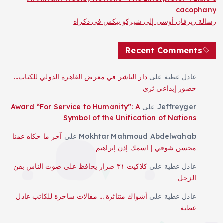
cacophany
رسالة زيرفان أوسى إلى شيركو بيكس في ذكراه
Recent Comments
عادل عطية
على
دار الناشر في معرض القاهرة الدولي للكتاب…
حضور إبداعي ثري
Jeffreyger
على
Award “For Service to Humanity”: A
Symbol of the Unification of Nations
Mokhtar Mahmoud Abdelwahab
على
آخر ما حكاه عمنا
محسن شوقي | اسمك إذن إبراهيم
عادل عطية
على
كلاكيت ٣١ ضرار يحافظ علي صوت الناس بفن
الزجل
عادل عطية
على
أشواك متناثرة … مقالات ساخرة للكاتب عادل
عطية