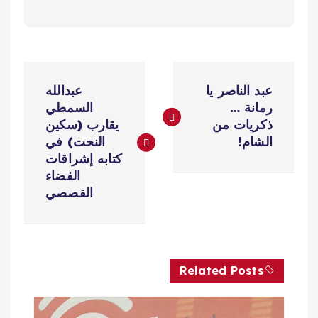
ت
عبد الناصر يا
عبدالله
ص
رمانة …
السمطي
ذكريات من
يقارب (سكين
فّ
الشام!
النحت) في
كتابه إشراقات
ح
الفضاء
القصصي
ا
ل
Related Posts
م