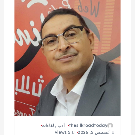
ق
ا
ل
ا
ت
thesilkroadtoday
أدب
,
لقاءات
أغسطس 5, 2026
5 views