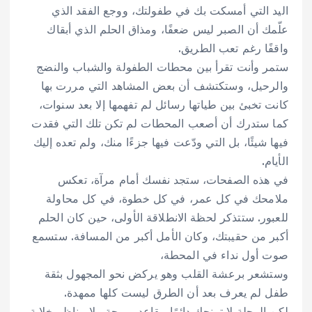
اليد التي أمسكت بك في طفولتك، ووجع الفقد الذي
علّمك أن الصبر ليس ضعفًا، ومذاق الحلم الذي أبقاك
واقفًا رغم تعب الطريق.
ستمر وأنت تقرأ بين محطات الطفولة والشباب والنضج
والرحيل، وستكتشف أن بعض المشاهد التي مررت بها
كانت تخبئ بين طياتها رسائل لم تفهمها إلا بعد سنوات،
كما ستدرك أن أصعب المحطات لم تكن تلك التي فقدت
فيها شيئًا، بل التي ودّعت فيها جزءًا منك، ولم تعده إليك
الأيام.
في هذه الصفحات، ستجد نفسك أمام مرآة، تعكس
ملامحك في كل عمر، في كل خطوة، في كل محاولة
للعبور. ستتذكر لحظة الانطلاقة الأولى، حين كان الحلم
أكبر من حقيبتك، وكان الأمل أكبر من المسافة. ستسمع
صوت أول نداء في المحطة،
وستشعر برعشة القلب وهو يركض نحو المجهول بثقة
طفل لم يعرف بعد أن الطرق ليست كلها ممهدة.
لكن الرحلة لا تمنحك دائمًا مقاعد مريحة ولا مناظر خلابة،