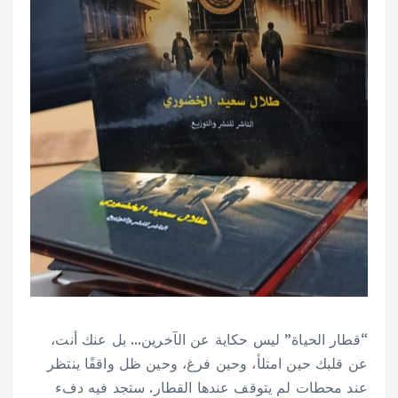
“قطار الحياة” ليس حكاية عن الآخرين… بل عنك أنت،
عن قلبك حين امتلأ، وحين فرغ، وحين ظل واقفًا ينتظر
عند محطات لم يتوقف عندها القطار. ستجد فيه دفء