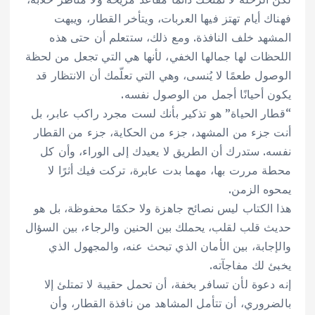
فهناك أيام تهتز فيها العربات، ويتأخر القطار، ويبهت
المشهد خلف النافذة. ومع ذلك، ستتعلم أن حتى هذه
اللحظات لها جمالها الخفي، لأنها هي التي تجعل من لحظة
الوصول طعمًا لا يُنسى، وهي التي تعلّمك أن الانتظار قد
يكون أحيانًا أجمل من الوصول نفسه.
“قطار الحياة” هو تذكير بأنك لست مجرد راكب عابر، بل
أنت جزء من المشهد، جزء من الحكاية، جزء من القطار
نفسه. ستدرك أن الطريق لا يعيدك إلى الوراء، وأن كل
محطة مررت بها، مهما بدت عابرة، تركت فيك أثرًا لا
يمحوه الزمن.
هذا الكتاب ليس نصائح جاهزة ولا حكمًا محفوظة، بل هو
حديث قلب لقلب، يحملك بين الحنين والرجاء، بين السؤال
والإجابة، بين الأمان الذي تبحث عنه، والمجهول الذي
يخبئ لك مفاجآته.
إنه دعوة لأن تسافر بخفة، أن تحمل حقيبة لا تمتلئ إلا
بالضروري، أن تتأمل المشاهد من نافذة القطار، وأن