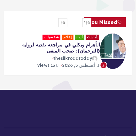
You Missed
ث
أدب
إعلام
شخصيات
أحداث
إعلا
ام ويكلي في مراجعة نقدية لرواية
rrative –
رجمان): صخب المنفى
eboboye
adtoday
thesilkroadtoda
 5, 2026
13 views
أغسطس 5, 2026
3