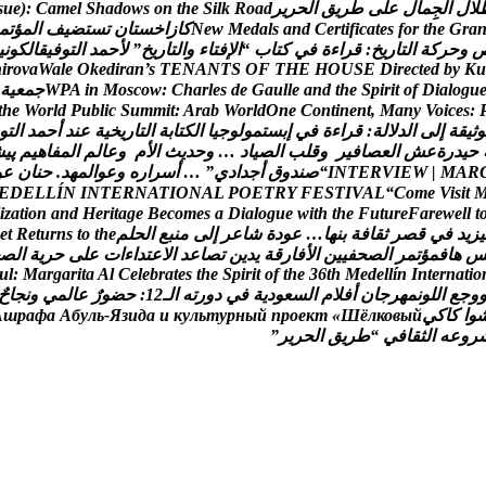
ل
ل
ا
ل
ج
م
ا
ل
ع
ل
ى
ط
ر
ي
ق
ا
ل
ح
ر
ي
ر
d
a
o
R
k
l
i
S
e
h
t
n
o
s
w
o
d
a
h
S
l
e
m
a
C
:
)
e
u
s
a
r
G
e
h
t
r
o
f
s
e
t
a
c
i
f
i
t
r
e
C
d
n
a
s
l
a
d
e
M
w
e
N
ك
ا
ز
ا
خ
س
ت
ا
ن
ت
س
ت
ض
ي
ف
ا
ل
م
ؤ
ت
م
و
ح
ر
ك
ة
ا
ل
ت
ا
ر
ي
خ
:
ق
ر
ا
ء
ة
ف
ي
ك
ت
ا
ب
“
ا
ل
ف
ت
ا
ء
و
ا
ل
ت
ا
ر
ي
خ
”
ل
ح
م
د
ا
ل
ت
و
ف
ي
ق
ا
ل
ك
و
ن
ي
h
i
r
o
v
a
W
a
l
e
O
k
e
d
i
r
a
n
’
s
T
E
N
A
N
T
S
O
F
T
H
E
H
O
U
S
E
D
i
r
e
c
t
e
d
b
y
K
u
u
g
o
l
a
i
D
f
o
t
i
r
i
p
S
e
h
t
d
n
a
e
l
l
u
a
G
e
d
s
e
l
r
a
h
C
:
w
o
c
s
o
M
n
i
A
P
W
ج
م
ع
ي
ة
t
h
e
W
o
r
l
d
P
u
b
l
i
c
S
u
m
m
i
t
:
A
r
a
b
W
o
r
l
d
O
n
e
C
o
n
t
i
n
e
n
t
,
M
a
n
y
V
o
i
c
e
s
:
و
ث
ي
ق
ة
إ
ل
ى
ا
ل
د
ل
ل
ة
:
ق
ر
ا
ء
ة
ف
ي
إ
ب
س
ت
م
و
ل
و
ج
ي
ا
ا
ل
ك
ت
ا
ب
ة
ا
ل
ت
ا
ر
ي
خ
ي
ة
ع
ن
د
أ
ح
م
د
ا
ل
ت
و
ح
ي
د
ر
ة
ع
ش
ا
ل
ع
ص
ا
ف
ي
ر
و
ق
ل
ب
ا
ل
ص
ي
ا
د
…
و
ح
د
ي
ث
ا
ل
م
و
ع
ا
ل
م
ا
ل
م
ف
ا
ه
ي
م
پ
ی
ش
R
A
M
|
W
E
I
V
R
E
T
N
I
“
ص
ن
د
و
ق
أ
ج
د
ا
د
ي
”
…
أ
س
ر
ا
ر
ه
و
ع
و
ا
ل
م
ه
د
.
ح
ن
ا
ن
ع
و
E
D
E
L
L
Í
N
I
N
T
E
R
N
A
T
I
O
N
A
L
P
O
E
T
R
Y
F
E
S
T
I
V
A
L
“
C
o
m
e
V
i
s
i
t
i
z
a
t
i
o
n
a
n
d
H
e
r
i
t
a
g
e
B
e
c
o
m
e
s
a
D
i
a
l
o
g
u
e
w
i
t
h
t
h
e
F
u
t
u
r
e
F
a
r
e
w
e
l
l
t
ي
ز
ي
د
ف
ي
ق
ص
ر
ث
ق
ا
ف
ة
ب
ن
ه
ا
…
ع
و
د
ة
ش
ا
ع
ر
إ
ل
ى
م
ن
ب
ع
ا
ل
ح
ل
م
e
h
t
o
t
s
n
r
u
t
e
R
t
e
ه
ا
ف
م
ؤ
ت
م
ر
ا
ل
ص
ح
ف
ي
ي
ن
ا
ل
ف
ا
ر
ق
ة
ي
د
ي
ن
ت
ص
ا
ع
د
ا
ل
ع
ت
د
ا
ء
ا
ت
ع
ل
ى
ح
ر
ي
ة
ا
ل
ص
u
l
:
M
a
r
g
a
r
i
t
a
A
l
C
e
l
e
b
r
a
t
e
s
t
h
e
S
p
i
r
i
t
o
f
t
h
e
3
6
t
h
M
e
d
e
l
l
í
n
I
n
t
e
r
n
a
t
i
o
و
ج
ع
ا
ل
ل
و
ن
م
ه
ر
ج
ا
ن
أ
ف
ل
م
ا
ل
س
ع
و
د
ي
ة
ف
ي
د
و
ر
ت
ه
ا
ل
ـ
2
1
:
ح
ض
و
ر
ع
ا
ل
م
ي
و
ن
ج
ا
ح
و
ا
ك
ا
ك
ي
й
ы
в
о
к
л
ё
Ш
«
т
к
е
о
р
п
й
ы
н
р
у
т
ь
л
у
к
и
а
д
и
з
Я
-
ь
л
у
б
А
а
ф
а
р
ш
А
ر
و
ع
ه
ا
ل
ث
ق
ا
ف
ي
“
ط
ر
ي
ق
ا
ل
ح
ر
ي
ر
”