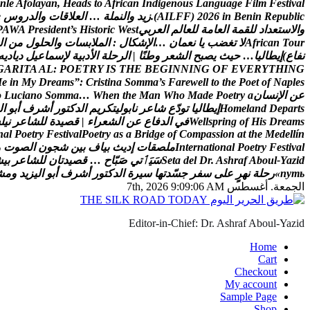
n
l
e
A
f
o
l
a
y
a
n
,
H
e
a
d
s
t
o
A
f
r
i
c
a
n
I
n
d
i
g
e
n
o
u
s
L
a
n
g
u
a
g
e
F
i
l
m
F
e
s
t
i
v
a
l
c
i
l
b
u
p
e
R
n
i
n
e
B
n
i
6
2
0
2
)
F
F
L
I
A
(
.
ز
ي
د
و
ا
ل
ن
م
ل
ة
…
ا
ل
ع
ل
ق
ا
ت
و
ا
ل
د
ر
و
س
e
و
ا
ل
س
ت
ع
د
ا
د
ل
ل
ق
م
ة
ا
ل
ع
ا
م
ة
ل
ل
ع
ا
ل
م
ا
ل
ع
ر
ب
ي
t
s
e
W
c
i
r
o
t
s
i
H
s
’
t
n
e
d
i
s
e
r
P
A
W
A
P
r
u
o
T
n
a
c
i
r
f
A
ل
ت
غ
ض
ب
ي
ا
ن
ع
م
ا
ن
…
ا
ل
ش
ك
ا
ل
:
ا
ل
م
ل
ب
س
ا
ت
و
ا
ل
ح
ل
و
ل
م
ن
ا
ل
ن
ف
ا
ع
)
إ
ي
ط
ا
ل
ي
ا
…
ح
ي
ث
ي
ص
ب
ح
ا
ل
ش
ع
ر
و
ط
ن
ا
|
ا
ل
ر
ح
ل
ة
ا
ل
د
ب
ي
ة
ل
س
م
ا
ع
ي
ل
د
ي
ا
د
ي
ه
G
A
R
I
T
A
A
L
:
P
O
E
T
R
Y
I
S
T
H
E
B
E
G
I
N
N
I
N
G
O
F
E
V
E
R
Y
T
H
I
N
G
M
e
i
n
M
y
D
r
e
a
m
s
”
:
C
r
i
s
t
i
n
a
S
o
m
m
a
’
s
F
a
r
e
w
e
l
l
t
o
t
h
e
P
o
e
t
o
f
N
a
p
l
e
s
ع
ن
ا
ل
ن
س
ا
ن
a
y
r
t
e
o
P
e
d
a
M
o
h
W
n
a
M
e
h
t
n
e
h
W
…
a
m
m
o
S
o
n
a
i
c
u
L
o
s
t
r
a
p
e
D
d
n
a
l
e
m
o
H
إ
ي
ط
ا
ل
ي
ا
ت
و
د
ع
ش
ا
ع
ر
ن
ا
ب
و
ل
ي
ت
ك
ر
ي
م
ا
ل
د
ك
ت
و
ر
أ
ش
ر
ف
أ
ب
و
ا
ل
s
m
a
e
r
D
s
i
H
f
o
g
n
i
r
p
s
l
l
e
W
ف
ي
ا
ل
د
ف
ا
ع
ع
ن
ا
ل
ش
ع
ر
ا
ء
|
ق
ص
ي
د
ة
ل
ل
ش
ا
ع
ر
ن
ي
ل
س
n
a
l
P
o
e
t
r
y
F
e
s
t
i
v
a
l
P
o
e
t
r
y
a
s
a
B
r
i
d
g
e
o
f
C
o
m
p
a
s
s
i
o
n
a
t
t
h
e
M
e
d
e
l
l
í
n
l
a
v
i
t
s
e
F
y
r
t
e
o
P
l
a
n
o
i
t
a
n
r
e
t
n
I
م
ل
ص
ق
ا
ت
إ
د
ي
ث
ب
ي
ا
ف
ب
ي
ن
ش
ج
و
ن
ا
ل
ص
و
ت
و
d
i
z
a
Y
-
l
u
o
b
A
f
a
r
h
s
A
.
r
D
l
e
d
a
t
e
S
س
ي
ٲ
ت
ي
ص
ب
ا
ح
…
ق
ص
ي
د
ت
ا
ن
ل
ل
ش
ا
ع
ر
ب
ي
ش
ь
т
у
п
»
ر
ح
ل
ة
ن
ه
ر
ع
ل
ى
س
ف
ر
ج
س
د
ت
ه
ا
س
ي
ر
ة
ا
ل
د
ك
ت
و
ر
أ
ش
ر
ف
أ
ب
و
ا
ل
ي
ز
ي
د
و
م
ش
الجمعة. أغسطس 7th, 2026
9:09:07 AM
Editor-in-Chief: Dr. Ashraf Aboul-Yazid
Home
Cart
Checkout
My account
Sample Page
Shop