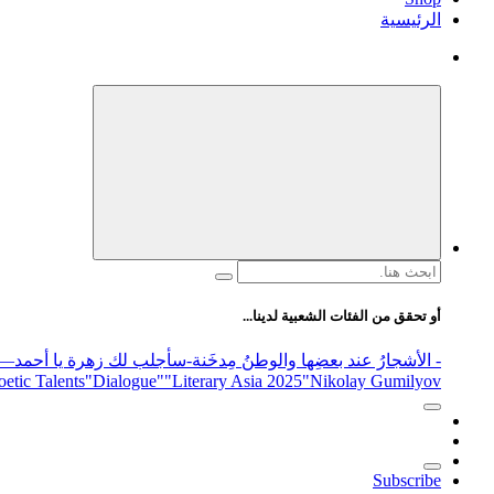
الرئيسية
البحث
عن:
أو تحقق من الفئات الشعبية لدينا...
- الأشجارُ عند بعضِها والوطنُ مِدخَنة
-سأجلب لك زهرة يا أحمد
elease
"Nikolay Gumilyov و poet
"Literary Asia 2025
"Dialogue"
etic Talents
Subscribe