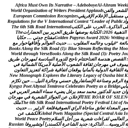
A
f
r
i
c
a
M
u
s
t
O
w
n
I
t
s
N
a
r
r
a
t
i
v
e
–
A
d
e
b
o
b
o
y
e
A
l
-
A
h
r
a
m
W
e
e
k
ل
ل
ش
ع
ر
و
ا
ل
ف
ن
s
d
u
a
l
p
p
A
t
n
e
d
i
s
e
r
P
s
r
e
t
i
r
W
f
o
n
o
i
t
a
z
i
n
a
g
r
O
d
l
r
o
W
م
س
ت
ق
ب
ل
ا
ل
ع
ل
م
ا
ل
ف
ر
ي
ق
ي
s
e
z
i
n
g
o
c
e
R
n
o
i
s
s
i
m
m
o
C
n
a
e
p
o
r
u
E
ا
د
c
i
l
b
u
P
f
o
r
e
d
a
e
L
“
t
s
e
t
n
o
C
l
a
n
o
i
t
a
n
r
e
t
n
I
V
e
h
t
r
o
f
s
n
o
i
t
a
l
u
g
e
R
ل
ى
ا
ل
ذ
ا
ك
ر
ة
.
.
ا
ل
ح
ر
ب
ع
ل
ى
ا
ل
ك
ت
ب
l
a
n
o
i
t
a
n
r
e
t
n
I
d
a
o
R
k
l
i
S
h
t
6
e
h
T
ا
ل
ذ
ه
ب
ي
ة
6
2
0
2
:
ا
ل
ك
ت
ا
ب
ة
ب
و
ص
ف
ه
ا
ط
ر
ي
ق
ا
ل
ح
ر
ي
ر
ب
ي
ن
ا
ل
ح
ض
ا
ر
ا
ت
e
h
T
a
g
n
i
t
i
r
W
:
6
2
0
2
d
r
a
w
A
s
u
r
y
p
a
P
n
e
d
l
o
G
م
ف
ت
ا
ح
ج
د
ت
ي
…
ح
ك
ا
ي
ا
ا
ئ
ع
ة
“
غ
ي
ل
و
ب
و
ع
ا
ل
م
ه
ا
ل
م
ق
ل
و
ب
…
ح
د
ي
ث
ا
ل
ع
و
ا
ل
م
و
آ
ف
ا
ق
ه
ا
ح
و
ا
ر
م
ع
B
o
o
k
s
A
l
o
n
g
t
h
e
S
i
l
k
R
o
a
d
(
1
)
:
B
l
u
e
S
t
r
e
a
m
R
e
f
l
e
c
t
i
n
g
t
h
e
M
o
o
W
o
r
l
d
t
h
r
o
u
g
h
V
e
r
s
e
B
o
o
k
s
A
l
o
n
g
t
h
e
S
i
l
k
R
o
a
d
(
3
)
:
P
o
e
t
r
y
J
o
:
ا
ل
ق
ص
ص
ه
ن
د
س
ة
ا
ل
غ
د
ا
خ
ت
ت
ا
م
ن
ا
ج
ح
ل
ل
د
و
ر
ة
ا
ل
س
ا
د
س
ة
ل
م
ه
ر
ج
ا
ن
ط
ر
ي
ق
ي
م
و
ف
ف
ي
م
ه
ر
ج
ا
ن
ث
ق
ا
ف
ة
ا
ل
ش
ع
و
ب
ا
ل
ص
ل
ي
ة
ل
م
ر
ي
ك
ا
ا
ل
ش
م
ا
ل
ي
ة
ف
ي
ي
ة
ا
ل
ث
ق
ا
ف
ي
ة
ا
ل
د
و
ل
ي
ة
ب
أ
ل
م
ا
ن
ي
ا
ي
و
ق
ع
ا
ن
ا
ت
ف
ا
ق
ي
ة
ش
ر
ا
ك
ة
ل
ت
ع
ز
ي
ز
ا
ل
ت
ع
ا
و
ن
N
e
w
M
o
n
o
g
r
a
p
h
E
x
p
l
o
r
e
s
t
h
e
L
i
t
e
r
a
r
y
L
e
g
a
c
y
o
f
O
u
s
h
a
b
i
n
t
K
ة
ا
ل
ر
ق
م
و
ص
ن
ا
ع
ة
ا
ل
ن
س
ا
ن
ف
ا
ر
و
ق
ح
س
ن
ي
و
ج
ا
ئ
ز
ة
ا
ل
ن
ي
ل
…
ح
ي
ن
ت
ك
ر
م
ب
ا
ب
ي
e
g
d
i
r
B
a
s
a
y
r
t
e
o
P
s
e
t
a
r
b
e
l
e
C
a
v
o
r
i
m
e
T
i
a
n
y
t
l
A
t
e
o
P
z
y
g
r
y
K
ا
ن
ج
د
ي
د
ل
ل
د
ك
ت
و
ر
م
ح
م
د
س
ع
د
ب
ر
غ
ل
ي
ض
ي
ء
س
م
ا
ء
ا
ل
ش
ع
ر
ا
ل
ع
ر
ب
ي
ف
ي
N
E
L
I
S
F
O
R
A
O
R
E
H
T
ا
ل
ع
ل
ن
ع
ن
ا
ل
ج
و
ا
ئ
ز
ا
ل
ش
ع
ر
ي
ة
ف
ي
م
ه
ر
ج
ا
ن
A
f
o
t
s
i
L
l
a
v
i
t
s
e
F
y
r
t
e
o
P
l
a
n
o
i
t
a
n
r
e
t
n
I
d
a
o
R
k
l
i
S
h
t
6
e
h
T
م
ل
ك
و
ر
ا
ل
م
ع
د
ل
ة
ت
ع
ا
ن
ق
م
ن
ا
ج
ا
ة
ا
ل
ر
ا
ي
ا
ل
ص
و
ف
ي
ة
ق
ل
ع
ة
ا
ل
ز
ئ
ي
ر
…
ح
د
ي
ث
s
I
a
i
s
A
l
a
r
t
n
e
C
l
a
i
c
e
p
S
(
e
n
i
z
a
g
a
M
s
t
e
o
P
l
a
b
o
l
G
ا
ل
ك
ش
ف
ع
ن
ر
ا
ل
ع
ا
ل
م
ي
ل
ق
ر
ا
ء
ا
ت
ش
ع
ر
ي
ة
م
ن
أ
ج
ل
ا
ل
س
ل
م
y
r
t
e
o
P
e
c
a
e
P
d
l
r
o
W
ة
ا
ل
ر
و
س
ي
ة
…
ا
ل
ذ
ا
ك
ر
ة
:
ج
د
ي
د
ا
ل
ش
ا
ع
ر
ة
أ
ل
ك
س
ن
د
ر
ا
أ
و
ت
ش
ي
ر
و
ف
ا
n
a
i
s
s
u
R