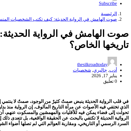
Subscribe
الرئيسية
صوت الهامش في الرواية الحديثة: كيف تكتب الشخصيات المنسي
صوت الهامش في الرواية الحديثة
تاريخها الخاص؟
thesilkroadtoday
أدب
,
جاليري
,
شخصيات
يناير 17, 2026
0 تعليق
في قلب الرواية الحديثة ينبض صمتٌ كثيرٌ من الوجود، صمتٌ لا ينتمي إ
الذي تختفي فيه الأصوات عن مرآة التاريخ المألوف. إن الرواية منذ بداي
تحولت إلى فضاء يمكن فيه للأقليات والمهمشين والمسكوت عنهم، أن ي
الروائية الحديثة لا تكتفي بالبحث عن الحقيقة الواقعية، بل تتعدى 
السرد الرسمي أو التاريخي، ومقاربة العوالم التي لم تصلها أضواء الشهر