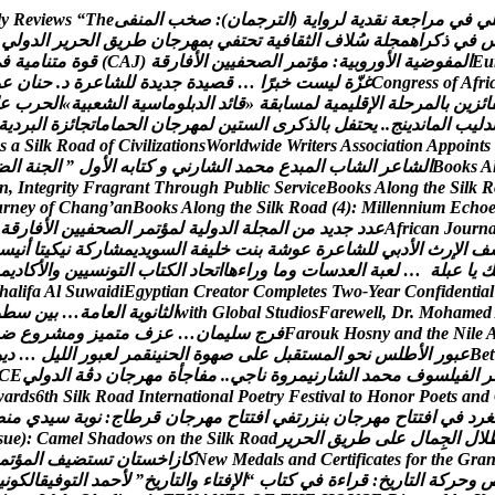
ي
ف
ي
م
ر
ا
ج
ع
ة
ن
ق
د
ي
ة
ل
ر
و
ا
ي
ة
(
ا
ل
ت
ر
ج
م
ا
ن
)
:
ص
خ
ب
ا
ل
م
ن
ف
ى
e
h
T
“
s
w
e
i
v
e
R
y
l
ف
ي
ذ
ك
ر
ا
ه
م
ج
ل
ة
س
ل
ف
ا
ل
ث
ق
ا
ف
ي
ة
ت
ح
ت
ف
ي
ب
م
ه
ر
ج
ا
ن
ط
ر
ي
ق
ا
ل
ح
ر
ي
ر
ا
ل
د
و
ل
ي
u
E
ا
ل
م
ف
و
ض
ي
ة
ا
ل
و
ر
و
ب
ي
ة
:
م
ؤ
ت
م
ر
ا
ل
ص
ح
ف
ي
ي
ن
ا
ل
ف
ا
ر
ق
ة
(
J
A
C
)
ق
و
ة
م
ت
ن
ا
م
ي
ة
ف
ي
i
r
f
A
f
o
s
s
e
r
g
n
o
C
غ
ز
ة
ل
ي
س
ت
خ
ب
ر
ا
…
ق
ص
ي
د
ة
ج
د
ي
د
ة
ل
ل
ش
ا
ع
ر
ة
د
.
ح
ن
ا
ن
ع
و
ا
ئ
ز
ي
ن
ب
ا
ل
م
ر
ح
ل
ة
ا
ل
ق
ل
ي
م
ي
ة
ل
م
س
ا
ب
ق
ة
«
ق
ا
ئ
د
ا
ل
د
ب
ل
و
م
ا
س
ي
ة
ا
ل
ش
ع
ب
ي
ة
»
ا
ل
ح
ر
ب
ع
د
ل
ي
ب
ا
ل
م
ا
ن
د
ي
ن
ج
.
.
ي
ح
ت
ف
ل
ب
ا
ل
ذ
ك
ر
ى
ا
ل
س
ت
ي
ن
ل
م
ه
ر
ج
ا
ن
ا
ل
ح
م
ا
م
ا
ت
ج
ا
ئ
ز
ة
ا
ل
ب
ر
د
ي
ة
s
a
S
i
l
k
R
o
a
d
o
f
C
i
v
i
l
i
z
a
t
i
o
n
s
W
o
r
l
d
w
i
d
e
W
r
i
t
e
r
s
A
s
s
o
c
i
a
t
i
o
n
A
p
p
o
i
n
t
s
A
s
k
o
o
B
ا
ل
ش
ا
ع
ر
ا
ل
ش
ا
ب
ا
ل
م
ب
د
ع
م
ح
م
د
ا
ل
ش
ا
ر
ن
ي
و
ك
ت
ا
ب
ه
ا
ل
و
ل
”
ا
ل
ج
ن
ة
ا
ل
ض
n
,
I
n
t
e
g
r
i
t
y
F
r
a
g
r
a
n
t
T
h
r
o
u
g
h
P
u
b
l
i
c
S
e
r
v
i
c
e
B
o
o
k
s
A
l
o
n
g
t
h
e
S
i
l
k
R
u
r
n
e
y
o
f
C
h
a
n
g
’
a
n
B
o
o
k
s
A
l
o
n
g
t
h
e
S
i
l
k
R
o
a
d
(
4
)
:
M
i
l
l
e
n
n
i
u
m
E
c
h
o
n
r
u
o
J
n
a
c
i
r
f
A
ع
د
د
ج
د
ي
د
م
ن
ا
ل
م
ج
ل
ة
ا
ل
د
و
ل
ي
ة
ل
م
ؤ
ت
م
ر
ا
ل
ص
ح
ف
ي
ي
ن
ا
ل
ف
ا
ر
ق
ة
ف
ا
ل
ر
ث
ا
ل
د
ب
ي
ل
ل
ش
ا
ع
ر
ة
ع
و
ش
ة
ب
ن
ت
خ
ل
ي
ف
ة
ا
ل
س
و
ي
د
ي
م
ش
ا
ر
ك
ة
ن
ي
ك
ي
ت
ا
أ
ن
ي
س
ك
ي
ا
ع
ب
ل
ة
…
ل
ع
ب
ة
ا
ل
ع
د
س
ا
ت
و
م
ا
و
ر
ا
ء
ه
ا
ا
ت
ح
ا
د
ا
ل
ك
ت
ا
ب
ا
ل
ت
و
ن
س
ي
ي
ن
و
ا
ل
ك
ا
د
ي
م
h
a
l
i
f
a
A
l
S
u
w
a
i
d
i
E
g
y
p
t
i
a
n
C
r
e
a
t
o
r
C
o
m
p
l
e
t
e
s
T
w
o
-
Y
e
a
r
C
o
n
f
i
d
e
n
t
i
a
l
d
e
m
a
h
o
M
.
r
D
,
l
l
e
w
e
r
a
F
s
o
i
d
u
t
S
l
a
b
o
l
G
h
t
i
w
ا
ل
ث
ا
ن
و
ي
ة
ا
ل
ع
ا
م
ة
…
ب
ي
ن
س
ط
و
e
l
i
N
e
h
t
d
n
a
y
n
s
o
H
k
u
o
r
a
F
ف
ر
ج
س
ل
ي
م
ا
ن
…
ع
ز
ف
م
ت
م
ي
ز
و
م
ش
ر
و
ع
ض
t
e
B
ع
ب
و
ر
ا
ل
ط
ل
س
ن
ح
و
ا
ل
م
س
ت
ق
ب
ل
ع
ل
ى
ص
ه
و
ة
ا
ل
ح
ن
ي
ن
ق
م
ر
ل
ع
ب
و
ر
ا
ل
ل
ي
ل
…
د
ي
و
ر
ا
ل
ف
ي
ل
س
و
ف
م
ح
م
د
ا
ل
ش
ا
ر
ن
ي
م
ر
و
ة
ن
ا
ج
ي
.
.
م
ف
ا
ج
أ
ة
م
ه
ر
ج
ا
ن
د
ڨ
ة
ا
ل
د
و
ل
ي
E
C
w
a
r
d
s
6
t
h
S
i
l
k
R
o
a
d
I
n
t
e
r
n
a
t
i
o
n
a
l
P
o
e
t
r
y
F
e
s
t
i
v
a
l
t
o
H
o
n
o
r
P
o
e
t
s
a
n
d
غ
ر
د
ف
ي
ا
ف
ت
ت
ا
ح
م
ه
ر
ج
ا
ن
ب
ن
ز
ر
ت
ف
ي
ا
ف
ت
ت
ا
ح
م
ه
ر
ج
ا
ن
ق
ر
ط
ا
ج
:
ن
و
ب
ة
س
ي
د
ي
م
ن
ص
ل
ل
ا
ل
ج
م
ا
ل
ع
ل
ى
ط
ر
ي
ق
ا
ل
ح
ر
ي
ر
d
a
o
R
k
l
i
S
e
h
t
n
o
s
w
o
d
a
h
S
l
e
m
a
C
:
)
e
u
s
a
r
G
e
h
t
r
o
f
s
e
t
a
c
i
f
i
t
r
e
C
d
n
a
s
l
a
d
e
M
w
e
N
ك
ا
ز
ا
خ
س
ت
ا
ن
ت
س
ت
ض
ي
ف
ا
ل
م
ؤ
ت
م
و
ح
ر
ك
ة
ا
ل
ت
ا
ر
ي
خ
:
ق
ر
ا
ء
ة
ف
ي
ك
ت
ا
ب
“
ا
ل
ف
ت
ا
ء
و
ا
ل
ت
ا
ر
ي
خ
”
ل
ح
م
د
ا
ل
ت
و
ف
ي
ق
ا
ل
ك
و
ن
ي