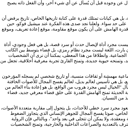
ُسأل عن وجوده قبل أن يُسأل عن أي شيء آخر، وأن الفعل ذاته يصبح
 بل هي كيانات تمتلك قدرة على كتابة تاريخها الخاص، تاريخ يرفض أن
ية على حد سواء. ولعلنا نجد صدى هذه الفكرة عند ميشيل فوكو، حين
 قدرة الهامش على أن يكون موقع مقاومة، موقع إعادة تعريف، وموقع
 ليست مجرد أداة لإيصال حدث أو سرد قصة، بل هي فعل وجودي، أداة
ن بارت، اللغة ليست مجرد نظام رمزي، بل فضاء يتوسط بين الكاتب
ة الجماعية. وانطلاقا من هذا المعطى، يمكننا أن نرى أن الشخصيات
د، وتمنحه حيوية جديدة، وتمنح القارئ تجربة معرفية أخلاقية، تجعل من
ماعية مهمشة أو ثقافات منسية، أو تاريخ شخصي لم يسجله المؤرخون
قع، بل هي تأسيس لعالم بديل، لعالم يفسح المجال للأصوات الخافتة
ال “الخيال ليس مجرد هروب من الواقع، بل هو إعادة بناء العالم من
اية الحديثة تمنح الهامش القدرة على خلق فضاء معرفي جديد، فضاء
ذ من النسيان.
يعود مجرد سرد خطي للأحداث، بل يتحول إلى مقاربة متعددة الأصوات،
لخاص، صوتا يفسح المجال للجوهر الإنساني الذي يتجاوز الضغوط
 ومعقدة، ولا يمكن أن تتجلى في بعد واحد”، وبالتالي فإن الرواية
ترف بالتعددية والصراعات الداخلية والخارجية، وتمنح الشخصيات