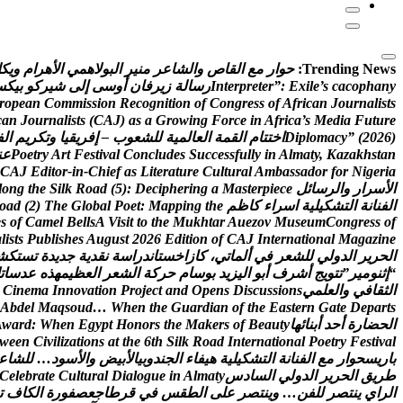
Trending News:
ح
و
ا
ر
م
ع
ا
ل
ق
ا
ص
و
ا
ل
ش
ا
ع
ر
م
ن
ي
ر
ا
ل
ب
و
ل
ه
م
ي
ا
ل
ه
ر
ا
م
و
ي
ك
ل
y
n
a
h
p
o
c
a
c
s
’
e
l
i
x
E
:
”
r
e
t
e
r
p
r
e
t
n
I
ر
س
ا
ل
ة
ز
ي
ر
ف
ا
ن
أ
و
س
ى
إ
ل
ى
ش
ي
ر
ك
و
ب
ي
ك
س
r
o
p
e
a
n
C
o
m
m
i
s
s
i
o
n
R
e
c
o
g
n
i
t
i
o
n
o
f
C
o
n
g
r
e
s
s
o
f
A
f
r
i
c
a
n
J
o
u
r
n
a
l
i
s
t
s
c
a
n
J
o
u
r
n
a
l
i
s
t
s
(
C
A
J
)
a
s
a
G
r
o
w
i
n
g
F
o
r
c
e
i
n
A
f
r
i
c
a
’
s
M
e
d
i
a
F
u
t
u
r
e
)
6
2
0
2
(
”
y
c
a
m
o
l
p
i
D
ا
خ
ت
ت
ا
م
ا
ل
ق
م
ة
ا
ل
ع
ا
ل
م
ي
ة
ل
ل
ش
ع
و
ب
–
إ
ف
ر
ي
ق
ي
ا
و
ت
ك
ر
ي
م
ا
ل
ف
n
a
t
s
h
k
a
z
a
K
,
y
t
a
m
l
A
n
i
y
l
l
u
f
s
s
e
c
c
u
S
s
e
d
u
l
c
n
o
C
l
a
v
i
t
s
e
F
t
r
A
y
r
t
e
o
P
ع
ن
C
A
J
E
d
i
t
o
r
-
i
n
-
C
h
i
e
f
a
s
L
i
t
e
r
a
t
u
r
e
C
u
l
t
u
r
a
l
A
m
b
a
s
s
a
d
o
r
f
o
r
N
i
g
e
r
i
a
ا
ل
س
ر
ا
ر
و
ا
ل
ر
س
ا
ئ
ل
e
c
e
i
p
r
e
t
s
a
M
a
g
n
i
r
e
h
p
i
c
e
D
:
)
5
(
d
a
o
R
k
l
i
S
e
h
t
g
n
o
l
ا
ل
ف
ن
ا
ن
ة
ا
ل
ت
ش
ك
ي
ل
ي
ة
ا
س
ر
ا
ء
ك
ا
ظ
م
e
h
t
g
n
i
p
p
a
M
:
t
e
o
P
l
a
b
o
l
G
e
h
T
)
2
(
d
a
o
e
s
o
f
C
a
m
e
l
B
e
l
l
s
A
V
i
s
i
t
t
o
t
h
e
M
u
k
h
t
a
r
A
u
e
z
o
v
M
u
s
e
u
m
C
o
n
g
r
e
s
s
o
f
a
l
i
s
t
s
P
u
b
l
i
s
h
e
s
A
u
g
u
s
t
2
0
2
6
E
d
i
t
i
o
n
o
f
C
A
J
I
n
t
e
r
n
a
t
i
o
n
a
l
M
a
g
a
z
i
n
e
ا
ل
ح
ر
ي
ر
ا
ل
د
و
ل
ي
ل
ل
ش
ع
ر
ف
ي
أ
ل
م
ا
ت
ي
،
ك
ا
ز
ا
خ
س
ت
ا
ن
د
ر
ا
س
ة
ن
ق
د
ي
ة
ج
د
ي
د
ة
ت
س
ت
ك
ش
“
إ
ث
ن
و
م
ي
ر
”
ت
ت
و
ي
ج
أ
ش
ر
ف
أ
ب
و
ا
ل
ي
ز
ي
د
ب
و
س
ا
م
ح
ر
ك
ة
ا
ل
ش
ع
ر
ا
ل
ع
ظ
ي
م
ه
ذ
ه
ع
د
س
ا
ت
ا
ل
ث
ق
ا
ف
ي
و
ا
ل
ع
ل
م
ي
s
n
o
i
s
s
u
c
s
i
D
s
n
e
p
O
d
n
a
t
c
e
j
o
r
P
n
o
i
t
a
v
o
n
n
I
a
m
e
n
i
C
A
b
d
e
l
M
a
q
s
o
u
d
…
W
h
e
n
t
h
e
G
u
a
r
d
i
a
n
o
f
t
h
e
E
a
s
t
e
r
n
G
a
t
e
D
e
p
a
r
t
s
ا
ل
ح
ض
ا
ر
ة
أ
ح
د
أ
ب
ن
ا
ئ
ه
ا
y
t
u
a
e
B
f
o
s
r
e
k
a
M
e
h
t
s
r
o
n
o
H
t
p
y
g
E
n
e
h
W
:
d
r
a
w
A
w
e
e
n
C
i
v
i
l
i
z
a
t
i
o
n
s
a
t
t
h
e
6
t
h
S
i
l
k
R
o
a
d
I
n
t
e
r
n
a
t
i
o
n
a
l
P
o
e
t
r
y
F
e
s
t
i
v
a
l
ب
ا
ر
ي
س
ح
و
ا
ر
م
ع
ا
ل
ف
ن
ا
ن
ة
ا
ل
ت
ش
ك
ي
ل
ي
ة
ه
ي
ف
ا
ء
ا
ل
ج
ن
د
و
ب
ي
ا
ل
ب
ي
ض
و
ا
ل
س
و
د
…
ل
ل
ش
ا
ع
ط
ر
ي
ق
ا
ل
ح
ر
ي
ر
ا
ل
د
و
ل
ي
ا
ل
س
ا
د
س
y
t
a
m
l
A
n
i
e
u
g
o
l
a
i
D
l
a
r
u
t
l
u
C
e
t
a
r
b
e
l
e
C
ا
ل
ر
ا
ي
ي
ن
ت
ص
ر
ل
ل
ف
ن
…
و
ي
ن
ت
ص
ر
ع
ل
ى
ا
ل
ط
ق
س
ف
ي
ق
ر
ط
ا
ج
ع
ص
ف
و
ر
ة
ا
ل
ك
ا
ف
ت