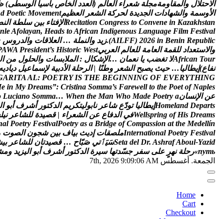
ا
ل
ح
ت
ل
ل
و
ا
ل
م
ق
ا
و
م
ة
م
ج
ل
ة
ش
ع
ر
ا
ء
ا
ل
ع
ا
ل
م
(
ا
ل
ع
د
د
ا
ل
خ
ا
ص
ب
آ
س
ي
ا
ا
ل
و
س
ط
ى
)
ظ
ا
ل
و
س
م
ة
و
ا
ل
ش
ه
ا
د
ا
ت
ا
ل
ج
د
ي
د
ة
ل
ح
ر
ك
ة
ا
ل
ش
ع
ر
ا
ل
ع
ظ
ي
م
t
n
e
m
e
v
o
M
c
i
t
e
o
P
d
n
n
a
t
s
h
k
a
z
a
K
n
i
e
n
e
v
n
o
C
o
t
s
s
e
r
g
n
o
C
n
o
i
t
a
t
i
c
e
R
ا
ل
ف
ت
ا
ء
ب
ي
ن
س
ل
ط
ة
ا
ل
ن
ص
n
l
e
A
f
o
l
a
y
a
n
,
H
e
a
d
s
t
o
A
f
r
i
c
a
n
I
n
d
i
g
e
n
o
u
s
L
a
n
g
u
a
g
e
F
i
l
m
F
e
s
t
i
v
a
l
c
i
l
b
u
p
e
R
n
i
n
e
B
n
i
6
2
0
2
)
F
F
L
I
A
(
.
ز
ي
د
و
ا
ل
ن
م
ل
ة
…
ا
ل
ع
ل
ق
ا
ت
و
ا
ل
د
ر
و
س
e
و
ا
ل
س
ت
ع
د
ا
د
ل
ل
ق
م
ة
ا
ل
ع
ا
م
ة
ل
ل
ع
ا
ل
م
ا
ل
ع
ر
ب
ي
t
s
e
W
c
i
r
o
t
s
i
H
s
’
t
n
e
d
i
s
e
r
P
A
W
A
P
r
u
o
T
n
a
c
i
r
f
A
ل
ت
غ
ض
ب
ي
ا
ن
ع
م
ا
ن
…
ا
ل
ش
ك
ا
ل
:
ا
ل
م
ل
ب
س
ا
ت
و
ا
ل
ح
ل
و
ل
م
ن
ا
ل
ن
ف
ا
ع
)
إ
ي
ط
ا
ل
ي
ا
…
ح
ي
ث
ي
ص
ب
ح
ا
ل
ش
ع
ر
و
ط
ن
ا
|
ا
ل
ر
ح
ل
ة
ا
ل
د
ب
ي
ة
ل
س
م
ا
ع
ي
ل
د
ي
ا
د
ي
ه
G
A
R
I
T
A
A
L
:
P
O
E
T
R
Y
I
S
T
H
E
B
E
G
I
N
N
I
N
G
O
F
E
V
E
R
Y
T
H
I
N
G
M
e
i
n
M
y
D
r
e
a
m
s
”
:
C
r
i
s
t
i
n
a
S
o
m
m
a
’
s
F
a
r
e
w
e
l
l
t
o
t
h
e
P
o
e
t
o
f
N
a
p
l
e
s
ع
ن
ا
ل
ن
س
ا
ن
a
y
r
t
e
o
P
e
d
a
M
o
h
W
n
a
M
e
h
t
n
e
h
W
…
a
m
m
o
S
o
n
a
i
c
u
L
o
s
t
r
a
p
e
D
d
n
a
l
e
m
o
H
إ
ي
ط
ا
ل
ي
ا
ت
و
د
ع
ش
ا
ع
ر
ن
ا
ب
و
ل
ي
ت
ك
ر
ي
م
ا
ل
د
ك
ت
و
ر
أ
ش
ر
ف
أ
ب
و
ا
ل
s
m
a
e
r
D
s
i
H
f
o
g
n
i
r
p
s
l
l
e
W
ف
ي
ا
ل
د
ف
ا
ع
ع
ن
ا
ل
ش
ع
ر
ا
ء
|
ق
ص
ي
د
ة
ل
ل
ش
ا
ع
ر
ن
ي
ل
س
n
a
l
P
o
e
t
r
y
F
e
s
t
i
v
a
l
P
o
e
t
r
y
a
s
a
B
r
i
d
g
e
o
f
C
o
m
p
a
s
s
i
o
n
a
t
t
h
e
M
e
d
e
l
l
í
n
l
a
v
i
t
s
e
F
y
r
t
e
o
P
l
a
n
o
i
t
a
n
r
e
t
n
I
م
ل
ص
ق
ا
ت
إ
د
ي
ث
ب
ي
ا
ف
ب
ي
ن
ش
ج
و
ن
ا
ل
ص
و
ت
و
d
i
z
a
Y
-
l
u
o
b
A
f
a
r
h
s
A
.
r
D
l
e
d
a
t
e
S
س
ي
ٲ
ت
ي
ص
ب
ا
ح
…
ق
ص
ي
د
ت
ا
ن
ل
ل
ش
ا
ع
ر
ب
ي
ش
ь
т
у
п
»
ر
ح
ل
ة
ن
ه
ر
ع
ل
ى
س
ف
ر
ج
س
د
ت
ه
ا
س
ي
ر
ة
ا
ل
د
ك
ت
و
ر
أ
ش
ر
ف
أ
ب
و
ا
ل
ي
ز
ي
د
و
م
ش
الجمعة. أغسطس 7th, 2026
9:09:07 AM
Home
Cart
Checkout