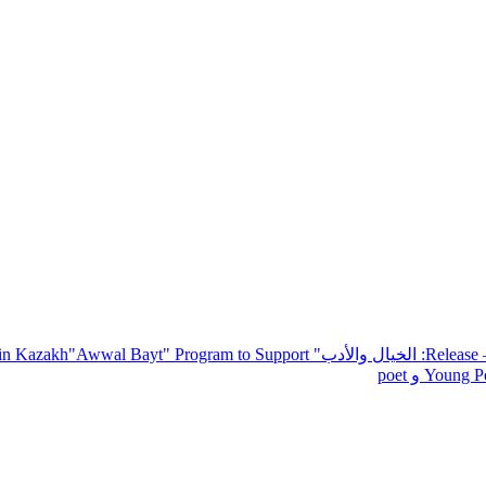
— R
: الخيال والأدب
" inviting poets and writers from around the world to participate in Kazakh
"Awwal Bayt" Program to Support
Young Po