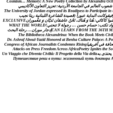
C
o
s
m
i
s
m
…
M
e
m
o
r
y
:
A
N
e
w
P
o
e
t
r
y
C
o
l
l
e
c
t
i
o
n
b
y
A
l
e
x
a
n
d
r
a
O
c
ش
ع
و
ب
ا
ل
ع
ا
ل
م
ف
ي
ا
ل
ج
ا
م
ع
ة
ا
ل
ر
د
ن
ي
ة
:
ت
ع
ز
ي
ز
ا
ل
ت
ع
ا
و
ن
ا
ل
ك
ا
د
ي
م
ي
T
h
e
U
n
i
v
e
r
s
i
t
y
o
f
J
o
r
d
a
n
e
x
p
r
e
s
s
e
d
i
t
s
R
e
a
d
i
n
e
s
s
t
o
P
a
r
t
i
c
i
p
a
t
e
i
n
ف
ي
ق
و
ك
ا
ن
ت
ا
ل
ب
د
ا
ي
ة
ع
ب
و
ر
ا
(
ق
ص
ي
د
ة
ل
ل
ش
ا
ع
ر
ة
ا
ل
ل
ب
ن
ا
ن
ي
ة
ر
ي
ت
ا
ن
ج
ي
ب
و
ا
ک
ا
ک
ا
ئ
ي
:
ه
ن
ا
و
ه
ن
ا
ك
،
ن
ح
ن
ع
ا
ش
ق
ا
ن
ن
د
ي
ا
ن
و
م
غ
م
و
ر
ا
ن
E
V
I
S
U
L
C
X
E
ا
د
ت
ك
ت
ب
:
ح
س
ا
م
ح
س
ن
…
ر
ج
و
ل
ة
ل
ت
ن
ح
ن
ي
!
D
L
R
O
W
E
H
T
T
A
H
W
M
H
T
6
3
E
H
T
M
O
R
F
N
R
A
E
L
N
A
C
إ
د
ج
ا
ر
م
و
ر
ا
ن
…
ر
ح
ل
ة
ا
ل
ب
ح
ث
T
h
e
B
i
b
l
i
o
t
h
e
c
a
A
l
e
x
a
n
d
r
i
n
a
:
W
h
e
n
t
h
e
B
o
o
k
M
e
e
t
s
C
i
v
i
l
D
r
.
A
s
h
r
a
f
A
b
o
u
l
-
Y
a
z
i
d
H
o
n
o
r
e
d
a
t
B
e
n
h
a
C
u
l
t
u
r
e
P
a
l
a
c
e
:
A
P
o
ح
ا
ف
ة
ف
ي
أ
ف
ر
ي
ق
ي
ا
g
n
i
s
i
R
s
n
m
e
d
n
o
C
s
t
s
i
l
a
n
r
u
o
J
n
a
c
i
r
f
A
f
o
s
s
e
r
g
n
o
C
A
t
t
a
c
k
s
o
n
P
r
e
s
s
F
r
e
e
d
o
m
A
c
r
o
s
s
A
f
r
i
c
a
P
o
e
t
r
y
I
g
n
i
t
e
s
t
h
e
S
o
ي
ح
ت
ذ
ى
ب
ه
a
l
l
e
d
a
i
V
a
l
l
e
d
o
t
t
e
g
o
r
P
l
I
:
à
t
l
i
v
i
C
a
t
n
e
v
i
D
e
h
c
o
i
g
g
a
i
V
n
U
П
у
т
е
ш
е
с
т
в
и
е
р
е
к
и
в
п
у
т
и
:
ж
и
з
н
е
н
н
ы
й
п
у
т
ь
д
о
к
т
о
р
а