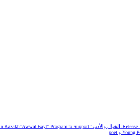
— R
: الخيال والأدب
" inviting poets and writers from around the world to participate in Kazakh
"Awwal Bayt" Program to Support
Young Po