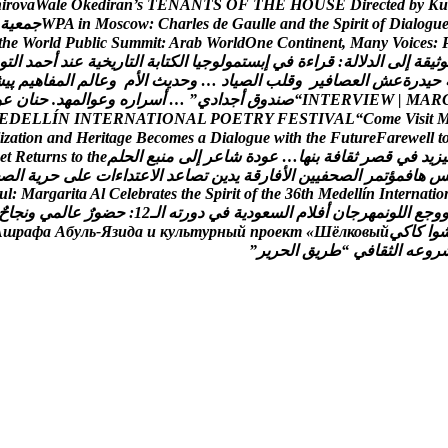
h
i
r
o
v
a
W
a
l
e
O
k
e
d
i
r
a
n
’
s
T
E
N
A
N
T
S
O
F
T
H
E
H
O
U
S
E
D
i
r
e
c
t
e
d
b
y
K
u
u
g
o
l
a
i
D
f
o
t
i
r
i
p
S
e
h
t
d
n
a
e
l
l
u
a
G
e
d
s
e
l
r
a
h
C
:
w
o
c
s
o
M
n
i
A
P
W
ج
م
ع
ي
ة
t
h
e
W
o
r
l
d
P
u
b
l
i
c
S
u
m
m
i
t
:
A
r
a
b
W
o
r
l
d
O
n
e
C
o
n
t
i
n
e
n
t
,
M
a
n
y
V
o
i
c
e
s
:
و
ث
ي
ق
ة
إ
ل
ى
ا
ل
د
ل
ل
ة
:
ق
ر
ا
ء
ة
ف
ي
إ
ب
س
ت
م
و
ل
و
ج
ي
ا
ا
ل
ك
ت
ا
ب
ة
ا
ل
ت
ا
ر
ي
خ
ي
ة
ع
ن
د
أ
ح
م
د
ا
ل
ت
و
ح
ي
د
ر
ة
ع
ش
ا
ل
ع
ص
ا
ف
ي
ر
و
ق
ل
ب
ا
ل
ص
ي
ا
د
…
و
ح
د
ي
ث
ا
ل
م
و
ع
ا
ل
م
ا
ل
م
ف
ا
ه
ي
م
پ
ی
ش
R
A
M
|
W
E
I
V
R
E
T
N
I
“
ص
ن
د
و
ق
أ
ج
د
ا
د
ي
”
…
أ
س
ر
ا
ر
ه
و
ع
و
ا
ل
م
ه
د
.
ح
ن
ا
ن
ع
و
E
D
E
L
L
Í
N
I
N
T
E
R
N
A
T
I
O
N
A
L
P
O
E
T
R
Y
F
E
S
T
I
V
A
L
“
C
o
m
e
V
i
s
i
t
i
z
a
t
i
o
n
a
n
d
H
e
r
i
t
a
g
e
B
e
c
o
m
e
s
a
D
i
a
l
o
g
u
e
w
i
t
h
t
h
e
F
u
t
u
r
e
F
a
r
e
w
e
l
l
t
ي
ز
ي
د
ف
ي
ق
ص
ر
ث
ق
ا
ف
ة
ب
ن
ه
ا
…
ع
و
د
ة
ش
ا
ع
ر
إ
ل
ى
م
ن
ب
ع
ا
ل
ح
ل
م
e
h
t
o
t
s
n
r
u
t
e
R
t
e
ه
ا
ف
م
ؤ
ت
م
ر
ا
ل
ص
ح
ف
ي
ي
ن
ا
ل
ف
ا
ر
ق
ة
ي
د
ي
ن
ت
ص
ا
ع
د
ا
ل
ع
ت
د
ا
ء
ا
ت
ع
ل
ى
ح
ر
ي
ة
ا
ل
ص
u
l
:
M
a
r
g
a
r
i
t
a
A
l
C
e
l
e
b
r
a
t
e
s
t
h
e
S
p
i
r
i
t
o
f
t
h
e
3
6
t
h
M
e
d
e
l
l
í
n
I
n
t
e
r
n
a
t
i
o
و
ج
ع
ا
ل
ل
و
ن
م
ه
ر
ج
ا
ن
أ
ف
ل
م
ا
ل
س
ع
و
د
ي
ة
ف
ي
د
و
ر
ت
ه
ا
ل
ـ
2
1
:
ح
ض
و
ر
ع
ا
ل
م
ي
و
ن
ج
ا
ح
و
ا
ك
ا
ك
ي
й
ы
в
о
к
л
ё
Ш
«
т
к
е
о
р
п
й
ы
н
р
у
т
ь
л
у
к
и
а
д
и
з
Я
-
ь
л
у
б
А
а
ф
а
р
ш
А
ر
و
ع
ه
ا
ل
ث
ق
ا
ف
ي
“
ط
ر
ي
ق
ا
ل
ح
ر
ي
ر
”