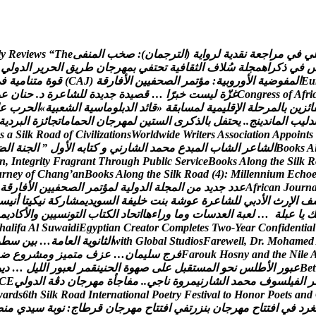
ي
ف
ي
م
ر
ا
ج
ع
ة
ن
ق
د
ي
ة
ل
ر
و
ا
ي
ة
(
ا
ل
ت
ر
ج
م
ا
ن
)
:
ص
خ
ب
ا
ل
م
ن
ف
ى
e
h
T
“
s
w
e
i
v
e
R
y
l
ف
ي
ذ
ك
ر
ا
ه
م
ج
ل
ة
س
ل
ف
ا
ل
ث
ق
ا
ف
ي
ة
ت
ح
ت
ف
ي
ب
م
ه
ر
ج
ا
ن
ط
ر
ي
ق
ا
ل
ح
ر
ي
ر
ا
ل
د
و
ل
ي
u
E
ا
ل
م
ف
و
ض
ي
ة
ا
ل
و
ر
و
ب
ي
ة
:
م
ؤ
ت
م
ر
ا
ل
ص
ح
ف
ي
ي
ن
ا
ل
ف
ا
ر
ق
ة
(
J
A
C
)
ق
و
ة
م
ت
ن
ا
م
ي
ة
ف
ي
i
r
f
A
f
o
s
s
e
r
g
n
o
C
غ
ز
ة
ل
ي
س
ت
خ
ب
ر
ا
…
ق
ص
ي
د
ة
ج
د
ي
د
ة
ل
ل
ش
ا
ع
ر
ة
د
.
ح
ن
ا
ن
ع
و
ا
ئ
ز
ي
ن
ب
ا
ل
م
ر
ح
ل
ة
ا
ل
ق
ل
ي
م
ي
ة
ل
م
س
ا
ب
ق
ة
«
ق
ا
ئ
د
ا
ل
د
ب
ل
و
م
ا
س
ي
ة
ا
ل
ش
ع
ب
ي
ة
»
ا
ل
ح
ر
ب
ع
د
ل
ي
ب
ا
ل
م
ا
ن
د
ي
ن
ج
.
.
ي
ح
ت
ف
ل
ب
ا
ل
ذ
ك
ر
ى
ا
ل
س
ت
ي
ن
ل
م
ه
ر
ج
ا
ن
ا
ل
ح
م
ا
م
ا
ت
ج
ا
ئ
ز
ة
ا
ل
ب
ر
د
ي
ة
s
a
S
i
l
k
R
o
a
d
o
f
C
i
v
i
l
i
z
a
t
i
o
n
s
W
o
r
l
d
w
i
d
e
W
r
i
t
e
r
s
A
s
s
o
c
i
a
t
i
o
n
A
p
p
o
i
n
t
s
A
s
k
o
o
B
ا
ل
ش
ا
ع
ر
ا
ل
ش
ا
ب
ا
ل
م
ب
د
ع
م
ح
م
د
ا
ل
ش
ا
ر
ن
ي
و
ك
ت
ا
ب
ه
ا
ل
و
ل
”
ا
ل
ج
ن
ة
ا
ل
ض
n
,
I
n
t
e
g
r
i
t
y
F
r
a
g
r
a
n
t
T
h
r
o
u
g
h
P
u
b
l
i
c
S
e
r
v
i
c
e
B
o
o
k
s
A
l
o
n
g
t
h
e
S
i
l
k
R
u
r
n
e
y
o
f
C
h
a
n
g
’
a
n
B
o
o
k
s
A
l
o
n
g
t
h
e
S
i
l
k
R
o
a
d
(
4
)
:
M
i
l
l
e
n
n
i
u
m
E
c
h
o
n
r
u
o
J
n
a
c
i
r
f
A
ع
د
د
ج
د
ي
د
م
ن
ا
ل
م
ج
ل
ة
ا
ل
د
و
ل
ي
ة
ل
م
ؤ
ت
م
ر
ا
ل
ص
ح
ف
ي
ي
ن
ا
ل
ف
ا
ر
ق
ة
ف
ا
ل
ر
ث
ا
ل
د
ب
ي
ل
ل
ش
ا
ع
ر
ة
ع
و
ش
ة
ب
ن
ت
خ
ل
ي
ف
ة
ا
ل
س
و
ي
د
ي
م
ش
ا
ر
ك
ة
ن
ي
ك
ي
ت
ا
أ
ن
ي
س
ك
ي
ا
ع
ب
ل
ة
…
ل
ع
ب
ة
ا
ل
ع
د
س
ا
ت
و
م
ا
و
ر
ا
ء
ه
ا
ا
ت
ح
ا
د
ا
ل
ك
ت
ا
ب
ا
ل
ت
و
ن
س
ي
ي
ن
و
ا
ل
ك
ا
د
ي
م
h
a
l
i
f
a
A
l
S
u
w
a
i
d
i
E
g
y
p
t
i
a
n
C
r
e
a
t
o
r
C
o
m
p
l
e
t
e
s
T
w
o
-
Y
e
a
r
C
o
n
f
i
d
e
n
t
i
a
l
d
e
m
a
h
o
M
.
r
D
,
l
l
e
w
e
r
a
F
s
o
i
d
u
t
S
l
a
b
o
l
G
h
t
i
w
ا
ل
ث
ا
ن
و
ي
ة
ا
ل
ع
ا
م
ة
…
ب
ي
ن
س
ط
و
e
l
i
N
e
h
t
d
n
a
y
n
s
o
H
k
u
o
r
a
F
ف
ر
ج
س
ل
ي
م
ا
ن
…
ع
ز
ف
م
ت
م
ي
ز
و
م
ش
ر
و
ع
ض
t
e
B
ع
ب
و
ر
ا
ل
ط
ل
س
ن
ح
و
ا
ل
م
س
ت
ق
ب
ل
ع
ل
ى
ص
ه
و
ة
ا
ل
ح
ن
ي
ن
ق
م
ر
ل
ع
ب
و
ر
ا
ل
ل
ي
ل
…
د
ي
و
ر
ا
ل
ف
ي
ل
س
و
ف
م
ح
م
د
ا
ل
ش
ا
ر
ن
ي
م
ر
و
ة
ن
ا
ج
ي
.
.
م
ف
ا
ج
أ
ة
م
ه
ر
ج
ا
ن
د
ڨ
ة
ا
ل
د
و
ل
ي
E
C
w
a
r
d
s
6
t
h
S
i
l
k
R
o
a
d
I
n
t
e
r
n
a
t
i
o
n
a
l
P
o
e
t
r
y
F
e
s
t
i
v
a
l
t
o
H
o
n
o
r
P
o
e
t
s
a
n
d
غ
ر
د
ف
ي
ا
ف
ت
ت
ا
ح
م
ه
ر
ج
ا
ن
ب
ن
ز
ر
ت
ف
ي
ا
ف
ت
ت
ا
ح
م
ه
ر
ج
ا
ن
ق
ر
ط
ا
ج
:
ن
و
ب
ة
س
ي
د
ي
م
ن
ص