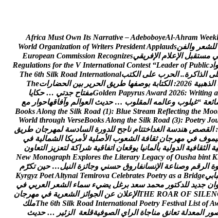
A
f
r
i
c
a
M
u
s
t
O
w
n
I
t
s
N
a
r
r
a
t
i
v
e
–
A
d
e
b
o
b
o
y
e
A
l
-
A
h
r
a
m
W
e
e
k
ل
ل
ش
ع
ر
و
ا
ل
ف
ن
s
d
u
a
l
p
p
A
t
n
e
d
i
s
e
r
P
s
r
e
t
i
r
W
f
o
n
o
i
t
a
z
i
n
a
g
r
O
d
l
r
o
W
م
س
ت
ق
ب
ل
ا
ل
ع
ل
م
ا
ل
ف
ر
ي
ق
ي
s
e
z
i
n
g
o
c
e
R
n
o
i
s
s
i
m
m
o
C
n
a
e
p
o
r
u
E
ا
د
c
i
l
b
u
P
f
o
r
e
d
a
e
L
“
t
s
e
t
n
o
C
l
a
n
o
i
t
a
n
r
e
t
n
I
V
e
h
t
r
o
f
s
n
o
i
t
a
l
u
g
e
R
ل
ى
ا
ل
ذ
ا
ك
ر
ة
.
.
ا
ل
ح
ر
ب
ع
ل
ى
ا
ل
ك
ت
ب
l
a
n
o
i
t
a
n
r
e
t
n
I
d
a
o
R
k
l
i
S
h
t
6
e
h
T
ا
ل
ذ
ه
ب
ي
ة
6
2
0
2
:
ا
ل
ك
ت
ا
ب
ة
ب
و
ص
ف
ه
ا
ط
ر
ي
ق
ا
ل
ح
ر
ي
ر
ب
ي
ن
ا
ل
ح
ض
ا
ر
ا
ت
e
h
T
a
g
n
i
t
i
r
W
:
6
2
0
2
d
r
a
w
A
s
u
r
y
p
a
P
n
e
d
l
o
G
م
ف
ت
ا
ح
ج
د
ت
ي
…
ح
ك
ا
ي
ا
ا
ئ
ع
ة
“
غ
ي
ل
و
ب
و
ع
ا
ل
م
ه
ا
ل
م
ق
ل
و
ب
…
ح
د
ي
ث
ا
ل
ع
و
ا
ل
م
و
آ
ف
ا
ق
ه
ا
ح
و
ا
ر
م
ع
B
o
o
k
s
A
l
o
n
g
t
h
e
S
i
l
k
R
o
a
d
(
1
)
:
B
l
u
e
S
t
r
e
a
m
R
e
f
l
e
c
t
i
n
g
t
h
e
M
o
o
W
o
r
l
d
t
h
r
o
u
g
h
V
e
r
s
e
B
o
o
k
s
A
l
o
n
g
t
h
e
S
i
l
k
R
o
a
d
(
3
)
:
P
o
e
t
r
y
J
o
:
ا
ل
ق
ص
ص
ه
ن
د
س
ة
ا
ل
غ
د
ا
خ
ت
ت
ا
م
ن
ا
ج
ح
ل
ل
د
و
ر
ة
ا
ل
س
ا
د
س
ة
ل
م
ه
ر
ج
ا
ن
ط
ر
ي
ق
ي
م
و
ف
ف
ي
م
ه
ر
ج
ا
ن
ث
ق
ا
ف
ة
ا
ل
ش
ع
و
ب
ا
ل
ص
ل
ي
ة
ل
م
ر
ي
ك
ا
ا
ل
ش
م
ا
ل
ي
ة
ف
ي
ي
ة
ا
ل
ث
ق
ا
ف
ي
ة
ا
ل
د
و
ل
ي
ة
ب
أ
ل
م
ا
ن
ي
ا
ي
و
ق
ع
ا
ن
ا
ت
ف
ا
ق
ي
ة
ش
ر
ا
ك
ة
ل
ت
ع
ز
ي
ز
ا
ل
ت
ع
ا
و
ن
N
e
w
M
o
n
o
g
r
a
p
h
E
x
p
l
o
r
e
s
t
h
e
L
i
t
e
r
a
r
y
L
e
g
a
c
y
o
f
O
u
s
h
a
b
i
n
t
K
ة
ا
ل
ر
ق
م
و
ص
ن
ا
ع
ة
ا
ل
ن
س
ا
ن
ف
ا
ر
و
ق
ح
س
ن
ي
و
ج
ا
ئ
ز
ة
ا
ل
ن
ي
ل
…
ح
ي
ن
ت
ك
ر
م
ب
ا
ب
ي
e
g
d
i
r
B
a
s
a
y
r
t
e
o
P
s
e
t
a
r
b
e
l
e
C
a
v
o
r
i
m
e
T
i
a
n
y
t
l
A
t
e
o
P
z
y
g
r
y
K
ا
ن
ج
د
ي
د
ل
ل
د
ك
ت
و
ر
م
ح
م
د
س
ع
د
ب
ر
غ
ل
ي
ض
ي
ء
س
م
ا
ء
ا
ل
ش
ع
ر
ا
ل
ع
ر
ب
ي
ف
ي
N
E
L
I
S
F
O
R
A
O
R
E
H
T
ا
ل
ع
ل
ن
ع
ن
ا
ل
ج
و
ا
ئ
ز
ا
ل
ش
ع
ر
ي
ة
ف
ي
م
ه
ر
ج
ا
ن
A
f
o
t
s
i
L
l
a
v
i
t
s
e
F
y
r
t
e
o
P
l
a
n
o
i
t
a
n
r
e
t
n
I
d
a
o
R
k
l
i
S
h
t
6
e
h
T
م
ل
ك
و
ر
ا
ل
م
ع
د
ل
ة
ت
ع
ا
ن
ق
م
ن
ا
ج
ا
ة
ا
ل
ر
ا
ي
ا
ل
ص
و
ف
ي
ة
ق
ل
ع
ة
ا
ل
ز
ئ
ي
ر
…
ح
د
ي
ث