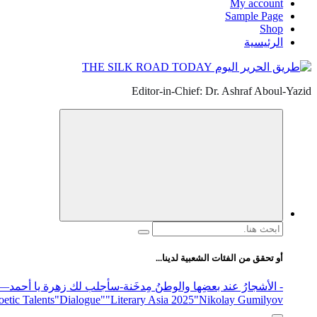
My account
Sample Page
Shop
الرئيسية
Editor-in-Chief: Dr. Ashraf Aboul-Yazid
البحث
عن:
أو تحقق من الفئات الشعبية لدينا...
- الأشجارُ عند بعضِها والوطنُ مِدخَنة
-سأجلب لك زهرة يا أحمد
elease
"Nikolay Gumilyov و poet
"Literary Asia 2025
"Dialogue"
etic Talents