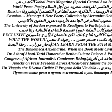
s
I
a
i
s
A
l
a
r
t
n
e
C
l
a
i
c
e
p
S
(
e
n
i
z
a
g
a
M
s
t
e
o
P
l
a
b
o
l
G
ا
ل
ك
ش
ف
ع
ن
ر
ا
ل
ع
ا
ل
م
ي
ل
ق
ر
ا
ء
ا
ت
ش
ع
ر
ي
ة
م
ن
أ
ج
ل
ا
ل
س
ل
م
y
r
t
e
o
P
e
c
a
e
P
d
l
r
o
W
ة
ا
ل
ر
و
س
ي
ة
…
ا
ل
ذ
ا
ك
ر
ة
:
ج
د
ي
د
ا
ل
ش
ا
ع
ر
ة
أ
ل
ك
س
ن
د
ر
ا
أ
و
ت
ش
ي
ر
و
ف
ا
n
a
i
s
s
u
R
C
o
s
m
i
s
m
…
M
e
m
o
r
y
:
A
N
e
w
P
o
e
t
r
y
C
o
l
l
e
c
t
i
o
n
b
y
A
l
e
x
a
n
d
r
a
O
c
ش
ع
و
ب
ا
ل
ع
ا
ل
م
ف
ي
ا
ل
ج
ا
م
ع
ة
ا
ل
ر
د
ن
ي
ة
:
ت
ع
ز
ي
ز
ا
ل
ت
ع
ا
و
ن
ا
ل
ك
ا
د
ي
م
ي
T
h
e
U
n
i
v
e
r
s
i
t
y
o
f
J
o
r
d
a
n
e
x
p
r
e
s
s
e
d
i
t
s
R
e
a
d
i
n
e
s
s
t
o
P
a
r
t
i
c
i
p
a
t
e
i
n
ف
ي
ق
و
ك
ا
ن
ت
ا
ل
ب
د
ا
ي
ة
ع
ب
و
ر
ا
(
ق
ص
ي
د
ة
ل
ل
ش
ا
ع
ر
ة
ا
ل
ل
ب
ن
ا
ن
ي
ة
ر
ي
ت
ا
ن
ج
ي
ب
و
ا
ک
ا
ک
ا
ئ
ي
:
ه
ن
ا
و
ه
ن
ا
ك
،
ن
ح
ن
ع
ا
ش
ق
ا
ن
ن
د
ي
ا
ن
و
م
غ
م
و
ر
ا
ن
E
V
I
S
U
L
C
X
E
ا
د
ت
ك
ت
ب
:
ح
س
ا
م
ح
س
ن
…
ر
ج
و
ل
ة
ل
ت
ن
ح
ن
ي
!
D
L
R
O
W
E
H
T
T
A
H
W
M
H
T
6
3
E
H
T
M
O
R
F
N
R
A
E
L
N
A
C
إ
د
ج
ا
ر
م
و
ر
ا
ن
…
ر
ح
ل
ة
ا
ل
ب
ح
ث
T
h
e
B
i
b
l
i
o
t
h
e
c
a
A
l
e
x
a
n
d
r
i
n
a
:
W
h
e
n
t
h
e
B
o
o
k
M
e
e
t
s
C
i
v
i
l
D
r
.
A
s
h
r
a
f
A
b
o
u
l
-
Y
a
z
i
d
H
o
n
o
r
e
d
a
t
B
e
n
h
a
C
u
l
t
u
r
e
P
a
l
a
c
e
:
A
P
o
ح
ا
ف
ة
ف
ي
أ
ف
ر
ي
ق
ي
ا
g
n
i
s
i
R
s
n
m
e
d
n
o
C
s
t
s
i
l
a
n
r
u
o
J
n
a
c
i
r
f
A
f
o
s
s
e
r
g
n
o
C
A
t
t
a
c
k
s
o
n
P
r
e
s
s
F
r
e
e
d
o
m
A
c
r
o
s
s
A
f
r
i
c
a
P
o
e
t
r
y
I
g
n
i
t
e
s
t
h
e
S
o
ي
ح
ت
ذ
ى
ب
ه
a
l
l
e
d
a
i
V
a
l
l
e
d
o
t
t
e
g
o
r
P
l
I
:
à
t
l
i
v
i
C
a
t
n
e
v
i
D
e
h
c
o
i
g
g
a
i
V
n
U
П
у
т
е
ш
е
с
т
в
и
е
р
е
к
и
в
п
у
т
и
:
ж
и
з
н
е
н
н
ы
й
п
у
т
ь
д
о
к
т
о
р
а