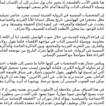
هنا يلتقي الأدب بالفلسفة، إذ يشير جان بول سارتر إلى أن الإنسان ي
وسيلة لاكتشاف الذات وتأكيدها أمام عالم يسعى لتهميشها.
إن الشخصيات المنسية في الرواية الحديثة ليست مجرد عناصر تمثيلية،
يظل محتجَزا في الهوامش، تاريخ يشكل امتدادا للأنا الفردية والجماع
يتحدث عن السلطة والمعرفة، عن كيفية إنتاج الحقيقة وتقييدها، وعن
كتابة للوجود بما يتجاوز الأنظمة السائدة للتصنيف والاعتراف.
إن قراءة الرواية الحديثة من خلال صوت الهامش تكشف لنا أن اللغة
مقاومة، ووسيلة لتأسيس الذات في مواجهة الإقصاء. فكما يقول رولا
والقارئ، بين التجربة الفردية والمجتمع، وبين الذاكرة الخاصة والذاكر
المنسية في الرواية، عندما تحكي فإنها تحرك التاريخ من موضعه الجام
القراءة فعلا متواصلاً مع الضمير الإنساني.
ويكمن جمال هذه الشخصيات في كونها غالبا ما تنتمي إلى طبقات اجت
أو لم تتناوله الرواية الكبرى. فكتابة الهامش ليست مجرد تسجيل للوا
التي لم يُسمح لها بالظهور. يقول غاستون باشلار في سياق فلسفة الخي
الداخل، بعين جديدة ترى ما غاب عن أعين الآخرين.” وهنا نجد أن الرو
يمكن فيه للصوت المنسي أن يصبح مرجعا، ووجودا له أثره، وذاكرة تنق
في هذا السياق، يمكن ملاحظة أن الأسلوب السردي نفسه يتغير، إذ لا 
حيث يصبح الهامش صوتا موازياً، صوتا يشهد على الحدث من منظوره ا
الاجتماعية والسياسية. ويؤكد إدغار موران أن “الحقيقة الإنسانية مركبة
الحديثة من خلال توظيف الهامش، تقدم قراءة معقدة للحياة، قراءة تع