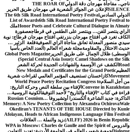
ناجي.. مفاجأة مهرجان دڨة الدولي
THE ROAR OF
SILENCE
الإعلان عن الجوائز الشعرية في مهرجان طريق الحرير
الدولي السادس
The 6th Silk Road International Poetry Festival
List of Awards
6th Silk Road International Poetry Festival to
Honor Poets and Celebrate Cultural Dialogue in Almaty
ملك
الراي ينتصر للفن… وينتصر على الطقس في قرطاج
عصفورة
الكاف تغرد في افتتاح مهرجان بنزرت
في افتتاح مهرجان قرطاج: نوبة
سيدي منصور المعدلة تعانق مناجاة الراي الصوفية
قلعة الزئير …
حديث الاحتلال والمقاومة
مجلة شعراء العالم (العدد الخاص بآسيا
الوسطى) ظلال الجِمال على طريق الحرير
Global Poets Magazine
(Special Central Asia Issue): Camel Shadows on the Silk
Road
الكشف عن الأوسمة والشهادات الجديدة لحركة الشعر
العظيم
New Medals and Certificates for the Grand Poetic
Movement
كازاخستان تستضيف المؤتمر العالمي لقراءات شعرية
من أجل السلام
World Peace Poetry Recitation Congress to
Convene in Kazakhstan
الإفتاء بين سلطة النص وحركة التاريخ:
قراءة في كتاب “الإفتاء والتاريخ” لأحمد التوفيق
الكونية الروسية…
الذاكرة: جديد الشاعرة ألكسندرا أوتشيروفا
Russian Cosmism…
Memory: A New Poetry Collection by Alexandra Ochirova
Wale
Okediran’s TENANTS OF THE HOUSE Directed by Kunle
Afolayan, Heads to African Indigenous Language Film Festival
(AILFF) 2026 in Benin Republic.
زيد والنملة … العلاقات
والدروس
WPA in Moscow: Charles de Gaulle and the Spirit of
Dialogue
جمعية شعوب العالم في الجامعة الأردنية: تعزيز التعاون