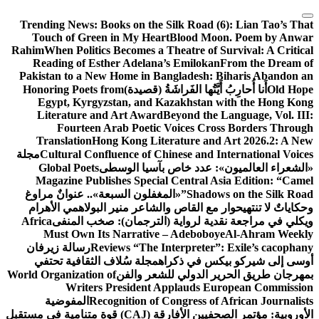
التجاوز
Trending News:
Books on the Silk Road (6): Lian Tao’s That
إلى
Touch of Green in My Heart
Blood Moon. Poem by Anwar
المحتوى
Rahim
When Politics Becomes a Theatre of Survival: A Critical
Reading of Esther Adelana’s Emilokan
From the Dream of
Pakistan to a New Home in Bangladesh: Biharis Abandon an
Old Hope
أَنا أُحارِبُ أَيَّتُها الفَراشَةُ (قصيدة)
Honoring Poets from
Egypt, Kyrgyzstan, and Kazakhstan with the Hong Kong
Literature and Art Award
Beyond the Language, Vol. III:
Fourteen Arab Poetic Voices Cross Borders Through
Translation
Hong Kong Literature and Art 2026.2: A New
Cultural Confluence of Chinese and International Voices
مجلة
«الشعراء العالميون»: عدد خاص بآسيا الوسطى
Global Poets
Magazine Publishes Special Central Asia Edition: “Camel
Shadows on the Silk Road”
«المغفلون السبعة».. عنوانٌ مراوغ
وحكاياتٌ لا تنتهي
حوار مع القاص والشاعر منير البولاهمي
الأهرام
ويكلي في مراجعة نقدية لرواية (الترجمان): صخب المنفى
Africa
Must Own Its Narrative – Adeboboye
Al-Ahram Weekly
Reviews “The Interpreter”: Exile’s cacophany
رسالة زيرفان
أوسى إلى شيركو بيكس في ذكراه
مجلة سُلاف الثقافية تحتفي
بمهرجان طريق الحرير الدولي للشعر والفن
World Organization of
Writers President Applauds European Commission
Recognition of Congress of African Journalists
المفوضية
الأوروبية: مؤتمر الصحفيين الأفارقة (CAJ) قوة متنامية في مستقبل