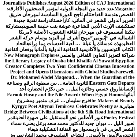
Journalists Publishes August 2026 Edition of CAJ International
Magazine
عدد جديد من المجلة الدولية لمؤتمر الصحفيين الأفارقة:
القصص هندسة الغد
اختتام ناجح للدورة السادسة لمهرجان طريق
الحرير الدولي للشعر في ألماتي، كازاخستان
دراسة نقدية جديدة
تستكشف الإرث الأدبي للشاعرة عوشة بنت خليفة السويدي
مشاركة
نيكيتا أنيسيموف في مهرجان ثقافة الشعوب الأصلية لأمريكا
الشمالية في “إثنومير”
تتويج أشرف أبو اليزيد بوسام حركة الشعر
العظيم
هذه عدساتك يا عبلة … لعبة العدسات وما وراءها
اتحاد
الكتاب التونسيين والأكاديمية الثقافية الدولية بألمانيا يوقعان اتفاقية
شراكة لتعزيز التعاون الثقافي والعلمي
New Monograph Explores
the Literary Legacy of Ousha bint Khalifa Al Suwaidi
Egyptian
Creator Completes Two-Year Confidential Cinema Innovation
Project and Opens Discussions with Global Studios
Farewell,
Dr. Mohamed Abdel Maqsoud… When the Guardian of the
Eastern Gate Departs
الثانوية العامة… بين سطوة الرقم وصناعة
الإنسان
فاروق حسني وجائزة النيل… حين تكرّم الحضارة أحد
أبنائها
Farouk Hosny and the Nile Award: When Egypt Honors
the Makers of Beauty
فرج سليمان… عزف متميز ومشروع
ضبابي
Kyrgyz Poet Altynai Temirova Celebrates Poetry as a
Bridge Between Civilizations at the 6th Silk Road International
Poetry Festival
عبور الأطلس نحو المستقبل على صهوة الحنين
قمر
لعبور الليل … ديوان جديد للدكتور محمد سعد برغل يضيء سماء
الشعر العربي في باريس
حوار مع الفنانة التشكيلية هيفاء
الجندوبي
الأبيض والأسود… للشاعر الفيلسوف محمد الشارني
مروة