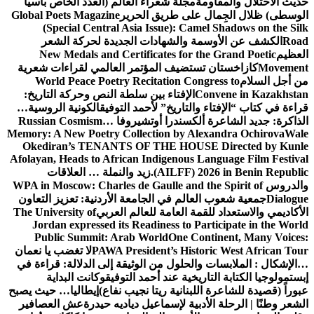
حديث الاحتلال والمقاومة
مجلة شعراء العالم (العدد الخاص بآسيا
الوسطى) ظلال الجِمال على طريق الحرير
Global Poets Magazine
(Special Central Asia Issue): Camel Shadows on the Silk
Road
الكشف عن الأوسمة والشهادات الجديدة لحركة الشعر
العظيم
New Medals and Certificates for the Grand Poetic
Movement
كازاخستان تستضيف المؤتمر العالمي لقراءات شعرية
من أجل السلام
World Peace Poetry Recitation Congress to
Convene in Kazakhstan
الإفتاء بين سلطة النص وحركة التاريخ:
قراءة في كتاب “الإفتاء والتاريخ” لأحمد التوفيق
الكونية الروسية…
الذاكرة: جديد الشاعرة ألكسندرا أوتشيروفا
Russian Cosmism…
Memory: A New Poetry Collection by Alexandra Ochirova
Wale
Okediran’s TENANTS OF THE HOUSE Directed by Kunle
Afolayan, Heads to African Indigenous Language Film Festival
(AILFF) 2026 in Benin Republic.
زيد والنملة … العلاقات
والدروس
WPA in Moscow: Charles de Gaulle and the Spirit of
Dialogue
جمعية شعوب العالم في الجامعة الأردنية: تعزيز التعاون
الأكاديمي والاستعداد للقمة العامة للعالم العربي
The University of
Jordan expressed its Readiness to Participate in the World
Public Summit: Arab World
One Continent, Many Voices:
PAWA President’s Historic West African Tour
لا تغضب يا نعمان
…الإشكال : الملابسات والحلول
من الوثيقة إلى الدلالة: قراءة في
إبستمولوجيا الكتابة التاريخية عند أحمد التوفيق
وكانت البداية
عبوراً (قصيدة للشاعرة اللبنانية ريتا نجيب نفاع)
إيطاليا… حيث يصبح
الشعر وطنًا | الرحلة الأدبية لإسماعيل دياديه حيدرة
عش العصافير