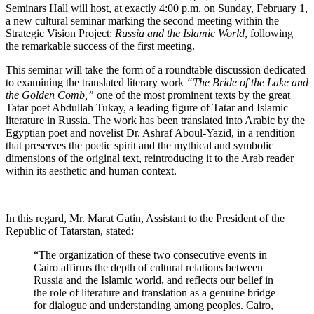
Seminars Hall will host, at exactly 4:00 p.m. on Sunday, February 1,
a new cultural seminar marking the second meeting within the
Strategic Vision Project:
Russia and the Islamic World
, following
the remarkable success of the first meeting.
This seminar will take the form of a roundtable discussion dedicated
to examining the translated literary work
“The Bride of the Lake and
the Golden Comb,”
one of the most prominent texts by the great
Tatar poet Abdullah Tukay, a leading figure of Tatar and Islamic
literature in Russia. The work has been translated into Arabic by the
Egyptian poet and novelist Dr. Ashraf Aboul-Yazid, in a rendition
that preserves the poetic spirit and the mythical and symbolic
dimensions of the original text, reintroducing it to the Arab reader
within its aesthetic and human context.
In this regard, Mr. Marat Gatin, Assistant to the President of the
Republic of Tatarstan, stated:
“The organization of these two consecutive events in
Cairo affirms the depth of cultural relations between
Russia and the Islamic world, and reflects our belief in
the role of literature and translation as a genuine bridge
for dialogue and understanding among peoples. Cairo,