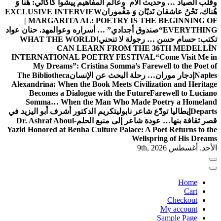
وقلب الصياد … وحديث الأم وعالم المفاهيم
پیشوا کاکائي: هُنا وَ
هُناك، نَحْنُ عاشقان نَديّان وَ مَغْموران
EXCLUSIVE INTERVIEW
| MARGARITA AL: POETRY IS THE BEGINNING OF
EVERYTHING
“صندوق أجدادي” … أسراره وعوالمه
د. حنان عواد
تكتب: حسام حسن … رجولة لا تنحني!
WHAT THE WORLD
CAN LEARN FROM THE 36TH MEDELLÍN
INTERNATIONAL POETRY FESTIVAL
“Come Visit Me in
My Dreams”: Cristina Somma’s Farewell to the Poet of
Naples
إدجار موران… رحلة البحث عن الإنسان
The Bibliotheca
Alexandrina: When the Book Meets Civilization and Heritage
Becomes a Dialogue with the Future
Farewell to Luciano
Somma… When the Man Who Made Poetry a Homeland
Departs
إيطاليا تودّع شاعر نابولي
تكريم الدكتور أشرف أبو اليزيد في
قصر ثقافة بنها… عودة شاعر إلى منبع الحلم
Dr. Ashraf Aboul-
Yazid Honored at Benha Culture Palace: A Poet Returns to the
Wellspring of His Dreams
الأحد. أغسطس 9th, 2026
Home
Cart
Checkout
My account
Sample Page