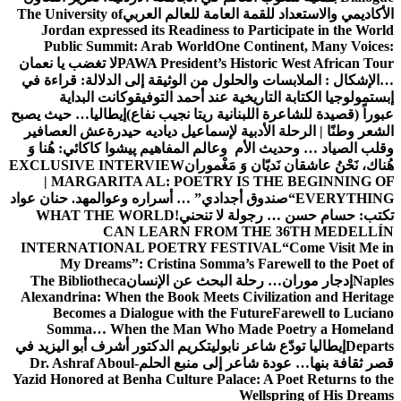
الأكاديمي والاستعداد للقمة العامة للعالم العربي
The University of
Jordan expressed its Readiness to Participate in the World
Public Summit: Arab World
One Continent, Many Voices:
PAWA President’s Historic West African Tour
لا تغضب يا نعمان
…الإشكال : الملابسات والحلول
من الوثيقة إلى الدلالة: قراءة في
إبستمولوجيا الكتابة التاريخية عند أحمد التوفيق
وكانت البداية
عبوراً (قصيدة للشاعرة اللبنانية ريتا نجيب نفاع)
إيطاليا… حيث يصبح
الشعر وطنًا | الرحلة الأدبية لإسماعيل دياديه حيدرة
عش العصافير
وقلب الصياد … وحديث الأم وعالم المفاهيم
پیشوا کاکائي: هُنا وَ
هُناك، نَحْنُ عاشقان نَديّان وَ مَغْموران
EXCLUSIVE INTERVIEW
| MARGARITA AL: POETRY IS THE BEGINNING OF
EVERYTHING
“صندوق أجدادي” … أسراره وعوالمه
د. حنان عواد
تكتب: حسام حسن … رجولة لا تنحني!
WHAT THE WORLD
CAN LEARN FROM THE 36TH MEDELLÍN
INTERNATIONAL POETRY FESTIVAL
“Come Visit Me in
My Dreams”: Cristina Somma’s Farewell to the Poet of
Naples
إدجار موران… رحلة البحث عن الإنسان
The Bibliotheca
Alexandrina: When the Book Meets Civilization and Heritage
Becomes a Dialogue with the Future
Farewell to Luciano
Somma… When the Man Who Made Poetry a Homeland
Departs
إيطاليا تودّع شاعر نابولي
تكريم الدكتور أشرف أبو اليزيد في
قصر ثقافة بنها… عودة شاعر إلى منبع الحلم
Dr. Ashraf Aboul-
Yazid Honored at Benha Culture Palace: A Poet Returns to the
Wellspring of His Dreams