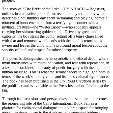
peoples.
The story of
“The Bride of the Lake”
(СУ АНАСЫ – Водяная)
unfolds in a narrative poetic form, recounted by a rural boy who
describes a hot summer day spent swimming and playing, before a
moment of innocence turns into a terrifying encounter with a
mythical creature—the “Water Bride”—who suddenly appears
carrying her shimmering golden comb. Driven by greed and
curiosity, the boy steals the comb, setting off a tense chase filled
with fear and remorse, which ends with the comb’s return to its
owner and leaves the child with a profound moral lesson about the
sanctity of theft and respect for others’ property.
The poem is distinguished by its symbolic and ethical depth, where
myth intertwines with moral education, and fear with repentance, in
a text that combines the beauty of poetic imagery with the depth of a
human message. This is what the seminar seeks to highlight, both in
terms of the work’s literary value and its cross-cultural significance.
The book has been published in the
Silk Road Creations
series by
the publisher and is available at the Press Institutions Pavilion at the
fair.
Through its discussions and perspectives, this seminar underscores
the pioneering role of the Cairo International Book Fair as a
platform for civilizational dialogue and a vibrant space for bringing
world literatures closer to the Arab reader, deepening bridges of