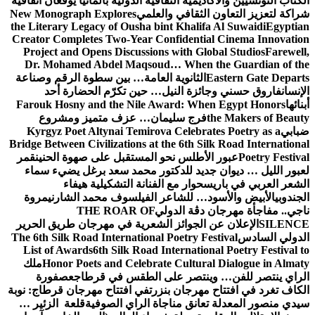
الكتاب التونسيين والأكاديمية الثقافية الدولية بألمانيا يوقعان اتفاقية
شراكة لتعزيز التعاون الثقافي والعلمي
New Monograph Explores
the Literary Legacy of Ousha bint Khalifa Al Suwaidi
Egyptian
Creator Completes Two-Year Confidential Cinema Innovation
Project and Opens Discussions with Global Studios
Farewell,
Dr. Mohamed Abdel Maqsoud… When the Guardian of the
Eastern Gate Departs
الثانوية العامة… بين سطوة الرقم وصناعة
الإنسان
فاروق حسني وجائزة النيل… حين تكرّم الحضارة أحد
أبنائها
Farouk Hosny and the Nile Award: When Egypt Honors
the Makers of Beauty
فرج سليمان… عزف متميز ومشروع
ضبابي
Kyrgyz Poet Altynai Temirova Celebrates Poetry as a
Bridge Between Civilizations at the 6th Silk Road International
Poetry Festival
عبور الأطلس نحو المستقبل على صهوة الحنين
قمر
لعبور الليل … ديوان جديد للدكتور محمد سعد برغل يضيء سماء
الشعر العربي في باريس
حوار مع الفنانة التشكيلية هيفاء
الجندوبي
الأبيض والأسود… للشاعر الفيلسوف محمد الشارني
مروة
ناجي.. مفاجأة مهرجان دڨة الدولي
THE ROAR OF
SILENCE
الإعلان عن الجوائز الشعرية في مهرجان طريق الحرير
الدولي السادس
The 6th Silk Road International Poetry Festival
List of Awards
6th Silk Road International Poetry Festival to
Honor Poets and Celebrate Cultural Dialogue in Almaty
ملك
الراي ينتصر للفن… وينتصر على الطقس في قرطاج
عصفورة
الكاف تغرد في افتتاح مهرجان بنزرت
في افتتاح مهرجان قرطاج: نوبة
سيدي منصور المعدلة تعانق مناجاة الراي الصوفية
قلعة الزئير …