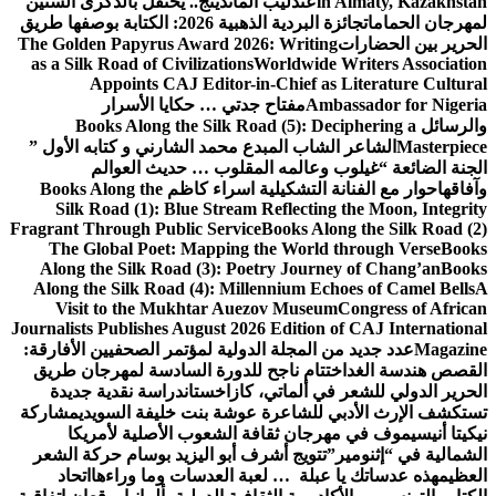
in Almaty, Kazakhstan
عندليب الماندينج.. يحتفل بالذكرى الستين
لمهرجان الحمامات
جائزة البردية الذهبية 2026: الكتابة بوصفها طريق
الحرير بين الحضارات
The Golden Papyrus Award 2026: Writing
as a Silk Road of Civilizations
Worldwide Writers Association
Appoints CAJ Editor-in-Chief as Literature Cultural
Ambassador for Nigeria
مفتاح جدتي … حكايا الأسرار
والرسائل
Books Along the Silk Road (5): Deciphering a
Masterpiece
الشاعر الشاب المبدع محمد الشارني و كتابه الأول ”
الجنة الضائعة “
غيلوب وعالمه المقلوب … حديث العوالم
وآفاقها
حوار مع الفنانة التشكيلية اسراء كاظم
Books Along the
Silk Road (1): Blue Stream Reflecting the Moon, Integrity
Fragrant Through Public Service
Books Along the Silk Road (2)
The Global Poet: Mapping the World through Verse
Books
Along the Silk Road (3): Poetry Journey of Chang’an
Books
Along the Silk Road (4): Millennium Echoes of Camel Bells
A
Visit to the Mukhtar Auezov Museum
Congress of African
Journalists Publishes August 2026 Edition of CAJ International
Magazine
عدد جديد من المجلة الدولية لمؤتمر الصحفيين الأفارقة:
القصص هندسة الغد
اختتام ناجح للدورة السادسة لمهرجان طريق
الحرير الدولي للشعر في ألماتي، كازاخستان
دراسة نقدية جديدة
تستكشف الإرث الأدبي للشاعرة عوشة بنت خليفة السويدي
مشاركة
نيكيتا أنيسيموف في مهرجان ثقافة الشعوب الأصلية لأمريكا
الشمالية في “إثنومير”
تتويج أشرف أبو اليزيد بوسام حركة الشعر
العظيم
هذه عدساتك يا عبلة … لعبة العدسات وما وراءها
اتحاد