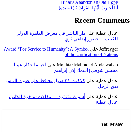
Biharis Abandon an Old Hope
أَنا أُحارِبُ أَيَّتُها الفَراشَةُ (قصيدة)
Recent Comments
عادل عطية
على
دار الناشر في معرض القاهرة الدولي
للكتاب… حضور إبداعي ثري
Jeffreyger
على
Award “For Service to Humanity”: A Symbol
of the Unification of Nations
Mokhtar Mahmoud Abdelwahab
على
آخر ما حكاه عمنا
محسن شوقي | اسمك إذن إبراهيم
عادل عطية
على
كلاكيت ٣١ ضرار يحافظ علي صوت الناس
بفن الزجل
عادل عطية
على
أشواك متناثرة … مقالات ساخرة للكاتب
عادل عطية
You Missed