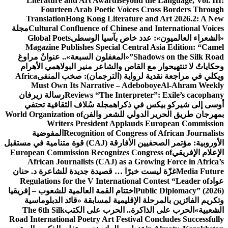
Literature and Art Award
Beyond the Language, Vol. III:
Fourteen Arab Poetic Voices Cross Borders Through
Translation
Hong Kong Literature and Art 2026.2: A New
Cultural Confluence of Chinese and International Voices
مجلة
«الشعراء العالميون»: عدد خاص بآسيا الوسطى
Global Poets
Magazine Publishes Special Central Asia Edition: “Camel
Shadows on the Silk Road”
«المغفلون السبعة».. عنوانٌ مراوغ
وحكاياتٌ لا تنتهي
حوار مع القاص والشاعر منير البولاهمي
الأهرام
ويكلي في مراجعة نقدية لرواية (الترجمان): صخب المنفى
Africa
Must Own Its Narrative – Adeboboye
Al-Ahram Weekly
Reviews “The Interpreter”: Exile’s cacophany
رسالة زيرفان
أوسى إلى شيركو بيكس في ذكراه
مجلة سُلاف الثقافية تحتفي
بمهرجان طريق الحرير الدولي للشعر والفن
World Organization of
Writers President Applauds European Commission
Recognition of Congress of African Journalists
المفوضية
الأوروبية: مؤتمر الصحفيين الأفارقة (CAJ) قوة متنامية في مستقبل
الإعلام الإفريقي
European Commission Recognizes Congress of
African Journalists (CAJ) as a Growing Force in Africa’s
Media Future
غزّة ليست خبرًا … قصيدة جديدة للشاعرة د. حنان
عواد
Regulations for the V International Contest “Leader of
Public Diplomacy” (2026)
اختتام القمة العالمية للشعوب – إفريقيا
وتكريم الفائزين بالمرحلة الإقليمية لمسابقة «قائد الدبلوماسية
الشعبية»
الحرب على الذاكرة.. الحرب على الكتب
The 6th Silk
Road International Poetry Art Festival Concludes Successfully