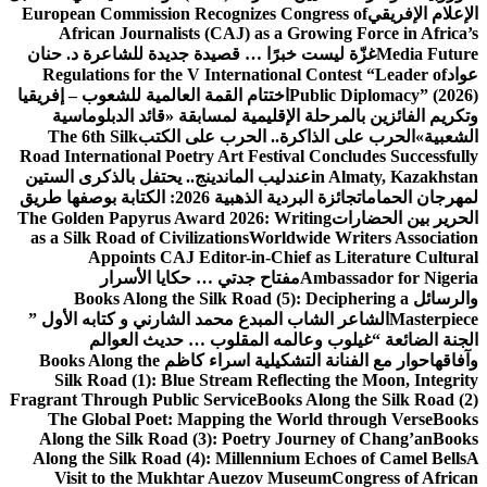
الإعلام الإفريقي
European Commission Recognizes Congress of
African Journalists (CAJ) as a Growing Force in Africa’s
Media Future
غزّة ليست خبرًا … قصيدة جديدة للشاعرة د. حنان
عواد
Regulations for the V International Contest “Leader of
Public Diplomacy” (2026)
اختتام القمة العالمية للشعوب – إفريقيا
وتكريم الفائزين بالمرحلة الإقليمية لمسابقة «قائد الدبلوماسية
الشعبية»
الحرب على الذاكرة.. الحرب على الكتب
The 6th Silk
Road International Poetry Art Festival Concludes Successfully
in Almaty, Kazakhstan
عندليب الماندينج.. يحتفل بالذكرى الستين
لمهرجان الحمامات
جائزة البردية الذهبية 2026: الكتابة بوصفها طريق
الحرير بين الحضارات
The Golden Papyrus Award 2026: Writing
as a Silk Road of Civilizations
Worldwide Writers Association
Appoints CAJ Editor-in-Chief as Literature Cultural
Ambassador for Nigeria
مفتاح جدتي … حكايا الأسرار
والرسائل
Books Along the Silk Road (5): Deciphering a
Masterpiece
الشاعر الشاب المبدع محمد الشارني و كتابه الأول ”
الجنة الضائعة “
غيلوب وعالمه المقلوب … حديث العوالم
وآفاقها
حوار مع الفنانة التشكيلية اسراء كاظم
Books Along the
Silk Road (1): Blue Stream Reflecting the Moon, Integrity
Fragrant Through Public Service
Books Along the Silk Road (2)
The Global Poet: Mapping the World through Verse
Books
Along the Silk Road (3): Poetry Journey of Chang’an
Books
Along the Silk Road (4): Millennium Echoes of Camel Bells
A
Visit to the Mukhtar Auezov Museum
Congress of African