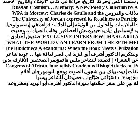
ن سلطة النص وحركة التاريخ: قراءة في كتاب “الإفتاء والتاريخ” لأحمد
Russian Cosmism… Memory: A New Poetry Collection by A
لعلاقات والدروس
WPA in Moscow: Charles de Gaulle and the
The University of Jordan expressed its Readiness to Particip
: الملابسات والحلول
من الوثيقة إلى الدلالة: قراءة في إبستمولوجيا
ية لإسماعيل دياديه حيدرة
عش العصافير وقلب الصياد … وحديث
EXCLUSIVE INTERVIEW | MARGARITA
“صندوق أجدادي”
WHAT THE WORLD CAN LEARN FROM THE 36TH ME
The Bibliotheca Alexandrina: When the Book Meets Civilizatio
ولي
تكريم الدكتور أشرف أبو اليزيد في قصر ثقافة بنها… عودة شاعر
عن الشعراء | قصيدة للشاعر نيلس هاف
مؤتمر الصحفيين الأفارقة يدين
Congress of African Journalists Condemns Rising Attacks on P
ات إديث بياف بين شجون الصوت ووجع اللون
مهرجان أفلام
Un Viaggio 
سَيَٲتي صَبّاح … قصيدتان للشاعر بيشوا
ة نهرٍ على سفر جسّدتها سيرة الدكتور أشرف أبو اليزيد ومشروعه