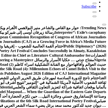
Subscribe
Trending News:
حوار مع القاص والشاعر منير البولاهمي
الأهرام وي
Interpreter”: Exile’s cacophany
رسالة زيرفان أوسى إلى شيركو بي
pean Commission Recognition of Congress of African Journalists
n Journalists (CAJ) as a Growing Force in Africa’s Media Future
Public Diplomacy” (2026)
اختتام القمة العالمية للشعوب – إفريقيا وت
Poetry Art Festival Concludes Successfully in Almaty, Kazakhstan
الحضارات
Editor-in-Chief as Literature Cultural Ambassador for
Nigeria
مفتاح جدتي … حكايا الأسرار والرسائل
hering a Masterpiece
حديث العوالم وآفاقها
حوار مع الفنانة التشكيلية اسراء كاظم
Road (2)
the Silk Road (4): Millennium Echoes of Camel Bells
A Visit to the
sts Publishes August 2026 Edition of CAJ International Magazine
الغد
اختتام ناجح للدورة السادسة لمهرجان طريق الحرير الدولي للشعر 
ثقافة الشعوب الأصلية لأمريكا الشمالية في “إثنومير”
تتويج أشرف أبو 
بألمانيا يوقعان اتفاقية شراكة لتعزيز التعاون الثقافي والعلمي
idential
del Maqsoud… When the Guardian of the Eastern Gate Departs
وصناعة الإنسان
فاروق حسني وجائزة النيل… حين تكرّم الحضارة أحد أبن
ضبابي
izations at the 6th Silk Road International Poetry Festival
… ديوان جديد للدكتور محمد سعد برغل يضيء سماء الشعر العربي في