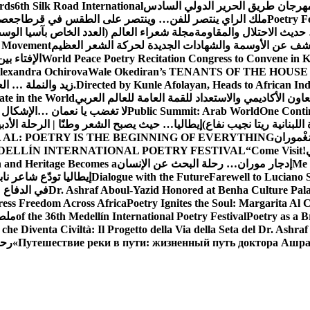
 مهرجان طريق الحرير الدولي السادس
6th Silk Road International
ards
Poetry F
ملك الراي ينتصر للفن… وينتصر على الطقس في قرطاج
عصف
حديث الاحتلال والمقاومة
مجلة شعراء العالم (العدد الخاص بآسيا الو
شف عن الأوسمة والشهادات الجديدة لحركة الشعر العظيم
ic Movement
World Peace Poetry Recitation Congress to Convene in 
الإفتاء بي
lexandra Ochirova
Wale Okediran’s TENANTS OF THE HOUSE
Directed by Kunle Afolayan, Heads to African In
زيد والنملة … ا
اون الأكاديمي والاستعداد للقمة العامة للعالم العربي
ate in the World
One Contin
Public Summit: Arab World
لا تغضب يا نعمان …الإشكال 
للبنانية ريتا نجيب نفاع)
إيطاليا… حيث يصبح الشعر وطنًا | الرحلة الأدب
مَغْموران
 AL: POETRY IS THE BEGINNING OF EVERYTHING
!
“Come Visit
DELLÍN INTERNATIONAL POETRY FESTIVAL
Me 
إدجار موران… رحلة البحث عن الإنسان
n and Heritage Becomes a
Farewell to Lucian
Dialogue with the Future
إيطاليا تودّع شاعر ناب
Dr. Ashraf Aboul-Yazid Honored at Benha Culture Palac
في الدفاع 
ress Freedom Across Africa
Poetry Ignites the Soul: Margarita Al C
Poetry as a B
of the 36th Medellín International Poetry Festival
ملصق
che Diventa Civiltà: Il Progetto della Via della Seta del Dr. Ashra
Путешествие реки в пути: жизненный путь доктора Ашр
رحل