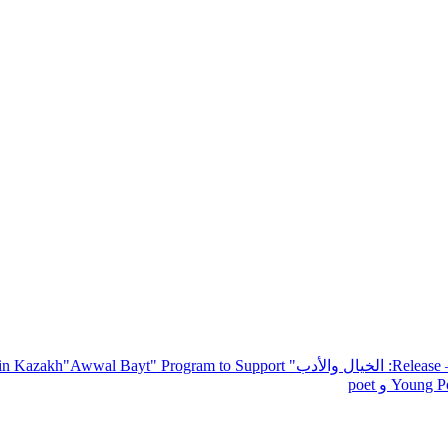
— R
: الخيال والأدب
" inviting poets and writers from around the world to participate in Kazakh
"Awwal Bayt" Program to Support
Young Po