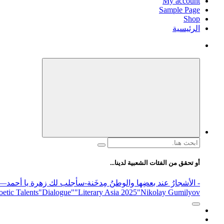
My account
Sample Page
Shop
الرئيسية
البحث
عن:
أو تحقق من الفئات الشعبية لدينا...
- الأشجارُ عند بعضِها والوطنُ مِدخَنة
-سأجلب لك زهرة يا أحمد
elease
"Nikolay Gumilyov و poet
"Literary Asia 2025
"Dialogue"
etic Talents