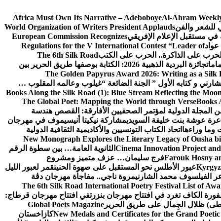
Africa Must Own Its Narrative – Adeboboye
Al-Ahram Weekly
ي للشعر والفن
World Organization of Writers President Applauds
European Commission Recognizes
عواد
Regulations for the V International Contest “Leader of
لحرب على الذاكرة.. الحرب على الكتب
The 6th Silk Road
امات
جائزة البردية الذهبية 2026: الكتابة بوصفها طريق الحرير بين
The Golden Papyrus Award 2026: Writing as a Silk R
رني و كتابه الأول ” الجنة الضائعة “
غيلوب وعالمه المقلوب …
Books Along the Silk Road (1): Blue Stream Reflecting the Moon
The Global Poet: Mapping the World through Verse
Books A
ن المجلة الدولية لمؤتمر الصحفيين الأفارقة: القصص هندسة
عرة عوشة بنت خليفة السويدي
مشاركة نيكيتا أنيسيموف في مهرجان
 وما وراءها
اتحاد الكتاب التونسيين والأكاديمية الثقافية الدولية
New Monograph Explores the Literary Legacy of Ousha bi
Cinema Innovation Project and
الثانوية العامة… بين سطوة الرقم
Farouk Hosny an
فرج سليمان… عزف متميز ومشروع
Kyrgyz 
عبور الأطلس نحو المستقبل على صهوة الحنين
قمر لعبور الليل
ر الفيلسوف محمد الشارني
مروة ناجي.. مفاجأة مهرجان دڨة
The 6th Silk Road International Poetry Festival List of Aw
ورة الكاف تغرد في افتتاح مهرجان بنزرت
في افتتاح مهرجان قرطاج:
سطى) ظلال الجِمال على طريق الحرير
Global Poets Magazine
New Medals and Certificates for the Grand Poet
كازاخستان