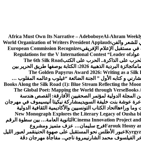
Africa Must Own Its Narrative – Adeboboye
Al-Ahram Weekly
ي للشعر والفن
World Organization of Writers President Applauds
European Commission Recognizes
عواد
Regulations for the V International Contest “Leader of
لحرب على الذاكرة.. الحرب على الكتب
The 6th Silk Road
امات
جائزة البردية الذهبية 2026: الكتابة بوصفها طريق الحرير بين
The Golden Papyrus Award 2026: Writing as a Silk R
رني و كتابه الأول ” الجنة الضائعة “
غيلوب وعالمه المقلوب …
Books Along the Silk Road (1): Blue Stream Reflecting the Moon
The Global Poet: Mapping the World through Verse
Books A
ن المجلة الدولية لمؤتمر الصحفيين الأفارقة: القصص هندسة
عرة عوشة بنت خليفة السويدي
مشاركة نيكيتا أنيسيموف في مهرجان
 وما وراءها
اتحاد الكتاب التونسيين والأكاديمية الثقافية الدولية
New Monograph Explores the Literary Legacy of Ousha bi
Cinema Innovation Project and
الثانوية العامة… بين سطوة الرقم
Farouk Hosny an
فرج سليمان… عزف متميز ومشروع
Kyrgyz 
عبور الأطلس نحو المستقبل على صهوة الحنين
قمر لعبور الليل
ر الفيلسوف محمد الشارني
مروة ناجي.. مفاجأة مهرجان دڨة