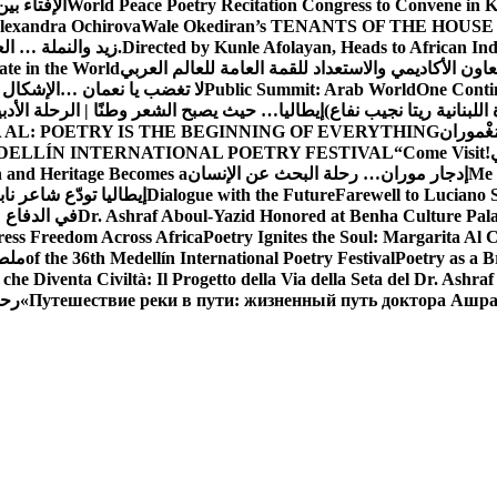
World Peace Poetry Recitation Congress to Convene in 
الإفتاء بي
lexandra Ochirova
Wale Okediran’s TENANTS OF THE HOUSE
Directed by Kunle Afolayan, Heads to African In
زيد والنملة … ا
اون الأكاديمي والاستعداد للقمة العامة للعالم العربي
ate in the World
One Contin
Public Summit: Arab World
لا تغضب يا نعمان …الإشكال 
للبنانية ريتا نجيب نفاع)
إيطاليا… حيث يصبح الشعر وطنًا | الرحلة الأدب
مَغْموران
 AL: POETRY IS THE BEGINNING OF EVERYTHING
!
“Come Visit
DELLÍN INTERNATIONAL POETRY FESTIVAL
Me 
إدجار موران… رحلة البحث عن الإنسان
n and Heritage Becomes a
Farewell to Lucian
Dialogue with the Future
إيطاليا تودّع شاعر ناب
Dr. Ashraf Aboul-Yazid Honored at Benha Culture Palac
في الدفاع 
ress Freedom Across Africa
Poetry Ignites the Soul: Margarita Al C
Poetry as a B
of the 36th Medellín International Poetry Festival
ملصق
che Diventa Civiltà: Il Progetto della Via della Seta del Dr. Ashra
Путешествие реки в пути: жизненный путь доктора Ашр
رحل