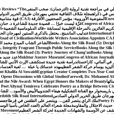
كلي في مراجعة نقدية لرواية (الترجمان): صخب المنفى
 Reviews “The
كس في ذكراه
مجلة سُلاف الثقافية تحتفي بمهرجان طريق الحرير الدول
Euro
المفوضية الأوروبية: مؤتمر الصحفيين الأفارقة (CAJ) قوة متنامية في مستقبل الإعلام الإفريقي
Congress of Africa
غزّة ليست خبرًا … قصيدة جديدة للشاعرة د. حنان 
كريم الفائزين بالمرحلة الإقليمية لمسابقة «قائد الدبلوماسية الشعبية»
ا
International 
عندليب الماندينج.. يحتفل بالذكرى الستين لمهرجان الحم
oad of Civilizations
Worldwide Writers Association Appoints CAJ 
Books Along the Silk Road (5): Decip
الشاعر الشاب المبدع محمد الشا
, Integrity Fragrant Through Public Service
Books Along the Silk 
long the Silk Road (3): Poetry Journey of Chang’an
Books Along 
Congress of African Journali
Mukhtar Auezov Museum
عدد جديد م
في ألماتي، كازاخستان
دراسة نقدية جديدة تستكشف الإرث الأدبي للشا
اليزيد بوسام حركة الشعر العظيم
هذه عدساتك يا عبلة … لعبة العدسات
nt Khalifa Al Suwaidi
Egyptian Creator Completes Two-Year Conf
 Opens Discussions with Global Studios
Farewell, Dr. Mohamed Ab
ائها
d the Nile Award: When Egypt Honors the Makers of Beauty
Poet Altynai Temirova Celebrates Poetry as a Bridge Between Civil
 باريس
حوار مع الفنانة التشكيلية هيفاء الجندوبي
الأبيض والأسود… للشاع
 مهرجان طريق الحرير الدولي السادس
6th Silk Road International
ards
Poetry F
ملك الراي ينتصر للفن… وينتصر على الطقس في قرطاج
عصف
حديث الاحتلال والمقاومة
مجلة شعراء العالم (العدد الخاص بآسيا الو
شف عن الأوسمة والشهادات الجديدة لحركة الشعر العظيم
ic Movement