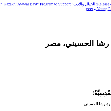
— R
: الخيال والأدب
" inviting poets and writers from around the world to participate in Kazakh
"Awwal Bayt" Program to Support
Young Po
لشاعرة رشا الحسيني، مصر
ْدِسِيَّةُ!
لشاعرة رشا الحسيني