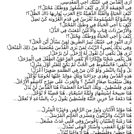
أَرَى الْقُدْسَ فِي عَيْنَيْكَ أَخِي الْمَقْدِسِي.
فِي الْحَقِيقَةِ لَا أَدْرِي كَيْفَ الشُّعُورُ وَوَطَنُكَ مُحْتَلْ؟!
كَيْفَ الْحَيَاةُ وَالْقُبَّةُ الذَّهَبِيَّةُ تَاجُ الْعَرَبِ يُوَارِيهَا ذَاكَ الظِّلْ؟!
وَالشَّوْكَةُ الْمُسْمُومَةُ تُغْرَسُ فِي قَدَمِ الْعُرُوبَة كَيْ تَضِلّ
كَيْفَ يَا أَخِي الْحَياةُ فِي وَطَنِكَ الْمُحْتَلْ؟
وَالْأَرْضُ ذَاتَ قِبَابٍ وَالْأَعْيُنُ أَمْعَنَتْ فِي الذُّلْ!
كَيْفَ يَا أَخِي الْحَيَاةُ وَوَطَنُكَ مَحْتَلْ؟!
أَرَى النُّورَ فِي عَيْنَيْكَ يُنِيرُ الطَّرِيقَ لِمَنْ يَسْأَلُ أَيْنَ الْحَلْ؟
وَفِي يَدَيْكَ يُضِيءُ الزَّيْتُ لِمَنْ يَرَى الْقُدْسَ مُغْتَصَبَةً مِنْ ذَلِكَ الْمُنْحَلْ!
تُرَى هَلْ يَكْفِي أَنْ تَقُولَ لَهُ ارْحَلْ.. لَنْ يَرْحَلْ!
هَلْ يَكْفِي شَجْبًا وَإِنْكَارًا أَلَا يُلْقِي الْفِرْعَوْنُ الطِّفْلَ فِي الْمِرْجَلْ!
لَا يَكْفِي! فَالسُّقُوطُ فِي الْجُبِّ لَمْ يَكُنْ لِلْقَبْرِ أَوَّلَ مَنْزِلْ!
بَلْ وَعْدًا بِالنَّصْرِ وَلَوْ كَانَ مَنْ فِي الظُّلْمَةِ صَغِيرًا أَعْزَلْ!
هَذِهِ الْقُدْسُ وَهَذِي جِرَاحُنَا وَتِلْكَ مَوَائِدُ عَلَيْهَا لُحُومُنَا تُؤْكَلْ..
وَهَلْ سَيُفْدِينَا صِغَارُ السِّنِّ ؟ وَالْعَرَبُ عَلَى صَرْحٍ كَاشِفُو الْأَرْجُلْ..
هَذِي فِلَسْطِينُ.. وَتِلْكَ السَّاحَةُ الْعَصْمَاءُ هُنَا الْقُدْسُ لَنْ يُذَلْ
هُنَا صَبِيحَةُ اسْتِشْهَادٍ وَلَيْلَةُ اسْتِعْبَادٍ.. هُنَا قَضِيَّةٌ لَا تُؤَجَّلْ….
هُنَا دَمْعَةُ جَدٍّ حَزِينٍ جَنَّتُهُ فِلَسْطِينُ يَقُولُ رَبِّ بِالسَّاعَةِ لَا تُعَجِّلْ…
*
هُنَا مَوْلِدُ الْأَدْيَانِ وَنُورٌ مِنَ الرَّحْمَنِ وَخَبَزْنَا الْمَنْزِلْ…
هُنَا الزَّيْتُ وَالزَّيْتُونُ وَمَسْرَى الْخَاتَمِ الْمُرْسَلْ…
هُنَا رَمْيَةُ الصِّبْيَانِ نَاقُوسٌ وَفِي قَلْبِي غَدَتْ مَشْعَلْ…
هُنَا ثَوْرَةُ الْغَضَبِ وَأَسْتَارُ الْوَغَى تُسْدَلْ…
هُنَا حِطِّينُ وَفِلَسْطِينُ.. هُنَا أَرْوَاحُنَا تُبْذَلْ..