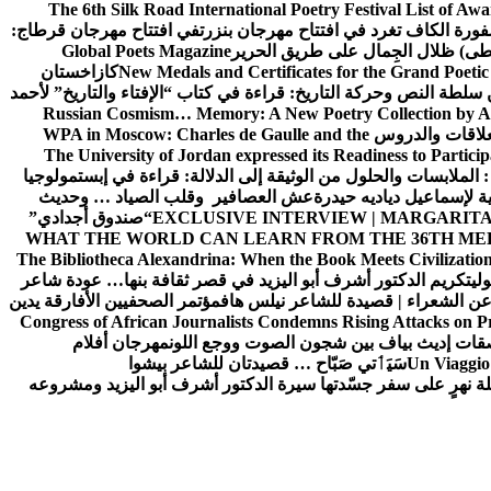
The 6th Silk Road International Poetry Festival List of Aw
ورة الكاف تغرد في افتتاح مهرجان بنزرت
في افتتاح مهرجان قرطاج:
سطى) ظلال الجِمال على طريق الحرير
Global Poets Magazine
New Medals and Certificates for the Grand Poet
كازاخستان
ن سلطة النص وحركة التاريخ: قراءة في كتاب “الإفتاء والتاريخ” لأحمد
Russian Cosmism… Memory: A New Poetry Collection by A
لعلاقات والدروس
WPA in Moscow: Charles de Gaulle and the
The University of Jordan expressed its Readiness to Particip
: الملابسات والحلول
من الوثيقة إلى الدلالة: قراءة في إبستمولوجيا
ية لإسماعيل دياديه حيدرة
عش العصافير وقلب الصياد … وحديث
EXCLUSIVE INTERVIEW | MARGARITA
“صندوق أجدادي”
WHAT THE WORLD CAN LEARN FROM THE 36TH ME
The Bibliotheca Alexandrina: When the Book Meets Civilizatio
ولي
تكريم الدكتور أشرف أبو اليزيد في قصر ثقافة بنها… عودة شاعر
عن الشعراء | قصيدة للشاعر نيلس هاف
مؤتمر الصحفيين الأفارقة يدين
Congress of African Journalists Condemns Rising Attacks on P
ات إديث بياف بين شجون الصوت ووجع اللون
مهرجان أفلام
Un Viaggio 
سَيَٲتي صَبّاح … قصيدتان للشاعر بيشوا
ة نهرٍ على سفر جسّدتها سيرة الدكتور أشرف أبو اليزيد ومشروعه