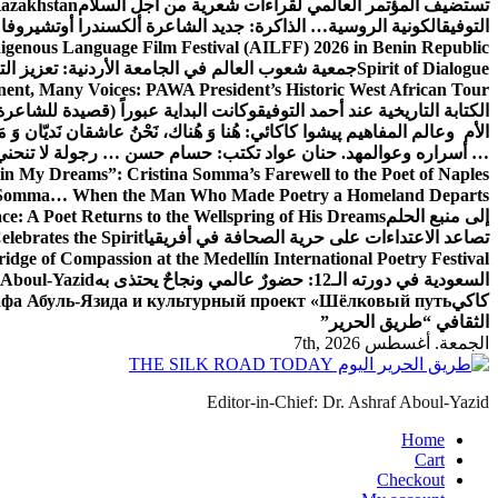
تستضيف المؤتمر العالمي لقراءات شعرية من أجل السلام
Kazakhstan
التوفيق
الكونية الروسية… الذاكرة: جديد الشاعرة ألكسندرا أوتشيروفا
digenous Language Film Festival (AILFF) 2026 in Benin Republic.
Spirit of Dialogue
جمعية شعوب العالم في الجامعة الأردنية: تعزيز التع
ent, Many Voices: PAWA President’s Historic West African Tour
الكتابة التاريخية عند أحمد التوفيق
وكانت البداية عبوراً (قصيدة للشاعرة ا
الأم وعالم المفاهيم
پیشوا کاکائي: هُنا وَ هُناك، نَحْنُ عاشقان نَديّان وَ 
… أسراره وعوالمه
د. حنان عواد تكتب: حسام حسن … رجولة لا تنحني
in My Dreams”: Cristina Somma’s Farewell to the Poet of Naples
o Somma… When the Man Who Made Poetry a Homeland Departs
إلى منبع الحلم
e: A Poet Returns to the Wellspring of His Dreams
تصاعد الاعتداءات على حرية الصحافة في أفريقيا
elebrates the Spirit
ridge of Compassion at the Medellín International Poetry Festival
السعودية في دورته الـ12: حضورٌ عالمي ونجاحٌ يحتذى به
f Aboul-Yazid
كاكي
афа Абуль-Язида и культурный проект «Шёлковый путь»
الثقافي “طريق الحرير”
الجمعة. أغسطس 7th, 2026
Editor-in-Chief: Dr. Ashraf Aboul-Yazid
Home
Cart
Checkout