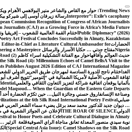
التجاوز
إلى
Trending News:
حوار مع القاص والشاعر منير البولاهمي
الأهرام وي
المحتوى
Interpreter”: Exile’s cacophany
رسالة زيرفان أوسى إلى شيركو بي
pean Commission Recognition of Congress of African Journalists
n Journalists (CAJ) as a Growing Force in Africa’s Media Future
Public Diplomacy” (2026)
اختتام القمة العالمية للشعوب – إفريقيا وت
Poetry Art Festival Concludes Successfully in Almaty, Kazakhstan
الحضارات
Editor-in-Chief as Literature Cultural Ambassador for
Nigeria
مفتاح جدتي … حكايا الأسرار والرسائل
hering a Masterpiece
حديث العوالم وآفاقها
حوار مع الفنانة التشكيلية اسراء كاظم
Road (2)
the Silk Road (4): Millennium Echoes of Camel Bells
A Visit to the
sts Publishes August 2026 Edition of CAJ International Magazine
الغد
اختتام ناجح للدورة السادسة لمهرجان طريق الحرير الدولي للشعر 
ثقافة الشعوب الأصلية لأمريكا الشمالية في “إثنومير”
تتويج أشرف أبو 
بألمانيا يوقعان اتفاقية شراكة لتعزيز التعاون الثقافي والعلمي
idential
del Maqsoud… When the Guardian of the Eastern Gate Departs
وصناعة الإنسان
فاروق حسني وجائزة النيل… حين تكرّم الحضارة أحد أبن
ضبابي
izations at the 6th Silk Road International Poetry Festival
… ديوان جديد للدكتور محمد سعد برغل يضيء سماء الشعر العربي في
الدولي
THE ROAR OF SILENCE
الإعلان عن الجوائز الشعرية في
estival to Honor Poets and Celebrate Cultural Dialogue in Almaty
نوبة سيدي منصور المعدلة تعانق مناجاة الراي الصوفية
قلعة الزئير … 
(Special Central Asia Issue): Camel Shadows on the Silk Road
الك