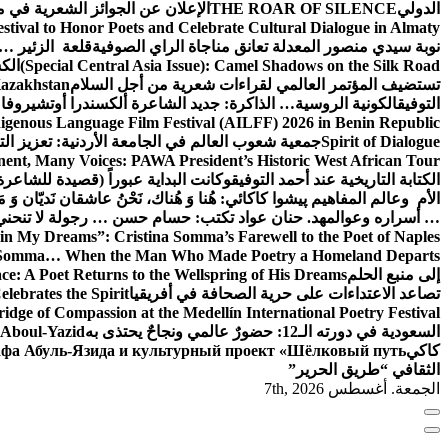
الدولي
THE ROAR OF SILENCE
الإعلان عن الجوائز الشعرية في
estival to Honor Poets and Celebrate Cultural Dialogue in Almaty
نوبة سيدي منصور المعدلة تعانق مناجاة الراي الصوفية
قلعة الزئير … 
(Special Central Asia Issue): Camel Shadows on the Silk Road
الك
تستضيف المؤتمر العالمي لقراءات شعرية من أجل السلام
Kazakhstan
التوفيق
الكونية الروسية… الذاكرة: جديد الشاعرة ألكسندرا أوتشيروفا
digenous Language Film Festival (AILFF) 2026 in Benin Republic.
Spirit of Dialogue
جمعية شعوب العالم في الجامعة الأردنية: تعزيز التع
ent, Many Voices: PAWA President’s Historic West African Tour
الكتابة التاريخية عند أحمد التوفيق
وكانت البداية عبوراً (قصيدة للشاعرة ا
الأم وعالم المفاهيم
پیشوا کاکائي: هُنا وَ هُناك، نَحْنُ عاشقان نَديّان وَ 
… أسراره وعوالمه
د. حنان عواد تكتب: حسام حسن … رجولة لا تنحني
in My Dreams”: Cristina Somma’s Farewell to the Poet of Naples
o Somma… When the Man Who Made Poetry a Homeland Departs
إلى منبع الحلم
e: A Poet Returns to the Wellspring of His Dreams
تصاعد الاعتداءات على حرية الصحافة في أفريقيا
elebrates the Spirit
ridge of Compassion at the Medellín International Poetry Festival
السعودية في دورته الـ12: حضورٌ عالمي ونجاحٌ يحتذى به
f Aboul-Yazid
كاكي
афа Абуль-Язида и культурный проект «Шёлковый путь»
الثقافي “طريق الحرير”
الجمعة. أغسطس 7th, 2026