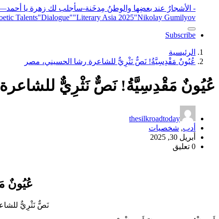
- الأشجارُ عند بعضِها والوطنُ مِدخَنة
-سأجلب لك زهرة يا أحمد
elease
"Nikolay Gumilyov و poet
"Literary Asia 2025
"Dialogue"
etic Talents
Subscribe
الرئيسية
عُيُونٌ مَقْدِسِيَّةُ! نَصٌّ نَثْرِيٌّ للشاعرة رشا الحسيني، مصر
عُيُونٌ مَقْدِسِيَّةُ! نَصٌّ نَثْرِيٌّ ل
thesilkroadtoday
أدب
,
شخصيات
أبريل 30, 2025
0 تعليق
عُيُونٌ مَق
نَصٌّ نَثْرِيٌّ ل