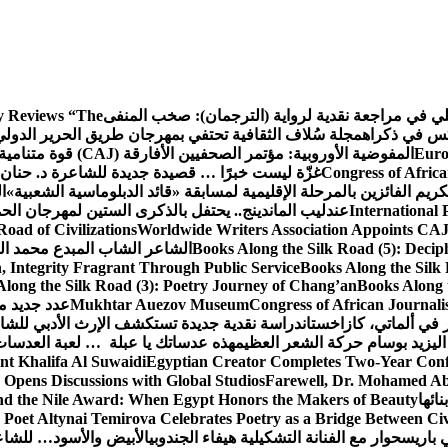
كلي في مراجعة نقدية لرواية (الترجمان): صخب المنفى
 Reviews “The
كس في ذكراه
مجلة سُلاف الثقافية تحتفي بمهرجان طريق الحرير الدول
Euro
المفوضية الأوروبية: مؤتمر الصحفيين الأفارقة (CAJ) قوة متنامية في مستقبل الإعلام الإفريقي
Congress of Africa
غزّة ليست خبرًا … قصيدة جديدة للشاعرة د. حنان 
كريم الفائزين بالمرحلة الإقليمية لمسابقة «قائد الدبلوماسية الشعبية»
ا
International 
عندليب الماندينج.. يحتفل بالذكرى الستين لمهرجان الحم
oad of Civilizations
Worldwide Writers Association Appoints CAJ 
Books Along the Silk Road (5): Decip
الشاعر الشاب المبدع محمد الشا
, Integrity Fragrant Through Public Service
Books Along the Silk 
long the Silk Road (3): Poetry Journey of Chang’an
Books Along 
Congress of African Journali
Mukhtar Auezov Museum
عدد جديد م
في ألماتي، كازاخستان
دراسة نقدية جديدة تستكشف الإرث الأدبي للشا
اليزيد بوسام حركة الشعر العظيم
هذه عدساتك يا عبلة … لعبة العدسات
nt Khalifa Al Suwaidi
Egyptian Creator Completes Two-Year Conf
 Opens Discussions with Global Studios
Farewell, Dr. Mohamed Ab
ائها
d the Nile Award: When Egypt Honors the Makers of Beauty
Poet Altynai Temirova Celebrates Poetry as a Bridge Between Civil
 باريس
حوار مع الفنانة التشكيلية هيفاء الجندوبي
الأبيض والأسود… للشاع