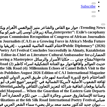
Subscribe
Trending News:
حوار مع القاص والشاعر منير البولاهمي
الأهرام وي
Interpreter”: Exile’s cacophany
رسالة زيرفان أوسى إلى شيركو بي
pean Commission Recognition of Congress of African Journalists
n Journalists (CAJ) as a Growing Force in Africa’s Media Future
Public Diplomacy” (2026)
اختتام القمة العالمية للشعوب – إفريقيا وت
Poetry Art Festival Concludes Successfully in Almaty, Kazakhstan
الحضارات
Editor-in-Chief as Literature Cultural Ambassador for
Nigeria
مفتاح جدتي … حكايا الأسرار والرسائل
hering a Masterpiece
حديث العوالم وآفاقها
حوار مع الفنانة التشكيلية اسراء كاظم
Road (2)
the Silk Road (4): Millennium Echoes of Camel Bells
A Visit to the
sts Publishes August 2026 Edition of CAJ International Magazine
الغد
اختتام ناجح للدورة السادسة لمهرجان طريق الحرير الدولي للشعر 
ثقافة الشعوب الأصلية لأمريكا الشمالية في “إثنومير”
تتويج أشرف أبو 
بألمانيا يوقعان اتفاقية شراكة لتعزيز التعاون الثقافي والعلمي
idential
del Maqsoud… When the Guardian of the Eastern Gate Departs
وصناعة الإنسان
فاروق حسني وجائزة النيل… حين تكرّم الحضارة أحد أبن
ضبابي
izations at the 6th Silk Road International Poetry Festival
… ديوان جديد للدكتور محمد سعد برغل يضيء سماء الشعر العربي في