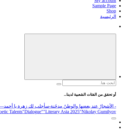
My account
Sample Page
Shop
الرئيسية
البحث
عن:
أو تحقق من الفئات الشعبية لدينا...
- الأشجارُ عند بعضِها والوطنُ مِدخَنة
-سأجلب لك زهرة يا أحمد
elease
"Nikolay Gumilyov و poet
"Literary Asia 2025
"Dialogue"
etic Talents