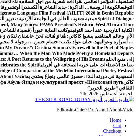
تستضيف المؤتمر العالمي لقراءات شعرية من أجل السلام
Kazakhstan
التوفيق
الكونية الروسية… الذاكرة: جديد الشاعرة ألكسندرا أوتشيروفا
digenous Language Film Festival (AILFF) 2026 in Benin Republic.
Spirit of Dialogue
جمعية شعوب العالم في الجامعة الأردنية: تعزيز التع
ent, Many Voices: PAWA President’s Historic West African Tour
الكتابة التاريخية عند أحمد التوفيق
وكانت البداية عبوراً (قصيدة للشاعرة ا
الأم وعالم المفاهيم
پیشوا کاکائي: هُنا وَ هُناك، نَحْنُ عاشقان نَديّان وَ 
… أسراره وعوالمه
د. حنان عواد تكتب: حسام حسن … رجولة لا تنحني
in My Dreams”: Cristina Somma’s Farewell to the Poet of Naples
o Somma… When the Man Who Made Poetry a Homeland Departs
إلى منبع الحلم
e: A Poet Returns to the Wellspring of His Dreams
تصاعد الاعتداءات على حرية الصحافة في أفريقيا
elebrates the Spirit
ridge of Compassion at the Medellín International Poetry Festival
السعودية في دورته الـ12: حضورٌ عالمي ونجاحٌ يحتذى به
f Aboul-Yazid
كاكي
афа Абуль-Язида и культурный проект «Шёлковый путь»
الثقافي “طريق الحرير”
الجمعة. أغسطس 7th, 2026
Editor-in-Chief: Dr. Ashraf Aboul-Yazid
Home
Cart
Checkout