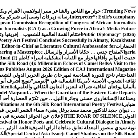
التجاوز
إلى
Trending News:
حوار مع القاص والشاعر منير البولاهمي
الأهرام وي
المحتوى
Interpreter”: Exile’s cacophany
رسالة زيرفان أوسى إلى شيركو بي
pean Commission Recognition of Congress of African Journalists
n Journalists (CAJ) as a Growing Force in Africa’s Media Future
Public Diplomacy” (2026)
اختتام القمة العالمية للشعوب – إفريقيا وت
Poetry Art Festival Concludes Successfully in Almaty, Kazakhstan
الحضارات
Editor-in-Chief as Literature Cultural Ambassador for
Nigeria
مفتاح جدتي … حكايا الأسرار والرسائل
hering a Masterpiece
حديث العوالم وآفاقها
حوار مع الفنانة التشكيلية اسراء كاظم
Road (2)
the Silk Road (4): Millennium Echoes of Camel Bells
A Visit to the
sts Publishes August 2026 Edition of CAJ International Magazine
الغد
اختتام ناجح للدورة السادسة لمهرجان طريق الحرير الدولي للشعر 
ثقافة الشعوب الأصلية لأمريكا الشمالية في “إثنومير”
تتويج أشرف أبو 
بألمانيا يوقعان اتفاقية شراكة لتعزيز التعاون الثقافي والعلمي
idential
del Maqsoud… When the Guardian of the Eastern Gate Departs
وصناعة الإنسان
فاروق حسني وجائزة النيل… حين تكرّم الحضارة أحد أبن
ضبابي
izations at the 6th Silk Road International Poetry Festival
… ديوان جديد للدكتور محمد سعد برغل يضيء سماء الشعر العربي في
الدولي
THE ROAR OF SILENCE
الإعلان عن الجوائز الشعرية في
estival to Honor Poets and Celebrate Cultural Dialogue in Almaty
نوبة سيدي منصور المعدلة تعانق مناجاة الراي الصوفية
قلعة الزئير … 
(Special Central Asia Issue): Camel Shadows on the Silk Road
الك