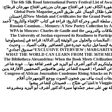
The 6th Silk Road International Poetry Festival List of Aw
ورة الكاف تغرد في افتتاح مهرجان بنزرت
في افتتاح مهرجان قرطاج:
سطى) ظلال الجِمال على طريق الحرير
Global Poets Magazine
New Medals and Certificates for the Grand Poet
كازاخستان
ن سلطة النص وحركة التاريخ: قراءة في كتاب “الإفتاء والتاريخ” لأحمد
Russian Cosmism… Memory: A New Poetry Collection by A
لعلاقات والدروس
WPA in Moscow: Charles de Gaulle and the
The University of Jordan expressed its Readiness to Particip
: الملابسات والحلول
من الوثيقة إلى الدلالة: قراءة في إبستمولوجيا
ية لإسماعيل دياديه حيدرة
عش العصافير وقلب الصياد … وحديث
EXCLUSIVE INTERVIEW | MARGARITA
“صندوق أجدادي”
WHAT THE WORLD CAN LEARN FROM THE 36TH ME
The Bibliotheca Alexandrina: When the Book Meets Civilizatio
ولي
تكريم الدكتور أشرف أبو اليزيد في قصر ثقافة بنها… عودة شاعر
عن الشعراء | قصيدة للشاعر نيلس هاف
مؤتمر الصحفيين الأفارقة يدين
Congress of African Journalists Condemns Rising Attacks on P
ات إديث بياف بين شجون الصوت ووجع اللون
مهرجان أفلام
Un Viaggio 
سَيَٲتي صَبّاح … قصيدتان للشاعر بيشوا
ة نهرٍ على سفر جسّدتها سيرة الدكتور أشرف أبو اليزيد ومشروعه