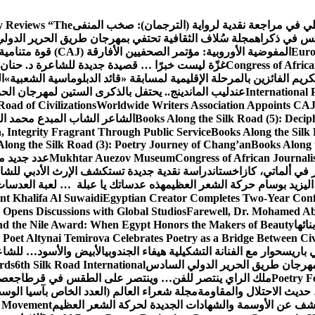
كلي في مراجعة نقدية لرواية (الترجمان): صخب المنفى
 Reviews “The
كس في ذكراه
مجلة سُلاف الثقافية تحتفي بمهرجان طريق الحرير الدول
Euro
المفوضية الأوروبية: مؤتمر الصحفيين الأفارقة (CAJ) قوة متنامية في مستقبل الإعلام الإفريقي
Congress of Africa
غزّة ليست خبرًا … قصيدة جديدة للشاعرة د. حنان 
كريم الفائزين بالمرحلة الإقليمية لمسابقة «قائد الدبلوماسية الشعبية»
ا
International 
عندليب الماندينج.. يحتفل بالذكرى الستين لمهرجان الحم
oad of Civilizations
Worldwide Writers Association Appoints CAJ 
Books Along the Silk Road (5): Decip
الشاعر الشاب المبدع محمد الشا
, Integrity Fragrant Through Public Service
Books Along the Silk 
long the Silk Road (3): Poetry Journey of Chang’an
Books Along 
Congress of African Journali
Mukhtar Auezov Museum
عدد جديد م
في ألماتي، كازاخستان
دراسة نقدية جديدة تستكشف الإرث الأدبي للشا
اليزيد بوسام حركة الشعر العظيم
هذه عدساتك يا عبلة … لعبة العدسات
nt Khalifa Al Suwaidi
Egyptian Creator Completes Two-Year Conf
 Opens Discussions with Global Studios
Farewell, Dr. Mohamed Ab
ائها
d the Nile Award: When Egypt Honors the Makers of Beauty
Poet Altynai Temirova Celebrates Poetry as a Bridge Between Civil
 باريس
حوار مع الفنانة التشكيلية هيفاء الجندوبي
الأبيض والأسود… للشاع
 مهرجان طريق الحرير الدولي السادس
6th Silk Road International
ards
Poetry F
ملك الراي ينتصر للفن… وينتصر على الطقس في قرطاج
عصف
حديث الاحتلال والمقاومة
مجلة شعراء العالم (العدد الخاص بآسيا الو
شف عن الأوسمة والشهادات الجديدة لحركة الشعر العظيم
ic Movement