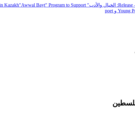
— R
: الخيال والأدب
" inviting poets and writers from around the world to participate in Kazakh
"Awwal Bayt" Program to Support
Young Po
فلسطين