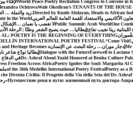
World Peace Poetry Recitation Congress to Convene in 
الإفتاء بي
lexandra Ochirova
Wale Okediran’s TENANTS OF THE HOUSE
Directed by Kunle Afolayan, Heads to African In
زيد والنملة … ا
اون الأكاديمي والاستعداد للقمة العامة للعالم العربي
ate in the World
One Contin
Public Summit: Arab World
لا تغضب يا نعمان …الإشكال 
للبنانية ريتا نجيب نفاع)
إيطاليا… حيث يصبح الشعر وطنًا | الرحلة الأدب
مَغْموران
 AL: POETRY IS THE BEGINNING OF EVERYTHING
!
“Come Visit
DELLÍN INTERNATIONAL POETRY FESTIVAL
Me 
إدجار موران… رحلة البحث عن الإنسان
n and Heritage Becomes a
Farewell to Lucian
Dialogue with the Future
إيطاليا تودّع شاعر ناب
Dr. Ashraf Aboul-Yazid Honored at Benha Culture Palac
في الدفاع 
ress Freedom Across Africa
Poetry Ignites the Soul: Margarita Al C
Poetry as a B
of the 36th Medellín International Poetry Festival
ملصق
che Diventa Civiltà: Il Progetto della Via della Seta del Dr. Ashra
Путешествие реки в пути: жизненный путь доктора Ашр
رحل