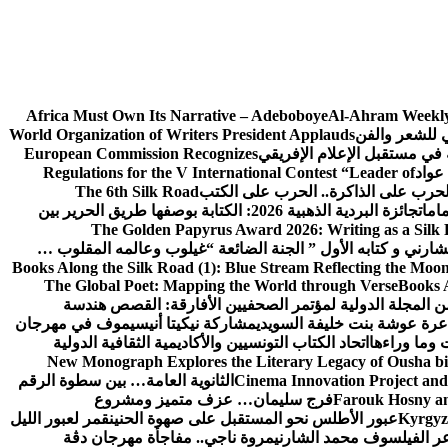
Africa Must Own Its Narrative – Adeboboye
Al-Ahram Weekly
ي للشعر والفن
World Organization of Writers President Applauds
European Commission Recognizes
عواد
Regulations for the V International Contest “Leader of
لحرب على الذاكرة.. الحرب على الكتب
The 6th Silk Road
امات
جائزة البردية الذهبية 2026: الكتابة بوصفها طريق الحرير بين
The Golden Papyrus Award 2026: Writing as a Silk R
رني و كتابه الأول ” الجنة الضائعة “
غيلوب وعالمه المقلوب …
Books Along the Silk Road (1): Blue Stream Reflecting the Moon
The Global Poet: Mapping the World through Verse
Books A
ن المجلة الدولية لمؤتمر الصحفيين الأفارقة: القصص هندسة
عرة عوشة بنت خليفة السويدي
مشاركة نيكيتا أنيسيموف في مهرجان
 وما وراءها
اتحاد الكتاب التونسيين والأكاديمية الثقافية الدولية
New Monograph Explores the Literary Legacy of Ousha bi
Cinema Innovation Project and
الثانوية العامة… بين سطوة الرقم
Farouk Hosny an
فرج سليمان… عزف متميز ومشروع
Kyrgyz 
عبور الأطلس نحو المستقبل على صهوة الحنين
قمر لعبور الليل
ر الفيلسوف محمد الشارني
مروة ناجي.. مفاجأة مهرجان دڨة