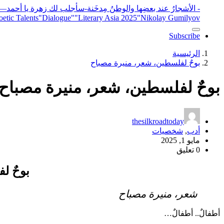
- الأشجارُ عند بعضِها والوطنُ مِدخَنة
-سأجلب لك زهرة يا أحمد
elease
"Nikolay Gumilyov و poet
"Literary Asia 2025
"Dialogue"
etic Talents
Subscribe
الرئيسية
بوحٌ لفلسطين، شعر، منيرة مصباح
بوحٌ لفلسطين، شعر، منيرة مصباح
thesilkroadtoday
أدب
,
شخصيات
مايو 1, 2025
0 تعليق
بوحٌ ل
شعر، منيرة مصباح
أطفالٌ.. أطفالٌ…