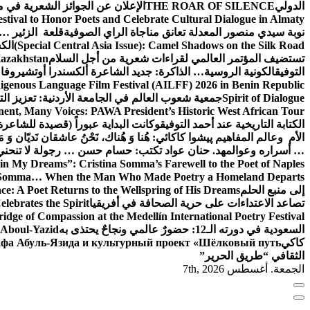
الدولي
THE ROAR OF SILENCE
الإعلان عن الجوائز الشعرية في
estival to Honor Poets and Celebrate Cultural Dialogue in Almaty
نوبة سيدي منصور المعدلة تعانق مناجاة الراي الصوفية
قلعة الزئير … 
(Special Central Asia Issue): Camel Shadows on the Silk Road
الك
تستضيف المؤتمر العالمي لقراءات شعرية من أجل السلام
Kazakhstan
التوفيق
الكونية الروسية… الذاكرة: جديد الشاعرة ألكسندرا أوتشيروفا
digenous Language Film Festival (AILFF) 2026 in Benin Republic.
Spirit of Dialogue
جمعية شعوب العالم في الجامعة الأردنية: تعزيز التع
ent, Many Voices: PAWA President’s Historic West African Tour
الكتابة التاريخية عند أحمد التوفيق
وكانت البداية عبوراً (قصيدة للشاعرة ا
الأم وعالم المفاهيم
پیشوا کاکائي: هُنا وَ هُناك، نَحْنُ عاشقان نَديّان وَ 
… أسراره وعوالمه
د. حنان عواد تكتب: حسام حسن … رجولة لا تنحني
in My Dreams”: Cristina Somma’s Farewell to the Poet of Naples
o Somma… When the Man Who Made Poetry a Homeland Departs
إلى منبع الحلم
e: A Poet Returns to the Wellspring of His Dreams
تصاعد الاعتداءات على حرية الصحافة في أفريقيا
elebrates the Spirit
ridge of Compassion at the Medellín International Poetry Festival
السعودية في دورته الـ12: حضورٌ عالمي ونجاحٌ يحتذى به
f Aboul-Yazid
كاكي
афа Абуль-Язида и культурный проект «Шёлковый путь»
الثقافي “طريق الحرير”
الجمعة. أغسطس 7th, 2026