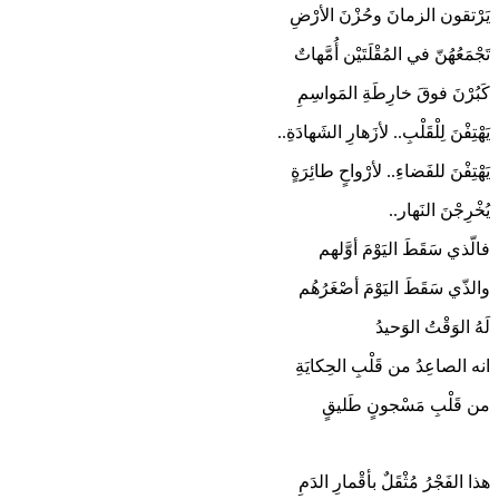
يَرْتقون الزمانَ وحُزْنَ الأرْضِ
تَجْمَعُهُنّ في المُقْلَتَيْن أُمَّهاتٌ
كَبُرْنَ فوقَ خارِطَةِ المَواسِمِ
يَهْتِفْنَ لِلْقَلْبِ.. لأزَهارِ الشَهادَةِ..
يَهْتِفْنَ للفَضاءِ.. لأرْواحٍ طائِرَةٍ
يُخْرِجْنَ النَهار..
فالّذي سَقَطَ اليَوْمَ أوَّلهم
والذّي سَقَطَ اليَوْمَ أصْغَرُهُم
لَهُ الوَقْتُ الوَحيدُ
انه الصاعِدُ من قَلْبِ الحِكايَةِ
من قَلْبِ مَسْجونٍ طَليقٍ
هذا الفَجْرُ مُثْقَلٌ بأقْمارِ الدَمِ