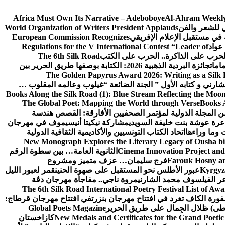
Africa Must Own Its Narrative – Adeboboye
Al-Ahram Weekly
ي للشعر والفن
World Organization of Writers President Applauds
European Commission Recognizes
عواد
Regulations for the V International Contest “Leader of
لحرب على الذاكرة.. الحرب على الكتب
The 6th Silk Road
امات
جائزة البردية الذهبية 2026: الكتابة بوصفها طريق الحرير بين
The Golden Papyrus Award 2026: Writing as a Silk R
رني و كتابه الأول ” الجنة الضائعة “
غيلوب وعالمه المقلوب …
Books Along the Silk Road (1): Blue Stream Reflecting the Moon
The Global Poet: Mapping the World through Verse
Books A
ن المجلة الدولية لمؤتمر الصحفيين الأفارقة: القصص هندسة
عرة عوشة بنت خليفة السويدي
مشاركة نيكيتا أنيسيموف في مهرجان
 وما وراءها
اتحاد الكتاب التونسيين والأكاديمية الثقافية الدولية
New Monograph Explores the Literary Legacy of Ousha bi
Cinema Innovation Project and
الثانوية العامة… بين سطوة الرقم
Farouk Hosny an
فرج سليمان… عزف متميز ومشروع
Kyrgyz 
عبور الأطلس نحو المستقبل على صهوة الحنين
قمر لعبور الليل
ر الفيلسوف محمد الشارني
مروة ناجي.. مفاجأة مهرجان دڨة
The 6th Silk Road International Poetry Festival List of Aw
ورة الكاف تغرد في افتتاح مهرجان بنزرت
في افتتاح مهرجان قرطاج:
سطى) ظلال الجِمال على طريق الحرير
Global Poets Magazine
New Medals and Certificates for the Grand Poet
كازاخستان