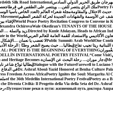
 مهرجان طريق الحرير الدولي السادس
6th Silk Road International
ards
Poetry F
ملك الراي ينتصر للفن… وينتصر على الطقس في قرطاج
عصف
حديث الاحتلال والمقاومة
مجلة شعراء العالم (العدد الخاص بآسيا الو
شف عن الأوسمة والشهادات الجديدة لحركة الشعر العظيم
ic Movement
World Peace Poetry Recitation Congress to Convene in 
الإفتاء بي
lexandra Ochirova
Wale Okediran’s TENANTS OF THE HOUSE
Directed by Kunle Afolayan, Heads to African In
زيد والنملة … ا
اون الأكاديمي والاستعداد للقمة العامة للعالم العربي
ate in the World
One Contin
Public Summit: Arab World
لا تغضب يا نعمان …الإشكال 
للبنانية ريتا نجيب نفاع)
إيطاليا… حيث يصبح الشعر وطنًا | الرحلة الأدب
مَغْموران
 AL: POETRY IS THE BEGINNING OF EVERYTHING
!
“Come Visit
DELLÍN INTERNATIONAL POETRY FESTIVAL
Me 
إدجار موران… رحلة البحث عن الإنسان
n and Heritage Becomes a
Farewell to Lucian
Dialogue with the Future
إيطاليا تودّع شاعر ناب
Dr. Ashraf Aboul-Yazid Honored at Benha Culture Palac
في الدفاع 
ress Freedom Across Africa
Poetry Ignites the Soul: Margarita Al C
Poetry as a B
of the 36th Medellín International Poetry Festival
ملصق
che Diventa Civiltà: Il Progetto della Via della Seta del Dr. Ashra
Путешествие реки в пути: жизненный путь доктора Ашр
رحل