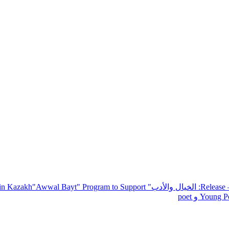
— R
: الخيال والأدب
" inviting poets and writers from around the world to participate in Kazakh
"Awwal Bayt" Program to Support
Young Po