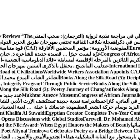
كلي في مراجعة نقدية لرواية (الترجمان): صخب المنفى
 Reviews “The
كس في ذكراه
مجلة سُلاف الثقافية تحتفي بمهرجان طريق الحرير الدول
Euro
المفوضية الأوروبية: مؤتمر الصحفيين الأفارقة (CAJ) قوة متنامية في مستقبل الإعلام الإفريقي
Congress of Africa
غزّة ليست خبرًا … قصيدة جديدة للشاعرة د. حنان 
كريم الفائزين بالمرحلة الإقليمية لمسابقة «قائد الدبلوماسية الشعبية»
ا
International 
عندليب الماندينج.. يحتفل بالذكرى الستين لمهرجان الحم
oad of Civilizations
Worldwide Writers Association Appoints CAJ 
Books Along the Silk Road (5): Decip
الشاعر الشاب المبدع محمد الشا
, Integrity Fragrant Through Public Service
Books Along the Silk 
long the Silk Road (3): Poetry Journey of Chang’an
Books Along 
Congress of African Journali
Mukhtar Auezov Museum
عدد جديد م
في ألماتي، كازاخستان
دراسة نقدية جديدة تستكشف الإرث الأدبي للشا
اليزيد بوسام حركة الشعر العظيم
هذه عدساتك يا عبلة … لعبة العدسات
nt Khalifa Al Suwaidi
Egyptian Creator Completes Two-Year Conf
 Opens Discussions with Global Studios
Farewell, Dr. Mohamed Ab
ائها
d the Nile Award: When Egypt Honors the Makers of Beauty
Poet Altynai Temirova Celebrates Poetry as a Bridge Between Civil
 باريس
حوار مع الفنانة التشكيلية هيفاء الجندوبي
الأبيض والأسود… للشاع