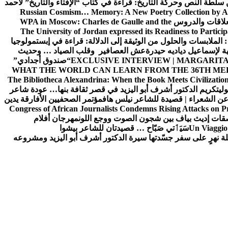
ن سلطة النص وحركة التاريخ: قراءة في كتاب “الإفتاء والتاريخ” لأحمد
Russian Cosmism… Memory: A New Poetry Collection by A
لعلاقات والدروس
WPA in Moscow: Charles de Gaulle and the
The University of Jordan expressed its Readiness to Particip
: الملابسات والحلول
من الوثيقة إلى الدلالة: قراءة في إبستمولوجيا
ية لإسماعيل دياديه حيدرة
عش العصافير وقلب الصياد … وحديث
EXCLUSIVE INTERVIEW | MARGARITA
“صندوق أجدادي”
WHAT THE WORLD CAN LEARN FROM THE 36TH ME
The Bibliotheca Alexandrina: When the Book Meets Civilizatio
ولي
تكريم الدكتور أشرف أبو اليزيد في قصر ثقافة بنها… عودة شاعر
عن الشعراء | قصيدة للشاعر نيلس هاف
مؤتمر الصحفيين الأفارقة يدين
Congress of African Journalists Condemns Rising Attacks on P
ات إديث بياف بين شجون الصوت ووجع اللون
مهرجان أفلام
Un Viaggio 
سَيَٲتي صَبّاح … قصيدتان للشاعر بيشوا
ة نهرٍ على سفر جسّدتها سيرة الدكتور أشرف أبو اليزيد ومشروعه