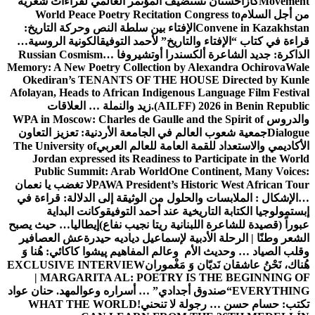
Movement
كازاخستان تستضيف المؤتمر العالمي لقراءات شعرية
من أجل السلام
World Peace Poetry Recitation Congress to
Convene in Kazakhstan
الإفتاء بين سلطة النص وحركة التاريخ:
قراءة في كتاب “الإفتاء والتاريخ” لأحمد التوفيق
الكونية الروسية…
الذاكرة: جديد الشاعرة ألكسندرا أوتشيروفا
Russian Cosmism…
Memory: A New Poetry Collection by Alexandra Ochirova
Wale
Okediran’s TENANTS OF THE HOUSE Directed by Kunle
Afolayan, Heads to African Indigenous Language Film Festival
(AILFF) 2026 in Benin Republic.
زيد والنملة … العلاقات
والدروس
WPA in Moscow: Charles de Gaulle and the Spirit of
Dialogue
جمعية شعوب العالم في الجامعة الأردنية: تعزيز التعاون
الأكاديمي والاستعداد للقمة العامة للعالم العربي
The University of
Jordan expressed its Readiness to Participate in the World
Public Summit: Arab World
One Continent, Many Voices:
PAWA President’s Historic West African Tour
لا تغضب يا نعمان
…الإشكال : الملابسات والحلول
من الوثيقة إلى الدلالة: قراءة في
إبستمولوجيا الكتابة التاريخية عند أحمد التوفيق
وكانت البداية
عبوراً (قصيدة للشاعرة اللبنانية ريتا نجيب نفاع)
إيطاليا… حيث يصبح
الشعر وطنًا | الرحلة الأدبية لإسماعيل دياديه حيدرة
عش العصافير
وقلب الصياد … وحديث الأم وعالم المفاهيم
پیشوا کاکائي: هُنا وَ
هُناك، نَحْنُ عاشقان نَديّان وَ مَغْموران
EXCLUSIVE INTERVIEW
| MARGARITA AL: POETRY IS THE BEGINNING OF
EVERYTHING
“صندوق أجدادي” … أسراره وعوالمه
د. حنان عواد
تكتب: حسام حسن … رجولة لا تنحني!
WHAT THE WORLD