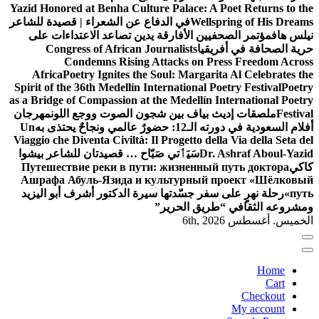
Yazid Honored at Benha Culture Palace: A Poet Returns to the
Wellspring of His Dreams
في الدفاع عن الشعراء | قصيدة للشاعر
نيلس هاف
مؤتمر الصحفيين الأفارقة يدين تصاعد الاعتداءات على
حرية الصحافة في أفريقيا
Congress of African Journalists
Condemns Rising Attacks on Press Freedom Across
Africa
Poetry Ignites the Soul: Margarita Al Celebrates the
Spirit of the 36th Medellín International Poetry Festival
Poetry
as a Bridge of Compassion at the Medellín International Poetry
Festival
ملصقات إديث بياف بين شجون الصوت ووجع اللون
مهرجان
أفلام السعودية في دورته الـ12: حضورٌ عالمي ونجاحٌ يحتذى به
Un
Viaggio che Diventa Civiltà: Il Progetto della Via della Seta del
Dr. Ashraf Aboul-Yazid
سَيَٲتي صَبّاح … قصيدتان للشاعر بيشوا
كاكي
Путешествие реки в пути: жизненный путь доктора
Ашрафа Абуль-Язида и культурный проект «Шёлковый
путь»
رحلة نهرٍ على سفر جسّدتها سيرة الدكتور أشرف أبو اليزيد
ومشروعه الثقافي “طريق الحرير”
الخميس. أغسطس 6th, 2026
Home
Cart
Checkout
My account