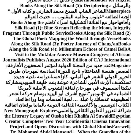
والرسائل
Books Along the Silk Road (5): Deciphering a
Masterpiece
الشاعر الشاب المبدع محمد الشارني و كتابه الأول ”
الجنة الضائعة “
غيلوب وعالمه المقلوب … حديث العوالم
وآفاقها
حوار مع الفنانة التشكيلية اسراء كاظم
Books Along the
Silk Road (1): Blue Stream Reflecting the Moon, Integrity
Fragrant Through Public Service
Books Along the Silk Road (2)
The Global Poet: Mapping the World through Verse
Books
Along the Silk Road (3): Poetry Journey of Chang’an
Books
Along the Silk Road (4): Millennium Echoes of Camel Bells
A
Visit to the Mukhtar Auezov Museum
Congress of African
Journalists Publishes August 2026 Edition of CAJ International
Magazine
عدد جديد من المجلة الدولية لمؤتمر الصحفيين الأفارقة:
القصص هندسة الغد
اختتام ناجح للدورة السادسة لمهرجان طريق
الحرير الدولي للشعر في ألماتي، كازاخستان
دراسة نقدية جديدة
تستكشف الإرث الأدبي للشاعرة عوشة بنت خليفة السويدي
مشاركة
نيكيتا أنيسيموف في مهرجان ثقافة الشعوب الأصلية لأمريكا
الشمالية في “إثنومير”
تتويج أشرف أبو اليزيد بوسام حركة الشعر
العظيم
هذه عدساتك يا عبلة … لعبة العدسات وما وراءها
اتحاد
الكتاب التونسيين والأكاديمية الثقافية الدولية بألمانيا يوقعان اتفاقية
شراكة لتعزيز التعاون الثقافي والعلمي
New Monograph Explores
the Literary Legacy of Ousha bint Khalifa Al Suwaidi
Egyptian
Creator Completes Two-Year Confidential Cinema Innovation
Project and Opens Discussions with Global Studios
Farewell,
Dr. Mohamed Abdel Maqsoud… When the Guardian of the