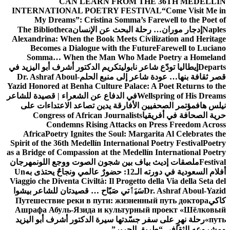
CAN LEARN FROM THE 36TH MEDELLÍN
INTERNATIONAL POETRY FESTIVAL
“Come Visit Me in
My Dreams”: Cristina Somma’s Farewell to the Poet of
Naples
إدجار موران… رحلة البحث عن الإنسان
The Bibliotheca
Alexandrina: When the Book Meets Civilization and Heritage
Becomes a Dialogue with the Future
Farewell to Luciano
Somma… When the Man Who Made Poetry a Homeland
Departs
إيطاليا تودّع شاعر نابولي
تكريم الدكتور أشرف أبو اليزيد في
قصر ثقافة بنها… عودة شاعر إلى منبع الحلم
Dr. Ashraf Aboul-
Yazid Honored at Benha Culture Palace: A Poet Returns to the
Wellspring of His Dreams
في الدفاع عن الشعراء | قصيدة للشاعر
نيلس هاف
مؤتمر الصحفيين الأفارقة يدين تصاعد الاعتداءات على
حرية الصحافة في أفريقيا
Congress of African Journalists
Condemns Rising Attacks on Press Freedom Across
Africa
Poetry Ignites the Soul: Margarita Al Celebrates the
Spirit of the 36th Medellín International Poetry Festival
Poetry
as a Bridge of Compassion at the Medellín International Poetry
Festival
ملصقات إديث بياف بين شجون الصوت ووجع اللون
مهرجان
أفلام السعودية في دورته الـ12: حضورٌ عالمي ونجاحٌ يحتذى به
Un
Viaggio che Diventa Civiltà: Il Progetto della Via della Seta del
Dr. Ashraf Aboul-Yazid
سَيَٲتي صَبّاح … قصيدتان للشاعر بيشوا
كاكي
Путешествие реки в пути: жизненный путь доктора
Ашрафа Абуль-Язида и культурный проект «Шёлковый
путь»
رحلة نهرٍ على سفر جسّدتها سيرة الدكتور أشرف أبو اليزيد
ومشروعه الثقافي “طريق الحرير”