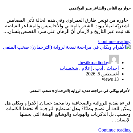
حوار مع القاص والشاعر منير البولاهمي
حاوره من تونس طارق العمراوي وفي هذه الحالة تأتي المضامين
الشعريّة لتملأ بيوت الشعر بالمعاني والأحاسيس والمشاعر الفياضة
لقد ثبت عبر التاريخ والأزمان أنّ الرهان على سرد القصص بلسان…
Continue reading
thesilkroadtoday
أحداث
,
أدب
,
إعلام
,
شخصيات
أغسطس 5, 2026
13 views
الأهرام ويكلي في مراجعة نقدية لرواية (الترجمان): صخب المنفى
قراءة نقدية للروائية والصحافية رنا محمد حسان. الأهرام ويكلي هل
يمكن للغة أن تصبح وطنًا؟ وهل تستطيع الترجمة ألا تحفظ الكلمات
وحسب، بل الذكريات والهويات والوشائج الهشة التي يحملها
الإنسان…
Continue reading