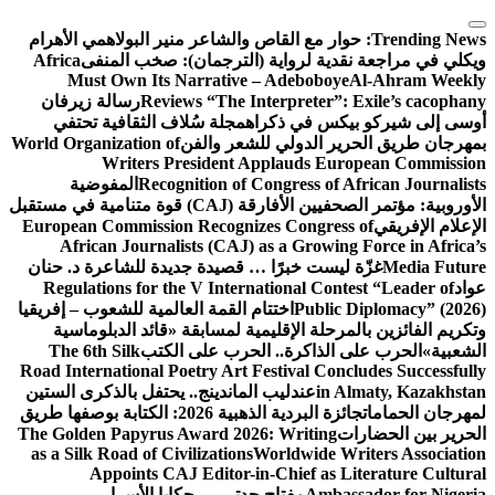
التجاوز
إلى
Trending News:
حوار مع القاص والشاعر منير البولاهمي
الأهرام
المحتوى
ويكلي في مراجعة نقدية لرواية (الترجمان): صخب المنفى
Africa
Must Own Its Narrative – Adeboboye
Al-Ahram Weekly
Reviews “The Interpreter”: Exile’s cacophany
رسالة زيرفان
أوسى إلى شيركو بيكس في ذكراه
مجلة سُلاف الثقافية تحتفي
بمهرجان طريق الحرير الدولي للشعر والفن
World Organization of
Writers President Applauds European Commission
Recognition of Congress of African Journalists
المفوضية
الأوروبية: مؤتمر الصحفيين الأفارقة (CAJ) قوة متنامية في مستقبل
الإعلام الإفريقي
European Commission Recognizes Congress of
African Journalists (CAJ) as a Growing Force in Africa’s
Media Future
غزّة ليست خبرًا … قصيدة جديدة للشاعرة د. حنان
عواد
Regulations for the V International Contest “Leader of
Public Diplomacy” (2026)
اختتام القمة العالمية للشعوب – إفريقيا
وتكريم الفائزين بالمرحلة الإقليمية لمسابقة «قائد الدبلوماسية
الشعبية»
الحرب على الذاكرة.. الحرب على الكتب
The 6th Silk
Road International Poetry Art Festival Concludes Successfully
in Almaty, Kazakhstan
عندليب الماندينج.. يحتفل بالذكرى الستين
لمهرجان الحمامات
جائزة البردية الذهبية 2026: الكتابة بوصفها طريق
الحرير بين الحضارات
The Golden Papyrus Award 2026: Writing
as a Silk Road of Civilizations
Worldwide Writers Association
Appoints CAJ Editor-in-Chief as Literature Cultural
Ambassador for Nigeria
مفتاح جدتي … حكايا الأسرار