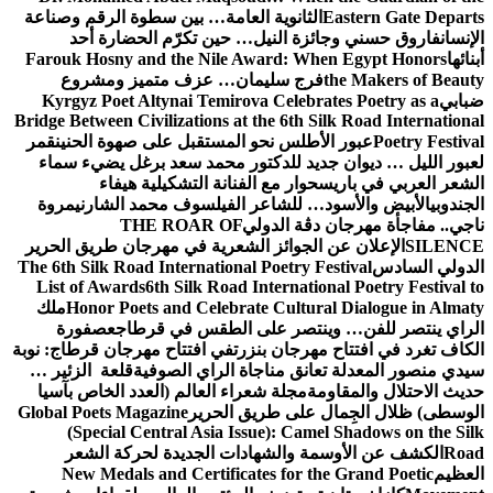
Eastern Gate Departs
الثانوية العامة… بين سطوة الرقم وصناعة
الإنسان
فاروق حسني وجائزة النيل… حين تكرّم الحضارة أحد
أبنائها
Farouk Hosny and the Nile Award: When Egypt Honors
the Makers of Beauty
فرج سليمان… عزف متميز ومشروع
ضبابي
Kyrgyz Poet Altynai Temirova Celebrates Poetry as a
Bridge Between Civilizations at the 6th Silk Road International
Poetry Festival
عبور الأطلس نحو المستقبل على صهوة الحنين
قمر
لعبور الليل … ديوان جديد للدكتور محمد سعد برغل يضيء سماء
الشعر العربي في باريس
حوار مع الفنانة التشكيلية هيفاء
الجندوبي
الأبيض والأسود… للشاعر الفيلسوف محمد الشارني
مروة
ناجي.. مفاجأة مهرجان دڨة الدولي
THE ROAR OF
SILENCE
الإعلان عن الجوائز الشعرية في مهرجان طريق الحرير
الدولي السادس
The 6th Silk Road International Poetry Festival
List of Awards
6th Silk Road International Poetry Festival to
Honor Poets and Celebrate Cultural Dialogue in Almaty
ملك
الراي ينتصر للفن… وينتصر على الطقس في قرطاج
عصفورة
الكاف تغرد في افتتاح مهرجان بنزرت
في افتتاح مهرجان قرطاج: نوبة
سيدي منصور المعدلة تعانق مناجاة الراي الصوفية
قلعة الزئير …
حديث الاحتلال والمقاومة
مجلة شعراء العالم (العدد الخاص بآسيا
الوسطى) ظلال الجِمال على طريق الحرير
Global Poets Magazine
(Special Central Asia Issue): Camel Shadows on the Silk
Road
الكشف عن الأوسمة والشهادات الجديدة لحركة الشعر
العظيم
New Medals and Certificates for the Grand Poetic