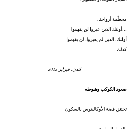
محطّمة أرواحنا،
…أولئك الذين عبروا لن يفهموا
أولئك، الذين لم يعبروا، لن يفهموا
كذلك
لندن، فبراير 2022
صعود الكوكب وهبوطه
تختنق فضة الأوكالبتوس بالسكون
بالدمار البطيء