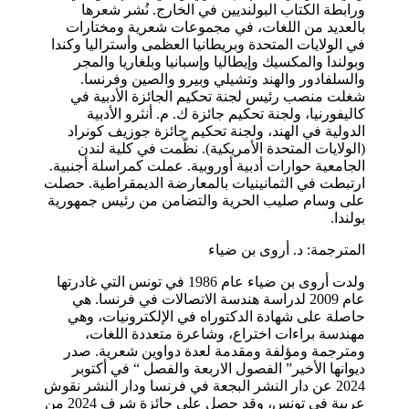
ورابطة الكتاب البولنديين في الخارج. نُشر شعرها
بالعديد من اللغات، في مجموعات شعرية ومختارات
في الولايات المتحدة وبريطانيا العظمى وأستراليا وكندا
وبولندا والمكسيك وإيطاليا وإسبانيا وبلغاريا والمجر
والسلفادور والهند وتشيلي وبيرو والصين وفرنسا.
شغلت منصب رئيس لجنة تحكيم الجائزة الأدبية في
كاليفورنيا، ولجنة تحكيم جائزة ك. م. أنثرو الأدبية
الدولية في الهند، ولجنة تحكيم جائزة جوزيف كونراد
(الولايات المتحدة الأمريكية). نظّمت في كلية لندن
الجامعية حوارات أدبية أوروبية. عملت كمراسلة أجنبية.
ارتبطت في الثمانينيات بالمعارضة الديمقراطية. حصلت
على وسام صليب الحرية والتضامن من رئيس جمهورية
بولندا.
المترجمة: د. أروى بن ضياء
ولدت أروى بن ضياء عام 1986 في تونس التي غادرتها
عام 2009 لدراسة هندسة الاتصالات في فرنسا. هي
حاصلة على شهادة الدكتوراه في الإلكترونيات، وهي
مهندسة براءات اختراع، وشاعرة متعددة اللغات،
ومترجمة ومؤلفة ومقدمة لعدة دواوين شعرية. صدر
ديوانها الأخير” الفصول الاربعة والفصل “ في أكتوبر
2024 عن دار النشر البجعة في فرنسا ودار النشر نقوش
عربية في تونس، وقد حصل على جائزة شرف 2024 من