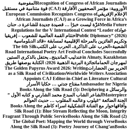
Recognition of Congress of African Journalists
المفوضية
الأوروبية: مؤتمر الصحفيين الأفارقة (CAJ) قوة متنامية في مستقبل
الإعلام الإفريقي
European Commission Recognizes Congress of
African Journalists (CAJ) as a Growing Force in Africa’s
Media Future
غزّة ليست خبرًا … قصيدة جديدة للشاعرة د. حنان
عواد
Regulations for the V International Contest “Leader of
Public Diplomacy” (2026)
اختتام القمة العالمية للشعوب – إفريقيا
وتكريم الفائزين بالمرحلة الإقليمية لمسابقة «قائد الدبلوماسية
الشعبية»
الحرب على الذاكرة.. الحرب على الكتب
The 6th Silk
Road International Poetry Art Festival Concludes Successfully
in Almaty, Kazakhstan
عندليب الماندينج.. يحتفل بالذكرى الستين
لمهرجان الحمامات
جائزة البردية الذهبية 2026: الكتابة بوصفها طريق
الحرير بين الحضارات
The Golden Papyrus Award 2026: Writing
as a Silk Road of Civilizations
Worldwide Writers Association
Appoints CAJ Editor-in-Chief as Literature Cultural
Ambassador for Nigeria
مفتاح جدتي … حكايا الأسرار
والرسائل
Books Along the Silk Road (5): Deciphering a
Masterpiece
الشاعر الشاب المبدع محمد الشارني و كتابه الأول ”
الجنة الضائعة “
غيلوب وعالمه المقلوب … حديث العوالم
وآفاقها
حوار مع الفنانة التشكيلية اسراء كاظم
Books Along the
Silk Road (1): Blue Stream Reflecting the Moon, Integrity
Fragrant Through Public Service
Books Along the Silk Road (2)
The Global Poet: Mapping the World through Verse
Books
Along the Silk Road (3): Poetry Journey of Chang’an
Books