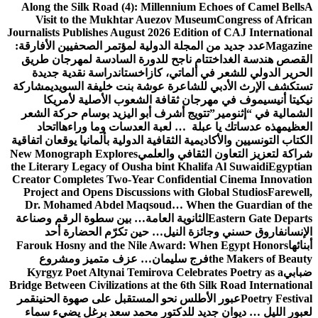
Along the Silk Road (4): Millennium Echoes of Camel Bells
A
Visit to the Mukhtar Auezov Museum
Congress of African
Journalists Publishes August 2026 Edition of CAJ International
Magazine
عدد جديد من المجلة الدولية لمؤتمر الصحفيين الأفارقة:
القصص هندسة الغد
اختتام ناجح للدورة السادسة لمهرجان طريق
الحرير الدولي للشعر في ألماتي، كازاخستان
دراسة نقدية جديدة
تستكشف الإرث الأدبي للشاعرة عوشة بنت خليفة السويدي
مشاركة
نيكيتا أنيسيموف في مهرجان ثقافة الشعوب الأصلية لأمريكا
الشمالية في “إثنومير”
تتويج أشرف أبو اليزيد بوسام حركة الشعر
العظيم
هذه عدساتك يا عبلة … لعبة العدسات وما وراءها
اتحاد
الكتاب التونسيين والأكاديمية الثقافية الدولية بألمانيا يوقعان اتفاقية
شراكة لتعزيز التعاون الثقافي والعلمي
New Monograph Explores
the Literary Legacy of Ousha bint Khalifa Al Suwaidi
Egyptian
Creator Completes Two-Year Confidential Cinema Innovation
Project and Opens Discussions with Global Studios
Farewell,
Dr. Mohamed Abdel Maqsoud… When the Guardian of the
Eastern Gate Departs
الثانوية العامة… بين سطوة الرقم وصناعة
الإنسان
فاروق حسني وجائزة النيل… حين تكرّم الحضارة أحد
أبنائها
Farouk Hosny and the Nile Award: When Egypt Honors
the Makers of Beauty
فرج سليمان… عزف متميز ومشروع
ضبابي
Kyrgyz Poet Altynai Temirova Celebrates Poetry as a
Bridge Between Civilizations at the 6th Silk Road International
Poetry Festival
عبور الأطلس نحو المستقبل على صهوة الحنين
قمر
لعبور الليل … ديوان جديد للدكتور محمد سعد برغل يضيء سماء