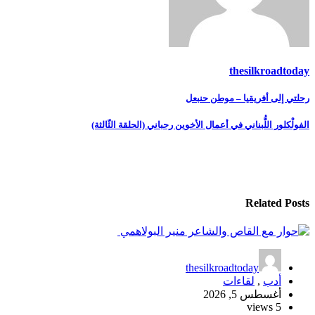
thesilkroadtoday
تصفّح
رحلتي إلى أفريقيا – موطن حنبعل
المقالات
الفولْكلور اللُّبناني في أعمال الأخوين رحباني (الحلقة الثّالثة)
Related Posts
thesilkroadtoday
أدب
,
لقاءات
أغسطس 5, 2026
5 views