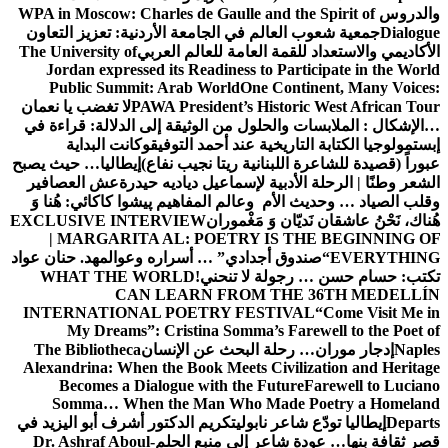
والدروس
WPA in Moscow: Charles de Gaulle and the Spirit of
Dialogue
جمعية شعوب العالم في الجامعة الأردنية: تعزيز التعاون
الأكاديمي والاستعداد للقمة العامة للعالم العربي
The University of
Jordan expressed its Readiness to Participate in the World
Public Summit: Arab World
One Continent, Many Voices:
PAWA President’s Historic West African Tour
لا تغضب يا نعمان
…الإشكال : الملابسات والحلول
من الوثيقة إلى الدلالة: قراءة في
إبستمولوجيا الكتابة التاريخية عند أحمد التوفيق
وكانت البداية
عبوراً (قصيدة للشاعرة اللبنانية ريتا نجيب نفاع)
إيطاليا… حيث يصبح
الشعر وطنًا | الرحلة الأدبية لإسماعيل دياديه حيدرة
عش العصافير
وقلب الصياد … وحديث الأم وعالم المفاهيم
پیشوا کاکائي: هُنا وَ
هُناك، نَحْنُ عاشقان نَديّان وَ مَغْموران
EXCLUSIVE INTERVIEW
| MARGARITA AL: POETRY IS THE BEGINNING OF
EVERYTHING
“صندوق أجدادي” … أسراره وعوالمه
د. حنان عواد
تكتب: حسام حسن … رجولة لا تنحني!
WHAT THE WORLD
CAN LEARN FROM THE 36TH MEDELLÍN
INTERNATIONAL POETRY FESTIVAL
“Come Visit Me in
My Dreams”: Cristina Somma’s Farewell to the Poet of
Naples
إدجار موران… رحلة البحث عن الإنسان
The Bibliotheca
Alexandrina: When the Book Meets Civilization and Heritage
Becomes a Dialogue with the Future
Farewell to Luciano
Somma… When the Man Who Made Poetry a Homeland
Departs
إيطاليا تودّع شاعر نابولي
تكريم الدكتور أشرف أبو اليزيد في
قصر ثقافة بنها… عودة شاعر إلى منبع الحلم
Dr. Ashraf Aboul-