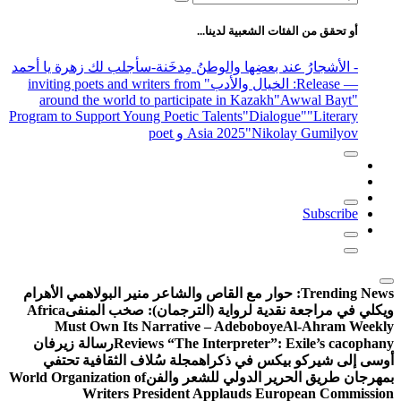
عن:
أو تحقق من الفئات الشعبية لدينا...
- الأشجارُ عند بعضِها والوطنُ مِدخَنة
-سأجلب لك زهرة يا أحمد
— Release
: الخيال والأدب
" inviting poets and writers from
around the world to participate in Kazakh
"Awwal Bayt"
Program to Support Young Poetic Talents
"Dialogue"
"Literary
"Nikolay Gumilyov و poet
Asia 2025
Subscribe
Trending News:
حوار مع القاص والشاعر منير البولاهمي
الأهرام
ويكلي في مراجعة نقدية لرواية (الترجمان): صخب المنفى
Africa
Must Own Its Narrative – Adeboboye
Al-Ahram Weekly
Reviews “The Interpreter”: Exile’s cacophany
رسالة زيرفان
أوسى إلى شيركو بيكس في ذكراه
مجلة سُلاف الثقافية تحتفي
بمهرجان طريق الحرير الدولي للشعر والفن
World Organization of
Writers President Applauds European Commission