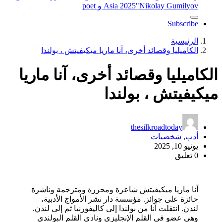
"Nikolay Gumilyov و poet
Asia 2025
Subscribe
الرئيسية
الكاميليا وقصائد أخرى، آنا ماريا ميكيفيتش ، بولندا
الكاميليا وقصائد أخرى، آنا ماريا
ميكيفيتش ، بولندا
thesilkroadtoday
أدب
,
شخصيات
يونيو 10, 2025
0 تعليق
آنا ماريا ميكيفيتش شاعرة ومحررة ومترجمة وناشرة
حائزة على جوائز. مؤسسة دار نشر الأمواج الأدبية،
لندن. انتقلت آنا من بولندا إلى كاليفورنيا ثم إلى لندن.
وهي عضو في القلم الإنجليزي ونادي القلم البولندي