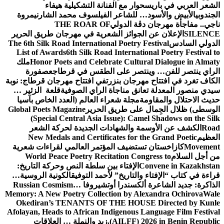
الشعر العربي في باريس
حوار مع الفنانة التشكيلية هيفاء
الجندوبي
الأبيض والأسود… للشاعر الفيلسوف محمد الشارني
مروة
ناجي.. مفاجأة مهرجان دڨة الدولي
THE ROAR OF
SILENCE
الإعلان عن الجوائز الشعرية في مهرجان طريق الحرير
الدولي السادس
The 6th Silk Road International Poetry Festival
List of Awards
6th Silk Road International Poetry Festival to
Honor Poets and Celebrate Cultural Dialogue in Almaty
ملك
الراي ينتصر للفن… وينتصر على الطقس في قرطاج
عصفورة
الكاف تغرد في افتتاح مهرجان بنزرت
في افتتاح مهرجان قرطاج: نوبة
سيدي منصور المعدلة تعانق مناجاة الراي الصوفية
قلعة الزئير …
حديث الاحتلال والمقاومة
مجلة شعراء العالم (العدد الخاص بآسيا
الوسطى) ظلال الجِمال على طريق الحرير
Global Poets Magazine
(Special Central Asia Issue): Camel Shadows on the Silk
Road
الكشف عن الأوسمة والشهادات الجديدة لحركة الشعر
العظيم
New Medals and Certificates for the Grand Poetic
Movement
كازاخستان تستضيف المؤتمر العالمي لقراءات شعرية
من أجل السلام
World Peace Poetry Recitation Congress to
Convene in Kazakhstan
الإفتاء بين سلطة النص وحركة التاريخ:
قراءة في كتاب “الإفتاء والتاريخ” لأحمد التوفيق
الكونية الروسية…
الذاكرة: جديد الشاعرة ألكسندرا أوتشيروفا
Russian Cosmism…
Memory: A New Poetry Collection by Alexandra Ochirova
Wale
Okediran’s TENANTS OF THE HOUSE Directed by Kunle
Afolayan, Heads to African Indigenous Language Film Festival
(AILFF) 2026 in Benin Republic.
زيد والنملة … العلاقات