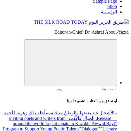
Sample Page
Shop
الرئيسية
Editor-in-Chief: Dr. Ashraf Aboul-Yazid
البحث
عن:
أو تحقق من الفئات الشعبية لدينا...
- الأشجارُ عند بعضِها والوطنُ مِدخَنة
-سأجلب لك زهرة يا أحمد
— Release
: الخيال والأدب
" inviting poets and writers from
around the world to participate in Kazakh
"Awwal Bayt"
Program to Support Young Poetic Talents
"Dialogue"
"Literary