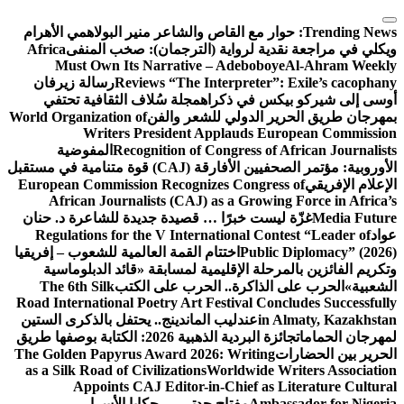
التجاوز
إلى
Trending News:
حوار مع القاص والشاعر منير البولاهمي
الأهرام
المحتوى
ويكلي في مراجعة نقدية لرواية (الترجمان): صخب المنفى
Africa
Must Own Its Narrative – Adeboboye
Al-Ahram Weekly
Reviews “The Interpreter”: Exile’s cacophany
رسالة زيرفان
أوسى إلى شيركو بيكس في ذكراه
مجلة سُلاف الثقافية تحتفي
بمهرجان طريق الحرير الدولي للشعر والفن
World Organization of
Writers President Applauds European Commission
Recognition of Congress of African Journalists
المفوضية
الأوروبية: مؤتمر الصحفيين الأفارقة (CAJ) قوة متنامية في مستقبل
الإعلام الإفريقي
European Commission Recognizes Congress of
African Journalists (CAJ) as a Growing Force in Africa’s
Media Future
غزّة ليست خبرًا … قصيدة جديدة للشاعرة د. حنان
عواد
Regulations for the V International Contest “Leader of
Public Diplomacy” (2026)
اختتام القمة العالمية للشعوب – إفريقيا
وتكريم الفائزين بالمرحلة الإقليمية لمسابقة «قائد الدبلوماسية
الشعبية»
الحرب على الذاكرة.. الحرب على الكتب
The 6th Silk
Road International Poetry Art Festival Concludes Successfully
in Almaty, Kazakhstan
عندليب الماندينج.. يحتفل بالذكرى الستين
لمهرجان الحمامات
جائزة البردية الذهبية 2026: الكتابة بوصفها طريق
الحرير بين الحضارات
The Golden Papyrus Award 2026: Writing
as a Silk Road of Civilizations
Worldwide Writers Association
Appoints CAJ Editor-in-Chief as Literature Cultural
Ambassador for Nigeria
مفتاح جدتي … حكايا الأسرار