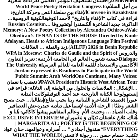
Movement
كازاخستان تستضيف المؤتمر العالمي لقراءات شعرية
من أجل السلام
World Peace Poetry Recitation Congress to
Convene in Kazakhstan
الإفتاء بين سلطة النص وحركة التاريخ:
قراءة في كتاب “الإفتاء والتاريخ” لأحمد التوفيق
الكونية الروسية…
الذاكرة: جديد الشاعرة ألكسندرا أوتشيروفا
Russian Cosmism…
Memory: A New Poetry Collection by Alexandra Ochirova
Wale
Okediran’s TENANTS OF THE HOUSE Directed by Kunle
Afolayan, Heads to African Indigenous Language Film Festival
(AILFF) 2026 in Benin Republic.
زيد والنملة … العلاقات
والدروس
WPA in Moscow: Charles de Gaulle and the Spirit of
Dialogue
جمعية شعوب العالم في الجامعة الأردنية: تعزيز التعاون
الأكاديمي والاستعداد للقمة العامة للعالم العربي
The University of
Jordan expressed its Readiness to Participate in the World
Public Summit: Arab World
One Continent, Many Voices:
PAWA President’s Historic West African Tour
لا تغضب يا نعمان
…الإشكال : الملابسات والحلول
من الوثيقة إلى الدلالة: قراءة في
إبستمولوجيا الكتابة التاريخية عند أحمد التوفيق
وكانت البداية
عبوراً (قصيدة للشاعرة اللبنانية ريتا نجيب نفاع)
إيطاليا… حيث يصبح
الشعر وطنًا | الرحلة الأدبية لإسماعيل دياديه حيدرة
عش العصافير
وقلب الصياد … وحديث الأم وعالم المفاهيم
پیشوا کاکائي: هُنا وَ
هُناك، نَحْنُ عاشقان نَديّان وَ مَغْموران
EXCLUSIVE INTERVIEW
| MARGARITA AL: POETRY IS THE BEGINNING OF
EVERYTHING
“صندوق أجدادي” … أسراره وعوالمه
د. حنان عواد
تكتب: حسام حسن … رجولة لا تنحني!
WHAT THE WORLD