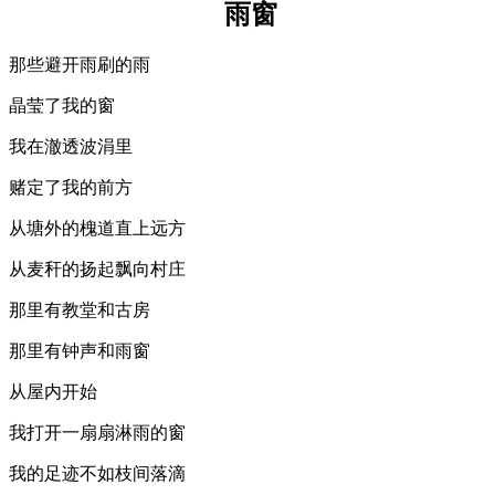
雨窗
那些避开雨刷的雨
晶莹了我的窗
我在澈透波涓里
赌定了我的前方
从塘外的槐道直上远方
从麦秆的扬起飘向村庄
那里有教堂和古房
那里有钟声和雨窗
从屋内开始
我打开一扇扇淋雨的窗
我的足迹不如枝间落滴