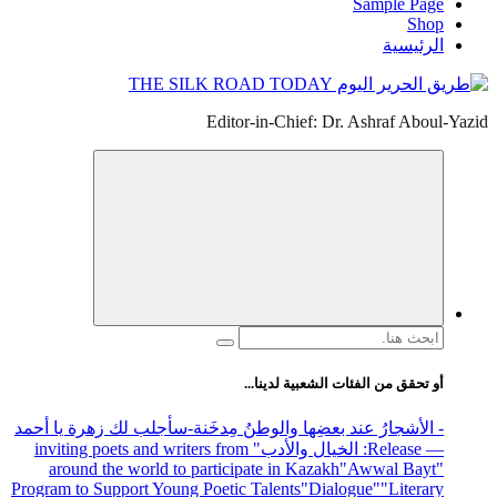
Sample Page
Shop
الرئيسية
Editor-in-Chief: Dr. Ashraf Aboul-Yazid
البحث
عن:
أو تحقق من الفئات الشعبية لدينا...
- الأشجارُ عند بعضِها والوطنُ مِدخَنة
-سأجلب لك زهرة يا أحمد
— Release
: الخيال والأدب
" inviting poets and writers from
around the world to participate in Kazakh
"Awwal Bayt"
Program to Support Young Poetic Talents
"Dialogue"
"Literary