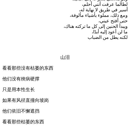
لطالما عرفت أنني أحلم،
أسير في طريق لا نهاية له،
ومع ذلك، مملوء بأشياء مألوفة،
حتى أفتح عيني،
ويبدأ الحنين إلى كل ما تركته هناك،
ما لن أعود إليه أبدًا،
لكنه يطل من الضباب
山泪
看看那些没有枯萎的东西
他们没有殃病硬撑
只是用本性生长
如果有风径直撞向坡岗
他们依旧不懈遮挡
看看那些枯萎的东西