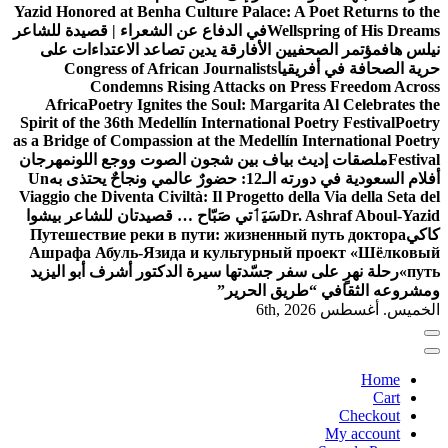
Yazid Honored at Benha Culture Palace: A Poet Returns to the
Wellspring of His Dreams
في الدفاع عن الشعراء | قصيدة للشاعر
نيلس هاف
مؤتمر الصحفيين الأفارقة يدين تصاعد الاعتداءات على
حرية الصحافة في أفريقيا
Congress of African Journalists
Condemns Rising Attacks on Press Freedom Across
Africa
Poetry Ignites the Soul: Margarita Al Celebrates the
Spirit of the 36th Medellín International Poetry Festival
Poetry
as a Bridge of Compassion at the Medellín International Poetry
Festival
ملصقات إديث بياف بين شجون الصوت ووجع اللون
مهرجان
أفلام السعودية في دورته الـ12: حضورٌ عالمي ونجاحٌ يحتذى به
Un
Viaggio che Diventa Civiltà: Il Progetto della Via della Seta del
Dr. Ashraf Aboul-Yazid
سَيَٲتي صَبّاح … قصيدتان للشاعر بيشوا
كاكي
Путешествие реки в пути: жизненный путь доктора
Ашрафа Абуль-Язида и культурный проект «Шёлковый
путь»
رحلة نهرٍ على سفر جسّدتها سيرة الدكتور أشرف أبو اليزيد
ومشروعه الثقافي “طريق الحرير”
الخميس. أغسطس 6th, 2026
Home
Cart
Checkout
My account