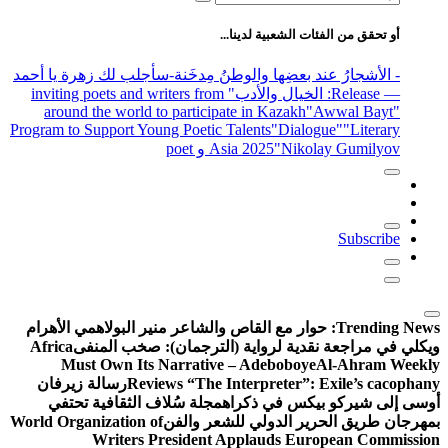
عن:
أو تحقق من الفئات الشعبية لدينا...
- الأشجارُ عند بعضِها والوطنُ مِدخَنة
-سأجلب لك زهرة يا أحمد
— Release
: الخيال والأدب
" inviting poets and writers from
around the world to participate in Kazakh
"Awwal Bayt"
Program to Support Young Poetic Talents
"Dialogue"
"Literary
"Nikolay Gumilyov و poet
Asia 2025
Subscribe
Trending News:
حوار مع القاص والشاعر منير البولاهمي
الأهرام
ويكلي في مراجعة نقدية لرواية (الترجمان): صخب المنفى
Africa
Must Own Its Narrative – Adeboboye
Al-Ahram Weekly
Reviews “The Interpreter”: Exile’s cacophany
رسالة زيرفان
أوسى إلى شيركو بيكس في ذكراه
مجلة سُلاف الثقافية تحتفي
بمهرجان طريق الحرير الدولي للشعر والفن
World Organization of
Writers President Applauds European Commission