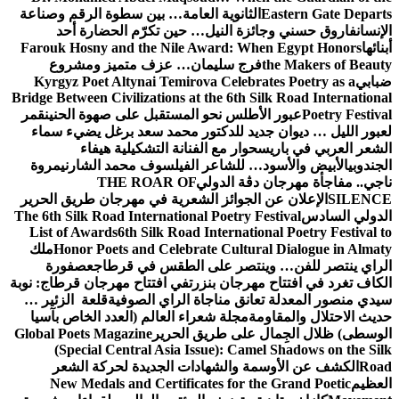
Eastern Gate Departs
الثانوية العامة… بين سطوة الرقم وصناعة
الإنسان
فاروق حسني وجائزة النيل… حين تكرّم الحضارة أحد
أبنائها
Farouk Hosny and the Nile Award: When Egypt Honors
the Makers of Beauty
فرج سليمان… عزف متميز ومشروع
ضبابي
Kyrgyz Poet Altynai Temirova Celebrates Poetry as a
Bridge Between Civilizations at the 6th Silk Road International
Poetry Festival
عبور الأطلس نحو المستقبل على صهوة الحنين
قمر
لعبور الليل … ديوان جديد للدكتور محمد سعد برغل يضيء سماء
الشعر العربي في باريس
حوار مع الفنانة التشكيلية هيفاء
الجندوبي
الأبيض والأسود… للشاعر الفيلسوف محمد الشارني
مروة
ناجي.. مفاجأة مهرجان دڨة الدولي
THE ROAR OF
SILENCE
الإعلان عن الجوائز الشعرية في مهرجان طريق الحرير
الدولي السادس
The 6th Silk Road International Poetry Festival
List of Awards
6th Silk Road International Poetry Festival to
Honor Poets and Celebrate Cultural Dialogue in Almaty
ملك
الراي ينتصر للفن… وينتصر على الطقس في قرطاج
عصفورة
الكاف تغرد في افتتاح مهرجان بنزرت
في افتتاح مهرجان قرطاج: نوبة
سيدي منصور المعدلة تعانق مناجاة الراي الصوفية
قلعة الزئير …
حديث الاحتلال والمقاومة
مجلة شعراء العالم (العدد الخاص بآسيا
الوسطى) ظلال الجِمال على طريق الحرير
Global Poets Magazine
(Special Central Asia Issue): Camel Shadows on the Silk
Road
الكشف عن الأوسمة والشهادات الجديدة لحركة الشعر
العظيم
New Medals and Certificates for the Grand Poetic