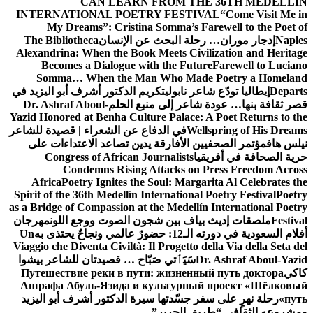
CAN LEARN FROM THE 36TH MEDELLÍN
INTERNATIONAL POETRY FESTIVAL
“Come Visit Me in
My Dreams”: Cristina Somma’s Farewell to the Poet of
Naples
إدجار موران… رحلة البحث عن الإنسان
The Bibliotheca
Alexandrina: When the Book Meets Civilization and Heritage
Becomes a Dialogue with the Future
Farewell to Luciano
Somma… When the Man Who Made Poetry a Homeland
Departs
إيطاليا تودّع شاعر نابولي
تكريم الدكتور أشرف أبو اليزيد في
قصر ثقافة بنها… عودة شاعر إلى منبع الحلم
Dr. Ashraf Aboul-
Yazid Honored at Benha Culture Palace: A Poet Returns to the
Wellspring of His Dreams
في الدفاع عن الشعراء | قصيدة للشاعر
نيلس هاف
مؤتمر الصحفيين الأفارقة يدين تصاعد الاعتداءات على
حرية الصحافة في أفريقيا
Congress of African Journalists
Condemns Rising Attacks on Press Freedom Across
Africa
Poetry Ignites the Soul: Margarita Al Celebrates the
Spirit of the 36th Medellín International Poetry Festival
Poetry
as a Bridge of Compassion at the Medellín International Poetry
Festival
ملصقات إديث بياف بين شجون الصوت ووجع اللون
مهرجان
أفلام السعودية في دورته الـ12: حضورٌ عالمي ونجاحٌ يحتذى به
Un
Viaggio che Diventa Civiltà: Il Progetto della Via della Seta del
Dr. Ashraf Aboul-Yazid
سَيَٲتي صَبّاح … قصيدتان للشاعر بيشوا
كاكي
Путешествие реки в пути: жизненный путь доктора
Ашрафа Абуль-Язида и культурный проект «Шёлковый
путь»
رحلة نهرٍ على سفر جسّدتها سيرة الدكتور أشرف أبو اليزيد
ومشروعه الثقافي “طريق الحرير”