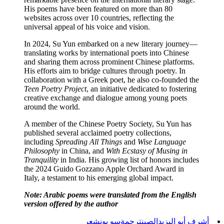
His poems have been featured on more than 80
websites across over 10 countries, reflecting the
universal appeal of his voice and vision.
In 2024, Su Yun embarked on a new literary journey—
translating works by international poets into Chinese
and sharing them across prominent Chinese platforms.
His efforts aim to bridge cultures through poetry. In
collaboration with a Greek poet, he also co-founded the
Teen Poetry Project
, an initiative dedicated to fostering
creative exchange and dialogue among young poets
around the world.
A member of the Chinese Poetry Society, Su Yun has
published several acclaimed poetry collections,
including
Spreading All Things
and
Wise Language
Philosophy
in China, and
With Ecstasy of Musing in
Tranquility
in India. His growing list of honors includes
the 2024 Guido Gozzano Apple Orchard Award in
Italy, a testament to his emerging global impact.
Note: Arabic poems were translated from the English
version offered by the author
أشرف أبو اليزيد
الصين
ترجمة
سو يون
شعر