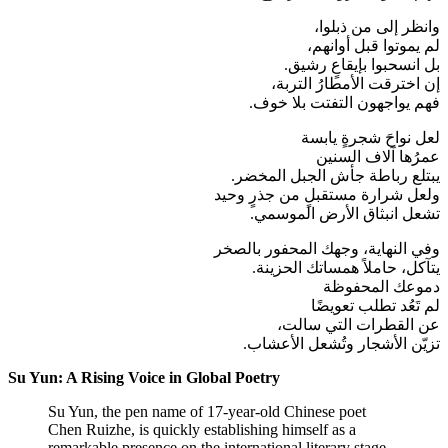
وانظر إلى من ذبلوا،
لم يموتوا قبل أوانهم،
بل انسحبوا بإيقاعٍ رشيق.
إن اخترقت الأمطارُ التربة،
فهم يواجهون التفتت بلا خوف.
لعل نواحَ شجرةٍ يابسة
عمرُها آلاف السنين
يبتلع رباطة جأش الجبل المخضر.
ولعل شرارة مستقبلٍ من جذرٍ وحيد
تشعل انبثاق الأرض الموسمي.
وفي النهاية، وجهك المحفور بالصخر
يتآكل، حاملاً همساتك الحزينة.
دموعك المحفوظة
لم تَعُد تطلب تعويضًا
عن القطرات التي سالت،
تزيّن الأشجار وتُشعل الأعشاب.
Su Yun: A Rising Voice in Global Poetry
Su Yun, the pen name of 17-year-old Chinese poet
Chen Ruizhe, is quickly establishing himself as a
remarkable presence on the international literary stage.