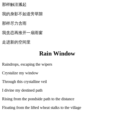
那样触洼溅起
我的身影不如道旁草隙
那样尽力含雨
我贪恋再推开一扇雨窗
走进新的空间里
Rain Window
Raindrops, escaping the wipers
Crystalize my window
Through this crystalline veil
I divine my destined path
Rising from the pondside path to the distance
Floating from the lifted wheat stalks to the village