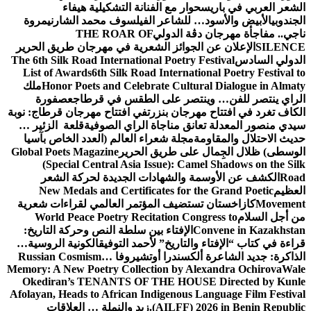
الشعر العربي في باريس
حوار مع الفنانة التشكيلية هيفاء
الجندوبي
الأبيض والأسود… للشاعر الفيلسوف محمد الشارني
مروة
ناجي.. مفاجأة مهرجان دڨة الدولي
THE ROAR OF
SILENCE
الإعلان عن الجوائز الشعرية في مهرجان طريق الحرير
الدولي السادس
The 6th Silk Road International Poetry Festival
List of Awards
6th Silk Road International Poetry Festival to
Honor Poets and Celebrate Cultural Dialogue in Almaty
ملك
الراي ينتصر للفن… وينتصر على الطقس في قرطاج
عصفورة
الكاف تغرد في افتتاح مهرجان بنزرت
في افتتاح مهرجان قرطاج: نوبة
سيدي منصور المعدلة تعانق مناجاة الراي الصوفية
قلعة الزئير …
حديث الاحتلال والمقاومة
مجلة شعراء العالم (العدد الخاص بآسيا
الوسطى) ظلال الجِمال على طريق الحرير
Global Poets Magazine
(Special Central Asia Issue): Camel Shadows on the Silk
Road
الكشف عن الأوسمة والشهادات الجديدة لحركة الشعر
العظيم
New Medals and Certificates for the Grand Poetic
Movement
كازاخستان تستضيف المؤتمر العالمي لقراءات شعرية
من أجل السلام
World Peace Poetry Recitation Congress to
Convene in Kazakhstan
الإفتاء بين سلطة النص وحركة التاريخ:
قراءة في كتاب “الإفتاء والتاريخ” لأحمد التوفيق
الكونية الروسية…
الذاكرة: جديد الشاعرة ألكسندرا أوتشيروفا
Russian Cosmism…
Memory: A New Poetry Collection by Alexandra Ochirova
Wale
Okediran’s TENANTS OF THE HOUSE Directed by Kunle
Afolayan, Heads to African Indigenous Language Film Festival
(AILFF) 2026 in Benin Republic.
زيد والنملة … العلاقات