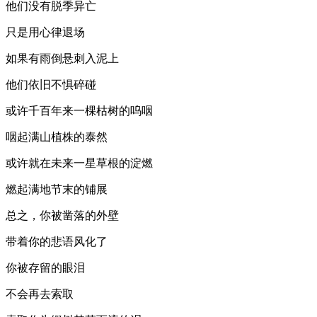
他们没有脱季异亡
只是用心律退场
如果有雨倒悬刺入泥上
他们依旧不惧碎碰
或许千百年来一棵枯树的呜咽
咽起满山植株的泰然
或许就在未来一星草根的淀燃
燃起满地节末的铺展
总之，你被凿落的外壁
带着你的悲语风化了
你被存留的眼泪
不会再去索取