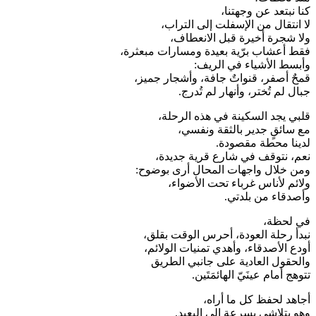
كنا نبتعد عن وجهتنا،
لا انتقال من الإسفلت إلى التراب،
ولا شجرة أخيرة قبل الانعطاف،
فقط أعشاب برّية بعيدة ومسارات مبعثرة،
وأبسط الأشياء في الريف:
قمحٌ أصفر، قنواتٌ جافة، وأشجار جميز،
جبال لم تُختر، وأنهار لم تُدرج.
قلبي يجد السكينة في هذه الرحلة،
مع سائقٍ جدير بالثقة ونفسي،
لدينا محطة مقصودة.
نعم، نتوقف في شارع قرية جديدة،
ومن خلال واجهات المحال أرى بوضوح:
ولائم لأناس غرباء تحت الأضواء،
وأصدقاء من بلدتي.
في لحظة،
نبدأ رحلة العودة، أحرس الوقت بقلق،
أودع الأصدقاء، وأهدي تمنيات الولائم،
والحقول العادية على جانبي الطريق
تتوهج أمام عينَيّ الهائمَتَين.
أجاهد لحفظ كل ما أراه،
وهو يتلاشى بسرعة إلى البعيد.