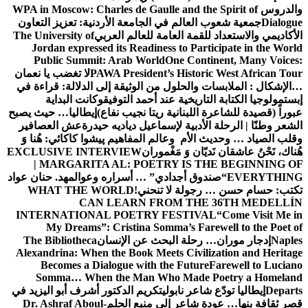
والدروس
WPA in Moscow: Charles de Gaulle and the Spirit of
Dialogue
جمعية شعوب العالم في الجامعة الأردنية: تعزيز التعاون
الأكاديمي والاستعداد للقمة العامة للعالم العربي
The University of
Jordan expressed its Readiness to Participate in the World
Public Summit: Arab World
One Continent, Many Voices:
PAWA President’s Historic West African Tour
لا تغضب يا نعمان
…الإشكال : الملابسات والحلول
من الوثيقة إلى الدلالة: قراءة في
إبستمولوجيا الكتابة التاريخية عند أحمد التوفيق
وكانت البداية
عبوراً (قصيدة للشاعرة اللبنانية ريتا نجيب نفاع)
إيطاليا… حيث يصبح
الشعر وطنًا | الرحلة الأدبية لإسماعيل دياديه حيدرة
عش العصافير
وقلب الصياد … وحديث الأم وعالم المفاهيم
پیشوا کاکائي: هُنا وَ
هُناك، نَحْنُ عاشقان نَديّان وَ مَغْموران
EXCLUSIVE INTERVIEW
| MARGARITA AL: POETRY IS THE BEGINNING OF
EVERYTHING
“صندوق أجدادي” … أسراره وعوالمه
د. حنان عواد
تكتب: حسام حسن … رجولة لا تنحني!
WHAT THE WORLD
CAN LEARN FROM THE 36TH MEDELLÍN
INTERNATIONAL POETRY FESTIVAL
“Come Visit Me in
My Dreams”: Cristina Somma’s Farewell to the Poet of
Naples
إدجار موران… رحلة البحث عن الإنسان
The Bibliotheca
Alexandrina: When the Book Meets Civilization and Heritage
Becomes a Dialogue with the Future
Farewell to Luciano
Somma… When the Man Who Made Poetry a Homeland
Departs
إيطاليا تودّع شاعر نابولي
تكريم الدكتور أشرف أبو اليزيد في
قصر ثقافة بنها… عودة شاعر إلى منبع الحلم
Dr. Ashraf Aboul-