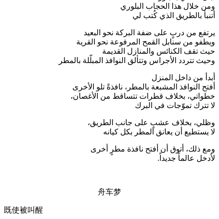
ومن خلال هذا الحجاب البلوري
أتنبأ بالطريق الذي كُتب لي
يرتفع من دربٍ على ضفة البركة نحو البعيد
ويطفو من سنابل القمح المرفوعة نحو القرية
حيث تقف الكنائس والمنازل القديمة
وحيث تتردد الأجراس وتتألق النوافذ المبلّلة بالمطر
أبدأ من داخل المنزل
أفتح النوافذ المشبعة بالمطر، نافذةً تلو الأخرى
خطواتي، بخلاف قطرات تتساقط من الأغصان،
لا تترك تموّجات في البرك
وظلي، بخلاف عشبٍ على جانب الطريق،
لا يستطيع أن يعانق المطر بكل كيانه
ومع ذلك، أتوق أن أفتح نافذة مطرٍ أخرى
لأدخل عالماً جديداً.
舟车梦
既使被叫醒