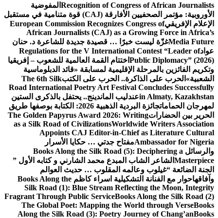
Recognition of Congress of African Journalists
المفوضية
الأوروبية: مؤتمر الصحفيين الأفارقة (CAJ) قوة متنامية في مستقبل
الإعلام الإفريقي
European Commission Recognizes Congress of
African Journalists (CAJ) as a Growing Force in Africa’s
Media Future
غزّة ليست خبرًا … قصيدة جديدة للشاعرة د. حنان
عواد
Regulations for the V International Contest “Leader of
Public Diplomacy” (2026)
اختتام القمة العالمية للشعوب – إفريقيا
وتكريم الفائزين بالمرحلة الإقليمية لمسابقة «قائد الدبلوماسية
الشعبية»
الحرب على الذاكرة.. الحرب على الكتب
The 6th Silk
Road International Poetry Art Festival Concludes Successfully
in Almaty, Kazakhstan
عندليب الماندينج.. يحتفل بالذكرى الستين
لمهرجان الحمامات
جائزة البردية الذهبية 2026: الكتابة بوصفها طريق
الحرير بين الحضارات
The Golden Papyrus Award 2026: Writing
as a Silk Road of Civilizations
Worldwide Writers Association
Appoints CAJ Editor-in-Chief as Literature Cultural
Ambassador for Nigeria
مفتاح جدتي … حكايا الأسرار
والرسائل
Books Along the Silk Road (5): Deciphering a
Masterpiece
الشاعر الشاب المبدع محمد الشارني و كتابه الأول ”
الجنة الضائعة “
غيلوب وعالمه المقلوب … حديث العوالم
وآفاقها
حوار مع الفنانة التشكيلية اسراء كاظم
Books Along the
Silk Road (1): Blue Stream Reflecting the Moon, Integrity
Fragrant Through Public Service
Books Along the Silk Road (2)
The Global Poet: Mapping the World through Verse
Books
Along the Silk Road (3): Poetry Journey of Chang’an
Books