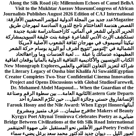
Along the Silk Road (4): Millennium Echoes of Camel Bells
A
Visit to the Mukhtar Auezov Museum
Congress of African
Journalists Publishes August 2026 Edition of CAJ International
Magazine
عدد جديد من المجلة الدولية لمؤتمر الصحفيين الأفارقة:
القصص هندسة الغد
اختتام ناجح للدورة السادسة لمهرجان طريق
الحرير الدولي للشعر في ألماتي، كازاخستان
دراسة نقدية جديدة
تستكشف الإرث الأدبي للشاعرة عوشة بنت خليفة السويدي
مشاركة
نيكيتا أنيسيموف في مهرجان ثقافة الشعوب الأصلية لأمريكا
الشمالية في “إثنومير”
تتويج أشرف أبو اليزيد بوسام حركة الشعر
العظيم
هذه عدساتك يا عبلة … لعبة العدسات وما وراءها
اتحاد
الكتاب التونسيين والأكاديمية الثقافية الدولية بألمانيا يوقعان اتفاقية
شراكة لتعزيز التعاون الثقافي والعلمي
New Monograph Explores
the Literary Legacy of Ousha bint Khalifa Al Suwaidi
Egyptian
Creator Completes Two-Year Confidential Cinema Innovation
Project and Opens Discussions with Global Studios
Farewell,
Dr. Mohamed Abdel Maqsoud… When the Guardian of the
Eastern Gate Departs
الثانوية العامة… بين سطوة الرقم وصناعة
الإنسان
فاروق حسني وجائزة النيل… حين تكرّم الحضارة أحد
أبنائها
Farouk Hosny and the Nile Award: When Egypt Honors
the Makers of Beauty
فرج سليمان… عزف متميز ومشروع
ضبابي
Kyrgyz Poet Altynai Temirova Celebrates Poetry as a
Bridge Between Civilizations at the 6th Silk Road International
Poetry Festival
عبور الأطلس نحو المستقبل على صهوة الحنين
قمر
لعبور الليل … ديوان جديد للدكتور محمد سعد برغل يضيء سماء