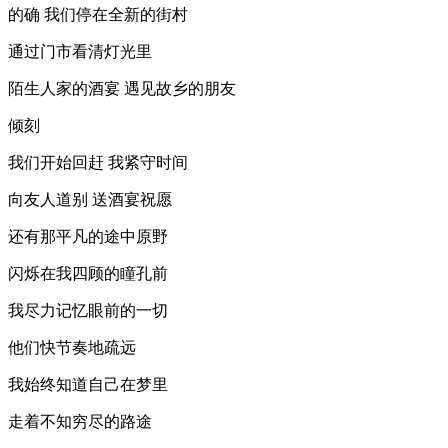
的确 我们停在全新的街村
通过门市看清灯光里
陌生人家的酒宴 遇见故乡的朋友
倾刻
我们开始回赶 我紧守时间
向友人道别 送酒宴祝愿
还有那平凡的途中原野
闪烁在我四顾的瞳孔前
我尽力记忆眼前的一切
他们快节奏地疏远
我始终知道自己在梦里
走着不知穷尽的路途