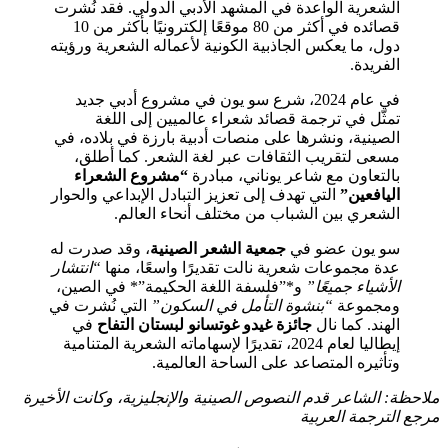
الشعرية الواعدة في المشهد الأدبي الدولي. فقد نُشرت
قصائده في أكثر من 80 موقعًا إلكترونيًا بأكثر من 10
دول، ما يعكس الجاذبية الكونية لأعماله الشعرية ورؤيته
الفريدة.
في عام 2024، شرع سو يون في مشروع أدبي جديد
تمثّل في ترجمة قصائد شعراء عالميين إلى اللغة
الصينية، ونشرها على منصات أدبية بارزة في بلاده، في
مسعى لتقريب الثقافات عبر لغة الشعر. كما أطلق،
بالتعاون مع شاعر يوناني، مبادرة
“مشروع الشعراء
اليافعين”
التي تهدف إلى تعزيز التبادل الإبداعي والحوار
الشعري بين الشباب من مختلف أنحاء العالم.
سو يون عضو في
جمعية الشعر الصينية
، وقد صدرت له
عدة مجموعات شعرية نالت تقديرًا واسعًا، منها
“انتشار
الأشياء جميعًا”
و*”فلسفة اللغة الحكيمة”* في الصين،
ومجموعة
“بنشوة التأمل في السكون”
التي نُشرت في
الهند. كما نال
جائزة غيدو غوتسانو لبستان التفاح
في
إيطاليا لعام 2024، تقديرًا لإسهاماته الشعرية المتنامية
وتأثيره المتصاعد على الساحة العالمية.
ملاحظة: الشاعر قدم النصوص الصينية والإنجليزية، وكانت الأخيرة
مرجع الترجمة العربية