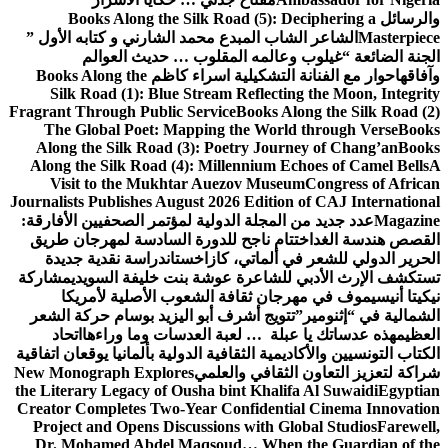
والرسائل
Books Along the Silk Road (5): Deciphering a
Masterpiece
الشاعر الشاب المبدع محمد الشارني و كتابه الأول ”
الجنة الضائعة “
غيلوب وعالمه المقلوب … حديث العوالم
وآفاقها
حوار مع الفنانة التشكيلية اسراء كاظم
Books Along the
Silk Road (1): Blue Stream Reflecting the Moon, Integrity
Fragrant Through Public Service
Books Along the Silk Road (2)
The Global Poet: Mapping the World through Verse
Books
Along the Silk Road (3): Poetry Journey of Chang’an
Books
Along the Silk Road (4): Millennium Echoes of Camel Bells
A
Visit to the Mukhtar Auezov Museum
Congress of African
Journalists Publishes August 2026 Edition of CAJ International
Magazine
عدد جديد من المجلة الدولية لمؤتمر الصحفيين الأفارقة:
القصص هندسة الغد
اختتام ناجح للدورة السادسة لمهرجان طريق
الحرير الدولي للشعر في ألماتي، كازاخستان
دراسة نقدية جديدة
تستكشف الإرث الأدبي للشاعرة عوشة بنت خليفة السويدي
مشاركة
نيكيتا أنيسيموف في مهرجان ثقافة الشعوب الأصلية لأمريكا
الشمالية في “إثنومير”
تتويج أشرف أبو اليزيد بوسام حركة الشعر
العظيم
هذه عدساتك يا عبلة … لعبة العدسات وما وراءها
اتحاد
الكتاب التونسيين والأكاديمية الثقافية الدولية بألمانيا يوقعان اتفاقية
شراكة لتعزيز التعاون الثقافي والعلمي
New Monograph Explores
the Literary Legacy of Ousha bint Khalifa Al Suwaidi
Egyptian
Creator Completes Two-Year Confidential Cinema Innovation
Project and Opens Discussions with Global Studios
Farewell,
Dr. Mohamed Abdel Maqsoud… When the Guardian of the