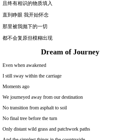
且终有相识的物质填入
直到睁眼 我开始怀念
那里被我抛下的一切
都不会复原但模糊出现
Dream of Journey
Even when awakened
I still sway within the carriage
Moments ago
We journeyed away from our destination
No transition from asphalt to soil
No final tree before the turn
Only distant wild grass and patchwork paths
And the simplest things in the countryside