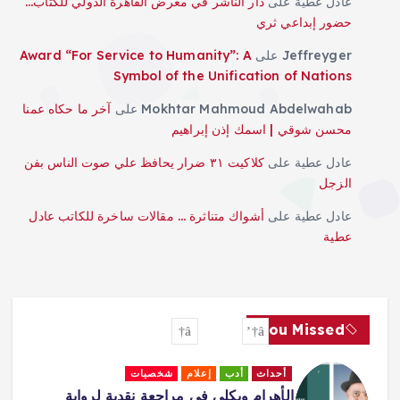
عادل عطية
على
دار الناشر في معرض القاهرة الدولي للكتاب…
حضور إبداعي ثري
Jeffreyger
على
Award “For Service to Humanity”: A
Symbol of the Unification of Nations
Mokhtar Mahmoud Abdelwahab
على
آخر ما حكاه عمنا
محسن شوقي | اسمك إذن إبراهيم
عادل عطية
على
كلاكيت ٣١ ضرار يحافظ علي صوت الناس بفن
الزجل
عادل عطية
على
أشواك متناثرة … مقالات ساخرة للكاتب عادل
عطية
You Missed
أحداث
إعلام
جاليري
لقاءات
Africa Must Own Its Narrative –