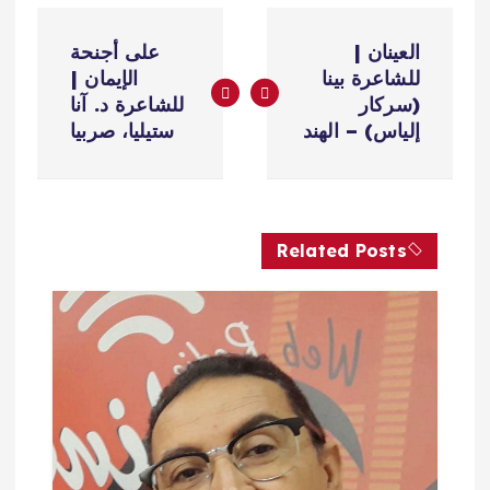
ت
العينان |
على أجنحة
ص
للشاعرة بينا
الإيمان |
(سركار
للشاعرة د. آنا
فّ
إلياس) – الهند
ستيليا، صربيا
ح
ا
Related Posts
ل
م
ق
ا