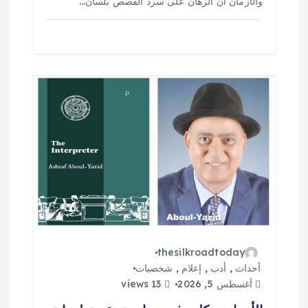
والأزمان أنّ الرهان على سرد القصص بلسان…
thesilkroadtoday
أحداث
,
أدب
,
إعلام
,
شخصيات
أغسطس 5, 2026
13 views