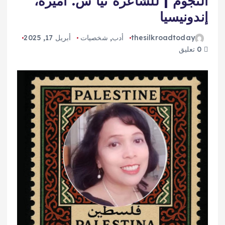
النجوم | للشاعرة نيا س. أميرة،
إندونيسيا
thesilkroadtoday
أدب
,
شخصيات
أبريل 17, 2025
0 تعليق