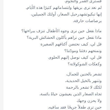
فسترى القمر والنجوم.
لم نعد نرى بريقها وابتساماتهم كثيرًا هذه الأيام.
إنها تبكيوتشهدرحيل الصغار، أولئك الجميلين،
برصاصات حارقة.
ماذا نفعل حين نرى وجوه الأطفال تنزف ببراءتها؟
ماذا نفعل حين نراهم يأكلون الحشائش البرية؟
قل لي، كيف نحتضن أكتافهم الصغيرة
ونمنحهم دفئنا ومودّتنا؟
قل لي، كيف نوصل إليهم الحلوى
وكعكات الشوكولاتة؟
تشعر بالحنين للجمال،
وتنبهر بالخيل الحديدية،
لكنّك لا تشعر بالرحمة
تجاه الصغار الذين يعيشون حياةً بائسة.
ولا يحزن وجهك
حين ترى طفلاً جريحًا فقد ساقيه.