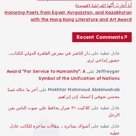
أَنا أُحارِبُ أَيَّتُها الفَراشَةُ (قصيدة)
Honoring Poets from Egypt, Kyrgyzstan, and Kazakhstan
with the Hong Kong Literature and Art Award
Recent Comments
عادل عطية
على
دار الناشر في معرض القاهرة الدولي للكتاب…
حضور إبداعي ثري
Jeffreyger
على
Award “For Service to Humanity”: A
Symbol of the Unification of Nations
Mokhtar Mahmoud Abdelwahab
على
آخر ما حكاه عمنا
محسن شوقي | اسمك إذن إبراهيم
عادل عطية
على
كلاكيت ٣١ ضرار يحافظ علي صوت الناس بفن
الزجل
عادل عطية
على
أشواك متناثرة … مقالات ساخرة للكاتب عادل
عطية