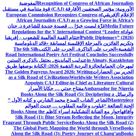
Recognition of Congress of African Journalists
المفوضية
الأوروبية: مؤتمر الصحفيين الأفارقة (CAJ) قوة متنامية في مستقبل
الإعلام الإفريقي
European Commission Recognizes Congress of
African Journalists (CAJ) as a Growing Force in Africa’s
Media Future
غزّة ليست خبرًا … قصيدة جديدة للشاعرة د. حنان
عواد
Regulations for the V International Contest “Leader of
Public Diplomacy” (2026)
اختتام القمة العالمية للشعوب – إفريقيا
وتكريم الفائزين بالمرحلة الإقليمية لمسابقة «قائد الدبلوماسية
الشعبية»
الحرب على الذاكرة.. الحرب على الكتب
The 6th Silk
Road International Poetry Art Festival Concludes Successfully
in Almaty, Kazakhstan
عندليب الماندينج.. يحتفل بالذكرى الستين
لمهرجان الحمامات
جائزة البردية الذهبية 2026: الكتابة بوصفها طريق
الحرير بين الحضارات
The Golden Papyrus Award 2026: Writing
as a Silk Road of Civilizations
Worldwide Writers Association
Appoints CAJ Editor-in-Chief as Literature Cultural
Ambassador for Nigeria
مفتاح جدتي … حكايا الأسرار
والرسائل
Books Along the Silk Road (5): Deciphering a
Masterpiece
الشاعر الشاب المبدع محمد الشارني و كتابه الأول ”
الجنة الضائعة “
غيلوب وعالمه المقلوب … حديث العوالم
وآفاقها
حوار مع الفنانة التشكيلية اسراء كاظم
Books Along the
Silk Road (1): Blue Stream Reflecting the Moon, Integrity
Fragrant Through Public Service
Books Along the Silk Road (2)
The Global Poet: Mapping the World through Verse
Books
Along the Silk Road (3): Poetry Journey of Chang’an
Books