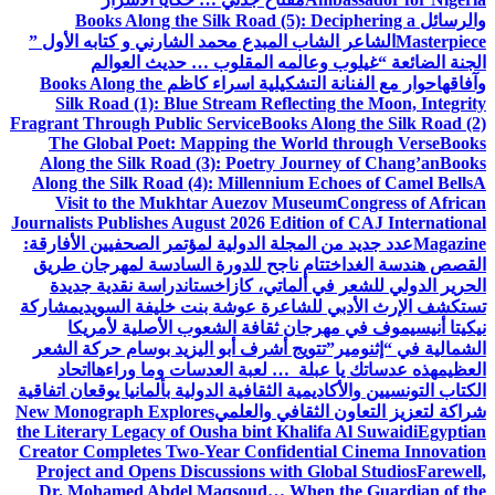
والرسائل
Books Along the Silk Road (5): Deciphering a
Masterpiece
الشاعر الشاب المبدع محمد الشارني و كتابه الأول ”
الجنة الضائعة “
غيلوب وعالمه المقلوب … حديث العوالم
وآفاقها
حوار مع الفنانة التشكيلية اسراء كاظم
Books Along the
Silk Road (1): Blue Stream Reflecting the Moon, Integrity
Fragrant Through Public Service
Books Along the Silk Road (2)
The Global Poet: Mapping the World through Verse
Books
Along the Silk Road (3): Poetry Journey of Chang’an
Books
Along the Silk Road (4): Millennium Echoes of Camel Bells
A
Visit to the Mukhtar Auezov Museum
Congress of African
Journalists Publishes August 2026 Edition of CAJ International
Magazine
عدد جديد من المجلة الدولية لمؤتمر الصحفيين الأفارقة:
القصص هندسة الغد
اختتام ناجح للدورة السادسة لمهرجان طريق
الحرير الدولي للشعر في ألماتي، كازاخستان
دراسة نقدية جديدة
تستكشف الإرث الأدبي للشاعرة عوشة بنت خليفة السويدي
مشاركة
نيكيتا أنيسيموف في مهرجان ثقافة الشعوب الأصلية لأمريكا
الشمالية في “إثنومير”
تتويج أشرف أبو اليزيد بوسام حركة الشعر
العظيم
هذه عدساتك يا عبلة … لعبة العدسات وما وراءها
اتحاد
الكتاب التونسيين والأكاديمية الثقافية الدولية بألمانيا يوقعان اتفاقية
شراكة لتعزيز التعاون الثقافي والعلمي
New Monograph Explores
the Literary Legacy of Ousha bint Khalifa Al Suwaidi
Egyptian
Creator Completes Two-Year Confidential Cinema Innovation
Project and Opens Discussions with Global Studios
Farewell,
Dr. Mohamed Abdel Maqsoud… When the Guardian of the