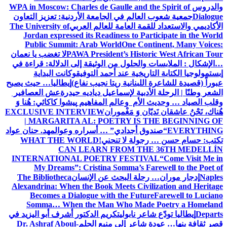
والدروس
WPA in Moscow: Charles de Gaulle and the Spirit of
Dialogue
جمعية شعوب العالم في الجامعة الأردنية: تعزيز التعاون
الأكاديمي والاستعداد للقمة العامة للعالم العربي
The University of
Jordan expressed its Readiness to Participate in the World
Public Summit: Arab World
One Continent, Many Voices:
PAWA President’s Historic West African Tour
لا تغضب يا نعمان
…الإشكال : الملابسات والحلول
من الوثيقة إلى الدلالة: قراءة في
إبستمولوجيا الكتابة التاريخية عند أحمد التوفيق
وكانت البداية
عبوراً (قصيدة للشاعرة اللبنانية ريتا نجيب نفاع)
إيطاليا… حيث يصبح
الشعر وطنًا | الرحلة الأدبية لإسماعيل دياديه حيدرة
عش العصافير
وقلب الصياد … وحديث الأم وعالم المفاهيم
پیشوا کاکائي: هُنا وَ
هُناك، نَحْنُ عاشقان نَديّان وَ مَغْموران
EXCLUSIVE INTERVIEW
| MARGARITA AL: POETRY IS THE BEGINNING OF
EVERYTHING
“صندوق أجدادي” … أسراره وعوالمه
د. حنان عواد
تكتب: حسام حسن … رجولة لا تنحني!
WHAT THE WORLD
CAN LEARN FROM THE 36TH MEDELLÍN
INTERNATIONAL POETRY FESTIVAL
“Come Visit Me in
My Dreams”: Cristina Somma’s Farewell to the Poet of
Naples
إدجار موران… رحلة البحث عن الإنسان
The Bibliotheca
Alexandrina: When the Book Meets Civilization and Heritage
Becomes a Dialogue with the Future
Farewell to Luciano
Somma… When the Man Who Made Poetry a Homeland
Departs
إيطاليا تودّع شاعر نابولي
تكريم الدكتور أشرف أبو اليزيد في
قصر ثقافة بنها… عودة شاعر إلى منبع الحلم
Dr. Ashraf Aboul-