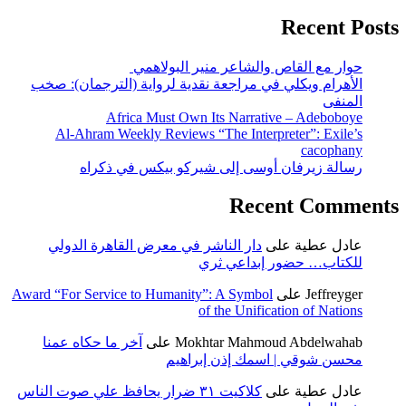
Recent Posts
حوار مع القاص والشاعر منير البولاهمي
الأهرام ويكلي في مراجعة نقدية لرواية (الترجمان): صخب
المنفى
Africa Must Own Its Narrative – Adeboboye
Al-Ahram Weekly Reviews “The Interpreter”: Exile’s
cacophany
رسالة زيرفان أوسى إلى شيركو بيكس في ذكراه
Recent Comments
عادل عطية
على
دار الناشر في معرض القاهرة الدولي
للكتاب… حضور إبداعي ثري
Jeffreyger
على
Award “For Service to Humanity”: A Symbol
of the Unification of Nations
Mokhtar Mahmoud Abdelwahab
على
آخر ما حكاه عمنا
محسن شوقي | اسمك إذن إبراهيم
عادل عطية
على
كلاكيت ٣١ ضرار يحافظ علي صوت الناس