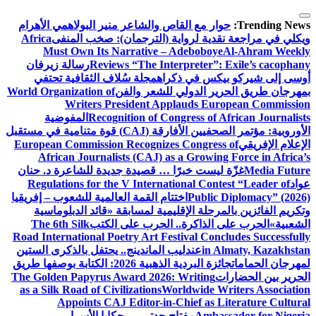
التجاوز
إلى
Trending News:
حوار مع القاص والشاعر منير البولاهمي
الأهرام
المحتوى
ويكلي في مراجعة نقدية لرواية (الترجمان): صخب المنفى
Africa
Must Own Its Narrative – Adeboboye
Al-Ahram Weekly
Reviews “The Interpreter”: Exile’s cacophany
رسالة زيرفان
أوسى إلى شيركو بيكس في ذكراه
مجلة سُلاف الثقافية تحتفي
بمهرجان طريق الحرير الدولي للشعر والفن
World Organization of
Writers President Applauds European Commission
Recognition of Congress of African Journalists
المفوضية
الأوروبية: مؤتمر الصحفيين الأفارقة (CAJ) قوة متنامية في مستقبل
الإعلام الإفريقي
European Commission Recognizes Congress of
African Journalists (CAJ) as a Growing Force in Africa’s
Media Future
غزّة ليست خبرًا … قصيدة جديدة للشاعرة د. حنان
عواد
Regulations for the V International Contest “Leader of
Public Diplomacy” (2026)
اختتام القمة العالمية للشعوب – إفريقيا
وتكريم الفائزين بالمرحلة الإقليمية لمسابقة «قائد الدبلوماسية
الشعبية»
الحرب على الذاكرة.. الحرب على الكتب
The 6th Silk
Road International Poetry Art Festival Concludes Successfully
in Almaty, Kazakhstan
عندليب الماندينج.. يحتفل بالذكرى الستين
لمهرجان الحمامات
جائزة البردية الذهبية 2026: الكتابة بوصفها طريق
الحرير بين الحضارات
The Golden Papyrus Award 2026: Writing
as a Silk Road of Civilizations
Worldwide Writers Association
Appoints CAJ Editor-in-Chief as Literature Cultural
Ambassador for Nigeria
مفتاح جدتي … حكايا الأسرار