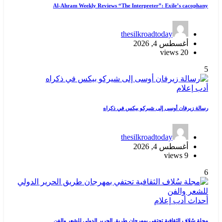
Al-Ahram Weekly Reviews “The Interpreter”: Exile’s cacophany
thesilkroadtoday
أغسطس 4, 2026
20 views
5
أدب
إعلام
رسالة زيرفان أوسى إلى شيركو بيكس في ذكراه
thesilkroadtoday
أغسطس 4, 2026
9 views
6
أحداث
أدب
إعلام
مجلة سُلاف الثقافية تحتفي بمهرجان طريق الحرير الدولي للشعر والفن