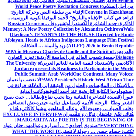
Movement
كازاخستان تستضيف المؤتمر العالمي لقراءات شعرية
من أجل السلام
World Peace Poetry Recitation Congress to
Convene in Kazakhstan
الإفتاء بين سلطة النص وحركة التاريخ:
قراءة في كتاب “الإفتاء والتاريخ” لأحمد التوفيق
الكونية الروسية…
الذاكرة: جديد الشاعرة ألكسندرا أوتشيروفا
Russian Cosmism…
Memory: A New Poetry Collection by Alexandra Ochirova
Wale
Okediran’s TENANTS OF THE HOUSE Directed by Kunle
Afolayan, Heads to African Indigenous Language Film Festival
(AILFF) 2026 in Benin Republic.
زيد والنملة … العلاقات
والدروس
WPA in Moscow: Charles de Gaulle and the Spirit of
Dialogue
جمعية شعوب العالم في الجامعة الأردنية: تعزيز التعاون
الأكاديمي والاستعداد للقمة العامة للعالم العربي
The University of
Jordan expressed its Readiness to Participate in the World
Public Summit: Arab World
One Continent, Many Voices:
PAWA President’s Historic West African Tour
لا تغضب يا نعمان
…الإشكال : الملابسات والحلول
من الوثيقة إلى الدلالة: قراءة في
إبستمولوجيا الكتابة التاريخية عند أحمد التوفيق
وكانت البداية
عبوراً (قصيدة للشاعرة اللبنانية ريتا نجيب نفاع)
إيطاليا… حيث يصبح
الشعر وطنًا | الرحلة الأدبية لإسماعيل دياديه حيدرة
عش العصافير
وقلب الصياد … وحديث الأم وعالم المفاهيم
پیشوا کاکائي: هُنا وَ
هُناك، نَحْنُ عاشقان نَديّان وَ مَغْموران
EXCLUSIVE INTERVIEW
| MARGARITA AL: POETRY IS THE BEGINNING OF
EVERYTHING
“صندوق أجدادي” … أسراره وعوالمه
د. حنان عواد
تكتب: حسام حسن … رجولة لا تنحني!
WHAT THE WORLD