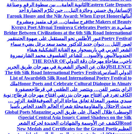
Eastern Gate Departs
الثانوية العامة… بين سطوة الرقم وصناعة
الإنسان
فاروق حسني وجائزة النيل… حين تكرّم الحضارة أحد
أبنائها
Farouk Hosny and the Nile Award: When Egypt Honors
the Makers of Beauty
فرج سليمان… عزف متميز ومشروع
ضبابي
Kyrgyz Poet Altynai Temirova Celebrates Poetry as a
Bridge Between Civilizations at the 6th Silk Road International
Poetry Festival
عبور الأطلس نحو المستقبل على صهوة الحنين
قمر
لعبور الليل … ديوان جديد للدكتور محمد سعد برغل يضيء سماء
الشعر العربي في باريس
حوار مع الفنانة التشكيلية هيفاء
الجندوبي
الأبيض والأسود… للشاعر الفيلسوف محمد الشارني
مروة
ناجي.. مفاجأة مهرجان دڨة الدولي
THE ROAR OF
SILENCE
الإعلان عن الجوائز الشعرية في مهرجان طريق الحرير
الدولي السادس
The 6th Silk Road International Poetry Festival
List of Awards
6th Silk Road International Poetry Festival to
Honor Poets and Celebrate Cultural Dialogue in Almaty
ملك
الراي ينتصر للفن… وينتصر على الطقس في قرطاج
عصفورة
الكاف تغرد في افتتاح مهرجان بنزرت
في افتتاح مهرجان قرطاج: نوبة
سيدي منصور المعدلة تعانق مناجاة الراي الصوفية
قلعة الزئير …
حديث الاحتلال والمقاومة
مجلة شعراء العالم (العدد الخاص بآسيا
الوسطى) ظلال الجِمال على طريق الحرير
Global Poets Magazine
(Special Central Asia Issue): Camel Shadows on the Silk
Road
الكشف عن الأوسمة والشهادات الجديدة لحركة الشعر
العظيم
New Medals and Certificates for the Grand Poetic