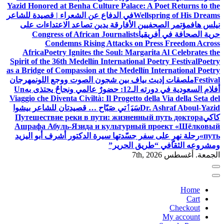
Yazid Honored at Benha Culture Palace: A Poet Returns to the
Wellspring of His Dreams
في الدفاع عن الشعراء | قصيدة للشاعر
نيلس هاف
مؤتمر الصحفيين الأفارقة يدين تصاعد الاعتداءات على
حرية الصحافة في أفريقيا
Congress of African Journalists
Condemns Rising Attacks on Press Freedom Across
Africa
Poetry Ignites the Soul: Margarita Al Celebrates the
Spirit of the 36th Medellín International Poetry Festival
Poetry
as a Bridge of Compassion at the Medellín International Poetry
Festival
ملصقات إديث بياف بين شجون الصوت ووجع اللون
مهرجان
أفلام السعودية في دورته الـ12: حضورٌ عالمي ونجاحٌ يحتذى به
Un
Viaggio che Diventa Civiltà: Il Progetto della Via della Seta del
Dr. Ashraf Aboul-Yazid
سَيَٲتي صَبّاح … قصيدتان للشاعر بيشوا
كاكي
Путешествие реки в пути: жизненный путь доктора
Ашрафа Абуль-Язида и культурный проект «Шёлковый
путь»
رحلة نهرٍ على سفر جسّدتها سيرة الدكتور أشرف أبو اليزيد
ومشروعه الثقافي “طريق الحرير”
الجمعة. أغسطس 7th, 2026
Home
Cart
Checkout
My account