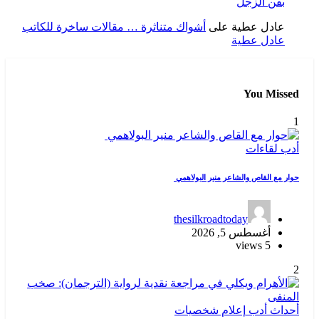
بفن الزجل
عادل عطية
على
أشواك متناثرة … مقالات ساخرة للكاتب
عادل عطية
You Missed
1
أدب
لقاءات
حوار مع القاص والشاعر منير البولاهمي
thesilkroadtoday
أغسطس 5, 2026
5 views
2
أحداث
أدب
إعلام
شخصيات