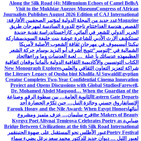
Along the Silk Road (4): Millennium Echoes of Camel Bells
A
Visit to the Mukhtar Auezov Museum
Congress of African
Journalists Publishes August 2026 Edition of CAJ International
Magazine
عدد جديد من المجلة الدولية لمؤتمر الصحفيين الأفارقة:
القصص هندسة الغد
اختتام ناجح للدورة السادسة لمهرجان طريق
الحرير الدولي للشعر في ألماتي، كازاخستان
دراسة نقدية جديدة
تستكشف الإرث الأدبي للشاعرة عوشة بنت خليفة السويدي
مشاركة
نيكيتا أنيسيموف في مهرجان ثقافة الشعوب الأصلية لأمريكا
الشمالية في “إثنومير”
تتويج أشرف أبو اليزيد بوسام حركة الشعر
العظيم
هذه عدساتك يا عبلة … لعبة العدسات وما وراءها
اتحاد
الكتاب التونسيين والأكاديمية الثقافية الدولية بألمانيا يوقعان اتفاقية
شراكة لتعزيز التعاون الثقافي والعلمي
New Monograph Explores
the Literary Legacy of Ousha bint Khalifa Al Suwaidi
Egyptian
Creator Completes Two-Year Confidential Cinema Innovation
Project and Opens Discussions with Global Studios
Farewell,
Dr. Mohamed Abdel Maqsoud… When the Guardian of the
Eastern Gate Departs
الثانوية العامة… بين سطوة الرقم وصناعة
الإنسان
فاروق حسني وجائزة النيل… حين تكرّم الحضارة أحد
أبنائها
Farouk Hosny and the Nile Award: When Egypt Honors
the Makers of Beauty
فرج سليمان… عزف متميز ومشروع
ضبابي
Kyrgyz Poet Altynai Temirova Celebrates Poetry as a
Bridge Between Civilizations at the 6th Silk Road International
Poetry Festival
عبور الأطلس نحو المستقبل على صهوة الحنين
قمر
لعبور الليل … ديوان جديد للدكتور محمد سعد برغل يضيء سماء