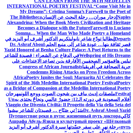
CAN LEARN FROM THE 36TH MEDELLÍN
INTERNATIONAL POETRY FESTIVAL
“Come Visit Me in
My Dreams”: Cristina Somma’s Farewell to the Poet of
Naples
إدجار موران… رحلة البحث عن الإنسان
The Bibliotheca
Alexandrina: When the Book Meets Civilization and Heritage
Becomes a Dialogue with the Future
Farewell to Luciano
Somma… When the Man Who Made Poetry a Homeland
Departs
إيطاليا تودّع شاعر نابولي
تكريم الدكتور أشرف أبو اليزيد في
قصر ثقافة بنها… عودة شاعر إلى منبع الحلم
Dr. Ashraf Aboul-
Yazid Honored at Benha Culture Palace: A Poet Returns to the
Wellspring of His Dreams
في الدفاع عن الشعراء | قصيدة للشاعر
نيلس هاف
مؤتمر الصحفيين الأفارقة يدين تصاعد الاعتداءات على
حرية الصحافة في أفريقيا
Congress of African Journalists
Condemns Rising Attacks on Press Freedom Across
Africa
Poetry Ignites the Soul: Margarita Al Celebrates the
Spirit of the 36th Medellín International Poetry Festival
Poetry
as a Bridge of Compassion at the Medellín International Poetry
Festival
ملصقات إديث بياف بين شجون الصوت ووجع اللون
مهرجان
أفلام السعودية في دورته الـ12: حضورٌ عالمي ونجاحٌ يحتذى به
Un
Viaggio che Diventa Civiltà: Il Progetto della Via della Seta del
Dr. Ashraf Aboul-Yazid
سَيَٲتي صَبّاح … قصيدتان للشاعر بيشوا
كاكي
Путешествие реки в пути: жизненный путь доктора
Ашрафа Абуль-Язида и культурный проект «Шёлковый
путь»
رحلة نهرٍ على سفر جسّدتها سيرة الدكتور أشرف أبو اليزيد
ومشروعه الثقافي “طريق الحرير”