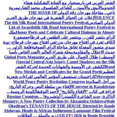
الشعر العربي في باريس
حوار مع الفنانة التشكيلية هيفاء
الجندوبي
الأبيض والأسود… للشاعر الفيلسوف محمد الشارني
مروة
ناجي.. مفاجأة مهرجان دڨة الدولي
THE ROAR OF
SILENCE
الإعلان عن الجوائز الشعرية في مهرجان طريق الحرير
الدولي السادس
The 6th Silk Road International Poetry Festival
List of Awards
6th Silk Road International Poetry Festival to
Honor Poets and Celebrate Cultural Dialogue in Almaty
ملك
الراي ينتصر للفن… وينتصر على الطقس في قرطاج
عصفورة
الكاف تغرد في افتتاح مهرجان بنزرت
في افتتاح مهرجان قرطاج: نوبة
سيدي منصور المعدلة تعانق مناجاة الراي الصوفية
قلعة الزئير …
حديث الاحتلال والمقاومة
مجلة شعراء العالم (العدد الخاص بآسيا
الوسطى) ظلال الجِمال على طريق الحرير
Global Poets Magazine
(Special Central Asia Issue): Camel Shadows on the Silk
Road
الكشف عن الأوسمة والشهادات الجديدة لحركة الشعر
العظيم
New Medals and Certificates for the Grand Poetic
Movement
كازاخستان تستضيف المؤتمر العالمي لقراءات شعرية
من أجل السلام
World Peace Poetry Recitation Congress to
Convene in Kazakhstan
الإفتاء بين سلطة النص وحركة التاريخ:
قراءة في كتاب “الإفتاء والتاريخ” لأحمد التوفيق
الكونية الروسية…
الذاكرة: جديد الشاعرة ألكسندرا أوتشيروفا
Russian Cosmism…
Memory: A New Poetry Collection by Alexandra Ochirova
Wale
Okediran’s TENANTS OF THE HOUSE Directed by Kunle
Afolayan, Heads to African Indigenous Language Film Festival
(AILFF) 2026 in Benin Republic.
زيد والنملة … العلاقات