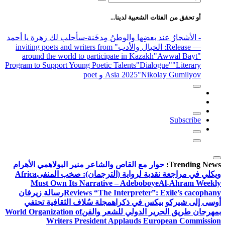
عن:
أو تحقق من الفئات الشعبية لدينا...
- الأشجارُ عند بعضِها والوطنُ مِدخَنة
-سأجلب لك زهرة يا أحمد
— Release
: الخيال والأدب
" inviting poets and writers from
around the world to participate in Kazakh
"Awwal Bayt"
Program to Support Young Poetic Talents
"Dialogue"
"Literary
"Nikolay Gumilyov و poet
Asia 2025
Subscribe
Trending News:
حوار مع القاص والشاعر منير البولاهمي
الأهرام
ويكلي في مراجعة نقدية لرواية (الترجمان): صخب المنفى
Africa
Must Own Its Narrative – Adeboboye
Al-Ahram Weekly
Reviews “The Interpreter”: Exile’s cacophany
رسالة زيرفان
أوسى إلى شيركو بيكس في ذكراه
مجلة سُلاف الثقافية تحتفي
بمهرجان طريق الحرير الدولي للشعر والفن
World Organization of
Writers President Applauds European Commission