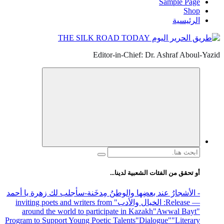
Sample Page
Shop
الرئيسية
Editor-in-Chief: Dr. Ashraf Aboul-Yazid
البحث
عن:
أو تحقق من الفئات الشعبية لدينا...
- الأشجارُ عند بعضِها والوطنُ مِدخَنة
-سأجلب لك زهرة يا أحمد
— Release
: الخيال والأدب
" inviting poets and writers from
around the world to participate in Kazakh
"Awwal Bayt"
Program to Support Young Poetic Talents
"Dialogue"
"Literary