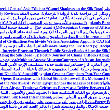
سطى
ecial Central Asia Edition: “Camel Shadows on the Silk Road”
م ويكلي في مراجعة نقدية لرواية (الترجمان): صخب المنفى
ly Reviews
كو بيكس في ذكراه
مجلة سُلاف الثقافية تحتفي بمهرجان طريق الحرير 
Applauds Europ
المفوضية الأوروبية: مؤتمر الصحفيين الأفارقة (CAJ) قوة متنامية في مستقبل الإعلام الإفريقي
Recognizes Congress of Africa
غزّة ليست خبرًا … قصيدة جديدة للشاع
– إفريقيا وتكريم الفائزين بالمرحلة الإقليمية لمسابقة «قائد الدبلوماسي
Road International P
عندليب الماندينج.. يحتفل بالذكرى الستين لمهرجا
of Civilizations
Worldwide Writers Association Appoints CAJ Edit
Books Along the Silk Road (5): Decip
الشاعر الشاب المبدع محمد الشا
, Integrity Fragrant Through Public Service
Books Along the Silk 
long the Silk Road (3): Poetry Journey of Chang’an
Books Along 
Congress of African Journali
Mukhtar Auezov Museum
عدد جديد م
في ألماتي، كازاخستان
دراسة نقدية جديدة تستكشف الإرث الأدبي للشا
اليزيد بوسام حركة الشعر العظيم
هذه عدساتك يا عبلة … لعبة العدسات
nt Khalifa Al Suwaidi
Egyptian Creator Completes Two-Year Conf
 Opens Discussions with Global Studios
Farewell, Dr. Mohamed Ab
ائها
d the Nile Award: When Egypt Honors the Makers of Beauty
Poet Altynai Temirova Celebrates Poetry as a Bridge Between Civil
 باريس
حوار مع الفنانة التشكيلية هيفاء الجندوبي
الأبيض والأسود… للشاع
 مهرجان طريق الحرير الدولي السادس
6th Silk Road International
ards
Poetry F
ملك الراي ينتصر للفن… وينتصر على الطقس في قرطاج
عصف
حديث الاحتلال والمقاومة
مجلة شعراء العالم (العدد الخاص بآسيا الو