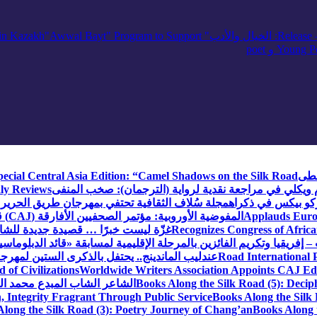
— R
: الخيال والأدب
" inviting poets and writers from around the world to participate in Kazakh
"Awwal Bayt" Program to Support
Young Po
سطى
ecial Central Asia Edition: “Camel Shadows on the Silk Road”
م ويكلي في مراجعة نقدية لرواية (الترجمان): صخب المنفى
ly Reviews
كو بيكس في ذكراه
مجلة سُلاف الثقافية تحتفي بمهرجان طريق الحرير 
Applauds Europ
المفوضية الأوروبية: مؤتمر الصحفيين الأفارقة (CAJ) قوة متنامية في مستقبل الإعلام الإفريقي
Recognizes Congress of Africa
غزّة ليست خبرًا … قصيدة جديدة للشاع
– إفريقيا وتكريم الفائزين بالمرحلة الإقليمية لمسابقة «قائد الدبلوماسي
Road International P
عندليب الماندينج.. يحتفل بالذكرى الستين لمهرجا
of Civilizations
Worldwide Writers Association Appoints CAJ Edit
Books Along the Silk Road (5): Decip
الشاعر الشاب المبدع محمد الشا
, Integrity Fragrant Through Public Service
Books Along the Silk 
long the Silk Road (3): Poetry Journey of Chang’an
Books Along 