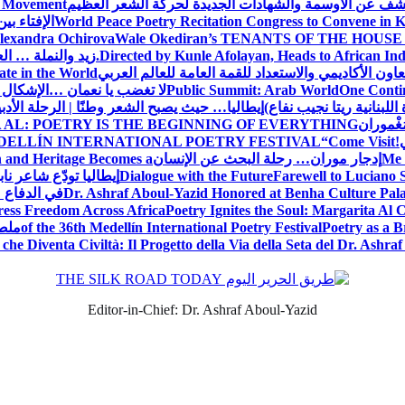
شف عن الأوسمة والشهادات الجديدة لحركة الشعر العظيم
ic Movement
World Peace Poetry Recitation Congress to Convene in 
الإفتاء بي
lexandra Ochirova
Wale Okediran’s TENANTS OF THE HOUSE
Directed by Kunle Afolayan, Heads to African In
زيد والنملة … ا
اون الأكاديمي والاستعداد للقمة العامة للعالم العربي
ate in the World
One Contin
Public Summit: Arab World
لا تغضب يا نعمان …الإشكال 
للبنانية ريتا نجيب نفاع)
إيطاليا… حيث يصبح الشعر وطنًا | الرحلة الأدب
مَغْموران
 AL: POETRY IS THE BEGINNING OF EVERYTHING
!
“Come Visit
DELLÍN INTERNATIONAL POETRY FESTIVAL
Me 
إدجار موران… رحلة البحث عن الإنسان
n and Heritage Becomes a
Farewell to Lucian
Dialogue with the Future
إيطاليا تودّع شاعر ناب
Dr. Ashraf Aboul-Yazid Honored at Benha Culture Palac
في الدفاع 
ress Freedom Across Africa
Poetry Ignites the Soul: Margarita Al C
Poetry as a B
of the 36th Medellín International Poetry Festival
ملصق
che Diventa Civiltà: Il Progetto della Via della Seta del Dr. Ashra
Editor-in-Chief: Dr. Ashraf Aboul-Yazid