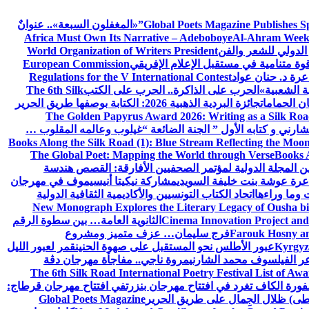
Global Poets Magazine Publishes Sp
«المغفلون السبعة».. عنوانٌ
Africa Must Own Its Narrative – Adeboboye
Al-Ahram Week
الدولي للشعر والفن
World Organization of Writers President
European Commission
رة د. حنان عواد
Regulations for the V International Contest
ة الشعبية»
الحرب على الذاكرة.. الحرب على الكتب
The 6th Silk
ن الحمامات
جائزة البردية الذهبية 2026: الكتابة بوصفها طريق الحرير
The Golden Papyrus Award 2026: Writing as a Silk Road 
رني و كتابه الأول ” الجنة الضائعة “
غيلوب وعالمه المقلوب …
Books Along the Silk Road (1): Blue Stream Reflecting the Moon
The Global Poet: Mapping the World through Verse
Books A
ن المجلة الدولية لمؤتمر الصحفيين الأفارقة: القصص هندسة
عرة عوشة بنت خليفة السويدي
مشاركة نيكيتا أنيسيموف في مهرجان
 وما وراءها
اتحاد الكتاب التونسيين والأكاديمية الثقافية الدولية
New Monograph Explores the Literary Legacy of Ousha bi
Cinema Innovation Project and
الثانوية العامة… بين سطوة الرقم
Farouk Hosny an
فرج سليمان… عزف متميز ومشروع
Kyrgyz 
عبور الأطلس نحو المستقبل على صهوة الحنين
قمر لعبور الليل
ر الفيلسوف محمد الشارني
مروة ناجي.. مفاجأة مهرجان دڨة
The 6th Silk Road International Poetry Festival List of Aw
ورة الكاف تغرد في افتتاح مهرجان بنزرت
في افتتاح مهرجان قرطاج:
سطى) ظلال الجِمال على طريق الحرير
Global Poets Magazine