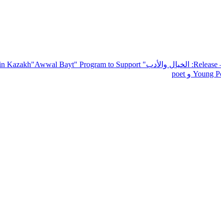
— R
: الخيال والأدب
" inviting poets and writers from around the world to participate in Kazakh
"Awwal Bayt" Program to Support
Young Po