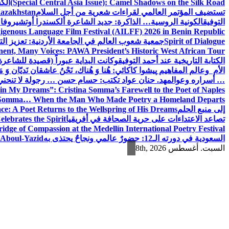
(Special Central Asia Issue): Camel Shadows on the Silk Road
الك
تستضيف المؤتمر العالمي لقراءات شعرية من أجل السلام
Kazakhstan
التوفيق
الكونية الروسية… الذاكرة: جديد الشاعرة ألكسندرا أوتشيروفا
digenous Language Film Festival (AILFF) 2026 in Benin Republic.
Spirit of Dialogue
جمعية شعوب العالم في الجامعة الأردنية: تعزيز التع
ent, Many Voices: PAWA President’s Historic West African Tour
الكتابة التاريخية عند أحمد التوفيق
وكانت البداية عبوراً (قصيدة للشاعرة ا
الأم وعالم المفاهيم
پیشوا کاکائي: هُنا وَ هُناك، نَحْنُ عاشقان نَديّان وَ 
… أسراره وعوالمه
د. حنان عواد تكتب: حسام حسن … رجولة لا تنحني
in My Dreams”: Cristina Somma’s Farewell to the Poet of Naples
o Somma… When the Man Who Made Poetry a Homeland Departs
إلى منبع الحلم
e: A Poet Returns to the Wellspring of His Dreams
تصاعد الاعتداءات على حرية الصحافة في أفريقيا
elebrates the Spirit
ridge of Compassion at the Medellín International Poetry Festival
السعودية في دورته الـ12: حضورٌ عالمي ونجاحٌ يحتذى به
f Aboul-Yazid
السبت. أغسطس 8th, 2026