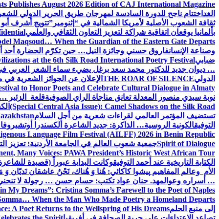
sts Publishes August 2026 Edition of CAJ International Magazine
الغد
اختتام ناجح للدورة السادسة لمهرجان طريق الحرير الدولي للشعر 
ثقافة الشعوب الأصلية لأمريكا الشمالية في “إثنومير”
تتويج أشرف أبو 
بألمانيا يوقعان اتفاقية شراكة لتعزيز التعاون الثقافي والعلمي
idential
del Maqsoud… When the Guardian of the Eastern Gate Departs
وصناعة الإنسان
فاروق حسني وجائزة النيل… حين تكرّم الحضارة أحد أبن
ضبابي
izations at the 6th Silk Road International Poetry Festival
… ديوان جديد للدكتور محمد سعد برغل يضيء سماء الشعر العربي في
الدولي
THE ROAR OF SILENCE
الإعلان عن الجوائز الشعرية في
estival to Honor Poets and Celebrate Cultural Dialogue in Almaty
نوبة سيدي منصور المعدلة تعانق مناجاة الراي الصوفية
قلعة الزئير … 
(Special Central Asia Issue): Camel Shadows on the Silk Road
الك
تستضيف المؤتمر العالمي لقراءات شعرية من أجل السلام
Kazakhstan
التوفيق
الكونية الروسية… الذاكرة: جديد الشاعرة ألكسندرا أوتشيروفا
digenous Language Film Festival (AILFF) 2026 in Benin Republic.
Spirit of Dialogue
جمعية شعوب العالم في الجامعة الأردنية: تعزيز التع
ent, Many Voices: PAWA President’s Historic West African Tour
الكتابة التاريخية عند أحمد التوفيق
وكانت البداية عبوراً (قصيدة للشاعرة ا
الأم وعالم المفاهيم
پیشوا کاکائي: هُنا وَ هُناك، نَحْنُ عاشقان نَديّان وَ 
… أسراره وعوالمه
د. حنان عواد تكتب: حسام حسن … رجولة لا تنحني
in My Dreams”: Cristina Somma’s Farewell to the Poet of Naples
o Somma… When the Man Who Made Poetry a Homeland Departs
إلى منبع الحلم
e: A Poet Returns to the Wellspring of His Dreams
تصاعد الاعتداءات على حرية الصحافة في أفريقيا
elebrates the Spirit