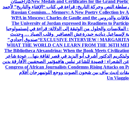
New Medals and Certificates for the Grand Poet
كازاخستان
ن سلطة النص وحركة التاريخ: قراءة في كتاب “الإفتاء والتاريخ” لأحمد
Russian Cosmism… Memory: A New Poetry Collection by A
لعلاقات والدروس
WPA in Moscow: Charles de Gaulle and the
The University of Jordan expressed its Readiness to Particip
: الملابسات والحلول
من الوثيقة إلى الدلالة: قراءة في إبستمولوجيا
ية لإسماعيل دياديه حيدرة
عش العصافير وقلب الصياد … وحديث
EXCLUSIVE INTERVIEW | MARGARITA
“صندوق أجدادي”
WHAT THE WORLD CAN LEARN FROM THE 36TH ME
The Bibliotheca Alexandrina: When the Book Meets Civilizatio
ولي
تكريم الدكتور أشرف أبو اليزيد في قصر ثقافة بنها… عودة شاعر
عن الشعراء | قصيدة للشاعر نيلس هاف
مؤتمر الصحفيين الأفارقة يدين
Congress of African Journalists Condemns Rising Attacks on P
ات إديث بياف بين شجون الصوت ووجع اللون
مهرجان أفلام
Un Viaggio 