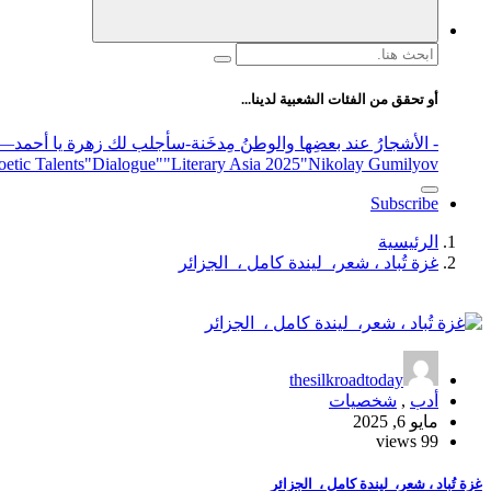
البحث
عن:
أو تحقق من الفئات الشعبية لدينا...
- الأشجارُ عند بعضِها والوطنُ مِدخَنة
-سأجلب لك زهرة يا أحمد
elease
"Nikolay Gumilyov و poet
"Literary Asia 2025
"Dialogue"
etic Talents
Subscribe
الرئيسية
غزة تُباد ، شعر، ليندة كامل ، الجزائر
thesilkroadtoday
أدب
,
شخصيات
مايو 6, 2025
99 views
غزة تُباد ، شعر، ليندة كامل ، الجزائر