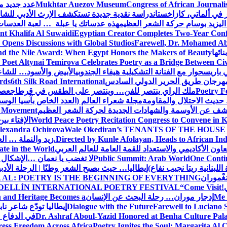
Congress of African Journali
Mukhtar Auezov Museum
عدد جديد م
في ألماتي، كازاخستان
دراسة نقدية جديدة تستكشف الإرث الأدبي للشا
اليزيد بوسام حركة الشعر العظيم
هذه عدساتك يا عبلة … لعبة العدسات
nt Khalifa Al Suwaidi
Egyptian Creator Completes Two-Year Conf
 Opens Discussions with Global Studios
Farewell, Dr. Mohamed Ab
ائها
d the Nile Award: When Egypt Honors the Makers of Beauty
Poet Altynai Temirova Celebrates Poetry as a Bridge Between Civil
 باريس
حوار مع الفنانة التشكيلية هيفاء الجندوبي
الأبيض والأسود… للشاع
 مهرجان طريق الحرير الدولي السادس
6th Silk Road International
ards
Poetry F
ملك الراي ينتصر للفن… وينتصر على الطقس في قرطاج
عصف
حديث الاحتلال والمقاومة
مجلة شعراء العالم (العدد الخاص بآسيا الو
شف عن الأوسمة والشهادات الجديدة لحركة الشعر العظيم
ic Movement
World Peace Poetry Recitation Congress to Convene in 
الإفتاء بي
lexandra Ochirova
Wale Okediran’s TENANTS OF THE HOUSE
Directed by Kunle Afolayan, Heads to African In
زيد والنملة … ا
اون الأكاديمي والاستعداد للقمة العامة للعالم العربي
ate in the World
One Contin
Public Summit: Arab World
لا تغضب يا نعمان …الإشكال 
للبنانية ريتا نجيب نفاع)
إيطاليا… حيث يصبح الشعر وطنًا | الرحلة الأدب
مَغْموران
 AL: POETRY IS THE BEGINNING OF EVERYTHING
!
“Come Visit
DELLÍN INTERNATIONAL POETRY FESTIVAL
Me 
إدجار موران… رحلة البحث عن الإنسان
n and Heritage Becomes a
Farewell to Lucian
Dialogue with the Future
إيطاليا تودّع شاعر ناب
Dr. Ashraf Aboul-Yazid Honored at Benha Culture Palac
في الدفاع 
ress Freedom Across Africa
Poetry Ignites the Soul: Margarita Al C