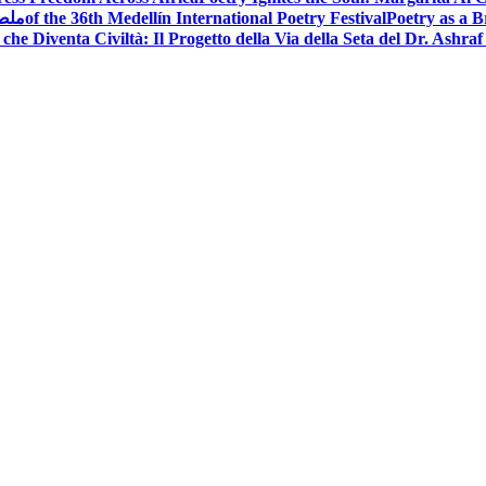
Poetry as a B
of the 36th Medellín International Poetry Festival
ملصق
che Diventa Civiltà: Il Progetto della Via della Seta del Dr. Ashra