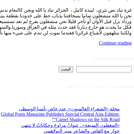
غزة تباد نص نثري، ليندة كامل ، الجزائر تباد يا الله ونحن كالنعام ن
نحن يا الله منشغلون تماما بسخافتنا بذباب حط على خدودنا بقطعة بيتز
ورذاذ نزل قبل الأوان أو تأخر قليلا نحن منشغلون بفرح لم نعد نستسي
فكل ما يحدث هو خارج ديارنا فقد حدث مثله في العراق وسوريا والسود
ولكننا متلهفون لأشباع غرائزنا فعندما نموت لن نندم على شيء منها ن
Continue reading
البحث
البحث
Recent Posts
مجلة «الشعراء العالميون»: عدد خاص بآسيا الوسطى
Global Poets Magazine Publishes Special Central Asia Edition:
“Camel Shadows on the Silk Road”
«المغفلون السبعة».. عنوانٌ مراوغ وحكاياتٌ لا تنتهي
حوار مع القاص والشاعر منير البولاهمي