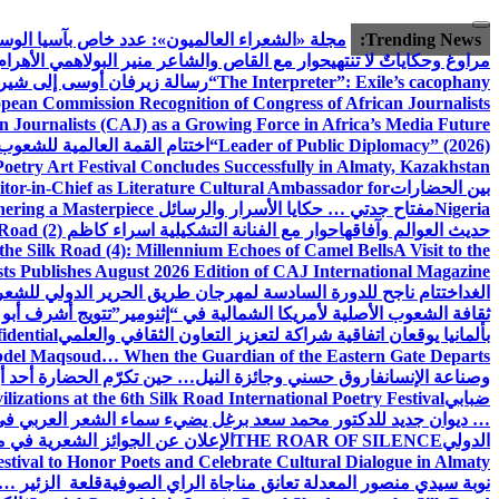
التجاوز
إلى
Trending News:
مجلة «الشعراء العالميون»: عدد خاص بآسيا الو
المحتوى
مراوغ وحكاياتٌ لا تنتهي
حوار مع القاص والشاعر منير البولاهمي
الأهرا
“The Interpreter”: Exile’s cacophany
رسالة زيرفان أوسى إلى شير
ean Commission Recognition of Congress of African Journalists
n Journalists (CAJ) as a Growing Force in Africa’s Media Future
“Leader of Public Diplomacy” (2026)
اختتام القمة العالمية للشعوب 
oetry Art Festival Concludes Successfully in Almaty, Kazakhstan
بين الحضارات
or-in-Chief as Literature Cultural Ambassador for
Nigeria
مفتاح جدتي … حكايا الأسرار والرسائل
hering a Masterpiece
حديث العوالم وآفاقها
حوار مع الفنانة التشكيلية اسراء كاظم
Road (2)
the Silk Road (4): Millennium Echoes of Camel Bells
A Visit to the
sts Publishes August 2026 Edition of CAJ International Magazine
الغد
اختتام ناجح للدورة السادسة لمهرجان طريق الحرير الدولي للشعر 
ثقافة الشعوب الأصلية لأمريكا الشمالية في “إثنومير”
تتويج أشرف أبو 
بألمانيا يوقعان اتفاقية شراكة لتعزيز التعاون الثقافي والعلمي
idential
del Maqsoud… When the Guardian of the Eastern Gate Departs
وصناعة الإنسان
فاروق حسني وجائزة النيل… حين تكرّم الحضارة أحد أبن
ضبابي
izations at the 6th Silk Road International Poetry Festival
… ديوان جديد للدكتور محمد سعد برغل يضيء سماء الشعر العربي في
الدولي
THE ROAR OF SILENCE
الإعلان عن الجوائز الشعرية في
estival to Honor Poets and Celebrate Cultural Dialogue in Almaty
نوبة سيدي منصور المعدلة تعانق مناجاة الراي الصوفية
قلعة الزئير … 