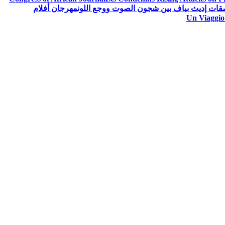
ات إديث بياف بين شجون الصوت ووجع اللون
مهرجان أفلام
Un Viaggio 