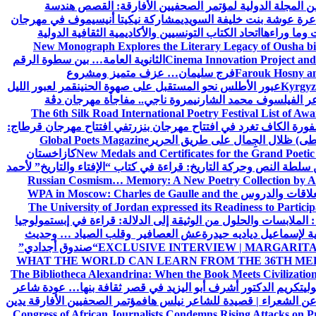
ن المجلة الدولية لمؤتمر الصحفيين الأفارقة: القصص هندسة
عرة عوشة بنت خليفة السويدي
مشاركة نيكيتا أنيسيموف في مهرجان
 وما وراءها
اتحاد الكتاب التونسيين والأكاديمية الثقافية الدولية
New Monograph Explores the Literary Legacy of Ousha bi
Cinema Innovation Project and
الثانوية العامة… بين سطوة الرقم
Farouk Hosny an
فرج سليمان… عزف متميز ومشروع
Kyrgyz 
عبور الأطلس نحو المستقبل على صهوة الحنين
قمر لعبور الليل
ر الفيلسوف محمد الشارني
مروة ناجي.. مفاجأة مهرجان دڨة
The 6th Silk Road International Poetry Festival List of Aw
ورة الكاف تغرد في افتتاح مهرجان بنزرت
في افتتاح مهرجان قرطاج:
سطى) ظلال الجِمال على طريق الحرير
Global Poets Magazine
New Medals and Certificates for the Grand Poet
كازاخستان
ن سلطة النص وحركة التاريخ: قراءة في كتاب “الإفتاء والتاريخ” لأحمد
Russian Cosmism… Memory: A New Poetry Collection by A
لعلاقات والدروس
WPA in Moscow: Charles de Gaulle and the
The University of Jordan expressed its Readiness to Particip
: الملابسات والحلول
من الوثيقة إلى الدلالة: قراءة في إبستمولوجيا
ية لإسماعيل دياديه حيدرة
عش العصافير وقلب الصياد … وحديث
EXCLUSIVE INTERVIEW | MARGARITA
“صندوق أجدادي”
WHAT THE WORLD CAN LEARN FROM THE 36TH ME
The Bibliotheca Alexandrina: When the Book Meets Civilizatio
ولي
تكريم الدكتور أشرف أبو اليزيد في قصر ثقافة بنها… عودة شاعر
عن الشعراء | قصيدة للشاعر نيلس هاف
مؤتمر الصحفيين الأفارقة يدين
Congress of African Journalists Condemns Rising Attacks on P