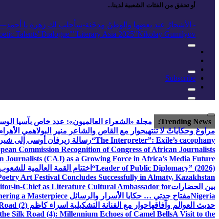
أو تحقق من الفئات الشعبية لدينا...
- الأشجارُ عند بعضِها والوطنُ مِدخَنة
-سأجلب لك زهرة يا أحمد
elease
"Nikolay Gumilyov و poet
"Literary Asia 2025
"Dialogue"
etic Talents
Subscribe
Trending News:
مجلة «الشعراء العالميون»: عدد خاص بآسيا الو
مراوغ وحكاياتٌ لا تنتهي
حوار مع القاص والشاعر منير البولاهمي
الأهرا
“The Interpreter”: Exile’s cacophany
رسالة زيرفان أوسى إلى شير
ean Commission Recognition of Congress of African Journalists
n Journalists (CAJ) as a Growing Force in Africa’s Media Future
“Leader of Public Diplomacy” (2026)
اختتام القمة العالمية للشعوب 
oetry Art Festival Concludes Successfully in Almaty, Kazakhstan
بين الحضارات
or-in-Chief as Literature Cultural Ambassador for
Nigeria
مفتاح جدتي … حكايا الأسرار والرسائل
hering a Masterpiece
حديث العوالم وآفاقها
حوار مع الفنانة التشكيلية اسراء كاظم
Road (2)
the Silk Road (4): Millennium Echoes of Camel Bells
A Visit to the