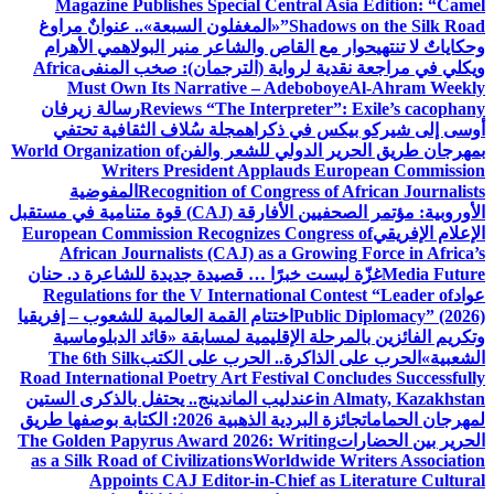
Magazine Publishes Special Central Asia Edition: “Camel
Shadows on the Silk Road”
«المغفلون السبعة».. عنوانٌ مراوغ
وحكاياتٌ لا تنتهي
حوار مع القاص والشاعر منير البولاهمي
الأهرام
ويكلي في مراجعة نقدية لرواية (الترجمان): صخب المنفى
Africa
Must Own Its Narrative – Adeboboye
Al-Ahram Weekly
Reviews “The Interpreter”: Exile’s cacophany
رسالة زيرفان
أوسى إلى شيركو بيكس في ذكراه
مجلة سُلاف الثقافية تحتفي
بمهرجان طريق الحرير الدولي للشعر والفن
World Organization of
Writers President Applauds European Commission
Recognition of Congress of African Journalists
المفوضية
الأوروبية: مؤتمر الصحفيين الأفارقة (CAJ) قوة متنامية في مستقبل
الإعلام الإفريقي
European Commission Recognizes Congress of
African Journalists (CAJ) as a Growing Force in Africa’s
Media Future
غزّة ليست خبرًا … قصيدة جديدة للشاعرة د. حنان
عواد
Regulations for the V International Contest “Leader of
Public Diplomacy” (2026)
اختتام القمة العالمية للشعوب – إفريقيا
وتكريم الفائزين بالمرحلة الإقليمية لمسابقة «قائد الدبلوماسية
الشعبية»
الحرب على الذاكرة.. الحرب على الكتب
The 6th Silk
Road International Poetry Art Festival Concludes Successfully
in Almaty, Kazakhstan
عندليب الماندينج.. يحتفل بالذكرى الستين
لمهرجان الحمامات
جائزة البردية الذهبية 2026: الكتابة بوصفها طريق
الحرير بين الحضارات
The Golden Papyrus Award 2026: Writing
as a Silk Road of Civilizations
Worldwide Writers Association
Appoints CAJ Editor-in-Chief as Literature Cultural