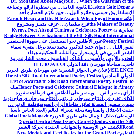
Dr. Mohamed Abdel Maqsoud… When the Guardian of the
Eastern Gate Departs
الثانوية العامة… بين سطوة الرقم وصناعة
الإنسان
فاروق حسني وجائزة النيل… حين تكرّم الحضارة أحد
أبنائها
Farouk Hosny and the Nile Award: When Egypt Honors
the Makers of Beauty
فرج سليمان… عزف متميز ومشروع
ضبابي
Kyrgyz Poet Altynai Temirova Celebrates Poetry as a
Bridge Between Civilizations at the 6th Silk Road International
Poetry Festival
عبور الأطلس نحو المستقبل على صهوة الحنين
قمر
لعبور الليل … ديوان جديد للدكتور محمد سعد برغل يضيء سماء
الشعر العربي في باريس
حوار مع الفنانة التشكيلية هيفاء
الجندوبي
الأبيض والأسود… للشاعر الفيلسوف محمد الشارني
مروة
ناجي.. مفاجأة مهرجان دڨة الدولي
THE ROAR OF
SILENCE
الإعلان عن الجوائز الشعرية في مهرجان طريق الحرير
الدولي السادس
The 6th Silk Road International Poetry Festival
List of Awards
6th Silk Road International Poetry Festival to
Honor Poets and Celebrate Cultural Dialogue in Almaty
ملك
الراي ينتصر للفن… وينتصر على الطقس في قرطاج
عصفورة
الكاف تغرد في افتتاح مهرجان بنزرت
في افتتاح مهرجان قرطاج: نوبة
سيدي منصور المعدلة تعانق مناجاة الراي الصوفية
قلعة الزئير …
حديث الاحتلال والمقاومة
مجلة شعراء العالم (العدد الخاص بآسيا
الوسطى) ظلال الجِمال على طريق الحرير
Global Poets Magazine
(Special Central Asia Issue): Camel Shadows on the Silk
Road
الكشف عن الأوسمة والشهادات الجديدة لحركة الشعر
العظيم
New Medals and Certificates for the Grand Poetic