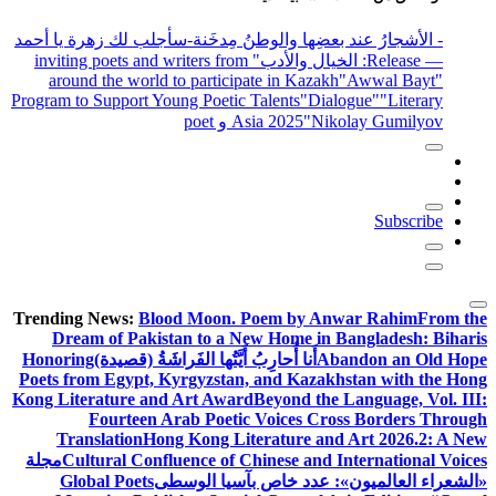
- الأشجارُ عند بعضِها والوطنُ مِدخَنة
-سأجلب لك زهرة يا أحمد
— Release
: الخيال والأدب
" inviting poets and writers from
around the world to participate in Kazakh
"Awwal Bayt"
Program to Support Young Poetic Talents
"Dialogue"
"Literary
"Nikolay Gumilyov و poet
Asia 2025
Subscribe
Trending News:
Blood Moon. Poem by Anwar Rahim
From the
Dream of Pakistan to a New Home in Bangladesh: Biharis
Abandon an Old Hope
أَنا أُحارِبُ أَيَّتُها الفَراشَةُ (قصيدة)
Honoring
Poets from Egypt, Kyrgyzstan, and Kazakhstan with the Hong
Kong Literature and Art Award
Beyond the Language, Vol. III:
Fourteen Arab Poetic Voices Cross Borders Through
Translation
Hong Kong Literature and Art 2026.2: A New
Cultural Confluence of Chinese and International Voices
مجلة
«الشعراء العالميون»: عدد خاص بآسيا الوسطى
Global Poets