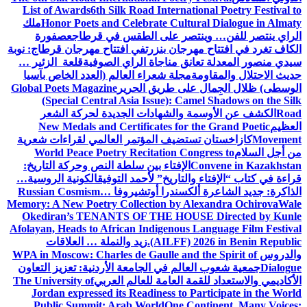
List of Awards
6th Silk Road International Poetry Festival to
Honor Poets and Celebrate Cultural Dialogue in Almaty
ملك
الراي ينتصر للفن… وينتصر على الطقس في قرطاج
عصفورة
الكاف تغرد في افتتاح مهرجان بنزرت
في افتتاح مهرجان قرطاج: نوبة
سيدي منصور المعدلة تعانق مناجاة الراي الصوفية
قلعة الزئير …
حديث الاحتلال والمقاومة
مجلة شعراء العالم (العدد الخاص بآسيا
الوسطى) ظلال الجِمال على طريق الحرير
Global Poets Magazine
(Special Central Asia Issue): Camel Shadows on the Silk
Road
الكشف عن الأوسمة والشهادات الجديدة لحركة الشعر
العظيم
New Medals and Certificates for the Grand Poetic
Movement
كازاخستان تستضيف المؤتمر العالمي لقراءات شعرية
من أجل السلام
World Peace Poetry Recitation Congress to
Convene in Kazakhstan
الإفتاء بين سلطة النص وحركة التاريخ:
قراءة في كتاب “الإفتاء والتاريخ” لأحمد التوفيق
الكونية الروسية…
الذاكرة: جديد الشاعرة ألكسندرا أوتشيروفا
Russian Cosmism…
Memory: A New Poetry Collection by Alexandra Ochirova
Wale
Okediran’s TENANTS OF THE HOUSE Directed by Kunle
Afolayan, Heads to African Indigenous Language Film Festival
(AILFF) 2026 in Benin Republic.
زيد والنملة … العلاقات
والدروس
WPA in Moscow: Charles de Gaulle and the Spirit of
Dialogue
جمعية شعوب العالم في الجامعة الأردنية: تعزيز التعاون
الأكاديمي والاستعداد للقمة العامة للعالم العربي
The University of
Jordan expressed its Readiness to Participate in the World
Public Summit: Arab World
One Continent, Many Voices: