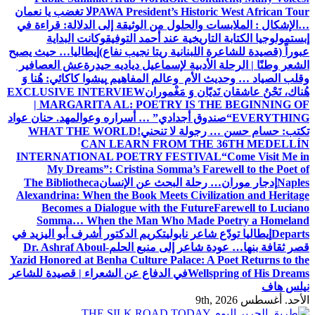
PAWA President’s Historic West African Tour
لا تغضب يا نعمان
…الإشكال : الملابسات والحلول
من الوثيقة إلى الدلالة: قراءة في
إبستمولوجيا الكتابة التاريخية عند أحمد التوفيق
وكانت البداية
عبوراً (قصيدة للشاعرة اللبنانية ريتا نجيب نفاع)
إيطاليا… حيث يصبح
الشعر وطنًا | الرحلة الأدبية لإسماعيل دياديه حيدرة
عش العصافير
وقلب الصياد … وحديث الأم وعالم المفاهيم
پیشوا کاکائي: هُنا وَ
هُناك، نَحْنُ عاشقان نَديّان وَ مَغْموران
EXCLUSIVE INTERVIEW
| MARGARITA AL: POETRY IS THE BEGINNING OF
EVERYTHING
“صندوق أجدادي” … أسراره وعوالمه
د. حنان عواد
تكتب: حسام حسن … رجولة لا تنحني!
WHAT THE WORLD
CAN LEARN FROM THE 36TH MEDELLÍN
INTERNATIONAL POETRY FESTIVAL
“Come Visit Me in
My Dreams”: Cristina Somma’s Farewell to the Poet of
Naples
إدجار موران… رحلة البحث عن الإنسان
The Bibliotheca
Alexandrina: When the Book Meets Civilization and Heritage
Becomes a Dialogue with the Future
Farewell to Luciano
Somma… When the Man Who Made Poetry a Homeland
Departs
إيطاليا تودّع شاعر نابولي
تكريم الدكتور أشرف أبو اليزيد في
قصر ثقافة بنها… عودة شاعر إلى منبع الحلم
Dr. Ashraf Aboul-
Yazid Honored at Benha Culture Palace: A Poet Returns to the
Wellspring of His Dreams
في الدفاع عن الشعراء | قصيدة للشاعر
نيلس هاف
الأحد. أغسطس 9th, 2026