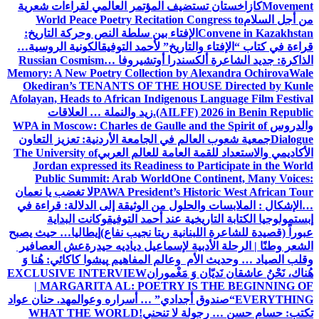
Movement
كازاخستان تستضيف المؤتمر العالمي لقراءات شعرية
من أجل السلام
World Peace Poetry Recitation Congress to
Convene in Kazakhstan
الإفتاء بين سلطة النص وحركة التاريخ:
قراءة في كتاب “الإفتاء والتاريخ” لأحمد التوفيق
الكونية الروسية…
الذاكرة: جديد الشاعرة ألكسندرا أوتشيروفا
Russian Cosmism…
Memory: A New Poetry Collection by Alexandra Ochirova
Wale
Okediran’s TENANTS OF THE HOUSE Directed by Kunle
Afolayan, Heads to African Indigenous Language Film Festival
(AILFF) 2026 in Benin Republic.
زيد والنملة … العلاقات
والدروس
WPA in Moscow: Charles de Gaulle and the Spirit of
Dialogue
جمعية شعوب العالم في الجامعة الأردنية: تعزيز التعاون
الأكاديمي والاستعداد للقمة العامة للعالم العربي
The University of
Jordan expressed its Readiness to Participate in the World
Public Summit: Arab World
One Continent, Many Voices:
PAWA President’s Historic West African Tour
لا تغضب يا نعمان
…الإشكال : الملابسات والحلول
من الوثيقة إلى الدلالة: قراءة في
إبستمولوجيا الكتابة التاريخية عند أحمد التوفيق
وكانت البداية
عبوراً (قصيدة للشاعرة اللبنانية ريتا نجيب نفاع)
إيطاليا… حيث يصبح
الشعر وطنًا | الرحلة الأدبية لإسماعيل دياديه حيدرة
عش العصافير
وقلب الصياد … وحديث الأم وعالم المفاهيم
پیشوا کاکائي: هُنا وَ
هُناك، نَحْنُ عاشقان نَديّان وَ مَغْموران
EXCLUSIVE INTERVIEW
| MARGARITA AL: POETRY IS THE BEGINNING OF
EVERYTHING
“صندوق أجدادي” … أسراره وعوالمه
د. حنان عواد
تكتب: حسام حسن … رجولة لا تنحني!
WHAT THE WORLD