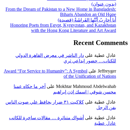
(بدون عنوان)
From the Dream of Pakistan to a New Home in Bangladesh:
Biharis Abandon an Old Hope
أَنا أُحارِبُ أَيَّتُها الفَراشَةُ (قصيدة)
Honoring Poets from Egypt, Kyrgyzstan, and Kazakhstan
with the Hong Kong Literature and Art Award
Recent Comments
عادل عطية
على
دار الناشر في معرض القاهرة الدولي
للكتاب… حضور إبداعي ثري
Jeffreyger
على
Award “For Service to Humanity”: A Symbol
of the Unification of Nations
Mokhtar Mahmoud Abdelwahab
على
آخر ما حكاه عمنا
محسن شوقي | اسمك إذن إبراهيم
عادل عطية
على
كلاكيت ٣١ ضرار يحافظ علي صوت الناس
بفن الزجل
عادل عطية
على
أشواك متناثرة … مقالات ساخرة للكاتب
عادل عطية