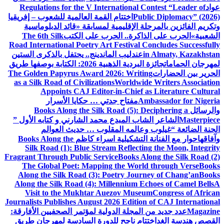
عواد
Regulations for the V International Contest “Leader of
Public Diplomacy” (2026)
اختتام القمة العالمية للشعوب – إفريقيا
وتكريم الفائزين بالمرحلة الإقليمية لمسابقة «قائد الدبلوماسية
الشعبية»
الحرب على الذاكرة.. الحرب على الكتب
The 6th Silk
Road International Poetry Art Festival Concludes Successfully
in Almaty, Kazakhstan
عندليب الماندينج.. يحتفل بالذكرى الستين
لمهرجان الحمامات
جائزة البردية الذهبية 2026: الكتابة بوصفها طريق
الحرير بين الحضارات
The Golden Papyrus Award 2026: Writing
as a Silk Road of Civilizations
Worldwide Writers Association
Appoints CAJ Editor-in-Chief as Literature Cultural
Ambassador for Nigeria
مفتاح جدتي … حكايا الأسرار
والرسائل
Books Along the Silk Road (5): Deciphering a
Masterpiece
الشاعر الشاب المبدع محمد الشارني و كتابه الأول ”
الجنة الضائعة “
غيلوب وعالمه المقلوب … حديث العوالم
وآفاقها
حوار مع الفنانة التشكيلية اسراء كاظم
Books Along the
Silk Road (1): Blue Stream Reflecting the Moon, Integrity
Fragrant Through Public Service
Books Along the Silk Road (2)
The Global Poet: Mapping the World through Verse
Books
Along the Silk Road (3): Poetry Journey of Chang’an
Books
Along the Silk Road (4): Millennium Echoes of Camel Bells
A
Visit to the Mukhtar Auezov Museum
Congress of African
Journalists Publishes August 2026 Edition of CAJ International
Magazine
عدد جديد من المجلة الدولية لمؤتمر الصحفيين الأفارقة:
القصص هندسة الغد
اختتام ناجح للدورة السادسة لمهرجان طريق