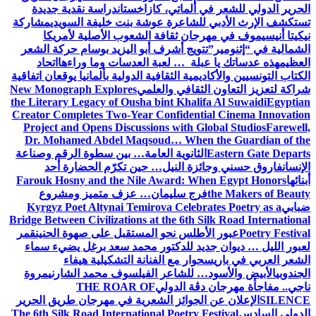
الحرير الدولي للشعر في ألماتي، كازاخستان
دراسة نقدية جديدة
تستكشف الإرث الأدبي للشاعرة عوشة بنت خليفة السويدي
مشاركة
نيكيتا أنيسيموف في مهرجان ثقافة الشعوب الأصلية لأمريكا
الشمالية في “إثنومير”
تتويج أشرف أبو اليزيد بوسام حركة الشعر
العظيم
هذه عدساتك يا عبلة … لعبة العدسات وما وراءها
اتحاد
الكتاب التونسيين والأكاديمية الثقافية الدولية بألمانيا يوقعان اتفاقية
شراكة لتعزيز التعاون الثقافي والعلمي
New Monograph Explores
the Literary Legacy of Ousha bint Khalifa Al Suwaidi
Egyptian
Creator Completes Two-Year Confidential Cinema Innovation
Project and Opens Discussions with Global Studios
Farewell,
Dr. Mohamed Abdel Maqsoud… When the Guardian of the
Eastern Gate Departs
الثانوية العامة… بين سطوة الرقم وصناعة
الإنسان
فاروق حسني وجائزة النيل… حين تكرّم الحضارة أحد
أبنائها
Farouk Hosny and the Nile Award: When Egypt Honors
the Makers of Beauty
فرج سليمان… عزف متميز ومشروع
ضبابي
Kyrgyz Poet Altynai Temirova Celebrates Poetry as a
Bridge Between Civilizations at the 6th Silk Road International
Poetry Festival
عبور الأطلس نحو المستقبل على صهوة الحنين
قمر
لعبور الليل … ديوان جديد للدكتور محمد سعد برغل يضيء سماء
الشعر العربي في باريس
حوار مع الفنانة التشكيلية هيفاء
الجندوبي
الأبيض والأسود… للشاعر الفيلسوف محمد الشارني
مروة
ناجي.. مفاجأة مهرجان دڨة الدولي
THE ROAR OF
SILENCE
الإعلان عن الجوائز الشعرية في مهرجان طريق الحرير
الدولي السادس
The 6th Silk Road International Poetry Festival