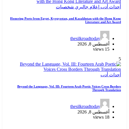
أحداث
أدب
إعلام
جاليري
شخصيات
Honoring Poets from Egypt, Kyrgyzstan, and Kazakhstan with the Hong Kong
Literature and Art Award
thesilkroadtoday
أغسطس 8, 2026
15 views
5
أحداث
أدب
Beyond the Language, Vol. III: Fourteen Arab Poetic Voices Cross Borders
Through Translation
thesilkroadtoday
أغسطس 8, 2026
18 views