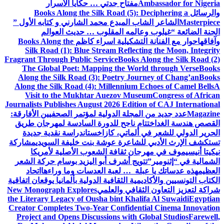
Ambassador for Nigeria
مفتاح جدتي … حكايا الأسرار
والرسائل
Books Along the Silk Road (5): Deciphering a
Masterpiece
الشاعر الشاب المبدع محمد الشارني و كتابه الأول ”
الجنة الضائعة “
غيلوب وعالمه المقلوب … حديث العوالم
وآفاقها
حوار مع الفنانة التشكيلية اسراء كاظم
Books Along the
Silk Road (1): Blue Stream Reflecting the Moon, Integrity
Fragrant Through Public Service
Books Along the Silk Road (2)
The Global Poet: Mapping the World through Verse
Books
Along the Silk Road (3): Poetry Journey of Chang’an
Books
Along the Silk Road (4): Millennium Echoes of Camel Bells
A
Visit to the Mukhtar Auezov Museum
Congress of African
Journalists Publishes August 2026 Edition of CAJ International
Magazine
عدد جديد من المجلة الدولية لمؤتمر الصحفيين الأفارقة:
القصص هندسة الغد
اختتام ناجح للدورة السادسة لمهرجان طريق
الحرير الدولي للشعر في ألماتي، كازاخستان
دراسة نقدية جديدة
تستكشف الإرث الأدبي للشاعرة عوشة بنت خليفة السويدي
مشاركة
نيكيتا أنيسيموف في مهرجان ثقافة الشعوب الأصلية لأمريكا
الشمالية في “إثنومير”
تتويج أشرف أبو اليزيد بوسام حركة الشعر
العظيم
هذه عدساتك يا عبلة … لعبة العدسات وما وراءها
اتحاد
الكتاب التونسيين والأكاديمية الثقافية الدولية بألمانيا يوقعان اتفاقية
شراكة لتعزيز التعاون الثقافي والعلمي
New Monograph Explores
the Literary Legacy of Ousha bint Khalifa Al Suwaidi
Egyptian
Creator Completes Two-Year Confidential Cinema Innovation
Project and Opens Discussions with Global Studios
Farewell,