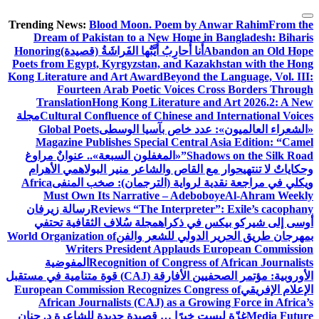
التجاوز
Trending News:
Blood Moon. Poem by Anwar Rahim
From the
إلى
Dream of Pakistan to a New Home in Bangladesh: Biharis
المحتوى
Abandon an Old Hope
أَنا أُحارِبُ أَيَّتُها الفَراشَةُ (قصيدة)
Honoring
Poets from Egypt, Kyrgyzstan, and Kazakhstan with the Hong
Kong Literature and Art Award
Beyond the Language, Vol. III:
Fourteen Arab Poetic Voices Cross Borders Through
Translation
Hong Kong Literature and Art 2026.2: A New
Cultural Confluence of Chinese and International Voices
مجلة
«الشعراء العالميون»: عدد خاص بآسيا الوسطى
Global Poets
Magazine Publishes Special Central Asia Edition: “Camel
Shadows on the Silk Road”
«المغفلون السبعة».. عنوانٌ مراوغ
وحكاياتٌ لا تنتهي
حوار مع القاص والشاعر منير البولاهمي
الأهرام
ويكلي في مراجعة نقدية لرواية (الترجمان): صخب المنفى
Africa
Must Own Its Narrative – Adeboboye
Al-Ahram Weekly
Reviews “The Interpreter”: Exile’s cacophany
رسالة زيرفان
أوسى إلى شيركو بيكس في ذكراه
مجلة سُلاف الثقافية تحتفي
بمهرجان طريق الحرير الدولي للشعر والفن
World Organization of
Writers President Applauds European Commission
Recognition of Congress of African Journalists
المفوضية
الأوروبية: مؤتمر الصحفيين الأفارقة (CAJ) قوة متنامية في مستقبل
الإعلام الإفريقي
European Commission Recognizes Congress of
African Journalists (CAJ) as a Growing Force in Africa’s
Media Future
غزّة ليست خبرًا … قصيدة جديدة للشاعرة د. حنان