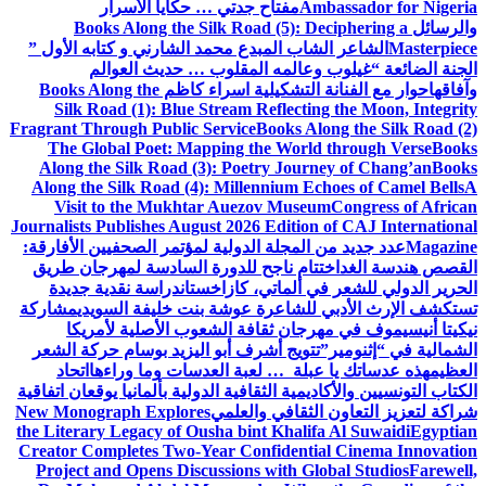
Ambassador for Nigeria
مفتاح جدتي … حكايا الأسرار
والرسائل
Books Along the Silk Road (5): Deciphering a
Masterpiece
الشاعر الشاب المبدع محمد الشارني و كتابه الأول ”
الجنة الضائعة “
غيلوب وعالمه المقلوب … حديث العوالم
وآفاقها
حوار مع الفنانة التشكيلية اسراء كاظم
Books Along the
Silk Road (1): Blue Stream Reflecting the Moon, Integrity
Fragrant Through Public Service
Books Along the Silk Road (2)
The Global Poet: Mapping the World through Verse
Books
Along the Silk Road (3): Poetry Journey of Chang’an
Books
Along the Silk Road (4): Millennium Echoes of Camel Bells
A
Visit to the Mukhtar Auezov Museum
Congress of African
Journalists Publishes August 2026 Edition of CAJ International
Magazine
عدد جديد من المجلة الدولية لمؤتمر الصحفيين الأفارقة:
القصص هندسة الغد
اختتام ناجح للدورة السادسة لمهرجان طريق
الحرير الدولي للشعر في ألماتي، كازاخستان
دراسة نقدية جديدة
تستكشف الإرث الأدبي للشاعرة عوشة بنت خليفة السويدي
مشاركة
نيكيتا أنيسيموف في مهرجان ثقافة الشعوب الأصلية لأمريكا
الشمالية في “إثنومير”
تتويج أشرف أبو اليزيد بوسام حركة الشعر
العظيم
هذه عدساتك يا عبلة … لعبة العدسات وما وراءها
اتحاد
الكتاب التونسيين والأكاديمية الثقافية الدولية بألمانيا يوقعان اتفاقية
شراكة لتعزيز التعاون الثقافي والعلمي
New Monograph Explores
the Literary Legacy of Ousha bint Khalifa Al Suwaidi
Egyptian
Creator Completes Two-Year Confidential Cinema Innovation
Project and Opens Discussions with Global Studios
Farewell,