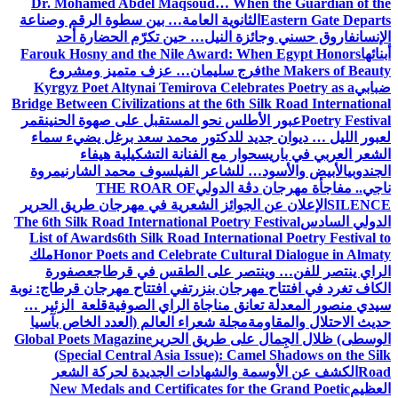
Dr. Mohamed Abdel Maqsoud… When the Guardian of the
Eastern Gate Departs
الثانوية العامة… بين سطوة الرقم وصناعة
الإنسان
فاروق حسني وجائزة النيل… حين تكرّم الحضارة أحد
أبنائها
Farouk Hosny and the Nile Award: When Egypt Honors
the Makers of Beauty
فرج سليمان… عزف متميز ومشروع
ضبابي
Kyrgyz Poet Altynai Temirova Celebrates Poetry as a
Bridge Between Civilizations at the 6th Silk Road International
Poetry Festival
عبور الأطلس نحو المستقبل على صهوة الحنين
قمر
لعبور الليل … ديوان جديد للدكتور محمد سعد برغل يضيء سماء
الشعر العربي في باريس
حوار مع الفنانة التشكيلية هيفاء
الجندوبي
الأبيض والأسود… للشاعر الفيلسوف محمد الشارني
مروة
ناجي.. مفاجأة مهرجان دڨة الدولي
THE ROAR OF
SILENCE
الإعلان عن الجوائز الشعرية في مهرجان طريق الحرير
الدولي السادس
The 6th Silk Road International Poetry Festival
List of Awards
6th Silk Road International Poetry Festival to
Honor Poets and Celebrate Cultural Dialogue in Almaty
ملك
الراي ينتصر للفن… وينتصر على الطقس في قرطاج
عصفورة
الكاف تغرد في افتتاح مهرجان بنزرت
في افتتاح مهرجان قرطاج: نوبة
سيدي منصور المعدلة تعانق مناجاة الراي الصوفية
قلعة الزئير …
حديث الاحتلال والمقاومة
مجلة شعراء العالم (العدد الخاص بآسيا
الوسطى) ظلال الجِمال على طريق الحرير
Global Poets Magazine
(Special Central Asia Issue): Camel Shadows on the Silk
Road
الكشف عن الأوسمة والشهادات الجديدة لحركة الشعر
العظيم
New Medals and Certificates for the Grand Poetic