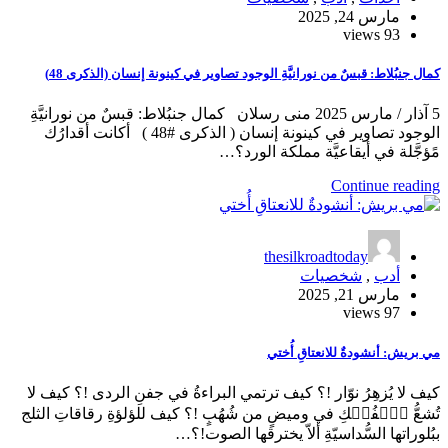
مارس 24, 2025
93 views
كمال جنبُلاط: قبسٌ من نورانيَّةِ الوجود تصاوير في كينونة إنسان (الذكرى 48)
5 آذار / مارس 2025 منى رسلان كمال جنبُلاط: قبسٌ من نورانيَّةِ
الوجود تصاوير في كينونة إنسان ( الذكرى #48 ) أكانت أقدارُك
مًؤجَّلة في أيقاعيَّة مملكة الورد؟…
Continue reading
thesilkroadtoday
أدب
,
شخصيات
مارس 21, 2025
97 views
مي بريش: أنشودةٌ للانعتاقِ أُختي
كيف لا يُزهِرُ نوّار !؟ كيف ترتمي البراءةُ في جفنِ الردى !؟ كيف لا
تُشعُّ ٱلۡفُلۡكِ في وميضٍ من شُهُبٍ !؟ كيف للؤلؤةِ رقاقاتِ الثلج
ببُلوراتها السُّداسيّةِ ألاّ يخترقها الصوت!؟…