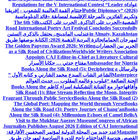
عواد
Regulations for the V International Contest “Leader of
Public Diplomacy” (2026)
اختتام القمة العالمية للشعوب – إفريقيا
وتكريم الفائزين بالمرحلة الإقليمية لمسابقة «قائد الدبلوماسية
الشعبية»
الحرب على الذاكرة.. الحرب على الكتب
The 6th Silk
Road International Poetry Art Festival Concludes Successfully
in Almaty, Kazakhstan
عندليب الماندينج.. يحتفل بالذكرى الستين
لمهرجان الحمامات
جائزة البردية الذهبية 2026: الكتابة بوصفها طريق
الحرير بين الحضارات
The Golden Papyrus Award 2026: Writing
as a Silk Road of Civilizations
Worldwide Writers Association
Appoints CAJ Editor-in-Chief as Literature Cultural
Ambassador for Nigeria
مفتاح جدتي … حكايا الأسرار
والرسائل
Books Along the Silk Road (5): Deciphering a
Masterpiece
الشاعر الشاب المبدع محمد الشارني و كتابه الأول ”
الجنة الضائعة “
غيلوب وعالمه المقلوب … حديث العوالم
وآفاقها
حوار مع الفنانة التشكيلية اسراء كاظم
Books Along the
Silk Road (1): Blue Stream Reflecting the Moon, Integrity
Fragrant Through Public Service
Books Along the Silk Road (2)
The Global Poet: Mapping the World through Verse
Books
Along the Silk Road (3): Poetry Journey of Chang’an
Books
Along the Silk Road (4): Millennium Echoes of Camel Bells
A
Visit to the Mukhtar Auezov Museum
Congress of African
Journalists Publishes August 2026 Edition of CAJ International
Magazine
عدد جديد من المجلة الدولية لمؤتمر الصحفيين الأفارقة:
القصص هندسة الغد
اختتام ناجح للدورة السادسة لمهرجان طريق