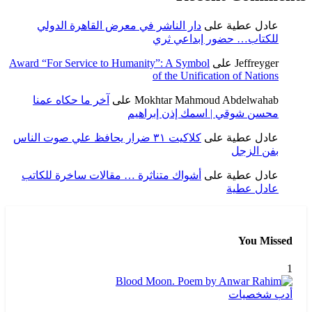
عادل عطية
على
دار الناشر في معرض القاهرة الدولي
للكتاب… حضور إبداعي ثري
Jeffreyger
على
Award “For Service to Humanity”: A Symbol
of the Unification of Nations
Mokhtar Mahmoud Abdelwahab
على
آخر ما حكاه عمنا
محسن شوقي | اسمك إذن إبراهيم
عادل عطية
على
كلاكيت ٣١ ضرار يحافظ علي صوت الناس
بفن الزجل
عادل عطية
على
أشواك متناثرة … مقالات ساخرة للكاتب
عادل عطية
You Missed
1
أدب
شخصيات