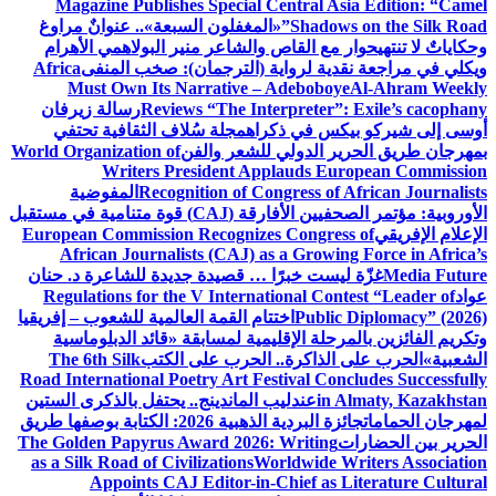
Magazine Publishes Special Central Asia Edition: “Camel
Shadows on the Silk Road”
«المغفلون السبعة».. عنوانٌ مراوغ
وحكاياتٌ لا تنتهي
حوار مع القاص والشاعر منير البولاهمي
الأهرام
ويكلي في مراجعة نقدية لرواية (الترجمان): صخب المنفى
Africa
Must Own Its Narrative – Adeboboye
Al-Ahram Weekly
Reviews “The Interpreter”: Exile’s cacophany
رسالة زيرفان
أوسى إلى شيركو بيكس في ذكراه
مجلة سُلاف الثقافية تحتفي
بمهرجان طريق الحرير الدولي للشعر والفن
World Organization of
Writers President Applauds European Commission
Recognition of Congress of African Journalists
المفوضية
الأوروبية: مؤتمر الصحفيين الأفارقة (CAJ) قوة متنامية في مستقبل
الإعلام الإفريقي
European Commission Recognizes Congress of
African Journalists (CAJ) as a Growing Force in Africa’s
Media Future
غزّة ليست خبرًا … قصيدة جديدة للشاعرة د. حنان
عواد
Regulations for the V International Contest “Leader of
Public Diplomacy” (2026)
اختتام القمة العالمية للشعوب – إفريقيا
وتكريم الفائزين بالمرحلة الإقليمية لمسابقة «قائد الدبلوماسية
الشعبية»
الحرب على الذاكرة.. الحرب على الكتب
The 6th Silk
Road International Poetry Art Festival Concludes Successfully
in Almaty, Kazakhstan
عندليب الماندينج.. يحتفل بالذكرى الستين
لمهرجان الحمامات
جائزة البردية الذهبية 2026: الكتابة بوصفها طريق
الحرير بين الحضارات
The Golden Papyrus Award 2026: Writing
as a Silk Road of Civilizations
Worldwide Writers Association
Appoints CAJ Editor-in-Chief as Literature Cultural