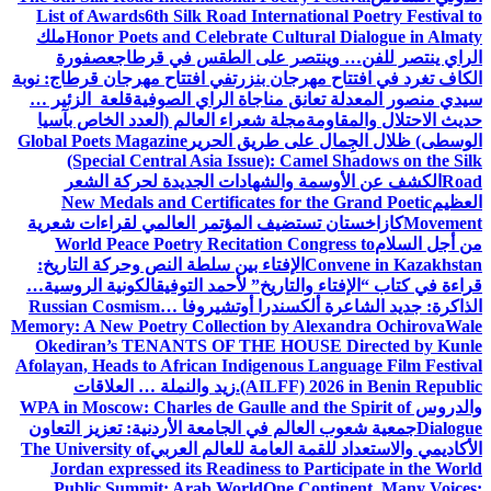
List of Awards
6th Silk Road International Poetry Festival to
Honor Poets and Celebrate Cultural Dialogue in Almaty
ملك
الراي ينتصر للفن… وينتصر على الطقس في قرطاج
عصفورة
الكاف تغرد في افتتاح مهرجان بنزرت
في افتتاح مهرجان قرطاج: نوبة
سيدي منصور المعدلة تعانق مناجاة الراي الصوفية
قلعة الزئير …
حديث الاحتلال والمقاومة
مجلة شعراء العالم (العدد الخاص بآسيا
الوسطى) ظلال الجِمال على طريق الحرير
Global Poets Magazine
(Special Central Asia Issue): Camel Shadows on the Silk
Road
الكشف عن الأوسمة والشهادات الجديدة لحركة الشعر
العظيم
New Medals and Certificates for the Grand Poetic
Movement
كازاخستان تستضيف المؤتمر العالمي لقراءات شعرية
من أجل السلام
World Peace Poetry Recitation Congress to
Convene in Kazakhstan
الإفتاء بين سلطة النص وحركة التاريخ:
قراءة في كتاب “الإفتاء والتاريخ” لأحمد التوفيق
الكونية الروسية…
الذاكرة: جديد الشاعرة ألكسندرا أوتشيروفا
Russian Cosmism…
Memory: A New Poetry Collection by Alexandra Ochirova
Wale
Okediran’s TENANTS OF THE HOUSE Directed by Kunle
Afolayan, Heads to African Indigenous Language Film Festival
(AILFF) 2026 in Benin Republic.
زيد والنملة … العلاقات
والدروس
WPA in Moscow: Charles de Gaulle and the Spirit of
Dialogue
جمعية شعوب العالم في الجامعة الأردنية: تعزيز التعاون
الأكاديمي والاستعداد للقمة العامة للعالم العربي
The University of
Jordan expressed its Readiness to Participate in the World
Public Summit: Arab World
One Continent, Many Voices: