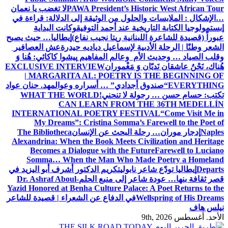
PAWA President’s Historic West African Tour
لا تغضب يا نعمان
…الإشكال : الملابسات والحلول
من الوثيقة إلى الدلالة: قراءة في
إبستمولوجيا الكتابة التاريخية عند أحمد التوفيق
وكانت البداية
عبوراً (قصيدة للشاعرة اللبنانية ريتا نجيب نفاع)
إيطاليا… حيث يصبح
الشعر وطنًا | الرحلة الأدبية لإسماعيل دياديه حيدرة
عش العصافير
وقلب الصياد … وحديث الأم وعالم المفاهيم
پیشوا کاکائي: هُنا وَ
هُناك، نَحْنُ عاشقان نَديّان وَ مَغْموران
EXCLUSIVE INTERVIEW
| MARGARITA AL: POETRY IS THE BEGINNING OF
EVERYTHING
“صندوق أجدادي” … أسراره وعوالمه
د. حنان عواد
تكتب: حسام حسن … رجولة لا تنحني!
WHAT THE WORLD
CAN LEARN FROM THE 36TH MEDELLÍN
INTERNATIONAL POETRY FESTIVAL
“Come Visit Me in
My Dreams”: Cristina Somma’s Farewell to the Poet of
Naples
إدجار موران… رحلة البحث عن الإنسان
The Bibliotheca
Alexandrina: When the Book Meets Civilization and Heritage
Becomes a Dialogue with the Future
Farewell to Luciano
Somma… When the Man Who Made Poetry a Homeland
Departs
إيطاليا تودّع شاعر نابولي
تكريم الدكتور أشرف أبو اليزيد في
قصر ثقافة بنها… عودة شاعر إلى منبع الحلم
Dr. Ashraf Aboul-
Yazid Honored at Benha Culture Palace: A Poet Returns to the
Wellspring of His Dreams
في الدفاع عن الشعراء | قصيدة للشاعر
نيلس هاف
الأحد. أغسطس 9th, 2026