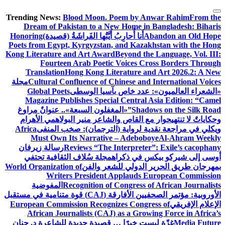
التجاوز
Trending News:
Blood Moon. Poem by Anwar Rahim
From the
إلى
Dream of Pakistan to a New Home in Bangladesh: Biharis
المحتوى
Abandon an Old Hope
أَنا أُحارِبُ أَيَّتُها الفَراشَةُ (قصيدة)
Honoring
Poets from Egypt, Kyrgyzstan, and Kazakhstan with the Hong
Kong Literature and Art Award
Beyond the Language, Vol. III:
Fourteen Arab Poetic Voices Cross Borders Through
Translation
Hong Kong Literature and Art 2026.2: A New
Cultural Confluence of Chinese and International Voices
مجلة
«الشعراء العالميون»: عدد خاص بآسيا الوسطى
Global Poets
Magazine Publishes Special Central Asia Edition: “Camel
Shadows on the Silk Road”
«المغفلون السبعة».. عنوانٌ مراوغ
وحكاياتٌ لا تنتهي
حوار مع القاص والشاعر منير البولاهمي
الأهرام
ويكلي في مراجعة نقدية لرواية (الترجمان): صخب المنفى
Africa
Must Own Its Narrative – Adeboboye
Al-Ahram Weekly
Reviews “The Interpreter”: Exile’s cacophany
رسالة زيرفان
أوسى إلى شيركو بيكس في ذكراه
مجلة سُلاف الثقافية تحتفي
بمهرجان طريق الحرير الدولي للشعر والفن
World Organization of
Writers President Applauds European Commission
Recognition of Congress of African Journalists
المفوضية
الأوروبية: مؤتمر الصحفيين الأفارقة (CAJ) قوة متنامية في مستقبل
الإعلام الإفريقي
European Commission Recognizes Congress of
African Journalists (CAJ) as a Growing Force in Africa’s
Media Future
غزّة ليست خبرًا … قصيدة جديدة للشاعرة د. حنان