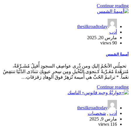
Continue reading
thesilkroadtoday
أدب
مارس 20, 2025
90 views
أميمةُ الشمس
تحمِلُني الأنجُمُ إليكِ ومن ذُرى عواصِفِ السجودِ أُقبِلُ مُشَـرِّقَةٌ،
مُتزهّدةً مُغَـرِّبةً كـنجوَى النَّخْيلِ ومِن سِحرِ عيونِكِ تتنادَى الدُنْيَا تنتفِضُ
نغَماً. * ترانيمُ الحُبِّ هي أُميمة تُزهِرُ فوقَ الوِهادِ زقزقاتِ…
Continue reading
thesilkroadtoday
أدب
,
شخصيات
مارس 9, 2025
116 views