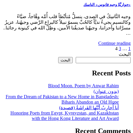
وجيه النَّاسِكُ في الصدى، ينسلُّ مُتأبِّطاً قلب أُمِّه وهَّاجاً، ضيَّاءً
وكالنسيم يجيءُ نديَّاً كالحُبِّ يسموُ نبيلاً كاليراع الرَّضي وجيهُنا، عزيزُ
مسرَّاتنا وأحزاننا، وجيهُنا صديقُنا الأمين، وظِلَّ الله في كينونة رجائنا..
…
Continue reading
1
…
3
تعدد
4
البحث
صفحات
البحث
المقالات
Recent Posts
Blood Moon. Poem by Anwar Rahim
(بدون عنوان)
From the Dream of Pakistan to a New Home in Bangladesh:
Biharis Abandon an Old Hope
أَنا أُحارِبُ أَيَّتُها الفَراشَةُ (قصيدة)
Honoring Poets from Egypt, Kyrgyzstan, and Kazakhstan
with the Hong Kong Literature and Art Award
Recent Comments