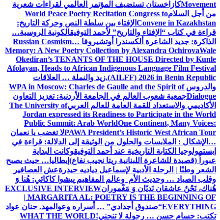
Movement
كازاخستان تستضيف المؤتمر العالمي لقراءات شعرية
من أجل السلام
World Peace Poetry Recitation Congress to
Convene in Kazakhstan
الإفتاء بين سلطة النص وحركة التاريخ:
قراءة في كتاب “الإفتاء والتاريخ” لأحمد التوفيق
الكونية الروسية…
الذاكرة: جديد الشاعرة ألكسندرا أوتشيروفا
Russian Cosmism…
Memory: A New Poetry Collection by Alexandra Ochirova
Wale
Okediran’s TENANTS OF THE HOUSE Directed by Kunle
Afolayan, Heads to African Indigenous Language Film Festival
(AILFF) 2026 in Benin Republic.
زيد والنملة … العلاقات
والدروس
WPA in Moscow: Charles de Gaulle and the Spirit of
Dialogue
جمعية شعوب العالم في الجامعة الأردنية: تعزيز التعاون
الأكاديمي والاستعداد للقمة العامة للعالم العربي
The University of
Jordan expressed its Readiness to Participate in the World
Public Summit: Arab World
One Continent, Many Voices:
PAWA President’s Historic West African Tour
لا تغضب يا نعمان
…الإشكال : الملابسات والحلول
من الوثيقة إلى الدلالة: قراءة في
إبستمولوجيا الكتابة التاريخية عند أحمد التوفيق
وكانت البداية
عبوراً (قصيدة للشاعرة اللبنانية ريتا نجيب نفاع)
إيطاليا… حيث يصبح
الشعر وطنًا | الرحلة الأدبية لإسماعيل دياديه حيدرة
عش العصافير
وقلب الصياد … وحديث الأم وعالم المفاهيم
پیشوا کاکائي: هُنا وَ
هُناك، نَحْنُ عاشقان نَديّان وَ مَغْموران
EXCLUSIVE INTERVIEW
| MARGARITA AL: POETRY IS THE BEGINNING OF
EVERYTHING
“صندوق أجدادي” … أسراره وعوالمه
د. حنان عواد
تكتب: حسام حسن … رجولة لا تنحني!
WHAT THE WORLD