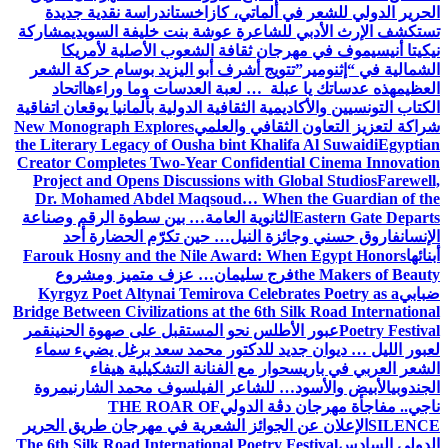
الحرير الدولي للشعر في ألماتي، كازاخستان
دراسة نقدية جديدة
تستكشف الإرث الأدبي للشاعرة عوشة بنت خليفة السويدي
مشاركة
نيكيتا أنيسيموف في مهرجان ثقافة الشعوب الأصلية لأمريكا
الشمالية في “إثنومير”
تتويج أشرف أبو اليزيد بوسام حركة الشعر
العظيم
هذه عدساتك يا عبلة … لعبة العدسات وما وراءها
اتحاد
الكتاب التونسيين والأكاديمية الثقافية الدولية بألمانيا يوقعان اتفاقية
شراكة لتعزيز التعاون الثقافي والعلمي
New Monograph Explores
the Literary Legacy of Ousha bint Khalifa Al Suwaidi
Egyptian
Creator Completes Two-Year Confidential Cinema Innovation
Project and Opens Discussions with Global Studios
Farewell,
Dr. Mohamed Abdel Maqsoud… When the Guardian of the
Eastern Gate Departs
الثانوية العامة… بين سطوة الرقم وصناعة
الإنسان
فاروق حسني وجائزة النيل… حين تكرّم الحضارة أحد
أبنائها
Farouk Hosny and the Nile Award: When Egypt Honors
the Makers of Beauty
فرج سليمان… عزف متميز ومشروع
ضبابي
Kyrgyz Poet Altynai Temirova Celebrates Poetry as a
Bridge Between Civilizations at the 6th Silk Road International
Poetry Festival
عبور الأطلس نحو المستقبل على صهوة الحنين
قمر
لعبور الليل … ديوان جديد للدكتور محمد سعد برغل يضيء سماء
الشعر العربي في باريس
حوار مع الفنانة التشكيلية هيفاء
الجندوبي
الأبيض والأسود… للشاعر الفيلسوف محمد الشارني
مروة
ناجي.. مفاجأة مهرجان دڨة الدولي
THE ROAR OF
SILENCE
الإعلان عن الجوائز الشعرية في مهرجان طريق الحرير
الدولي السادس
The 6th Silk Road International Poetry Festival