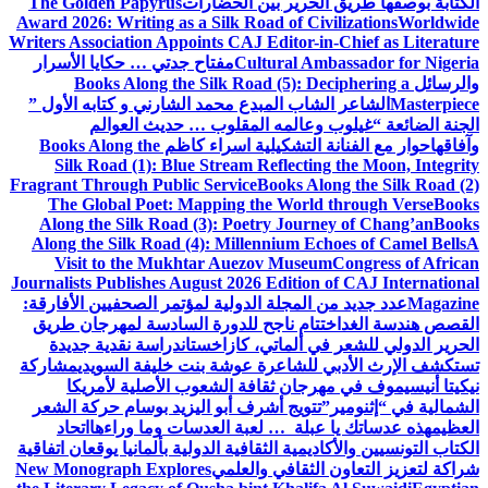
الكتابة بوصفها طريق الحرير بين الحضارات
The Golden Papyrus
Award 2026: Writing as a Silk Road of Civilizations
Worldwide
Writers Association Appoints CAJ Editor-in-Chief as Literature
Cultural Ambassador for Nigeria
مفتاح جدتي … حكايا الأسرار
والرسائل
Books Along the Silk Road (5): Deciphering a
Masterpiece
الشاعر الشاب المبدع محمد الشارني و كتابه الأول ”
الجنة الضائعة “
غيلوب وعالمه المقلوب … حديث العوالم
وآفاقها
حوار مع الفنانة التشكيلية اسراء كاظم
Books Along the
Silk Road (1): Blue Stream Reflecting the Moon, Integrity
Fragrant Through Public Service
Books Along the Silk Road (2)
The Global Poet: Mapping the World through Verse
Books
Along the Silk Road (3): Poetry Journey of Chang’an
Books
Along the Silk Road (4): Millennium Echoes of Camel Bells
A
Visit to the Mukhtar Auezov Museum
Congress of African
Journalists Publishes August 2026 Edition of CAJ International
Magazine
عدد جديد من المجلة الدولية لمؤتمر الصحفيين الأفارقة:
القصص هندسة الغد
اختتام ناجح للدورة السادسة لمهرجان طريق
الحرير الدولي للشعر في ألماتي، كازاخستان
دراسة نقدية جديدة
تستكشف الإرث الأدبي للشاعرة عوشة بنت خليفة السويدي
مشاركة
نيكيتا أنيسيموف في مهرجان ثقافة الشعوب الأصلية لأمريكا
الشمالية في “إثنومير”
تتويج أشرف أبو اليزيد بوسام حركة الشعر
العظيم
هذه عدساتك يا عبلة … لعبة العدسات وما وراءها
اتحاد
الكتاب التونسيين والأكاديمية الثقافية الدولية بألمانيا يوقعان اتفاقية
شراكة لتعزيز التعاون الثقافي والعلمي
New Monograph Explores