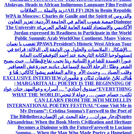
Afolayan, Heads to African Indigenous Language Film Festival
(AILFF) 2026 in Benin Republic.
زيد والنملة … العلاقات
والدروس
WPA in Moscow: Charles de Gaulle and the Spirit of
Dialogue
جمعية شعوب العالم في الجامعة الأردنية: تعزيز التعاون
الأكاديمي والاستعداد للقمة العامة للعالم العربي
The University of
Jordan expressed its Readiness to Participate in the World
Public Summit: Arab World
One Continent, Many Voices:
PAWA President’s Historic West African Tour
لا تغضب يا نعمان
…الإشكال : الملابسات والحلول
من الوثيقة إلى الدلالة: قراءة في
إبستمولوجيا الكتابة التاريخية عند أحمد التوفيق
وكانت البداية
عبوراً (قصيدة للشاعرة اللبنانية ريتا نجيب نفاع)
إيطاليا… حيث يصبح
الشعر وطنًا | الرحلة الأدبية لإسماعيل دياديه حيدرة
عش العصافير
وقلب الصياد … وحديث الأم وعالم المفاهيم
پیشوا کاکائي: هُنا وَ
هُناك، نَحْنُ عاشقان نَديّان وَ مَغْموران
EXCLUSIVE INTERVIEW
| MARGARITA AL: POETRY IS THE BEGINNING OF
EVERYTHING
“صندوق أجدادي” … أسراره وعوالمه
د. حنان عواد
تكتب: حسام حسن … رجولة لا تنحني!
WHAT THE WORLD
CAN LEARN FROM THE 36TH MEDELLÍN
INTERNATIONAL POETRY FESTIVAL
“Come Visit Me in
My Dreams”: Cristina Somma’s Farewell to the Poet of
Naples
إدجار موران… رحلة البحث عن الإنسان
The Bibliotheca
Alexandrina: When the Book Meets Civilization and Heritage
Becomes a Dialogue with the Future
Farewell to Luciano
Somma… When the Man Who Made Poetry a Homeland