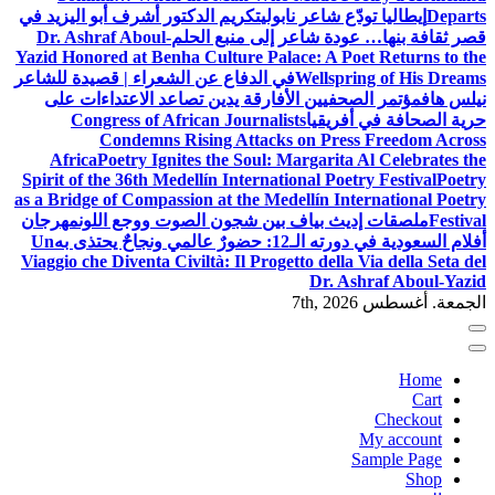
Departs
إيطاليا تودّع شاعر نابولي
تكريم الدكتور أشرف أبو اليزيد في
قصر ثقافة بنها… عودة شاعر إلى منبع الحلم
Dr. Ashraf Aboul-
Yazid Honored at Benha Culture Palace: A Poet Returns to the
Wellspring of His Dreams
في الدفاع عن الشعراء | قصيدة للشاعر
نيلس هاف
مؤتمر الصحفيين الأفارقة يدين تصاعد الاعتداءات على
حرية الصحافة في أفريقيا
Congress of African Journalists
Condemns Rising Attacks on Press Freedom Across
Africa
Poetry Ignites the Soul: Margarita Al Celebrates the
Spirit of the 36th Medellín International Poetry Festival
Poetry
as a Bridge of Compassion at the Medellín International Poetry
Festival
ملصقات إديث بياف بين شجون الصوت ووجع اللون
مهرجان
أفلام السعودية في دورته الـ12: حضورٌ عالمي ونجاحٌ يحتذى به
Un
Viaggio che Diventa Civiltà: Il Progetto della Via della Seta del
Dr. Ashraf Aboul-Yazid
الجمعة. أغسطس 7th, 2026
Home
Cart
Checkout
My account
Sample Page
Shop