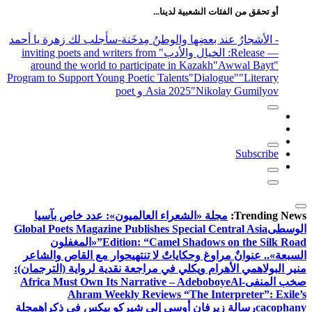
أو تحقق من الفئات الشعبية لدينا...
- الأشجارُ عند بعضِها والوطنُ مِدخَنة
-سأجلب لك زهرة يا أحمد
— Release
: الخيال والأدب
" inviting poets and writers from
around the world to participate in Kazakh
"Awwal Bayt"
Program to Support Young Poetic Talents
"Dialogue"
"Literary
"Nikolay Gumilyov و poet
Asia 2025
Subscribe
Trending News:
مجلة «الشعراء العالميون»: عدد خاص بآسيا
الوسطى
Global Poets Magazine Publishes Special Central Asia
Edition: “Camel Shadows on the Silk Road”
«المغفلون
السبعة».. عنوانٌ مراوغ وحكاياتٌ لا تنتهي
حوار مع القاص والشاعر
منير البولاهمي
الأهرام ويكلي في مراجعة نقدية لرواية (الترجمان):
صخب المنفى
Al-
Africa Must Own Its Narrative – Adeboboye
Ahram Weekly Reviews “The Interpreter”: Exile’s
cacophany
رسالة زيرفان أوسى إلى شيركو بيكس في ذكراه
مجلة