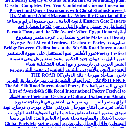
the Literary Legacy of Ousha bint Khalifa Al Suwaidi
Egyptian
Creator Completes Two-Year Confidential Cinema Innovation
Project and Opens Discussions with Global Studios
Farewell,
Dr. Mohamed Abdel Maqsoud… When the Guardian of the
Eastern Gate Departs
الثانوية العامة… بين سطوة الرقم وصناعة
الإنسان
فاروق حسني وجائزة النيل… حين تكرّم الحضارة أحد
أبنائها
Farouk Hosny and the Nile Award: When Egypt Honors
the Makers of Beauty
فرج سليمان… عزف متميز ومشروع
ضبابي
Kyrgyz Poet Altynai Temirova Celebrates Poetry as a
Bridge Between Civilizations at the 6th Silk Road International
Poetry Festival
عبور الأطلس نحو المستقبل على صهوة الحنين
قمر
لعبور الليل … ديوان جديد للدكتور محمد سعد برغل يضيء سماء
الشعر العربي في باريس
حوار مع الفنانة التشكيلية هيفاء
الجندوبي
الأبيض والأسود… للشاعر الفيلسوف محمد الشارني
مروة
ناجي.. مفاجأة مهرجان دڨة الدولي
THE ROAR OF
SILENCE
الإعلان عن الجوائز الشعرية في مهرجان طريق الحرير
الدولي السادس
The 6th Silk Road International Poetry Festival
List of Awards
6th Silk Road International Poetry Festival to
Honor Poets and Celebrate Cultural Dialogue in Almaty
ملك
الراي ينتصر للفن… وينتصر على الطقس في قرطاج
عصفورة
الكاف تغرد في افتتاح مهرجان بنزرت
في افتتاح مهرجان قرطاج: نوبة
سيدي منصور المعدلة تعانق مناجاة الراي الصوفية
قلعة الزئير …
حديث الاحتلال والمقاومة
مجلة شعراء العالم (العدد الخاص بآسيا
الوسطى) ظلال الجِمال على طريق الحرير
Global Poets Magazine