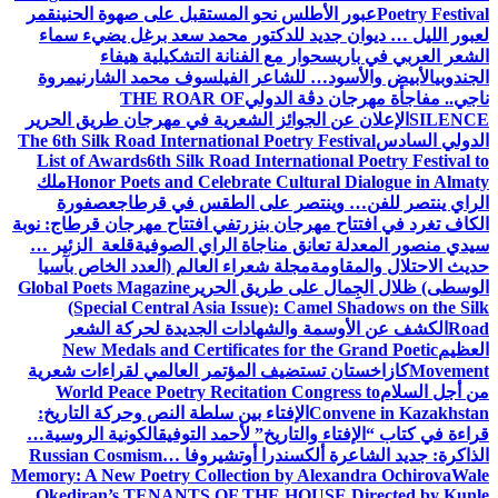
Poetry Festival
عبور الأطلس نحو المستقبل على صهوة الحنين
قمر
لعبور الليل … ديوان جديد للدكتور محمد سعد برغل يضيء سماء
الشعر العربي في باريس
حوار مع الفنانة التشكيلية هيفاء
الجندوبي
الأبيض والأسود… للشاعر الفيلسوف محمد الشارني
مروة
ناجي.. مفاجأة مهرجان دڨة الدولي
THE ROAR OF
SILENCE
الإعلان عن الجوائز الشعرية في مهرجان طريق الحرير
الدولي السادس
The 6th Silk Road International Poetry Festival
List of Awards
6th Silk Road International Poetry Festival to
Honor Poets and Celebrate Cultural Dialogue in Almaty
ملك
الراي ينتصر للفن… وينتصر على الطقس في قرطاج
عصفورة
الكاف تغرد في افتتاح مهرجان بنزرت
في افتتاح مهرجان قرطاج: نوبة
سيدي منصور المعدلة تعانق مناجاة الراي الصوفية
قلعة الزئير …
حديث الاحتلال والمقاومة
مجلة شعراء العالم (العدد الخاص بآسيا
الوسطى) ظلال الجِمال على طريق الحرير
Global Poets Magazine
(Special Central Asia Issue): Camel Shadows on the Silk
Road
الكشف عن الأوسمة والشهادات الجديدة لحركة الشعر
العظيم
New Medals and Certificates for the Grand Poetic
Movement
كازاخستان تستضيف المؤتمر العالمي لقراءات شعرية
من أجل السلام
World Peace Poetry Recitation Congress to
Convene in Kazakhstan
الإفتاء بين سلطة النص وحركة التاريخ:
قراءة في كتاب “الإفتاء والتاريخ” لأحمد التوفيق
الكونية الروسية…
الذاكرة: جديد الشاعرة ألكسندرا أوتشيروفا
Russian Cosmism…
Memory: A New Poetry Collection by Alexandra Ochirova
Wale
Okediran’s TENANTS OF THE HOUSE Directed by Kunle