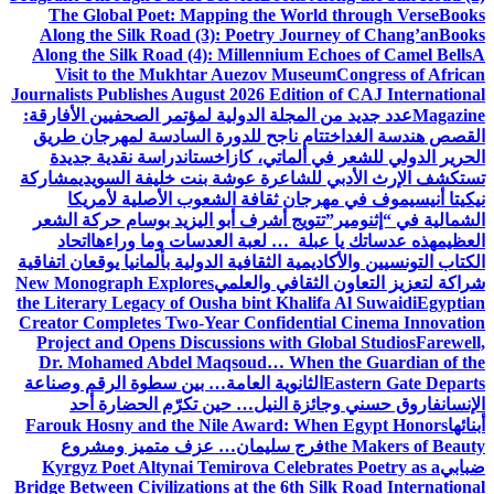
The Global Poet: Mapping the World through Verse
Books
Along the Silk Road (3): Poetry Journey of Chang’an
Books
Along the Silk Road (4): Millennium Echoes of Camel Bells
A
Visit to the Mukhtar Auezov Museum
Congress of African
Journalists Publishes August 2026 Edition of CAJ International
Magazine
عدد جديد من المجلة الدولية لمؤتمر الصحفيين الأفارقة:
القصص هندسة الغد
اختتام ناجح للدورة السادسة لمهرجان طريق
الحرير الدولي للشعر في ألماتي، كازاخستان
دراسة نقدية جديدة
تستكشف الإرث الأدبي للشاعرة عوشة بنت خليفة السويدي
مشاركة
نيكيتا أنيسيموف في مهرجان ثقافة الشعوب الأصلية لأمريكا
الشمالية في “إثنومير”
تتويج أشرف أبو اليزيد بوسام حركة الشعر
العظيم
هذه عدساتك يا عبلة … لعبة العدسات وما وراءها
اتحاد
الكتاب التونسيين والأكاديمية الثقافية الدولية بألمانيا يوقعان اتفاقية
شراكة لتعزيز التعاون الثقافي والعلمي
New Monograph Explores
the Literary Legacy of Ousha bint Khalifa Al Suwaidi
Egyptian
Creator Completes Two-Year Confidential Cinema Innovation
Project and Opens Discussions with Global Studios
Farewell,
Dr. Mohamed Abdel Maqsoud… When the Guardian of the
Eastern Gate Departs
الثانوية العامة… بين سطوة الرقم وصناعة
الإنسان
فاروق حسني وجائزة النيل… حين تكرّم الحضارة أحد
أبنائها
Farouk Hosny and the Nile Award: When Egypt Honors
the Makers of Beauty
فرج سليمان… عزف متميز ومشروع
ضبابي
Kyrgyz Poet Altynai Temirova Celebrates Poetry as a
Bridge Between Civilizations at the 6th Silk Road International