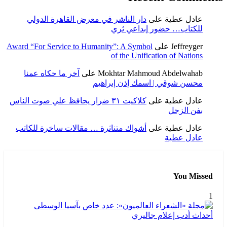
عادل عطية
على
دار الناشر في معرض القاهرة الدولي
للكتاب… حضور إبداعي ثري
Jeffreyger
على
Award “For Service to Humanity”: A Symbol
of the Unification of Nations
Mokhtar Mahmoud Abdelwahab
على
آخر ما حكاه عمنا
محسن شوقي | اسمك إذن إبراهيم
عادل عطية
على
كلاكيت ٣١ ضرار يحافظ علي صوت الناس
بفن الزجل
عادل عطية
على
أشواك متناثرة … مقالات ساخرة للكاتب
عادل عطية
You Missed
1
أحداث
أدب
إعلام
جاليري