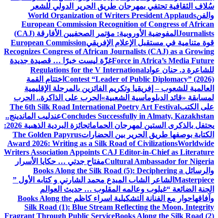
سُلاف الثقافية تحتفي بمهرجان طريق الحرير الدولي للشعر
والفن
World Organization of Writers President Applauds
European Commission Recognition of Congress of African
Journalists
المفوضية الأوروبية: مؤتمر الصحفيين الأفارقة (CAJ)
قوة متنامية في مستقبل الإعلام الإفريقي
European Commission
Recognizes Congress of African Journalists (CAJ) as a Growing
Force in Africa’s Media Future
غزّة ليست خبرًا … قصيدة جديدة
للشاعرة د. حنان عواد
Regulations for the V International
Contest “Leader of Public Diplomacy” (2026)
اختتام القمة
العالمية للشعوب – إفريقيا وتكريم الفائزين بالمرحلة الإقليمية
لمسابقة «قائد الدبلوماسية الشعبية»
الحرب على الذاكرة.. الحرب
على الكتب
The 6th Silk Road International Poetry Art Festival
Concludes Successfully in Almaty, Kazakhstan
عندليب الماندينج..
يحتفل بالذكرى الستين لمهرجان الحمامات
جائزة البردية الذهبية 2026:
الكتابة بوصفها طريق الحرير بين الحضارات
The Golden Papyrus
Award 2026: Writing as a Silk Road of Civilizations
Worldwide
Writers Association Appoints CAJ Editor-in-Chief as Literature
Cultural Ambassador for Nigeria
مفتاح جدتي … حكايا الأسرار
والرسائل
Books Along the Silk Road (5): Deciphering a
Masterpiece
الشاعر الشاب المبدع محمد الشارني و كتابه الأول ”
الجنة الضائعة “
غيلوب وعالمه المقلوب … حديث العوالم
وآفاقها
حوار مع الفنانة التشكيلية اسراء كاظم
Books Along the
Silk Road (1): Blue Stream Reflecting the Moon, Integrity
Fragrant Through Public Service
Books Along the Silk Road (2)