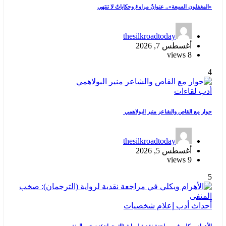
«المغفلون السبعة».. عنوانٌ مراوغ وحكاياتٌ لا تنتهي
thesilkroadtoday
أغسطس 7, 2026
8 views
4
أدب
لقاءات
حوار مع القاص والشاعر منير البولاهمي
thesilkroadtoday
أغسطس 5, 2026
9 views
5
أحداث
أدب
إعلام
شخصيات
الأهرام ويكلي في مراجعة نقدية لرواية (الترجمان): صخب المنفى