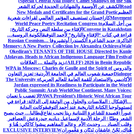
(Special Central Asia Issue): Camel Shadows on the Silk
Road
الكشف عن الأوسمة والشهادات الجديدة لحركة الشعر
العظيم
New Medals and Certificates for the Grand Poetic
Movement
كازاخستان تستضيف المؤتمر العالمي لقراءات شعرية
من أجل السلام
World Peace Poetry Recitation Congress to
Convene in Kazakhstan
الإفتاء بين سلطة النص وحركة التاريخ:
قراءة في كتاب “الإفتاء والتاريخ” لأحمد التوفيق
الكونية الروسية…
الذاكرة: جديد الشاعرة ألكسندرا أوتشيروفا
Russian Cosmism…
Memory: A New Poetry Collection by Alexandra Ochirova
Wale
Okediran’s TENANTS OF THE HOUSE Directed by Kunle
Afolayan, Heads to African Indigenous Language Film Festival
(AILFF) 2026 in Benin Republic.
زيد والنملة … العلاقات
والدروس
WPA in Moscow: Charles de Gaulle and the Spirit of
Dialogue
جمعية شعوب العالم في الجامعة الأردنية: تعزيز التعاون
الأكاديمي والاستعداد للقمة العامة للعالم العربي
The University of
Jordan expressed its Readiness to Participate in the World
Public Summit: Arab World
One Continent, Many Voices:
PAWA President’s Historic West African Tour
لا تغضب يا نعمان
…الإشكال : الملابسات والحلول
من الوثيقة إلى الدلالة: قراءة في
إبستمولوجيا الكتابة التاريخية عند أحمد التوفيق
وكانت البداية
عبوراً (قصيدة للشاعرة اللبنانية ريتا نجيب نفاع)
إيطاليا… حيث يصبح
الشعر وطنًا | الرحلة الأدبية لإسماعيل دياديه حيدرة
عش العصافير
وقلب الصياد … وحديث الأم وعالم المفاهيم
پیشوا کاکائي: هُنا وَ
هُناك، نَحْنُ عاشقان نَديّان وَ مَغْموران
EXCLUSIVE INTERVIEW