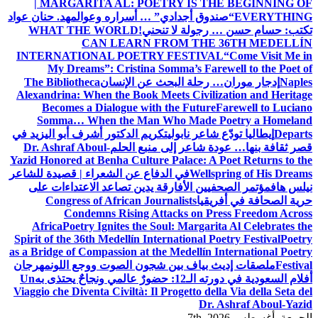
| MARGARITA AL: POETRY IS THE BEGINNING OF
EVERYTHING
“صندوق أجدادي” … أسراره وعوالمه
د. حنان عواد
تكتب: حسام حسن … رجولة لا تنحني!
WHAT THE WORLD
CAN LEARN FROM THE 36TH MEDELLÍN
INTERNATIONAL POETRY FESTIVAL
“Come Visit Me in
My Dreams”: Cristina Somma’s Farewell to the Poet of
Naples
إدجار موران… رحلة البحث عن الإنسان
The Bibliotheca
Alexandrina: When the Book Meets Civilization and Heritage
Becomes a Dialogue with the Future
Farewell to Luciano
Somma… When the Man Who Made Poetry a Homeland
Departs
إيطاليا تودّع شاعر نابولي
تكريم الدكتور أشرف أبو اليزيد في
قصر ثقافة بنها… عودة شاعر إلى منبع الحلم
Dr. Ashraf Aboul-
Yazid Honored at Benha Culture Palace: A Poet Returns to the
Wellspring of His Dreams
في الدفاع عن الشعراء | قصيدة للشاعر
نيلس هاف
مؤتمر الصحفيين الأفارقة يدين تصاعد الاعتداءات على
حرية الصحافة في أفريقيا
Congress of African Journalists
Condemns Rising Attacks on Press Freedom Across
Africa
Poetry Ignites the Soul: Margarita Al Celebrates the
Spirit of the 36th Medellín International Poetry Festival
Poetry
as a Bridge of Compassion at the Medellín International Poetry
Festival
ملصقات إديث بياف بين شجون الصوت ووجع اللون
مهرجان
أفلام السعودية في دورته الـ12: حضورٌ عالمي ونجاحٌ يحتذى به
Un
Viaggio che Diventa Civiltà: Il Progetto della Via della Seta del
Dr. Ashraf Aboul-Yazid
الجمعة. أغسطس 7th, 2026