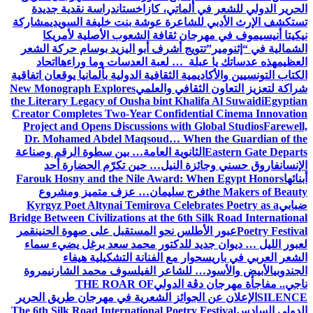
الحرير الدولي للشعر في ألماتي، كازاخستان
دراسة نقدية جديدة
تستكشف الإرث الأدبي للشاعرة عوشة بنت خليفة السويدي
مشاركة
نيكيتا أنيسيموف في مهرجان ثقافة الشعوب الأصلية لأمريكا
الشمالية في “إثنومير”
تتويج أشرف أبو اليزيد بوسام حركة الشعر
العظيم
هذه عدساتك يا عبلة … لعبة العدسات وما وراءها
اتحاد
الكتاب التونسيين والأكاديمية الثقافية الدولية بألمانيا يوقعان اتفاقية
شراكة لتعزيز التعاون الثقافي والعلمي
New Monograph Explores
the Literary Legacy of Ousha bint Khalifa Al Suwaidi
Egyptian
Creator Completes Two-Year Confidential Cinema Innovation
Project and Opens Discussions with Global Studios
Farewell,
Dr. Mohamed Abdel Maqsoud… When the Guardian of the
Eastern Gate Departs
الثانوية العامة… بين سطوة الرقم وصناعة
الإنسان
فاروق حسني وجائزة النيل… حين تكرّم الحضارة أحد
أبنائها
Farouk Hosny and the Nile Award: When Egypt Honors
the Makers of Beauty
فرج سليمان… عزف متميز ومشروع
ضبابي
Kyrgyz Poet Altynai Temirova Celebrates Poetry as a
Bridge Between Civilizations at the 6th Silk Road International
Poetry Festival
عبور الأطلس نحو المستقبل على صهوة الحنين
قمر
لعبور الليل … ديوان جديد للدكتور محمد سعد برغل يضيء سماء
الشعر العربي في باريس
حوار مع الفنانة التشكيلية هيفاء
الجندوبي
الأبيض والأسود… للشاعر الفيلسوف محمد الشارني
مروة
ناجي.. مفاجأة مهرجان دڨة الدولي
THE ROAR OF
SILENCE
الإعلان عن الجوائز الشعرية في مهرجان طريق الحرير
الدولي السادس
The 6th Silk Road International Poetry Festival