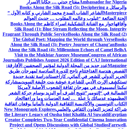
Ambassador for Nigeria
مفتاح جدتي … حكايا الأسرار
والرسائل
Books Along the Silk Road (5): Deciphering a
Masterpiece
الشاعر الشاب المبدع محمد الشارني و كتابه الأول ”
الجنة الضائعة “
غيلوب وعالمه المقلوب … حديث العوالم
وآفاقها
حوار مع الفنانة التشكيلية اسراء كاظم
Books Along the
Silk Road (1): Blue Stream Reflecting the Moon, Integrity
Fragrant Through Public Service
Books Along the Silk Road (2)
The Global Poet: Mapping the World through Verse
Books
Along the Silk Road (3): Poetry Journey of Chang’an
Books
Along the Silk Road (4): Millennium Echoes of Camel Bells
A
Visit to the Mukhtar Auezov Museum
Congress of African
Journalists Publishes August 2026 Edition of CAJ International
Magazine
عدد جديد من المجلة الدولية لمؤتمر الصحفيين الأفارقة:
القصص هندسة الغد
اختتام ناجح للدورة السادسة لمهرجان طريق
الحرير الدولي للشعر في ألماتي، كازاخستان
دراسة نقدية جديدة
تستكشف الإرث الأدبي للشاعرة عوشة بنت خليفة السويدي
مشاركة
نيكيتا أنيسيموف في مهرجان ثقافة الشعوب الأصلية لأمريكا
الشمالية في “إثنومير”
تتويج أشرف أبو اليزيد بوسام حركة الشعر
العظيم
هذه عدساتك يا عبلة … لعبة العدسات وما وراءها
اتحاد
الكتاب التونسيين والأكاديمية الثقافية الدولية بألمانيا يوقعان اتفاقية
شراكة لتعزيز التعاون الثقافي والعلمي
New Monograph Explores
the Literary Legacy of Ousha bint Khalifa Al Suwaidi
Egyptian
Creator Completes Two-Year Confidential Cinema Innovation
Project and Opens Discussions with Global Studios
Farewell,