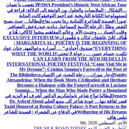
PAWA President’s Historic West African Tour
لا تغضب يا نعمان
…الإشكال : الملابسات والحلول
من الوثيقة إلى الدلالة: قراءة في
إبستمولوجيا الكتابة التاريخية عند أحمد التوفيق
وكانت البداية
عبوراً (قصيدة للشاعرة اللبنانية ريتا نجيب نفاع)
إيطاليا… حيث يصبح
الشعر وطنًا | الرحلة الأدبية لإسماعيل دياديه حيدرة
عش العصافير
وقلب الصياد … وحديث الأم وعالم المفاهيم
پیشوا کاکائي: هُنا وَ
هُناك، نَحْنُ عاشقان نَديّان وَ مَغْموران
EXCLUSIVE INTERVIEW
| MARGARITA AL: POETRY IS THE BEGINNING OF
EVERYTHING
“صندوق أجدادي” … أسراره وعوالمه
د. حنان عواد
تكتب: حسام حسن … رجولة لا تنحني!
WHAT THE WORLD
CAN LEARN FROM THE 36TH MEDELLÍN
INTERNATIONAL POETRY FESTIVAL
“Come Visit Me in
My Dreams”: Cristina Somma’s Farewell to the Poet of
Naples
إدجار موران… رحلة البحث عن الإنسان
The Bibliotheca
Alexandrina: When the Book Meets Civilization and Heritage
Becomes a Dialogue with the Future
Farewell to Luciano
Somma… When the Man Who Made Poetry a Homeland
Departs
إيطاليا تودّع شاعر نابولي
تكريم الدكتور أشرف أبو اليزيد في
قصر ثقافة بنها… عودة شاعر إلى منبع الحلم
Dr. Ashraf Aboul-
Yazid Honored at Benha Culture Palace: A Poet Returns to the
Wellspring of His Dreams
في الدفاع عن الشعراء | قصيدة للشاعر
نيلس هاف
الأحد. أغسطس 9th, 2026