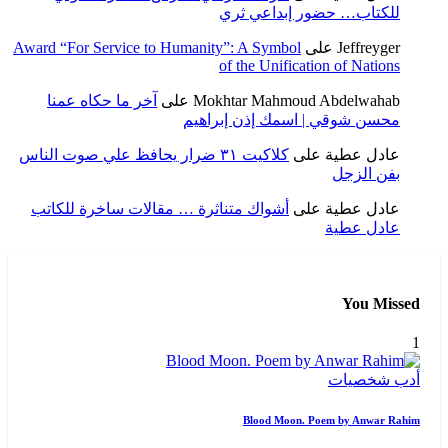
للكتاب… حضور إبداعي ثري
Jeffreyger
على
Award “For Service to Humanity”: A Symbol
of the Unification of Nations
Mokhtar Mahmoud Abdelwahab
على
آخر ما حكاه عمنا
محسن شوقي | اسمك إذن إبراهيم
عادل عطية
على
كلاكيت ٣١ ضرار يحافظ علي صوت الناس
بفن الزجل
عادل عطية
على
أشواك متناثرة … مقالات ساخرة للكاتب
عادل عطية
You Missed
1
أدب
شخصيات
Blood Moon. Poem by Anwar Rahim