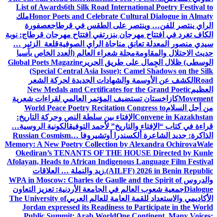
List of Awards
6th Silk Road International Poetry Festival to
Honor Poets and Celebrate Cultural Dialogue in Almaty
ملك
الراي ينتصر للفن… وينتصر على الطقس في قرطاج
عصفورة
الكاف تغرد في افتتاح مهرجان بنزرت
في افتتاح مهرجان قرطاج: نوبة
سيدي منصور المعدلة تعانق مناجاة الراي الصوفية
قلعة الزئير …
حديث الاحتلال والمقاومة
مجلة شعراء العالم (العدد الخاص بآسيا
الوسطى) ظلال الجِمال على طريق الحرير
Global Poets Magazine
(Special Central Asia Issue): Camel Shadows on the Silk
Road
الكشف عن الأوسمة والشهادات الجديدة لحركة الشعر
العظيم
New Medals and Certificates for the Grand Poetic
Movement
كازاخستان تستضيف المؤتمر العالمي لقراءات شعرية
من أجل السلام
World Peace Poetry Recitation Congress to
Convene in Kazakhstan
الإفتاء بين سلطة النص وحركة التاريخ:
قراءة في كتاب “الإفتاء والتاريخ” لأحمد التوفيق
الكونية الروسية…
الذاكرة: جديد الشاعرة ألكسندرا أوتشيروفا
Russian Cosmism…
Memory: A New Poetry Collection by Alexandra Ochirova
Wale
Okediran’s TENANTS OF THE HOUSE Directed by Kunle
Afolayan, Heads to African Indigenous Language Film Festival
(AILFF) 2026 in Benin Republic.
زيد والنملة … العلاقات
والدروس
WPA in Moscow: Charles de Gaulle and the Spirit of
Dialogue
جمعية شعوب العالم في الجامعة الأردنية: تعزيز التعاون
الأكاديمي والاستعداد للقمة العامة للعالم العربي
The University of
Jordan expressed its Readiness to Participate in the World
Public Summit: Arab World
One Continent, Many Voices: