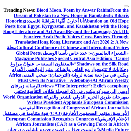
التجاوز
Trending News:
Blood Moon. Poem by Anwar Rahim
From the
إلى
Dream of Pakistan to a New Home in Bangladesh: Biharis
المحتوى
Abandon an Old Hope
أَنا أُحارِبُ أَيَّتُها الفَراشَةُ (قصيدة)
Honoring
Poets from Egypt, Kyrgyzstan, and Kazakhstan with the Hong
Kong Literature and Art Award
Beyond the Language, Vol. III:
Fourteen Arab Poetic Voices Cross Borders Through
Translation
Hong Kong Literature and Art 2026.2: A New
Cultural Confluence of Chinese and International Voices
مجلة
«الشعراء العالميون»: عدد خاص بآسيا الوسطى
Global Poets
Magazine Publishes Special Central Asia Edition: “Camel
Shadows on the Silk Road”
«المغفلون السبعة».. عنوانٌ مراوغ
وحكاياتٌ لا تنتهي
حوار مع القاص والشاعر منير البولاهمي
الأهرام
ويكلي في مراجعة نقدية لرواية (الترجمان): صخب المنفى
Africa
Must Own Its Narrative – Adeboboye
Al-Ahram Weekly
Reviews “The Interpreter”: Exile’s cacophany
رسالة زيرفان
أوسى إلى شيركو بيكس في ذكراه
مجلة سُلاف الثقافية تحتفي
بمهرجان طريق الحرير الدولي للشعر والفن
World Organization of
Writers President Applauds European Commission
Recognition of Congress of African Journalists
المفوضية
الأوروبية: مؤتمر الصحفيين الأفارقة (CAJ) قوة متنامية في مستقبل
الإعلام الإفريقي
European Commission Recognizes Congress of
African Journalists (CAJ) as a Growing Force in Africa’s
Media Future
غزّة ليست خبرًا … قصيدة جديدة للشاعرة د. حنان