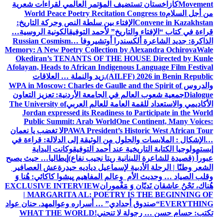
Movement
كازاخستان تستضيف المؤتمر العالمي لقراءات شعرية
من أجل السلام
World Peace Poetry Recitation Congress to
Convene in Kazakhstan
الإفتاء بين سلطة النص وحركة التاريخ:
قراءة في كتاب “الإفتاء والتاريخ” لأحمد التوفيق
الكونية الروسية…
الذاكرة: جديد الشاعرة ألكسندرا أوتشيروفا
Russian Cosmism…
Memory: A New Poetry Collection by Alexandra Ochirova
Wale
Okediran’s TENANTS OF THE HOUSE Directed by Kunle
Afolayan, Heads to African Indigenous Language Film Festival
(AILFF) 2026 in Benin Republic.
زيد والنملة … العلاقات
والدروس
WPA in Moscow: Charles de Gaulle and the Spirit of
Dialogue
جمعية شعوب العالم في الجامعة الأردنية: تعزيز التعاون
الأكاديمي والاستعداد للقمة العامة للعالم العربي
The University of
Jordan expressed its Readiness to Participate in the World
Public Summit: Arab World
One Continent, Many Voices:
PAWA President’s Historic West African Tour
لا تغضب يا نعمان
…الإشكال : الملابسات والحلول
من الوثيقة إلى الدلالة: قراءة في
إبستمولوجيا الكتابة التاريخية عند أحمد التوفيق
وكانت البداية
عبوراً (قصيدة للشاعرة اللبنانية ريتا نجيب نفاع)
إيطاليا… حيث يصبح
الشعر وطنًا | الرحلة الأدبية لإسماعيل دياديه حيدرة
عش العصافير
وقلب الصياد … وحديث الأم وعالم المفاهيم
پیشوا کاکائي: هُنا وَ
هُناك، نَحْنُ عاشقان نَديّان وَ مَغْموران
EXCLUSIVE INTERVIEW
| MARGARITA AL: POETRY IS THE BEGINNING OF
EVERYTHING
“صندوق أجدادي” … أسراره وعوالمه
د. حنان عواد
تكتب: حسام حسن … رجولة لا تنحني!
WHAT THE WORLD