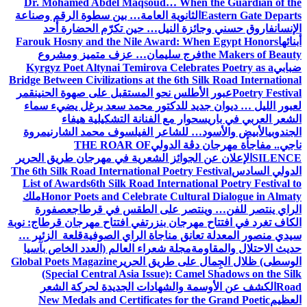
Dr. Mohamed Abdel Maqsoud… When the Guardian of the
Eastern Gate Departs
الثانوية العامة… بين سطوة الرقم وصناعة
الإنسان
فاروق حسني وجائزة النيل… حين تكرّم الحضارة أحد
أبنائها
Farouk Hosny and the Nile Award: When Egypt Honors
the Makers of Beauty
فرج سليمان… عزف متميز ومشروع
ضبابي
Kyrgyz Poet Altynai Temirova Celebrates Poetry as a
Bridge Between Civilizations at the 6th Silk Road International
Poetry Festival
عبور الأطلس نحو المستقبل على صهوة الحنين
قمر
لعبور الليل … ديوان جديد للدكتور محمد سعد برغل يضيء سماء
الشعر العربي في باريس
حوار مع الفنانة التشكيلية هيفاء
الجندوبي
الأبيض والأسود… للشاعر الفيلسوف محمد الشارني
مروة
ناجي.. مفاجأة مهرجان دڨة الدولي
THE ROAR OF
SILENCE
الإعلان عن الجوائز الشعرية في مهرجان طريق الحرير
الدولي السادس
The 6th Silk Road International Poetry Festival
List of Awards
6th Silk Road International Poetry Festival to
Honor Poets and Celebrate Cultural Dialogue in Almaty
ملك
الراي ينتصر للفن… وينتصر على الطقس في قرطاج
عصفورة
الكاف تغرد في افتتاح مهرجان بنزرت
في افتتاح مهرجان قرطاج: نوبة
سيدي منصور المعدلة تعانق مناجاة الراي الصوفية
قلعة الزئير …
حديث الاحتلال والمقاومة
مجلة شعراء العالم (العدد الخاص بآسيا
الوسطى) ظلال الجِمال على طريق الحرير
Global Poets Magazine
(Special Central Asia Issue): Camel Shadows on the Silk
Road
الكشف عن الأوسمة والشهادات الجديدة لحركة الشعر
العظيم
New Medals and Certificates for the Grand Poetic