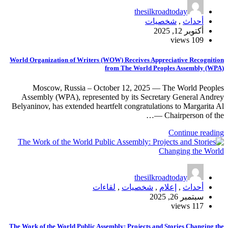
thesilkroadtoday
أحداث
,
شخصيات
أكتوبر 12, 2025
109 views
World Organization of Writers (WOW) Receives Appreciative Recognition
from The World Peoples Assembly (WPA)
Moscow, Russia – October 12, 2025 — The World Peoples
Assembly (WPA), represented by its Secretary General Andrey
Belyaninov, has extended heartfelt congratulations to Margarita Al
— Chairperson of the…
Continue reading
thesilkroadtoday
أحداث
,
إعلام
,
شخصيات
,
لقاءات
سبتمبر 26, 2025
117 views
The Work of the World Public Assembly: Projects and Stories Changing the