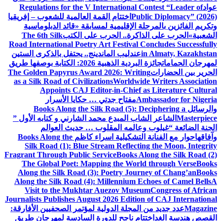
عواد
Regulations for the V International Contest “Leader of
Public Diplomacy” (2026)
اختتام القمة العالمية للشعوب – إفريقيا
وتكريم الفائزين بالمرحلة الإقليمية لمسابقة «قائد الدبلوماسية
الشعبية»
الحرب على الذاكرة.. الحرب على الكتب
The 6th Silk
Road International Poetry Art Festival Concludes Successfully
in Almaty, Kazakhstan
عندليب الماندينج.. يحتفل بالذكرى الستين
لمهرجان الحمامات
جائزة البردية الذهبية 2026: الكتابة بوصفها طريق
الحرير بين الحضارات
The Golden Papyrus Award 2026: Writing
as a Silk Road of Civilizations
Worldwide Writers Association
Appoints CAJ Editor-in-Chief as Literature Cultural
Ambassador for Nigeria
مفتاح جدتي … حكايا الأسرار
والرسائل
Books Along the Silk Road (5): Deciphering a
Masterpiece
الشاعر الشاب المبدع محمد الشارني و كتابه الأول ”
الجنة الضائعة “
غيلوب وعالمه المقلوب … حديث العوالم
وآفاقها
حوار مع الفنانة التشكيلية اسراء كاظم
Books Along the
Silk Road (1): Blue Stream Reflecting the Moon, Integrity
Fragrant Through Public Service
Books Along the Silk Road (2)
The Global Poet: Mapping the World through Verse
Books
Along the Silk Road (3): Poetry Journey of Chang’an
Books
Along the Silk Road (4): Millennium Echoes of Camel Bells
A
Visit to the Mukhtar Auezov Museum
Congress of African
Journalists Publishes August 2026 Edition of CAJ International
Magazine
عدد جديد من المجلة الدولية لمؤتمر الصحفيين الأفارقة:
القصص هندسة الغد
اختتام ناجح للدورة السادسة لمهرجان طريق