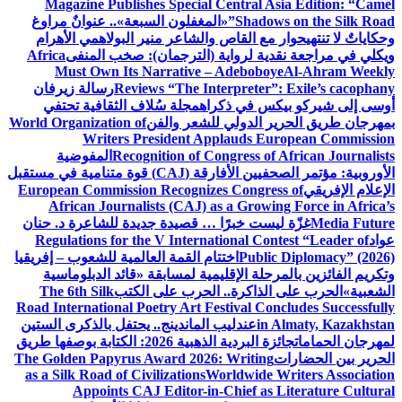
Magazine Publishes Special Central Asia Edition: “Camel
Shadows on the Silk Road”
«المغفلون السبعة».. عنوانٌ مراوغ
وحكاياتٌ لا تنتهي
حوار مع القاص والشاعر منير البولاهمي
الأهرام
ويكلي في مراجعة نقدية لرواية (الترجمان): صخب المنفى
Africa
Must Own Its Narrative – Adeboboye
Al-Ahram Weekly
Reviews “The Interpreter”: Exile’s cacophany
رسالة زيرفان
أوسى إلى شيركو بيكس في ذكراه
مجلة سُلاف الثقافية تحتفي
بمهرجان طريق الحرير الدولي للشعر والفن
World Organization of
Writers President Applauds European Commission
Recognition of Congress of African Journalists
المفوضية
الأوروبية: مؤتمر الصحفيين الأفارقة (CAJ) قوة متنامية في مستقبل
الإعلام الإفريقي
European Commission Recognizes Congress of
African Journalists (CAJ) as a Growing Force in Africa’s
Media Future
غزّة ليست خبرًا … قصيدة جديدة للشاعرة د. حنان
عواد
Regulations for the V International Contest “Leader of
Public Diplomacy” (2026)
اختتام القمة العالمية للشعوب – إفريقيا
وتكريم الفائزين بالمرحلة الإقليمية لمسابقة «قائد الدبلوماسية
الشعبية»
الحرب على الذاكرة.. الحرب على الكتب
The 6th Silk
Road International Poetry Art Festival Concludes Successfully
in Almaty, Kazakhstan
عندليب الماندينج.. يحتفل بالذكرى الستين
لمهرجان الحمامات
جائزة البردية الذهبية 2026: الكتابة بوصفها طريق
الحرير بين الحضارات
The Golden Papyrus Award 2026: Writing
as a Silk Road of Civilizations
Worldwide Writers Association
Appoints CAJ Editor-in-Chief as Literature Cultural