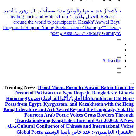
- الأشجارُ عند بعضِها والوطنُ مِدخَنة
-سأجلب لك زهرة يا أحمد
— Release
: الخيال والأدب
" inviting poets and writers from
around the world to participate in Kazakh
"Awwal Bayt"
Program to Support Young Poetic Talents
"Dialogue"
"Literary
"Nikolay Gumilyov و poet
Asia 2025
Subscribe
Trending News:
Blood Moon. Poem by Anwar Rahim
From the
Dream of Pakistan to a New Home in Bangladesh: Biharis
Abandon an Old Hope
أَنا أُحارِبُ أَيَّتُها الفَراشَةُ (قصيدة)
Honoring
Poets from Egypt, Kyrgyzstan, and Kazakhstan with the Hong
Kong Literature and Art Award
Beyond the Language, Vol. III:
Fourteen Arab Poetic Voices Cross Borders Through
Translation
Hong Kong Literature and Art 2026.2: A New
Cultural Confluence of Chinese and International Voices
مجلة
«الشعراء العالميون»: عدد خاص بآسيا الوسطى
Global Poets