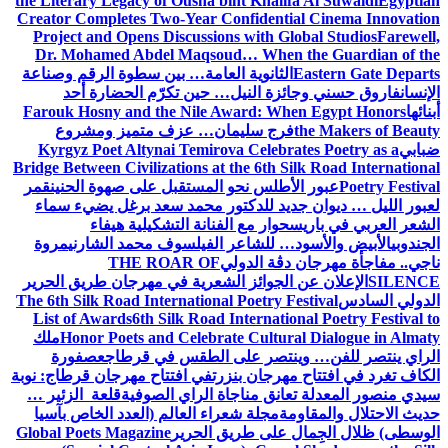
the Literary Legacy of Ousha bint Khalifa Al Suwaidi
Egyptian
Creator Completes Two-Year Confidential Cinema Innovation
Project and Opens Discussions with Global Studios
Farewell,
Dr. Mohamed Abdel Maqsoud… When the Guardian of the
Eastern Gate Departs
الثانوية العامة… بين سطوة الرقم وصناعة
الإنسان
فاروق حسني وجائزة النيل… حين تكرّم الحضارة أحد
أبنائها
Farouk Hosny and the Nile Award: When Egypt Honors
the Makers of Beauty
فرج سليمان… عزف متميز ومشروع
ضبابي
Kyrgyz Poet Altynai Temirova Celebrates Poetry as a
Bridge Between Civilizations at the 6th Silk Road International
Poetry Festival
عبور الأطلس نحو المستقبل على صهوة الحنين
قمر
لعبور الليل … ديوان جديد للدكتور محمد سعد برغل يضيء سماء
الشعر العربي في باريس
حوار مع الفنانة التشكيلية هيفاء
الجندوبي
الأبيض والأسود… للشاعر الفيلسوف محمد الشارني
مروة
ناجي.. مفاجأة مهرجان دڨة الدولي
THE ROAR OF
SILENCE
الإعلان عن الجوائز الشعرية في مهرجان طريق الحرير
الدولي السادس
The 6th Silk Road International Poetry Festival
List of Awards
6th Silk Road International Poetry Festival to
Honor Poets and Celebrate Cultural Dialogue in Almaty
ملك
الراي ينتصر للفن… وينتصر على الطقس في قرطاج
عصفورة
الكاف تغرد في افتتاح مهرجان بنزرت
في افتتاح مهرجان قرطاج: نوبة
سيدي منصور المعدلة تعانق مناجاة الراي الصوفية
قلعة الزئير …
حديث الاحتلال والمقاومة
مجلة شعراء العالم (العدد الخاص بآسيا
الوسطى) ظلال الجِمال على طريق الحرير
Global Poets Magazine