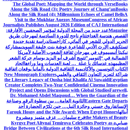
The Global Poet: Mapping the World through Verse
Books
Along the Silk Road (3): Poetry Journey of Chang’an
Books
Along the Silk Road (4): Millennium Echoes of Camel Bells
A
Visit to the Mukhtar Auezov Museum
Congress of African
Journalists Publishes August 2026 Edition of CAJ International
Magazine
عدد جديد من المجلة الدولية لمؤتمر الصحفيين الأفارقة:
القصص هندسة الغد
اختتام ناجح للدورة السادسة لمهرجان طريق
الحرير الدولي للشعر في ألماتي، كازاخستان
دراسة نقدية جديدة
تستكشف الإرث الأدبي للشاعرة عوشة بنت خليفة السويدي
مشاركة
نيكيتا أنيسيموف في مهرجان ثقافة الشعوب الأصلية لأمريكا
الشمالية في “إثنومير”
تتويج أشرف أبو اليزيد بوسام حركة الشعر
العظيم
هذه عدساتك يا عبلة … لعبة العدسات وما وراءها
اتحاد
الكتاب التونسيين والأكاديمية الثقافية الدولية بألمانيا يوقعان اتفاقية
شراكة لتعزيز التعاون الثقافي والعلمي
New Monograph Explores
the Literary Legacy of Ousha bint Khalifa Al Suwaidi
Egyptian
Creator Completes Two-Year Confidential Cinema Innovation
Project and Opens Discussions with Global Studios
Farewell,
Dr. Mohamed Abdel Maqsoud… When the Guardian of the
Eastern Gate Departs
الثانوية العامة… بين سطوة الرقم وصناعة
الإنسان
فاروق حسني وجائزة النيل… حين تكرّم الحضارة أحد
أبنائها
Farouk Hosny and the Nile Award: When Egypt Honors
the Makers of Beauty
فرج سليمان… عزف متميز ومشروع
ضبابي
Kyrgyz Poet Altynai Temirova Celebrates Poetry as a
Bridge Between Civilizations at the 6th Silk Road International