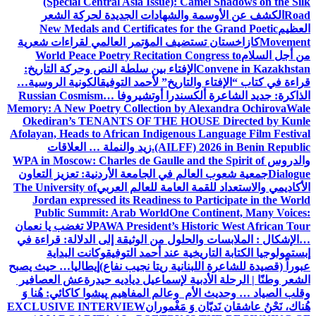
(Special Central Asia Issue): Camel Shadows on the Silk
Road
الكشف عن الأوسمة والشهادات الجديدة لحركة الشعر
العظيم
New Medals and Certificates for the Grand Poetic
Movement
كازاخستان تستضيف المؤتمر العالمي لقراءات شعرية
من أجل السلام
World Peace Poetry Recitation Congress to
Convene in Kazakhstan
الإفتاء بين سلطة النص وحركة التاريخ:
قراءة في كتاب “الإفتاء والتاريخ” لأحمد التوفيق
الكونية الروسية…
الذاكرة: جديد الشاعرة ألكسندرا أوتشيروفا
Russian Cosmism…
Memory: A New Poetry Collection by Alexandra Ochirova
Wale
Okediran’s TENANTS OF THE HOUSE Directed by Kunle
Afolayan, Heads to African Indigenous Language Film Festival
(AILFF) 2026 in Benin Republic.
زيد والنملة … العلاقات
والدروس
WPA in Moscow: Charles de Gaulle and the Spirit of
Dialogue
جمعية شعوب العالم في الجامعة الأردنية: تعزيز التعاون
الأكاديمي والاستعداد للقمة العامة للعالم العربي
The University of
Jordan expressed its Readiness to Participate in the World
Public Summit: Arab World
One Continent, Many Voices:
PAWA President’s Historic West African Tour
لا تغضب يا نعمان
…الإشكال : الملابسات والحلول
من الوثيقة إلى الدلالة: قراءة في
إبستمولوجيا الكتابة التاريخية عند أحمد التوفيق
وكانت البداية
عبوراً (قصيدة للشاعرة اللبنانية ريتا نجيب نفاع)
إيطاليا… حيث يصبح
الشعر وطنًا | الرحلة الأدبية لإسماعيل دياديه حيدرة
عش العصافير
وقلب الصياد … وحديث الأم وعالم المفاهيم
پیشوا کاکائي: هُنا وَ
هُناك، نَحْنُ عاشقان نَديّان وَ مَغْموران
EXCLUSIVE INTERVIEW