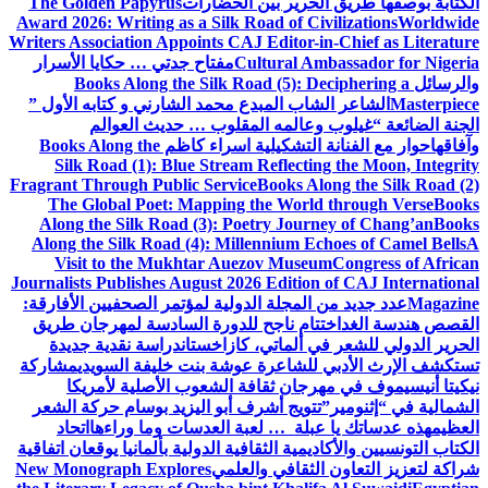
الكتابة بوصفها طريق الحرير بين الحضارات
The Golden Papyrus
Award 2026: Writing as a Silk Road of Civilizations
Worldwide
Writers Association Appoints CAJ Editor-in-Chief as Literature
Cultural Ambassador for Nigeria
مفتاح جدتي … حكايا الأسرار
والرسائل
Books Along the Silk Road (5): Deciphering a
Masterpiece
الشاعر الشاب المبدع محمد الشارني و كتابه الأول ”
الجنة الضائعة “
غيلوب وعالمه المقلوب … حديث العوالم
وآفاقها
حوار مع الفنانة التشكيلية اسراء كاظم
Books Along the
Silk Road (1): Blue Stream Reflecting the Moon, Integrity
Fragrant Through Public Service
Books Along the Silk Road (2)
The Global Poet: Mapping the World through Verse
Books
Along the Silk Road (3): Poetry Journey of Chang’an
Books
Along the Silk Road (4): Millennium Echoes of Camel Bells
A
Visit to the Mukhtar Auezov Museum
Congress of African
Journalists Publishes August 2026 Edition of CAJ International
Magazine
عدد جديد من المجلة الدولية لمؤتمر الصحفيين الأفارقة:
القصص هندسة الغد
اختتام ناجح للدورة السادسة لمهرجان طريق
الحرير الدولي للشعر في ألماتي، كازاخستان
دراسة نقدية جديدة
تستكشف الإرث الأدبي للشاعرة عوشة بنت خليفة السويدي
مشاركة
نيكيتا أنيسيموف في مهرجان ثقافة الشعوب الأصلية لأمريكا
الشمالية في “إثنومير”
تتويج أشرف أبو اليزيد بوسام حركة الشعر
العظيم
هذه عدساتك يا عبلة … لعبة العدسات وما وراءها
اتحاد
الكتاب التونسيين والأكاديمية الثقافية الدولية بألمانيا يوقعان اتفاقية
شراكة لتعزيز التعاون الثقافي والعلمي
New Monograph Explores