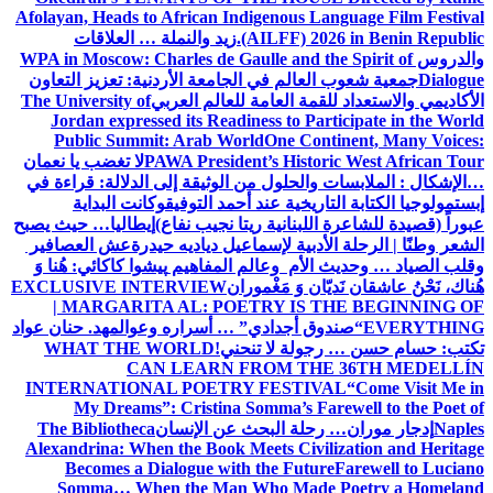
Afolayan, Heads to African Indigenous Language Film Festival
(AILFF) 2026 in Benin Republic.
زيد والنملة … العلاقات
والدروس
WPA in Moscow: Charles de Gaulle and the Spirit of
Dialogue
جمعية شعوب العالم في الجامعة الأردنية: تعزيز التعاون
الأكاديمي والاستعداد للقمة العامة للعالم العربي
The University of
Jordan expressed its Readiness to Participate in the World
Public Summit: Arab World
One Continent, Many Voices:
PAWA President’s Historic West African Tour
لا تغضب يا نعمان
…الإشكال : الملابسات والحلول
من الوثيقة إلى الدلالة: قراءة في
إبستمولوجيا الكتابة التاريخية عند أحمد التوفيق
وكانت البداية
عبوراً (قصيدة للشاعرة اللبنانية ريتا نجيب نفاع)
إيطاليا… حيث يصبح
الشعر وطنًا | الرحلة الأدبية لإسماعيل دياديه حيدرة
عش العصافير
وقلب الصياد … وحديث الأم وعالم المفاهيم
پیشوا کاکائي: هُنا وَ
هُناك، نَحْنُ عاشقان نَديّان وَ مَغْموران
EXCLUSIVE INTERVIEW
| MARGARITA AL: POETRY IS THE BEGINNING OF
EVERYTHING
“صندوق أجدادي” … أسراره وعوالمه
د. حنان عواد
تكتب: حسام حسن … رجولة لا تنحني!
WHAT THE WORLD
CAN LEARN FROM THE 36TH MEDELLÍN
INTERNATIONAL POETRY FESTIVAL
“Come Visit Me in
My Dreams”: Cristina Somma’s Farewell to the Poet of
Naples
إدجار موران… رحلة البحث عن الإنسان
The Bibliotheca
Alexandrina: When the Book Meets Civilization and Heritage
Becomes a Dialogue with the Future
Farewell to Luciano
Somma… When the Man Who Made Poetry a Homeland