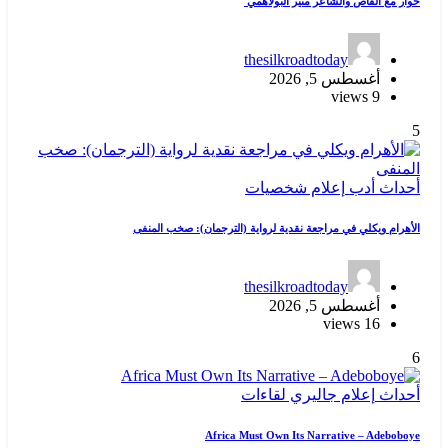
حوار مع القاص والشاعر منير البولاهمي
thesilkroadtoday
أغسطس 5, 2026
9 views
5
أحداث
أدب
إعلام
شخصيات
الأهرام ويكلي في مراجعة نقدية لرواية (الترجمان): صخب المنفى
thesilkroadtoday
أغسطس 5, 2026
16 views
6
أحداث
إعلام
جاليري
لقاءات
Africa Must Own Its Narrative – Adeboboye