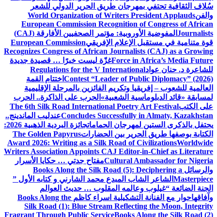
سُلاف الثقافية تحتفي بمهرجان طريق الحرير الدولي للشعر
والفن
World Organization of Writers President Applauds
European Commission Recognition of Congress of African
Journalists
المفوضية الأوروبية: مؤتمر الصحفيين الأفارقة (CAJ)
قوة متنامية في مستقبل الإعلام الإفريقي
European Commission
Recognizes Congress of African Journalists (CAJ) as a Growing
Force in Africa’s Media Future
غزّة ليست خبرًا … قصيدة جديدة
للشاعرة د. حنان عواد
Regulations for the V International
Contest “Leader of Public Diplomacy” (2026)
اختتام القمة
العالمية للشعوب – إفريقيا وتكريم الفائزين بالمرحلة الإقليمية
لمسابقة «قائد الدبلوماسية الشعبية»
الحرب على الذاكرة.. الحرب
على الكتب
The 6th Silk Road International Poetry Art Festival
Concludes Successfully in Almaty, Kazakhstan
عندليب الماندينج..
يحتفل بالذكرى الستين لمهرجان الحمامات
جائزة البردية الذهبية 2026:
الكتابة بوصفها طريق الحرير بين الحضارات
The Golden Papyrus
Award 2026: Writing as a Silk Road of Civilizations
Worldwide
Writers Association Appoints CAJ Editor-in-Chief as Literature
Cultural Ambassador for Nigeria
مفتاح جدتي … حكايا الأسرار
والرسائل
Books Along the Silk Road (5): Deciphering a
Masterpiece
الشاعر الشاب المبدع محمد الشارني و كتابه الأول ”
الجنة الضائعة “
غيلوب وعالمه المقلوب … حديث العوالم
وآفاقها
حوار مع الفنانة التشكيلية اسراء كاظم
Books Along the
Silk Road (1): Blue Stream Reflecting the Moon, Integrity
Fragrant Through Public Service
Books Along the Silk Road (2)