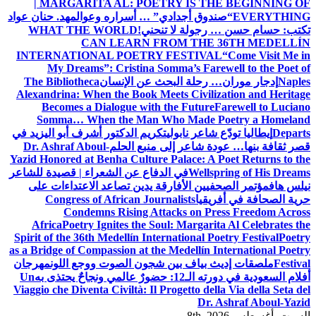
| MARGARITA AL: POETRY IS THE BEGINNING OF
EVERYTHING
“صندوق أجدادي” … أسراره وعوالمه
د. حنان عواد
تكتب: حسام حسن … رجولة لا تنحني!
WHAT THE WORLD
CAN LEARN FROM THE 36TH MEDELLÍN
INTERNATIONAL POETRY FESTIVAL
“Come Visit Me in
My Dreams”: Cristina Somma’s Farewell to the Poet of
Naples
إدجار موران… رحلة البحث عن الإنسان
The Bibliotheca
Alexandrina: When the Book Meets Civilization and Heritage
Becomes a Dialogue with the Future
Farewell to Luciano
Somma… When the Man Who Made Poetry a Homeland
Departs
إيطاليا تودّع شاعر نابولي
تكريم الدكتور أشرف أبو اليزيد في
قصر ثقافة بنها… عودة شاعر إلى منبع الحلم
Dr. Ashraf Aboul-
Yazid Honored at Benha Culture Palace: A Poet Returns to the
Wellspring of His Dreams
في الدفاع عن الشعراء | قصيدة للشاعر
نيلس هاف
مؤتمر الصحفيين الأفارقة يدين تصاعد الاعتداءات على
حرية الصحافة في أفريقيا
Congress of African Journalists
Condemns Rising Attacks on Press Freedom Across
Africa
Poetry Ignites the Soul: Margarita Al Celebrates the
Spirit of the 36th Medellín International Poetry Festival
Poetry
as a Bridge of Compassion at the Medellín International Poetry
Festival
ملصقات إديث بياف بين شجون الصوت ووجع اللون
مهرجان
أفلام السعودية في دورته الـ12: حضورٌ عالمي ونجاحٌ يحتذى به
Un
Viaggio che Diventa Civiltà: Il Progetto della Via della Seta del
Dr. Ashraf Aboul-Yazid
السبت. أغسطس 8th, 2026