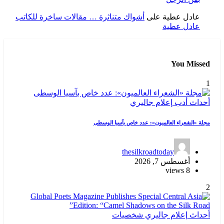
عادل عطية
على
أشواك متناثرة … مقالات ساخرة للكاتب
عادل عطية
You Missed
1
أحداث
أدب
إعلام
جاليري
مجلة «الشعراء العالميون»: عدد خاص بآسيا الوسطى
thesilkroadtoday
أغسطس 7, 2026
8 views
2
أحداث
إعلام
جاليري
شخصيات