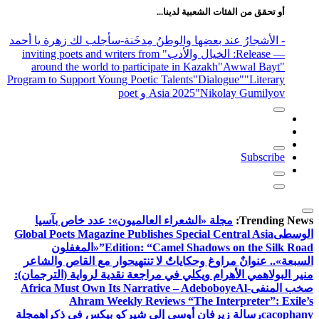
أو تحقق من الفئات الشعبية لدينا...
- الأشجارُ عند بعضِها والوطنُ مِدخَنة
-سأجلب لك زهرة يا أحمد
— Release
: الخيال والأدب
" inviting poets and writers from
around the world to participate in Kazakh
"Awwal Bayt"
Program to Support Young Poetic Talents
"Dialogue"
"Literary
"Nikolay Gumilyov و poet
Asia 2025
Subscribe
Trending News:
مجلة «الشعراء العالميون»: عدد خاص بآسيا
الوسطى
Global Poets Magazine Publishes Special Central Asia
Edition: “Camel Shadows on the Silk Road”
«المغفلون
السبعة».. عنوانٌ مراوغ وحكاياتٌ لا تنتهي
حوار مع القاص والشاعر
منير البولاهمي
الأهرام ويكلي في مراجعة نقدية لرواية (الترجمان):
صخب المنفى
Al-
Africa Must Own Its Narrative – Adeboboye
Ahram Weekly Reviews “The Interpreter”: Exile’s
cacophany
رسالة زيرفان أوسى إلى شيركو بيكس في ذكراه
مجلة