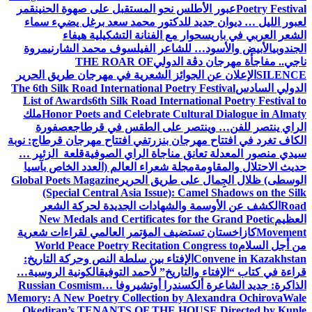
Poetry Festival
عبور الأطلس نحو المستقبل على صهوة الحنين
قمر
لعبور الليل … ديوان جديد للدكتور محمد سعد برغل يضيء سماء
الشعر العربي في باريس
حوار مع الفنانة التشكيلية هيفاء
الجندوبي
الأبيض والأسود… للشاعر الفيلسوف محمد الشارني
مروة
ناجي.. مفاجأة مهرجان دڨة الدولي
THE ROAR OF
SILENCE
الإعلان عن الجوائز الشعرية في مهرجان طريق الحرير
الدولي السادس
The 6th Silk Road International Poetry Festival
List of Awards
6th Silk Road International Poetry Festival to
Honor Poets and Celebrate Cultural Dialogue in Almaty
ملك
الراي ينتصر للفن… وينتصر على الطقس في قرطاج
عصفورة
الكاف تغرد في افتتاح مهرجان بنزرت
في افتتاح مهرجان قرطاج: نوبة
سيدي منصور المعدلة تعانق مناجاة الراي الصوفية
قلعة الزئير …
حديث الاحتلال والمقاومة
مجلة شعراء العالم (العدد الخاص بآسيا
الوسطى) ظلال الجِمال على طريق الحرير
Global Poets Magazine
(Special Central Asia Issue): Camel Shadows on the Silk
Road
الكشف عن الأوسمة والشهادات الجديدة لحركة الشعر
العظيم
New Medals and Certificates for the Grand Poetic
Movement
كازاخستان تستضيف المؤتمر العالمي لقراءات شعرية
من أجل السلام
World Peace Poetry Recitation Congress to
Convene in Kazakhstan
الإفتاء بين سلطة النص وحركة التاريخ:
قراءة في كتاب “الإفتاء والتاريخ” لأحمد التوفيق
الكونية الروسية…
الذاكرة: جديد الشاعرة ألكسندرا أوتشيروفا
Russian Cosmism…
Memory: A New Poetry Collection by Alexandra Ochirova
Wale
Okediran’s TENANTS OF THE HOUSE Directed by Kunle