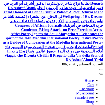
Departs
إيطاليا تودّع شاعر نابولي
تكريم الدكتور أشرف أبو اليزيد في
قصر ثقافة بنها… عودة شاعر إلى منبع الحلم
Dr. Ashraf Aboul-
Yazid Honored at Benha Culture Palace: A Poet Returns to the
Wellspring of His Dreams
في الدفاع عن الشعراء | قصيدة للشاعر
نيلس هاف
مؤتمر الصحفيين الأفارقة يدين تصاعد الاعتداءات على
حرية الصحافة في أفريقيا
Congress of African Journalists
Condemns Rising Attacks on Press Freedom Across
Africa
Poetry Ignites the Soul: Margarita Al Celebrates the
Spirit of the 36th Medellín International Poetry Festival
Poetry
as a Bridge of Compassion at the Medellín International Poetry
Festival
ملصقات إديث بياف بين شجون الصوت ووجع اللون
مهرجان
أفلام السعودية في دورته الـ12: حضورٌ عالمي ونجاحٌ يحتذى به
Un
Viaggio che Diventa Civiltà: Il Progetto della Via della Seta del
Dr. Ashraf Aboul-Yazid
السبت. أغسطس 8th, 2026
Home
Cart
Checkout
My account
Sample Page
Shop