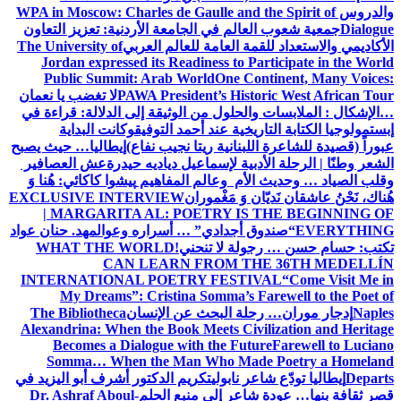
والدروس
WPA in Moscow: Charles de Gaulle and the Spirit of
Dialogue
جمعية شعوب العالم في الجامعة الأردنية: تعزيز التعاون
الأكاديمي والاستعداد للقمة العامة للعالم العربي
The University of
Jordan expressed its Readiness to Participate in the World
Public Summit: Arab World
One Continent, Many Voices:
PAWA President’s Historic West African Tour
لا تغضب يا نعمان
…الإشكال : الملابسات والحلول
من الوثيقة إلى الدلالة: قراءة في
إبستمولوجيا الكتابة التاريخية عند أحمد التوفيق
وكانت البداية
عبوراً (قصيدة للشاعرة اللبنانية ريتا نجيب نفاع)
إيطاليا… حيث يصبح
الشعر وطنًا | الرحلة الأدبية لإسماعيل دياديه حيدرة
عش العصافير
وقلب الصياد … وحديث الأم وعالم المفاهيم
پیشوا کاکائي: هُنا وَ
هُناك، نَحْنُ عاشقان نَديّان وَ مَغْموران
EXCLUSIVE INTERVIEW
| MARGARITA AL: POETRY IS THE BEGINNING OF
EVERYTHING
“صندوق أجدادي” … أسراره وعوالمه
د. حنان عواد
تكتب: حسام حسن … رجولة لا تنحني!
WHAT THE WORLD
CAN LEARN FROM THE 36TH MEDELLÍN
INTERNATIONAL POETRY FESTIVAL
“Come Visit Me in
My Dreams”: Cristina Somma’s Farewell to the Poet of
Naples
إدجار موران… رحلة البحث عن الإنسان
The Bibliotheca
Alexandrina: When the Book Meets Civilization and Heritage
Becomes a Dialogue with the Future
Farewell to Luciano
Somma… When the Man Who Made Poetry a Homeland
Departs
إيطاليا تودّع شاعر نابولي
تكريم الدكتور أشرف أبو اليزيد في
قصر ثقافة بنها… عودة شاعر إلى منبع الحلم
Dr. Ashraf Aboul-