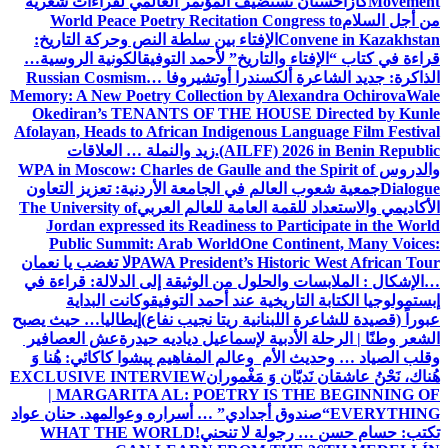
Movement
كازاخستان تستضيف المؤتمر العالمي لقراءات شعرية
من أجل السلام
World Peace Poetry Recitation Congress to
Convene in Kazakhstan
الإفتاء بين سلطة النص وحركة التاريخ:
قراءة في كتاب “الإفتاء والتاريخ” لأحمد التوفيق
الكونية الروسية…
الذاكرة: جديد الشاعرة ألكسندرا أوتشيروفا
Russian Cosmism…
Memory: A New Poetry Collection by Alexandra Ochirova
Wale
Okediran’s TENANTS OF THE HOUSE Directed by Kunle
Afolayan, Heads to African Indigenous Language Film Festival
(AILFF) 2026 in Benin Republic.
زيد والنملة … العلاقات
والدروس
WPA in Moscow: Charles de Gaulle and the Spirit of
Dialogue
جمعية شعوب العالم في الجامعة الأردنية: تعزيز التعاون
الأكاديمي والاستعداد للقمة العامة للعالم العربي
The University of
Jordan expressed its Readiness to Participate in the World
Public Summit: Arab World
One Continent, Many Voices:
PAWA President’s Historic West African Tour
لا تغضب يا نعمان
…الإشكال : الملابسات والحلول
من الوثيقة إلى الدلالة: قراءة في
إبستمولوجيا الكتابة التاريخية عند أحمد التوفيق
وكانت البداية
عبوراً (قصيدة للشاعرة اللبنانية ريتا نجيب نفاع)
إيطاليا… حيث يصبح
الشعر وطنًا | الرحلة الأدبية لإسماعيل دياديه حيدرة
عش العصافير
وقلب الصياد … وحديث الأم وعالم المفاهيم
پیشوا کاکائي: هُنا وَ
هُناك، نَحْنُ عاشقان نَديّان وَ مَغْموران
EXCLUSIVE INTERVIEW
| MARGARITA AL: POETRY IS THE BEGINNING OF
EVERYTHING
“صندوق أجدادي” … أسراره وعوالمه
د. حنان عواد
تكتب: حسام حسن … رجولة لا تنحني!
WHAT THE WORLD