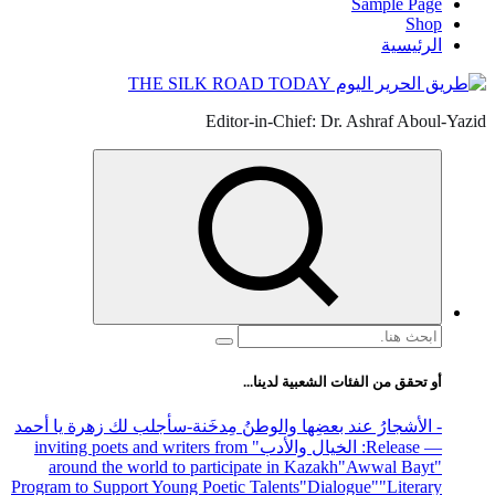
Sample Page
Shop
الرئيسية
Editor-in-Chief: Dr. Ashraf Aboul-Yazid
البحث
عن:
أو تحقق من الفئات الشعبية لدينا...
- الأشجارُ عند بعضِها والوطنُ مِدخَنة
-سأجلب لك زهرة يا أحمد
— Release
: الخيال والأدب
" inviting poets and writers from
around the world to participate in Kazakh
"Awwal Bayt"
Program to Support Young Poetic Talents
"Dialogue"
"Literary