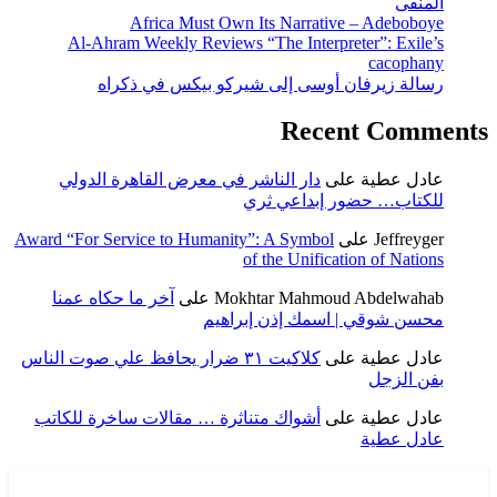
المنفى
Africa Must Own Its Narrative – Adeboboye
Al-Ahram Weekly Reviews “The Interpreter”: Exile’s
cacophany
رسالة زيرفان أوسى إلى شيركو بيكس في ذكراه
Recent Comments
عادل عطية
على
دار الناشر في معرض القاهرة الدولي
للكتاب… حضور إبداعي ثري
Jeffreyger
على
Award “For Service to Humanity”: A Symbol
of the Unification of Nations
Mokhtar Mahmoud Abdelwahab
على
آخر ما حكاه عمنا
محسن شوقي | اسمك إذن إبراهيم
عادل عطية
على
كلاكيت ٣١ ضرار يحافظ علي صوت الناس
بفن الزجل
عادل عطية
على
أشواك متناثرة … مقالات ساخرة للكاتب
عادل عطية