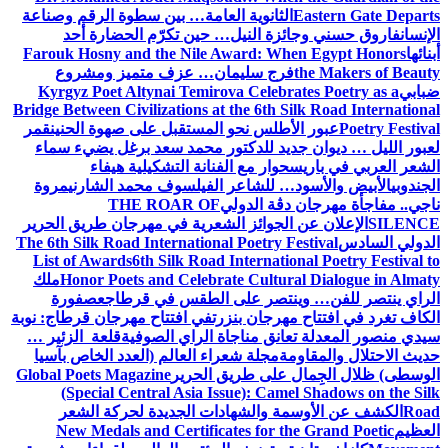
Eastern Gate Departs
الثانوية العامة… بين سطوة الرقم وصناعة
الإنسان
فاروق حسني وجائزة النيل… حين تكرّم الحضارة أحد
أبنائها
Farouk Hosny and the Nile Award: When Egypt Honors
the Makers of Beauty
فرج سليمان… عزف متميز ومشروع
ضبابي
Kyrgyz Poet Altynai Temirova Celebrates Poetry as a
Bridge Between Civilizations at the 6th Silk Road International
Poetry Festival
عبور الأطلس نحو المستقبل على صهوة الحنين
قمر
لعبور الليل … ديوان جديد للدكتور محمد سعد برغل يضيء سماء
الشعر العربي في باريس
حوار مع الفنانة التشكيلية هيفاء
الجندوبي
الأبيض والأسود… للشاعر الفيلسوف محمد الشارني
مروة
ناجي.. مفاجأة مهرجان دڨة الدولي
THE ROAR OF
SILENCE
الإعلان عن الجوائز الشعرية في مهرجان طريق الحرير
الدولي السادس
The 6th Silk Road International Poetry Festival
List of Awards
6th Silk Road International Poetry Festival to
Honor Poets and Celebrate Cultural Dialogue in Almaty
ملك
الراي ينتصر للفن… وينتصر على الطقس في قرطاج
عصفورة
الكاف تغرد في افتتاح مهرجان بنزرت
في افتتاح مهرجان قرطاج: نوبة
سيدي منصور المعدلة تعانق مناجاة الراي الصوفية
قلعة الزئير …
حديث الاحتلال والمقاومة
مجلة شعراء العالم (العدد الخاص بآسيا
الوسطى) ظلال الجِمال على طريق الحرير
Global Poets Magazine
(Special Central Asia Issue): Camel Shadows on the Silk
Road
الكشف عن الأوسمة والشهادات الجديدة لحركة الشعر
العظيم
New Medals and Certificates for the Grand Poetic