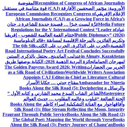
Recognition of Congress of African Journalists
المفوضية
الأوروبية: مؤتمر الصحفيين الأفارقة (CAJ) قوة متنامية في مستقبل
الإعلام الإفريقي
European Commission Recognizes Congress of
African Journalists (CAJ) as a Growing Force in Africa’s
Media Future
غزّة ليست خبرًا … قصيدة جديدة للشاعرة د. حنان
عواد
Regulations for the V International Contest “Leader of
Public Diplomacy” (2026)
اختتام القمة العالمية للشعوب – إفريقيا
وتكريم الفائزين بالمرحلة الإقليمية لمسابقة «قائد الدبلوماسية
الشعبية»
الحرب على الذاكرة.. الحرب على الكتب
The 6th Silk
Road International Poetry Art Festival Concludes Successfully
in Almaty, Kazakhstan
عندليب الماندينج.. يحتفل بالذكرى الستين
لمهرجان الحمامات
جائزة البردية الذهبية 2026: الكتابة بوصفها طريق
الحرير بين الحضارات
The Golden Papyrus Award 2026: Writing
as a Silk Road of Civilizations
Worldwide Writers Association
Appoints CAJ Editor-in-Chief as Literature Cultural
Ambassador for Nigeria
مفتاح جدتي … حكايا الأسرار
والرسائل
Books Along the Silk Road (5): Deciphering a
Masterpiece
الشاعر الشاب المبدع محمد الشارني و كتابه الأول ”
الجنة الضائعة “
غيلوب وعالمه المقلوب … حديث العوالم
وآفاقها
حوار مع الفنانة التشكيلية اسراء كاظم
Books Along the
Silk Road (1): Blue Stream Reflecting the Moon, Integrity
Fragrant Through Public Service
Books Along the Silk Road (2)
The Global Poet: Mapping the World through Verse
Books
Along the Silk Road (3): Poetry Journey of Chang’an
Books