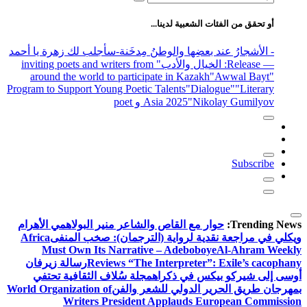
عن:
أو تحقق من الفئات الشعبية لدينا...
- الأشجارُ عند بعضِها والوطنُ مِدخَنة
-سأجلب لك زهرة يا أحمد
— Release
: الخيال والأدب
" inviting poets and writers from
around the world to participate in Kazakh
"Awwal Bayt"
Program to Support Young Poetic Talents
"Dialogue"
"Literary
"Nikolay Gumilyov و poet
Asia 2025
Subscribe
Trending News:
حوار مع القاص والشاعر منير البولاهمي
الأهرام
ويكلي في مراجعة نقدية لرواية (الترجمان): صخب المنفى
Africa
Must Own Its Narrative – Adeboboye
Al-Ahram Weekly
Reviews “The Interpreter”: Exile’s cacophany
رسالة زيرفان
أوسى إلى شيركو بيكس في ذكراه
مجلة سُلاف الثقافية تحتفي
بمهرجان طريق الحرير الدولي للشعر والفن
World Organization of
Writers President Applauds European Commission