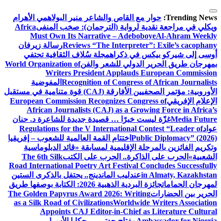
التجاوز
إلى
Trending News:
حوار مع القاص والشاعر منير البولاهمي
الأهرام
المحتوى
ويكلي في مراجعة نقدية لرواية (الترجمان): صخب المنفى
Africa
Must Own Its Narrative – Adeboboye
Al-Ahram Weekly
Reviews “The Interpreter”: Exile’s cacophany
رسالة زيرفان
أوسى إلى شيركو بيكس في ذكراه
مجلة سُلاف الثقافية تحتفي
بمهرجان طريق الحرير الدولي للشعر والفن
World Organization of
Writers President Applauds European Commission
Recognition of Congress of African Journalists
المفوضية
الأوروبية: مؤتمر الصحفيين الأفارقة (CAJ) قوة متنامية في مستقبل
الإعلام الإفريقي
European Commission Recognizes Congress of
African Journalists (CAJ) as a Growing Force in Africa’s
Media Future
غزّة ليست خبرًا … قصيدة جديدة للشاعرة د. حنان
عواد
Regulations for the V International Contest “Leader of
Public Diplomacy” (2026)
اختتام القمة العالمية للشعوب – إفريقيا
وتكريم الفائزين بالمرحلة الإقليمية لمسابقة «قائد الدبلوماسية
الشعبية»
الحرب على الذاكرة.. الحرب على الكتب
The 6th Silk
Road International Poetry Art Festival Concludes Successfully
in Almaty, Kazakhstan
عندليب الماندينج.. يحتفل بالذكرى الستين
لمهرجان الحمامات
جائزة البردية الذهبية 2026: الكتابة بوصفها طريق
الحرير بين الحضارات
The Golden Papyrus Award 2026: Writing
as a Silk Road of Civilizations
Worldwide Writers Association
Appoints CAJ Editor-in-Chief as Literature Cultural
Ambassador for Nigeria
مفتاح جدتي … حكايا الأسرار