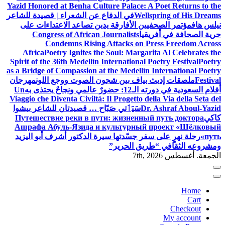
Yazid Honored at Benha Culture Palace: A Poet Returns to the
Wellspring of His Dreams
في الدفاع عن الشعراء | قصيدة للشاعر
نيلس هاف
مؤتمر الصحفيين الأفارقة يدين تصاعد الاعتداءات على
حرية الصحافة في أفريقيا
Congress of African Journalists
Condemns Rising Attacks on Press Freedom Across
Africa
Poetry Ignites the Soul: Margarita Al Celebrates the
Spirit of the 36th Medellín International Poetry Festival
Poetry
as a Bridge of Compassion at the Medellín International Poetry
Festival
ملصقات إديث بياف بين شجون الصوت ووجع اللون
مهرجان
أفلام السعودية في دورته الـ12: حضورٌ عالمي ونجاحٌ يحتذى به
Un
Viaggio che Diventa Civiltà: Il Progetto della Via della Seta del
Dr. Ashraf Aboul-Yazid
سَيَٲتي صَبّاح … قصيدتان للشاعر بيشوا
كاكي
Путешествие реки в пути: жизненный путь доктора
Ашрафа Абуль-Язида и культурный проект «Шёлковый
путь»
رحلة نهرٍ على سفر جسّدتها سيرة الدكتور أشرف أبو اليزيد
ومشروعه الثقافي “طريق الحرير”
الجمعة. أغسطس 7th, 2026
Home
Cart
Checkout
My account