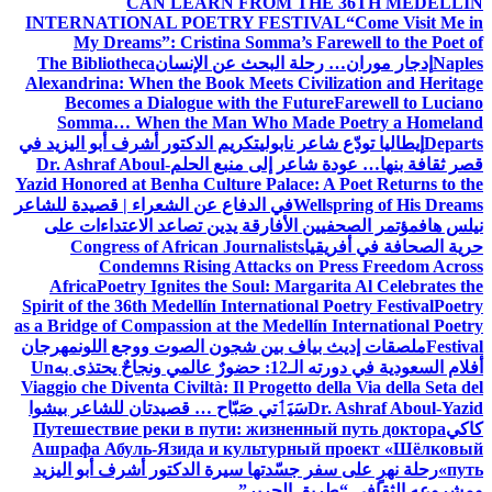
CAN LEARN FROM THE 36TH MEDELLÍN
INTERNATIONAL POETRY FESTIVAL
“Come Visit Me in
My Dreams”: Cristina Somma’s Farewell to the Poet of
Naples
إدجار موران… رحلة البحث عن الإنسان
The Bibliotheca
Alexandrina: When the Book Meets Civilization and Heritage
Becomes a Dialogue with the Future
Farewell to Luciano
Somma… When the Man Who Made Poetry a Homeland
Departs
إيطاليا تودّع شاعر نابولي
تكريم الدكتور أشرف أبو اليزيد في
قصر ثقافة بنها… عودة شاعر إلى منبع الحلم
Dr. Ashraf Aboul-
Yazid Honored at Benha Culture Palace: A Poet Returns to the
Wellspring of His Dreams
في الدفاع عن الشعراء | قصيدة للشاعر
نيلس هاف
مؤتمر الصحفيين الأفارقة يدين تصاعد الاعتداءات على
حرية الصحافة في أفريقيا
Congress of African Journalists
Condemns Rising Attacks on Press Freedom Across
Africa
Poetry Ignites the Soul: Margarita Al Celebrates the
Spirit of the 36th Medellín International Poetry Festival
Poetry
as a Bridge of Compassion at the Medellín International Poetry
Festival
ملصقات إديث بياف بين شجون الصوت ووجع اللون
مهرجان
أفلام السعودية في دورته الـ12: حضورٌ عالمي ونجاحٌ يحتذى به
Un
Viaggio che Diventa Civiltà: Il Progetto della Via della Seta del
Dr. Ashraf Aboul-Yazid
سَيَٲتي صَبّاح … قصيدتان للشاعر بيشوا
كاكي
Путешествие реки в пути: жизненный путь доктора
Ашрафа Абуль-Язида и культурный проект «Шёлковый
путь»
رحلة نهرٍ على سفر جسّدتها سيرة الدكتور أشرف أبو اليزيد
ومشروعه الثقافي “طريق الحرير”