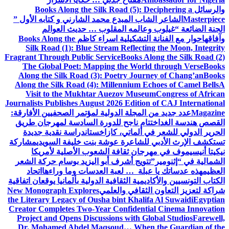
والرسائل
Books Along the Silk Road (5): Deciphering a
Masterpiece
الشاعر الشاب المبدع محمد الشارني و كتابه الأول ”
الجنة الضائعة “
غيلوب وعالمه المقلوب … حديث العوالم
وآفاقها
حوار مع الفنانة التشكيلية اسراء كاظم
Books Along the
Silk Road (1): Blue Stream Reflecting the Moon, Integrity
Fragrant Through Public Service
Books Along the Silk Road (2)
The Global Poet: Mapping the World through Verse
Books
Along the Silk Road (3): Poetry Journey of Chang’an
Books
Along the Silk Road (4): Millennium Echoes of Camel Bells
A
Visit to the Mukhtar Auezov Museum
Congress of African
Journalists Publishes August 2026 Edition of CAJ International
Magazine
عدد جديد من المجلة الدولية لمؤتمر الصحفيين الأفارقة:
القصص هندسة الغد
اختتام ناجح للدورة السادسة لمهرجان طريق
الحرير الدولي للشعر في ألماتي، كازاخستان
دراسة نقدية جديدة
تستكشف الإرث الأدبي للشاعرة عوشة بنت خليفة السويدي
مشاركة
نيكيتا أنيسيموف في مهرجان ثقافة الشعوب الأصلية لأمريكا
الشمالية في “إثنومير”
تتويج أشرف أبو اليزيد بوسام حركة الشعر
العظيم
هذه عدساتك يا عبلة … لعبة العدسات وما وراءها
اتحاد
الكتاب التونسيين والأكاديمية الثقافية الدولية بألمانيا يوقعان اتفاقية
شراكة لتعزيز التعاون الثقافي والعلمي
New Monograph Explores
the Literary Legacy of Ousha bint Khalifa Al Suwaidi
Egyptian
Creator Completes Two-Year Confidential Cinema Innovation
Project and Opens Discussions with Global Studios
Farewell,
Dr. Mohamed Abdel Maqsoud… When the Guardian of the