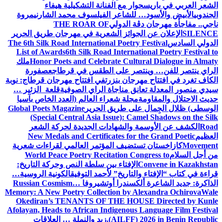
الشعر العربي في باريس
حوار مع الفنانة التشكيلية هيفاء
الجندوبي
الأبيض والأسود… للشاعر الفيلسوف محمد الشارني
مروة
ناجي.. مفاجأة مهرجان دڨة الدولي
THE ROAR OF
SILENCE
الإعلان عن الجوائز الشعرية في مهرجان طريق الحرير
الدولي السادس
The 6th Silk Road International Poetry Festival
List of Awards
6th Silk Road International Poetry Festival to
Honor Poets and Celebrate Cultural Dialogue in Almaty
ملك
الراي ينتصر للفن… وينتصر على الطقس في قرطاج
عصفورة
الكاف تغرد في افتتاح مهرجان بنزرت
في افتتاح مهرجان قرطاج: نوبة
سيدي منصور المعدلة تعانق مناجاة الراي الصوفية
قلعة الزئير …
حديث الاحتلال والمقاومة
مجلة شعراء العالم (العدد الخاص بآسيا
الوسطى) ظلال الجِمال على طريق الحرير
Global Poets Magazine
(Special Central Asia Issue): Camel Shadows on the Silk
Road
الكشف عن الأوسمة والشهادات الجديدة لحركة الشعر
العظيم
New Medals and Certificates for the Grand Poetic
Movement
كازاخستان تستضيف المؤتمر العالمي لقراءات شعرية
من أجل السلام
World Peace Poetry Recitation Congress to
Convene in Kazakhstan
الإفتاء بين سلطة النص وحركة التاريخ:
قراءة في كتاب “الإفتاء والتاريخ” لأحمد التوفيق
الكونية الروسية…
الذاكرة: جديد الشاعرة ألكسندرا أوتشيروفا
Russian Cosmism…
Memory: A New Poetry Collection by Alexandra Ochirova
Wale
Okediran’s TENANTS OF THE HOUSE Directed by Kunle
Afolayan, Heads to African Indigenous Language Film Festival
(AILFF) 2026 in Benin Republic.
زيد والنملة … العلاقات