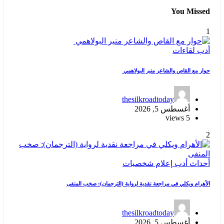
You Missed
1
أدب
لقاءات
حوار مع القاص والشاعر منير البولاهمي
thesilkroadtoday
أغسطس 5, 2026
5 views
2
أحداث
أدب
إعلام
شخصيات
الأهرام ويكلي في مراجعة نقدية لرواية (الترجمان): صخب المنفى
thesilkroadtoday
أغسطس 5, 2026