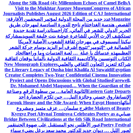
Along the Silk Road (4): Millennium Echoes of Camel Bells
A
Visit to the Mukhtar Auezov Museum
Congress of African
Journalists Publishes August 2026 Edition of CAJ International
Magazine
عدد جديد من المجلة الدولية لمؤتمر الصحفيين الأفارقة:
القصص هندسة الغد
اختتام ناجح للدورة السادسة لمهرجان طريق
الحرير الدولي للشعر في ألماتي، كازاخستان
دراسة نقدية جديدة
تستكشف الإرث الأدبي للشاعرة عوشة بنت خليفة السويدي
مشاركة
نيكيتا أنيسيموف في مهرجان ثقافة الشعوب الأصلية لأمريكا
الشمالية في “إثنومير”
تتويج أشرف أبو اليزيد بوسام حركة الشعر
العظيم
هذه عدساتك يا عبلة … لعبة العدسات وما وراءها
اتحاد
الكتاب التونسيين والأكاديمية الثقافية الدولية بألمانيا يوقعان اتفاقية
شراكة لتعزيز التعاون الثقافي والعلمي
New Monograph Explores
the Literary Legacy of Ousha bint Khalifa Al Suwaidi
Egyptian
Creator Completes Two-Year Confidential Cinema Innovation
Project and Opens Discussions with Global Studios
Farewell,
Dr. Mohamed Abdel Maqsoud… When the Guardian of the
Eastern Gate Departs
الثانوية العامة… بين سطوة الرقم وصناعة
الإنسان
فاروق حسني وجائزة النيل… حين تكرّم الحضارة أحد
أبنائها
Farouk Hosny and the Nile Award: When Egypt Honors
the Makers of Beauty
فرج سليمان… عزف متميز ومشروع
ضبابي
Kyrgyz Poet Altynai Temirova Celebrates Poetry as a
Bridge Between Civilizations at the 6th Silk Road International
Poetry Festival
عبور الأطلس نحو المستقبل على صهوة الحنين
قمر
لعبور الليل … ديوان جديد للدكتور محمد سعد برغل يضيء سماء