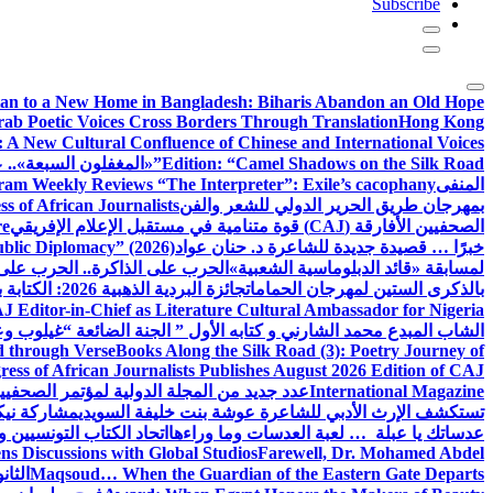
Subscribe
tan to a New Home in Bangladesh: Biharis Abandon an Old Hope
rab Poetic Voices Cross Borders Through Translation
Hong Kong
: A New Cultural Confluence of Chinese and International Voices
Edition: “Camel Shadows on the Silk Road”
«المغفلون السبعة».. عن
المنفى
am Weekly Reviews “The Interpreter”: Exile’s cacophany
بمهرجان طريق الحرير الدولي للشعر والفن
 of African Journalists
الصحفيين الأفارقة (CAJ) قوة متنامية في مستقبل الإعلام الإفريقي
re
خبرًا … قصيدة جديدة للشاعرة د. حنان عواد
ublic Diplomacy” (2026)
لمسابقة «قائد الدبلوماسية الشعبية»
الحرب على الذاكرة.. الحرب على
بالذكرى الستين لمهرجان الحمامات
جائزة البردية الذهبية 2026: الكتابة بوصفها طريق الحرير بين الحضارات
J Editor-in-Chief as Literature Cultural Ambassador for Nigeria
الشاب المبدع محمد الشارني و كتابه الأول ” الجنة الضائعة “
غيلوب وع
d through Verse
Books Along the Silk Road (3): Poetry Journey of
ess of African Journalists Publishes August 2026 Edition of CAJ
International Magazine
عدد جديد من المجلة الدولية لمؤتمر الصحفيي
تستكشف الإرث الأدبي للشاعرة عوشة بنت خليفة السويدي
مشاركة نيكي
عدساتك يا عبلة … لعبة العدسات وما وراءها
اتحاد الكتاب التونسيين وا
s Discussions with Global Studios
Farewell, Dr. Mohamed Abdel
Maqsoud… When the Guardian of the Eastern Gate Departs
الثا