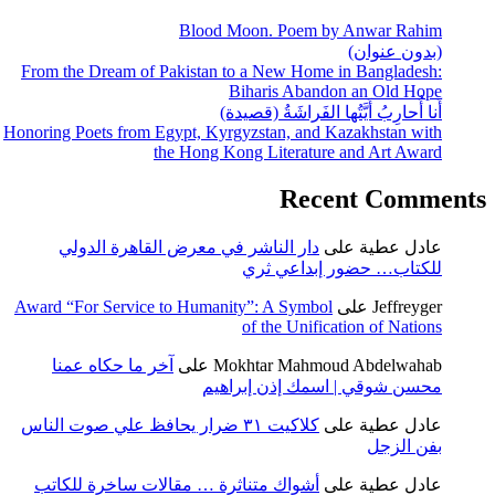
Blood Moon. Poem by Anwar Rahim
(بدون عنوان)
From the Dream of Pakistan to a New Home in Bangladesh:
Biharis Abandon an Old Hope
أَنا أُحارِبُ أَيَّتُها الفَراشَةُ (قصيدة)
Honoring Poets from Egypt, Kyrgyzstan, and Kazakhstan with
the Hong Kong Literature and Art Award
Recent Comments
عادل عطية
على
دار الناشر في معرض القاهرة الدولي
للكتاب… حضور إبداعي ثري
Jeffreyger
على
Award “For Service to Humanity”: A Symbol
of the Unification of Nations
Mokhtar Mahmoud Abdelwahab
على
آخر ما حكاه عمنا
محسن شوقي | اسمك إذن إبراهيم
عادل عطية
على
كلاكيت ٣١ ضرار يحافظ علي صوت الناس
بفن الزجل
عادل عطية
على
أشواك متناثرة … مقالات ساخرة للكاتب