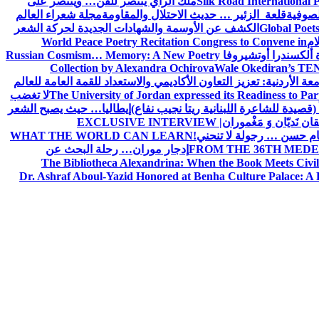
Silk Road International P
ملك الراي ينتصر للفن… وينتصر على
لصوفية
قلعة الزئير … حديث الاحتلال والمقاومة
مجلة شعراء العالم
Global Poet
الكشف عن الأوسمة والشهادات الجديدة لحركة الشعر
ام
World Peace Poetry Recitation Congress to Convene in
 ألكسندرا أوتشيروفا
Russian Cosmism… Memory: A New Poetry
Collection by Alexandra Ochirova
Wale Okediran’s TEN
الأردنية: تعزيز التعاون الأكاديمي والاستعداد للقمة العامة للعالم
The University of Jordan expressed its Readiness to Pa
لا تغضب
 (قصيدة للشاعرة اللبنانية ريتا نجيب نفاع)
إيطاليا… حيث يصبح الشعر
ان نَديّان وَ مَغْموران
EXCLUSIVE INTERVIEW |
ام حسن … رجولة لا تنحني!
WHAT THE WORLD CAN LEARN
FROM THE 36TH MEDE
إدجار موران… رحلة البحث عن
The Bibliotheca Alexandrina: When the Book Meets Civil
Dr. Ashraf Aboul-Yazid Honored at Benha Culture Palace: A 