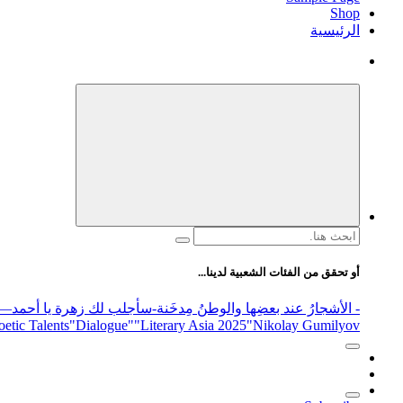
Shop
الرئيسية
البحث
عن:
أو تحقق من الفئات الشعبية لدينا...
- الأشجارُ عند بعضِها والوطنُ مِدخَنة
-سأجلب لك زهرة يا أحمد
elease
"Nikolay Gumilyov و poet
"Literary Asia 2025
"Dialogue"
etic Talents