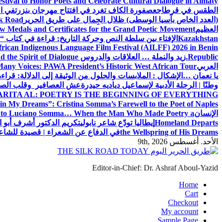
estival to Honor Poets and Celebrate Cultural Dialogue in Almaty
الطقس في قرطاج
عصفورة الكاف تغرد في افتتاح مهرجان بنزرت
في اف
(العدد الخاص بآسيا الوسطى) ظلال الجِمال على طريق الحرير
lk Road
العظيم
w Medals and Certificates for the Grand Poetic Movement
Kazakhstan
الإفتاء بين سلطة النص وحركة التاريخ: قراءة في كتاب “الإ
can Indigenous Language Film Festival (AILFF) 2026 in Benin
Republic.
زيد والنملة … العلاقات والدروس
 the Spirit of Dialogue
العربي
any Voices: PAWA President’s Historic West African Tour
يا نعمان …الإشكال : الملابسات والحلول
من الوثيقة إلى الدلالة: قراء
وطنًا | الرحلة الأدبية لإسماعيل دياديه حيدرة
عش العصافير وقلب الصيا
RITA AL: POETRY IS THE BEGINNING OF EVERYTHING
in My Dreams”: Cristina Somma’s Farewell to the Poet of Naples
الإنسان
l to Luciano Somma… When the Man Who Made Poetry a
Homeland Departs
إيطاليا تودّع شاعر نابولي
تكريم الدكتور أشرف أبو ا
the Wellspring of His Dreams
في الدفاع عن الشعراء | قصيدة للشا
الأحد. أغسطس 9th, 2026
Editor-in-Chief: Dr. Ashraf Aboul-Yazid
Home
Cart
Checkout
My account
Sample Page