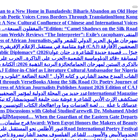
التجاوز
إلى
tan to a New Home in Bangladesh: Biharis Abandon an Old Hope
rab Poetic Voices Cross Borders Through Translation
Hong Kong
المحتوى
: A New Cultural Confluence of Chinese and International Voices
Edition: “Camel Shadows on the Silk Road”
«المغفلون السبعة».. عن
المنفى
am Weekly Reviews “The Interpreter”: Exile’s cacophany
بمهرجان طريق الحرير الدولي للشعر والفن
 of African Journalists
الصحفيين الأفارقة (CAJ) قوة متنامية في مستقبل الإعلام الإفريقي
re
خبرًا … قصيدة جديدة للشاعرة د. حنان عواد
ublic Diplomacy” (2026)
لمسابقة «قائد الدبلوماسية الشعبية»
الحرب على الذاكرة.. الحرب على
بالذكرى الستين لمهرجان الحمامات
جائزة البردية الذهبية 2026: الكتابة بوصفها طريق الحرير بين الحضارات
J Editor-in-Chief as Literature Cultural Ambassador for Nigeria
الشاب المبدع محمد الشارني و كتابه الأول ” الجنة الضائعة “
غيلوب وع
d through Verse
Books Along the Silk Road (3): Poetry Journey of
ess of African Journalists Publishes August 2026 Edition of CAJ
International Magazine
عدد جديد من المجلة الدولية لمؤتمر الصحفيي
تستكشف الإرث الأدبي للشاعرة عوشة بنت خليفة السويدي
مشاركة نيكي
عدساتك يا عبلة … لعبة العدسات وما وراءها
اتحاد الكتاب التونسيين وا
s Discussions with Global Studios
Farewell, Dr. Mohamed Abdel
Maqsoud… When the Guardian of the Eastern Gate Departs
الثا
Award: When Egypt Honors the Makers of Beauty
فرج سليمان… 
Road International Poetry Festival
عبور الأطلس نحو المستقبل على 
الجندوبي
الأبيض والأسود… للشاعر الفيلسوف محمد الشارني
مروة ناجي.