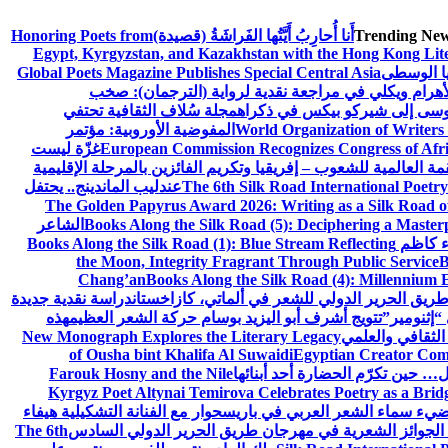
Trending New
أَنا أُحارِبُ أَيَّتُها الفَراشَةُ (قصيدة)
Honoring Poets from
Egypt, Kyrgyzstan, and Kazakhstan with the Hong Kong Lit
يا الوسطى
Global Poets Magazine Publishes Special Central Asia
أهرام ويكلي في مراجعة نقدية لرواية (الترجمان): صخب
وسى إلى شيركو بيكس في ذكراه
مجلة سُلاف الثقافية تحتفي
World Organization of Writers
المفوضية الأوروبية: مؤتمر
European Commission Recognizes Congress of Afric
غزّة ليست
قمة العالمية للشعوب – إفريقيا وتكريم الفائزين بالمرحلة الإقليمية
The 6th Silk Road International Poetry
عندليب الماندينج.. يحتفل
The Golden Papyrus Award 2026: Writing as a Silk Road of 
Books Along the Silk Road (5): Deciphering a Master
الشاعر
اء كاظم
Books Along the Silk Road (1): Blue Stream Reflecting
the Moon, Integrity Fragrant Through Public Service
B
Chang’an
Books Along the Silk Road (4): Millennium 
طريق الحرير الدولي للشعر في ألماتي، كازاخستان
دراسة نقدية جديدة
“إثنومير”
تتويج أشرف أبو اليزيد بوسام حركة الشعر العظيم
هذه
 الثقافي والعلمي
New Monograph Explores the Literary Legacy
of Ousha bint Khalifa Al Suwaidi
Egyptian Creator Comp
 حين تكرّم الحضارة أحد أبنائها
Farouk Hosny and the Nile
Kyrgyz Poet Altynai Temirova Celebrates Poetry as a Bridge
يضيء سماء الشعر العربي في باريس
حوار مع الفنانة التشكيلية هيفاء
 الجوائز الشعرية في مهرجان طريق الحرير الدولي السادس
The 6th