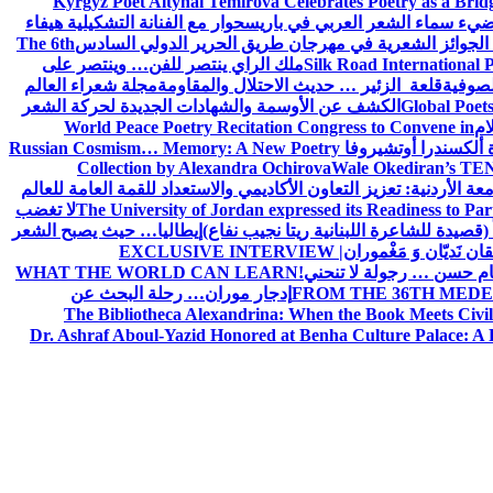
Kyrgyz Poet Altynai Temirova Celebrates Poetry as a Bridge
يضيء سماء الشعر العربي في باريس
حوار مع الفنانة التشكيلية هيفاء
 الجوائز الشعرية في مهرجان طريق الحرير الدولي السادس
The 6th
Silk Road International P
ملك الراي ينتصر للفن… وينتصر على
لصوفية
قلعة الزئير … حديث الاحتلال والمقاومة
مجلة شعراء العالم
Global Poet
الكشف عن الأوسمة والشهادات الجديدة لحركة الشعر
ام
World Peace Poetry Recitation Congress to Convene in
 ألكسندرا أوتشيروفا
Russian Cosmism… Memory: A New Poetry
Collection by Alexandra Ochirova
Wale Okediran’s TEN
الأردنية: تعزيز التعاون الأكاديمي والاستعداد للقمة العامة للعالم
The University of Jordan expressed its Readiness to Pa
لا تغضب
 (قصيدة للشاعرة اللبنانية ريتا نجيب نفاع)
إيطاليا… حيث يصبح الشعر
ان نَديّان وَ مَغْموران
EXCLUSIVE INTERVIEW |
ام حسن … رجولة لا تنحني!
WHAT THE WORLD CAN LEARN
FROM THE 36TH MEDE
إدجار موران… رحلة البحث عن
The Bibliotheca Alexandrina: When the Book Meets Civil
Dr. Ashraf Aboul-Yazid Honored at Benha Culture Palace: A 