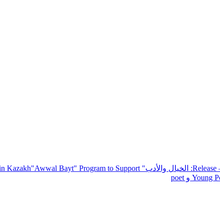
— R
: الخيال والأدب
" inviting poets and writers from around the world to participate in Kazakh
"Awwal Bayt" Program to Support
Young Po