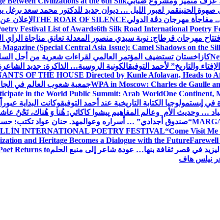
عزف متميز ومشروع ضبابي
 Between Civilizations at the 6th Silk
صهوة الحنين
قمر لعبور الليل … ديوان جديد للدكتور محمد سعد برغل 
. مفاجأة مهرجان دڨة الدولي
THE ROAR OF SILENCE
الإعلان عن
oetry Festival List of Awards
6th Silk Road International Poetry F
تتاح مهرجان قرطاج: نوبة سيدي منصور المعدلة تعانق مناجاة الراي ا
s Magazine (Special Central Asia Issue): Camel Shadows on the Si
Ne
كازاخستان تستضيف المؤتمر العالمي لقراءات شعرية من أجل السل
فتاء والتاريخ” لأحمد التوفيق
الكونية الروسية… الذاكرة: جديد الشاعرة
ANTS OF THE HOUSE Directed by Kunle Afolayan, Heads to Afri
WPA in Moscow: Charles de Gaulle and
جمعية شعوب العالم في الجامعة 
rticipate in the World Public Summit: Arab World
One Continent, M
ة في إبستمولوجيا الكتابة التاريخية عند أحمد التوفيق
وكانت البداية عبوراً
د … وحديث الأم وعالم المفاهيم
پیشوا کاکائي: هُنا وَ هُناك، نَحْنُ عاشق
MARGA
“صندوق أجدادي” … أسراره وعوالمه
د. حنان عواد تكتب: حس
LLÍN INTERNATIONAL POETRY FESTIVAL
“Come Visit Me 
ization and Heritage Becomes a Dialogue with the Future
Farewel
ليزيد في قصر ثقافة بنها… عودة شاعر إلى منبع الحلم
Poet Returns to
عر نيلس هاف