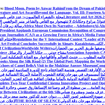
s:
Blood Moon. Poem by Anwar Rahim
From the Dream of Pakis
erature and Art Award
Beyond the Language, Vol. III: Fourteen A
Literature and Art 2026.2
مجلة «الشعراء العالميون»: عدد خاص بآس
وانٌ مراوغ وحكاياتٌ لا تنتهي
حوار مع القاص والشاعر منير البولاهمي
ال
Al-Ahr
Africa Must Own Its Narrative – Adeboboye
رسالة زيرفان أ
 President Applauds European Commission Recognition of Congress
an Journalists (CAJ) as a Growing Force in Africa’s Media Futu
Regulations for the V International Contest “Leader of P
اختتام ال
 الكتب
 Art Festival Concludes Successfully in Almaty, Kazakhstan
Civilizations
Worldwide Writers
Association Appoints CA
مفتاح جدتي … حكايا الأسرار والرسائل
piece
المه المقلوب … حديث العوالم وآفاقها
حوار مع الفنانة التشكيلية اسر
ooks Along the Silk Road (2) The Global Poet: Mapping the Worl
Echoes of Camel Bells
A Visit to the Mukhtar Auezov Museum
Congr
ن الأفارقة: القصص هندسة الغد
اختتام ناجح للدورة السادسة لمهرجان 
تا أنيسيموف في مهرجان ثقافة الشعوب الأصلية لأمريكا الشمالية في 
لأكاديمية الثقافية الدولية بألمانيا يوقعان اتفاقية شراكة لتعزيز التعاون
letes Two-Year Confidential Cinema Innovation Project and Open
نوية العامة… بين سطوة الرقم وصناعة الإنسان
فاروق حسني وجائزة النيل…
عزف متميز ومشروع ضبابي
 Between Civilizations at the 6th Silk
صهوة الحنين
قمر لعبور الليل … ديوان جديد للدكتور محمد سعد برغل 
. مفاجأة مهرجان دڨة الدولي
THE ROAR OF SILENCE
الإعلان عن