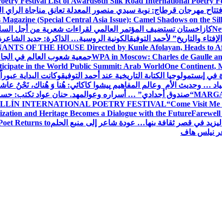
oetry Festival List of Awards
6th Silk Road International Poetry F
تتاح مهرجان قرطاج: نوبة سيدي منصور المعدلة تعانق مناجاة الراي ا
s Magazine (Special Central Asia Issue): Camel Shadows on the Si
Ne
كازاخستان تستضيف المؤتمر العالمي لقراءات شعرية من أجل السل
فتاء والتاريخ” لأحمد التوفيق
الكونية الروسية… الذاكرة: جديد الشاعرة
ANTS OF THE HOUSE Directed by Kunle Afolayan, Heads to Afri
WPA in Moscow: Charles de Gaulle and
جمعية شعوب العالم في الجامعة 
rticipate in the World Public Summit: Arab World
One Continent, M
ة في إبستمولوجيا الكتابة التاريخية عند أحمد التوفيق
وكانت البداية عبوراً
د … وحديث الأم وعالم المفاهيم
پیشوا کاکائي: هُنا وَ هُناك، نَحْنُ عاشق
MARGA
“صندوق أجدادي” … أسراره وعوالمه
د. حنان عواد تكتب: حس
LLÍN INTERNATIONAL POETRY FESTIVAL
“Come Visit Me 
ization and Heritage Becomes a Dialogue with the Future
Farewel
ليزيد في قصر ثقافة بنها… عودة شاعر إلى منبع الحلم
Poet Returns to
عر نيلس هاف