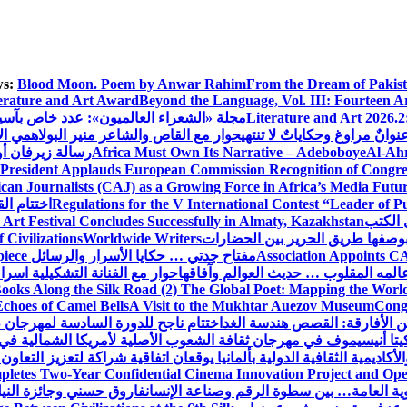
s:
Blood Moon. Poem by Anwar Rahim
From the Dream of Pakis
erature and Art Award
Beyond the Language, Vol. III: Fourteen A
Literature and Art 2026.2
مجلة «الشعراء العالميون»: عدد خاص بآس
وانٌ مراوغ وحكاياتٌ لا تنتهي
حوار مع القاص والشاعر منير البولاهمي
ال
Al-Ahr
Africa Must Own Its Narrative – Adeboboye
رسالة زيرفان أ
 President Applauds European Commission Recognition of Congress
an Journalists (CAJ) as a Growing Force in Africa’s Media Futu
Regulations for the V International Contest “Leader of P
اختتام ال
 الكتب
 Art Festival Concludes Successfully in Almaty, Kazakhstan
Civilizations
Worldwide Writers
Association Appoints CA
مفتاح جدتي … حكايا الأسرار والرسائل
piece
المه المقلوب … حديث العوالم وآفاقها
حوار مع الفنانة التشكيلية اسر
ooks Along the Silk Road (2) The Global Poet: Mapping the Worl
Echoes of Camel Bells
A Visit to the Mukhtar Auezov Museum
Congr
ن الأفارقة: القصص هندسة الغد
اختتام ناجح للدورة السادسة لمهرجان 
تا أنيسيموف في مهرجان ثقافة الشعوب الأصلية لأمريكا الشمالية في 
لأكاديمية الثقافية الدولية بألمانيا يوقعان اتفاقية شراكة لتعزيز التعاون
letes Two-Year Confidential Cinema Innovation Project and Open
نوية العامة… بين سطوة الرقم وصناعة الإنسان
فاروق حسني وجائزة النيل…