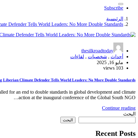
Subscribe
الرئيسية
mate Defender Tells World Leaders: No More Double Standards
thesilkroadtoday
أحداث
,
شخصيات
,
لقاءات
مايو 16, 2025
103 views
g Liberian Climate Defender Tells World Leaders: No More Double Standards
alled for an end to double standards in global development and climate
action at the inaugural conference of the Global South NGO…
Continue reading
البحث
البحث
Recent Posts