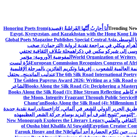
Trending New
أَنا أُحارِبُ أَيَّتُها الفَراشَةُ (قصيدة)
Honoring Poets from
Egypt, Kyrgyzstan, and Kazakhstan with the Hong Kong Lit
يا الوسطى
Global Poets Magazine Publishes Special Central Asia
أهرام ويكلي في مراجعة نقدية لرواية (الترجمان): صخب
وسى إلى شيركو بيكس في ذكراه
مجلة سُلاف الثقافية تحتفي
World Organization of Writers
المفوضية الأوروبية: مؤتمر
European Commission Recognizes Congress of Afric
غزّة ليست
قمة العالمية للشعوب – إفريقيا وتكريم الفائزين بالمرحلة الإقليمية
The 6th Silk Road International Poetry
عندليب الماندينج.. يحتفل
The Golden Papyrus Award 2026: Writing as a Silk Road of 
Books Along the Silk Road (5): Deciphering a Master
الشاعر
اء كاظم
Books Along the Silk Road (1): Blue Stream Reflecting
the Moon, Integrity Fragrant Through Public Service
B
Chang’an
Books Along the Silk Road (4): Millennium 
طريق الحرير الدولي للشعر في ألماتي، كازاخستان
دراسة نقدية جديدة
“إثنومير”
تتويج أشرف أبو اليزيد بوسام حركة الشعر العظيم
هذه
 الثقافي والعلمي
New Monograph Explores the Literary Legacy
of Ousha bint Khalifa Al Suwaidi
Egyptian Creator Comp
 حين تكرّم الحضارة أحد أبنائها
Farouk Hosny and the Nile