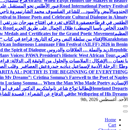
Award: When Egypt Honors the Makers of Beauty
فرج سليمان… 
Road International Poetry Festival
عبور الأطلس نحو المستقبل على 
الجندوبي
الأبيض والأسود… للشاعر الفيلسوف محمد الشارني
مروة ناجي.
estival to Honor Poets and Celebrate Cultural Dialogue in Almaty
الطقس في قرطاج
عصفورة الكاف تغرد في افتتاح مهرجان بنزرت
في اف
(العدد الخاص بآسيا الوسطى) ظلال الجِمال على طريق الحرير
lk Road
العظيم
w Medals and Certificates for the Grand Poetic Movement
Kazakhstan
الإفتاء بين سلطة النص وحركة التاريخ: قراءة في كتاب “الإ
can Indigenous Language Film Festival (AILFF) 2026 in Benin
Republic.
زيد والنملة … العلاقات والدروس
 the Spirit of Dialogue
العربي
any Voices: PAWA President’s Historic West African Tour
يا نعمان …الإشكال : الملابسات والحلول
من الوثيقة إلى الدلالة: قراء
وطنًا | الرحلة الأدبية لإسماعيل دياديه حيدرة
عش العصافير وقلب الصيا
RITA AL: POETRY IS THE BEGINNING OF EVERYTHING
in My Dreams”: Cristina Somma’s Farewell to the Poet of Naples
الإنسان
l to Luciano Somma… When the Man Who Made Poetry a
Homeland Departs
إيطاليا تودّع شاعر نابولي
تكريم الدكتور أشرف أبو ا
the Wellspring of His Dreams
في الدفاع عن الشعراء | قصيدة للشا
الأحد. أغسطس 9th, 2026
Home
Cart