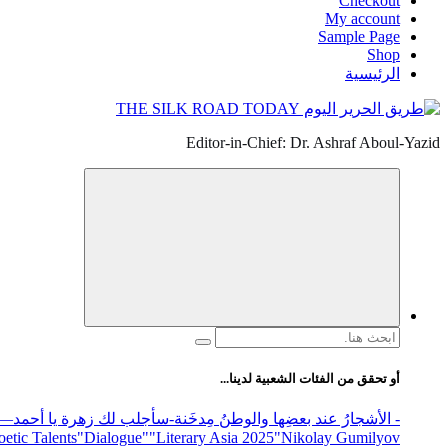
Checkout
My account
Sample Page
Shop
الرئيسية
Editor-in-Chief: Dr. Ashraf Aboul-Yazid
البحث
عن:
أو تحقق من الفئات الشعبية لدينا...
- الأشجارُ عند بعضِها والوطنُ مِدخَنة
-سأجلب لك زهرة يا أحمد
elease
"Nikolay Gumilyov و poet
"Literary Asia 2025
"Dialogue"
etic Talents