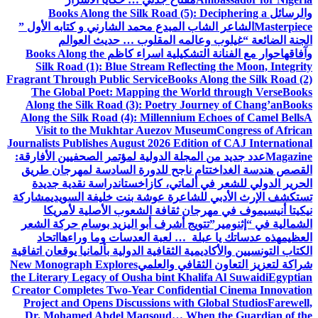
والرسائل
Books Along the Silk Road (5): Deciphering a
Masterpiece
الشاعر الشاب المبدع محمد الشارني و كتابه الأول ”
الجنة الضائعة “
غيلوب وعالمه المقلوب … حديث العوالم
وآفاقها
حوار مع الفنانة التشكيلية اسراء كاظم
Books Along the
Silk Road (1): Blue Stream Reflecting the Moon, Integrity
Fragrant Through Public Service
Books Along the Silk Road (2)
The Global Poet: Mapping the World through Verse
Books
Along the Silk Road (3): Poetry Journey of Chang’an
Books
Along the Silk Road (4): Millennium Echoes of Camel Bells
A
Visit to the Mukhtar Auezov Museum
Congress of African
Journalists Publishes August 2026 Edition of CAJ International
Magazine
عدد جديد من المجلة الدولية لمؤتمر الصحفيين الأفارقة:
القصص هندسة الغد
اختتام ناجح للدورة السادسة لمهرجان طريق
الحرير الدولي للشعر في ألماتي، كازاخستان
دراسة نقدية جديدة
تستكشف الإرث الأدبي للشاعرة عوشة بنت خليفة السويدي
مشاركة
نيكيتا أنيسيموف في مهرجان ثقافة الشعوب الأصلية لأمريكا
الشمالية في “إثنومير”
تتويج أشرف أبو اليزيد بوسام حركة الشعر
العظيم
هذه عدساتك يا عبلة … لعبة العدسات وما وراءها
اتحاد
الكتاب التونسيين والأكاديمية الثقافية الدولية بألمانيا يوقعان اتفاقية
شراكة لتعزيز التعاون الثقافي والعلمي
New Monograph Explores
the Literary Legacy of Ousha bint Khalifa Al Suwaidi
Egyptian
Creator Completes Two-Year Confidential Cinema Innovation
Project and Opens Discussions with Global Studios
Farewell,
Dr. Mohamed Abdel Maqsoud… When the Guardian of the