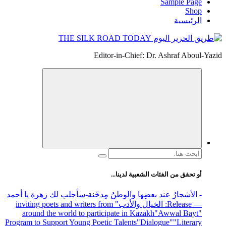
Sample Page
Shop
الرئيسية
Editor-in-Chief: Dr. Ashraf Aboul-Yazid
البحث
عن:
أو تحقق من الفئات الشعبية لدينا...
- الأشجارُ عند بعضِها والوطنُ مِدخَنة
-سأجلب لك زهرة يا أحمد
— Release
: الخيال والأدب
" inviting poets and writers from
around the world to participate in Kazakh
"Awwal Bayt"
Program to Support Young Poetic Talents
"Dialogue"
"Literary