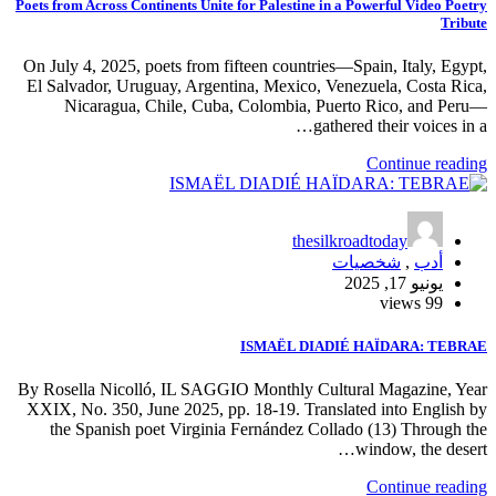
Poets from Across Continents Unite for Palestine in a Powerful Video Poetry
Tribute
On July 4, 2025, poets from fifteen countries—Spain, Italy, Egypt,
El Salvador, Uruguay, Argentina, Mexico, Venezuela, Costa Rica,
Nicaragua, Chile, Cuba, Colombia, Puerto Rico, and Peru—
gathered their voices in a…
Continue reading
thesilkroadtoday
أدب
,
شخصيات
يونيو 17, 2025
99 views
ISMAËL DIADIÉ HAÏDARA: TEBRAE
By Rosella Nicolló, IL SAGGIO Monthly Cultural Magazine, Year
XXIX, No. 350, June 2025, pp. 18-19. Translated into English by
the Spanish poet Virginia Fernández Collado (13) Through the
window, the desert…
Continue reading