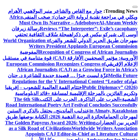
التجاوز
إلى
Trending News:
حوار مع القاص والشاعر منير البولاهمي
الأهرام
المحتوى
ويكلي في مراجعة نقدية لرواية (الترجمان): صخب المنفى
Africa
Must Own Its Narrative – Adeboboye
Al-Ahram Weekly
Reviews “The Interpreter”: Exile’s cacophany
رسالة زيرفان
أوسى إلى شيركو بيكس في ذكراه
مجلة سُلاف الثقافية تحتفي
بمهرجان طريق الحرير الدولي للشعر والفن
World Organization of
Writers President Applauds European Commission
Recognition of Congress of African Journalists
المفوضية
الأوروبية: مؤتمر الصحفيين الأفارقة (CAJ) قوة متنامية في مستقبل
الإعلام الإفريقي
European Commission Recognizes Congress of
African Journalists (CAJ) as a Growing Force in Africa’s
Media Future
غزّة ليست خبرًا … قصيدة جديدة للشاعرة د. حنان
عواد
Regulations for the V International Contest “Leader of
Public Diplomacy” (2026)
اختتام القمة العالمية للشعوب – إفريقيا
وتكريم الفائزين بالمرحلة الإقليمية لمسابقة «قائد الدبلوماسية
الشعبية»
الحرب على الذاكرة.. الحرب على الكتب
The 6th Silk
Road International Poetry Art Festival Concludes Successfully
in Almaty, Kazakhstan
عندليب الماندينج.. يحتفل بالذكرى الستين
لمهرجان الحمامات
جائزة البردية الذهبية 2026: الكتابة بوصفها طريق
الحرير بين الحضارات
The Golden Papyrus Award 2026: Writing
as a Silk Road of Civilizations
Worldwide Writers Association
Appoints CAJ Editor-in-Chief as Literature Cultural
Ambassador for Nigeria
مفتاح جدتي … حكايا الأسرار