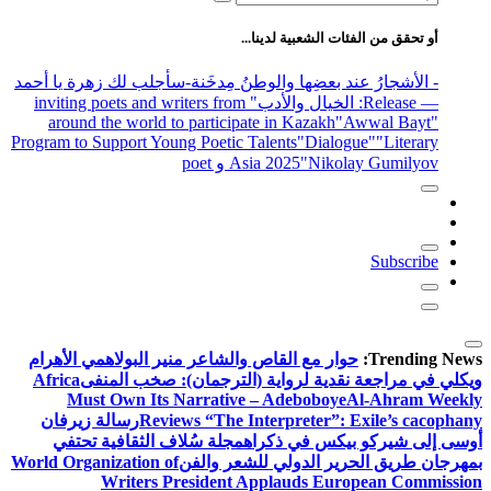
عن:
أو تحقق من الفئات الشعبية لدينا...
- الأشجارُ عند بعضِها والوطنُ مِدخَنة
-سأجلب لك زهرة يا أحمد
— Release
: الخيال والأدب
" inviting poets and writers from
around the world to participate in Kazakh
"Awwal Bayt"
Program to Support Young Poetic Talents
"Dialogue"
"Literary
"Nikolay Gumilyov و poet
Asia 2025
Subscribe
Trending News:
حوار مع القاص والشاعر منير البولاهمي
الأهرام
ويكلي في مراجعة نقدية لرواية (الترجمان): صخب المنفى
Africa
Must Own Its Narrative – Adeboboye
Al-Ahram Weekly
Reviews “The Interpreter”: Exile’s cacophany
رسالة زيرفان
أوسى إلى شيركو بيكس في ذكراه
مجلة سُلاف الثقافية تحتفي
بمهرجان طريق الحرير الدولي للشعر والفن
World Organization of
Writers President Applauds European Commission