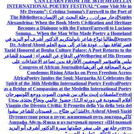
CAN LEARN FROM THE 36TH MEDELLÍN
INTERNATIONAL POETRY FESTIVAL
“Come Visit Me in
My Dreams”: Cristina Somma’s Farewell to the Poet of
Naples
إدجار موران… رحلة البحث عن الإنسان
The Bibliotheca
Alexandrina: When the Book Meets Civilization and Heritage
Becomes a Dialogue with the Future
Farewell to Luciano
Somma… When the Man Who Made Poetry a Homeland
Departs
إيطاليا تودّع شاعر نابولي
تكريم الدكتور أشرف أبو اليزيد في
قصر ثقافة بنها… عودة شاعر إلى منبع الحلم
Dr. Ashraf Aboul-
Yazid Honored at Benha Culture Palace: A Poet Returns to the
Wellspring of His Dreams
في الدفاع عن الشعراء | قصيدة للشاعر
نيلس هاف
مؤتمر الصحفيين الأفارقة يدين تصاعد الاعتداءات على
حرية الصحافة في أفريقيا
Congress of African Journalists
Condemns Rising Attacks on Press Freedom Across
Africa
Poetry Ignites the Soul: Margarita Al Celebrates the
Spirit of the 36th Medellín International Poetry Festival
Poetry
as a Bridge of Compassion at the Medellín International Poetry
Festival
ملصقات إديث بياف بين شجون الصوت ووجع اللون
مهرجان
أفلام السعودية في دورته الـ12: حضورٌ عالمي ونجاحٌ يحتذى به
Un
Viaggio che Diventa Civiltà: Il Progetto della Via della Seta del
Dr. Ashraf Aboul-Yazid
سَيَٲتي صَبّاح … قصيدتان للشاعر بيشوا
كاكي
Путешествие реки в пути: жизненный путь доктора
Ашрафа Абуль-Язида и культурный проект «Шёлковый
путь»
رحلة نهرٍ على سفر جسّدتها سيرة الدكتور أشرف أبو اليزيد
ومشروعه الثقافي “طريق الحرير”