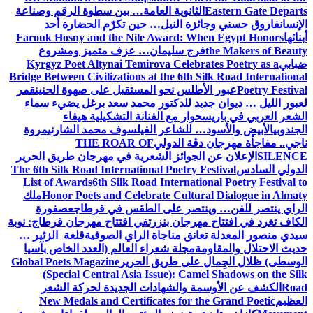
Eastern Gate Departs
الثانوية العامة… بين سطوة الرقم وصناعة
الإنسان
فاروق حسني وجائزة النيل… حين تكرّم الحضارة أحد
أبنائها
Farouk Hosny and the Nile Award: When Egypt Honors
the Makers of Beauty
فرج سليمان… عزف متميز ومشروع
ضبابي
Kyrgyz Poet Altynai Temirova Celebrates Poetry as a
Bridge Between Civilizations at the 6th Silk Road International
Poetry Festival
عبور الأطلس نحو المستقبل على صهوة الحنين
قمر
لعبور الليل … ديوان جديد للدكتور محمد سعد برغل يضيء سماء
الشعر العربي في باريس
حوار مع الفنانة التشكيلية هيفاء
الجندوبي
الأبيض والأسود… للشاعر الفيلسوف محمد الشارني
مروة
ناجي.. مفاجأة مهرجان دڨة الدولي
THE ROAR OF
SILENCE
الإعلان عن الجوائز الشعرية في مهرجان طريق الحرير
الدولي السادس
The 6th Silk Road International Poetry Festival
List of Awards
6th Silk Road International Poetry Festival to
Honor Poets and Celebrate Cultural Dialogue in Almaty
ملك
الراي ينتصر للفن… وينتصر على الطقس في قرطاج
عصفورة
الكاف تغرد في افتتاح مهرجان بنزرت
في افتتاح مهرجان قرطاج: نوبة
سيدي منصور المعدلة تعانق مناجاة الراي الصوفية
قلعة الزئير …
حديث الاحتلال والمقاومة
مجلة شعراء العالم (العدد الخاص بآسيا
الوسطى) ظلال الجِمال على طريق الحرير
Global Poets Magazine
(Special Central Asia Issue): Camel Shadows on the Silk
Road
الكشف عن الأوسمة والشهادات الجديدة لحركة الشعر
العظيم
New Medals and Certificates for the Grand Poetic