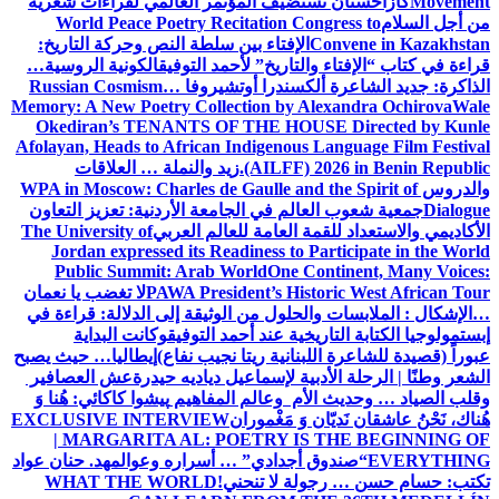
Movement
كازاخستان تستضيف المؤتمر العالمي لقراءات شعرية
من أجل السلام
World Peace Poetry Recitation Congress to
Convene in Kazakhstan
الإفتاء بين سلطة النص وحركة التاريخ:
قراءة في كتاب “الإفتاء والتاريخ” لأحمد التوفيق
الكونية الروسية…
الذاكرة: جديد الشاعرة ألكسندرا أوتشيروفا
Russian Cosmism…
Memory: A New Poetry Collection by Alexandra Ochirova
Wale
Okediran’s TENANTS OF THE HOUSE Directed by Kunle
Afolayan, Heads to African Indigenous Language Film Festival
(AILFF) 2026 in Benin Republic.
زيد والنملة … العلاقات
والدروس
WPA in Moscow: Charles de Gaulle and the Spirit of
Dialogue
جمعية شعوب العالم في الجامعة الأردنية: تعزيز التعاون
الأكاديمي والاستعداد للقمة العامة للعالم العربي
The University of
Jordan expressed its Readiness to Participate in the World
Public Summit: Arab World
One Continent, Many Voices:
PAWA President’s Historic West African Tour
لا تغضب يا نعمان
…الإشكال : الملابسات والحلول
من الوثيقة إلى الدلالة: قراءة في
إبستمولوجيا الكتابة التاريخية عند أحمد التوفيق
وكانت البداية
عبوراً (قصيدة للشاعرة اللبنانية ريتا نجيب نفاع)
إيطاليا… حيث يصبح
الشعر وطنًا | الرحلة الأدبية لإسماعيل دياديه حيدرة
عش العصافير
وقلب الصياد … وحديث الأم وعالم المفاهيم
پیشوا کاکائي: هُنا وَ
هُناك، نَحْنُ عاشقان نَديّان وَ مَغْموران
EXCLUSIVE INTERVIEW
| MARGARITA AL: POETRY IS THE BEGINNING OF
EVERYTHING
“صندوق أجدادي” … أسراره وعوالمه
د. حنان عواد
تكتب: حسام حسن … رجولة لا تنحني!
WHAT THE WORLD