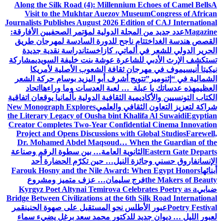
Along the Silk Road (4): Millennium Echoes of Camel Bells
A
Visit to the Mukhtar Auezov Museum
Congress of African
Journalists Publishes August 2026 Edition of CAJ International
Magazine
عدد جديد من المجلة الدولية لمؤتمر الصحفيين الأفارقة:
القصص هندسة الغد
اختتام ناجح للدورة السادسة لمهرجان طريق
الحرير الدولي للشعر في ألماتي، كازاخستان
دراسة نقدية جديدة
تستكشف الإرث الأدبي للشاعرة عوشة بنت خليفة السويدي
مشاركة
نيكيتا أنيسيموف في مهرجان ثقافة الشعوب الأصلية لأمريكا
الشمالية في “إثنومير”
تتويج أشرف أبو اليزيد بوسام حركة الشعر
العظيم
هذه عدساتك يا عبلة … لعبة العدسات وما وراءها
اتحاد
الكتاب التونسيين والأكاديمية الثقافية الدولية بألمانيا يوقعان اتفاقية
شراكة لتعزيز التعاون الثقافي والعلمي
New Monograph Explores
the Literary Legacy of Ousha bint Khalifa Al Suwaidi
Egyptian
Creator Completes Two-Year Confidential Cinema Innovation
Project and Opens Discussions with Global Studios
Farewell,
Dr. Mohamed Abdel Maqsoud… When the Guardian of the
Eastern Gate Departs
الثانوية العامة… بين سطوة الرقم وصناعة
الإنسان
فاروق حسني وجائزة النيل… حين تكرّم الحضارة أحد
أبنائها
Farouk Hosny and the Nile Award: When Egypt Honors
the Makers of Beauty
فرج سليمان… عزف متميز ومشروع
ضبابي
Kyrgyz Poet Altynai Temirova Celebrates Poetry as a
Bridge Between Civilizations at the 6th Silk Road International
Poetry Festival
عبور الأطلس نحو المستقبل على صهوة الحنين
قمر
لعبور الليل … ديوان جديد للدكتور محمد سعد برغل يضيء سماء