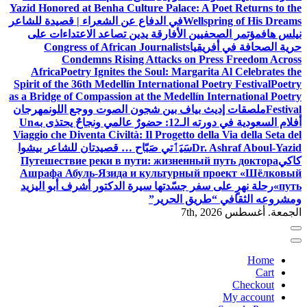
Yazid Honored at Benha Culture Palace: A Poet Returns to the
Wellspring of His Dreams
في الدفاع عن الشعراء | قصيدة للشاعر
نيلس هاف
مؤتمر الصحفيين الأفارقة يدين تصاعد الاعتداءات على
حرية الصحافة في أفريقيا
Congress of African Journalists
Condemns Rising Attacks on Press Freedom Across
Africa
Poetry Ignites the Soul: Margarita Al Celebrates the
Spirit of the 36th Medellín International Poetry Festival
Poetry
as a Bridge of Compassion at the Medellín International Poetry
Festival
ملصقات إديث بياف بين شجون الصوت ووجع اللون
مهرجان
أفلام السعودية في دورته الـ12: حضورٌ عالمي ونجاحٌ يحتذى به
Un
Viaggio che Diventa Civiltà: Il Progetto della Via della Seta del
Dr. Ashraf Aboul-Yazid
سَيَٲتي صَبّاح … قصيدتان للشاعر بيشوا
كاكي
Путешествие реки в пути: жизненный путь доктора
Ашрафа Абуль-Язида и культурный проект «Шёлковый
путь»
رحلة نهرٍ على سفر جسّدتها سيرة الدكتور أشرف أبو اليزيد
ومشروعه الثقافي “طريق الحرير”
الجمعة. أغسطس 7th, 2026
Home
Cart
Checkout
My account