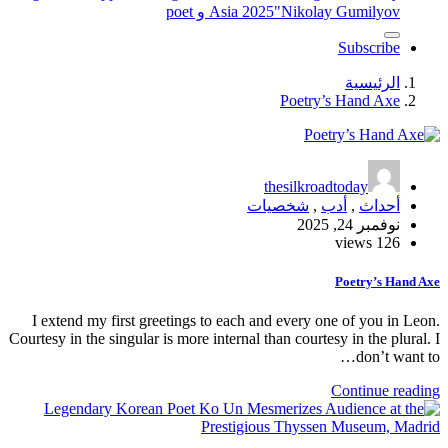
"Nikolay Gumilyov و poet
Asia 2025
Subscribe
الرئيسية
Poetry’s Hand Axe
thesilkroadtoday
أحداث
,
أدب
,
شخصيات
نوفمبر 24, 2025
126 views
Poetry’s Hand Axe
I extend my first greetings to each and every one of you in Leon.
Courtesy in the singular is more internal than courtesy in the plural. I
don’t want to…
Continue reading