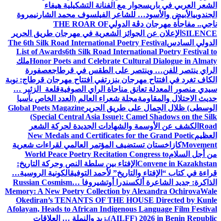
الشعر العربي في باريس
حوار مع الفنانة التشكيلية هيفاء
الجندوبي
الأبيض والأسود… للشاعر الفيلسوف محمد الشارني
مروة
ناجي.. مفاجأة مهرجان دڨة الدولي
THE ROAR OF
SILENCE
الإعلان عن الجوائز الشعرية في مهرجان طريق الحرير
الدولي السادس
The 6th Silk Road International Poetry Festival
List of Awards
6th Silk Road International Poetry Festival to
Honor Poets and Celebrate Cultural Dialogue in Almaty
ملك
الراي ينتصر للفن… وينتصر على الطقس في قرطاج
عصفورة
الكاف تغرد في افتتاح مهرجان بنزرت
في افتتاح مهرجان قرطاج: نوبة
سيدي منصور المعدلة تعانق مناجاة الراي الصوفية
قلعة الزئير …
حديث الاحتلال والمقاومة
مجلة شعراء العالم (العدد الخاص بآسيا
الوسطى) ظلال الجِمال على طريق الحرير
Global Poets Magazine
(Special Central Asia Issue): Camel Shadows on the Silk
Road
الكشف عن الأوسمة والشهادات الجديدة لحركة الشعر
العظيم
New Medals and Certificates for the Grand Poetic
Movement
كازاخستان تستضيف المؤتمر العالمي لقراءات شعرية
من أجل السلام
World Peace Poetry Recitation Congress to
Convene in Kazakhstan
الإفتاء بين سلطة النص وحركة التاريخ:
قراءة في كتاب “الإفتاء والتاريخ” لأحمد التوفيق
الكونية الروسية…
الذاكرة: جديد الشاعرة ألكسندرا أوتشيروفا
Russian Cosmism…
Memory: A New Poetry Collection by Alexandra Ochirova
Wale
Okediran’s TENANTS OF THE HOUSE Directed by Kunle
Afolayan, Heads to African Indigenous Language Film Festival
(AILFF) 2026 in Benin Republic.
زيد والنملة … العلاقات