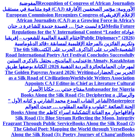
Recognition of Congress of African Journalists
المفوضية
الأوروبية: مؤتمر الصحفيين الأفارقة (CAJ) قوة متنامية في مستقبل
الإعلام الإفريقي
European Commission Recognizes Congress of
African Journalists (CAJ) as a Growing Force in Africa’s
Media Future
غزّة ليست خبرًا … قصيدة جديدة للشاعرة د. حنان
عواد
Regulations for the V International Contest “Leader of
Public Diplomacy” (2026)
اختتام القمة العالمية للشعوب – إفريقيا
وتكريم الفائزين بالمرحلة الإقليمية لمسابقة «قائد الدبلوماسية
الشعبية»
الحرب على الذاكرة.. الحرب على الكتب
The 6th Silk
Road International Poetry Art Festival Concludes Successfully
in Almaty, Kazakhstan
عندليب الماندينج.. يحتفل بالذكرى الستين
لمهرجان الحمامات
جائزة البردية الذهبية 2026: الكتابة بوصفها طريق
الحرير بين الحضارات
The Golden Papyrus Award 2026: Writing
as a Silk Road of Civilizations
Worldwide Writers Association
Appoints CAJ Editor-in-Chief as Literature Cultural
Ambassador for Nigeria
مفتاح جدتي … حكايا الأسرار
والرسائل
Books Along the Silk Road (5): Deciphering a
Masterpiece
الشاعر الشاب المبدع محمد الشارني و كتابه الأول ”
الجنة الضائعة “
غيلوب وعالمه المقلوب … حديث العوالم
وآفاقها
حوار مع الفنانة التشكيلية اسراء كاظم
Books Along the
Silk Road (1): Blue Stream Reflecting the Moon, Integrity
Fragrant Through Public Service
Books Along the Silk Road (2)
The Global Poet: Mapping the World through Verse
Books
Along the Silk Road (3): Poetry Journey of Chang’an
Books