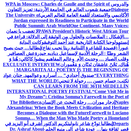
والدروس
WPA in Moscow: Charles de Gaulle and the Spirit of
Dialogue
جمعية شعوب العالم في الجامعة الأردنية: تعزيز التعاون
الأكاديمي والاستعداد للقمة العامة للعالم العربي
The University of
Jordan expressed its Readiness to Participate in the World
Public Summit: Arab World
One Continent, Many Voices:
PAWA President’s Historic West African Tour
لا تغضب يا نعمان
…الإشكال : الملابسات والحلول
من الوثيقة إلى الدلالة: قراءة في
إبستمولوجيا الكتابة التاريخية عند أحمد التوفيق
وكانت البداية
عبوراً (قصيدة للشاعرة اللبنانية ريتا نجيب نفاع)
إيطاليا… حيث يصبح
الشعر وطنًا | الرحلة الأدبية لإسماعيل دياديه حيدرة
عش العصافير
وقلب الصياد … وحديث الأم وعالم المفاهيم
پیشوا کاکائي: هُنا وَ
هُناك، نَحْنُ عاشقان نَديّان وَ مَغْموران
EXCLUSIVE INTERVIEW
| MARGARITA AL: POETRY IS THE BEGINNING OF
EVERYTHING
“صندوق أجدادي” … أسراره وعوالمه
د. حنان عواد
تكتب: حسام حسن … رجولة لا تنحني!
WHAT THE WORLD
CAN LEARN FROM THE 36TH MEDELLÍN
INTERNATIONAL POETRY FESTIVAL
“Come Visit Me in
My Dreams”: Cristina Somma’s Farewell to the Poet of
Naples
إدجار موران… رحلة البحث عن الإنسان
The Bibliotheca
Alexandrina: When the Book Meets Civilization and Heritage
Becomes a Dialogue with the Future
Farewell to Luciano
Somma… When the Man Who Made Poetry a Homeland
Departs
إيطاليا تودّع شاعر نابولي
تكريم الدكتور أشرف أبو اليزيد في
قصر ثقافة بنها… عودة شاعر إلى منبع الحلم
Dr. Ashraf Aboul-