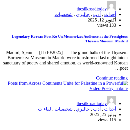
thesilkroadtoday
أحداث
,
أدب
,
جاليري
,
شخصيات
أكتوبر 12, 2025
133 views
Legendary Korean Poet Ko Un Mesmerizes Audience at the Prestigious
Thyssen Museum, Madrid
Madrid, Spain — [11/10/2025] — The grand halls of the Thyssen-
Bornemisza Museum in Madrid were transformed last night into a
sanctuary of poetry and shared emotion, as world-renowned Korean
poet…
Continue reading
thesilkroadtoday
أحداث
,
أدب
,
جاليري
,
شخصيات
,
لقاءات
يوليو 25, 2025
115 views