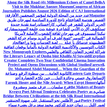
Along the Silk Road (4): Millennium Echoes of Camel Bells
A
Visit to the Mukhtar Auezov Museum
Congress of African
Journalists Publishes August 2026 Edition of CAJ International
Magazine
عدد جديد من المجلة الدولية لمؤتمر الصحفيين الأفارقة:
القصص هندسة الغد
اختتام ناجح للدورة السادسة لمهرجان طريق
الحرير الدولي للشعر في ألماتي، كازاخستان
دراسة نقدية جديدة
تستكشف الإرث الأدبي للشاعرة عوشة بنت خليفة السويدي
مشاركة
نيكيتا أنيسيموف في مهرجان ثقافة الشعوب الأصلية لأمريكا
الشمالية في “إثنومير”
تتويج أشرف أبو اليزيد بوسام حركة الشعر
العظيم
هذه عدساتك يا عبلة … لعبة العدسات وما وراءها
اتحاد
الكتاب التونسيين والأكاديمية الثقافية الدولية بألمانيا يوقعان اتفاقية
شراكة لتعزيز التعاون الثقافي والعلمي
New Monograph Explores
the Literary Legacy of Ousha bint Khalifa Al Suwaidi
Egyptian
Creator Completes Two-Year Confidential Cinema Innovation
Project and Opens Discussions with Global Studios
Farewell,
Dr. Mohamed Abdel Maqsoud… When the Guardian of the
Eastern Gate Departs
الثانوية العامة… بين سطوة الرقم وصناعة
الإنسان
فاروق حسني وجائزة النيل… حين تكرّم الحضارة أحد
أبنائها
Farouk Hosny and the Nile Award: When Egypt Honors
the Makers of Beauty
فرج سليمان… عزف متميز ومشروع
ضبابي
Kyrgyz Poet Altynai Temirova Celebrates Poetry as a
Bridge Between Civilizations at the 6th Silk Road International
Poetry Festival
عبور الأطلس نحو المستقبل على صهوة الحنين
قمر
لعبور الليل … ديوان جديد للدكتور محمد سعد برغل يضيء سماء