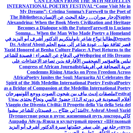
CAN LEARN FROM THE 36TH MEDELLÍN
INTERNATIONAL POETRY FESTIVAL
“Come Visit Me in
My Dreams”: Cristina Somma’s Farewell to the Poet of
Naples
إدجار موران… رحلة البحث عن الإنسان
The Bibliotheca
Alexandrina: When the Book Meets Civilization and Heritage
Becomes a Dialogue with the Future
Farewell to Luciano
Somma… When the Man Who Made Poetry a Homeland
Departs
إيطاليا تودّع شاعر نابولي
تكريم الدكتور أشرف أبو اليزيد في
قصر ثقافة بنها… عودة شاعر إلى منبع الحلم
Dr. Ashraf Aboul-
Yazid Honored at Benha Culture Palace: A Poet Returns to the
Wellspring of His Dreams
في الدفاع عن الشعراء | قصيدة للشاعر
نيلس هاف
مؤتمر الصحفيين الأفارقة يدين تصاعد الاعتداءات على
حرية الصحافة في أفريقيا
Congress of African Journalists
Condemns Rising Attacks on Press Freedom Across
Africa
Poetry Ignites the Soul: Margarita Al Celebrates the
Spirit of the 36th Medellín International Poetry Festival
Poetry
as a Bridge of Compassion at the Medellín International Poetry
Festival
ملصقات إديث بياف بين شجون الصوت ووجع اللون
مهرجان
أفلام السعودية في دورته الـ12: حضورٌ عالمي ونجاحٌ يحتذى به
Un
Viaggio che Diventa Civiltà: Il Progetto della Via della Seta del
Dr. Ashraf Aboul-Yazid
سَيَٲتي صَبّاح … قصيدتان للشاعر بيشوا
كاكي
Путешествие реки в пути: жизненный путь доктора
Ашрафа Абуль-Язида и культурный проект «Шёлковый
путь»
رحلة نهرٍ على سفر جسّدتها سيرة الدكتور أشرف أبو اليزيد
ومشروعه الثقافي “طريق الحرير”