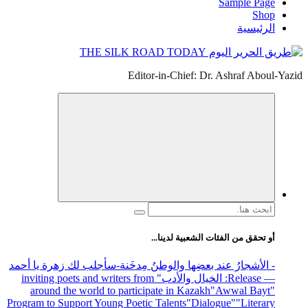
Sample Page
Shop
الرئيسية
Editor-in-Chief: Dr. Ashraf Aboul-Yazid
البحث
عن:
أو تحقق من الفئات الشعبية لدينا...
- الأشجارُ عند بعضِها والوطنُ مِدخَنة
-سأجلب لك زهرة يا أحمد
— Release
: الخيال والأدب
" inviting poets and writers from
around the world to participate in Kazakh
"Awwal Bayt"
Program to Support Young Poetic Talents
"Dialogue"
"Literary