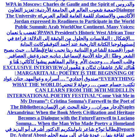
والدروس
WPA in Moscow: Charles de Gaulle and the Spirit of
Dialogue
جمعية شعوب العالم في الجامعة الأردنية: تعزيز التعاون
الأكاديمي والاستعداد للقمة العامة للعالم العربي
The University of
Jordan expressed its Readiness to Participate in the World
Public Summit: Arab World
One Continent, Many Voices:
PAWA President’s Historic West African Tour
لا تغضب يا نعمان
…الإشكال : الملابسات والحلول
من الوثيقة إلى الدلالة: قراءة في
إبستمولوجيا الكتابة التاريخية عند أحمد التوفيق
وكانت البداية
عبوراً (قصيدة للشاعرة اللبنانية ريتا نجيب نفاع)
إيطاليا… حيث يصبح
الشعر وطنًا | الرحلة الأدبية لإسماعيل دياديه حيدرة
عش العصافير
وقلب الصياد … وحديث الأم وعالم المفاهيم
پیشوا کاکائي: هُنا وَ
هُناك، نَحْنُ عاشقان نَديّان وَ مَغْموران
EXCLUSIVE INTERVIEW
| MARGARITA AL: POETRY IS THE BEGINNING OF
EVERYTHING
“صندوق أجدادي” … أسراره وعوالمه
د. حنان عواد
تكتب: حسام حسن … رجولة لا تنحني!
WHAT THE WORLD
CAN LEARN FROM THE 36TH MEDELLÍN
INTERNATIONAL POETRY FESTIVAL
“Come Visit Me in
My Dreams”: Cristina Somma’s Farewell to the Poet of
Naples
إدجار موران… رحلة البحث عن الإنسان
The Bibliotheca
Alexandrina: When the Book Meets Civilization and Heritage
Becomes a Dialogue with the Future
Farewell to Luciano
Somma… When the Man Who Made Poetry a Homeland
Departs
إيطاليا تودّع شاعر نابولي
تكريم الدكتور أشرف أبو اليزيد في
قصر ثقافة بنها… عودة شاعر إلى منبع الحلم
Dr. Ashraf Aboul-