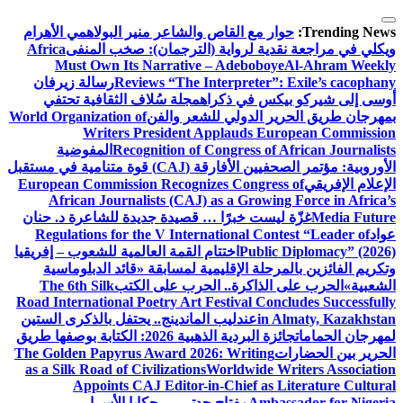
التجاوز
إلى
Trending News:
حوار مع القاص والشاعر منير البولاهمي
الأهرام
المحتوى
ويكلي في مراجعة نقدية لرواية (الترجمان): صخب المنفى
Africa
Must Own Its Narrative – Adeboboye
Al-Ahram Weekly
Reviews “The Interpreter”: Exile’s cacophany
رسالة زيرفان
أوسى إلى شيركو بيكس في ذكراه
مجلة سُلاف الثقافية تحتفي
بمهرجان طريق الحرير الدولي للشعر والفن
World Organization of
Writers President Applauds European Commission
Recognition of Congress of African Journalists
المفوضية
الأوروبية: مؤتمر الصحفيين الأفارقة (CAJ) قوة متنامية في مستقبل
الإعلام الإفريقي
European Commission Recognizes Congress of
African Journalists (CAJ) as a Growing Force in Africa’s
Media Future
غزّة ليست خبرًا … قصيدة جديدة للشاعرة د. حنان
عواد
Regulations for the V International Contest “Leader of
Public Diplomacy” (2026)
اختتام القمة العالمية للشعوب – إفريقيا
وتكريم الفائزين بالمرحلة الإقليمية لمسابقة «قائد الدبلوماسية
الشعبية»
الحرب على الذاكرة.. الحرب على الكتب
The 6th Silk
Road International Poetry Art Festival Concludes Successfully
in Almaty, Kazakhstan
عندليب الماندينج.. يحتفل بالذكرى الستين
لمهرجان الحمامات
جائزة البردية الذهبية 2026: الكتابة بوصفها طريق
الحرير بين الحضارات
The Golden Papyrus Award 2026: Writing
as a Silk Road of Civilizations
Worldwide Writers Association
Appoints CAJ Editor-in-Chief as Literature Cultural
Ambassador for Nigeria
مفتاح جدتي … حكايا الأسرار