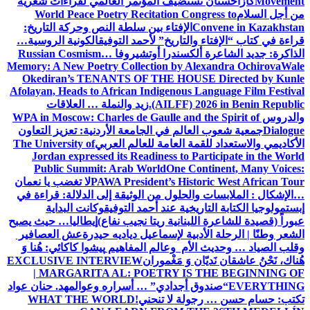
Movement
كازاخستان تستضيف المؤتمر العالمي لقراءات شعرية
من أجل السلام
World Peace Poetry Recitation Congress to
Convene in Kazakhstan
الإفتاء بين سلطة النص وحركة التاريخ:
قراءة في كتاب “الإفتاء والتاريخ” لأحمد التوفيق
الكونية الروسية…
الذاكرة: جديد الشاعرة ألكسندرا أوتشيروفا
Russian Cosmism…
Memory: A New Poetry Collection by Alexandra Ochirova
Wale
Okediran’s TENANTS OF THE HOUSE Directed by Kunle
Afolayan, Heads to African Indigenous Language Film Festival
(AILFF) 2026 in Benin Republic.
زيد والنملة … العلاقات
والدروس
WPA in Moscow: Charles de Gaulle and the Spirit of
Dialogue
جمعية شعوب العالم في الجامعة الأردنية: تعزيز التعاون
الأكاديمي والاستعداد للقمة العامة للعالم العربي
The University of
Jordan expressed its Readiness to Participate in the World
Public Summit: Arab World
One Continent, Many Voices:
PAWA President’s Historic West African Tour
لا تغضب يا نعمان
…الإشكال : الملابسات والحلول
من الوثيقة إلى الدلالة: قراءة في
إبستمولوجيا الكتابة التاريخية عند أحمد التوفيق
وكانت البداية
عبوراً (قصيدة للشاعرة اللبنانية ريتا نجيب نفاع)
إيطاليا… حيث يصبح
الشعر وطنًا | الرحلة الأدبية لإسماعيل دياديه حيدرة
عش العصافير
وقلب الصياد … وحديث الأم وعالم المفاهيم
پیشوا کاکائي: هُنا وَ
هُناك، نَحْنُ عاشقان نَديّان وَ مَغْموران
EXCLUSIVE INTERVIEW
| MARGARITA AL: POETRY IS THE BEGINNING OF
EVERYTHING
“صندوق أجدادي” … أسراره وعوالمه
د. حنان عواد
تكتب: حسام حسن … رجولة لا تنحني!
WHAT THE WORLD