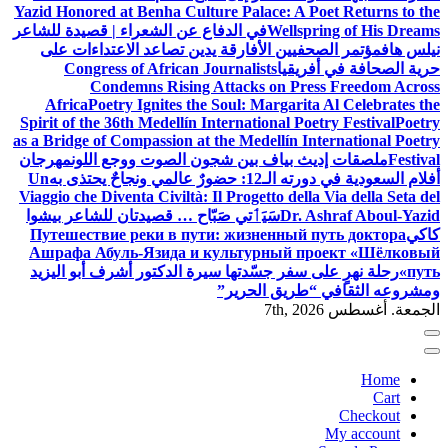
Yazid Honored at Benha Culture Palace: A Poet Returns to the
Wellspring of His Dreams
في الدفاع عن الشعراء | قصيدة للشاعر
نيلس هاف
مؤتمر الصحفيين الأفارقة يدين تصاعد الاعتداءات على
حرية الصحافة في أفريقيا
Congress of African Journalists
Condemns Rising Attacks on Press Freedom Across
Africa
Poetry Ignites the Soul: Margarita Al Celebrates the
Spirit of the 36th Medellín International Poetry Festival
Poetry
as a Bridge of Compassion at the Medellín International Poetry
Festival
ملصقات إديث بياف بين شجون الصوت ووجع اللون
مهرجان
أفلام السعودية في دورته الـ12: حضورٌ عالمي ونجاحٌ يحتذى به
Un
Viaggio che Diventa Civiltà: Il Progetto della Via della Seta del
Dr. Ashraf Aboul-Yazid
سَيَٲتي صَبّاح … قصيدتان للشاعر بيشوا
كاكي
Путешествие реки в пути: жизненный путь доктора
Ашрафа Абуль-Язида и культурный проект «Шёлковый
путь»
رحلة نهرٍ على سفر جسّدتها سيرة الدكتور أشرف أبو اليزيد
ومشروعه الثقافي “طريق الحرير”
الجمعة. أغسطس 7th, 2026
Home
Cart
Checkout
My account