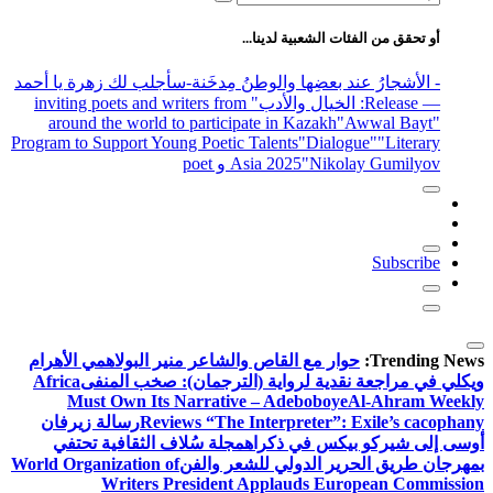
عن:
أو تحقق من الفئات الشعبية لدينا...
- الأشجارُ عند بعضِها والوطنُ مِدخَنة
-سأجلب لك زهرة يا أحمد
— Release
: الخيال والأدب
" inviting poets and writers from
around the world to participate in Kazakh
"Awwal Bayt"
Program to Support Young Poetic Talents
"Dialogue"
"Literary
"Nikolay Gumilyov و poet
Asia 2025
Subscribe
Trending News:
حوار مع القاص والشاعر منير البولاهمي
الأهرام
ويكلي في مراجعة نقدية لرواية (الترجمان): صخب المنفى
Africa
Must Own Its Narrative – Adeboboye
Al-Ahram Weekly
Reviews “The Interpreter”: Exile’s cacophany
رسالة زيرفان
أوسى إلى شيركو بيكس في ذكراه
مجلة سُلاف الثقافية تحتفي
بمهرجان طريق الحرير الدولي للشعر والفن
World Organization of
Writers President Applauds European Commission