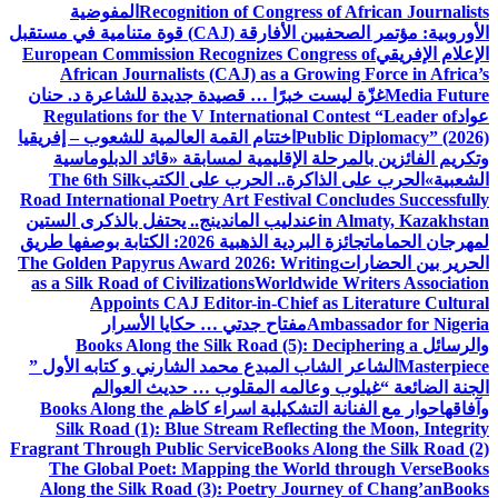
Recognition of Congress of African Journalists
المفوضية
الأوروبية: مؤتمر الصحفيين الأفارقة (CAJ) قوة متنامية في مستقبل
الإعلام الإفريقي
European Commission Recognizes Congress of
African Journalists (CAJ) as a Growing Force in Africa’s
Media Future
غزّة ليست خبرًا … قصيدة جديدة للشاعرة د. حنان
عواد
Regulations for the V International Contest “Leader of
Public Diplomacy” (2026)
اختتام القمة العالمية للشعوب – إفريقيا
وتكريم الفائزين بالمرحلة الإقليمية لمسابقة «قائد الدبلوماسية
الشعبية»
الحرب على الذاكرة.. الحرب على الكتب
The 6th Silk
Road International Poetry Art Festival Concludes Successfully
in Almaty, Kazakhstan
عندليب الماندينج.. يحتفل بالذكرى الستين
لمهرجان الحمامات
جائزة البردية الذهبية 2026: الكتابة بوصفها طريق
الحرير بين الحضارات
The Golden Papyrus Award 2026: Writing
as a Silk Road of Civilizations
Worldwide Writers Association
Appoints CAJ Editor-in-Chief as Literature Cultural
Ambassador for Nigeria
مفتاح جدتي … حكايا الأسرار
والرسائل
Books Along the Silk Road (5): Deciphering a
Masterpiece
الشاعر الشاب المبدع محمد الشارني و كتابه الأول ”
الجنة الضائعة “
غيلوب وعالمه المقلوب … حديث العوالم
وآفاقها
حوار مع الفنانة التشكيلية اسراء كاظم
Books Along the
Silk Road (1): Blue Stream Reflecting the Moon, Integrity
Fragrant Through Public Service
Books Along the Silk Road (2)
The Global Poet: Mapping the World through Verse
Books
Along the Silk Road (3): Poetry Journey of Chang’an
Books