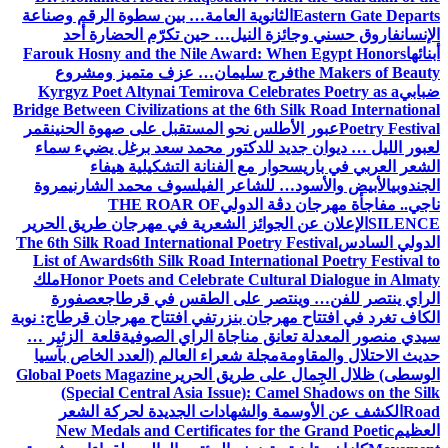
Eastern Gate Departs
الثانوية العامة… بين سطوة الرقم وصناعة
الإنسان
فاروق حسني وجائزة النيل… حين تكرّم الحضارة أحد
أبنائها
Farouk Hosny and the Nile Award: When Egypt Honors
the Makers of Beauty
فرج سليمان… عزف متميز ومشروع
ضبابي
Kyrgyz Poet Altynai Temirova Celebrates Poetry as a
Bridge Between Civilizations at the 6th Silk Road International
Poetry Festival
عبور الأطلس نحو المستقبل على صهوة الحنين
قمر
لعبور الليل … ديوان جديد للدكتور محمد سعد برغل يضيء سماء
الشعر العربي في باريس
حوار مع الفنانة التشكيلية هيفاء
الجندوبي
الأبيض والأسود… للشاعر الفيلسوف محمد الشارني
مروة
ناجي.. مفاجأة مهرجان دڨة الدولي
THE ROAR OF
SILENCE
الإعلان عن الجوائز الشعرية في مهرجان طريق الحرير
الدولي السادس
The 6th Silk Road International Poetry Festival
List of Awards
6th Silk Road International Poetry Festival to
Honor Poets and Celebrate Cultural Dialogue in Almaty
ملك
الراي ينتصر للفن… وينتصر على الطقس في قرطاج
عصفورة
الكاف تغرد في افتتاح مهرجان بنزرت
في افتتاح مهرجان قرطاج: نوبة
سيدي منصور المعدلة تعانق مناجاة الراي الصوفية
قلعة الزئير …
حديث الاحتلال والمقاومة
مجلة شعراء العالم (العدد الخاص بآسيا
الوسطى) ظلال الجِمال على طريق الحرير
Global Poets Magazine
(Special Central Asia Issue): Camel Shadows on the Silk
Road
الكشف عن الأوسمة والشهادات الجديدة لحركة الشعر
العظيم
New Medals and Certificates for the Grand Poetic