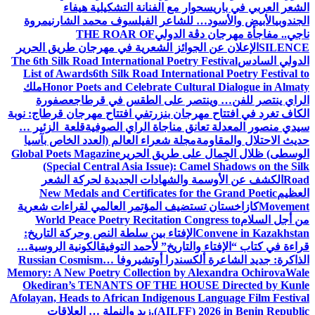
الشعر العربي في باريس
حوار مع الفنانة التشكيلية هيفاء
الجندوبي
الأبيض والأسود… للشاعر الفيلسوف محمد الشارني
مروة
ناجي.. مفاجأة مهرجان دڨة الدولي
THE ROAR OF
SILENCE
الإعلان عن الجوائز الشعرية في مهرجان طريق الحرير
الدولي السادس
The 6th Silk Road International Poetry Festival
List of Awards
6th Silk Road International Poetry Festival to
Honor Poets and Celebrate Cultural Dialogue in Almaty
ملك
الراي ينتصر للفن… وينتصر على الطقس في قرطاج
عصفورة
الكاف تغرد في افتتاح مهرجان بنزرت
في افتتاح مهرجان قرطاج: نوبة
سيدي منصور المعدلة تعانق مناجاة الراي الصوفية
قلعة الزئير …
حديث الاحتلال والمقاومة
مجلة شعراء العالم (العدد الخاص بآسيا
الوسطى) ظلال الجِمال على طريق الحرير
Global Poets Magazine
(Special Central Asia Issue): Camel Shadows on the Silk
Road
الكشف عن الأوسمة والشهادات الجديدة لحركة الشعر
العظيم
New Medals and Certificates for the Grand Poetic
Movement
كازاخستان تستضيف المؤتمر العالمي لقراءات شعرية
من أجل السلام
World Peace Poetry Recitation Congress to
Convene in Kazakhstan
الإفتاء بين سلطة النص وحركة التاريخ:
قراءة في كتاب “الإفتاء والتاريخ” لأحمد التوفيق
الكونية الروسية…
الذاكرة: جديد الشاعرة ألكسندرا أوتشيروفا
Russian Cosmism…
Memory: A New Poetry Collection by Alexandra Ochirova
Wale
Okediran’s TENANTS OF THE HOUSE Directed by Kunle
Afolayan, Heads to African Indigenous Language Film Festival
(AILFF) 2026 in Benin Republic.
زيد والنملة … العلاقات