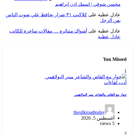
محسن شوقي | اسمك إذن إبراهيم
عادل عطية
على
كلاكيت ٣١ ضرار يحافظ علي صوت الناس
بفن الزجل
عادل عطية
على
أشواك متناثرة … مقالات ساخرة للكاتب
عادل عطية
You Missed
1
أدب
لقاءات
حوار مع القاص والشاعر منير البولاهمي
thesilkroadtoday
أغسطس 5, 2026
5 views
2