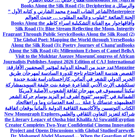
والرسائل
Books Along the Silk Road (5): Deciphering a
Masterpiece
الشاعر الشاب المبدع محمد الشارني و كتابه الأول ”
الجنة الضائعة “
غيلوب وعالمه المقلوب … حديث العوالم
وآفاقها
حوار مع الفنانة التشكيلية اسراء كاظم
Books Along the
Silk Road (1): Blue Stream Reflecting the Moon, Integrity
Fragrant Through Public Service
Books Along the Silk Road (2)
The Global Poet: Mapping the World through Verse
Books
Along the Silk Road (3): Poetry Journey of Chang’an
Books
Along the Silk Road (4): Millennium Echoes of Camel Bells
A
Visit to the Mukhtar Auezov Museum
Congress of African
Journalists Publishes August 2026 Edition of CAJ International
Magazine
عدد جديد من المجلة الدولية لمؤتمر الصحفيين الأفارقة:
القصص هندسة الغد
اختتام ناجح للدورة السادسة لمهرجان طريق
الحرير الدولي للشعر في ألماتي، كازاخستان
دراسة نقدية جديدة
تستكشف الإرث الأدبي للشاعرة عوشة بنت خليفة السويدي
مشاركة
نيكيتا أنيسيموف في مهرجان ثقافة الشعوب الأصلية لأمريكا
الشمالية في “إثنومير”
تتويج أشرف أبو اليزيد بوسام حركة الشعر
العظيم
هذه عدساتك يا عبلة … لعبة العدسات وما وراءها
اتحاد
الكتاب التونسيين والأكاديمية الثقافية الدولية بألمانيا يوقعان اتفاقية
شراكة لتعزيز التعاون الثقافي والعلمي
New Monograph Explores
the Literary Legacy of Ousha bint Khalifa Al Suwaidi
Egyptian
Creator Completes Two-Year Confidential Cinema Innovation
Project and Opens Discussions with Global Studios
Farewell,
Dr. Mohamed Abdel Maqsoud… When the Guardian of the