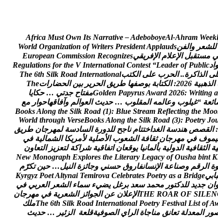
A
f
r
i
c
a
M
u
s
t
O
w
n
I
t
s
N
a
r
r
a
t
i
v
e
–
A
d
e
b
o
b
o
y
e
A
l
-
A
h
r
a
m
W
e
e
k
ل
ل
ش
ع
ر
و
ا
ل
ف
ن
s
d
u
a
l
p
p
A
t
n
e
d
i
s
e
r
P
s
r
e
t
i
r
W
f
o
n
o
i
t
a
z
i
n
a
g
r
O
d
l
r
o
W
م
س
ت
ق
ب
ل
ا
ل
ع
ل
م
ا
ل
ف
ر
ي
ق
ي
s
e
z
i
n
g
o
c
e
R
n
o
i
s
s
i
m
m
o
C
n
a
e
p
o
r
u
E
ا
د
c
i
l
b
u
P
f
o
r
e
d
a
e
L
“
t
s
e
t
n
o
C
l
a
n
o
i
t
a
n
r
e
t
n
I
V
e
h
t
r
o
f
s
n
o
i
t
a
l
u
g
e
R
ل
ى
ا
ل
ذ
ا
ك
ر
ة
.
.
ا
ل
ح
ر
ب
ع
ل
ى
ا
ل
ك
ت
ب
l
a
n
o
i
t
a
n
r
e
t
n
I
d
a
o
R
k
l
i
S
h
t
6
e
h
T
ا
ل
ذ
ه
ب
ي
ة
6
2
0
2
:
ا
ل
ك
ت
ا
ب
ة
ب
و
ص
ف
ه
ا
ط
ر
ي
ق
ا
ل
ح
ر
ي
ر
ب
ي
ن
ا
ل
ح
ض
ا
ر
ا
ت
e
h
T
a
g
n
i
t
i
r
W
:
6
2
0
2
d
r
a
w
A
s
u
r
y
p
a
P
n
e
d
l
o
G
م
ف
ت
ا
ح
ج
د
ت
ي
…
ح
ك
ا
ي
ا
ا
ئ
ع
ة
“
غ
ي
ل
و
ب
و
ع
ا
ل
م
ه
ا
ل
م
ق
ل
و
ب
…
ح
د
ي
ث
ا
ل
ع
و
ا
ل
م
و
آ
ف
ا
ق
ه
ا
ح
و
ا
ر
م
ع
B
o
o
k
s
A
l
o
n
g
t
h
e
S
i
l
k
R
o
a
d
(
1
)
:
B
l
u
e
S
t
r
e
a
m
R
e
f
l
e
c
t
i
n
g
t
h
e
M
o
o
W
o
r
l
d
t
h
r
o
u
g
h
V
e
r
s
e
B
o
o
k
s
A
l
o
n
g
t
h
e
S
i
l
k
R
o
a
d
(
3
)
:
P
o
e
t
r
y
J
o
:
ا
ل
ق
ص
ص
ه
ن
د
س
ة
ا
ل
غ
د
ا
خ
ت
ت
ا
م
ن
ا
ج
ح
ل
ل
د
و
ر
ة
ا
ل
س
ا
د
س
ة
ل
م
ه
ر
ج
ا
ن
ط
ر
ي
ق
ي
م
و
ف
ف
ي
م
ه
ر
ج
ا
ن
ث
ق
ا
ف
ة
ا
ل
ش
ع
و
ب
ا
ل
ص
ل
ي
ة
ل
م
ر
ي
ك
ا
ا
ل
ش
م
ا
ل
ي
ة
ف
ي
ي
ة
ا
ل
ث
ق
ا
ف
ي
ة
ا
ل
د
و
ل
ي
ة
ب
أ
ل
م
ا
ن
ي
ا
ي
و
ق
ع
ا
ن
ا
ت
ف
ا
ق
ي
ة
ش
ر
ا
ك
ة
ل
ت
ع
ز
ي
ز
ا
ل
ت
ع
ا
و
ن
N
e
w
M
o
n
o
g
r
a
p
h
E
x
p
l
o
r
e
s
t
h
e
L
i
t
e
r
a
r
y
L
e
g
a
c
y
o
f
O
u
s
h
a
b
i
n
t
K
ة
ا
ل
ر
ق
م
و
ص
ن
ا
ع
ة
ا
ل
ن
س
ا
ن
ف
ا
ر
و
ق
ح
س
ن
ي
و
ج
ا
ئ
ز
ة
ا
ل
ن
ي
ل
…
ح
ي
ن
ت
ك
ر
م
ب
ا
ب
ي
e
g
d
i
r
B
a
s
a
y
r
t
e
o
P
s
e
t
a
r
b
e
l
e
C
a
v
o
r
i
m
e
T
i
a
n
y
t
l
A
t
e
o
P
z
y
g
r
y
K
ا
ن
ج
د
ي
د
ل
ل
د
ك
ت
و
ر
م
ح
م
د
س
ع
د
ب
ر
غ
ل
ي
ض
ي
ء
س
م
ا
ء
ا
ل
ش
ع
ر
ا
ل
ع
ر
ب
ي
ف
ي
N
E
L
I
S
F
O
R
A
O
R
E
H
T
ا
ل
ع
ل
ن
ع
ن
ا
ل
ج
و
ا
ئ
ز
ا
ل
ش
ع
ر
ي
ة
ف
ي
م
ه
ر
ج
ا
ن
A
f
o
t
s
i
L
l
a
v
i
t
s
e
F
y
r
t
e
o
P
l
a
n
o
i
t
a
n
r
e
t
n
I
d
a
o
R
k
l
i
S
h
t
6
e
h
T
م
ل
ك
و
ر
ا
ل
م
ع
د
ل
ة
ت
ع
ا
ن
ق
م
ن
ا
ج
ا
ة
ا
ل
ر
ا
ي
ا
ل
ص
و
ف
ي
ة
ق
ل
ع
ة
ا
ل
ز
ئ
ي
ر
…
ح
د
ي
ث