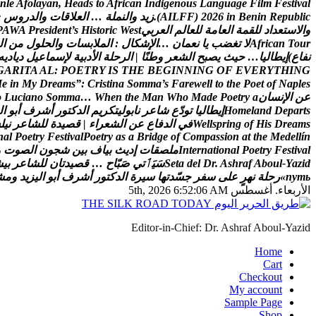
n
l
e
A
f
o
l
a
y
a
n
,
H
e
a
d
s
t
o
A
f
r
i
c
a
n
I
n
d
i
g
e
n
o
u
s
L
a
n
g
u
a
g
e
F
i
l
m
F
e
s
t
i
v
a
l
c
i
l
b
u
p
e
R
n
i
n
e
B
n
i
6
2
0
2
)
F
F
L
I
A
(
.
ز
ي
د
و
ا
ل
ن
م
ل
ة
…
ا
ل
ع
ل
ق
ا
ت
و
ا
ل
د
ر
و
س
e
و
ا
ل
س
ت
ع
د
ا
د
ل
ل
ق
م
ة
ا
ل
ع
ا
م
ة
ل
ل
ع
ا
ل
م
ا
ل
ع
ر
ب
ي
t
s
e
W
c
i
r
o
t
s
i
H
s
’
t
n
e
d
i
s
e
r
P
A
W
A
P
r
u
o
T
n
a
c
i
r
f
A
ل
ت
غ
ض
ب
ي
ا
ن
ع
م
ا
ن
…
ا
ل
ش
ك
ا
ل
:
ا
ل
م
ل
ب
س
ا
ت
و
ا
ل
ح
ل
و
ل
م
ن
ا
ل
ن
ف
ا
ع
)
إ
ي
ط
ا
ل
ي
ا
…
ح
ي
ث
ي
ص
ب
ح
ا
ل
ش
ع
ر
و
ط
ن
ا
|
ا
ل
ر
ح
ل
ة
ا
ل
د
ب
ي
ة
ل
س
م
ا
ع
ي
ل
د
ي
ا
د
ي
ه
G
A
R
I
T
A
A
L
:
P
O
E
T
R
Y
I
S
T
H
E
B
E
G
I
N
N
I
N
G
O
F
E
V
E
R
Y
T
H
I
N
G
M
e
i
n
M
y
D
r
e
a
m
s
”
:
C
r
i
s
t
i
n
a
S
o
m
m
a
’
s
F
a
r
e
w
e
l
l
t
o
t
h
e
P
o
e
t
o
f
N
a
p
l
e
s
ع
ن
ا
ل
ن
س
ا
ن
a
y
r
t
e
o
P
e
d
a
M
o
h
W
n
a
M
e
h
t
n
e
h
W
…
a
m
m
o
S
o
n
a
i
c
u
L
o
s
t
r
a
p
e
D
d
n
a
l
e
m
o
H
إ
ي
ط
ا
ل
ي
ا
ت
و
د
ع
ش
ا
ع
ر
ن
ا
ب
و
ل
ي
ت
ك
ر
ي
م
ا
ل
د
ك
ت
و
ر
أ
ش
ر
ف
أ
ب
و
ا
ل
s
m
a
e
r
D
s
i
H
f
o
g
n
i
r
p
s
l
l
e
W
ف
ي
ا
ل
د
ف
ا
ع
ع
ن
ا
ل
ش
ع
ر
ا
ء
|
ق
ص
ي
د
ة
ل
ل
ش
ا
ع
ر
ن
ي
ل
س
n
a
l
P
o
e
t
r
y
F
e
s
t
i
v
a
l
P
o
e
t
r
y
a
s
a
B
r
i
d
g
e
o
f
C
o
m
p
a
s
s
i
o
n
a
t
t
h
e
M
e
d
e
l
l
í
n
l
a
v
i
t
s
e
F
y
r
t
e
o
P
l
a
n
o
i
t
a
n
r
e
t
n
I
م
ل
ص
ق
ا
ت
إ
د
ي
ث
ب
ي
ا
ف
ب
ي
ن
ش
ج
و
ن
ا
ل
ص
و
ت
و
d
i
z
a
Y
-
l
u
o
b
A
f
a
r
h
s
A
.
r
D
l
e
d
a
t
e
S
س
ي
ٲ
ت
ي
ص
ب
ا
ح
…
ق
ص
ي
د
ت
ا
ن
ل
ل
ش
ا
ع
ر
ب
ي
ش
ь
т
у
п
»
ر
ح
ل
ة
ن
ه
ر
ع
ل
ى
س
ف
ر
ج
س
د
ت
ه
ا
س
ي
ر
ة
ا
ل
د
ك
ت
و
ر
أ
ش
ر
ف
أ
ب
و
ا
ل
ي
ز
ي
د
و
م
ش
الأربعاء. أغسطس 5th, 2026
6:52:07 AM
Editor-in-Chief: Dr. Ashraf Aboul-Yazid
Home
Cart
Checkout
My account
Sample Page
Shop