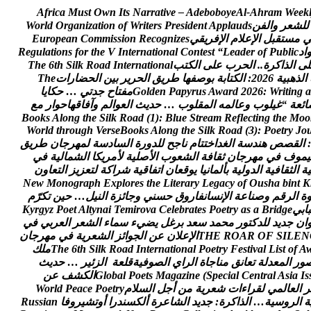
A
f
r
i
c
a
M
u
s
t
O
w
n
I
t
s
N
a
r
r
a
t
i
v
e
–
A
d
e
b
o
b
o
y
e
A
l
-
A
h
r
a
m
W
e
e
k
ل
ل
ش
ع
ر
و
ا
ل
ف
ن
s
d
u
a
l
p
p
A
t
n
e
d
i
s
e
r
P
s
r
e
t
i
r
W
f
o
n
o
i
t
a
z
i
n
a
g
r
O
d
l
r
o
W
م
س
ت
ق
ب
ل
ا
ل
ع
ل
م
ا
ل
ف
ر
ي
ق
ي
s
e
z
i
n
g
o
c
e
R
n
o
i
s
s
i
m
m
o
C
n
a
e
p
o
r
u
E
ا
د
c
i
l
b
u
P
f
o
r
e
d
a
e
L
“
t
s
e
t
n
o
C
l
a
n
o
i
t
a
n
r
e
t
n
I
V
e
h
t
r
o
f
s
n
o
i
t
a
l
u
g
e
R
ل
ى
ا
ل
ذ
ا
ك
ر
ة
.
.
ا
ل
ح
ر
ب
ع
ل
ى
ا
ل
ك
ت
ب
l
a
n
o
i
t
a
n
r
e
t
n
I
d
a
o
R
k
l
i
S
h
t
6
e
h
T
ا
ل
ذ
ه
ب
ي
ة
6
2
0
2
:
ا
ل
ك
ت
ا
ب
ة
ب
و
ص
ف
ه
ا
ط
ر
ي
ق
ا
ل
ح
ر
ي
ر
ب
ي
ن
ا
ل
ح
ض
ا
ر
ا
ت
e
h
T
a
g
n
i
t
i
r
W
:
6
2
0
2
d
r
a
w
A
s
u
r
y
p
a
P
n
e
d
l
o
G
م
ف
ت
ا
ح
ج
د
ت
ي
…
ح
ك
ا
ي
ا
ا
ئ
ع
ة
“
غ
ي
ل
و
ب
و
ع
ا
ل
م
ه
ا
ل
م
ق
ل
و
ب
…
ح
د
ي
ث
ا
ل
ع
و
ا
ل
م
و
آ
ف
ا
ق
ه
ا
ح
و
ا
ر
م
ع
B
o
o
k
s
A
l
o
n
g
t
h
e
S
i
l
k
R
o
a
d
(
1
)
:
B
l
u
e
S
t
r
e
a
m
R
e
f
l
e
c
t
i
n
g
t
h
e
M
o
o
W
o
r
l
d
t
h
r
o
u
g
h
V
e
r
s
e
B
o
o
k
s
A
l
o
n
g
t
h
e
S
i
l
k
R
o
a
d
(
3
)
:
P
o
e
t
r
y
J
o
:
ا
ل
ق
ص
ص
ه
ن
د
س
ة
ا
ل
غ
د
ا
خ
ت
ت
ا
م
ن
ا
ج
ح
ل
ل
د
و
ر
ة
ا
ل
س
ا
د
س
ة
ل
م
ه
ر
ج
ا
ن
ط
ر
ي
ق
ي
م
و
ف
ف
ي
م
ه
ر
ج
ا
ن
ث
ق
ا
ف
ة
ا
ل
ش
ع
و
ب
ا
ل
ص
ل
ي
ة
ل
م
ر
ي
ك
ا
ا
ل
ش
م
ا
ل
ي
ة
ف
ي
ي
ة
ا
ل
ث
ق
ا
ف
ي
ة
ا
ل
د
و
ل
ي
ة
ب
أ
ل
م
ا
ن
ي
ا
ي
و
ق
ع
ا
ن
ا
ت
ف
ا
ق
ي
ة
ش
ر
ا
ك
ة
ل
ت
ع
ز
ي
ز
ا
ل
ت
ع
ا
و
ن
N
e
w
M
o
n
o
g
r
a
p
h
E
x
p
l
o
r
e
s
t
h
e
L
i
t
e
r
a
r
y
L
e
g
a
c
y
o
f
O
u
s
h
a
b
i
n
t
K
ة
ا
ل
ر
ق
م
و
ص
ن
ا
ع
ة
ا
ل
ن
س
ا
ن
ف
ا
ر
و
ق
ح
س
ن
ي
و
ج
ا
ئ
ز
ة
ا
ل
ن
ي
ل
…
ح
ي
ن
ت
ك
ر
م
ب
ا
ب
ي
e
g
d
i
r
B
a
s
a
y
r
t
e
o
P
s
e
t
a
r
b
e
l
e
C
a
v
o
r
i
m
e
T
i
a
n
y
t
l
A
t
e
o
P
z
y
g
r
y
K
ا
ن
ج
د
ي
د
ل
ل
د
ك
ت
و
ر
م
ح
م
د
س
ع
د
ب
ر
غ
ل
ي
ض
ي
ء
س
م
ا
ء
ا
ل
ش
ع
ر
ا
ل
ع
ر
ب
ي
ف
ي
N
E
L
I
S
F
O
R
A
O
R
E
H
T
ا
ل
ع
ل
ن
ع
ن
ا
ل
ج
و
ا
ئ
ز
ا
ل
ش
ع
ر
ي
ة
ف
ي
م
ه
ر
ج
ا
ن
A
f
o
t
s
i
L
l
a
v
i
t
s
e
F
y
r
t
e
o
P
l
a
n
o
i
t
a
n
r
e
t
n
I
d
a
o
R
k
l
i
S
h
t
6
e
h
T
م
ل
ك
و
ر
ا
ل
م
ع
د
ل
ة
ت
ع
ا
ن
ق
م
ن
ا
ج
ا
ة
ا
ل
ر
ا
ي
ا
ل
ص
و
ف
ي
ة
ق
ل
ع
ة
ا
ل
ز
ئ
ي
ر
…
ح
د
ي
ث
s
I
a
i
s
A
l
a
r
t
n
e
C
l
a
i
c
e
p
S
(
e
n
i
z
a
g
a
M
s
t
e
o
P
l
a
b
o
l
G
ا
ل
ك
ش
ف
ع
ن
ر
ا
ل
ع
ا
ل
م
ي
ل
ق
ر
ا
ء
ا
ت
ش
ع
ر
ي
ة
م
ن
أ
ج
ل
ا
ل
س
ل
م
y
r
t
e
o
P
e
c
a
e
P
d
l
r
o
W
ة
ا
ل
ر
و
س
ي
ة
…
ا
ل
ذ
ا
ك
ر
ة
:
ج
د
ي
د
ا
ل
ش
ا
ع
ر
ة
أ
ل
ك
س
ن
د
ر
ا
أ
و
ت
ش
ي
ر
و
ف
ا
n
a
i
s
s
u
R