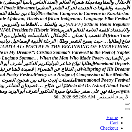
ا
ل
ح
ت
ل
ل
و
ا
ل
م
ق
ا
و
م
ة
م
ج
ل
ة
ش
ع
ر
ا
ء
ا
ل
ع
ا
ل
م
(
ا
ل
ع
د
د
ا
ل
خ
ا
ص
ب
آ
س
ي
ا
ا
ل
و
س
ط
ى
)
ظ
ا
ل
و
س
م
ة
و
ا
ل
ش
ه
ا
د
ا
ت
ا
ل
ج
د
ي
د
ة
ل
ح
ر
ك
ة
ا
ل
ش
ع
ر
ا
ل
ع
ظ
ي
م
t
n
e
m
e
v
o
M
c
i
t
e
o
P
d
n
n
a
t
s
h
k
a
z
a
K
n
i
e
n
e
v
n
o
C
o
t
s
s
e
r
g
n
o
C
n
o
i
t
a
t
i
c
e
R
ا
ل
ف
ت
ا
ء
ب
ي
ن
س
ل
ط
ة
ا
ل
ن
ص
n
l
e
A
f
o
l
a
y
a
n
,
H
e
a
d
s
t
o
A
f
r
i
c
a
n
I
n
d
i
g
e
n
o
u
s
L
a
n
g
u
a
g
e
F
i
l
m
F
e
s
t
i
v
a
l
c
i
l
b
u
p
e
R
n
i
n
e
B
n
i
6
2
0
2
)
F
F
L
I
A
(
.
ز
ي
د
و
ا
ل
ن
م
ل
ة
…
ا
ل
ع
ل
ق
ا
ت
و
ا
ل
د
ر
و
س
e
و
ا
ل
س
ت
ع
د
ا
د
ل
ل
ق
م
ة
ا
ل
ع
ا
م
ة
ل
ل
ع
ا
ل
م
ا
ل
ع
ر
ب
ي
t
s
e
W
c
i
r
o
t
s
i
H
s
’
t
n
e
d
i
s
e
r
P
A
W
A
P
r
u
o
T
n
a
c
i
r
f
A
ل
ت
غ
ض
ب
ي
ا
ن
ع
م
ا
ن
…
ا
ل
ش
ك
ا
ل
:
ا
ل
م
ل
ب
س
ا
ت
و
ا
ل
ح
ل
و
ل
م
ن
ا
ل
ن
ف
ا
ع
)
إ
ي
ط
ا
ل
ي
ا
…
ح
ي
ث
ي
ص
ب
ح
ا
ل
ش
ع
ر
و
ط
ن
ا
|
ا
ل
ر
ح
ل
ة
ا
ل
د
ب
ي
ة
ل
س
م
ا
ع
ي
ل
د
ي
ا
د
ي
ه
G
A
R
I
T
A
A
L
:
P
O
E
T
R
Y
I
S
T
H
E
B
E
G
I
N
N
I
N
G
O
F
E
V
E
R
Y
T
H
I
N
G
M
e
i
n
M
y
D
r
e
a
m
s
”
:
C
r
i
s
t
i
n
a
S
o
m
m
a
’
s
F
a
r
e
w
e
l
l
t
o
t
h
e
P
o
e
t
o
f
N
a
p
l
e
s
ع
ن
ا
ل
ن
س
ا
ن
a
y
r
t
e
o
P
e
d
a
M
o
h
W
n
a
M
e
h
t
n
e
h
W
…
a
m
m
o
S
o
n
a
i
c
u
L
o
s
t
r
a
p
e
D
d
n
a
l
e
m
o
H
إ
ي
ط
ا
ل
ي
ا
ت
و
د
ع
ش
ا
ع
ر
ن
ا
ب
و
ل
ي
ت
ك
ر
ي
م
ا
ل
د
ك
ت
و
ر
أ
ش
ر
ف
أ
ب
و
ا
ل
s
m
a
e
r
D
s
i
H
f
o
g
n
i
r
p
s
l
l
e
W
ف
ي
ا
ل
د
ف
ا
ع
ع
ن
ا
ل
ش
ع
ر
ا
ء
|
ق
ص
ي
د
ة
ل
ل
ش
ا
ع
ر
ن
ي
ل
س
n
a
l
P
o
e
t
r
y
F
e
s
t
i
v
a
l
P
o
e
t
r
y
a
s
a
B
r
i
d
g
e
o
f
C
o
m
p
a
s
s
i
o
n
a
t
t
h
e
M
e
d
e
l
l
í
n
l
a
v
i
t
s
e
F
y
r
t
e
o
P
l
a
n
o
i
t
a
n
r
e
t
n
I
م
ل
ص
ق
ا
ت
إ
د
ي
ث
ب
ي
ا
ف
ب
ي
ن
ش
ج
و
ن
ا
ل
ص
و
ت
و
d
i
z
a
Y
-
l
u
o
b
A
f
a
r
h
s
A
.
r
D
l
e
d
a
t
e
S
س
ي
ٲ
ت
ي
ص
ب
ا
ح
…
ق
ص
ي
د
ت
ا
ن
ل
ل
ش
ا
ع
ر
ب
ي
ش
ь
т
у
п
»
ر
ح
ل
ة
ن
ه
ر
ع
ل
ى
س
ف
ر
ج
س
د
ت
ه
ا
س
ي
ر
ة
ا
ل
د
ك
ت
و
ر
أ
ش
ر
ف
أ
ب
و
ا
ل
ي
ز
ي
د
و
م
ش
الأربعاء. أغسطس 5th, 2026
6:52:07 AM
Home
Cart
Checkout