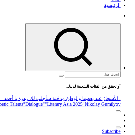
الرئيسية
البحث
عن:
أو تحقق من الفئات الشعبية لدينا...
- الأشجارُ عند بعضِها والوطنُ مِدخَنة
-سأجلب لك زهرة يا أحمد
elease
"Nikolay Gumilyov و poet
"Literary Asia 2025
"Dialogue"
etic Talents
Subscribe