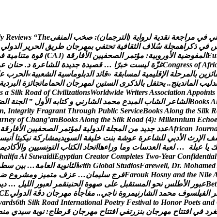
ي
ف
ي
م
ر
ا
ج
ع
ة
ن
ق
د
ي
ة
ل
ر
و
ا
ي
ة
(
ا
ل
ت
ر
ج
م
ا
ن
)
:
ص
خ
ب
ا
ل
م
ن
ف
ى
e
h
T
“
s
w
e
i
v
e
R
y
l
ف
ي
ذ
ك
ر
ا
ه
م
ج
ل
ة
س
ل
ف
ا
ل
ث
ق
ا
ف
ي
ة
ت
ح
ت
ف
ي
ب
م
ه
ر
ج
ا
ن
ط
ر
ي
ق
ا
ل
ح
ر
ي
ر
ا
ل
د
و
ل
ي
u
E
ا
ل
م
ف
و
ض
ي
ة
ا
ل
و
ر
و
ب
ي
ة
:
م
ؤ
ت
م
ر
ا
ل
ص
ح
ف
ي
ي
ن
ا
ل
ف
ا
ر
ق
ة
(
J
A
C
)
ق
و
ة
م
ت
ن
ا
م
ي
ة
ف
ي
i
r
f
A
f
o
s
s
e
r
g
n
o
C
غ
ز
ة
ل
ي
س
ت
خ
ب
ر
ا
…
ق
ص
ي
د
ة
ج
د
ي
د
ة
ل
ل
ش
ا
ع
ر
ة
د
.
ح
ن
ا
ن
ع
و
ا
ئ
ز
ي
ن
ب
ا
ل
م
ر
ح
ل
ة
ا
ل
ق
ل
ي
م
ي
ة
ل
م
س
ا
ب
ق
ة
«
ق
ا
ئ
د
ا
ل
د
ب
ل
و
م
ا
س
ي
ة
ا
ل
ش
ع
ب
ي
ة
»
ا
ل
ح
ر
ب
ع
د
ل
ي
ب
ا
ل
م
ا
ن
د
ي
ن
ج
.
.
ي
ح
ت
ف
ل
ب
ا
ل
ذ
ك
ر
ى
ا
ل
س
ت
ي
ن
ل
م
ه
ر
ج
ا
ن
ا
ل
ح
م
ا
م
ا
ت
ج
ا
ئ
ز
ة
ا
ل
ب
ر
د
ي
ة
s
a
S
i
l
k
R
o
a
d
o
f
C
i
v
i
l
i
z
a
t
i
o
n
s
W
o
r
l
d
w
i
d
e
W
r
i
t
e
r
s
A
s
s
o
c
i
a
t
i
o
n
A
p
p
o
i
n
t
s
A
s
k
o
o
B
ا
ل
ش
ا
ع
ر
ا
ل
ش
ا
ب
ا
ل
م
ب
د
ع
م
ح
م
د
ا
ل
ش
ا
ر
ن
ي
و
ك
ت
ا
ب
ه
ا
ل
و
ل
”
ا
ل
ج
ن
ة
ا
ل
ض
n
,
I
n
t
e
g
r
i
t
y
F
r
a
g
r
a
n
t
T
h
r
o
u
g
h
P
u
b
l
i
c
S
e
r
v
i
c
e
B
o
o
k
s
A
l
o
n
g
t
h
e
S
i
l
k
R
u
r
n
e
y
o
f
C
h
a
n
g
’
a
n
B
o
o
k
s
A
l
o
n
g
t
h
e
S
i
l
k
R
o
a
d
(
4
)
:
M
i
l
l
e
n
n
i
u
m
E
c
h
o
n
r
u
o
J
n
a
c
i
r
f
A
ع
د
د
ج
د
ي
د
م
ن
ا
ل
م
ج
ل
ة
ا
ل
د
و
ل
ي
ة
ل
م
ؤ
ت
م
ر
ا
ل
ص
ح
ف
ي
ي
ن
ا
ل
ف
ا
ر
ق
ة
ف
ا
ل
ر
ث
ا
ل
د
ب
ي
ل
ل
ش
ا
ع
ر
ة
ع
و
ش
ة
ب
ن
ت
خ
ل
ي
ف
ة
ا
ل
س
و
ي
د
ي
م
ش
ا
ر
ك
ة
ن
ي
ك
ي
ت
ا
أ
ن
ي
س
ك
ي
ا
ع
ب
ل
ة
…
ل
ع
ب
ة
ا
ل
ع
د
س
ا
ت
و
م
ا
و
ر
ا
ء
ه
ا
ا
ت
ح
ا
د
ا
ل
ك
ت
ا
ب
ا
ل
ت
و
ن
س
ي
ي
ن
و
ا
ل
ك
ا
د
ي
م
h
a
l
i
f
a
A
l
S
u
w
a
i
d
i
E
g
y
p
t
i
a
n
C
r
e
a
t
o
r
C
o
m
p
l
e
t
e
s
T
w
o
-
Y
e
a
r
C
o
n
f
i
d
e
n
t
i
a
l
d
e
m
a
h
o
M
.
r
D
,
l
l
e
w
e
r
a
F
s
o
i
d
u
t
S
l
a
b
o
l
G
h
t
i
w
ا
ل
ث
ا
ن
و
ي
ة
ا
ل
ع
ا
م
ة
…
ب
ي
ن
س
ط
و
e
l
i
N
e
h
t
d
n
a
y
n
s
o
H
k
u
o
r
a
F
ف
ر
ج
س
ل
ي
م
ا
ن
…
ع
ز
ف
م
ت
م
ي
ز
و
م
ش
ر
و
ع
ض
t
e
B
ع
ب
و
ر
ا
ل
ط
ل
س
ن
ح
و
ا
ل
م
س
ت
ق
ب
ل
ع
ل
ى
ص
ه
و
ة
ا
ل
ح
ن
ي
ن
ق
م
ر
ل
ع
ب
و
ر
ا
ل
ل
ي
ل
…
د
ي
و
ر
ا
ل
ف
ي
ل
س
و
ف
م
ح
م
د
ا
ل
ش
ا
ر
ن
ي
م
ر
و
ة
ن
ا
ج
ي
.
.
م
ف
ا
ج
أ
ة
م
ه
ر
ج
ا
ن
د
ڨ
ة
ا
ل
د
و
ل
ي
E
C
w
a
r
d
s
6
t
h
S
i
l
k
R
o
a
d
I
n
t
e
r
n
a
t
i
o
n
a
l
P
o
e
t
r
y
F
e
s
t
i
v
a
l
t
o
H
o
n
o
r
P
o
e
t
s
a
n
d
غ
ر
د
ف
ي
ا
ف
ت
ت
ا
ح
م
ه
ر
ج
ا
ن
ب
ن
ز
ر
ت
ف
ي
ا
ف
ت
ت
ا
ح
م
ه
ر
ج
ا
ن
ق
ر
ط
ا
ج
:
ن
و
ب
ة
س
ي
د
ي
م
ن
ص