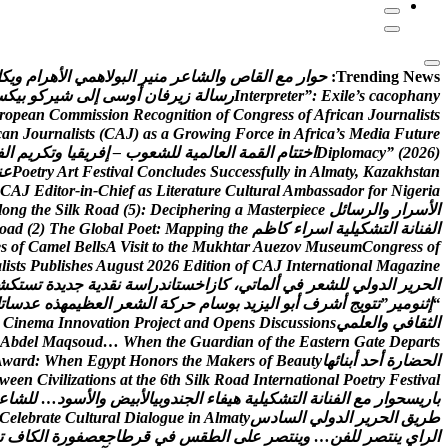
Trending News:
ح
و
ا
ر
م
ع
ا
ل
ق
ا
ص
و
ا
ل
ش
ا
ع
ر
م
ن
ي
ر
ا
ل
ب
و
ل
ه
م
ي
ا
ل
ه
ر
ا
م
و
ي
ك
ل
y
n
a
h
p
o
c
a
c
s
’
e
l
i
x
E
:
”
r
e
t
e
r
p
r
e
t
n
I
ر
س
ا
ل
ة
ز
ي
ر
ف
ا
ن
أ
و
س
ى
إ
ل
ى
ش
ي
ر
ك
و
ب
ي
ك
س
r
o
p
e
a
n
C
o
m
m
i
s
s
i
o
n
R
e
c
o
g
n
i
t
i
o
n
o
f
C
o
n
g
r
e
s
s
o
f
A
f
r
i
c
a
n
J
o
u
r
n
a
l
i
s
t
s
c
a
n
J
o
u
r
n
a
l
i
s
t
s
(
C
A
J
)
a
s
a
G
r
o
w
i
n
g
F
o
r
c
e
i
n
A
f
r
i
c
a
’
s
M
e
d
i
a
F
u
t
u
r
e
)
6
2
0
2
(
”
y
c
a
m
o
l
p
i
D
ا
خ
ت
ت
ا
م
ا
ل
ق
م
ة
ا
ل
ع
ا
ل
م
ي
ة
ل
ل
ش
ع
و
ب
–
إ
ف
ر
ي
ق
ي
ا
و
ت
ك
ر
ي
م
ا
ل
ف
n
a
t
s
h
k
a
z
a
K
,
y
t
a
m
l
A
n
i
y
l
l
u
f
s
s
e
c
c
u
S
s
e
d
u
l
c
n
o
C
l
a
v
i
t
s
e
F
t
r
A
y
r
t
e
o
P
ع
ن
C
A
J
E
d
i
t
o
r
-
i
n
-
C
h
i
e
f
a
s
L
i
t
e
r
a
t
u
r
e
C
u
l
t
u
r
a
l
A
m
b
a
s
s
a
d
o
r
f
o
r
N
i
g
e
r
i
a
ا
ل
س
ر
ا
ر
و
ا
ل
ر
س
ا
ئ
ل
e
c
e
i
p
r
e
t
s
a
M
a
g
n
i
r
e
h
p
i
c
e
D
:
)
5
(
d
a
o
R
k
l
i
S
e
h
t
g
n
o
l
ا
ل
ف
ن
ا
ن
ة
ا
ل
ت
ش
ك
ي
ل
ي
ة
ا
س
ر
ا
ء
ك
ا
ظ
م
e
h
t
g
n
i
p
p
a
M
:
t
e
o
P
l
a
b
o
l
G
e
h
T
)
2
(
d
a
o
e
s
o
f
C
a
m
e
l
B
e
l
l
s
A
V
i
s
i
t
t
o
t
h
e
M
u
k
h
t
a
r
A
u
e
z
o
v
M
u
s
e
u
m
C
o
n
g
r
e
s
s
o
f
a
l
i
s
t
s
P
u
b
l
i
s
h
e
s
A
u
g
u
s
t
2
0
2
6
E
d
i
t
i
o
n
o
f
C
A
J
I
n
t
e
r
n
a
t
i
o
n
a
l
M
a
g
a
z
i
n
e
ا
ل
ح
ر
ي
ر
ا
ل
د
و
ل
ي
ل
ل
ش
ع
ر
ف
ي
أ
ل
م
ا
ت
ي
،
ك
ا
ز
ا
خ
س
ت
ا
ن
د
ر
ا
س
ة
ن
ق
د
ي
ة
ج
د
ي
د
ة
ت
س
ت
ك
ش
“
إ
ث
ن
و
م
ي
ر
”
ت
ت
و
ي
ج
أ
ش
ر
ف
أ
ب
و
ا
ل
ي
ز
ي
د
ب
و
س
ا
م
ح
ر
ك
ة
ا
ل
ش
ع
ر
ا
ل
ع
ظ
ي
م
ه
ذ
ه
ع
د
س
ا
ت
ا
ل
ث
ق
ا
ف
ي
و
ا
ل
ع
ل
م
ي
s
n
o
i
s
s
u
c
s
i
D
s
n
e
p
O
d
n
a
t
c
e
j
o
r
P
n
o
i
t
a
v
o
n
n
I
a
m
e
n
i
C
A
b
d
e
l
M
a
q
s
o
u
d
…
W
h
e
n
t
h
e
G
u
a
r
d
i
a
n
o
f
t
h
e
E
a
s
t
e
r
n
G
a
t
e
D
e
p
a
r
t
s
ا
ل
ح
ض
ا
ر
ة
أ
ح
د
أ
ب
ن
ا
ئ
ه
ا
y
t
u
a
e
B
f
o
s
r
e
k
a
M
e
h
t
s
r
o
n
o
H
t
p
y
g
E
n
e
h
W
:
d
r
a
w
A
w
e
e
n
C
i
v
i
l
i
z
a
t
i
o
n
s
a
t
t
h
e
6
t
h
S
i
l
k
R
o
a
d
I
n
t
e
r
n
a
t
i
o
n
a
l
P
o
e
t
r
y
F
e
s
t
i
v
a
l
ب
ا
ر
ي
س
ح
و
ا
ر
م
ع
ا
ل
ف
ن
ا
ن
ة
ا
ل
ت
ش
ك
ي
ل
ي
ة
ه
ي
ف
ا
ء
ا
ل
ج
ن
د
و
ب
ي
ا
ل
ب
ي
ض
و
ا
ل
س
و
د
…
ل
ل
ش
ا
ع
ط
ر
ي
ق
ا
ل
ح
ر
ي
ر
ا
ل
د
و
ل
ي
ا
ل
س
ا
د
س
y
t
a
m
l
A
n
i
e
u
g
o
l
a
i
D
l
a
r
u
t
l
u
C
e
t
a
r
b
e
l
e
C
ا
ل
ر
ا
ي
ي
ن
ت
ص
ر
ل
ل
ف
ن
…
و
ي
ن
ت
ص
ر
ع
ل
ى
ا
ل
ط
ق
س
ف
ي
ق
ر
ط
ا
ج
ع
ص
ف
و
ر
ة
ا
ل
ك
ا
ف
ت