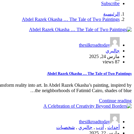
Subscribe
الرئيسية
Abdel Razek Okasha … The Tale of Two Paintings
thesilkroadtoday
جاليري
مارس 24, 2025
87 views
Abdel Razek Okasha … The Tale of Two Paintings
ansform reality into art. In Abdel Razek Okasha’s painting, inspired by
the neighborhoods of Fatimid Cairo, shades of blue…
Continue reading
thesilkroadtoday
أحداث
,
أدب
,
جاليري
,
شخصيات
مارس 22, 2025