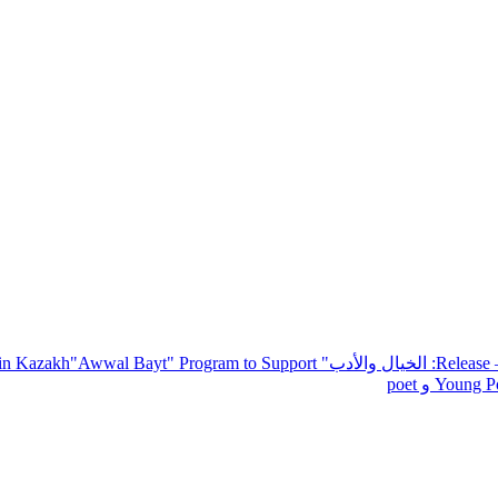
— R
: الخيال والأدب
" inviting poets and writers from around the world to participate in Kazakh
"Awwal Bayt" Program to Support
Young Po