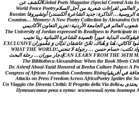
s
I
a
i
s
A
l
a
r
t
n
e
C
l
a
i
c
e
p
S
(
e
n
i
z
a
g
a
M
s
t
e
o
P
l
a
b
o
l
G
ا
ل
ك
ش
ف
ع
ن
ر
ا
ل
ع
ا
ل
م
ي
ل
ق
ر
ا
ء
ا
ت
ش
ع
ر
ي
ة
م
ن
أ
ج
ل
ا
ل
س
ل
م
y
r
t
e
o
P
e
c
a
e
P
d
l
r
o
W
ة
ا
ل
ر
و
س
ي
ة
…
ا
ل
ذ
ا
ك
ر
ة
:
ج
د
ي
د
ا
ل
ش
ا
ع
ر
ة
أ
ل
ك
س
ن
د
ر
ا
أ
و
ت
ش
ي
ر
و
ف
ا
n
a
i
s
s
u
R
C
o
s
m
i
s
m
…
M
e
m
o
r
y
:
A
N
e
w
P
o
e
t
r
y
C
o
l
l
e
c
t
i
o
n
b
y
A
l
e
x
a
n
d
r
a
O
c
ش
ع
و
ب
ا
ل
ع
ا
ل
م
ف
ي
ا
ل
ج
ا
م
ع
ة
ا
ل
ر
د
ن
ي
ة
:
ت
ع
ز
ي
ز
ا
ل
ت
ع
ا
و
ن
ا
ل
ك
ا
د
ي
م
ي
T
h
e
U
n
i
v
e
r
s
i
t
y
o
f
J
o
r
d
a
n
e
x
p
r
e
s
s
e
d
i
t
s
R
e
a
d
i
n
e
s
s
t
o
P
a
r
t
i
c
i
p
a
t
e
i
n
ف
ي
ق
و
ك
ا
ن
ت
ا
ل
ب
د
ا
ي
ة
ع
ب
و
ر
ا
(
ق
ص
ي
د
ة
ل
ل
ش
ا
ع
ر
ة
ا
ل
ل
ب
ن
ا
ن
ي
ة
ر
ي
ت
ا
ن
ج
ي
ب
و
ا
ک
ا
ک
ا
ئ
ي
:
ه
ن
ا
و
ه
ن
ا
ك
،
ن
ح
ن
ع
ا
ش
ق
ا
ن
ن
د
ي
ا
ن
و
م
غ
م
و
ر
ا
ن
E
V
I
S
U
L
C
X
E
ا
د
ت
ك
ت
ب
:
ح
س
ا
م
ح
س
ن
…
ر
ج
و
ل
ة
ل
ت
ن
ح
ن
ي
!
D
L
R
O
W
E
H
T
T
A
H
W
M
H
T
6
3
E
H
T
M
O
R
F
N
R
A
E
L
N
A
C
إ
د
ج
ا
ر
م
و
ر
ا
ن
…
ر
ح
ل
ة
ا
ل
ب
ح
ث
T
h
e
B
i
b
l
i
o
t
h
e
c
a
A
l
e
x
a
n
d
r
i
n
a
:
W
h
e
n
t
h
e
B
o
o
k
M
e
e
t
s
C
i
v
i
l
D
r
.
A
s
h
r
a
f
A
b
o
u
l
-
Y
a
z
i
d
H
o
n
o
r
e
d
a
t
B
e
n
h
a
C
u
l
t
u
r
e
P
a
l
a
c
e
:
A
P
o
ح
ا
ف
ة
ف
ي
أ
ف
ر
ي
ق
ي
ا
g
n
i
s
i
R
s
n
m
e
d
n
o
C
s
t
s
i
l
a
n
r
u
o
J
n
a
c
i
r
f
A
f
o
s
s
e
r
g
n
o
C
A
t
t
a
c
k
s
o
n
P
r
e
s
s
F
r
e
e
d
o
m
A
c
r
o
s
s
A
f
r
i
c
a
P
o
e
t
r
y
I
g
n
i
t
e
s
t
h
e
S
o
ي
ح
ت
ذ
ى
ب
ه
a
l
l
e
d
a
i
V
a
l
l
e
d
o
t
t
e
g
o
r
P
l
I
:
à
t
l
i
v
i
C
a
t
n
e
v
i
D
e
h
c
o
i
g
g
a
i
V
n
U
П
у
т
е
ш
е
с
т
в
и
е
р
е
к
и
в
п
у
т
и
:
ж
и
з
н
е
н
н
ы
й
п
у
т
ь
д
о
к
т
о
р
а