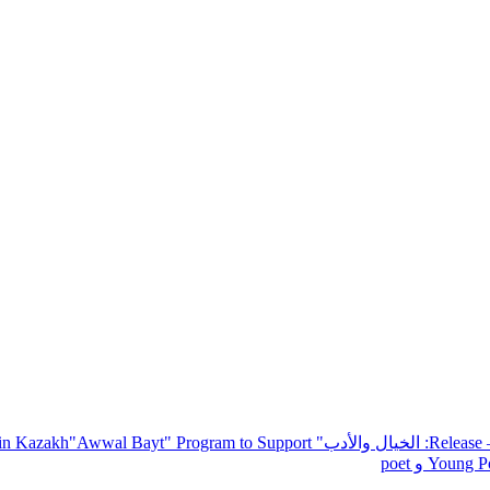
— R
: الخيال والأدب
" inviting poets and writers from around the world to participate in Kazakh
"Awwal Bayt" Program to Support
Young Po