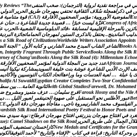
ي
ف
ي
م
ر
ا
ج
ع
ة
ن
ق
د
ي
ة
ل
ر
و
ا
ي
ة
(
ا
ل
ت
ر
ج
م
ا
ن
)
:
ص
خ
ب
ا
ل
م
ن
ف
ى
e
h
T
“
s
w
e
i
v
e
R
y
l
ف
ي
ذ
ك
ر
ا
ه
م
ج
ل
ة
س
ل
ف
ا
ل
ث
ق
ا
ف
ي
ة
ت
ح
ت
ف
ي
ب
م
ه
ر
ج
ا
ن
ط
ر
ي
ق
ا
ل
ح
ر
ي
ر
ا
ل
د
و
ل
ي
u
E
ا
ل
م
ف
و
ض
ي
ة
ا
ل
و
ر
و
ب
ي
ة
:
م
ؤ
ت
م
ر
ا
ل
ص
ح
ف
ي
ي
ن
ا
ل
ف
ا
ر
ق
ة
(
J
A
C
)
ق
و
ة
م
ت
ن
ا
م
ي
ة
ف
ي
i
r
f
A
f
o
s
s
e
r
g
n
o
C
غ
ز
ة
ل
ي
س
ت
خ
ب
ر
ا
…
ق
ص
ي
د
ة
ج
د
ي
د
ة
ل
ل
ش
ا
ع
ر
ة
د
.
ح
ن
ا
ن
ع
و
ا
ئ
ز
ي
ن
ب
ا
ل
م
ر
ح
ل
ة
ا
ل
ق
ل
ي
م
ي
ة
ل
م
س
ا
ب
ق
ة
«
ق
ا
ئ
د
ا
ل
د
ب
ل
و
م
ا
س
ي
ة
ا
ل
ش
ع
ب
ي
ة
»
ا
ل
ح
ر
ب
ع
د
ل
ي
ب
ا
ل
م
ا
ن
د
ي
ن
ج
.
.
ي
ح
ت
ف
ل
ب
ا
ل
ذ
ك
ر
ى
ا
ل
س
ت
ي
ن
ل
م
ه
ر
ج
ا
ن
ا
ل
ح
م
ا
م
ا
ت
ج
ا
ئ
ز
ة
ا
ل
ب
ر
د
ي
ة
s
a
S
i
l
k
R
o
a
d
o
f
C
i
v
i
l
i
z
a
t
i
o
n
s
W
o
r
l
d
w
i
d
e
W
r
i
t
e
r
s
A
s
s
o
c
i
a
t
i
o
n
A
p
p
o
i
n
t
s
A
s
k
o
o
B
ا
ل
ش
ا
ع
ر
ا
ل
ش
ا
ب
ا
ل
م
ب
د
ع
م
ح
م
د
ا
ل
ش
ا
ر
ن
ي
و
ك
ت
ا
ب
ه
ا
ل
و
ل
”
ا
ل
ج
ن
ة
ا
ل
ض
n
,
I
n
t
e
g
r
i
t
y
F
r
a
g
r
a
n
t
T
h
r
o
u
g
h
P
u
b
l
i
c
S
e
r
v
i
c
e
B
o
o
k
s
A
l
o
n
g
t
h
e
S
i
l
k
R
u
r
n
e
y
o
f
C
h
a
n
g
’
a
n
B
o
o
k
s
A
l
o
n
g
t
h
e
S
i
l
k
R
o
a
d
(
4
)
:
M
i
l
l
e
n
n
i
u
m
E
c
h
o
n
r
u
o
J
n
a
c
i
r
f
A
ع
د
د
ج
د
ي
د
م
ن
ا
ل
م
ج
ل
ة
ا
ل
د
و
ل
ي
ة
ل
م
ؤ
ت
م
ر
ا
ل
ص
ح
ف
ي
ي
ن
ا
ل
ف
ا
ر
ق
ة
ف
ا
ل
ر
ث
ا
ل
د
ب
ي
ل
ل
ش
ا
ع
ر
ة
ع
و
ش
ة
ب
ن
ت
خ
ل
ي
ف
ة
ا
ل
س
و
ي
د
ي
م
ش
ا
ر
ك
ة
ن
ي
ك
ي
ت
ا
أ
ن
ي
س
ك
ي
ا
ع
ب
ل
ة
…
ل
ع
ب
ة
ا
ل
ع
د
س
ا
ت
و
م
ا
و
ر
ا
ء
ه
ا
ا
ت
ح
ا
د
ا
ل
ك
ت
ا
ب
ا
ل
ت
و
ن
س
ي
ي
ن
و
ا
ل
ك
ا
د
ي
م
h
a
l
i
f
a
A
l
S
u
w
a
i
d
i
E
g
y
p
t
i
a
n
C
r
e
a
t
o
r
C
o
m
p
l
e
t
e
s
T
w
o
-
Y
e
a
r
C
o
n
f
i
d
e
n
t
i
a
l
d
e
m
a
h
o
M
.
r
D
,
l
l
e
w
e
r
a
F
s
o
i
d
u
t
S
l
a
b
o
l
G
h
t
i
w
ا
ل
ث
ا
ن
و
ي
ة
ا
ل
ع
ا
م
ة
…
ب
ي
ن
س
ط
و
e
l
i
N
e
h
t
d
n
a
y
n
s
o
H
k
u
o
r
a
F
ف
ر
ج
س
ل
ي
م
ا
ن
…
ع
ز
ف
م
ت
م
ي
ز
و
م
ش
ر
و
ع
ض
t
e
B
ع
ب
و
ر
ا
ل
ط
ل
س
ن
ح
و
ا
ل
م
س
ت
ق
ب
ل
ع
ل
ى
ص
ه
و
ة
ا
ل
ح
ن
ي
ن
ق
م
ر
ل
ع
ب
و
ر
ا
ل
ل
ي
ل
…
د
ي
و
ر
ا
ل
ف
ي
ل
س
و
ف
م
ح
م
د
ا
ل
ش
ا
ر
ن
ي
م
ر
و
ة
ن
ا
ج
ي
.
.
م
ف
ا
ج
أ
ة
م
ه
ر
ج
ا
ن
د
ڨ
ة
ا
ل
د
و
ل
ي
E
C
w
a
r
d
s
6
t
h
S
i
l
k
R
o
a
d
I
n
t
e
r
n
a
t
i
o
n
a
l
P
o
e
t
r
y
F
e
s
t
i
v
a
l
t
o
H
o
n
o
r
P
o
e
t
s
a
n
d
غ
ر
د
ف
ي
ا
ف
ت
ت
ا
ح
م
ه
ر
ج
ا
ن
ب
ن
ز
ر
ت
ف
ي
ا
ف
ت
ت
ا
ح
م
ه
ر
ج
ا
ن
ق
ر
ط
ا
ج
:
ن
و
ب
ة
س
ي
د
ي
م
ن
ص
ل
ل
ا
ل
ج
م
ا
ل
ع
ل
ى
ط
ر
ي
ق
ا
ل
ح
ر
ي
ر
d
a
o
R
k
l
i
S
e
h
t
n
o
s
w
o
d
a
h
S
l
e
m
a
C
:
)
e
u
s
a
r
G
e
h
t
r
o
f
s
e
t
a
c
i
f
i
t
r
e
C
d
n
a
s
l
a
d
e
M
w
e
N
ك
ا
ز
ا
خ
س
ت
ا
ن
ت
س
ت
ض
ي
ف
ا
ل
م
ؤ
ت
م
و
ح
ر
ك
ة
ا
ل
ت
ا
ر
ي
خ
:
ق
ر
ا
ء
ة
ف
ي
ك
ت
ا
ب
“
ا
ل
ف
ت
ا
ء
و
ا
ل
ت
ا
ر
ي
خ
”
ل
ح
م
د
ا
ل
ت
و
ف
ي
ق
ا
ل
ك
و
ن
ي