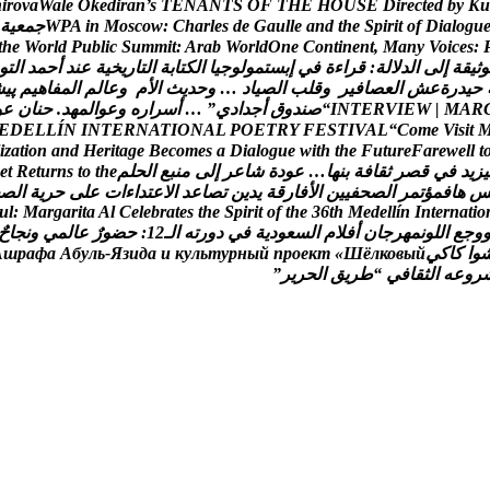
h
i
r
o
v
a
W
a
l
e
O
k
e
d
i
r
a
n
’
s
T
E
N
A
N
T
S
O
F
T
H
E
H
O
U
S
E
D
i
r
e
c
t
e
d
b
y
K
u
u
g
o
l
a
i
D
f
o
t
i
r
i
p
S
e
h
t
d
n
a
e
l
l
u
a
G
e
d
s
e
l
r
a
h
C
:
w
o
c
s
o
M
n
i
A
P
W
ج
م
ع
ي
ة
t
h
e
W
o
r
l
d
P
u
b
l
i
c
S
u
m
m
i
t
:
A
r
a
b
W
o
r
l
d
O
n
e
C
o
n
t
i
n
e
n
t
,
M
a
n
y
V
o
i
c
e
s
:
و
ث
ي
ق
ة
إ
ل
ى
ا
ل
د
ل
ل
ة
:
ق
ر
ا
ء
ة
ف
ي
إ
ب
س
ت
م
و
ل
و
ج
ي
ا
ا
ل
ك
ت
ا
ب
ة
ا
ل
ت
ا
ر
ي
خ
ي
ة
ع
ن
د
أ
ح
م
د
ا
ل
ت
و
ح
ي
د
ر
ة
ع
ش
ا
ل
ع
ص
ا
ف
ي
ر
و
ق
ل
ب
ا
ل
ص
ي
ا
د
…
و
ح
د
ي
ث
ا
ل
م
و
ع
ا
ل
م
ا
ل
م
ف
ا
ه
ي
م
پ
ی
ش
R
A
M
|
W
E
I
V
R
E
T
N
I
“
ص
ن
د
و
ق
أ
ج
د
ا
د
ي
”
…
أ
س
ر
ا
ر
ه
و
ع
و
ا
ل
م
ه
د
.
ح
ن
ا
ن
ع
و
E
D
E
L
L
Í
N
I
N
T
E
R
N
A
T
I
O
N
A
L
P
O
E
T
R
Y
F
E
S
T
I
V
A
L
“
C
o
m
e
V
i
s
i
t
i
z
a
t
i
o
n
a
n
d
H
e
r
i
t
a
g
e
B
e
c
o
m
e
s
a
D
i
a
l
o
g
u
e
w
i
t
h
t
h
e
F
u
t
u
r
e
F
a
r
e
w
e
l
l
t
ي
ز
ي
د
ف
ي
ق
ص
ر
ث
ق
ا
ف
ة
ب
ن
ه
ا
…
ع
و
د
ة
ش
ا
ع
ر
إ
ل
ى
م
ن
ب
ع
ا
ل
ح
ل
م
e
h
t
o
t
s
n
r
u
t
e
R
t
e
ه
ا
ف
م
ؤ
ت
م
ر
ا
ل
ص
ح
ف
ي
ي
ن
ا
ل
ف
ا
ر
ق
ة
ي
د
ي
ن
ت
ص
ا
ع
د
ا
ل
ع
ت
د
ا
ء
ا
ت
ع
ل
ى
ح
ر
ي
ة
ا
ل
ص
u
l
:
M
a
r
g
a
r
i
t
a
A
l
C
e
l
e
b
r
a
t
e
s
t
h
e
S
p
i
r
i
t
o
f
t
h
e
3
6
t
h
M
e
d
e
l
l
í
n
I
n
t
e
r
n
a
t
i
o
و
ج
ع
ا
ل
ل
و
ن
م
ه
ر
ج
ا
ن
أ
ف
ل
م
ا
ل
س
ع
و
د
ي
ة
ف
ي
د
و
ر
ت
ه
ا
ل
ـ
2
1
:
ح
ض
و
ر
ع
ا
ل
م
ي
و
ن
ج
ا
ح
و
ا
ك
ا
ك
ي
й
ы
в
о
к
л
ё
Ш
«
т
к
е
о
р
п
й
ы
н
р
у
т
ь
л
у
к
и
а
д
и
з
Я
-
ь
л
у
б
А
а
ф
а
р
ш
А
ر
و
ع
ه
ا
ل
ث
ق
ا
ف
ي
“
ط
ر
ي
ق
ا
ل
ح
ر
ي
ر
”