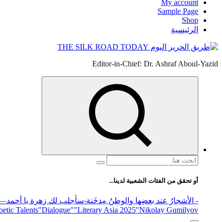
My account
Sample Page
Shop
الرئيسية
Editor-in-Chief: Dr. Ashraf Aboul-Yazid
البحث
عن:
أو تحقق من الفئات الشعبية لدينا...
- الأشجارُ عند بعضِها والوطنُ مِدخَنة
-سأجلب لك زهرة يا أحمد
elease
"Nikolay Gumilyov و poet
"Literary Asia 2025
"Dialogue"
etic Talents