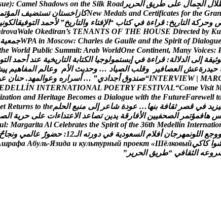
ل
ل
ا
ل
ج
م
ا
ل
ع
ل
ى
ط
ر
ي
ق
ا
ل
ح
ر
ي
ر
d
a
o
R
k
l
i
S
e
h
t
n
o
s
w
o
d
a
h
S
l
e
m
a
C
:
)
e
u
s
a
r
G
e
h
t
r
o
f
s
e
t
a
c
i
f
i
t
r
e
C
d
n
a
s
l
a
d
e
M
w
e
N
ك
ا
ز
ا
خ
س
ت
ا
ن
ت
س
ت
ض
ي
ف
ا
ل
م
ؤ
ت
م
و
ح
ر
ك
ة
ا
ل
ت
ا
ر
ي
خ
:
ق
ر
ا
ء
ة
ف
ي
ك
ت
ا
ب
“
ا
ل
ف
ت
ا
ء
و
ا
ل
ت
ا
ر
ي
خ
”
ل
ح
م
د
ا
ل
ت
و
ف
ي
ق
ا
ل
ك
و
ن
ي
h
i
r
o
v
a
W
a
l
e
O
k
e
d
i
r
a
n
’
s
T
E
N
A
N
T
S
O
F
T
H
E
H
O
U
S
E
D
i
r
e
c
t
e
d
b
y
K
u
u
g
o
l
a
i
D
f
o
t
i
r
i
p
S
e
h
t
d
n
a
e
l
l
u
a
G
e
d
s
e
l
r
a
h
C
:
w
o
c
s
o
M
n
i
A
P
W
ج
م
ع
ي
ة
t
h
e
W
o
r
l
d
P
u
b
l
i
c
S
u
m
m
i
t
:
A
r
a
b
W
o
r
l
d
O
n
e
C
o
n
t
i
n
e
n
t
,
M
a
n
y
V
o
i
c
e
s
:
و
ث
ي
ق
ة
إ
ل
ى
ا
ل
د
ل
ل
ة
:
ق
ر
ا
ء
ة
ف
ي
إ
ب
س
ت
م
و
ل
و
ج
ي
ا
ا
ل
ك
ت
ا
ب
ة
ا
ل
ت
ا
ر
ي
خ
ي
ة
ع
ن
د
أ
ح
م
د
ا
ل
ت
و
ح
ي
د
ر
ة
ع
ش
ا
ل
ع
ص
ا
ف
ي
ر
و
ق
ل
ب
ا
ل
ص
ي
ا
د
…
و
ح
د
ي
ث
ا
ل
م
و
ع
ا
ل
م
ا
ل
م
ف
ا
ه
ي
م
پ
ی
ش
R
A
M
|
W
E
I
V
R
E
T
N
I
“
ص
ن
د
و
ق
أ
ج
د
ا
د
ي
”
…
أ
س
ر
ا
ر
ه
و
ع
و
ا
ل
م
ه
د
.
ح
ن
ا
ن
ع
و
E
D
E
L
L
Í
N
I
N
T
E
R
N
A
T
I
O
N
A
L
P
O
E
T
R
Y
F
E
S
T
I
V
A
L
“
C
o
m
e
V
i
s
i
t
i
z
a
t
i
o
n
a
n
d
H
e
r
i
t
a
g
e
B
e
c
o
m
e
s
a
D
i
a
l
o
g
u
e
w
i
t
h
t
h
e
F
u
t
u
r
e
F
a
r
e
w
e
l
l
t
ي
ز
ي
د
ف
ي
ق
ص
ر
ث
ق
ا
ف
ة
ب
ن
ه
ا
…
ع
و
د
ة
ش
ا
ع
ر
إ
ل
ى
م
ن
ب
ع
ا
ل
ح
ل
م
e
h
t
o
t
s
n
r
u
t
e
R
t
e
ه
ا
ف
م
ؤ
ت
م
ر
ا
ل
ص
ح
ف
ي
ي
ن
ا
ل
ف
ا
ر
ق
ة
ي
د
ي
ن
ت
ص
ا
ع
د
ا
ل
ع
ت
د
ا
ء
ا
ت
ع
ل
ى
ح
ر
ي
ة
ا
ل
ص
u
l
:
M
a
r
g
a
r
i
t
a
A
l
C
e
l
e
b
r
a
t
e
s
t
h
e
S
p
i
r
i
t
o
f
t
h
e
3
6
t
h
M
e
d
e
l
l
í
n
I
n
t
e
r
n
a
t
i
o
و
ج
ع
ا
ل
ل
و
ن
م
ه
ر
ج
ا
ن
أ
ف
ل
م
ا
ل
س
ع
و
د
ي
ة
ف
ي
د
و
ر
ت
ه
ا
ل
ـ
2
1
:
ح
ض
و
ر
ع
ا
ل
م
ي
و
ن
ج
ا
ح
و
ا
ك
ا
ك
ي
й
ы
в
о
к
л
ё
Ш
«
т
к
е
о
р
п
й
ы
н
р
у
т
ь
л
у
к
и
а
д
и
з
Я
-
ь
л
у
б
А
а
ф
а
р
ш
А
ر
و
ع
ه
ا
ل
ث
ق
ا
ف
ي
“
ط
ر
ي
ق
ا
ل
ح
ر
ي
ر
”