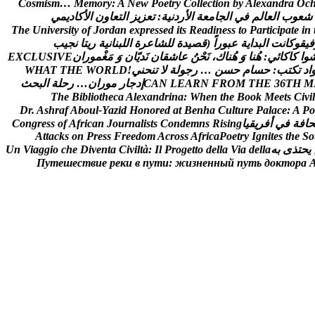
C
o
s
m
i
s
m
…
M
e
m
o
r
y
:
A
N
e
w
P
o
e
t
r
y
C
o
l
l
e
c
t
i
o
n
b
y
A
l
e
x
a
n
d
r
a
O
c
ش
ع
و
ب
ا
ل
ع
ا
ل
م
ف
ي
ا
ل
ج
ا
م
ع
ة
ا
ل
ر
د
ن
ي
ة
:
ت
ع
ز
ي
ز
ا
ل
ت
ع
ا
و
ن
ا
ل
ك
ا
د
ي
م
ي
T
h
e
U
n
i
v
e
r
s
i
t
y
o
f
J
o
r
d
a
n
e
x
p
r
e
s
s
e
d
i
t
s
R
e
a
d
i
n
e
s
s
t
o
P
a
r
t
i
c
i
p
a
t
e
i
n
ف
ي
ق
و
ك
ا
ن
ت
ا
ل
ب
د
ا
ي
ة
ع
ب
و
ر
ا
(
ق
ص
ي
د
ة
ل
ل
ش
ا
ع
ر
ة
ا
ل
ل
ب
ن
ا
ن
ي
ة
ر
ي
ت
ا
ن
ج
ي
ب
و
ا
ک
ا
ک
ا
ئ
ي
:
ه
ن
ا
و
ه
ن
ا
ك
،
ن
ح
ن
ع
ا
ش
ق
ا
ن
ن
د
ي
ا
ن
و
م
غ
م
و
ر
ا
ن
E
V
I
S
U
L
C
X
E
ا
د
ت
ك
ت
ب
:
ح
س
ا
م
ح
س
ن
…
ر
ج
و
ل
ة
ل
ت
ن
ح
ن
ي
!
D
L
R
O
W
E
H
T
T
A
H
W
M
H
T
6
3
E
H
T
M
O
R
F
N
R
A
E
L
N
A
C
إ
د
ج
ا
ر
م
و
ر
ا
ن
…
ر
ح
ل
ة
ا
ل
ب
ح
ث
T
h
e
B
i
b
l
i
o
t
h
e
c
a
A
l
e
x
a
n
d
r
i
n
a
:
W
h
e
n
t
h
e
B
o
o
k
M
e
e
t
s
C
i
v
i
l
D
r
.
A
s
h
r
a
f
A
b
o
u
l
-
Y
a
z
i
d
H
o
n
o
r
e
d
a
t
B
e
n
h
a
C
u
l
t
u
r
e
P
a
l
a
c
e
:
A
P
o
ح
ا
ف
ة
ف
ي
أ
ف
ر
ي
ق
ي
ا
g
n
i
s
i
R
s
n
m
e
d
n
o
C
s
t
s
i
l
a
n
r
u
o
J
n
a
c
i
r
f
A
f
o
s
s
e
r
g
n
o
C
A
t
t
a
c
k
s
o
n
P
r
e
s
s
F
r
e
e
d
o
m
A
c
r
o
s
s
A
f
r
i
c
a
P
o
e
t
r
y
I
g
n
i
t
e
s
t
h
e
S
o
ي
ح
ت
ذ
ى
ب
ه
a
l
l
e
d
a
i
V
a
l
l
e
d
o
t
t
e
g
o
r
P
l
I
:
à
t
l
i
v
i
C
a
t
n
e
v
i
D
e
h
c
o
i
g
g
a
i
V
n
U
П
у
т
е
ш
е
с
т
в
и
е
р
е
к
и
в
п
у
т
и
:
ж
и
з
н
е
н
н
ы
й
п
у
т
ь
д
о
к
т
о
р
а