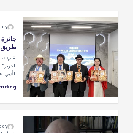
oday
طريق ا
بقلم: د.
الحرير” ج
الأدبي. 
eading
oday