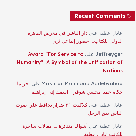
Recent Comments
عادل عطية
على
دار الناشر في معرض القاهرة
الدولي للكتاب… حضور إبداعي ثري
Jeffreyger
على
Award “For Service to
Humanity”: A Symbol of the Unification of
Nations
Mokhtar Mahmoud Abdelwahab
على
آخر ما
حكاه عمنا محسن شوقي | اسمك إذن إبراهيم
عادل عطية
على
كلاكيت ٣١ ضرار يحافظ علي صوت
الناس بفن الزجل
عادل عطية
على
أشواك متناثرة … مقالات ساخرة
للكاتب عادل عطية