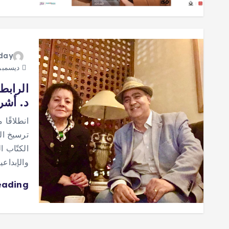
oday
ديسمبر 16, 25
الرابط
د. أشر
انطلاقًا 
ترسيخ ال
الكتّاب 
والإبداعي
eading