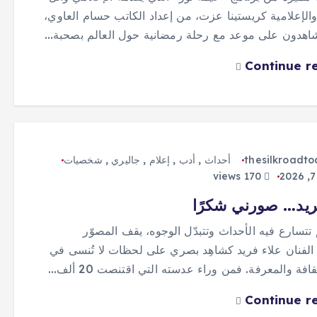
الإعلامية كريستينا عزت، من إعداد الكاتب حسام العاوي،
اهدون على موعد مع رحلة رمضانية حول العالم بصحبة…
Continue r
thesilkroadt
أحداث
,
أدب
,
إعلام
,
جاليري
,
شخصيات
170 views
ريد… صورني شكرًا
تتسارع فيه الأحداث وتتبدّل الوجوه، يقف المصوّر
لفنان علاء فريد كشاهِد بصري على لحظات لا تُنسى في
افة والمعرفة. فمن وراء عدسته التي اقتنصت 20 ألف…
Continue r