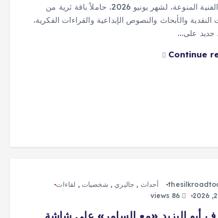
الثقافية الفنية المنوعة، لشهر يونيو 2026، حاملاً باقة ثرية من
 النقدية والأبحاث والنصوص الإبداعية والقراءات الفكرية،
 جديد على…
Continue r
thesilkroadt
أحداث
,
جاليري
,
شخصيات
,
لقاءات
86 views
ف أبو اليزيد «مع السامر» على شاشة