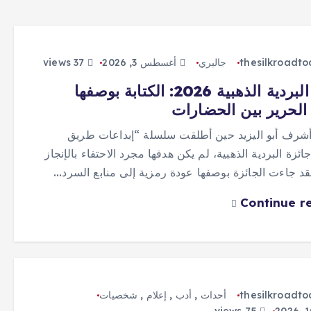
thesilkroadt
جاليري
أغسطس 3, 2026
37 views
جائزة البردية الذهبية 2026: الكتابة بوصفها
لحرير بين الحضارات
 أشرف أبو اليزيد حين أطلقت سلسلة “إبداعات طريق
ائزة البردية الذهبية، لم يكن هدفها مجرد الاحتفاء بالإنجاز
فقد جاءت الجائزة بوصفها عودة رمزية إلى منابع السرد…
Continue r
thesilkroadt
أحداث
,
أدب
,
إعلام
,
شخصيات