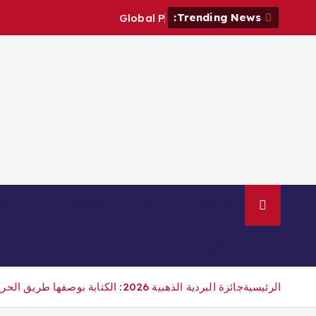
Trending News:
G
l
o
b
a
l
P
o
e
t
s
M
a
ount
Checkout
Cart
Home
الرئيسية
الرئيسية
جائزة البردية الذهبية 2026: الكتابة بوصفها طريق الحرير بين الحضارات