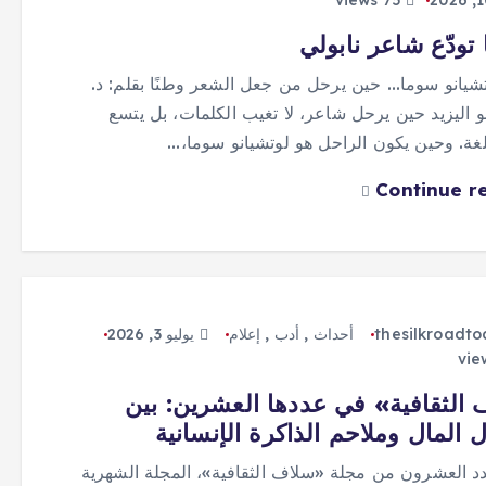
75 views
 تودّع شاعر نابولي
وتشيانو سوما… حين يرحل من جعل الشعر وطنًا بقلم: د.
 اليزيد حين يرحل شاعر، لا تغيب الكلمات، بل يتسع
ة. وحين يكون الراحل هو لوتشيانو سوما،…
Continue r
thesilkroadt
أحداث
,
أدب
,
إعلام
يوليو 3, 2026
الثقافية» في عددها العشرين: بين
ل المال وملاحم الذاكرة الإنسانية
د العشرون من مجلة «سلاف الثقافية»، المجلة الشهرية