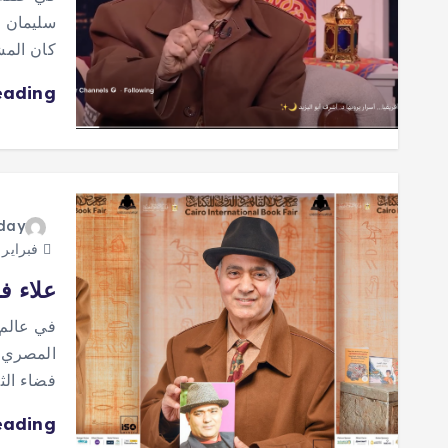
سليمان و
كان المش
eading
oday
فبراير 7, 2026
علاء ف
في عالم 
المصري ا
فضاء الثق
eading