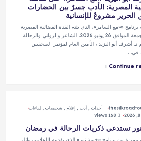
ية المصرية: الأدب جسرٌ بين الحضارات
الحرير مشروعٌ للإنسانية
رنامج ««مع السامر»، الذي بثته القناة الفضائية المصرية
مساء الجمعة الموافق 26 يونيو 2026، الشاعر والروائي والرحالة
د. أشرف أبو اليزيد ، الأمين العام لمؤتمر الصحفيين
، في…
Continue r
thesilkroadt
أحداث
,
أدب
,
إعلام
,
شخصيات
,
لقاءات
168 views
ور تستدعي ذكريات الرحالة في رمضان
مميزة من برنامج «خيمة نور» الذي يقدمه الإعلامي وائل