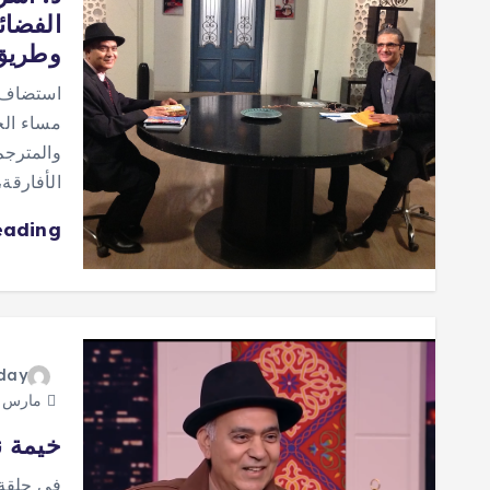
الفضائ
وطريق 
استضاف ب
والمترجم 
الأفارقة
eading
oday
مارس 8, 2026
خيمة ن
في حلقة 