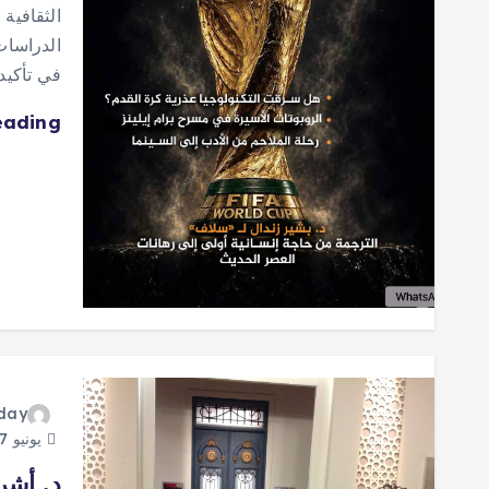
الدراسات
في تأكيد
eading
oday
يونيو 27, 2026
د. أشر