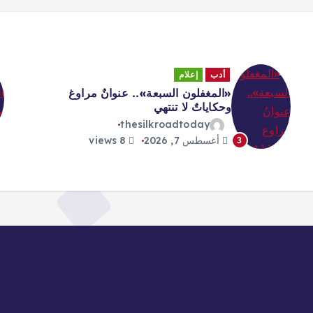
أدب
إعلام
«المغفلون السبعة».. عنوانٌ مراوغ
وحكاياتٌ لا تنتهي
thesilkroadtoday
أغسطس 7, 2026
8 views
3