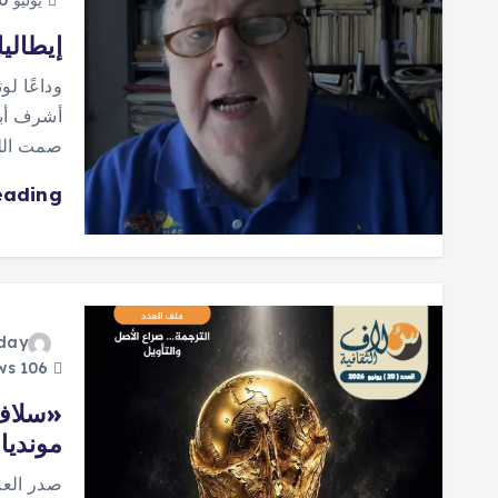
يوليو 10, 2026
إيطاليا
وداعًا ل
أشرف أبو
صمت اللغ
eading
oday
106 views
«سلاف 
مونديا
صدر العد