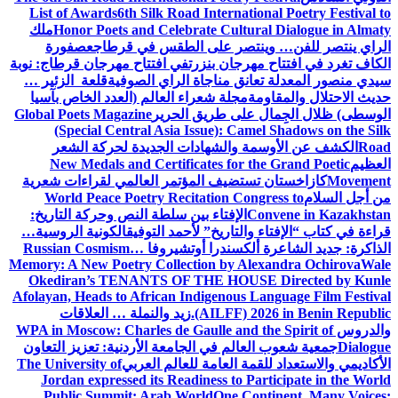
List of Awards
6th Silk Road International Poetry Festival to
Honor Poets and Celebrate Cultural Dialogue in Almaty
ملك
الراي ينتصر للفن… وينتصر على الطقس في قرطاج
عصفورة
الكاف تغرد في افتتاح مهرجان بنزرت
في افتتاح مهرجان قرطاج: نوبة
سيدي منصور المعدلة تعانق مناجاة الراي الصوفية
قلعة الزئير …
حديث الاحتلال والمقاومة
مجلة شعراء العالم (العدد الخاص بآسيا
الوسطى) ظلال الجِمال على طريق الحرير
Global Poets Magazine
(Special Central Asia Issue): Camel Shadows on the Silk
Road
الكشف عن الأوسمة والشهادات الجديدة لحركة الشعر
العظيم
New Medals and Certificates for the Grand Poetic
Movement
كازاخستان تستضيف المؤتمر العالمي لقراءات شعرية
من أجل السلام
World Peace Poetry Recitation Congress to
Convene in Kazakhstan
الإفتاء بين سلطة النص وحركة التاريخ:
قراءة في كتاب “الإفتاء والتاريخ” لأحمد التوفيق
الكونية الروسية…
الذاكرة: جديد الشاعرة ألكسندرا أوتشيروفا
Russian Cosmism…
Memory: A New Poetry Collection by Alexandra Ochirova
Wale
Okediran’s TENANTS OF THE HOUSE Directed by Kunle
Afolayan, Heads to African Indigenous Language Film Festival
(AILFF) 2026 in Benin Republic.
زيد والنملة … العلاقات
والدروس
WPA in Moscow: Charles de Gaulle and the Spirit of
Dialogue
جمعية شعوب العالم في الجامعة الأردنية: تعزيز التعاون
الأكاديمي والاستعداد للقمة العامة للعالم العربي
The University of
Jordan expressed its Readiness to Participate in the World
Public Summit: Arab World
One Continent, Many Voices: