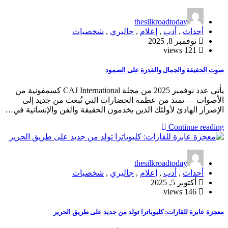
thesilkroadtoday
أحداث
,
أدب
,
إعلام
,
جاليري
,
شخصيات
نوفمبر 8, 2025
121 views
صوت الحقيقة والجمال والقدرة على الصمود
يأتي عدد نوفمبر 2025 من مجلة CAJ International كسمفونية من
الأصوات — تمتد من عظمة الحضارات التي تُبعث من جديد إلى
الإصرار الهادئ لأولئك الذين يخدمون الحقيقة والفن والإنسانية في…
Continue reading
thesilkroadtoday
أحداث
,
أدب
,
إعلام
,
جاليري
,
شخصيات
أكتوبر 5, 2025
146 views
معجزة عابرة للقارات: كليوباترا تولد من جديد على طريق الحرير