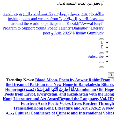
أو تحقق من الفئات الشعبية لدينا...
- الأشجارُ عند بعضِها والوطنُ مِدخَنة
-سأجلب لك زهرة يا أحمد
— Release
: الخيال والأدب
" inviting poets and writers from
around the world to participate in Kazakh
"Awwal Bayt"
Program to Support Young Poetic Talents
"Dialogue"
"Literary
"Nikolay Gumilyov و poet
Asia 2025
Subscribe
Blood Moon. Poem by Anwar Rahim
From
Trending News:
the Dream of Pakistan to a New Home in Bangladesh: Biharis
Abandon an Old Hope
أَنا أُحارِبُ أَيَّتُها الفَراشَةُ (قصيدة)
Honoring
Poets from Egypt, Kyrgyzstan, and Kazakhstan with the Hong
Kong Literature and Art Award
Beyond the Language, Vol. III:
Fourteen Arab Poetic Voices Cross Borders Through
Translation
Hong Kong Literature and Art 2026.2: A New
Cultural Confluence of Chinese and International Voices
مجلة