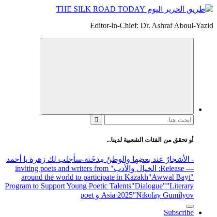
Editor-in-Chief: Dr. Ashraf Aboul-Yazid
البحث
عن:
أو تحقق من الفئات الشعبية لدينا...
- الأشجارُ عند بعضِها والوطنُ مِدخَنة
-سأجلب لك زهرة يا أحمد
— Release
: الخيال والأدب
" inviting poets and writers from
around the world to participate in Kazakh
"Awwal Bayt"
Program to Support Young Poetic Talents
"Dialogue"
"Literary
"Nikolay Gumilyov و poet
Asia 2025
Subscribe