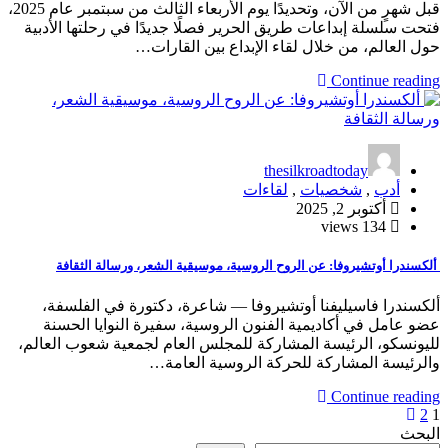
قبل شهرٍ من الآن، وتحديدًا يوم الأربعاء الثالث من سبتمبر عام 2025،
فتحت سلسلة إبداعات طريق الحرير فصلًا جديدًا في رحلتها الأدبية
حول العالم، من خلال لقاء الإبداع بين القارات…
Continue reading
thesilkroadtoday
أدب
,
شخصيات
,
لقاءات
أكتوبر 2, 2025
134 views
ألكسندرا أوتشيروفا: عن الروح الروسية، موسيقية الشعر، ورسالة الثقافة
ألكسندرا فاسيليفنا أوتشيروفا — شاعرة، دكتورة في الفلسفة،
عضو عامل في أكاديمية الفنون الروسية، سفيرة النوايا الحسنة
لليونسكو، الرئيسة المشاركة للمجلس العام لجمعية شعوب العالم،
والرئيسة المشاركة للحركة الروسية العامة…
Continue reading
1
2
تعدد
البحث
صفحات