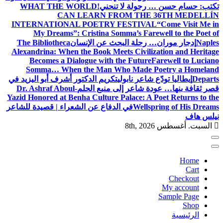
تكتب: حسام حسن … رجولة لا تنحني!
WHAT THE WORLD
CAN LEARN FROM THE 36TH MEDELLÍN
INTERNATIONAL POETRY FESTIVAL
“Come Visit Me in
My Dreams”: Cristina Somma’s Farewell to the Poet of
Naples
إدجار موران… رحلة البحث عن الإنسان
The Bibliotheca
Alexandrina: When the Book Meets Civilization and Heritage
Becomes a Dialogue with the Future
Farewell to Luciano
Somma… When the Man Who Made Poetry a Homeland
Departs
إيطاليا تودّع شاعر نابولي
تكريم الدكتور أشرف أبو اليزيد في
قصر ثقافة بنها… عودة شاعر إلى منبع الحلم
Dr. Ashraf Aboul-
Yazid Honored at Benha Culture Palace: A Poet Returns to the
Wellspring of His Dreams
في الدفاع عن الشعراء | قصيدة للشاعر
نيلس هاف
السبت. أغسطس 8th, 2026
Home
Cart
Checkout
My account
Sample Page
Shop
الرئيسية