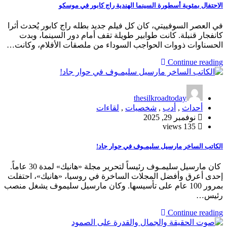
الاحتفال بمئوية أسطورة السينما الهندية راج كابور في موسكو
في العصر السوفييتي، كان كل فيلم جديد بطله راج كابور يُحدث أثرا
كانفجار قنبلة. كانت طوابير طويلة تقف أمام دور السينما، وبدت
الحسناوات ذووات الحواجب السوداء من ملصقات الأفلام، وكانت…
Continue reading
thesilkroadtoday
أحداث
,
أدب
,
شخصيات
,
لقاءات
نوفمبر 29, 2025
135 views
الكاتب الساخر مارسيل سليمـوف في حوار جاد!
كان مارسيل سليمـوف رئيساً لتحرير مجلة «هانيك» لمدة 30 عاماً.
إحدى أعرق وأفضل المجلات الساخرة في روسيا، «هانيك»، احتفلت
بمرور 100 عام على تأسيسها. وكان مارسيل سليموف يشغل منصب
رئيس…
Continue reading