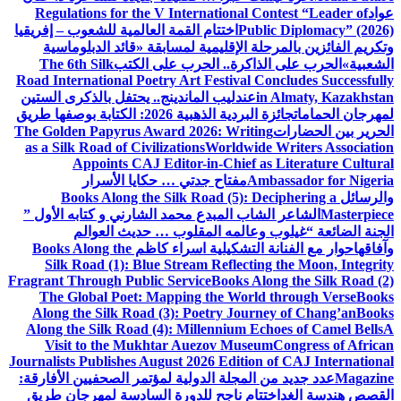
عواد
Regulations for the V International Contest “Leader of
Public Diplomacy” (2026)
اختتام القمة العالمية للشعوب – إفريقيا
وتكريم الفائزين بالمرحلة الإقليمية لمسابقة «قائد الدبلوماسية
الشعبية»
الحرب على الذاكرة.. الحرب على الكتب
The 6th Silk
Road International Poetry Art Festival Concludes Successfully
in Almaty, Kazakhstan
عندليب الماندينج.. يحتفل بالذكرى الستين
لمهرجان الحمامات
جائزة البردية الذهبية 2026: الكتابة بوصفها طريق
الحرير بين الحضارات
The Golden Papyrus Award 2026: Writing
as a Silk Road of Civilizations
Worldwide Writers Association
Appoints CAJ Editor-in-Chief as Literature Cultural
Ambassador for Nigeria
مفتاح جدتي … حكايا الأسرار
والرسائل
Books Along the Silk Road (5): Deciphering a
Masterpiece
الشاعر الشاب المبدع محمد الشارني و كتابه الأول ”
الجنة الضائعة “
غيلوب وعالمه المقلوب … حديث العوالم
وآفاقها
حوار مع الفنانة التشكيلية اسراء كاظم
Books Along the
Silk Road (1): Blue Stream Reflecting the Moon, Integrity
Fragrant Through Public Service
Books Along the Silk Road (2)
The Global Poet: Mapping the World through Verse
Books
Along the Silk Road (3): Poetry Journey of Chang’an
Books
Along the Silk Road (4): Millennium Echoes of Camel Bells
A
Visit to the Mukhtar Auezov Museum
Congress of African
Journalists Publishes August 2026 Edition of CAJ International
Magazine
عدد جديد من المجلة الدولية لمؤتمر الصحفيين الأفارقة:
القصص هندسة الغد
اختتام ناجح للدورة السادسة لمهرجان طريق