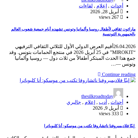
أحداث
,
إعلام
,
لقاءات
أبريل 28, 2026
267 views
ماراثون ثقافي لأطفال روسيا وألمانيا وتونس تشهده أيام جمعية شعوب العالم
بالجمهورية التونسية
26.04.2026أقيم العرض الدولي الأول للثلاثي الثقافي الترفيهي
“MIROKIT” في 25 أبريل 2026 في منتجع الحمامات بتونس. وقد
جمع هذا الحدث المبتكر أطفالاً من ثلاث دول — روسيا وألمانيا
وتونس —…
Continue reading
thesilkroadtoday
أحداث
,
أدب
,
إعلام
,
جاليري
أبريل 9, 2026
333 views
إينّا فلاديميروفنا ناتشاروفا تكتب من موسكو: أنا كليوباترا