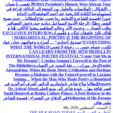
PAWA President’s Historic West African Tour
لا تغضب يا نعمان
…الإشكال : الملابسات والحلول
من الوثيقة إلى الدلالة: قراءة في
إبستمولوجيا الكتابة التاريخية عند أحمد التوفيق
وكانت البداية
عبوراً (قصيدة للشاعرة اللبنانية ريتا نجيب نفاع)
إيطاليا… حيث يصبح
الشعر وطنًا | الرحلة الأدبية لإسماعيل دياديه حيدرة
عش العصافير
وقلب الصياد … وحديث الأم وعالم المفاهيم
پیشوا کاکائي: هُنا وَ
هُناك، نَحْنُ عاشقان نَديّان وَ مَغْموران
EXCLUSIVE INTERVIEW
| MARGARITA AL: POETRY IS THE BEGINNING OF
EVERYTHING
“صندوق أجدادي” … أسراره وعوالمه
د. حنان عواد
تكتب: حسام حسن … رجولة لا تنحني!
WHAT THE WORLD
CAN LEARN FROM THE 36TH MEDELLÍN
INTERNATIONAL POETRY FESTIVAL
“Come Visit Me in
My Dreams”: Cristina Somma’s Farewell to the Poet of
Naples
إدجار موران… رحلة البحث عن الإنسان
The Bibliotheca
Alexandrina: When the Book Meets Civilization and Heritage
Becomes a Dialogue with the Future
Farewell to Luciano
Somma… When the Man Who Made Poetry a Homeland
Departs
إيطاليا تودّع شاعر نابولي
تكريم الدكتور أشرف أبو اليزيد في
قصر ثقافة بنها… عودة شاعر إلى منبع الحلم
Dr. Ashraf Aboul-
Yazid Honored at Benha Culture Palace: A Poet Returns to the
Wellspring of His Dreams
في الدفاع عن الشعراء | قصيدة للشاعر
نيلس هاف
السبت. أغسطس 8th, 2026