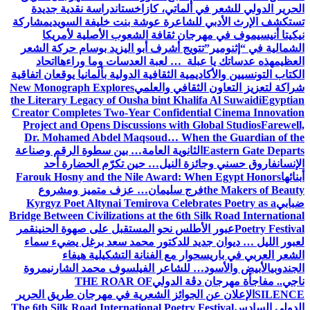
الحرير الدولي للشعر في ألماتي، كازاخستان
دراسة نقدية جديدة
تستكشف الإرث الأدبي للشاعرة عوشة بنت خليفة السويدي
مشاركة
نيكيتا أنيسيموف في مهرجان ثقافة الشعوب الأصلية لأمريكا
الشمالية في “إثنومير”
تتويج أشرف أبو اليزيد بوسام حركة الشعر
العظيم
هذه عدساتك يا عبلة … لعبة العدسات وما وراءها
اتحاد
الكتاب التونسيين والأكاديمية الثقافية الدولية بألمانيا يوقعان اتفاقية
شراكة لتعزيز التعاون الثقافي والعلمي
New Monograph Explores
the Literary Legacy of Ousha bint Khalifa Al Suwaidi
Egyptian
Creator Completes Two-Year Confidential Cinema Innovation
Project and Opens Discussions with Global Studios
Farewell,
Dr. Mohamed Abdel Maqsoud… When the Guardian of the
Eastern Gate Departs
الثانوية العامة… بين سطوة الرقم وصناعة
الإنسان
فاروق حسني وجائزة النيل… حين تكرّم الحضارة أحد
أبنائها
Farouk Hosny and the Nile Award: When Egypt Honors
the Makers of Beauty
فرج سليمان… عزف متميز ومشروع
ضبابي
Kyrgyz Poet Altynai Temirova Celebrates Poetry as a
Bridge Between Civilizations at the 6th Silk Road International
Poetry Festival
عبور الأطلس نحو المستقبل على صهوة الحنين
قمر
لعبور الليل … ديوان جديد للدكتور محمد سعد برغل يضيء سماء
الشعر العربي في باريس
حوار مع الفنانة التشكيلية هيفاء
الجندوبي
الأبيض والأسود… للشاعر الفيلسوف محمد الشارني
مروة
ناجي.. مفاجأة مهرجان دڨة الدولي
THE ROAR OF
SILENCE
الإعلان عن الجوائز الشعرية في مهرجان طريق الحرير
الدولي السادس
The 6th Silk Road International Poetry Festival