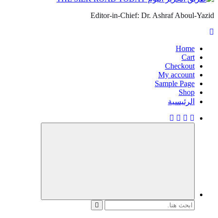
Editor-in-Chief: Dr. Ashraf Aboul-Yazid
Home
Cart
Checkout
My account
Sample Page
Shop
الرئيسية
البحث
عن: