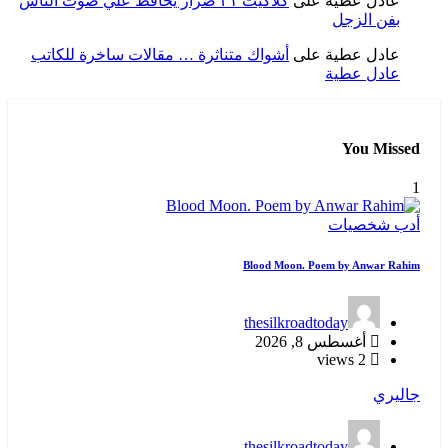
عادل عطية
على
كلاكيت ٣١ ضرار يحافظ علي صوت الناس
بفن الزجل
عادل عطية
على
أشواك متناثرة … مقالات ساخرة للكاتب
عادل عطية
You Missed
1
أدب
شخصيات
Blood Moon. Poem by Anwar Rahim
thesilkroadtoday
أغسطس 8, 2026
2 views
جاليري
thesilkroadtoday