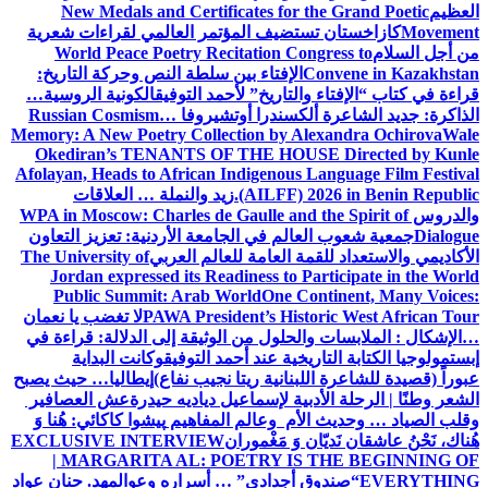
العظيم
New Medals and Certificates for the Grand Poetic
Movement
كازاخستان تستضيف المؤتمر العالمي لقراءات شعرية
من أجل السلام
World Peace Poetry Recitation Congress to
Convene in Kazakhstan
الإفتاء بين سلطة النص وحركة التاريخ:
قراءة في كتاب “الإفتاء والتاريخ” لأحمد التوفيق
الكونية الروسية…
الذاكرة: جديد الشاعرة ألكسندرا أوتشيروفا
Russian Cosmism…
Memory: A New Poetry Collection by Alexandra Ochirova
Wale
Okediran’s TENANTS OF THE HOUSE Directed by Kunle
Afolayan, Heads to African Indigenous Language Film Festival
(AILFF) 2026 in Benin Republic.
زيد والنملة … العلاقات
والدروس
WPA in Moscow: Charles de Gaulle and the Spirit of
Dialogue
جمعية شعوب العالم في الجامعة الأردنية: تعزيز التعاون
الأكاديمي والاستعداد للقمة العامة للعالم العربي
The University of
Jordan expressed its Readiness to Participate in the World
Public Summit: Arab World
One Continent, Many Voices:
PAWA President’s Historic West African Tour
لا تغضب يا نعمان
…الإشكال : الملابسات والحلول
من الوثيقة إلى الدلالة: قراءة في
إبستمولوجيا الكتابة التاريخية عند أحمد التوفيق
وكانت البداية
عبوراً (قصيدة للشاعرة اللبنانية ريتا نجيب نفاع)
إيطاليا… حيث يصبح
الشعر وطنًا | الرحلة الأدبية لإسماعيل دياديه حيدرة
عش العصافير
وقلب الصياد … وحديث الأم وعالم المفاهيم
پیشوا کاکائي: هُنا وَ
هُناك، نَحْنُ عاشقان نَديّان وَ مَغْموران
EXCLUSIVE INTERVIEW
| MARGARITA AL: POETRY IS THE BEGINNING OF
EVERYTHING
“صندوق أجدادي” … أسراره وعوالمه
د. حنان عواد