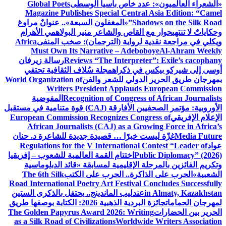
«الشعراء العالميون»: عدد خاص بآسيا الوسطى
Global Poets
Magazine Publishes Special Central Asia Edition: “Camel
Shadows on the Silk Road”
«المغفلون السبعة».. عنوانٌ مراوغ
وحكاياتٌ لا تنتهي
حوار مع القاص والشاعر منير البولاهمي
الأهرام
ويكلي في مراجعة نقدية لرواية (الترجمان): صخب المنفى
Africa
Must Own Its Narrative – Adeboboye
Al-Ahram Weekly
Reviews “The Interpreter”: Exile’s cacophany
رسالة زيرفان
أوسى إلى شيركو بيكس في ذكراه
مجلة سُلاف الثقافية تحتفي
بمهرجان طريق الحرير الدولي للشعر والفن
World Organization of
Writers President Applauds European Commission
Recognition of Congress of African Journalists
المفوضية
الأوروبية: مؤتمر الصحفيين الأفارقة (CAJ) قوة متنامية في مستقبل
الإعلام الإفريقي
European Commission Recognizes Congress of
African Journalists (CAJ) as a Growing Force in Africa’s
Media Future
غزّة ليست خبرًا … قصيدة جديدة للشاعرة د. حنان
عواد
Regulations for the V International Contest “Leader of
Public Diplomacy” (2026)
اختتام القمة العالمية للشعوب – إفريقيا
وتكريم الفائزين بالمرحلة الإقليمية لمسابقة «قائد الدبلوماسية
الشعبية»
الحرب على الذاكرة.. الحرب على الكتب
The 6th Silk
Road International Poetry Art Festival Concludes Successfully
in Almaty, Kazakhstan
عندليب الماندينج.. يحتفل بالذكرى الستين
لمهرجان الحمامات
جائزة البردية الذهبية 2026: الكتابة بوصفها طريق
الحرير بين الحضارات
The Golden Papyrus Award 2026: Writing
as a Silk Road of Civilizations
Worldwide Writers Association