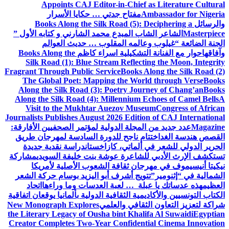
Appoints CAJ Editor-in-Chief as Literature Cultural
Ambassador for Nigeria
مفتاح جدتي … حكايا الأسرار
والرسائل
Books Along the Silk Road (5): Deciphering a
Masterpiece
الشاعر الشاب المبدع محمد الشارني و كتابه الأول ”
الجنة الضائعة “
غيلوب وعالمه المقلوب … حديث العوالم
وآفاقها
حوار مع الفنانة التشكيلية اسراء كاظم
Books Along the
Silk Road (1): Blue Stream Reflecting the Moon, Integrity
Fragrant Through Public Service
Books Along the Silk Road (2)
The Global Poet: Mapping the World through Verse
Books
Along the Silk Road (3): Poetry Journey of Chang’an
Books
Along the Silk Road (4): Millennium Echoes of Camel Bells
A
Visit to the Mukhtar Auezov Museum
Congress of African
Journalists Publishes August 2026 Edition of CAJ International
Magazine
عدد جديد من المجلة الدولية لمؤتمر الصحفيين الأفارقة:
القصص هندسة الغد
اختتام ناجح للدورة السادسة لمهرجان طريق
الحرير الدولي للشعر في ألماتي، كازاخستان
دراسة نقدية جديدة
تستكشف الإرث الأدبي للشاعرة عوشة بنت خليفة السويدي
مشاركة
نيكيتا أنيسيموف في مهرجان ثقافة الشعوب الأصلية لأمريكا
الشمالية في “إثنومير”
تتويج أشرف أبو اليزيد بوسام حركة الشعر
العظيم
هذه عدساتك يا عبلة … لعبة العدسات وما وراءها
اتحاد
الكتاب التونسيين والأكاديمية الثقافية الدولية بألمانيا يوقعان اتفاقية
شراكة لتعزيز التعاون الثقافي والعلمي
New Monograph Explores
the Literary Legacy of Ousha bint Khalifa Al Suwaidi
Egyptian
Creator Completes Two-Year Confidential Cinema Innovation