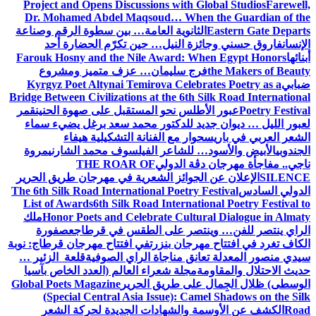
Project and Opens Discussions with Global Studios
Farewell,
Dr. Mohamed Abdel Maqsoud… When the Guardian of the
Eastern Gate Departs
الثانوية العامة… بين سطوة الرقم وصناعة
الإنسان
فاروق حسني وجائزة النيل… حين تكرّم الحضارة أحد
أبنائها
Farouk Hosny and the Nile Award: When Egypt Honors
the Makers of Beauty
فرج سليمان… عزف متميز ومشروع
ضبابي
Kyrgyz Poet Altynai Temirova Celebrates Poetry as a
Bridge Between Civilizations at the 6th Silk Road International
Poetry Festival
عبور الأطلس نحو المستقبل على صهوة الحنين
قمر
لعبور الليل … ديوان جديد للدكتور محمد سعد برغل يضيء سماء
الشعر العربي في باريس
حوار مع الفنانة التشكيلية هيفاء
الجندوبي
الأبيض والأسود… للشاعر الفيلسوف محمد الشارني
مروة
ناجي.. مفاجأة مهرجان دڨة الدولي
THE ROAR OF
SILENCE
الإعلان عن الجوائز الشعرية في مهرجان طريق الحرير
الدولي السادس
The 6th Silk Road International Poetry Festival
List of Awards
6th Silk Road International Poetry Festival to
Honor Poets and Celebrate Cultural Dialogue in Almaty
ملك
الراي ينتصر للفن… وينتصر على الطقس في قرطاج
عصفورة
الكاف تغرد في افتتاح مهرجان بنزرت
في افتتاح مهرجان قرطاج: نوبة
سيدي منصور المعدلة تعانق مناجاة الراي الصوفية
قلعة الزئير …
حديث الاحتلال والمقاومة
مجلة شعراء العالم (العدد الخاص بآسيا
الوسطى) ظلال الجِمال على طريق الحرير
Global Poets Magazine
(Special Central Asia Issue): Camel Shadows on the Silk
Road
الكشف عن الأوسمة والشهادات الجديدة لحركة الشعر