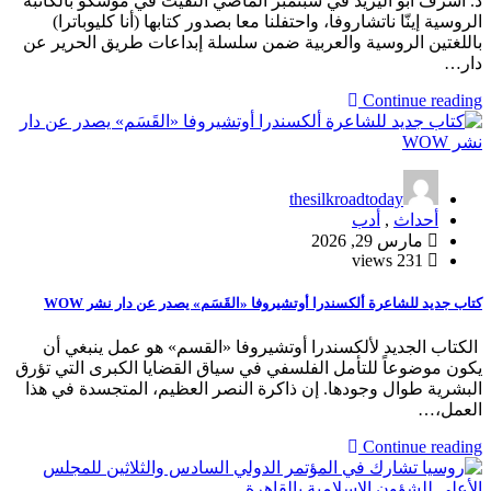
د. أشرف أبو اليزيد في سبتمبر الماضي التقيتُ في موسكو بالكاتبة
الروسية إينّا ناتشاروفا، واحتفلنا معا بصدور كتابها (أنا كليوباترا)
باللغتين الروسية والعربية ضمن سلسلة إبداعات طريق الحرير عن
دار…
Continue reading
thesilkroadtoday
أحداث
,
أدب
مارس 29, 2026
231 views
كتاب جديد للشاعرة ألكسندرا أوتشيروفا «القَسَم» يصدر عن دار نشر WOW
الكتاب الجديد لألكسندرا أوتشيروفا «القسم» هو عمل ينبغي أن
يكون موضوعاً للتأمل الفلسفي في سياق القضايا الكبرى التي تؤرق
البشرية طوال وجودها. إن ذاكرة النصر العظيم، المتجسدة في هذا
العمل،…
Continue reading