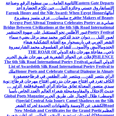
نوية العامة… بين سطوة الرقم وصناعة
النيل… حين تكرّم الحضارة أحد
Farouk Hosny and the Nile Award:
 سليمان… عزف متميز ومشروع
Kyrgyz Poet Altynai Temirova Cel
Bridge Between Civilizations at the 6t
س نحو المستقبل على صهوة الحنين
قمر
 للدكتور محمد سعد برغل يضيء سماء
ر مع الفنانة التشكيلية هيفاء
لشاعر الفيلسوف محمد الشارني
مروة
 الدولي
THE ROAR OF
وائز الشعرية في مهرجان طريق الحرير
The 6th Silk Road International Poetr
List of Awards
6th Silk Road Intern
Honor Poets and Celebrate Cul
ملك
صر على الطقس في قرطاج
عصفورة
ان بنزرت
في افتتاح مهرجان قرطاج: نوبة
 مناجاة الراي الصوفية
قلعة الزئير …
لة شعراء العالم (العدد الخاص بآسيا
ى طريق الحرير
Global Poets Magazine
(Special Central Asia Issue): 
الشهادات الجديدة لحركة الشعر
New Medals and Certificates fo
يف المؤتمر العالمي لقراءات شعرية