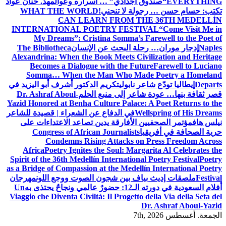
جدادي” … أسراره وعوالمه
د. حنان عواد
لا تنحني!
WHAT THE WORLD
CAN LEARN FROM 
INTERNATIONAL POETRY FES
My Dreams”: Cristina Somma’s
 البحث عن الإنسان
The Bibliotheca
Alexandrina: When the Book Meets C
Becomes a Dialogue with the F
Somma… When the Man Who M
ابولي
تكريم الدكتور أشرف أبو اليزيد في
ر إلى منبع الحلم
Dr. Ashraf Aboul-
Yazid Honored at Benha Culture Palac
في الدفاع عن الشعراء | قصيدة للشاعر
لأفارقة يدين تصاعد الاعتداءات على
Congress of African Journalist
Condemns Rising Attacks 
Africa
Poetry Ignites the Soul: Ma
Spirit of the 36th Medellín Internatio
as a Bridge of Compassion at the Mede
 بين شجون الصوت ووجع اللون
مهرجان
به
Un
Viaggio che Diventa Civiltà: Il Proget