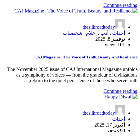
t
شخصيات
CAJ Magazine | The Voice of
The November 2025 issue of CAJ Inter
as a symphony of voices — from th
reborn to the quiet persisten
t