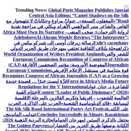
Trending News:
Global Poets Ma
Central Asia Edition: “C
عنوانٌ مراوغ وحكاياتٌ لا تنتهي
حوار مع
اهمي
الأهرام ويكلي في مراجعة نقدية
لمنفى
Africa Must Own Its Narrative –
Adeboboye
Al-Ahram Weekly Rev
يرفان أوسى إلى شيركو بيكس في
 تحتفي بمهرجان طريق الحرير الدولي
World Organization of Writers Presi
European Commission Recognitio
المفوضية الأوروبية: مؤتمر الصحفيين الأفارقة (CAJ)
علام الإفريقي
European Commission
Recognizes Congress of African Journa
Force
غزّة ليست خبرًا … قصيدة جديدة
Regulations for the V Internat
Contest “Leader of 
اختتام القمة
وتكريم الفائزين بالمرحلة الإقليمية
 الشعبية»
الحرب على الذاكرة.. الحرب
The 6th Silk Road International Poet
Concludes Successful
عندليب الماندينج..
جان الحمامات
جائزة البردية الذهبية 2026:
ر بين الحضارات
The Golden Papyrus
Award 2026: Writing as a Silk Road of