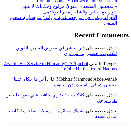
Edition: “Camel Shado
عنوانٌ مراوغ وحكاياتٌ لا تنتهي
عر منير البولاهمي
اجعة نقدية لرواية (الترجمان): صخب
R
 الناشر في معرض القاهرة الدولي
عي ثري
Award “For Service to Humanity”: A S
of the U
Mokhtar M
على
آخر ما حكاه عمنا
إذن إبراهيم
كلاكيت ٣١ ضرار يحافظ علي صوت الناس
اك متناثرة … مقالات ساخرة للكاتب