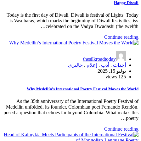
Today is the first day of Diwali. Diwali 
is Vasubaras, which marks the beginnin
celebrated on the V
t
جاليري
Why Medellín’s International Po
As the 35th anniversary of the Inte
Medellín unfolded, its founder, Colom
posed a question that echoes far beyond