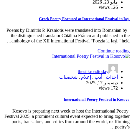
Greek Poetry Featured at
Poems by Dimitris P. Kraniotis were tr
the distinguished translator Cătălina
anthology of the XII International Fes
t
شخصيات
Internati
Kosovo is preparing next week to hos
Festival 2025, a prominent cultural even
poets, translators, and critics from a