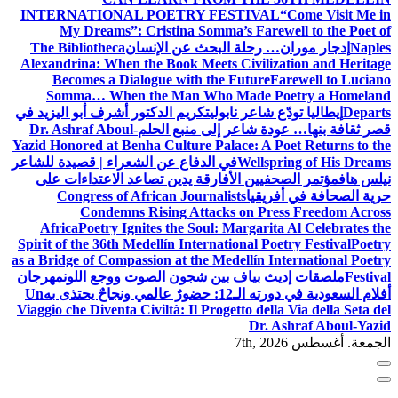
INTERNATIONAL POETRY FES
My Dreams”: Cristina Somma’s
 البحث عن الإنسان
The Bibliotheca
Alexandrina: When the Book Meets C
Becomes a Dialogue with the F
Somma… When the Man Who M
ابولي
تكريم الدكتور أشرف أبو اليزيد في
ر إلى منبع الحلم
Dr. Ashraf Aboul-
Yazid Honored at Benha Culture Palac
في الدفاع عن الشعراء | قصيدة للشاعر
لأفارقة يدين تصاعد الاعتداءات على
Congress of African Journalist
Condemns Rising Attacks 
Africa
Poetry Ignites the Soul: Ma
Spirit of the 36th Medellín Internatio
as a Bridge of Compassion at the Mede
 بين شجون الصوت ووجع اللون
مهرجان
به
Un
Viaggio che Diventa Civiltà: Il Proget