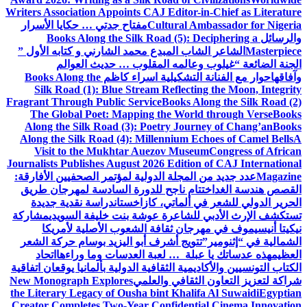
Writers Association Appoints CAJ Edit
Cultura
مفتاح جدتي … حكايا الأسرار
Books Along the Silk Road (5)
المبدع محمد الشارني و كتابه الأول ”
مه المقلوب … حديث العوالم
تشكيلية اسراء كاظم
Books Along the
Silk Road (1): Blue Stream Refle
Fragrant Through Public Service
Book
The Global Poet: Mapping the W
Along the Silk Road (3): Poetry J
Along the Silk Road (4): Millenniu
Visit to the Mukhtar Auezov M
Journalists Publishes August 2026 Edi
لة الدولية لمؤتمر الصحفيين الأفارقة:
 ناجح للدورة السادسة لمهرجان طريق
ماتي، كازاخستان
دراسة نقدية جديدة
اعرة عوشة بنت خليفة السويدي
مشاركة
 ثقافة الشعوب الأصلية لأمريكا
ج أشرف أبو اليزيد بوسام حركة الشعر
 … لعبة العدسات وما وراءها
اتحاد
 الثقافية الدولية بألمانيا يوقعان اتفاقية
افي والعلمي
New Monograph Explores
the Literary Legacy of Ousha bint Kh
Creator Completes Two-Year Confide