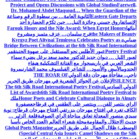
Project and Opens Discussions wit
Dr. Mohamed Abdel Maqsoud… Wh
نوية العامة… بين سطوة الرقم وصناعة
النيل… حين تكرّم الحضارة أحد
Farouk Hosny and the Nile Award:
 سليمان… عزف متميز ومشروع
Kyrgyz Poet Altynai Temirova Cel
Bridge Between Civilizations at the 6t
س نحو المستقبل على صهوة الحنين
قمر
 للدكتور محمد سعد برغل يضيء سماء
ر مع الفنانة التشكيلية هيفاء
لشاعر الفيلسوف محمد الشارني
مروة
 الدولي
THE ROAR OF
وائز الشعرية في مهرجان طريق الحرير
The 6th Silk Road International Poetr
List of Awards
6th Silk Road Intern
Honor Poets and Celebrate Cul
ملك
صر على الطقس في قرطاج
عصفورة
ان بنزرت
في افتتاح مهرجان قرطاج: نوبة
 مناجاة الراي الصوفية
قلعة الزئير …
لة شعراء العالم (العدد الخاص بآسيا
ى طريق الحرير
Global Poets Magazine
(Special Central Asia Issue): 