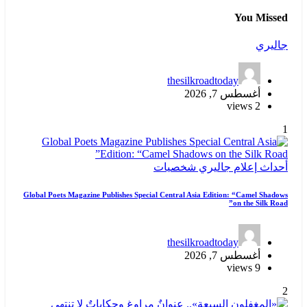
thes
صيات
Global Poets Magazine Publishes Special Centra
thes