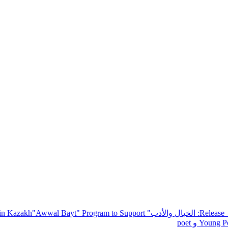
— R
: الخيال والأدب
" inviting poets and writers from around the world to participate in Kazakh
"Awwal Bayt" Program to Support
Young Po