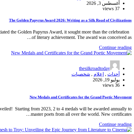
أغسطس 3, 2026
37 views
The Golden Papyrus Award 2026: Writing as a Silk Road of Civilizations
iated the Golden Papyrus Award, it sought more than the celebration
of literary achievement. The award was conceived as…
Continue reading
thesilkroadtoday
أحداث
,
إعلام
,
شخصيات
يوليو 19, 2026
36 views
New Medals and Certificates for the Grand Poetic Movement
ed! Starting from 2023, 2 to 4 medals will be awarded annually to
master poets from all over the world. New certificates…
Continue reading