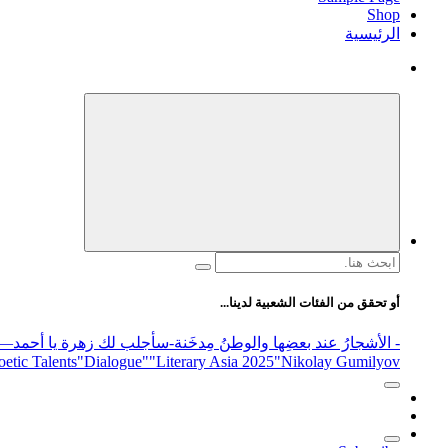
Shop
الرئيسية
البحث
عن:
أو تحقق من الفئات الشعبية لدينا...
- الأشجارُ عند بعضِها والوطنُ مِدخَنة
-سأجلب لك زهرة يا أحمد
elease
"Nikolay Gumilyov و poet
"Literary Asia 2025
"Dialogue"
etic Talents