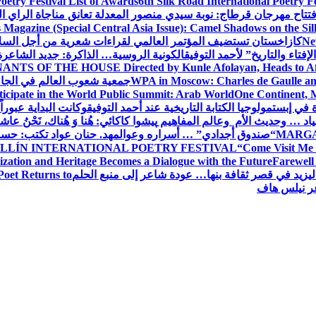
oetry Festival List of Awards
6th Silk Road International Poetry F
تتاح مهرجان قرطاج: نوبة سيدي منصور المعدلة تعانق مناجاة الراي ا
s Magazine (Special Central Asia Issue): Camel Shadows on the Si
Ne
كازاخستان تستضيف المؤتمر العالمي لقراءات شعرية من أجل السل
فتاء والتاريخ” لأحمد التوفيق
الكونية الروسية… الذاكرة: جديد الشاعرة
ANTS OF THE HOUSE Directed by Kunle Afolayan, Heads to Afri
WPA in Moscow: Charles de Gaulle and
جمعية شعوب العالم في الجامعة 
rticipate in the World Public Summit: Arab World
One Continent, M
ة في إبستمولوجيا الكتابة التاريخية عند أحمد التوفيق
وكانت البداية عبوراً
د … وحديث الأم وعالم المفاهيم
پیشوا کاکائي: هُنا وَ هُناك، نَحْنُ عاشق
MARGA
“صندوق أجدادي” … أسراره وعوالمه
د. حنان عواد تكتب: حس
LLÍN INTERNATIONAL POETRY FESTIVAL
“Come Visit Me 
ization and Heritage Becomes a Dialogue with the Future
Farewel
ليزيد في قصر ثقافة بنها… عودة شاعر إلى منبع الحلم
Poet Returns to
عر نيلس هاف