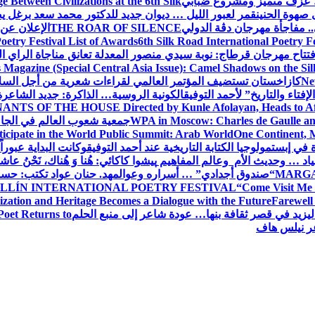
عزف متميز ومشروع ضبابي
 Between Civilizations at the 6th Silk
صهوة الحنين
قمر لعبور الليل … ديوان جديد للدكتور محمد سعد برغل 
. مفاجأة مهرجان دڨة الدولي
THE ROAR OF SILENCE
الإعلان عن
oetry Festival List of Awards
6th Silk Road International Poetry F
تتاح مهرجان قرطاج: نوبة سيدي منصور المعدلة تعانق مناجاة الراي ا
s Magazine (Special Central Asia Issue): Camel Shadows on the Si
Ne
كازاخستان تستضيف المؤتمر العالمي لقراءات شعرية من أجل السل
فتاء والتاريخ” لأحمد التوفيق
الكونية الروسية… الذاكرة: جديد الشاعرة
ANTS OF THE HOUSE Directed by Kunle Afolayan, Heads to Afri
WPA in Moscow: Charles de Gaulle and
جمعية شعوب العالم في الجامعة 
rticipate in the World Public Summit: Arab World
One Continent, M
ة في إبستمولوجيا الكتابة التاريخية عند أحمد التوفيق
وكانت البداية عبوراً
د … وحديث الأم وعالم المفاهيم
پیشوا کاکائي: هُنا وَ هُناك، نَحْنُ عاشق
MARGA
“صندوق أجدادي” … أسراره وعوالمه
د. حنان عواد تكتب: حس
LLÍN INTERNATIONAL POETRY FESTIVAL
“Come Visit Me 
ization and Heritage Becomes a Dialogue with the Future
Farewel
ليزيد في قصر ثقافة بنها… عودة شاعر إلى منبع الحلم
Poet Returns to
عر نيلس هاف