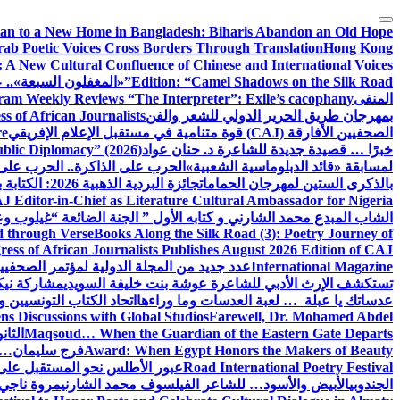
التجاوز
إلى
tan to a New Home in Bangladesh: Biharis Abandon an Old Hope
rab Poetic Voices Cross Borders Through Translation
Hong Kong
المحتوى
: A New Cultural Confluence of Chinese and International Voices
Edition: “Camel Shadows on the Silk Road”
«المغفلون السبعة».. عن
المنفى
am Weekly Reviews “The Interpreter”: Exile’s cacophany
بمهرجان طريق الحرير الدولي للشعر والفن
 of African Journalists
الصحفيين الأفارقة (CAJ) قوة متنامية في مستقبل الإعلام الإفريقي
re
خبرًا … قصيدة جديدة للشاعرة د. حنان عواد
ublic Diplomacy” (2026)
لمسابقة «قائد الدبلوماسية الشعبية»
الحرب على الذاكرة.. الحرب على
بالذكرى الستين لمهرجان الحمامات
جائزة البردية الذهبية 2026: الكتابة بوصفها طريق الحرير بين الحضارات
J Editor-in-Chief as Literature Cultural Ambassador for Nigeria
الشاب المبدع محمد الشارني و كتابه الأول ” الجنة الضائعة “
غيلوب وع
d through Verse
Books Along the Silk Road (3): Poetry Journey of
ess of African Journalists Publishes August 2026 Edition of CAJ
International Magazine
عدد جديد من المجلة الدولية لمؤتمر الصحفيي
تستكشف الإرث الأدبي للشاعرة عوشة بنت خليفة السويدي
مشاركة نيكي
عدساتك يا عبلة … لعبة العدسات وما وراءها
اتحاد الكتاب التونسيين وا
s Discussions with Global Studios
Farewell, Dr. Mohamed Abdel
Maqsoud… When the Guardian of the Eastern Gate Departs
الثا
Award: When Egypt Honors the Makers of Beauty
فرج سليمان… 
Road International Poetry Festival
عبور الأطلس نحو المستقبل على 
الجندوبي
الأبيض والأسود… للشاعر الفيلسوف محمد الشارني
مروة ناجي.