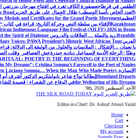
estival to Honor Poets and Celebrate Cultural Dialogue in Almaty
الطقس في قرطاج
عصفورة الكاف تغرد في افتتاح مهرجان بنزرت
في اف
(العدد الخاص بآسيا الوسطى) ظلال الجِمال على طريق الحرير
lk Road
العظيم
w Medals and Certificates for the Grand Poetic Movement
Kazakhstan
الإفتاء بين سلطة النص وحركة التاريخ: قراءة في كتاب “الإ
can Indigenous Language Film Festival (AILFF) 2026 in Benin
Republic.
زيد والنملة … العلاقات والدروس
 the Spirit of Dialogue
العربي
any Voices: PAWA President’s Historic West African Tour
يا نعمان …الإشكال : الملابسات والحلول
من الوثيقة إلى الدلالة: قراء
وطنًا | الرحلة الأدبية لإسماعيل دياديه حيدرة
عش العصافير وقلب الصيا
RITA AL: POETRY IS THE BEGINNING OF EVERYTHING
in My Dreams”: Cristina Somma’s Farewell to the Poet of Naples
الإنسان
l to Luciano Somma… When the Man Who Made Poetry a
Homeland Departs
إيطاليا تودّع شاعر نابولي
تكريم الدكتور أشرف أبو ا
the Wellspring of His Dreams
في الدفاع عن الشعراء | قصيدة للشا
الأحد. أغسطس 9th, 2026
Editor-in-Chief: Dr. Ashraf Aboul-Yazid
Home
Cart
Checkout
My account
Sample Page