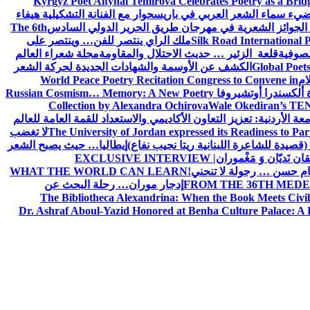
Kyrgyz Poet Altynai Temirova Celebrates Poetry as a Bridge
يضيء سماء الشعر العربي في باريس
حوار مع الفنانة التشكيلية هيفاء
 الجوائز الشعرية في مهرجان طريق الحرير الدولي السادس
The 6th
Silk Road International P
ملك الراي ينتصر للفن… وينتصر على
لصوفية
قلعة الزئير … حديث الاحتلال والمقاومة
مجلة شعراء العالم
Global Poet
الكشف عن الأوسمة والشهادات الجديدة لحركة الشعر
ام
World Peace Poetry Recitation Congress to Convene in
 ألكسندرا أوتشيروفا
Russian Cosmism… Memory: A New Poetry
Collection by Alexandra Ochirova
Wale Okediran’s TEN
الأردنية: تعزيز التعاون الأكاديمي والاستعداد للقمة العامة للعالم
The University of Jordan expressed its Readiness to Pa
لا تغضب
 (قصيدة للشاعرة اللبنانية ريتا نجيب نفاع)
إيطاليا… حيث يصبح الشعر
ان نَديّان وَ مَغْموران
EXCLUSIVE INTERVIEW |
ام حسن … رجولة لا تنحني!
WHAT THE WORLD CAN LEARN
FROM THE 36TH MEDE
إدجار موران… رحلة البحث عن
The Bibliotheca Alexandrina: When the Book Meets Civil
Dr. Ashraf Aboul-Yazid Honored at Benha Culture Palace: A 