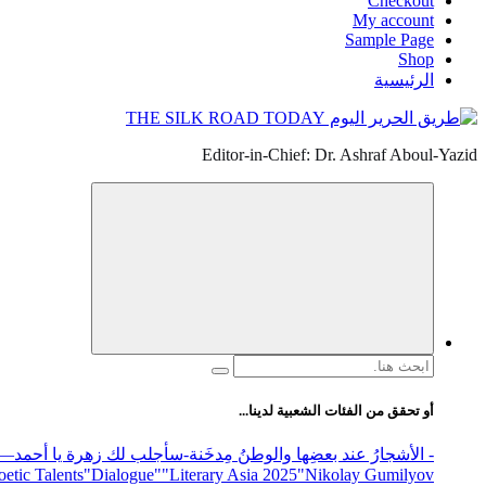
Checkout
My account
Sample Page
Shop
الرئيسية
Editor-in-Chief: Dr. Ashraf Aboul-Yazid
البحث
عن:
أو تحقق من الفئات الشعبية لدينا...
- الأشجارُ عند بعضِها والوطنُ مِدخَنة
-سأجلب لك زهرة يا أحمد
elease
"Nikolay Gumilyov و poet
"Literary Asia 2025
"Dialogue"
etic Talents