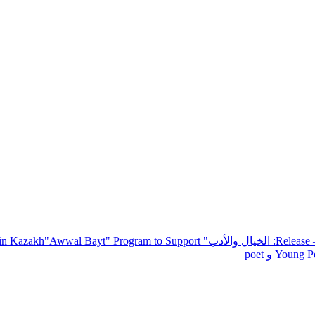
— R
: الخيال والأدب
" inviting poets and writers from around the world to participate in Kazakh
"Awwal Bayt" Program to Support
Young Po