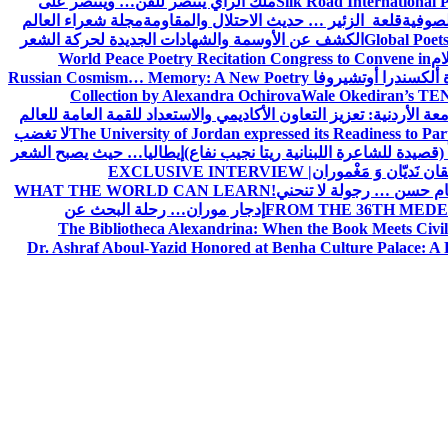
Silk Road International P
ملك الراي ينتصر للفن… وينتصر على
لصوفية
قلعة الزئير … حديث الاحتلال والمقاومة
مجلة شعراء العالم
Global Poet
الكشف عن الأوسمة والشهادات الجديدة لحركة الشعر
ام
World Peace Poetry Recitation Congress to Convene in
 ألكسندرا أوتشيروفا
Russian Cosmism… Memory: A New Poetry
Collection by Alexandra Ochirova
Wale Okediran’s TEN
الأردنية: تعزيز التعاون الأكاديمي والاستعداد للقمة العامة للعالم
The University of Jordan expressed its Readiness to Pa
لا تغضب
 (قصيدة للشاعرة اللبنانية ريتا نجيب نفاع)
إيطاليا… حيث يصبح الشعر
ان نَديّان وَ مَغْموران
EXCLUSIVE INTERVIEW |
ام حسن … رجولة لا تنحني!
WHAT THE WORLD CAN LEARN
FROM THE 36TH MEDE
إدجار موران… رحلة البحث عن
The Bibliotheca Alexandrina: When the Book Meets Civil
Dr. Ashraf Aboul-Yazid Honored at Benha Culture Palace: A 