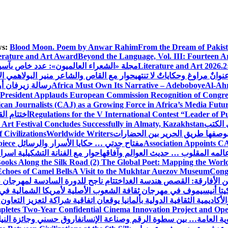
s:
Blood Moon. Poem by Anwar Rahim
From the Dream of Pakis
erature and Art Award
Beyond the Language, Vol. III: Fourteen A
Literature and Art 2026.2
مجلة «الشعراء العالميون»: عدد خاص بآس
وانٌ مراوغ وحكاياتٌ لا تنتهي
حوار مع القاص والشاعر منير البولاهمي
ال
Al-Ahr
Africa Must Own Its Narrative – Adeboboye
رسالة زيرفان أ
 President Applauds European Commission Recognition of Congress
an Journalists (CAJ) as a Growing Force in Africa’s Media Futu
Regulations for the V International Contest “Leader of P
اختتام ال
 الكتب
 Art Festival Concludes Successfully in Almaty, Kazakhstan
Civilizations
Worldwide Writers
Association Appoints CA
مفتاح جدتي … حكايا الأسرار والرسائل
piece
المه المقلوب … حديث العوالم وآفاقها
حوار مع الفنانة التشكيلية اسر
ooks Along the Silk Road (2) The Global Poet: Mapping the Worl
Echoes of Camel Bells
A Visit to the Mukhtar Auezov Museum
Congr
ن الأفارقة: القصص هندسة الغد
اختتام ناجح للدورة السادسة لمهرجان 
تا أنيسيموف في مهرجان ثقافة الشعوب الأصلية لأمريكا الشمالية في 
لأكاديمية الثقافية الدولية بألمانيا يوقعان اتفاقية شراكة لتعزيز التعاون
letes Two-Year Confidential Cinema Innovation Project and Open
نوية العامة… بين سطوة الرقم وصناعة الإنسان
فاروق حسني وجائزة النيل…