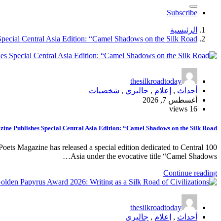
Subscribe
الرئيسية
pecial Central Asia Edition: “Camel Shadows on the Silk Road”
thesilkroadtoday
أحداث
,
إعلام
,
جاليري
,
شخصيات
أغسطس 7, 2026
16 views
ine Publishes Special Central Asia Edition: “Camel Shadows on the Silk Road”
Poets Magazine has released a special edition dedicated to Central
Asia under the evocative title “Camel Shadows…
Continue reading
thesilkroadtoday
أحداث
,
إعلام
,
جاليري