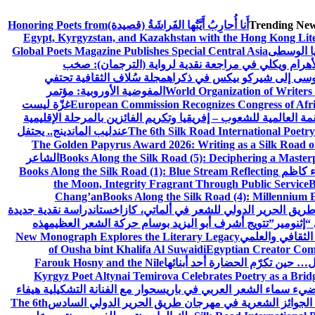
Trending New
أَنا أُحارِبُ أَيَّتُها الفَراشَةُ (قصيدة)
Honoring Poets from
Egypt, Kyrgyzstan, and Kazakhstan with the Hong Kong Lit
يا الوسطى
Global Poets Magazine Publishes Special Central Asia
أهرام ويكلي في مراجعة نقدية لرواية (الترجمان): صخب
وسى إلى شيركو بيكس في ذكراه
مجلة سُلاف الثقافية تحتفي
World Organization of Writers
المفوضية الأوروبية: مؤتمر
European Commission Recognizes Congress of Afric
غزّة ليست
قمة العالمية للشعوب – إفريقيا وتكريم الفائزين بالمرحلة الإقليمية
The 6th Silk Road International Poetry
عندليب الماندينج.. يحتفل
The Golden Papyrus Award 2026: Writing as a Silk Road of 
Books Along the Silk Road (5): Deciphering a Master
الشاعر
اء كاظم
Books Along the Silk Road (1): Blue Stream Reflecting
the Moon, Integrity Fragrant Through Public Service
B
Chang’an
Books Along the Silk Road (4): Millennium 
طريق الحرير الدولي للشعر في ألماتي، كازاخستان
دراسة نقدية جديدة
“إثنومير”
تتويج أشرف أبو اليزيد بوسام حركة الشعر العظيم
هذه
 الثقافي والعلمي
New Monograph Explores the Literary Legacy
of Ousha bint Khalifa Al Suwaidi
Egyptian Creator Comp
 حين تكرّم الحضارة أحد أبنائها
Farouk Hosny and the Nile
Kyrgyz Poet Altynai Temirova Celebrates Poetry as a Bridge
يضيء سماء الشعر العربي في باريس
حوار مع الفنانة التشكيلية هيفاء
 الجوائز الشعرية في مهرجان طريق الحرير الدولي السادس
The 6th