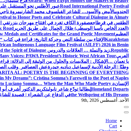
Award: When Egypt Honors the Makers of Beauty
فرج سليمان… 
Road International Poetry Festival
عبور الأطلس نحو المستقبل على 
الجندوبي
الأبيض والأسود… للشاعر الفيلسوف محمد الشارني
مروة ناجي.
estival to Honor Poets and Celebrate Cultural Dialogue in Almaty
الطقس في قرطاج
عصفورة الكاف تغرد في افتتاح مهرجان بنزرت
في اف
(العدد الخاص بآسيا الوسطى) ظلال الجِمال على طريق الحرير
lk Road
العظيم
w Medals and Certificates for the Grand Poetic Movement
Kazakhstan
الإفتاء بين سلطة النص وحركة التاريخ: قراءة في كتاب “الإ
can Indigenous Language Film Festival (AILFF) 2026 in Benin
Republic.
زيد والنملة … العلاقات والدروس
 the Spirit of Dialogue
العربي
any Voices: PAWA President’s Historic West African Tour
يا نعمان …الإشكال : الملابسات والحلول
من الوثيقة إلى الدلالة: قراء
وطنًا | الرحلة الأدبية لإسماعيل دياديه حيدرة
عش العصافير وقلب الصيا
RITA AL: POETRY IS THE BEGINNING OF EVERYTHING
in My Dreams”: Cristina Somma’s Farewell to the Poet of Naples
الإنسان
l to Luciano Somma… When the Man Who Made Poetry a
Homeland Departs
إيطاليا تودّع شاعر نابولي
تكريم الدكتور أشرف أبو ا
the Wellspring of His Dreams
في الدفاع عن الشعراء | قصيدة للشا
الأحد. أغسطس 9th, 2026
Home
Cart