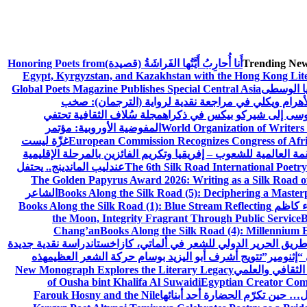
Trending New
أَنا أُحارِبُ أَيَّتُها الفَراشَةُ (قصيدة)
Honoring Poets from
Egypt, Kyrgyzstan, and Kazakhstan with the Hong Kong Lit
يا الوسطى
Global Poets Magazine Publishes Special Central Asia
أهرام ويكلي في مراجعة نقدية لرواية (الترجمان): صخب
وسى إلى شيركو بيكس في ذكراه
مجلة سُلاف الثقافية تحتفي
World Organization of Writers
المفوضية الأوروبية: مؤتمر
European Commission Recognizes Congress of Afric
غزّة ليست
قمة العالمية للشعوب – إفريقيا وتكريم الفائزين بالمرحلة الإقليمية
The 6th Silk Road International Poetry
عندليب الماندينج.. يحتفل
The Golden Papyrus Award 2026: Writing as a Silk Road of 
Books Along the Silk Road (5): Deciphering a Master
الشاعر
اء كاظم
Books Along the Silk Road (1): Blue Stream Reflecting
the Moon, Integrity Fragrant Through Public Service
B
Chang’an
Books Along the Silk Road (4): Millennium 
طريق الحرير الدولي للشعر في ألماتي، كازاخستان
دراسة نقدية جديدة
“إثنومير”
تتويج أشرف أبو اليزيد بوسام حركة الشعر العظيم
هذه
 الثقافي والعلمي
New Monograph Explores the Literary Legacy
of Ousha bint Khalifa Al Suwaidi
Egyptian Creator Comp
 حين تكرّم الحضارة أحد أبنائها
Farouk Hosny and the Nile