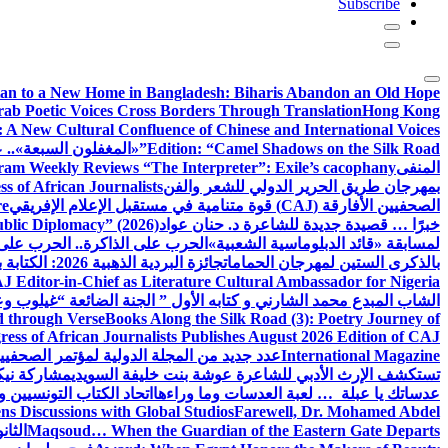
Subscribe
tan to a New Home in Bangladesh: Biharis Abandon an Old Hope
rab Poetic Voices Cross Borders Through Translation
Hong Kong
: A New Cultural Confluence of Chinese and International Voices
Edition: “Camel Shadows on the Silk Road”
«المغفلون السبعة».. عن
المنفى
am Weekly Reviews “The Interpreter”: Exile’s cacophany
بمهرجان طريق الحرير الدولي للشعر والفن
 of African Journalists
الصحفيين الأفارقة (CAJ) قوة متنامية في مستقبل الإعلام الإفريقي
re
خبرًا … قصيدة جديدة للشاعرة د. حنان عواد
ublic Diplomacy” (2026)
لمسابقة «قائد الدبلوماسية الشعبية»
الحرب على الذاكرة.. الحرب على
بالذكرى الستين لمهرجان الحمامات
جائزة البردية الذهبية 2026: الكتابة بوصفها طريق الحرير بين الحضارات
J Editor-in-Chief as Literature Cultural Ambassador for Nigeria
الشاب المبدع محمد الشارني و كتابه الأول ” الجنة الضائعة “
غيلوب وع
d through Verse
Books Along the Silk Road (3): Poetry Journey of
ess of African Journalists Publishes August 2026 Edition of CAJ
International Magazine
عدد جديد من المجلة الدولية لمؤتمر الصحفيي
تستكشف الإرث الأدبي للشاعرة عوشة بنت خليفة السويدي
مشاركة نيكي
عدساتك يا عبلة … لعبة العدسات وما وراءها
اتحاد الكتاب التونسيين وا
s Discussions with Global Studios
Farewell, Dr. Mohamed Abdel
Maqsoud… When the Guardian of the Eastern Gate Departs
الثا