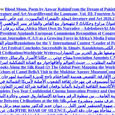
s:
Blood Moon. Poem by Anwar Rahim
From the Dream of Pakis
erature and Art Award
Beyond the Language, Vol. III: Fourteen A
Literature and Art 2026.2
مجلة «الشعراء العالميون»: عدد خاص بآس
وانٌ مراوغ وحكاياتٌ لا تنتهي
حوار مع القاص والشاعر منير البولاهمي
ال
Al-Ahr
Africa Must Own Its Narrative – Adeboboye
رسالة زيرفان أ
 President Applauds European Commission Recognition of Congress
an Journalists (CAJ) as a Growing Force in Africa’s Media Futu
Regulations for the V International Contest “Leader of P
اختتام ال
 الكتب
 Art Festival Concludes Successfully in Almaty, Kazakhstan
Civilizations
Worldwide Writers
Association Appoints CA
مفتاح جدتي … حكايا الأسرار والرسائل
piece
المه المقلوب … حديث العوالم وآفاقها
حوار مع الفنانة التشكيلية اسر
ooks Along the Silk Road (2) The Global Poet: Mapping the Worl
Echoes of Camel Bells
A Visit to the Mukhtar Auezov Museum
Congr
ن الأفارقة: القصص هندسة الغد
اختتام ناجح للدورة السادسة لمهرجان 
تا أنيسيموف في مهرجان ثقافة الشعوب الأصلية لأمريكا الشمالية في 
لأكاديمية الثقافية الدولية بألمانيا يوقعان اتفاقية شراكة لتعزيز التعاون
letes Two-Year Confidential Cinema Innovation Project and Open
نوية العامة… بين سطوة الرقم وصناعة الإنسان
فاروق حسني وجائزة النيل…
عزف متميز ومشروع ضبابي
 Between Civilizations at the 6th Silk
صهوة الحنين
قمر لعبور الليل … ديوان جديد للدكتور محمد سعد برغل 
. مفاجأة مهرجان دڨة الدولي
THE ROAR OF SILENCE
الإعلان عن