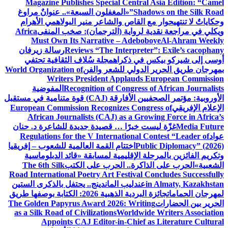
Magazine Publishes Special Central Asia Edition: “Camel
Shadows on the Silk Road”
«المغفلون السبعة».. عنوانٌ مراوغ
وحكاياتٌ لا تنتهي
حوار مع القاص والشاعر منير البولاهمي
الأهرام
ويكلي في مراجعة نقدية لرواية (الترجمان): صخب المنفى
Africa
Must Own Its Narrative – Adeboboye
Al-Ahram Weekly
Reviews “The Interpreter”: Exile’s cacophany
رسالة زيرفان
أوسى إلى شيركو بيكس في ذكراه
مجلة سُلاف الثقافية تحتفي
بمهرجان طريق الحرير الدولي للشعر والفن
World Organization of
Writers President Applauds European Commission
Recognition of Congress of African Journalists
المفوضية
الأوروبية: مؤتمر الصحفيين الأفارقة (CAJ) قوة متنامية في مستقبل
الإعلام الإفريقي
European Commission Recognizes Congress of
African Journalists (CAJ) as a Growing Force in Africa’s
Media Future
غزّة ليست خبرًا … قصيدة جديدة للشاعرة د. حنان
عواد
Regulations for the V International Contest “Leader of
Public Diplomacy” (2026)
اختتام القمة العالمية للشعوب – إفريقيا
وتكريم الفائزين بالمرحلة الإقليمية لمسابقة «قائد الدبلوماسية
الشعبية»
الحرب على الذاكرة.. الحرب على الكتب
The 6th Silk
Road International Poetry Art Festival Concludes Successfully
in Almaty, Kazakhstan
عندليب الماندينج.. يحتفل بالذكرى الستين
لمهرجان الحمامات
جائزة البردية الذهبية 2026: الكتابة بوصفها طريق
الحرير بين الحضارات
The Golden Papyrus Award 2026: Writing
as a Silk Road of Civilizations
Worldwide Writers Association
Appoints CAJ Editor-in-Chief as Literature Cultural