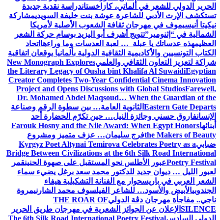
الحرير الدولي للشعر في ألماتي، كازاخستان
دراسة نقدية جديدة
تستكشف الإرث الأدبي للشاعرة عوشة بنت خليفة السويدي
مشاركة
نيكيتا أنيسيموف في مهرجان ثقافة الشعوب الأصلية لأمريكا
الشمالية في “إثنومير”
تتويج أشرف أبو اليزيد بوسام حركة الشعر
العظيم
هذه عدساتك يا عبلة … لعبة العدسات وما وراءها
اتحاد
الكتاب التونسيين والأكاديمية الثقافية الدولية بألمانيا يوقعان اتفاقية
شراكة لتعزيز التعاون الثقافي والعلمي
New Monograph Explores
the Literary Legacy of Ousha bint Khalifa Al Suwaidi
Egyptian
Creator Completes Two-Year Confidential Cinema Innovation
Project and Opens Discussions with Global Studios
Farewell,
Dr. Mohamed Abdel Maqsoud… When the Guardian of the
Eastern Gate Departs
الثانوية العامة… بين سطوة الرقم وصناعة
الإنسان
فاروق حسني وجائزة النيل… حين تكرّم الحضارة أحد
أبنائها
Farouk Hosny and the Nile Award: When Egypt Honors
the Makers of Beauty
فرج سليمان… عزف متميز ومشروع
ضبابي
Kyrgyz Poet Altynai Temirova Celebrates Poetry as a
Bridge Between Civilizations at the 6th Silk Road International
Poetry Festival
عبور الأطلس نحو المستقبل على صهوة الحنين
قمر
لعبور الليل … ديوان جديد للدكتور محمد سعد برغل يضيء سماء
الشعر العربي في باريس
حوار مع الفنانة التشكيلية هيفاء
الجندوبي
الأبيض والأسود… للشاعر الفيلسوف محمد الشارني
مروة
ناجي.. مفاجأة مهرجان دڨة الدولي
THE ROAR OF
SILENCE
الإعلان عن الجوائز الشعرية في مهرجان طريق الحرير
الدولي السادس
The 6th Silk Road International Poetry Festival