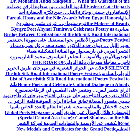
Dr. Mohamed Abdel Maqsoud… When the Guardian of the
Eastern Gate Departs
الثانوية العامة… بين سطوة الرقم وصناعة
الإنسان
فاروق حسني وجائزة النيل… حين تكرّم الحضارة أحد
أبنائها
Farouk Hosny and the Nile Award: When Egypt Honors
the Makers of Beauty
فرج سليمان… عزف متميز ومشروع
ضبابي
Kyrgyz Poet Altynai Temirova Celebrates Poetry as a
Bridge Between Civilizations at the 6th Silk Road International
Poetry Festival
عبور الأطلس نحو المستقبل على صهوة الحنين
قمر
لعبور الليل … ديوان جديد للدكتور محمد سعد برغل يضيء سماء
الشعر العربي في باريس
حوار مع الفنانة التشكيلية هيفاء
الجندوبي
الأبيض والأسود… للشاعر الفيلسوف محمد الشارني
مروة
ناجي.. مفاجأة مهرجان دڨة الدولي
THE ROAR OF
SILENCE
الإعلان عن الجوائز الشعرية في مهرجان طريق الحرير
الدولي السادس
The 6th Silk Road International Poetry Festival
List of Awards
6th Silk Road International Poetry Festival to
Honor Poets and Celebrate Cultural Dialogue in Almaty
ملك
الراي ينتصر للفن… وينتصر على الطقس في قرطاج
عصفورة
الكاف تغرد في افتتاح مهرجان بنزرت
في افتتاح مهرجان قرطاج: نوبة
سيدي منصور المعدلة تعانق مناجاة الراي الصوفية
قلعة الزئير …
حديث الاحتلال والمقاومة
مجلة شعراء العالم (العدد الخاص بآسيا
الوسطى) ظلال الجِمال على طريق الحرير
Global Poets Magazine
(Special Central Asia Issue): Camel Shadows on the Silk
Road
الكشف عن الأوسمة والشهادات الجديدة لحركة الشعر
العظيم
New Medals and Certificates for the Grand Poetic