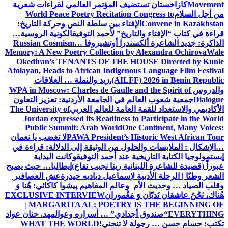
Movement
كازاخستان تستضيف المؤتمر العالمي لقراءات شعرية
من أجل السلام
World Peace Poetry Recitation Congress to
Convene in Kazakhstan
الإفتاء بين سلطة النص وحركة التاريخ:
قراءة في كتاب “الإفتاء والتاريخ” لأحمد التوفيق
الكونية الروسية…
الذاكرة: جديد الشاعرة ألكسندرا أوتشيروفا
Russian Cosmism…
Memory: A New Poetry Collection by Alexandra Ochirova
Wale
Okediran’s TENANTS OF THE HOUSE Directed by Kunle
Afolayan, Heads to African Indigenous Language Film Festival
(AILFF) 2026 in Benin Republic.
زيد والنملة … العلاقات
والدروس
WPA in Moscow: Charles de Gaulle and the Spirit of
Dialogue
جمعية شعوب العالم في الجامعة الأردنية: تعزيز التعاون
الأكاديمي والاستعداد للقمة العامة للعالم العربي
The University of
Jordan expressed its Readiness to Participate in the World
Public Summit: Arab World
One Continent, Many Voices:
PAWA President’s Historic West African Tour
لا تغضب يا نعمان
…الإشكال : الملابسات والحلول
من الوثيقة إلى الدلالة: قراءة في
إبستمولوجيا الكتابة التاريخية عند أحمد التوفيق
وكانت البداية
عبوراً (قصيدة للشاعرة اللبنانية ريتا نجيب نفاع)
إيطاليا… حيث يصبح
الشعر وطنًا | الرحلة الأدبية لإسماعيل دياديه حيدرة
عش العصافير
وقلب الصياد … وحديث الأم وعالم المفاهيم
پیشوا کاکائي: هُنا وَ
هُناك، نَحْنُ عاشقان نَديّان وَ مَغْموران
EXCLUSIVE INTERVIEW
| MARGARITA AL: POETRY IS THE BEGINNING OF
EVERYTHING
“صندوق أجدادي” … أسراره وعوالمه
د. حنان عواد
تكتب: حسام حسن … رجولة لا تنحني!
WHAT THE WORLD