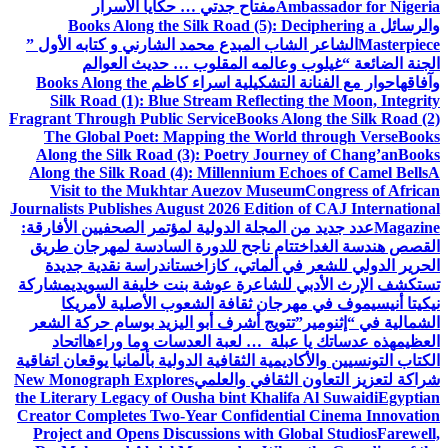
Ambassador for Nigeria
مفتاح جدتي … حكايا الأسرار
والرسائل
Books Along the Silk Road (5): Deciphering a
Masterpiece
الشاعر الشاب المبدع محمد الشارني و كتابه الأول ”
الجنة الضائعة “
غيلوب وعالمه المقلوب … حديث العوالم
وآفاقها
حوار مع الفنانة التشكيلية اسراء كاظم
Books Along the
Silk Road (1): Blue Stream Reflecting the Moon, Integrity
Fragrant Through Public Service
Books Along the Silk Road (2)
The Global Poet: Mapping the World through Verse
Books
Along the Silk Road (3): Poetry Journey of Chang’an
Books
Along the Silk Road (4): Millennium Echoes of Camel Bells
A
Visit to the Mukhtar Auezov Museum
Congress of African
Journalists Publishes August 2026 Edition of CAJ International
Magazine
عدد جديد من المجلة الدولية لمؤتمر الصحفيين الأفارقة:
القصص هندسة الغد
اختتام ناجح للدورة السادسة لمهرجان طريق
الحرير الدولي للشعر في ألماتي، كازاخستان
دراسة نقدية جديدة
تستكشف الإرث الأدبي للشاعرة عوشة بنت خليفة السويدي
مشاركة
نيكيتا أنيسيموف في مهرجان ثقافة الشعوب الأصلية لأمريكا
الشمالية في “إثنومير”
تتويج أشرف أبو اليزيد بوسام حركة الشعر
العظيم
هذه عدساتك يا عبلة … لعبة العدسات وما وراءها
اتحاد
الكتاب التونسيين والأكاديمية الثقافية الدولية بألمانيا يوقعان اتفاقية
شراكة لتعزيز التعاون الثقافي والعلمي
New Monograph Explores
the Literary Legacy of Ousha bint Khalifa Al Suwaidi
Egyptian
Creator Completes Two-Year Confidential Cinema Innovation
Project and Opens Discussions with Global Studios
Farewell,