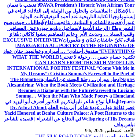
PAWA President’s Historic West African Tour
لا تغضب يا نعمان
…الإشكال : الملابسات والحلول
من الوثيقة إلى الدلالة: قراءة في
إبستمولوجيا الكتابة التاريخية عند أحمد التوفيق
وكانت البداية
عبوراً (قصيدة للشاعرة اللبنانية ريتا نجيب نفاع)
إيطاليا… حيث يصبح
الشعر وطنًا | الرحلة الأدبية لإسماعيل دياديه حيدرة
عش العصافير
وقلب الصياد … وحديث الأم وعالم المفاهيم
پیشوا کاکائي: هُنا وَ
هُناك، نَحْنُ عاشقان نَديّان وَ مَغْموران
EXCLUSIVE INTERVIEW
| MARGARITA AL: POETRY IS THE BEGINNING OF
EVERYTHING
“صندوق أجدادي” … أسراره وعوالمه
د. حنان عواد
تكتب: حسام حسن … رجولة لا تنحني!
WHAT THE WORLD
CAN LEARN FROM THE 36TH MEDELLÍN
INTERNATIONAL POETRY FESTIVAL
“Come Visit Me in
My Dreams”: Cristina Somma’s Farewell to the Poet of
Naples
إدجار موران… رحلة البحث عن الإنسان
The Bibliotheca
Alexandrina: When the Book Meets Civilization and Heritage
Becomes a Dialogue with the Future
Farewell to Luciano
Somma… When the Man Who Made Poetry a Homeland
Departs
إيطاليا تودّع شاعر نابولي
تكريم الدكتور أشرف أبو اليزيد في
قصر ثقافة بنها… عودة شاعر إلى منبع الحلم
Dr. Ashraf Aboul-
Yazid Honored at Benha Culture Palace: A Poet Returns to the
Wellspring of His Dreams
في الدفاع عن الشعراء | قصيدة للشاعر
نيلس هاف
الأحد. أغسطس 9th, 2026