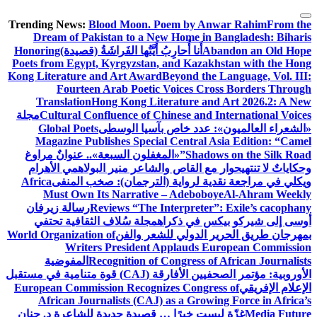
التجاوز
Trending News:
Blood Moon. Poem by Anwar Rahim
From the
إلى
Dream of Pakistan to a New Home in Bangladesh: Biharis
المحتوى
Abandon an Old Hope
أَنا أُحارِبُ أَيَّتُها الفَراشَةُ (قصيدة)
Honoring
Poets from Egypt, Kyrgyzstan, and Kazakhstan with the Hong
Kong Literature and Art Award
Beyond the Language, Vol. III:
Fourteen Arab Poetic Voices Cross Borders Through
Translation
Hong Kong Literature and Art 2026.2: A New
Cultural Confluence of Chinese and International Voices
مجلة
«الشعراء العالميون»: عدد خاص بآسيا الوسطى
Global Poets
Magazine Publishes Special Central Asia Edition: “Camel
Shadows on the Silk Road”
«المغفلون السبعة».. عنوانٌ مراوغ
وحكاياتٌ لا تنتهي
حوار مع القاص والشاعر منير البولاهمي
الأهرام
ويكلي في مراجعة نقدية لرواية (الترجمان): صخب المنفى
Africa
Must Own Its Narrative – Adeboboye
Al-Ahram Weekly
Reviews “The Interpreter”: Exile’s cacophany
رسالة زيرفان
أوسى إلى شيركو بيكس في ذكراه
مجلة سُلاف الثقافية تحتفي
بمهرجان طريق الحرير الدولي للشعر والفن
World Organization of
Writers President Applauds European Commission
Recognition of Congress of African Journalists
المفوضية
الأوروبية: مؤتمر الصحفيين الأفارقة (CAJ) قوة متنامية في مستقبل
الإعلام الإفريقي
European Commission Recognizes Congress of
African Journalists (CAJ) as a Growing Force in Africa’s
Media Future
غزّة ليست خبرًا … قصيدة جديدة للشاعرة د. حنان