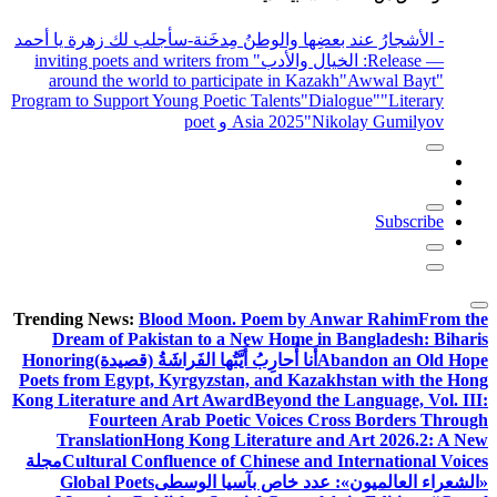
- الأشجارُ عند بعضِها والوطنُ مِدخَنة
-سأجلب لك زهرة يا أحمد
— Release
: الخيال والأدب
" inviting poets and writers from
around the world to participate in Kazakh
"Awwal Bayt"
Program to Support Young Poetic Talents
"Dialogue"
"Literary
"Nikolay Gumilyov و poet
Asia 2025
Subscribe
Trending News:
Blood Moon. Poem by Anwar Rahim
From the
Dream of Pakistan to a New Home in Bangladesh: Biharis
Abandon an Old Hope
أَنا أُحارِبُ أَيَّتُها الفَراشَةُ (قصيدة)
Honoring
Poets from Egypt, Kyrgyzstan, and Kazakhstan with the Hong
Kong Literature and Art Award
Beyond the Language, Vol. III:
Fourteen Arab Poetic Voices Cross Borders Through
Translation
Hong Kong Literature and Art 2026.2: A New
Cultural Confluence of Chinese and International Voices
مجلة
«الشعراء العالميون»: عدد خاص بآسيا الوسطى
Global Poets