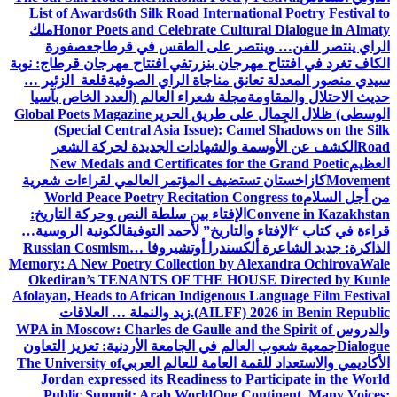
List of Awards
6th Silk Road International Poetry Festival to
Honor Poets and Celebrate Cultural Dialogue in Almaty
ملك
الراي ينتصر للفن… وينتصر على الطقس في قرطاج
عصفورة
الكاف تغرد في افتتاح مهرجان بنزرت
في افتتاح مهرجان قرطاج: نوبة
سيدي منصور المعدلة تعانق مناجاة الراي الصوفية
قلعة الزئير …
حديث الاحتلال والمقاومة
مجلة شعراء العالم (العدد الخاص بآسيا
الوسطى) ظلال الجِمال على طريق الحرير
Global Poets Magazine
(Special Central Asia Issue): Camel Shadows on the Silk
Road
الكشف عن الأوسمة والشهادات الجديدة لحركة الشعر
العظيم
New Medals and Certificates for the Grand Poetic
Movement
كازاخستان تستضيف المؤتمر العالمي لقراءات شعرية
من أجل السلام
World Peace Poetry Recitation Congress to
Convene in Kazakhstan
الإفتاء بين سلطة النص وحركة التاريخ:
قراءة في كتاب “الإفتاء والتاريخ” لأحمد التوفيق
الكونية الروسية…
الذاكرة: جديد الشاعرة ألكسندرا أوتشيروفا
Russian Cosmism…
Memory: A New Poetry Collection by Alexandra Ochirova
Wale
Okediran’s TENANTS OF THE HOUSE Directed by Kunle
Afolayan, Heads to African Indigenous Language Film Festival
(AILFF) 2026 in Benin Republic.
زيد والنملة … العلاقات
والدروس
WPA in Moscow: Charles de Gaulle and the Spirit of
Dialogue
جمعية شعوب العالم في الجامعة الأردنية: تعزيز التعاون
الأكاديمي والاستعداد للقمة العامة للعالم العربي
The University of
Jordan expressed its Readiness to Participate in the World
Public Summit: Arab World
One Continent, Many Voices: