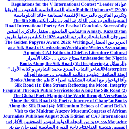
عواد
Regulations for the V International Contest “Leader of
Public Diplomacy” (2026)
اختتام القمة العالمية للشعوب – إفريقيا
وتكريم الفائزين بالمرحلة الإقليمية لمسابقة «قائد الدبلوماسية
الشعبية»
الحرب على الذاكرة.. الحرب على الكتب
The 6th Silk
Road International Poetry Art Festival Concludes Successfully
in Almaty, Kazakhstan
عندليب الماندينج.. يحتفل بالذكرى الستين
لمهرجان الحمامات
جائزة البردية الذهبية 2026: الكتابة بوصفها طريق
الحرير بين الحضارات
The Golden Papyrus Award 2026: Writing
as a Silk Road of Civilizations
Worldwide Writers Association
Appoints CAJ Editor-in-Chief as Literature Cultural
Ambassador for Nigeria
مفتاح جدتي … حكايا الأسرار
والرسائل
Books Along the Silk Road (5): Deciphering a
Masterpiece
الشاعر الشاب المبدع محمد الشارني و كتابه الأول ”
الجنة الضائعة “
غيلوب وعالمه المقلوب … حديث العوالم
وآفاقها
حوار مع الفنانة التشكيلية اسراء كاظم
Books Along the
Silk Road (1): Blue Stream Reflecting the Moon, Integrity
Fragrant Through Public Service
Books Along the Silk Road (2)
The Global Poet: Mapping the World through Verse
Books
Along the Silk Road (3): Poetry Journey of Chang’an
Books
Along the Silk Road (4): Millennium Echoes of Camel Bells
A
Visit to the Mukhtar Auezov Museum
Congress of African
Journalists Publishes August 2026 Edition of CAJ International
Magazine
عدد جديد من المجلة الدولية لمؤتمر الصحفيين الأفارقة:
القصص هندسة الغد
اختتام ناجح للدورة السادسة لمهرجان طريق