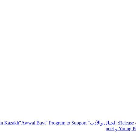
— R
: الخيال والأدب
" inviting poets and writers from around the world to participate in Kazakh
"Awwal Bayt" Program to Support
Young Po