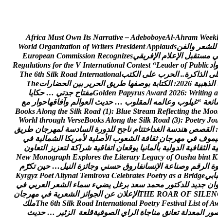
A
f
r
i
c
a
M
u
s
t
O
w
n
I
t
s
N
a
r
r
a
t
i
v
e
–
A
d
e
b
o
b
o
y
e
A
l
-
A
h
r
a
m
W
e
e
k
ل
ل
ش
ع
ر
و
ا
ل
ف
ن
s
d
u
a
l
p
p
A
t
n
e
d
i
s
e
r
P
s
r
e
t
i
r
W
f
o
n
o
i
t
a
z
i
n
a
g
r
O
d
l
r
o
W
م
س
ت
ق
ب
ل
ا
ل
ع
ل
م
ا
ل
ف
ر
ي
ق
ي
s
e
z
i
n
g
o
c
e
R
n
o
i
s
s
i
m
m
o
C
n
a
e
p
o
r
u
E
ا
د
c
i
l
b
u
P
f
o
r
e
d
a
e
L
“
t
s
e
t
n
o
C
l
a
n
o
i
t
a
n
r
e
t
n
I
V
e
h
t
r
o
f
s
n
o
i
t
a
l
u
g
e
R
ل
ى
ا
ل
ذ
ا
ك
ر
ة
.
.
ا
ل
ح
ر
ب
ع
ل
ى
ا
ل
ك
ت
ب
l
a
n
o
i
t
a
n
r
e
t
n
I
d
a
o
R
k
l
i
S
h
t
6
e
h
T
ا
ل
ذ
ه
ب
ي
ة
6
2
0
2
:
ا
ل
ك
ت
ا
ب
ة
ب
و
ص
ف
ه
ا
ط
ر
ي
ق
ا
ل
ح
ر
ي
ر
ب
ي
ن
ا
ل
ح
ض
ا
ر
ا
ت
e
h
T
a
g
n
i
t
i
r
W
:
6
2
0
2
d
r
a
w
A
s
u
r
y
p
a
P
n
e
d
l
o
G
م
ف
ت
ا
ح
ج
د
ت
ي
…
ح
ك
ا
ي
ا
ا
ئ
ع
ة
“
غ
ي
ل
و
ب
و
ع
ا
ل
م
ه
ا
ل
م
ق
ل
و
ب
…
ح
د
ي
ث
ا
ل
ع
و
ا
ل
م
و
آ
ف
ا
ق
ه
ا
ح
و
ا
ر
م
ع
B
o
o
k
s
A
l
o
n
g
t
h
e
S
i
l
k
R
o
a
d
(
1
)
:
B
l
u
e
S
t
r
e
a
m
R
e
f
l
e
c
t
i
n
g
t
h
e
M
o
o
W
o
r
l
d
t
h
r
o
u
g
h
V
e
r
s
e
B
o
o
k
s
A
l
o
n
g
t
h
e
S
i
l
k
R
o
a
d
(
3
)
:
P
o
e
t
r
y
J
o
:
ا
ل
ق
ص
ص
ه
ن
د
س
ة
ا
ل
غ
د
ا
خ
ت
ت
ا
م
ن
ا
ج
ح
ل
ل
د
و
ر
ة
ا
ل
س
ا
د
س
ة
ل
م
ه
ر
ج
ا
ن
ط
ر
ي
ق
ي
م
و
ف
ف
ي
م
ه
ر
ج
ا
ن
ث
ق
ا
ف
ة
ا
ل
ش
ع
و
ب
ا
ل
ص
ل
ي
ة
ل
م
ر
ي
ك
ا
ا
ل
ش
م
ا
ل
ي
ة
ف
ي
ي
ة
ا
ل
ث
ق
ا
ف
ي
ة
ا
ل
د
و
ل
ي
ة
ب
أ
ل
م
ا
ن
ي
ا
ي
و
ق
ع
ا
ن
ا
ت
ف
ا
ق
ي
ة
ش
ر
ا
ك
ة
ل
ت
ع
ز
ي
ز
ا
ل
ت
ع
ا
و
ن
N
e
w
M
o
n
o
g
r
a
p
h
E
x
p
l
o
r
e
s
t
h
e
L
i
t
e
r
a
r
y
L
e
g
a
c
y
o
f
O
u
s
h
a
b
i
n
t
K
ة
ا
ل
ر
ق
م
و
ص
ن
ا
ع
ة
ا
ل
ن
س
ا
ن
ف
ا
ر
و
ق
ح
س
ن
ي
و
ج
ا
ئ
ز
ة
ا
ل
ن
ي
ل
…
ح
ي
ن
ت
ك
ر
م
ب
ا
ب
ي
e
g
d
i
r
B
a
s
a
y
r
t
e
o
P
s
e
t
a
r
b
e
l
e
C
a
v
o
r
i
m
e
T
i
a
n
y
t
l
A
t
e
o
P
z
y
g
r
y
K
ا
ن
ج
د
ي
د
ل
ل
د
ك
ت
و
ر
م
ح
م
د
س
ع
د
ب
ر
غ
ل
ي
ض
ي
ء
س
م
ا
ء
ا
ل
ش
ع
ر
ا
ل
ع
ر
ب
ي
ف
ي
N
E
L
I
S
F
O
R
A
O
R
E
H
T
ا
ل
ع
ل
ن
ع
ن
ا
ل
ج
و
ا
ئ
ز
ا
ل
ش
ع
ر
ي
ة
ف
ي
م
ه
ر
ج
ا
ن
A
f
o
t
s
i
L
l
a
v
i
t
s
e
F
y
r
t
e
o
P
l
a
n
o
i
t
a
n
r
e
t
n
I
d
a
o
R
k
l
i
S
h
t
6
e
h
T
م
ل
ك
و
ر
ا
ل
م
ع
د
ل
ة
ت
ع
ا
ن
ق
م
ن
ا
ج
ا
ة
ا
ل
ر
ا
ي
ا
ل
ص
و
ف
ي
ة
ق
ل
ع
ة
ا
ل
ز
ئ
ي
ر
…
ح
د
ي
ث