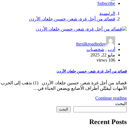
Subscribe
الرئيسية
قصائد من أجل غزة، شعر، حسين جلعاد، الأردن
thesilkroadtoday
أدب
,
شخصيات
مايو 22, 2025
106 views
قصائد من أجل غزة، شعر، حسين جلعاد، الأردن
قصائد من أجل غزة شعر، حسين 
الأمهات ليقبّلن أطراف الأصابع ويضعن الحناء في…
Continue reading
البحث
البحث
Recent Posts