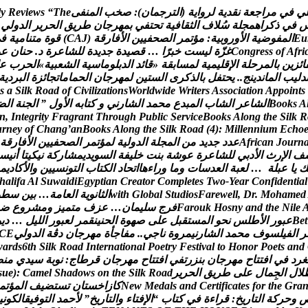
ي
ف
ي
م
ر
ا
ج
ع
ة
ن
ق
د
ي
ة
ل
ر
و
ا
ي
ة
(
ا
ل
ت
ر
ج
م
ا
ن
)
:
ص
خ
ب
ا
ل
م
ن
ف
ى
e
h
T
“
s
w
e
i
v
e
R
y
l
ف
ي
ذ
ك
ر
ا
ه
م
ج
ل
ة
س
ل
ف
ا
ل
ث
ق
ا
ف
ي
ة
ت
ح
ت
ف
ي
ب
م
ه
ر
ج
ا
ن
ط
ر
ي
ق
ا
ل
ح
ر
ي
ر
ا
ل
د
و
ل
ي
u
E
ا
ل
م
ف
و
ض
ي
ة
ا
ل
و
ر
و
ب
ي
ة
:
م
ؤ
ت
م
ر
ا
ل
ص
ح
ف
ي
ي
ن
ا
ل
ف
ا
ر
ق
ة
(
J
A
C
)
ق
و
ة
م
ت
ن
ا
م
ي
ة
ف
ي
i
r
f
A
f
o
s
s
e
r
g
n
o
C
غ
ز
ة
ل
ي
س
ت
خ
ب
ر
ا
…
ق
ص
ي
د
ة
ج
د
ي
د
ة
ل
ل
ش
ا
ع
ر
ة
د
.
ح
ن
ا
ن
ع
و
ا
ئ
ز
ي
ن
ب
ا
ل
م
ر
ح
ل
ة
ا
ل
ق
ل
ي
م
ي
ة
ل
م
س
ا
ب
ق
ة
«
ق
ا
ئ
د
ا
ل
د
ب
ل
و
م
ا
س
ي
ة
ا
ل
ش
ع
ب
ي
ة
»
ا
ل
ح
ر
ب
ع
د
ل
ي
ب
ا
ل
م
ا
ن
د
ي
ن
ج
.
.
ي
ح
ت
ف
ل
ب
ا
ل
ذ
ك
ر
ى
ا
ل
س
ت
ي
ن
ل
م
ه
ر
ج
ا
ن
ا
ل
ح
م
ا
م
ا
ت
ج
ا
ئ
ز
ة
ا
ل
ب
ر
د
ي
ة
s
a
S
i
l
k
R
o
a
d
o
f
C
i
v
i
l
i
z
a
t
i
o
n
s
W
o
r
l
d
w
i
d
e
W
r
i
t
e
r
s
A
s
s
o
c
i
a
t
i
o
n
A
p
p
o
i
n
t
s
A
s
k
o
o
B
ا
ل
ش
ا
ع
ر
ا
ل
ش
ا
ب
ا
ل
م
ب
د
ع
م
ح
م
د
ا
ل
ش
ا
ر
ن
ي
و
ك
ت
ا
ب
ه
ا
ل
و
ل
”
ا
ل
ج
ن
ة
ا
ل
ض
n
,
I
n
t
e
g
r
i
t
y
F
r
a
g
r
a
n
t
T
h
r
o
u
g
h
P
u
b
l
i
c
S
e
r
v
i
c
e
B
o
o
k
s
A
l
o
n
g
t
h
e
S
i
l
k
R
u
r
n
e
y
o
f
C
h
a
n
g
’
a
n
B
o
o
k
s
A
l
o
n
g
t
h
e
S
i
l
k
R
o
a
d
(
4
)
:
M
i
l
l
e
n
n
i
u
m
E
c
h
o
n
r
u
o
J
n
a
c
i
r
f
A
ع
د
د
ج
د
ي
د
م
ن
ا
ل
م
ج
ل
ة
ا
ل
د
و
ل
ي
ة
ل
م
ؤ
ت
م
ر
ا
ل
ص
ح
ف
ي
ي
ن
ا
ل
ف
ا
ر
ق
ة
ف
ا
ل
ر
ث
ا
ل
د
ب
ي
ل
ل
ش
ا
ع
ر
ة
ع
و
ش
ة
ب
ن
ت
خ
ل
ي
ف
ة
ا
ل
س
و
ي
د
ي
م
ش
ا
ر
ك
ة
ن
ي
ك
ي
ت
ا
أ
ن
ي
س
ك
ي
ا
ع
ب
ل
ة
…
ل
ع
ب
ة
ا
ل
ع
د
س
ا
ت
و
م
ا
و
ر
ا
ء
ه
ا
ا
ت
ح
ا
د
ا
ل
ك
ت
ا
ب
ا
ل
ت
و
ن
س
ي
ي
ن
و
ا
ل
ك
ا
د
ي
م
h
a
l
i
f
a
A
l
S
u
w
a
i
d
i
E
g
y
p
t
i
a
n
C
r
e
a
t
o
r
C
o
m
p
l
e
t
e
s
T
w
o
-
Y
e
a
r
C
o
n
f
i
d
e
n
t
i
a
l
d
e
m
a
h
o
M
.
r
D
,
l
l
e
w
e
r
a
F
s
o
i
d
u
t
S
l
a
b
o
l
G
h
t
i
w
ا
ل
ث
ا
ن
و
ي
ة
ا
ل
ع
ا
م
ة
…
ب
ي
ن
س
ط
و
e
l
i
N
e
h
t
d
n
a
y
n
s
o
H
k
u
o
r
a
F
ف
ر
ج
س
ل
ي
م
ا
ن
…
ع
ز
ف
م
ت
م
ي
ز
و
م
ش
ر
و
ع
ض
t
e
B
ع
ب
و
ر
ا
ل
ط
ل
س
ن
ح
و
ا
ل
م
س
ت
ق
ب
ل
ع
ل
ى
ص
ه
و
ة
ا
ل
ح
ن
ي
ن
ق
م
ر
ل
ع
ب
و
ر
ا
ل
ل
ي
ل
…
د
ي
و
ر
ا
ل
ف
ي
ل
س
و
ف
م
ح
م
د
ا
ل
ش
ا
ر
ن
ي
م
ر
و
ة
ن
ا
ج
ي
.
.
م
ف
ا
ج
أ
ة
م
ه
ر
ج
ا
ن
د
ڨ
ة
ا
ل
د
و
ل
ي
E
C
w
a
r
d
s
6
t
h
S
i
l
k
R
o
a
d
I
n
t
e
r
n
a
t
i
o
n
a
l
P
o
e
t
r
y
F
e
s
t
i
v
a
l
t
o
H
o
n
o
r
P
o
e
t
s
a
n
d
غ
ر
د
ف
ي
ا
ف
ت
ت
ا
ح
م
ه
ر
ج
ا
ن
ب
ن
ز
ر
ت
ف
ي
ا
ف
ت
ت
ا
ح
م
ه
ر
ج
ا
ن
ق
ر
ط
ا
ج
:
ن
و
ب
ة
س
ي
د
ي
م
ن
ص
ل
ل
ا
ل
ج
م
ا
ل
ع
ل
ى
ط
ر
ي
ق
ا
ل
ح
ر
ي
ر
d
a
o
R
k
l
i
S
e
h
t
n
o
s
w
o
d
a
h
S
l
e
m
a
C
:
)
e
u
s
a
r
G
e
h
t
r
o
f
s
e
t
a
c
i
f
i
t
r
e
C
d
n
a
s
l
a
d
e
M
w
e
N
ك
ا
ز
ا
خ
س
ت
ا
ن
ت
س
ت
ض
ي
ف
ا
ل
م
ؤ
ت
م
و
ح
ر
ك
ة
ا
ل
ت
ا
ر
ي
خ
:
ق
ر
ا
ء
ة
ف
ي
ك
ت
ا
ب
“
ا
ل
ف
ت
ا
ء
و
ا
ل
ت
ا
ر
ي
خ
”
ل
ح
م
د
ا
ل
ت
و
ف
ي
ق
ا
ل
ك
و
ن
ي