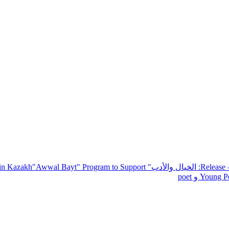
— R
: الخيال والأدب
" inviting poets and writers from around the world to participate in Kazakh
"Awwal Bayt" Program to Support
Young Po