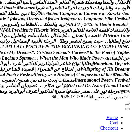
ا
ل
ح
ت
ل
ل
و
ا
ل
م
ق
ا
و
م
ة
م
ج
ل
ة
ش
ع
ر
ا
ء
ا
ل
ع
ا
ل
م
(
ا
ل
ع
د
د
ا
ل
خ
ا
ص
ب
آ
س
ي
ا
ا
ل
و
س
ط
ى
)
ظ
ا
ل
و
س
م
ة
و
ا
ل
ش
ه
ا
د
ا
ت
ا
ل
ج
د
ي
د
ة
ل
ح
ر
ك
ة
ا
ل
ش
ع
ر
ا
ل
ع
ظ
ي
م
t
n
e
m
e
v
o
M
c
i
t
e
o
P
d
n
n
a
t
s
h
k
a
z
a
K
n
i
e
n
e
v
n
o
C
o
t
s
s
e
r
g
n
o
C
n
o
i
t
a
t
i
c
e
R
ا
ل
ف
ت
ا
ء
ب
ي
ن
س
ل
ط
ة
ا
ل
ن
ص
n
l
e
A
f
o
l
a
y
a
n
,
H
e
a
d
s
t
o
A
f
r
i
c
a
n
I
n
d
i
g
e
n
o
u
s
L
a
n
g
u
a
g
e
F
i
l
m
F
e
s
t
i
v
a
l
c
i
l
b
u
p
e
R
n
i
n
e
B
n
i
6
2
0
2
)
F
F
L
I
A
(
.
ز
ي
د
و
ا
ل
ن
م
ل
ة
…
ا
ل
ع
ل
ق
ا
ت
و
ا
ل
د
ر
و
س
e
و
ا
ل
س
ت
ع
د
ا
د
ل
ل
ق
م
ة
ا
ل
ع
ا
م
ة
ل
ل
ع
ا
ل
م
ا
ل
ع
ر
ب
ي
t
s
e
W
c
i
r
o
t
s
i
H
s
’
t
n
e
d
i
s
e
r
P
A
W
A
P
r
u
o
T
n
a
c
i
r
f
A
ل
ت
غ
ض
ب
ي
ا
ن
ع
م
ا
ن
…
ا
ل
ش
ك
ا
ل
:
ا
ل
م
ل
ب
س
ا
ت
و
ا
ل
ح
ل
و
ل
م
ن
ا
ل
ن
ف
ا
ع
)
إ
ي
ط
ا
ل
ي
ا
…
ح
ي
ث
ي
ص
ب
ح
ا
ل
ش
ع
ر
و
ط
ن
ا
|
ا
ل
ر
ح
ل
ة
ا
ل
د
ب
ي
ة
ل
س
م
ا
ع
ي
ل
د
ي
ا
د
ي
ه
G
A
R
I
T
A
A
L
:
P
O
E
T
R
Y
I
S
T
H
E
B
E
G
I
N
N
I
N
G
O
F
E
V
E
R
Y
T
H
I
N
G
M
e
i
n
M
y
D
r
e
a
m
s
”
:
C
r
i
s
t
i
n
a
S
o
m
m
a
’
s
F
a
r
e
w
e
l
l
t
o
t
h
e
P
o
e
t
o
f
N
a
p
l
e
s
ع
ن
ا
ل
ن
س
ا
ن
a
y
r
t
e
o
P
e
d
a
M
o
h
W
n
a
M
e
h
t
n
e
h
W
…
a
m
m
o
S
o
n
a
i
c
u
L
o
s
t
r
a
p
e
D
d
n
a
l
e
m
o
H
إ
ي
ط
ا
ل
ي
ا
ت
و
د
ع
ش
ا
ع
ر
ن
ا
ب
و
ل
ي
ت
ك
ر
ي
م
ا
ل
د
ك
ت
و
ر
أ
ش
ر
ف
أ
ب
و
ا
ل
s
m
a
e
r
D
s
i
H
f
o
g
n
i
r
p
s
l
l
e
W
ف
ي
ا
ل
د
ف
ا
ع
ع
ن
ا
ل
ش
ع
ر
ا
ء
|
ق
ص
ي
د
ة
ل
ل
ش
ا
ع
ر
ن
ي
ل
س
n
a
l
P
o
e
t
r
y
F
e
s
t
i
v
a
l
P
o
e
t
r
y
a
s
a
B
r
i
d
g
e
o
f
C
o
m
p
a
s
s
i
o
n
a
t
t
h
e
M
e
d
e
l
l
í
n
l
a
v
i
t
s
e
F
y
r
t
e
o
P
l
a
n
o
i
t
a
n
r
e
t
n
I
م
ل
ص
ق
ا
ت
إ
د
ي
ث
ب
ي
ا
ف
ب
ي
ن
ش
ج
و
ن
ا
ل
ص
و
ت
و
d
i
z
a
Y
-
l
u
o
b
A
f
a
r
h
s
A
.
r
D
l
e
d
a
t
e
S
س
ي
ٲ
ت
ي
ص
ب
ا
ح
…
ق
ص
ي
د
ت
ا
ن
ل
ل
ش
ا
ع
ر
ب
ي
ش
ь
т
у
п
»
ر
ح
ل
ة
ن
ه
ر
ع
ل
ى
س
ف
ر
ج
س
د
ت
ه
ا
س
ي
ر
ة
ا
ل
د
ك
ت
و
ر
أ
ش
ر
ف
أ
ب
و
ا
ل
ي
ز
ي
د
و
م
ش
الخميس. أغسطس 6th, 2026
1:17:30 AM
Home
Cart
Checkout