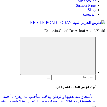
My account
Sample Page
Shop
الرئيسية
Editor-in-Chief: Dr. Ashraf Aboul-Yazid
البحث
عن:
أو تحقق من الفئات الشعبية لدينا...
- الأشجارُ عند بعضِها والوطنُ مِدخَنة
-سأجلب لك زهرة يا أحمد
elease
"Nikolay Gumilyov و poet
"Literary Asia 2025
"Dialogue"
etic Talents