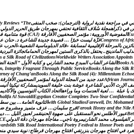
ي
ف
ي
م
ر
ا
ج
ع
ة
ن
ق
د
ي
ة
ل
ر
و
ا
ي
ة
(
ا
ل
ت
ر
ج
م
ا
ن
)
:
ص
خ
ب
ا
ل
م
ن
ف
ى
e
h
T
“
s
w
e
i
v
e
R
y
l
ف
ي
ذ
ك
ر
ا
ه
م
ج
ل
ة
س
ل
ف
ا
ل
ث
ق
ا
ف
ي
ة
ت
ح
ت
ف
ي
ب
م
ه
ر
ج
ا
ن
ط
ر
ي
ق
ا
ل
ح
ر
ي
ر
ا
ل
د
و
ل
ي
u
E
ا
ل
م
ف
و
ض
ي
ة
ا
ل
و
ر
و
ب
ي
ة
:
م
ؤ
ت
م
ر
ا
ل
ص
ح
ف
ي
ي
ن
ا
ل
ف
ا
ر
ق
ة
(
J
A
C
)
ق
و
ة
م
ت
ن
ا
م
ي
ة
ف
ي
i
r
f
A
f
o
s
s
e
r
g
n
o
C
غ
ز
ة
ل
ي
س
ت
خ
ب
ر
ا
…
ق
ص
ي
د
ة
ج
د
ي
د
ة
ل
ل
ش
ا
ع
ر
ة
د
.
ح
ن
ا
ن
ع
و
ا
ئ
ز
ي
ن
ب
ا
ل
م
ر
ح
ل
ة
ا
ل
ق
ل
ي
م
ي
ة
ل
م
س
ا
ب
ق
ة
«
ق
ا
ئ
د
ا
ل
د
ب
ل
و
م
ا
س
ي
ة
ا
ل
ش
ع
ب
ي
ة
»
ا
ل
ح
ر
ب
ع
د
ل
ي
ب
ا
ل
م
ا
ن
د
ي
ن
ج
.
.
ي
ح
ت
ف
ل
ب
ا
ل
ذ
ك
ر
ى
ا
ل
س
ت
ي
ن
ل
م
ه
ر
ج
ا
ن
ا
ل
ح
م
ا
م
ا
ت
ج
ا
ئ
ز
ة
ا
ل
ب
ر
د
ي
ة
s
a
S
i
l
k
R
o
a
d
o
f
C
i
v
i
l
i
z
a
t
i
o
n
s
W
o
r
l
d
w
i
d
e
W
r
i
t
e
r
s
A
s
s
o
c
i
a
t
i
o
n
A
p
p
o
i
n
t
s
A
s
k
o
o
B
ا
ل
ش
ا
ع
ر
ا
ل
ش
ا
ب
ا
ل
م
ب
د
ع
م
ح
م
د
ا
ل
ش
ا
ر
ن
ي
و
ك
ت
ا
ب
ه
ا
ل
و
ل
”
ا
ل
ج
ن
ة
ا
ل
ض
n
,
I
n
t
e
g
r
i
t
y
F
r
a
g
r
a
n
t
T
h
r
o
u
g
h
P
u
b
l
i
c
S
e
r
v
i
c
e
B
o
o
k
s
A
l
o
n
g
t
h
e
S
i
l
k
R
u
r
n
e
y
o
f
C
h
a
n
g
’
a
n
B
o
o
k
s
A
l
o
n
g
t
h
e
S
i
l
k
R
o
a
d
(
4
)
:
M
i
l
l
e
n
n
i
u
m
E
c
h
o
n
r
u
o
J
n
a
c
i
r
f
A
ع
د
د
ج
د
ي
د
م
ن
ا
ل
م
ج
ل
ة
ا
ل
د
و
ل
ي
ة
ل
م
ؤ
ت
م
ر
ا
ل
ص
ح
ف
ي
ي
ن
ا
ل
ف
ا
ر
ق
ة
ف
ا
ل
ر
ث
ا
ل
د
ب
ي
ل
ل
ش
ا
ع
ر
ة
ع
و
ش
ة
ب
ن
ت
خ
ل
ي
ف
ة
ا
ل
س
و
ي
د
ي
م
ش
ا
ر
ك
ة
ن
ي
ك
ي
ت
ا
أ
ن
ي
س
ك
ي
ا
ع
ب
ل
ة
…
ل
ع
ب
ة
ا
ل
ع
د
س
ا
ت
و
م
ا
و
ر
ا
ء
ه
ا
ا
ت
ح
ا
د
ا
ل
ك
ت
ا
ب
ا
ل
ت
و
ن
س
ي
ي
ن
و
ا
ل
ك
ا
د
ي
م
h
a
l
i
f
a
A
l
S
u
w
a
i
d
i
E
g
y
p
t
i
a
n
C
r
e
a
t
o
r
C
o
m
p
l
e
t
e
s
T
w
o
-
Y
e
a
r
C
o
n
f
i
d
e
n
t
i
a
l
d
e
m
a
h
o
M
.
r
D
,
l
l
e
w
e
r
a
F
s
o
i
d
u
t
S
l
a
b
o
l
G
h
t
i
w
ا
ل
ث
ا
ن
و
ي
ة
ا
ل
ع
ا
م
ة
…
ب
ي
ن
س
ط
و
e
l
i
N
e
h
t
d
n
a
y
n
s
o
H
k
u
o
r
a
F
ف
ر
ج
س
ل
ي
م
ا
ن
…
ع
ز
ف
م
ت
م
ي
ز
و
م
ش
ر
و
ع
ض
t
e
B
ع
ب
و
ر
ا
ل
ط
ل
س
ن
ح
و
ا
ل
م
س
ت
ق
ب
ل
ع
ل
ى
ص
ه
و
ة
ا
ل
ح
ن
ي
ن
ق
م
ر
ل
ع
ب
و
ر
ا
ل
ل
ي
ل
…
د
ي
و
ر
ا
ل
ف
ي
ل
س
و
ف
م
ح
م
د
ا
ل
ش
ا
ر
ن
ي
م
ر
و
ة
ن
ا
ج
ي
.
.
م
ف
ا
ج
أ
ة
م
ه
ر
ج
ا
ن
د
ڨ
ة
ا
ل
د
و
ل
ي
E
C
w
a
r
d
s
6
t
h
S
i
l
k
R
o
a
d
I
n
t
e
r
n
a
t
i
o
n
a
l
P
o
e
t
r
y
F
e
s
t
i
v
a
l
t
o
H
o
n
o
r
P
o
e
t
s
a
n
d
غ
ر
د
ف
ي
ا
ف
ت
ت
ا
ح
م
ه
ر
ج
ا
ن
ب
ن
ز
ر
ت
ف
ي
ا
ف
ت
ت
ا
ح
م
ه
ر
ج
ا
ن
ق
ر
ط
ا
ج
:
ن
و
ب
ة
س
ي
د
ي
م
ن
ص