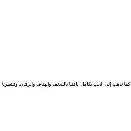
جلعاد، الأردن (1) نذهب إلى الحرب كما نذهب إلى الحب بكامل أناقتنا بالشغف والهتاف والرمّان. وتنتظرنا