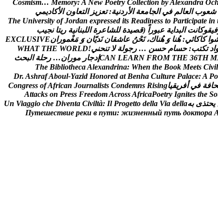
C
o
s
m
i
s
m
…
M
e
m
o
r
y
:
A
N
e
w
P
o
e
t
r
y
C
o
l
l
e
c
t
i
o
n
b
y
A
l
e
x
a
n
d
r
a
O
c
ش
ع
و
ب
ا
ل
ع
ا
ل
م
ف
ي
ا
ل
ج
ا
م
ع
ة
ا
ل
ر
د
ن
ي
ة
:
ت
ع
ز
ي
ز
ا
ل
ت
ع
ا
و
ن
ا
ل
ك
ا
د
ي
م
ي
T
h
e
U
n
i
v
e
r
s
i
t
y
o
f
J
o
r
d
a
n
e
x
p
r
e
s
s
e
d
i
t
s
R
e
a
d
i
n
e
s
s
t
o
P
a
r
t
i
c
i
p
a
t
e
i
n
ف
ي
ق
و
ك
ا
ن
ت
ا
ل
ب
د
ا
ي
ة
ع
ب
و
ر
ا
(
ق
ص
ي
د
ة
ل
ل
ش
ا
ع
ر
ة
ا
ل
ل
ب
ن
ا
ن
ي
ة
ر
ي
ت
ا
ن
ج
ي
ب
و
ا
ک
ا
ک
ا
ئ
ي
:
ه
ن
ا
و
ه
ن
ا
ك
،
ن
ح
ن
ع
ا
ش
ق
ا
ن
ن
د
ي
ا
ن
و
م
غ
م
و
ر
ا
ن
E
V
I
S
U
L
C
X
E
ا
د
ت
ك
ت
ب
:
ح
س
ا
م
ح
س
ن
…
ر
ج
و
ل
ة
ل
ت
ن
ح
ن
ي
!
D
L
R
O
W
E
H
T
T
A
H
W
M
H
T
6
3
E
H
T
M
O
R
F
N
R
A
E
L
N
A
C
إ
د
ج
ا
ر
م
و
ر
ا
ن
…
ر
ح
ل
ة
ا
ل
ب
ح
ث
T
h
e
B
i
b
l
i
o
t
h
e
c
a
A
l
e
x
a
n
d
r
i
n
a
:
W
h
e
n
t
h
e
B
o
o
k
M
e
e
t
s
C
i
v
i
l
D
r
.
A
s
h
r
a
f
A
b
o
u
l
-
Y
a
z
i
d
H
o
n
o
r
e
d
a
t
B
e
n
h
a
C
u
l
t
u
r
e
P
a
l
a
c
e
:
A
P
o
ح
ا
ف
ة
ف
ي
أ
ف
ر
ي
ق
ي
ا
g
n
i
s
i
R
s
n
m
e
d
n
o
C
s
t
s
i
l
a
n
r
u
o
J
n
a
c
i
r
f
A
f
o
s
s
e
r
g
n
o
C
A
t
t
a
c
k
s
o
n
P
r
e
s
s
F
r
e
e
d
o
m
A
c
r
o
s
s
A
f
r
i
c
a
P
o
e
t
r
y
I
g
n
i
t
e
s
t
h
e
S
o
ي
ح
ت
ذ
ى
ب
ه
a
l
l
e
d
a
i
V
a
l
l
e
d
o
t
t
e
g
o
r
P
l
I
:
à
t
l
i
v
i
C
a
t
n
e
v
i
D
e
h
c
o
i
g
g
a
i
V
n
U
П
у
т
е
ш
е
с
т
в
и
е
р
е
к
и
в
п
у
т
и
:
ж
и
з
н
е
н
н
ы
й
п
у
т
ь
д
о
к
т
о
р
а