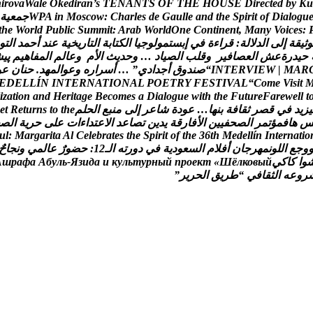
h
i
r
o
v
a
W
a
l
e
O
k
e
d
i
r
a
n
’
s
T
E
N
A
N
T
S
O
F
T
H
E
H
O
U
S
E
D
i
r
e
c
t
e
d
b
y
K
u
u
g
o
l
a
i
D
f
o
t
i
r
i
p
S
e
h
t
d
n
a
e
l
l
u
a
G
e
d
s
e
l
r
a
h
C
:
w
o
c
s
o
M
n
i
A
P
W
ج
م
ع
ي
ة
t
h
e
W
o
r
l
d
P
u
b
l
i
c
S
u
m
m
i
t
:
A
r
a
b
W
o
r
l
d
O
n
e
C
o
n
t
i
n
e
n
t
,
M
a
n
y
V
o
i
c
e
s
:
و
ث
ي
ق
ة
إ
ل
ى
ا
ل
د
ل
ل
ة
:
ق
ر
ا
ء
ة
ف
ي
إ
ب
س
ت
م
و
ل
و
ج
ي
ا
ا
ل
ك
ت
ا
ب
ة
ا
ل
ت
ا
ر
ي
خ
ي
ة
ع
ن
د
أ
ح
م
د
ا
ل
ت
و
ح
ي
د
ر
ة
ع
ش
ا
ل
ع
ص
ا
ف
ي
ر
و
ق
ل
ب
ا
ل
ص
ي
ا
د
…
و
ح
د
ي
ث
ا
ل
م
و
ع
ا
ل
م
ا
ل
م
ف
ا
ه
ي
م
پ
ی
ش
R
A
M
|
W
E
I
V
R
E
T
N
I
“
ص
ن
د
و
ق
أ
ج
د
ا
د
ي
”
…
أ
س
ر
ا
ر
ه
و
ع
و
ا
ل
م
ه
د
.
ح
ن
ا
ن
ع
و
E
D
E
L
L
Í
N
I
N
T
E
R
N
A
T
I
O
N
A
L
P
O
E
T
R
Y
F
E
S
T
I
V
A
L
“
C
o
m
e
V
i
s
i
t
i
z
a
t
i
o
n
a
n
d
H
e
r
i
t
a
g
e
B
e
c
o
m
e
s
a
D
i
a
l
o
g
u
e
w
i
t
h
t
h
e
F
u
t
u
r
e
F
a
r
e
w
e
l
l
t
ي
ز
ي
د
ف
ي
ق
ص
ر
ث
ق
ا
ف
ة
ب
ن
ه
ا
…
ع
و
د
ة
ش
ا
ع
ر
إ
ل
ى
م
ن
ب
ع
ا
ل
ح
ل
م
e
h
t
o
t
s
n
r
u
t
e
R
t
e
ه
ا
ف
م
ؤ
ت
م
ر
ا
ل
ص
ح
ف
ي
ي
ن
ا
ل
ف
ا
ر
ق
ة
ي
د
ي
ن
ت
ص
ا
ع
د
ا
ل
ع
ت
د
ا
ء
ا
ت
ع
ل
ى
ح
ر
ي
ة
ا
ل
ص
u
l
:
M
a
r
g
a
r
i
t
a
A
l
C
e
l
e
b
r
a
t
e
s
t
h
e
S
p
i
r
i
t
o
f
t
h
e
3
6
t
h
M
e
d
e
l
l
í
n
I
n
t
e
r
n
a
t
i
o
و
ج
ع
ا
ل
ل
و
ن
م
ه
ر
ج
ا
ن
أ
ف
ل
م
ا
ل
س
ع
و
د
ي
ة
ف
ي
د
و
ر
ت
ه
ا
ل
ـ
2
1
:
ح
ض
و
ر
ع
ا
ل
م
ي
و
ن
ج
ا
ح
و
ا
ك
ا
ك
ي
й
ы
в
о
к
л
ё
Ш
«
т
к
е
о
р
п
й
ы
н
р
у
т
ь
л
у
к
и
а
д
и
з
Я
-
ь
л
у
б
А
а
ф
а
р
ш
А
ر
و
ع
ه
ا
ل
ث
ق
ا
ف
ي
“
ط
ر
ي
ق
ا
ل
ح
ر
ي
ر
”