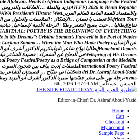
n
l
e
A
f
o
l
a
y
a
n
,
H
e
a
d
s
t
o
A
f
r
i
c
a
n
I
n
d
i
g
e
n
o
u
s
L
a
n
g
u
a
g
e
F
i
l
m
F
e
s
t
i
v
a
l
c
i
l
b
u
p
e
R
n
i
n
e
B
n
i
6
2
0
2
)
F
F
L
I
A
(
.
ز
ي
د
و
ا
ل
ن
م
ل
ة
…
ا
ل
ع
ل
ق
ا
ت
و
ا
ل
د
ر
و
س
e
و
ا
ل
س
ت
ع
د
ا
د
ل
ل
ق
م
ة
ا
ل
ع
ا
م
ة
ل
ل
ع
ا
ل
م
ا
ل
ع
ر
ب
ي
t
s
e
W
c
i
r
o
t
s
i
H
s
’
t
n
e
d
i
s
e
r
P
A
W
A
P
r
u
o
T
n
a
c
i
r
f
A
ل
ت
غ
ض
ب
ي
ا
ن
ع
م
ا
ن
…
ا
ل
ش
ك
ا
ل
:
ا
ل
م
ل
ب
س
ا
ت
و
ا
ل
ح
ل
و
ل
م
ن
ا
ل
ن
ف
ا
ع
)
إ
ي
ط
ا
ل
ي
ا
…
ح
ي
ث
ي
ص
ب
ح
ا
ل
ش
ع
ر
و
ط
ن
ا
|
ا
ل
ر
ح
ل
ة
ا
ل
د
ب
ي
ة
ل
س
م
ا
ع
ي
ل
د
ي
ا
د
ي
ه
G
A
R
I
T
A
A
L
:
P
O
E
T
R
Y
I
S
T
H
E
B
E
G
I
N
N
I
N
G
O
F
E
V
E
R
Y
T
H
I
N
G
M
e
i
n
M
y
D
r
e
a
m
s
”
:
C
r
i
s
t
i
n
a
S
o
m
m
a
’
s
F
a
r
e
w
e
l
l
t
o
t
h
e
P
o
e
t
o
f
N
a
p
l
e
s
ع
ن
ا
ل
ن
س
ا
ن
a
y
r
t
e
o
P
e
d
a
M
o
h
W
n
a
M
e
h
t
n
e
h
W
…
a
m
m
o
S
o
n
a
i
c
u
L
o
s
t
r
a
p
e
D
d
n
a
l
e
m
o
H
إ
ي
ط
ا
ل
ي
ا
ت
و
د
ع
ش
ا
ع
ر
ن
ا
ب
و
ل
ي
ت
ك
ر
ي
م
ا
ل
د
ك
ت
و
ر
أ
ش
ر
ف
أ
ب
و
ا
ل
s
m
a
e
r
D
s
i
H
f
o
g
n
i
r
p
s
l
l
e
W
ف
ي
ا
ل
د
ف
ا
ع
ع
ن
ا
ل
ش
ع
ر
ا
ء
|
ق
ص
ي
د
ة
ل
ل
ش
ا
ع
ر
ن
ي
ل
س
n
a
l
P
o
e
t
r
y
F
e
s
t
i
v
a
l
P
o
e
t
r
y
a
s
a
B
r
i
d
g
e
o
f
C
o
m
p
a
s
s
i
o
n
a
t
t
h
e
M
e
d
e
l
l
í
n
l
a
v
i
t
s
e
F
y
r
t
e
o
P
l
a
n
o
i
t
a
n
r
e
t
n
I
م
ل
ص
ق
ا
ت
إ
د
ي
ث
ب
ي
ا
ف
ب
ي
ن
ش
ج
و
ن
ا
ل
ص
و
ت
و
d
i
z
a
Y
-
l
u
o
b
A
f
a
r
h
s
A
.
r
D
l
e
d
a
t
e
S
س
ي
ٲ
ت
ي
ص
ب
ا
ح
…
ق
ص
ي
د
ت
ا
ن
ل
ل
ش
ا
ع
ر
ب
ي
ش
ь
т
у
п
»
ر
ح
ل
ة
ن
ه
ر
ع
ل
ى
س
ف
ر
ج
س
د
ت
ه
ا
س
ي
ر
ة
ا
ل
د
ك
ت
و
ر
أ
ش
ر
ف
أ
ب
و
ا
ل
ي
ز
ي
د
و
م
ش
الخميس. أغسطس 6th, 2026
1:17:30 AM
Editor-in-Chief: Dr. Ashraf Aboul-Yazid
Home
Cart
Checkout
My account
Sample Page
Shop