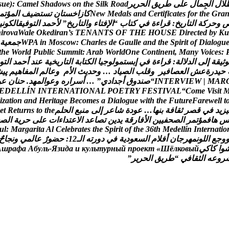
ل
ل
ا
ل
ج
م
ا
ل
ع
ل
ى
ط
ر
ي
ق
ا
ل
ح
ر
ي
ر
d
a
o
R
k
l
i
S
e
h
t
n
o
s
w
o
d
a
h
S
l
e
m
a
C
:
)
e
u
s
a
r
G
e
h
t
r
o
f
s
e
t
a
c
i
f
i
t
r
e
C
d
n
a
s
l
a
d
e
M
w
e
N
ك
ا
ز
ا
خ
س
ت
ا
ن
ت
س
ت
ض
ي
ف
ا
ل
م
ؤ
ت
م
و
ح
ر
ك
ة
ا
ل
ت
ا
ر
ي
خ
:
ق
ر
ا
ء
ة
ف
ي
ك
ت
ا
ب
“
ا
ل
ف
ت
ا
ء
و
ا
ل
ت
ا
ر
ي
خ
”
ل
ح
م
د
ا
ل
ت
و
ف
ي
ق
ا
ل
ك
و
ن
ي
h
i
r
o
v
a
W
a
l
e
O
k
e
d
i
r
a
n
’
s
T
E
N
A
N
T
S
O
F
T
H
E
H
O
U
S
E
D
i
r
e
c
t
e
d
b
y
K
u
u
g
o
l
a
i
D
f
o
t
i
r
i
p
S
e
h
t
d
n
a
e
l
l
u
a
G
e
d
s
e
l
r
a
h
C
:
w
o
c
s
o
M
n
i
A
P
W
ج
م
ع
ي
ة
t
h
e
W
o
r
l
d
P
u
b
l
i
c
S
u
m
m
i
t
:
A
r
a
b
W
o
r
l
d
O
n
e
C
o
n
t
i
n
e
n
t
,
M
a
n
y
V
o
i
c
e
s
:
و
ث
ي
ق
ة
إ
ل
ى
ا
ل
د
ل
ل
ة
:
ق
ر
ا
ء
ة
ف
ي
إ
ب
س
ت
م
و
ل
و
ج
ي
ا
ا
ل
ك
ت
ا
ب
ة
ا
ل
ت
ا
ر
ي
خ
ي
ة
ع
ن
د
أ
ح
م
د
ا
ل
ت
و
ح
ي
د
ر
ة
ع
ش
ا
ل
ع
ص
ا
ف
ي
ر
و
ق
ل
ب
ا
ل
ص
ي
ا
د
…
و
ح
د
ي
ث
ا
ل
م
و
ع
ا
ل
م
ا
ل
م
ف
ا
ه
ي
م
پ
ی
ش
R
A
M
|
W
E
I
V
R
E
T
N
I
“
ص
ن
د
و
ق
أ
ج
د
ا
د
ي
”
…
أ
س
ر
ا
ر
ه
و
ع
و
ا
ل
م
ه
د
.
ح
ن
ا
ن
ع
و
E
D
E
L
L
Í
N
I
N
T
E
R
N
A
T
I
O
N
A
L
P
O
E
T
R
Y
F
E
S
T
I
V
A
L
“
C
o
m
e
V
i
s
i
t
i
z
a
t
i
o
n
a
n
d
H
e
r
i
t
a
g
e
B
e
c
o
m
e
s
a
D
i
a
l
o
g
u
e
w
i
t
h
t
h
e
F
u
t
u
r
e
F
a
r
e
w
e
l
l
t
ي
ز
ي
د
ف
ي
ق
ص
ر
ث
ق
ا
ف
ة
ب
ن
ه
ا
…
ع
و
د
ة
ش
ا
ع
ر
إ
ل
ى
م
ن
ب
ع
ا
ل
ح
ل
م
e
h
t
o
t
s
n
r
u
t
e
R
t
e
ه
ا
ف
م
ؤ
ت
م
ر
ا
ل
ص
ح
ف
ي
ي
ن
ا
ل
ف
ا
ر
ق
ة
ي
د
ي
ن
ت
ص
ا
ع
د
ا
ل
ع
ت
د
ا
ء
ا
ت
ع
ل
ى
ح
ر
ي
ة
ا
ل
ص
u
l
:
M
a
r
g
a
r
i
t
a
A
l
C
e
l
e
b
r
a
t
e
s
t
h
e
S
p
i
r
i
t
o
f
t
h
e
3
6
t
h
M
e
d
e
l
l
í
n
I
n
t
e
r
n
a
t
i
o
و
ج
ع
ا
ل
ل
و
ن
م
ه
ر
ج
ا
ن
أ
ف
ل
م
ا
ل
س
ع
و
د
ي
ة
ف
ي
د
و
ر
ت
ه
ا
ل
ـ
2
1
:
ح
ض
و
ر
ع
ا
ل
م
ي
و
ن
ج
ا
ح
و
ا
ك
ا
ك
ي
й
ы
в
о
к
л
ё
Ш
«
т
к
е
о
р
п
й
ы
н
р
у
т
ь
л
у
к
и
а
д
и
з
Я
-
ь
л
у
б
А
а
ф
а
р
ш
А
ر
و
ع
ه
ا
ل
ث
ق
ا
ف
ي
“
ط
ر
ي
ق
ا
ل
ح
ر
ي
ر
”