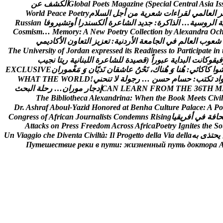
s
I
a
i
s
A
l
a
r
t
n
e
C
l
a
i
c
e
p
S
(
e
n
i
z
a
g
a
M
s
t
e
o
P
l
a
b
o
l
G
ا
ل
ك
ش
ف
ع
ن
ر
ا
ل
ع
ا
ل
م
ي
ل
ق
ر
ا
ء
ا
ت
ش
ع
ر
ي
ة
م
ن
أ
ج
ل
ا
ل
س
ل
م
y
r
t
e
o
P
e
c
a
e
P
d
l
r
o
W
ة
ا
ل
ر
و
س
ي
ة
…
ا
ل
ذ
ا
ك
ر
ة
:
ج
د
ي
د
ا
ل
ش
ا
ع
ر
ة
أ
ل
ك
س
ن
د
ر
ا
أ
و
ت
ش
ي
ر
و
ف
ا
n
a
i
s
s
u
R
C
o
s
m
i
s
m
…
M
e
m
o
r
y
:
A
N
e
w
P
o
e
t
r
y
C
o
l
l
e
c
t
i
o
n
b
y
A
l
e
x
a
n
d
r
a
O
c
ش
ع
و
ب
ا
ل
ع
ا
ل
م
ف
ي
ا
ل
ج
ا
م
ع
ة
ا
ل
ر
د
ن
ي
ة
:
ت
ع
ز
ي
ز
ا
ل
ت
ع
ا
و
ن
ا
ل
ك
ا
د
ي
م
ي
T
h
e
U
n
i
v
e
r
s
i
t
y
o
f
J
o
r
d
a
n
e
x
p
r
e
s
s
e
d
i
t
s
R
e
a
d
i
n
e
s
s
t
o
P
a
r
t
i
c
i
p
a
t
e
i
n
ف
ي
ق
و
ك
ا
ن
ت
ا
ل
ب
د
ا
ي
ة
ع
ب
و
ر
ا
(
ق
ص
ي
د
ة
ل
ل
ش
ا
ع
ر
ة
ا
ل
ل
ب
ن
ا
ن
ي
ة
ر
ي
ت
ا
ن
ج
ي
ب
و
ا
ک
ا
ک
ا
ئ
ي
:
ه
ن
ا
و
ه
ن
ا
ك
،
ن
ح
ن
ع
ا
ش
ق
ا
ن
ن
د
ي
ا
ن
و
م
غ
م
و
ر
ا
ن
E
V
I
S
U
L
C
X
E
ا
د
ت
ك
ت
ب
:
ح
س
ا
م
ح
س
ن
…
ر
ج
و
ل
ة
ل
ت
ن
ح
ن
ي
!
D
L
R
O
W
E
H
T
T
A
H
W
M
H
T
6
3
E
H
T
M
O
R
F
N
R
A
E
L
N
A
C
إ
د
ج
ا
ر
م
و
ر
ا
ن
…
ر
ح
ل
ة
ا
ل
ب
ح
ث
T
h
e
B
i
b
l
i
o
t
h
e
c
a
A
l
e
x
a
n
d
r
i
n
a
:
W
h
e
n
t
h
e
B
o
o
k
M
e
e
t
s
C
i
v
i
l
D
r
.
A
s
h
r
a
f
A
b
o
u
l
-
Y
a
z
i
d
H
o
n
o
r
e
d
a
t
B
e
n
h
a
C
u
l
t
u
r
e
P
a
l
a
c
e
:
A
P
o
ح
ا
ف
ة
ف
ي
أ
ف
ر
ي
ق
ي
ا
g
n
i
s
i
R
s
n
m
e
d
n
o
C
s
t
s
i
l
a
n
r
u
o
J
n
a
c
i
r
f
A
f
o
s
s
e
r
g
n
o
C
A
t
t
a
c
k
s
o
n
P
r
e
s
s
F
r
e
e
d
o
m
A
c
r
o
s
s
A
f
r
i
c
a
P
o
e
t
r
y
I
g
n
i
t
e
s
t
h
e
S
o
ي
ح
ت
ذ
ى
ب
ه
a
l
l
e
d
a
i
V
a
l
l
e
d
o
t
t
e
g
o
r
P
l
I
:
à
t
l
i
v
i
C
a
t
n
e
v
i
D
e
h
c
o
i
g
g
a
i
V
n
U
П
у
т
е
ш
е
с
т
в
и
е
р
е
к
и
в
п
у
т
и
:
ж
и
з
н
е
н
н
ы
й
п
у
т
ь
д
о
к
т
о
р
а