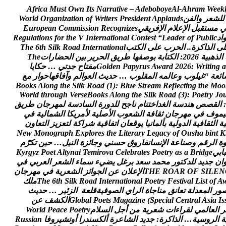
A
f
r
i
c
a
M
u
s
t
O
w
n
I
t
s
N
a
r
r
a
t
i
v
e
–
A
d
e
b
o
b
o
y
e
A
l
-
A
h
r
a
m
W
e
e
k
ل
ل
ش
ع
ر
و
ا
ل
ف
ن
s
d
u
a
l
p
p
A
t
n
e
d
i
s
e
r
P
s
r
e
t
i
r
W
f
o
n
o
i
t
a
z
i
n
a
g
r
O
d
l
r
o
W
م
س
ت
ق
ب
ل
ا
ل
ع
ل
م
ا
ل
ف
ر
ي
ق
ي
s
e
z
i
n
g
o
c
e
R
n
o
i
s
s
i
m
m
o
C
n
a
e
p
o
r
u
E
ا
د
c
i
l
b
u
P
f
o
r
e
d
a
e
L
“
t
s
e
t
n
o
C
l
a
n
o
i
t
a
n
r
e
t
n
I
V
e
h
t
r
o
f
s
n
o
i
t
a
l
u
g
e
R
ل
ى
ا
ل
ذ
ا
ك
ر
ة
.
.
ا
ل
ح
ر
ب
ع
ل
ى
ا
ل
ك
ت
ب
l
a
n
o
i
t
a
n
r
e
t
n
I
d
a
o
R
k
l
i
S
h
t
6
e
h
T
ا
ل
ذ
ه
ب
ي
ة
6
2
0
2
:
ا
ل
ك
ت
ا
ب
ة
ب
و
ص
ف
ه
ا
ط
ر
ي
ق
ا
ل
ح
ر
ي
ر
ب
ي
ن
ا
ل
ح
ض
ا
ر
ا
ت
e
h
T
a
g
n
i
t
i
r
W
:
6
2
0
2
d
r
a
w
A
s
u
r
y
p
a
P
n
e
d
l
o
G
م
ف
ت
ا
ح
ج
د
ت
ي
…
ح
ك
ا
ي
ا
ا
ئ
ع
ة
“
غ
ي
ل
و
ب
و
ع
ا
ل
م
ه
ا
ل
م
ق
ل
و
ب
…
ح
د
ي
ث
ا
ل
ع
و
ا
ل
م
و
آ
ف
ا
ق
ه
ا
ح
و
ا
ر
م
ع
B
o
o
k
s
A
l
o
n
g
t
h
e
S
i
l
k
R
o
a
d
(
1
)
:
B
l
u
e
S
t
r
e
a
m
R
e
f
l
e
c
t
i
n
g
t
h
e
M
o
o
W
o
r
l
d
t
h
r
o
u
g
h
V
e
r
s
e
B
o
o
k
s
A
l
o
n
g
t
h
e
S
i
l
k
R
o
a
d
(
3
)
:
P
o
e
t
r
y
J
o
:
ا
ل
ق
ص
ص
ه
ن
د
س
ة
ا
ل
غ
د
ا
خ
ت
ت
ا
م
ن
ا
ج
ح
ل
ل
د
و
ر
ة
ا
ل
س
ا
د
س
ة
ل
م
ه
ر
ج
ا
ن
ط
ر
ي
ق
ي
م
و
ف
ف
ي
م
ه
ر
ج
ا
ن
ث
ق
ا
ف
ة
ا
ل
ش
ع
و
ب
ا
ل
ص
ل
ي
ة
ل
م
ر
ي
ك
ا
ا
ل
ش
م
ا
ل
ي
ة
ف
ي
ي
ة
ا
ل
ث
ق
ا
ف
ي
ة
ا
ل
د
و
ل
ي
ة
ب
أ
ل
م
ا
ن
ي
ا
ي
و
ق
ع
ا
ن
ا
ت
ف
ا
ق
ي
ة
ش
ر
ا
ك
ة
ل
ت
ع
ز
ي
ز
ا
ل
ت
ع
ا
و
ن
N
e
w
M
o
n
o
g
r
a
p
h
E
x
p
l
o
r
e
s
t
h
e
L
i
t
e
r
a
r
y
L
e
g
a
c
y
o
f
O
u
s
h
a
b
i
n
t
K
ة
ا
ل
ر
ق
م
و
ص
ن
ا
ع
ة
ا
ل
ن
س
ا
ن
ف
ا
ر
و
ق
ح
س
ن
ي
و
ج
ا
ئ
ز
ة
ا
ل
ن
ي
ل
…
ح
ي
ن
ت
ك
ر
م
ب
ا
ب
ي
e
g
d
i
r
B
a
s
a
y
r
t
e
o
P
s
e
t
a
r
b
e
l
e
C
a
v
o
r
i
m
e
T
i
a
n
y
t
l
A
t
e
o
P
z
y
g
r
y
K
ا
ن
ج
د
ي
د
ل
ل
د
ك
ت
و
ر
م
ح
م
د
س
ع
د
ب
ر
غ
ل
ي
ض
ي
ء
س
م
ا
ء
ا
ل
ش
ع
ر
ا
ل
ع
ر
ب
ي
ف
ي
N
E
L
I
S
F
O
R
A
O
R
E
H
T
ا
ل
ع
ل
ن
ع
ن
ا
ل
ج
و
ا
ئ
ز
ا
ل
ش
ع
ر
ي
ة
ف
ي
م
ه
ر
ج
ا
ن
A
f
o
t
s
i
L
l
a
v
i
t
s
e
F
y
r
t
e
o
P
l
a
n
o
i
t
a
n
r
e
t
n
I
d
a
o
R
k
l
i
S
h
t
6
e
h
T
م
ل
ك
و
ر
ا
ل
م
ع
د
ل
ة
ت
ع
ا
ن
ق
م
ن
ا
ج
ا
ة
ا
ل
ر
ا
ي
ا
ل
ص
و
ف
ي
ة
ق
ل
ع
ة
ا
ل
ز
ئ
ي
ر
…
ح
د
ي
ث
s
I
a
i
s
A
l
a
r
t
n
e
C
l
a
i
c
e
p
S
(
e
n
i
z
a
g
a
M
s
t
e
o
P
l
a
b
o
l
G
ا
ل
ك
ش
ف
ع
ن
ر
ا
ل
ع
ا
ل
م
ي
ل
ق
ر
ا
ء
ا
ت
ش
ع
ر
ي
ة
م
ن
أ
ج
ل
ا
ل
س
ل
م
y
r
t
e
o
P
e
c
a
e
P
d
l
r
o
W
ة
ا
ل
ر
و
س
ي
ة
…
ا
ل
ذ
ا
ك
ر
ة
:
ج
د
ي
د
ا
ل
ش
ا
ع
ر
ة
أ
ل
ك
س
ن
د
ر
ا
أ
و
ت
ش
ي
ر
و
ف
ا
n
a
i
s
s
u
R