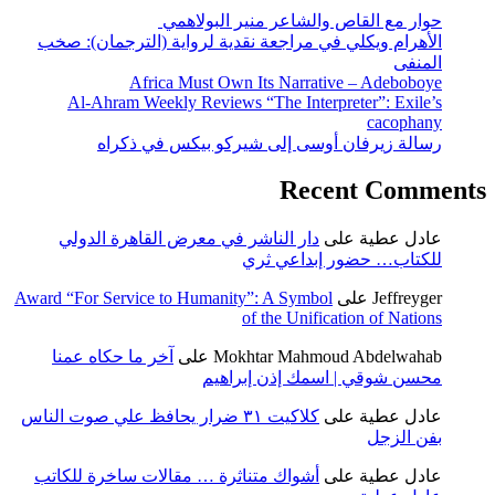
حوار مع القاص والشاعر منير البولاهمي
الأهرام ويكلي في مراجعة نقدية لرواية (الترجمان): صخب
المنفى
Africa Must Own Its Narrative – Adeboboye
Al-Ahram Weekly Reviews “The Interpreter”: Exile’s
cacophany
رسالة زيرفان أوسى إلى شيركو بيكس في ذكراه
Recent Comments
عادل عطية
على
دار الناشر في معرض القاهرة الدولي
للكتاب… حضور إبداعي ثري
Jeffreyger
على
Award “For Service to Humanity”: A Symbol
of the Unification of Nations
Mokhtar Mahmoud Abdelwahab
على
آخر ما حكاه عمنا
محسن شوقي | اسمك إذن إبراهيم
عادل عطية
على
كلاكيت ٣١ ضرار يحافظ علي صوت الناس
بفن الزجل
عادل عطية
على
أشواك متناثرة … مقالات ساخرة للكاتب