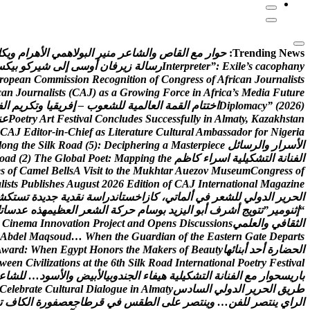
Trending News:
ح
و
ا
ر
م
ع
ا
ل
ق
ا
ص
و
ا
ل
ش
ا
ع
ر
م
ن
ي
ر
ا
ل
ب
و
ل
ه
م
ي
ا
ل
ه
ر
ا
م
و
ي
ك
ل
y
n
a
h
p
o
c
a
c
s
’
e
l
i
x
E
:
”
r
e
t
e
r
p
r
e
t
n
I
ر
س
ا
ل
ة
ز
ي
ر
ف
ا
ن
أ
و
س
ى
إ
ل
ى
ش
ي
ر
ك
و
ب
ي
ك
س
r
o
p
e
a
n
C
o
m
m
i
s
s
i
o
n
R
e
c
o
g
n
i
t
i
o
n
o
f
C
o
n
g
r
e
s
s
o
f
A
f
r
i
c
a
n
J
o
u
r
n
a
l
i
s
t
s
c
a
n
J
o
u
r
n
a
l
i
s
t
s
(
C
A
J
)
a
s
a
G
r
o
w
i
n
g
F
o
r
c
e
i
n
A
f
r
i
c
a
’
s
M
e
d
i
a
F
u
t
u
r
e
)
6
2
0
2
(
”
y
c
a
m
o
l
p
i
D
ا
خ
ت
ت
ا
م
ا
ل
ق
م
ة
ا
ل
ع
ا
ل
م
ي
ة
ل
ل
ش
ع
و
ب
–
إ
ف
ر
ي
ق
ي
ا
و
ت
ك
ر
ي
م
ا
ل
ف
n
a
t
s
h
k
a
z
a
K
,
y
t
a
m
l
A
n
i
y
l
l
u
f
s
s
e
c
c
u
S
s
e
d
u
l
c
n
o
C
l
a
v
i
t
s
e
F
t
r
A
y
r
t
e
o
P
ع
ن
C
A
J
E
d
i
t
o
r
-
i
n
-
C
h
i
e
f
a
s
L
i
t
e
r
a
t
u
r
e
C
u
l
t
u
r
a
l
A
m
b
a
s
s
a
d
o
r
f
o
r
N
i
g
e
r
i
a
ا
ل
س
ر
ا
ر
و
ا
ل
ر
س
ا
ئ
ل
e
c
e
i
p
r
e
t
s
a
M
a
g
n
i
r
e
h
p
i
c
e
D
:
)
5
(
d
a
o
R
k
l
i
S
e
h
t
g
n
o
l
ا
ل
ف
ن
ا
ن
ة
ا
ل
ت
ش
ك
ي
ل
ي
ة
ا
س
ر
ا
ء
ك
ا
ظ
م
e
h
t
g
n
i
p
p
a
M
:
t
e
o
P
l
a
b
o
l
G
e
h
T
)
2
(
d
a
o
e
s
o
f
C
a
m
e
l
B
e
l
l
s
A
V
i
s
i
t
t
o
t
h
e
M
u
k
h
t
a
r
A
u
e
z
o
v
M
u
s
e
u
m
C
o
n
g
r
e
s
s
o
f
a
l
i
s
t
s
P
u
b
l
i
s
h
e
s
A
u
g
u
s
t
2
0
2
6
E
d
i
t
i
o
n
o
f
C
A
J
I
n
t
e
r
n
a
t
i
o
n
a
l
M
a
g
a
z
i
n
e
ا
ل
ح
ر
ي
ر
ا
ل
د
و
ل
ي
ل
ل
ش
ع
ر
ف
ي
أ
ل
م
ا
ت
ي
،
ك
ا
ز
ا
خ
س
ت
ا
ن
د
ر
ا
س
ة
ن
ق
د
ي
ة
ج
د
ي
د
ة
ت
س
ت
ك
ش
“
إ
ث
ن
و
م
ي
ر
”
ت
ت
و
ي
ج
أ
ش
ر
ف
أ
ب
و
ا
ل
ي
ز
ي
د
ب
و
س
ا
م
ح
ر
ك
ة
ا
ل
ش
ع
ر
ا
ل
ع
ظ
ي
م
ه
ذ
ه
ع
د
س
ا
ت
ا
ل
ث
ق
ا
ف
ي
و
ا
ل
ع
ل
م
ي
s
n
o
i
s
s
u
c
s
i
D
s
n
e
p
O
d
n
a
t
c
e
j
o
r
P
n
o
i
t
a
v
o
n
n
I
a
m
e
n
i
C
A
b
d
e
l
M
a
q
s
o
u
d
…
W
h
e
n
t
h
e
G
u
a
r
d
i
a
n
o
f
t
h
e
E
a
s
t
e
r
n
G
a
t
e
D
e
p
a
r
t
s
ا
ل
ح
ض
ا
ر
ة
أ
ح
د
أ
ب
ن
ا
ئ
ه
ا
y
t
u
a
e
B
f
o
s
r
e
k
a
M
e
h
t
s
r
o
n
o
H
t
p
y
g
E
n
e
h
W
:
d
r
a
w
A
w
e
e
n
C
i
v
i
l
i
z
a
t
i
o
n
s
a
t
t
h
e
6
t
h
S
i
l
k
R
o
a
d
I
n
t
e
r
n
a
t
i
o
n
a
l
P
o
e
t
r
y
F
e
s
t
i
v
a
l
ب
ا
ر
ي
س
ح
و
ا
ر
م
ع
ا
ل
ف
ن
ا
ن
ة
ا
ل
ت
ش
ك
ي
ل
ي
ة
ه
ي
ف
ا
ء
ا
ل
ج
ن
د
و
ب
ي
ا
ل
ب
ي
ض
و
ا
ل
س
و
د
…
ل
ل
ش
ا
ع
ط
ر
ي
ق
ا
ل
ح
ر
ي
ر
ا
ل
د
و
ل
ي
ا
ل
س
ا
د
س
y
t
a
m
l
A
n
i
e
u
g
o
l
a
i
D
l
a
r
u
t
l
u
C
e
t
a
r
b
e
l
e
C
ا
ل
ر
ا
ي
ي
ن
ت
ص
ر
ل
ل
ف
ن
…
و
ي
ن
ت
ص
ر
ع
ل
ى
ا
ل
ط
ق
س
ف
ي
ق
ر
ط
ا
ج
ع
ص
ف
و
ر
ة
ا
ل
ك
ا
ف
ت