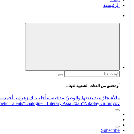
الرئيسية
البحث
عن:
أو تحقق من الفئات الشعبية لدينا...
- الأشجارُ عند بعضِها والوطنُ مِدخَنة
-سأجلب لك زهرة يا أحمد
elease
"Nikolay Gumilyov و poet
"Literary Asia 2025
"Dialogue"
etic Talents
Subscribe