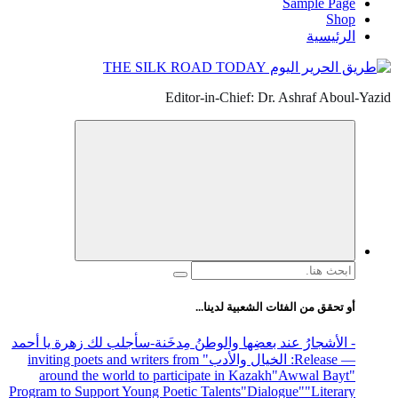
Sample Page
Shop
الرئيسية
Editor-in-Chief: Dr. Ashraf Aboul-Yazid
البحث
عن:
أو تحقق من الفئات الشعبية لدينا...
- الأشجارُ عند بعضِها والوطنُ مِدخَنة
-سأجلب لك زهرة يا أحمد
— Release
: الخيال والأدب
" inviting poets and writers from
around the world to participate in Kazakh
"Awwal Bayt"
Program to Support Young Poetic Talents
"Dialogue"
"Literary