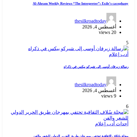
Al-Ahram Weekly Reviews “The Interpreter”: Exile’s cacophany
thesilkroadtoday
أغسطس 4, 2026
20 views
5
أدب
إعلام
رسالة زيرفان أوسى إلى شيركو بيكس في ذكراه
thesilkroadtoday
أغسطس 4, 2026
9 views
6
أحداث
أدب
إعلام
مجلة سُلاف الثقافية تحتفي بمهرجان طريق الحرير الدولي للشعر والفن