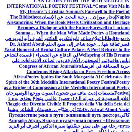
CAN LEARN FROM THE 36TH MEDELLÍN
INTERNATIONAL POETRY FESTIVAL
“Come Visit Me in
My Dreams”: Cristina Somma’s Farewell to the Poet of
Naples
إدجار موران… رحلة البحث عن الإنسان
The Bibliotheca
Alexandrina: When the Book Meets Civilization and Heritage
Becomes a Dialogue with the Future
Farewell to Luciano
Somma… When the Man Who Made Poetry a Homeland
Departs
إيطاليا تودّع شاعر نابولي
تكريم الدكتور أشرف أبو اليزيد في
قصر ثقافة بنها… عودة شاعر إلى منبع الحلم
Dr. Ashraf Aboul-
Yazid Honored at Benha Culture Palace: A Poet Returns to the
Wellspring of His Dreams
في الدفاع عن الشعراء | قصيدة للشاعر
نيلس هاف
مؤتمر الصحفيين الأفارقة يدين تصاعد الاعتداءات على
حرية الصحافة في أفريقيا
Congress of African Journalists
Condemns Rising Attacks on Press Freedom Across
Africa
Poetry Ignites the Soul: Margarita Al Celebrates the
Spirit of the 36th Medellín International Poetry Festival
Poetry
as a Bridge of Compassion at the Medellín International Poetry
Festival
ملصقات إديث بياف بين شجون الصوت ووجع اللون
مهرجان
أفلام السعودية في دورته الـ12: حضورٌ عالمي ونجاحٌ يحتذى به
Un
Viaggio che Diventa Civiltà: Il Progetto della Via della Seta del
Dr. Ashraf Aboul-Yazid
سَيَٲتي صَبّاح … قصيدتان للشاعر بيشوا
كاكي
Путешествие реки в пути: жизненный путь доктора
Ашрафа Абуль-Язида и культурный проект «Шёлковый
путь»
رحلة نهرٍ على سفر جسّدتها سيرة الدكتور أشرف أبو اليزيد
ومشروعه الثقافي “طريق الحرير”