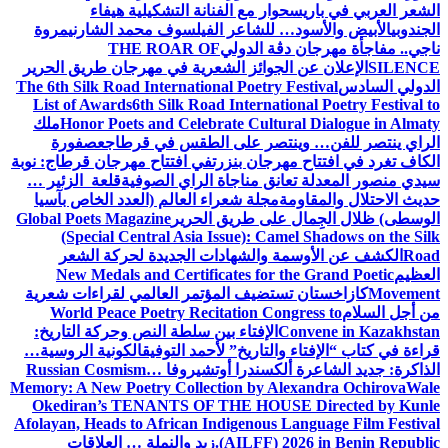
الشعر العربي في باريس
حوار مع الفنانة التشكيلية هيفاء
الجندوبي
الأبيض والأسود… للشاعر الفيلسوف محمد الشارني
مروة
ناجي.. مفاجأة مهرجان دڨة الدولي
THE ROAR OF
SILENCE
الإعلان عن الجوائز الشعرية في مهرجان طريق الحرير
الدولي السادس
The 6th Silk Road International Poetry Festival
List of Awards
6th Silk Road International Poetry Festival to
Honor Poets and Celebrate Cultural Dialogue in Almaty
ملك
الراي ينتصر للفن… وينتصر على الطقس في قرطاج
عصفورة
الكاف تغرد في افتتاح مهرجان بنزرت
في افتتاح مهرجان قرطاج: نوبة
سيدي منصور المعدلة تعانق مناجاة الراي الصوفية
قلعة الزئير …
حديث الاحتلال والمقاومة
مجلة شعراء العالم (العدد الخاص بآسيا
الوسطى) ظلال الجِمال على طريق الحرير
Global Poets Magazine
(Special Central Asia Issue): Camel Shadows on the Silk
Road
الكشف عن الأوسمة والشهادات الجديدة لحركة الشعر
العظيم
New Medals and Certificates for the Grand Poetic
Movement
كازاخستان تستضيف المؤتمر العالمي لقراءات شعرية
من أجل السلام
World Peace Poetry Recitation Congress to
Convene in Kazakhstan
الإفتاء بين سلطة النص وحركة التاريخ:
قراءة في كتاب “الإفتاء والتاريخ” لأحمد التوفيق
الكونية الروسية…
الذاكرة: جديد الشاعرة ألكسندرا أوتشيروفا
Russian Cosmism…
Memory: A New Poetry Collection by Alexandra Ochirova
Wale
Okediran’s TENANTS OF THE HOUSE Directed by Kunle
Afolayan, Heads to African Indigenous Language Film Festival
(AILFF) 2026 in Benin Republic.
زيد والنملة … العلاقات