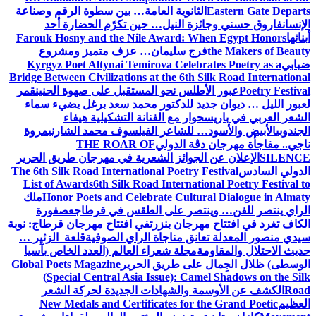
Eastern Gate Departs
الثانوية العامة… بين سطوة الرقم وصناعة
الإنسان
فاروق حسني وجائزة النيل… حين تكرّم الحضارة أحد
أبنائها
Farouk Hosny and the Nile Award: When Egypt Honors
the Makers of Beauty
فرج سليمان… عزف متميز ومشروع
ضبابي
Kyrgyz Poet Altynai Temirova Celebrates Poetry as a
Bridge Between Civilizations at the 6th Silk Road International
Poetry Festival
عبور الأطلس نحو المستقبل على صهوة الحنين
قمر
لعبور الليل … ديوان جديد للدكتور محمد سعد برغل يضيء سماء
الشعر العربي في باريس
حوار مع الفنانة التشكيلية هيفاء
الجندوبي
الأبيض والأسود… للشاعر الفيلسوف محمد الشارني
مروة
ناجي.. مفاجأة مهرجان دڨة الدولي
THE ROAR OF
SILENCE
الإعلان عن الجوائز الشعرية في مهرجان طريق الحرير
الدولي السادس
The 6th Silk Road International Poetry Festival
List of Awards
6th Silk Road International Poetry Festival to
Honor Poets and Celebrate Cultural Dialogue in Almaty
ملك
الراي ينتصر للفن… وينتصر على الطقس في قرطاج
عصفورة
الكاف تغرد في افتتاح مهرجان بنزرت
في افتتاح مهرجان قرطاج: نوبة
سيدي منصور المعدلة تعانق مناجاة الراي الصوفية
قلعة الزئير …
حديث الاحتلال والمقاومة
مجلة شعراء العالم (العدد الخاص بآسيا
الوسطى) ظلال الجِمال على طريق الحرير
Global Poets Magazine
(Special Central Asia Issue): Camel Shadows on the Silk
Road
الكشف عن الأوسمة والشهادات الجديدة لحركة الشعر
العظيم
New Medals and Certificates for the Grand Poetic