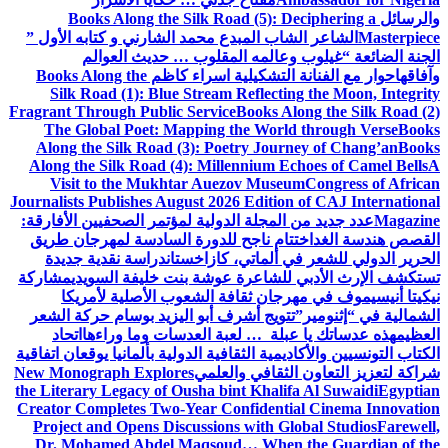
والرسائل
Books Along the Silk Road (5): Deciphering a
Masterpiece
الشاعر الشاب المبدع محمد الشارني و كتابه الأول ”
الجنة الضائعة “
غيلوب وعالمه المقلوب … حديث العوالم
وآفاقها
حوار مع الفنانة التشكيلية اسراء كاظم
Books Along the
Silk Road (1): Blue Stream Reflecting the Moon, Integrity
Fragrant Through Public Service
Books Along the Silk Road (2)
The Global Poet: Mapping the World through Verse
Books
Along the Silk Road (3): Poetry Journey of Chang’an
Books
Along the Silk Road (4): Millennium Echoes of Camel Bells
A
Visit to the Mukhtar Auezov Museum
Congress of African
Journalists Publishes August 2026 Edition of CAJ International
Magazine
عدد جديد من المجلة الدولية لمؤتمر الصحفيين الأفارقة:
القصص هندسة الغد
اختتام ناجح للدورة السادسة لمهرجان طريق
الحرير الدولي للشعر في ألماتي، كازاخستان
دراسة نقدية جديدة
تستكشف الإرث الأدبي للشاعرة عوشة بنت خليفة السويدي
مشاركة
نيكيتا أنيسيموف في مهرجان ثقافة الشعوب الأصلية لأمريكا
الشمالية في “إثنومير”
تتويج أشرف أبو اليزيد بوسام حركة الشعر
العظيم
هذه عدساتك يا عبلة … لعبة العدسات وما وراءها
اتحاد
الكتاب التونسيين والأكاديمية الثقافية الدولية بألمانيا يوقعان اتفاقية
شراكة لتعزيز التعاون الثقافي والعلمي
New Monograph Explores
the Literary Legacy of Ousha bint Khalifa Al Suwaidi
Egyptian
Creator Completes Two-Year Confidential Cinema Innovation
Project and Opens Discussions with Global Studios
Farewell,
Dr. Mohamed Abdel Maqsoud… When the Guardian of the