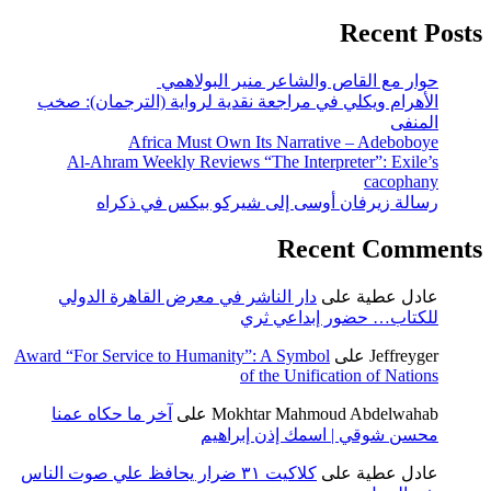
Recent Posts
حوار مع القاص والشاعر منير البولاهمي
الأهرام ويكلي في مراجعة نقدية لرواية (الترجمان): صخب
المنفى
Africa Must Own Its Narrative – Adeboboye
Al-Ahram Weekly Reviews “The Interpreter”: Exile’s
cacophany
رسالة زيرفان أوسى إلى شيركو بيكس في ذكراه
Recent Comments
عادل عطية
على
دار الناشر في معرض القاهرة الدولي
للكتاب… حضور إبداعي ثري
Jeffreyger
على
Award “For Service to Humanity”: A Symbol
of the Unification of Nations
Mokhtar Mahmoud Abdelwahab
على
آخر ما حكاه عمنا
محسن شوقي | اسمك إذن إبراهيم
عادل عطية
على
كلاكيت ٣١ ضرار يحافظ علي صوت الناس