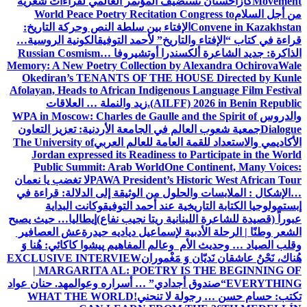
Movement
كازاخستان تستضيف المؤتمر العالمي لقراءات شعرية
من أجل السلام
World Peace Poetry Recitation Congress to
Convene in Kazakhstan
الإفتاء بين سلطة النص وحركة التاريخ:
قراءة في كتاب “الإفتاء والتاريخ” لأحمد التوفيق
الكونية الروسية…
الذاكرة: جديد الشاعرة ألكسندرا أوتشيروفا
Russian Cosmism…
Memory: A New Poetry Collection by Alexandra Ochirova
Wale
Okediran’s TENANTS OF THE HOUSE Directed by Kunle
Afolayan, Heads to African Indigenous Language Film Festival
(AILFF) 2026 in Benin Republic.
زيد والنملة … العلاقات
والدروس
WPA in Moscow: Charles de Gaulle and the Spirit of
Dialogue
جمعية شعوب العالم في الجامعة الأردنية: تعزيز التعاون
الأكاديمي والاستعداد للقمة العامة للعالم العربي
The University of
Jordan expressed its Readiness to Participate in the World
Public Summit: Arab World
One Continent, Many Voices:
PAWA President’s Historic West African Tour
لا تغضب يا نعمان
…الإشكال : الملابسات والحلول
من الوثيقة إلى الدلالة: قراءة في
إبستمولوجيا الكتابة التاريخية عند أحمد التوفيق
وكانت البداية
عبوراً (قصيدة للشاعرة اللبنانية ريتا نجيب نفاع)
إيطاليا… حيث يصبح
الشعر وطنًا | الرحلة الأدبية لإسماعيل دياديه حيدرة
عش العصافير
وقلب الصياد … وحديث الأم وعالم المفاهيم
پیشوا کاکائي: هُنا وَ
هُناك، نَحْنُ عاشقان نَديّان وَ مَغْموران
EXCLUSIVE INTERVIEW
| MARGARITA AL: POETRY IS THE BEGINNING OF
EVERYTHING
“صندوق أجدادي” … أسراره وعوالمه
د. حنان عواد
تكتب: حسام حسن … رجولة لا تنحني!
WHAT THE WORLD