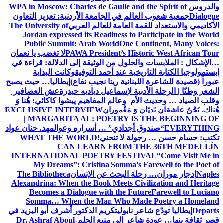
والدروس
WPA in Moscow: Charles de Gaulle and the Spirit of
Dialogue
جمعية شعوب العالم في الجامعة الأردنية: تعزيز التعاون
الأكاديمي والاستعداد للقمة العامة للعالم العربي
The University of
Jordan expressed its Readiness to Participate in the World
Public Summit: Arab World
One Continent, Many Voices:
PAWA President’s Historic West African Tour
لا تغضب يا نعمان
…الإشكال : الملابسات والحلول
من الوثيقة إلى الدلالة: قراءة في
إبستمولوجيا الكتابة التاريخية عند أحمد التوفيق
وكانت البداية
عبوراً (قصيدة للشاعرة اللبنانية ريتا نجيب نفاع)
إيطاليا… حيث يصبح
الشعر وطنًا | الرحلة الأدبية لإسماعيل دياديه حيدرة
عش العصافير
وقلب الصياد … وحديث الأم وعالم المفاهيم
پیشوا کاکائي: هُنا وَ
هُناك، نَحْنُ عاشقان نَديّان وَ مَغْموران
EXCLUSIVE INTERVIEW
| MARGARITA AL: POETRY IS THE BEGINNING OF
EVERYTHING
“صندوق أجدادي” … أسراره وعوالمه
د. حنان عواد
تكتب: حسام حسن … رجولة لا تنحني!
WHAT THE WORLD
CAN LEARN FROM THE 36TH MEDELLÍN
INTERNATIONAL POETRY FESTIVAL
“Come Visit Me in
My Dreams”: Cristina Somma’s Farewell to the Poet of
Naples
إدجار موران… رحلة البحث عن الإنسان
The Bibliotheca
Alexandrina: When the Book Meets Civilization and Heritage
Becomes a Dialogue with the Future
Farewell to Luciano
Somma… When the Man Who Made Poetry a Homeland
Departs
إيطاليا تودّع شاعر نابولي
تكريم الدكتور أشرف أبو اليزيد في
قصر ثقافة بنها… عودة شاعر إلى منبع الحلم
Dr. Ashraf Aboul-