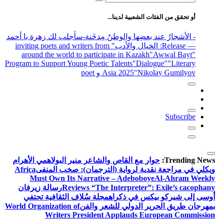
عن:
أو تحقق من الفئات الشعبية لدينا...
- الأشجارُ عند بعضِها والوطنُ مِدخَنة
-سأجلب لك زهرة يا أحمد
— Release
: الخيال والأدب
" inviting poets and writers from
around the world to participate in Kazakh
"Awwal Bayt"
Program to Support Young Poetic Talents
"Dialogue"
"Literary
"Nikolay Gumilyov و poet
Asia 2025
Subscribe
Trending News:
حوار مع القاص والشاعر منير البولاهمي
الأهرام
ويكلي في مراجعة نقدية لرواية (الترجمان): صخب المنفى
Africa
Must Own Its Narrative – Adeboboye
Al-Ahram Weekly
Reviews “The Interpreter”: Exile’s cacophany
رسالة زيرفان
أوسى إلى شيركو بيكس في ذكراه
مجلة سُلاف الثقافية تحتفي
بمهرجان طريق الحرير الدولي للشعر والفن
World Organization of
Writers President Applauds European Commission