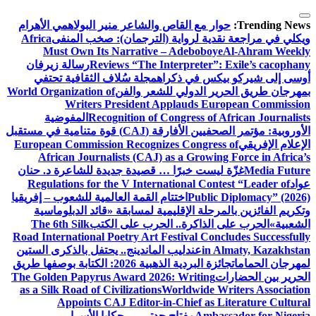
التجاوز
إلى
Trending News:
حوار مع القاص والشاعر منير البولاهمي
الأهرام
المحتوى
ويكلي في مراجعة نقدية لرواية (الترجمان): صخب المنفى
Africa
Must Own Its Narrative – Adeboboye
Al-Ahram Weekly
Reviews “The Interpreter”: Exile’s cacophany
رسالة زيرفان
أوسى إلى شيركو بيكس في ذكراه
مجلة سُلاف الثقافية تحتفي
بمهرجان طريق الحرير الدولي للشعر والفن
World Organization of
Writers President Applauds European Commission
Recognition of Congress of African Journalists
المفوضية
الأوروبية: مؤتمر الصحفيين الأفارقة (CAJ) قوة متنامية في مستقبل
الإعلام الإفريقي
European Commission Recognizes Congress of
African Journalists (CAJ) as a Growing Force in Africa’s
Media Future
غزّة ليست خبرًا … قصيدة جديدة للشاعرة د. حنان
عواد
Regulations for the V International Contest “Leader of
Public Diplomacy” (2026)
اختتام القمة العالمية للشعوب – إفريقيا
وتكريم الفائزين بالمرحلة الإقليمية لمسابقة «قائد الدبلوماسية
الشعبية»
الحرب على الذاكرة.. الحرب على الكتب
The 6th Silk
Road International Poetry Art Festival Concludes Successfully
in Almaty, Kazakhstan
عندليب الماندينج.. يحتفل بالذكرى الستين
لمهرجان الحمامات
جائزة البردية الذهبية 2026: الكتابة بوصفها طريق
الحرير بين الحضارات
The Golden Papyrus Award 2026: Writing
as a Silk Road of Civilizations
Worldwide Writers Association
Appoints CAJ Editor-in-Chief as Literature Cultural
Ambassador for Nigeria
مفتاح جدتي … حكايا الأسرار