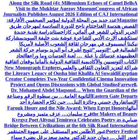
Along the Silk Road (4): Millennium Echoes of Camel Bells
A
Visit to the Mukhtar Auezov Museum
Congress of African
Journalists Publishes August 2026 Edition of CAJ International
Magazine
عدد جديد من المجلة الدولية لمؤتمر الصحفيين الأفارقة:
القصص هندسة الغد
اختتام ناجح للدورة السادسة لمهرجان طريق
الحرير الدولي للشعر في ألماتي، كازاخستان
دراسة نقدية جديدة
تستكشف الإرث الأدبي للشاعرة عوشة بنت خليفة السويدي
مشاركة
نيكيتا أنيسيموف في مهرجان ثقافة الشعوب الأصلية لأمريكا
الشمالية في “إثنومير”
تتويج أشرف أبو اليزيد بوسام حركة الشعر
العظيم
هذه عدساتك يا عبلة … لعبة العدسات وما وراءها
اتحاد
الكتاب التونسيين والأكاديمية الثقافية الدولية بألمانيا يوقعان اتفاقية
شراكة لتعزيز التعاون الثقافي والعلمي
New Monograph Explores
the Literary Legacy of Ousha bint Khalifa Al Suwaidi
Egyptian
Creator Completes Two-Year Confidential Cinema Innovation
Project and Opens Discussions with Global Studios
Farewell,
Dr. Mohamed Abdel Maqsoud… When the Guardian of the
Eastern Gate Departs
الثانوية العامة… بين سطوة الرقم وصناعة
الإنسان
فاروق حسني وجائزة النيل… حين تكرّم الحضارة أحد
أبنائها
Farouk Hosny and the Nile Award: When Egypt Honors
the Makers of Beauty
فرج سليمان… عزف متميز ومشروع
ضبابي
Kyrgyz Poet Altynai Temirova Celebrates Poetry as a
Bridge Between Civilizations at the 6th Silk Road International
Poetry Festival
عبور الأطلس نحو المستقبل على صهوة الحنين
قمر
لعبور الليل … ديوان جديد للدكتور محمد سعد برغل يضيء سماء