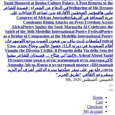
Yazid Honored at Benha Culture Palace: A Poet Returns to the
Wellspring of His Dreams
في الدفاع عن الشعراء | قصيدة للشاعر
نيلس هاف
مؤتمر الصحفيين الأفارقة يدين تصاعد الاعتداءات على
حرية الصحافة في أفريقيا
Congress of African Journalists
Condemns Rising Attacks on Press Freedom Across
Africa
Poetry Ignites the Soul: Margarita Al Celebrates the
Spirit of the 36th Medellín International Poetry Festival
Poetry
as a Bridge of Compassion at the Medellín International Poetry
Festival
ملصقات إديث بياف بين شجون الصوت ووجع اللون
مهرجان
أفلام السعودية في دورته الـ12: حضورٌ عالمي ونجاحٌ يحتذى به
Un
Viaggio che Diventa Civiltà: Il Progetto della Via della Seta del
Dr. Ashraf Aboul-Yazid
سَيَٲتي صَبّاح … قصيدتان للشاعر بيشوا
كاكي
Путешествие реки в пути: жизненный путь доктора
Ашрафа Абуль-Язида и культурный проект «Шёлковый
путь»
رحلة نهرٍ على سفر جسّدتها سيرة الدكتور أشرف أبو اليزيد
ومشروعه الثقافي “طريق الحرير”
الخميس. أغسطس 6th, 2026
Home
Cart
Checkout
My account