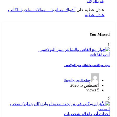
بفن الزجل
عادل عطية
على
أشواك متناثرة … مقالات ساخرة للكاتب
عادل عطية
You Missed
1
أدب
لقاءات
حوار مع القاص والشاعر منير البولاهمي
thesilkroadtoday
أغسطس 5, 2026
5 views
2
أحداث
أدب
إعلام
شخصيات