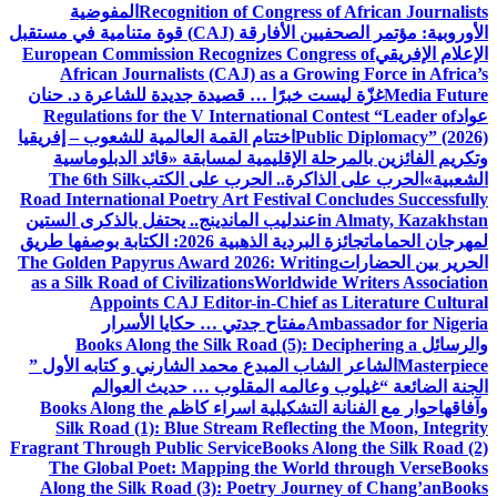
Recognition of Congress of African Journalists
المفوضية
الأوروبية: مؤتمر الصحفيين الأفارقة (CAJ) قوة متنامية في مستقبل
الإعلام الإفريقي
European Commission Recognizes Congress of
African Journalists (CAJ) as a Growing Force in Africa’s
Media Future
غزّة ليست خبرًا … قصيدة جديدة للشاعرة د. حنان
عواد
Regulations for the V International Contest “Leader of
Public Diplomacy” (2026)
اختتام القمة العالمية للشعوب – إفريقيا
وتكريم الفائزين بالمرحلة الإقليمية لمسابقة «قائد الدبلوماسية
الشعبية»
الحرب على الذاكرة.. الحرب على الكتب
The 6th Silk
Road International Poetry Art Festival Concludes Successfully
in Almaty, Kazakhstan
عندليب الماندينج.. يحتفل بالذكرى الستين
لمهرجان الحمامات
جائزة البردية الذهبية 2026: الكتابة بوصفها طريق
الحرير بين الحضارات
The Golden Papyrus Award 2026: Writing
as a Silk Road of Civilizations
Worldwide Writers Association
Appoints CAJ Editor-in-Chief as Literature Cultural
Ambassador for Nigeria
مفتاح جدتي … حكايا الأسرار
والرسائل
Books Along the Silk Road (5): Deciphering a
Masterpiece
الشاعر الشاب المبدع محمد الشارني و كتابه الأول ”
الجنة الضائعة “
غيلوب وعالمه المقلوب … حديث العوالم
وآفاقها
حوار مع الفنانة التشكيلية اسراء كاظم
Books Along the
Silk Road (1): Blue Stream Reflecting the Moon, Integrity
Fragrant Through Public Service
Books Along the Silk Road (2)
The Global Poet: Mapping the World through Verse
Books
Along the Silk Road (3): Poetry Journey of Chang’an
Books