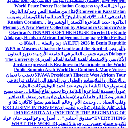
Movement
كازاخستان تستضيف المؤتمر العالمي لقراءات شعرية
من أجل السلام
World Peace Poetry Recitation Congress to
Convene in Kazakhstan
الإفتاء بين سلطة النص وحركة التاريخ:
قراءة في كتاب “الإفتاء والتاريخ” لأحمد التوفيق
الكونية الروسية…
الذاكرة: جديد الشاعرة ألكسندرا أوتشيروفا
Russian Cosmism…
Memory: A New Poetry Collection by Alexandra Ochirova
Wale
Okediran’s TENANTS OF THE HOUSE Directed by Kunle
Afolayan, Heads to African Indigenous Language Film Festival
(AILFF) 2026 in Benin Republic.
زيد والنملة … العلاقات
والدروس
WPA in Moscow: Charles de Gaulle and the Spirit of
Dialogue
جمعية شعوب العالم في الجامعة الأردنية: تعزيز التعاون
الأكاديمي والاستعداد للقمة العامة للعالم العربي
The University of
Jordan expressed its Readiness to Participate in the World
Public Summit: Arab World
One Continent, Many Voices:
PAWA President’s Historic West African Tour
لا تغضب يا نعمان
…الإشكال : الملابسات والحلول
من الوثيقة إلى الدلالة: قراءة في
إبستمولوجيا الكتابة التاريخية عند أحمد التوفيق
وكانت البداية
عبوراً (قصيدة للشاعرة اللبنانية ريتا نجيب نفاع)
إيطاليا… حيث يصبح
الشعر وطنًا | الرحلة الأدبية لإسماعيل دياديه حيدرة
عش العصافير
وقلب الصياد … وحديث الأم وعالم المفاهيم
پیشوا کاکائي: هُنا وَ
هُناك، نَحْنُ عاشقان نَديّان وَ مَغْموران
EXCLUSIVE INTERVIEW
| MARGARITA AL: POETRY IS THE BEGINNING OF
EVERYTHING
“صندوق أجدادي” … أسراره وعوالمه
د. حنان عواد
تكتب: حسام حسن … رجولة لا تنحني!
WHAT THE WORLD