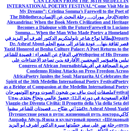
CAN LEARN FROM THE 36TH MEDELLÍN
INTERNATIONAL POETRY FESTIVAL
“Come Visit Me in
My Dreams”: Cristina Somma’s Farewell to the Poet of
Naples
إدجار موران… رحلة البحث عن الإنسان
The Bibliotheca
Alexandrina: When the Book Meets Civilization and Heritage
Becomes a Dialogue with the Future
Farewell to Luciano
Somma… When the Man Who Made Poetry a Homeland
Departs
إيطاليا تودّع شاعر نابولي
تكريم الدكتور أشرف أبو اليزيد في
قصر ثقافة بنها… عودة شاعر إلى منبع الحلم
Dr. Ashraf Aboul-
Yazid Honored at Benha Culture Palace: A Poet Returns to the
Wellspring of His Dreams
في الدفاع عن الشعراء | قصيدة للشاعر
نيلس هاف
مؤتمر الصحفيين الأفارقة يدين تصاعد الاعتداءات على
حرية الصحافة في أفريقيا
Congress of African Journalists
Condemns Rising Attacks on Press Freedom Across
Africa
Poetry Ignites the Soul: Margarita Al Celebrates the
Spirit of the 36th Medellín International Poetry Festival
Poetry
as a Bridge of Compassion at the Medellín International Poetry
Festival
ملصقات إديث بياف بين شجون الصوت ووجع اللون
مهرجان
أفلام السعودية في دورته الـ12: حضورٌ عالمي ونجاحٌ يحتذى به
Un
Viaggio che Diventa Civiltà: Il Progetto della Via della Seta del
Dr. Ashraf Aboul-Yazid
سَيَٲتي صَبّاح … قصيدتان للشاعر بيشوا
كاكي
Путешествие реки в пути: жизненный путь доктора
Ашрафа Абуль-Язида и культурный проект «Шёлковый
путь»
رحلة نهرٍ على سفر جسّدتها سيرة الدكتور أشرف أبو اليزيد
ومشروعه الثقافي “طريق الحرير”