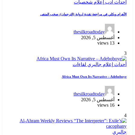
أحداث
أدب
إعلام
شخصيات
الأهرام ويكلي في مراجعة نقدية لرواية (الترجمان): صخب المنفى
thesilkroadtoday
أغسطس 5, 2026
13 views
3
أحداث
إعلام
جاليري
لقاءات
Africa Must Own Its Narrative – Adeboboye
thesilkroadtoday
أغسطس 5, 2026
16 views
4
جاليري