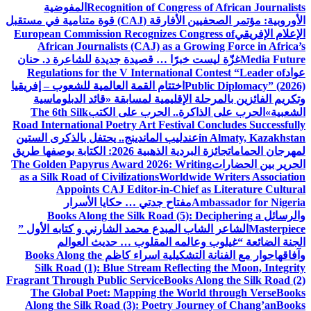
Recognition of Congress of African Journalists
المفوضية
الأوروبية: مؤتمر الصحفيين الأفارقة (CAJ) قوة متنامية في مستقبل
الإعلام الإفريقي
European Commission Recognizes Congress of
African Journalists (CAJ) as a Growing Force in Africa’s
Media Future
غزّة ليست خبرًا … قصيدة جديدة للشاعرة د. حنان
عواد
Regulations for the V International Contest “Leader of
Public Diplomacy” (2026)
اختتام القمة العالمية للشعوب – إفريقيا
وتكريم الفائزين بالمرحلة الإقليمية لمسابقة «قائد الدبلوماسية
الشعبية»
الحرب على الذاكرة.. الحرب على الكتب
The 6th Silk
Road International Poetry Art Festival Concludes Successfully
in Almaty, Kazakhstan
عندليب الماندينج.. يحتفل بالذكرى الستين
لمهرجان الحمامات
جائزة البردية الذهبية 2026: الكتابة بوصفها طريق
الحرير بين الحضارات
The Golden Papyrus Award 2026: Writing
as a Silk Road of Civilizations
Worldwide Writers Association
Appoints CAJ Editor-in-Chief as Literature Cultural
Ambassador for Nigeria
مفتاح جدتي … حكايا الأسرار
والرسائل
Books Along the Silk Road (5): Deciphering a
Masterpiece
الشاعر الشاب المبدع محمد الشارني و كتابه الأول ”
الجنة الضائعة “
غيلوب وعالمه المقلوب … حديث العوالم
وآفاقها
حوار مع الفنانة التشكيلية اسراء كاظم
Books Along the
Silk Road (1): Blue Stream Reflecting the Moon, Integrity
Fragrant Through Public Service
Books Along the Silk Road (2)
The Global Poet: Mapping the World through Verse
Books
Along the Silk Road (3): Poetry Journey of Chang’an
Books