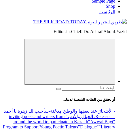
Sample Page
Shop
الرئيسية
Editor-in-Chief: Dr. Ashraf Aboul-Yazid
البحث
عن:
أو تحقق من الفئات الشعبية لدينا...
- الأشجارُ عند بعضِها والوطنُ مِدخَنة
-سأجلب لك زهرة يا أحمد
— Release
: الخيال والأدب
" inviting poets and writers from
around the world to participate in Kazakh
"Awwal Bayt"
Program to Support Young Poetic Talents
"Dialogue"
"Literary