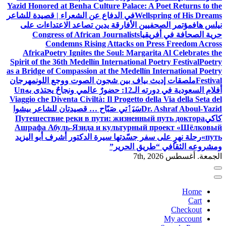
Yazid Honored at Benha Culture Palace: A Poet Returns to the
Wellspring of His Dreams
في الدفاع عن الشعراء | قصيدة للشاعر
نيلس هاف
مؤتمر الصحفيين الأفارقة يدين تصاعد الاعتداءات على
حرية الصحافة في أفريقيا
Congress of African Journalists
Condemns Rising Attacks on Press Freedom Across
Africa
Poetry Ignites the Soul: Margarita Al Celebrates the
Spirit of the 36th Medellín International Poetry Festival
Poetry
as a Bridge of Compassion at the Medellín International Poetry
Festival
ملصقات إديث بياف بين شجون الصوت ووجع اللون
مهرجان
أفلام السعودية في دورته الـ12: حضورٌ عالمي ونجاحٌ يحتذى به
Un
Viaggio che Diventa Civiltà: Il Progetto della Via della Seta del
Dr. Ashraf Aboul-Yazid
سَيَٲتي صَبّاح … قصيدتان للشاعر بيشوا
كاكي
Путешествие реки в пути: жизненный путь доктора
Ашрафа Абуль-Язида и культурный проект «Шёлковый
путь»
رحلة نهرٍ على سفر جسّدتها سيرة الدكتور أشرف أبو اليزيد
ومشروعه الثقافي “طريق الحرير”
الجمعة. أغسطس 7th, 2026
Home
Cart
Checkout
My account