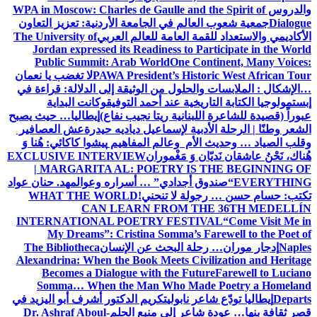
والدروس
WPA in Moscow: Charles de Gaulle and the Spirit of
Dialogue
جمعية شعوب العالم في الجامعة الأردنية: تعزيز التعاون
الأكاديمي والاستعداد للقمة العامة للعالم العربي
The University of
Jordan expressed its Readiness to Participate in the World
Public Summit: Arab World
One Continent, Many Voices:
PAWA President’s Historic West African Tour
لا تغضب يا نعمان
…الإشكال : الملابسات والحلول
من الوثيقة إلى الدلالة: قراءة في
إبستمولوجيا الكتابة التاريخية عند أحمد التوفيق
وكانت البداية
عبوراً (قصيدة للشاعرة اللبنانية ريتا نجيب نفاع)
إيطاليا… حيث يصبح
الشعر وطنًا | الرحلة الأدبية لإسماعيل دياديه حيدرة
عش العصافير
وقلب الصياد … وحديث الأم وعالم المفاهيم
پیشوا کاکائي: هُنا وَ
هُناك، نَحْنُ عاشقان نَديّان وَ مَغْموران
EXCLUSIVE INTERVIEW
| MARGARITA AL: POETRY IS THE BEGINNING OF
EVERYTHING
“صندوق أجدادي” … أسراره وعوالمه
د. حنان عواد
تكتب: حسام حسن … رجولة لا تنحني!
WHAT THE WORLD
CAN LEARN FROM THE 36TH MEDELLÍN
INTERNATIONAL POETRY FESTIVAL
“Come Visit Me in
My Dreams”: Cristina Somma’s Farewell to the Poet of
Naples
إدجار موران… رحلة البحث عن الإنسان
The Bibliotheca
Alexandrina: When the Book Meets Civilization and Heritage
Becomes a Dialogue with the Future
Farewell to Luciano
Somma… When the Man Who Made Poetry a Homeland
Departs
إيطاليا تودّع شاعر نابولي
تكريم الدكتور أشرف أبو اليزيد في
قصر ثقافة بنها… عودة شاعر إلى منبع الحلم
Dr. Ashraf Aboul-