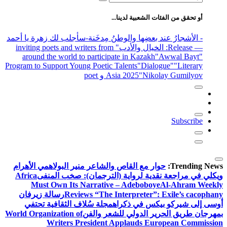
عن:
أو تحقق من الفئات الشعبية لدينا...
- الأشجارُ عند بعضِها والوطنُ مِدخَنة
-سأجلب لك زهرة يا أحمد
— Release
: الخيال والأدب
" inviting poets and writers from
around the world to participate in Kazakh
"Awwal Bayt"
Program to Support Young Poetic Talents
"Dialogue"
"Literary
"Nikolay Gumilyov و poet
Asia 2025
Subscribe
Trending News:
حوار مع القاص والشاعر منير البولاهمي
الأهرام
ويكلي في مراجعة نقدية لرواية (الترجمان): صخب المنفى
Africa
Must Own Its Narrative – Adeboboye
Al-Ahram Weekly
Reviews “The Interpreter”: Exile’s cacophany
رسالة زيرفان
أوسى إلى شيركو بيكس في ذكراه
مجلة سُلاف الثقافية تحتفي
بمهرجان طريق الحرير الدولي للشعر والفن
World Organization of
Writers President Applauds European Commission