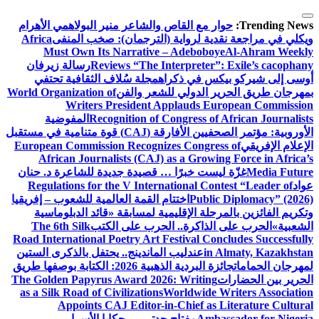
التجاوز
إلى
Trending News:
حوار مع القاص والشاعر منير البولاهمي
الأهرام
المحتوى
ويكلي في مراجعة نقدية لرواية (الترجمان): صخب المنفى
Africa
Must Own Its Narrative – Adeboboye
Al-Ahram Weekly
Reviews “The Interpreter”: Exile’s cacophany
رسالة زيرفان
أوسى إلى شيركو بيكس في ذكراه
مجلة سُلاف الثقافية تحتفي
بمهرجان طريق الحرير الدولي للشعر والفن
World Organization of
Writers President Applauds European Commission
Recognition of Congress of African Journalists
المفوضية
الأوروبية: مؤتمر الصحفيين الأفارقة (CAJ) قوة متنامية في مستقبل
الإعلام الإفريقي
European Commission Recognizes Congress of
African Journalists (CAJ) as a Growing Force in Africa’s
Media Future
غزّة ليست خبرًا … قصيدة جديدة للشاعرة د. حنان
عواد
Regulations for the V International Contest “Leader of
Public Diplomacy” (2026)
اختتام القمة العالمية للشعوب – إفريقيا
وتكريم الفائزين بالمرحلة الإقليمية لمسابقة «قائد الدبلوماسية
الشعبية»
الحرب على الذاكرة.. الحرب على الكتب
The 6th Silk
Road International Poetry Art Festival Concludes Successfully
in Almaty, Kazakhstan
عندليب الماندينج.. يحتفل بالذكرى الستين
لمهرجان الحمامات
جائزة البردية الذهبية 2026: الكتابة بوصفها طريق
الحرير بين الحضارات
The Golden Papyrus Award 2026: Writing
as a Silk Road of Civilizations
Worldwide Writers Association
Appoints CAJ Editor-in-Chief as Literature Cultural
Ambassador for Nigeria
مفتاح جدتي … حكايا الأسرار