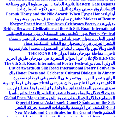
Eastern Gate Departs
الثانوية العامة… بين سطوة الرقم وصناعة
الإنسان
فاروق حسني وجائزة النيل… حين تكرّم الحضارة أحد
أبنائها
Farouk Hosny and the Nile Award: When Egypt Honors
the Makers of Beauty
فرج سليمان… عزف متميز ومشروع
ضبابي
Kyrgyz Poet Altynai Temirova Celebrates Poetry as a
Bridge Between Civilizations at the 6th Silk Road International
Poetry Festival
عبور الأطلس نحو المستقبل على صهوة الحنين
قمر
لعبور الليل … ديوان جديد للدكتور محمد سعد برغل يضيء سماء
الشعر العربي في باريس
حوار مع الفنانة التشكيلية هيفاء
الجندوبي
الأبيض والأسود… للشاعر الفيلسوف محمد الشارني
مروة
ناجي.. مفاجأة مهرجان دڨة الدولي
THE ROAR OF
SILENCE
الإعلان عن الجوائز الشعرية في مهرجان طريق الحرير
الدولي السادس
The 6th Silk Road International Poetry Festival
List of Awards
6th Silk Road International Poetry Festival to
Honor Poets and Celebrate Cultural Dialogue in Almaty
ملك
الراي ينتصر للفن… وينتصر على الطقس في قرطاج
عصفورة
الكاف تغرد في افتتاح مهرجان بنزرت
في افتتاح مهرجان قرطاج: نوبة
سيدي منصور المعدلة تعانق مناجاة الراي الصوفية
قلعة الزئير …
حديث الاحتلال والمقاومة
مجلة شعراء العالم (العدد الخاص بآسيا
الوسطى) ظلال الجِمال على طريق الحرير
Global Poets Magazine
(Special Central Asia Issue): Camel Shadows on the Silk
Road
الكشف عن الأوسمة والشهادات الجديدة لحركة الشعر
العظيم
New Medals and Certificates for the Grand Poetic