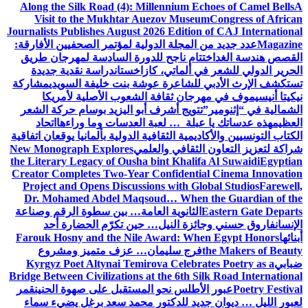
Along the Silk Road (4): Millennium Echoes of Camel Bells
A
Visit to the Mukhtar Auezov Museum
Congress of African
Journalists Publishes August 2026 Edition of CAJ International
Magazine
عدد جديد من المجلة الدولية لمؤتمر الصحفيين الأفارقة:
القصص هندسة الغد
اختتام ناجح للدورة السادسة لمهرجان طريق
الحرير الدولي للشعر في ألماتي، كازاخستان
دراسة نقدية جديدة
تستكشف الإرث الأدبي للشاعرة عوشة بنت خليفة السويدي
مشاركة
نيكيتا أنيسيموف في مهرجان ثقافة الشعوب الأصلية لأمريكا
الشمالية في “إثنومير”
تتويج أشرف أبو اليزيد بوسام حركة الشعر
العظيم
هذه عدساتك يا عبلة … لعبة العدسات وما وراءها
اتحاد
الكتاب التونسيين والأكاديمية الثقافية الدولية بألمانيا يوقعان اتفاقية
شراكة لتعزيز التعاون الثقافي والعلمي
New Monograph Explores
the Literary Legacy of Ousha bint Khalifa Al Suwaidi
Egyptian
Creator Completes Two-Year Confidential Cinema Innovation
Project and Opens Discussions with Global Studios
Farewell,
Dr. Mohamed Abdel Maqsoud… When the Guardian of the
Eastern Gate Departs
الثانوية العامة… بين سطوة الرقم وصناعة
الإنسان
فاروق حسني وجائزة النيل… حين تكرّم الحضارة أحد
أبنائها
Farouk Hosny and the Nile Award: When Egypt Honors
the Makers of Beauty
فرج سليمان… عزف متميز ومشروع
ضبابي
Kyrgyz Poet Altynai Temirova Celebrates Poetry as a
Bridge Between Civilizations at the 6th Silk Road International
Poetry Festival
عبور الأطلس نحو المستقبل على صهوة الحنين
قمر
لعبور الليل … ديوان جديد للدكتور محمد سعد برغل يضيء سماء