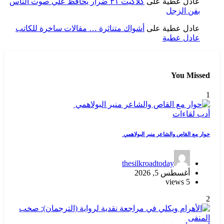
عادل عطية
على
كلاكيت ٣١ ضرار يحافظ علي صوت الناس
بفن الزجل
عادل عطية
على
أشواك متناثرة … مقالات ساخرة للكاتب
عادل عطية
You Missed
1
أدب
لقاءات
حوار مع القاص والشاعر منير البولاهمي
thesilkroadtoday
أغسطس 5, 2026
5 views
2