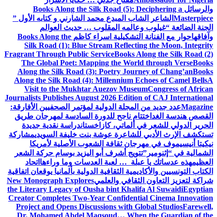
والرسائل
Books Along the Silk Road (5): Deciphering a
Masterpiece
الشاعر الشاب المبدع محمد الشارني و كتابه الأول ”
الجنة الضائعة “
غيلوب وعالمه المقلوب … حديث العوالم
وآفاقها
حوار مع الفنانة التشكيلية اسراء كاظم
Books Along the
Silk Road (1): Blue Stream Reflecting the Moon, Integrity
Fragrant Through Public Service
Books Along the Silk Road (2)
The Global Poet: Mapping the World through Verse
Books
Along the Silk Road (3): Poetry Journey of Chang’an
Books
Along the Silk Road (4): Millennium Echoes of Camel Bells
A
Visit to the Mukhtar Auezov Museum
Congress of African
Journalists Publishes August 2026 Edition of CAJ International
Magazine
عدد جديد من المجلة الدولية لمؤتمر الصحفيين الأفارقة:
القصص هندسة الغد
اختتام ناجح للدورة السادسة لمهرجان طريق
الحرير الدولي للشعر في ألماتي، كازاخستان
دراسة نقدية جديدة
تستكشف الإرث الأدبي للشاعرة عوشة بنت خليفة السويدي
مشاركة
نيكيتا أنيسيموف في مهرجان ثقافة الشعوب الأصلية لأمريكا
الشمالية في “إثنومير”
تتويج أشرف أبو اليزيد بوسام حركة الشعر
العظيم
هذه عدساتك يا عبلة … لعبة العدسات وما وراءها
اتحاد
الكتاب التونسيين والأكاديمية الثقافية الدولية بألمانيا يوقعان اتفاقية
شراكة لتعزيز التعاون الثقافي والعلمي
New Monograph Explores
the Literary Legacy of Ousha bint Khalifa Al Suwaidi
Egyptian
Creator Completes Two-Year Confidential Cinema Innovation
Project and Opens Discussions with Global Studios
Farewell,
Dr. Mohamed Abdel Maqsoud… When the Guardian of the