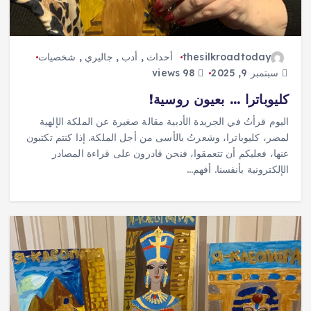
thesilkroadtoday
أحداث
,
أدب
,
جاليري
,
شخصيات
سبتمبر 9, 2025
98 views
كليوباترا … بعيون روسية!
اليوم قرأتُ في الجريدة الأدبية مقالة صغيرة عن الملكة الإلهية
لمصر، كليوباترا، وشعرتُ بالأسى من أجل الملكة. إذا كنتم تكتبون
عنها، فعليكم أن تتعمقوا، فنحن قادرون على قراءة المصادر
الإلكترونية بأنفسنا. أفهم…