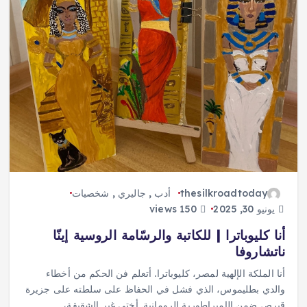
thesilkroadtoday
أدب
,
جاليري
,
شخصيات
يونيو 30, 2025
150 views
أنا كليوباترا | للكاتبة والرسّامة الروسية إينّا
ناتشاروفا
أنا الملكة الإلهية لمصر، كليوباترا. أتعلم فن الحكم من أخطاء
والدي بطليموس، الذي فشل في الحفاظ على سلطته على جزيرة
قبرص ضمن الإمبراطورية الرومانية. أختي غير الشقيقة،