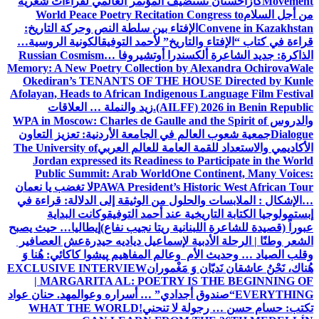
Movement
كازاخستان تستضيف المؤتمر العالمي لقراءات شعرية
من أجل السلام
World Peace Poetry Recitation Congress to
Convene in Kazakhstan
الإفتاء بين سلطة النص وحركة التاريخ:
قراءة في كتاب “الإفتاء والتاريخ” لأحمد التوفيق
الكونية الروسية…
الذاكرة: جديد الشاعرة ألكسندرا أوتشيروفا
Russian Cosmism…
Memory: A New Poetry Collection by Alexandra Ochirova
Wale
Okediran’s TENANTS OF THE HOUSE Directed by Kunle
Afolayan, Heads to African Indigenous Language Film Festival
(AILFF) 2026 in Benin Republic.
زيد والنملة … العلاقات
والدروس
WPA in Moscow: Charles de Gaulle and the Spirit of
Dialogue
جمعية شعوب العالم في الجامعة الأردنية: تعزيز التعاون
الأكاديمي والاستعداد للقمة العامة للعالم العربي
The University of
Jordan expressed its Readiness to Participate in the World
Public Summit: Arab World
One Continent, Many Voices:
PAWA President’s Historic West African Tour
لا تغضب يا نعمان
…الإشكال : الملابسات والحلول
من الوثيقة إلى الدلالة: قراءة في
إبستمولوجيا الكتابة التاريخية عند أحمد التوفيق
وكانت البداية
عبوراً (قصيدة للشاعرة اللبنانية ريتا نجيب نفاع)
إيطاليا… حيث يصبح
الشعر وطنًا | الرحلة الأدبية لإسماعيل دياديه حيدرة
عش العصافير
وقلب الصياد … وحديث الأم وعالم المفاهيم
پیشوا کاکائي: هُنا وَ
هُناك، نَحْنُ عاشقان نَديّان وَ مَغْموران
EXCLUSIVE INTERVIEW
| MARGARITA AL: POETRY IS THE BEGINNING OF
EVERYTHING
“صندوق أجدادي” … أسراره وعوالمه
د. حنان عواد
تكتب: حسام حسن … رجولة لا تنحني!
WHAT THE WORLD