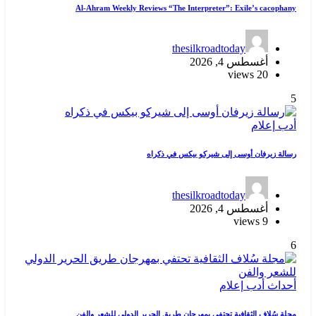
Al-Ahram Weekly Reviews “The Interpreter”: Exile’s cacophany
thesilkroadtoday
أغسطس 4, 2026
20 views
5
أدب
إعلام
رسالة زيرفان أوسى إلى شيركو بيكس في ذكراه
thesilkroadtoday
أغسطس 4, 2026
9 views
6
أحداث
أدب
إعلام
مجلة سُلاف الثقافية تحتفي بمهرجان طريق الحرير الدولي للشعر والفن