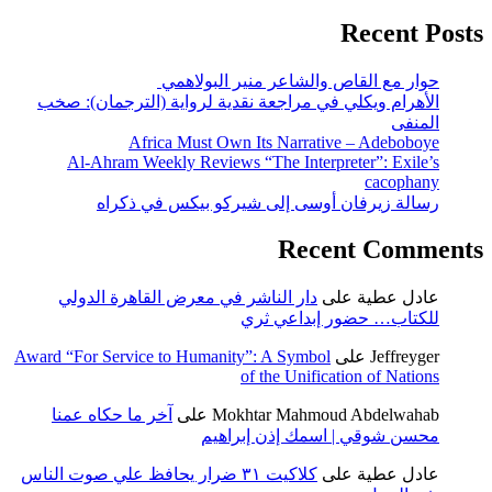
Recent Posts
حوار مع القاص والشاعر منير البولاهمي
الأهرام ويكلي في مراجعة نقدية لرواية (الترجمان): صخب
المنفى
Africa Must Own Its Narrative – Adeboboye
Al-Ahram Weekly Reviews “The Interpreter”: Exile’s
cacophany
رسالة زيرفان أوسى إلى شيركو بيكس في ذكراه
Recent Comments
عادل عطية
على
دار الناشر في معرض القاهرة الدولي
للكتاب… حضور إبداعي ثري
Jeffreyger
على
Award “For Service to Humanity”: A Symbol
of the Unification of Nations
Mokhtar Mahmoud Abdelwahab
على
آخر ما حكاه عمنا
محسن شوقي | اسمك إذن إبراهيم
عادل عطية
على
كلاكيت ٣١ ضرار يحافظ علي صوت الناس