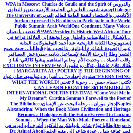
والدروس
WPA in Moscow: Charles de Gaulle and the Spirit of
Dialogue
جمعية شعوب العالم في الجامعة الأردنية: تعزيز التعاون
الأكاديمي والاستعداد للقمة العامة للعالم العربي
The University of
Jordan expressed its Readiness to Participate in the World
Public Summit: Arab World
One Continent, Many Voices:
PAWA President’s Historic West African Tour
لا تغضب يا نعمان
…الإشكال : الملابسات والحلول
من الوثيقة إلى الدلالة: قراءة في
إبستمولوجيا الكتابة التاريخية عند أحمد التوفيق
وكانت البداية
عبوراً (قصيدة للشاعرة اللبنانية ريتا نجيب نفاع)
إيطاليا… حيث يصبح
الشعر وطنًا | الرحلة الأدبية لإسماعيل دياديه حيدرة
عش العصافير
وقلب الصياد … وحديث الأم وعالم المفاهيم
پیشوا کاکائي: هُنا وَ
هُناك، نَحْنُ عاشقان نَديّان وَ مَغْموران
EXCLUSIVE INTERVIEW
| MARGARITA AL: POETRY IS THE BEGINNING OF
EVERYTHING
“صندوق أجدادي” … أسراره وعوالمه
د. حنان عواد
تكتب: حسام حسن … رجولة لا تنحني!
WHAT THE WORLD
CAN LEARN FROM THE 36TH MEDELLÍN
INTERNATIONAL POETRY FESTIVAL
“Come Visit Me in
My Dreams”: Cristina Somma’s Farewell to the Poet of
Naples
إدجار موران… رحلة البحث عن الإنسان
The Bibliotheca
Alexandrina: When the Book Meets Civilization and Heritage
Becomes a Dialogue with the Future
Farewell to Luciano
Somma… When the Man Who Made Poetry a Homeland
Departs
إيطاليا تودّع شاعر نابولي
تكريم الدكتور أشرف أبو اليزيد في
قصر ثقافة بنها… عودة شاعر إلى منبع الحلم
Dr. Ashraf Aboul-