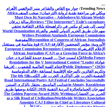
التجاوز
إلى
Trending News:
حوار مع القاص والشاعر منير البولاهمي
الأهرام
المحتوى
ويكلي في مراجعة نقدية لرواية (الترجمان): صخب المنفى
Africa
Must Own Its Narrative – Adeboboye
Al-Ahram Weekly
Reviews “The Interpreter”: Exile’s cacophany
رسالة زيرفان
أوسى إلى شيركو بيكس في ذكراه
مجلة سُلاف الثقافية تحتفي
بمهرجان طريق الحرير الدولي للشعر والفن
World Organization of
Writers President Applauds European Commission
Recognition of Congress of African Journalists
المفوضية
الأوروبية: مؤتمر الصحفيين الأفارقة (CAJ) قوة متنامية في مستقبل
الإعلام الإفريقي
European Commission Recognizes Congress of
African Journalists (CAJ) as a Growing Force in Africa’s
Media Future
غزّة ليست خبرًا … قصيدة جديدة للشاعرة د. حنان
عواد
Regulations for the V International Contest “Leader of
Public Diplomacy” (2026)
اختتام القمة العالمية للشعوب – إفريقيا
وتكريم الفائزين بالمرحلة الإقليمية لمسابقة «قائد الدبلوماسية
الشعبية»
الحرب على الذاكرة.. الحرب على الكتب
The 6th Silk
Road International Poetry Art Festival Concludes Successfully
in Almaty, Kazakhstan
عندليب الماندينج.. يحتفل بالذكرى الستين
لمهرجان الحمامات
جائزة البردية الذهبية 2026: الكتابة بوصفها طريق
الحرير بين الحضارات
The Golden Papyrus Award 2026: Writing
as a Silk Road of Civilizations
Worldwide Writers Association
Appoints CAJ Editor-in-Chief as Literature Cultural
Ambassador for Nigeria
مفتاح جدتي … حكايا الأسرار