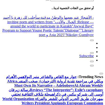
عن:
أو تحقق من الفئات الشعبية لدينا...
- الأشجارُ عند بعضِها والوطنُ مِدخَنة
-سأجلب لك زهرة يا أحمد
— Release
: الخيال والأدب
" inviting poets and writers from
around the world to participate in Kazakh
"Awwal Bayt"
Program to Support Young Poetic Talents
"Dialogue"
"Literary
"Nikolay Gumilyov و poet
Asia 2025
Subscribe
Trending News:
حوار مع القاص والشاعر منير البولاهمي
الأهرام
ويكلي في مراجعة نقدية لرواية (الترجمان): صخب المنفى
Africa
Must Own Its Narrative – Adeboboye
Al-Ahram Weekly
Reviews “The Interpreter”: Exile’s cacophany
رسالة زيرفان
أوسى إلى شيركو بيكس في ذكراه
مجلة سُلاف الثقافية تحتفي
بمهرجان طريق الحرير الدولي للشعر والفن
World Organization of
Writers President Applauds European Commission