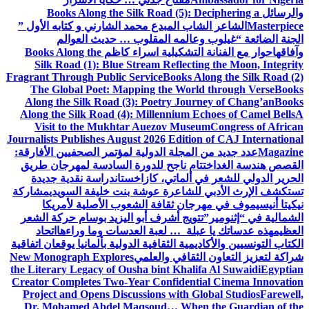
والرسائل
Books Along the Silk Road (5): Deciphering a
Masterpiece
الشاعر الشاب المبدع محمد الشارني و كتابه الأول ”
الجنة الضائعة “
غيلوب وعالمه المقلوب … حديث العوالم
وآفاقها
حوار مع الفنانة التشكيلية اسراء كاظم
Books Along the
Silk Road (1): Blue Stream Reflecting the Moon, Integrity
Fragrant Through Public Service
Books Along the Silk Road (2)
The Global Poet: Mapping the World through Verse
Books
Along the Silk Road (3): Poetry Journey of Chang’an
Books
Along the Silk Road (4): Millennium Echoes of Camel Bells
A
Visit to the Mukhtar Auezov Museum
Congress of African
Journalists Publishes August 2026 Edition of CAJ International
Magazine
عدد جديد من المجلة الدولية لمؤتمر الصحفيين الأفارقة:
القصص هندسة الغد
اختتام ناجح للدورة السادسة لمهرجان طريق
الحرير الدولي للشعر في ألماتي، كازاخستان
دراسة نقدية جديدة
تستكشف الإرث الأدبي للشاعرة عوشة بنت خليفة السويدي
مشاركة
نيكيتا أنيسيموف في مهرجان ثقافة الشعوب الأصلية لأمريكا
الشمالية في “إثنومير”
تتويج أشرف أبو اليزيد بوسام حركة الشعر
العظيم
هذه عدساتك يا عبلة … لعبة العدسات وما وراءها
اتحاد
الكتاب التونسيين والأكاديمية الثقافية الدولية بألمانيا يوقعان اتفاقية
شراكة لتعزيز التعاون الثقافي والعلمي
New Monograph Explores
the Literary Legacy of Ousha bint Khalifa Al Suwaidi
Egyptian
Creator Completes Two-Year Confidential Cinema Innovation
Project and Opens Discussions with Global Studios
Farewell,
Dr. Mohamed Abdel Maqsoud… When the Guardian of the