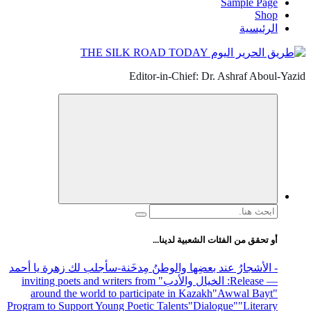
Sample Page
Shop
الرئيسية
Editor-in-Chief: Dr. Ashraf Aboul-Yazid
البحث
عن:
أو تحقق من الفئات الشعبية لدينا...
- الأشجارُ عند بعضِها والوطنُ مِدخَنة
-سأجلب لك زهرة يا أحمد
— Release
: الخيال والأدب
" inviting poets and writers from
around the world to participate in Kazakh
"Awwal Bayt"
Program to Support Young Poetic Talents
"Dialogue"
"Literary