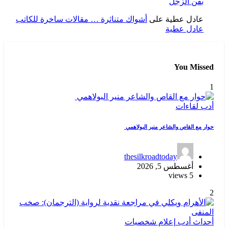
بفن الزجل
عادل عطية
على
أشواك متناثرة … مقالات ساخرة للكاتب
عادل عطية
You Missed
1
أدب
لقاءات
حوار مع القاص والشاعر منير البولاهمي
thesilkroadtoday
أغسطس 5, 2026
5 views
2
أحداث
أدب
إعلام
شخصيات