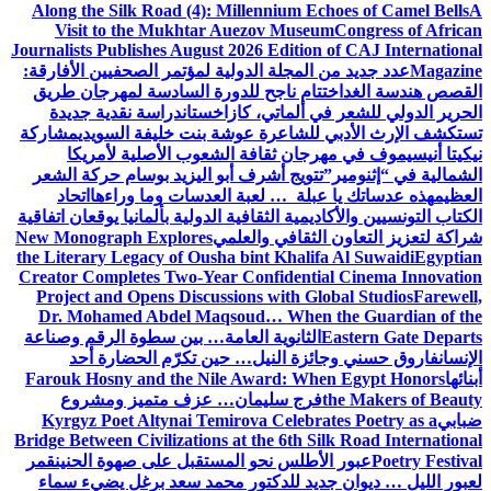
Along the Silk Road (4): Millennium Echoes of Camel Bells
A
Visit to the Mukhtar Auezov Museum
Congress of African
Journalists Publishes August 2026 Edition of CAJ International
Magazine
عدد جديد من المجلة الدولية لمؤتمر الصحفيين الأفارقة:
القصص هندسة الغد
اختتام ناجح للدورة السادسة لمهرجان طريق
الحرير الدولي للشعر في ألماتي، كازاخستان
دراسة نقدية جديدة
تستكشف الإرث الأدبي للشاعرة عوشة بنت خليفة السويدي
مشاركة
نيكيتا أنيسيموف في مهرجان ثقافة الشعوب الأصلية لأمريكا
الشمالية في “إثنومير”
تتويج أشرف أبو اليزيد بوسام حركة الشعر
العظيم
هذه عدساتك يا عبلة … لعبة العدسات وما وراءها
اتحاد
الكتاب التونسيين والأكاديمية الثقافية الدولية بألمانيا يوقعان اتفاقية
شراكة لتعزيز التعاون الثقافي والعلمي
New Monograph Explores
the Literary Legacy of Ousha bint Khalifa Al Suwaidi
Egyptian
Creator Completes Two-Year Confidential Cinema Innovation
Project and Opens Discussions with Global Studios
Farewell,
Dr. Mohamed Abdel Maqsoud… When the Guardian of the
Eastern Gate Departs
الثانوية العامة… بين سطوة الرقم وصناعة
الإنسان
فاروق حسني وجائزة النيل… حين تكرّم الحضارة أحد
أبنائها
Farouk Hosny and the Nile Award: When Egypt Honors
the Makers of Beauty
فرج سليمان… عزف متميز ومشروع
ضبابي
Kyrgyz Poet Altynai Temirova Celebrates Poetry as a
Bridge Between Civilizations at the 6th Silk Road International
Poetry Festival
عبور الأطلس نحو المستقبل على صهوة الحنين
قمر
لعبور الليل … ديوان جديد للدكتور محمد سعد برغل يضيء سماء