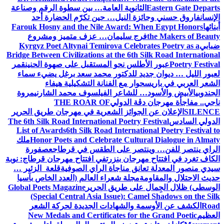
Eastern Gate Departs
الثانوية العامة… بين سطوة الرقم وصناعة
الإنسان
فاروق حسني وجائزة النيل… حين تكرّم الحضارة أحد
أبنائها
Farouk Hosny and the Nile Award: When Egypt Honors
the Makers of Beauty
فرج سليمان… عزف متميز ومشروع
ضبابي
Kyrgyz Poet Altynai Temirova Celebrates Poetry as a
Bridge Between Civilizations at the 6th Silk Road International
Poetry Festival
عبور الأطلس نحو المستقبل على صهوة الحنين
قمر
لعبور الليل … ديوان جديد للدكتور محمد سعد برغل يضيء سماء
الشعر العربي في باريس
حوار مع الفنانة التشكيلية هيفاء
الجندوبي
الأبيض والأسود… للشاعر الفيلسوف محمد الشارني
مروة
ناجي.. مفاجأة مهرجان دڨة الدولي
THE ROAR OF
SILENCE
الإعلان عن الجوائز الشعرية في مهرجان طريق الحرير
الدولي السادس
The 6th Silk Road International Poetry Festival
List of Awards
6th Silk Road International Poetry Festival to
Honor Poets and Celebrate Cultural Dialogue in Almaty
ملك
الراي ينتصر للفن… وينتصر على الطقس في قرطاج
عصفورة
الكاف تغرد في افتتاح مهرجان بنزرت
في افتتاح مهرجان قرطاج: نوبة
سيدي منصور المعدلة تعانق مناجاة الراي الصوفية
قلعة الزئير …
حديث الاحتلال والمقاومة
مجلة شعراء العالم (العدد الخاص بآسيا
الوسطى) ظلال الجِمال على طريق الحرير
Global Poets Magazine
(Special Central Asia Issue): Camel Shadows on the Silk
Road
الكشف عن الأوسمة والشهادات الجديدة لحركة الشعر
العظيم
New Medals and Certificates for the Grand Poetic