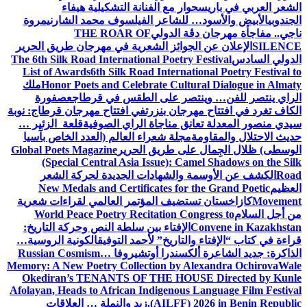
الشعر العربي في باريس
حوار مع الفنانة التشكيلية هيفاء
الجندوبي
الأبيض والأسود… للشاعر الفيلسوف محمد الشارني
مروة
ناجي.. مفاجأة مهرجان دڨة الدولي
THE ROAR OF
SILENCE
الإعلان عن الجوائز الشعرية في مهرجان طريق الحرير
الدولي السادس
The 6th Silk Road International Poetry Festival
List of Awards
6th Silk Road International Poetry Festival to
Honor Poets and Celebrate Cultural Dialogue in Almaty
ملك
الراي ينتصر للفن… وينتصر على الطقس في قرطاج
عصفورة
الكاف تغرد في افتتاح مهرجان بنزرت
في افتتاح مهرجان قرطاج: نوبة
سيدي منصور المعدلة تعانق مناجاة الراي الصوفية
قلعة الزئير …
حديث الاحتلال والمقاومة
مجلة شعراء العالم (العدد الخاص بآسيا
الوسطى) ظلال الجِمال على طريق الحرير
Global Poets Magazine
(Special Central Asia Issue): Camel Shadows on the Silk
Road
الكشف عن الأوسمة والشهادات الجديدة لحركة الشعر
العظيم
New Medals and Certificates for the Grand Poetic
Movement
كازاخستان تستضيف المؤتمر العالمي لقراءات شعرية
من أجل السلام
World Peace Poetry Recitation Congress to
Convene in Kazakhstan
الإفتاء بين سلطة النص وحركة التاريخ:
قراءة في كتاب “الإفتاء والتاريخ” لأحمد التوفيق
الكونية الروسية…
الذاكرة: جديد الشاعرة ألكسندرا أوتشيروفا
Russian Cosmism…
Memory: A New Poetry Collection by Alexandra Ochirova
Wale
Okediran’s TENANTS OF THE HOUSE Directed by Kunle
Afolayan, Heads to African Indigenous Language Film Festival
(AILFF) 2026 in Benin Republic.
زيد والنملة … العلاقات