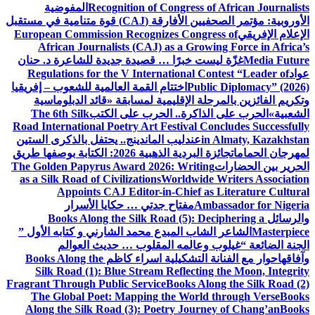
Recognition of Congress of African Journalists
المفوضية
الأوروبية: مؤتمر الصحفيين الأفارقة (CAJ) قوة متنامية في مستقبل
الإعلام الإفريقي
European Commission Recognizes Congress of
African Journalists (CAJ) as a Growing Force in Africa’s
Media Future
غزّة ليست خبرًا … قصيدة جديدة للشاعرة د. حنان
عواد
Regulations for the V International Contest “Leader of
Public Diplomacy” (2026)
اختتام القمة العالمية للشعوب – إفريقيا
وتكريم الفائزين بالمرحلة الإقليمية لمسابقة «قائد الدبلوماسية
الشعبية»
الحرب على الذاكرة.. الحرب على الكتب
The 6th Silk
Road International Poetry Art Festival Concludes Successfully
in Almaty, Kazakhstan
عندليب الماندينج.. يحتفل بالذكرى الستين
لمهرجان الحمامات
جائزة البردية الذهبية 2026: الكتابة بوصفها طريق
الحرير بين الحضارات
The Golden Papyrus Award 2026: Writing
as a Silk Road of Civilizations
Worldwide Writers Association
Appoints CAJ Editor-in-Chief as Literature Cultural
Ambassador for Nigeria
مفتاح جدتي … حكايا الأسرار
والرسائل
Books Along the Silk Road (5): Deciphering a
Masterpiece
الشاعر الشاب المبدع محمد الشارني و كتابه الأول ”
الجنة الضائعة “
غيلوب وعالمه المقلوب … حديث العوالم
وآفاقها
حوار مع الفنانة التشكيلية اسراء كاظم
Books Along the
Silk Road (1): Blue Stream Reflecting the Moon, Integrity
Fragrant Through Public Service
Books Along the Silk Road (2)
The Global Poet: Mapping the World through Verse
Books
Along the Silk Road (3): Poetry Journey of Chang’an
Books