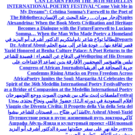
CAN LEARN FROM THE 36TH MEDELLÍN
INTERNATIONAL POETRY FESTIVAL
“Come Visit Me in
My Dreams”: Cristina Somma’s Farewell to the Poet of
Naples
إدجار موران… رحلة البحث عن الإنسان
The Bibliotheca
Alexandrina: When the Book Meets Civilization and Heritage
Becomes a Dialogue with the Future
Farewell to Luciano
Somma… When the Man Who Made Poetry a Homeland
Departs
إيطاليا تودّع شاعر نابولي
تكريم الدكتور أشرف أبو اليزيد في
قصر ثقافة بنها… عودة شاعر إلى منبع الحلم
Dr. Ashraf Aboul-
Yazid Honored at Benha Culture Palace: A Poet Returns to the
Wellspring of His Dreams
في الدفاع عن الشعراء | قصيدة للشاعر
نيلس هاف
مؤتمر الصحفيين الأفارقة يدين تصاعد الاعتداءات على
حرية الصحافة في أفريقيا
Congress of African Journalists
Condemns Rising Attacks on Press Freedom Across
Africa
Poetry Ignites the Soul: Margarita Al Celebrates the
Spirit of the 36th Medellín International Poetry Festival
Poetry
as a Bridge of Compassion at the Medellín International Poetry
Festival
ملصقات إديث بياف بين شجون الصوت ووجع اللون
مهرجان
أفلام السعودية في دورته الـ12: حضورٌ عالمي ونجاحٌ يحتذى به
Un
Viaggio che Diventa Civiltà: Il Progetto della Via della Seta del
Dr. Ashraf Aboul-Yazid
سَيَٲتي صَبّاح … قصيدتان للشاعر بيشوا
كاكي
Путешествие реки в пути: жизненный путь доктора
Ашрафа Абуль-Язида и культурный проект «Шёлковый
путь»
رحلة نهرٍ على سفر جسّدتها سيرة الدكتور أشرف أبو اليزيد
ومشروعه الثقافي “طريق الحرير”