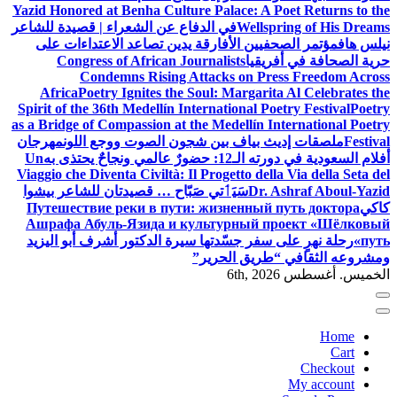
Yazid Honored at Benha Culture Palace: A Poet Returns to the
Wellspring of His Dreams
في الدفاع عن الشعراء | قصيدة للشاعر
نيلس هاف
مؤتمر الصحفيين الأفارقة يدين تصاعد الاعتداءات على
حرية الصحافة في أفريقيا
Congress of African Journalists
Condemns Rising Attacks on Press Freedom Across
Africa
Poetry Ignites the Soul: Margarita Al Celebrates the
Spirit of the 36th Medellín International Poetry Festival
Poetry
as a Bridge of Compassion at the Medellín International Poetry
Festival
ملصقات إديث بياف بين شجون الصوت ووجع اللون
مهرجان
أفلام السعودية في دورته الـ12: حضورٌ عالمي ونجاحٌ يحتذى به
Un
Viaggio che Diventa Civiltà: Il Progetto della Via della Seta del
Dr. Ashraf Aboul-Yazid
سَيَٲتي صَبّاح … قصيدتان للشاعر بيشوا
كاكي
Путешествие реки в пути: жизненный путь доктора
Ашрафа Абуль-Язида и культурный проект «Шёлковый
путь»
رحلة نهرٍ على سفر جسّدتها سيرة الدكتور أشرف أبو اليزيد
ومشروعه الثقافي “طريق الحرير”
الخميس. أغسطس 6th, 2026
Home
Cart
Checkout
My account