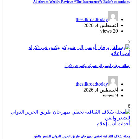
Al-Ahram Weekly Reviews “The Interpreter”: Exile’s cacophany
thesilkroadtoday
أغسطس 4, 2026
20 views
5
أدب
إعلام
رسالة زيرفان أوسى إلى شيركو بيكس في ذكراه
thesilkroadtoday
أغسطس 4, 2026
9 views
6
أحداث
أدب
إعلام
مجلة سُلاف الثقافية تحتفي بمهرجان طريق الحرير الدولي للشعر والفن