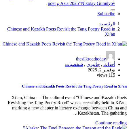
"Nikolay Gumilyov و poet
Asia 2025
Subscribe
الرئيسية
Chinese and Kazakh Poets Revisit the Tang Poetry Road in
Xi’an
thesilkroadtoday
أحداث
,
جاليري
,
شخصيات
نوفمبر 2, 2025
115 views
Chinese and Kazakh Poets Revisit the Tang Poetry Road in Xi’an
Xi’an, China — The cultural event “Chinese and Kazakh Poets
Revisiting the Tang Poetry Road” was successfully held in Xi’an,
marking a new chapter in literary exchange between China and
Kazakhstan. The gathering…
Continue reading