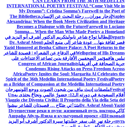
CAN LEARN FROM THE 36TH MEDELLÍN
INTERNATIONAL POETRY FESTIVAL
“Come Visit Me in
My Dreams”: Cristina Somma’s Farewell to the Poet of
Naples
إدجار موران… رحلة البحث عن الإنسان
The Bibliotheca
Alexandrina: When the Book Meets Civilization and Heritage
Becomes a Dialogue with the Future
Farewell to Luciano
Somma… When the Man Who Made Poetry a Homeland
Departs
إيطاليا تودّع شاعر نابولي
تكريم الدكتور أشرف أبو اليزيد في
قصر ثقافة بنها… عودة شاعر إلى منبع الحلم
Dr. Ashraf Aboul-
Yazid Honored at Benha Culture Palace: A Poet Returns to the
Wellspring of His Dreams
في الدفاع عن الشعراء | قصيدة للشاعر
نيلس هاف
مؤتمر الصحفيين الأفارقة يدين تصاعد الاعتداءات على
حرية الصحافة في أفريقيا
Congress of African Journalists
Condemns Rising Attacks on Press Freedom Across
Africa
Poetry Ignites the Soul: Margarita Al Celebrates the
Spirit of the 36th Medellín International Poetry Festival
Poetry
as a Bridge of Compassion at the Medellín International Poetry
Festival
ملصقات إديث بياف بين شجون الصوت ووجع اللون
مهرجان
أفلام السعودية في دورته الـ12: حضورٌ عالمي ونجاحٌ يحتذى به
Un
Viaggio che Diventa Civiltà: Il Progetto della Via della Seta del
Dr. Ashraf Aboul-Yazid
سَيَٲتي صَبّاح … قصيدتان للشاعر بيشوا
كاكي
Путешествие реки в пути: жизненный путь доктора
Ашрафа Абуль-Язида и культурный проект «Шёлковый
путь»
رحلة نهرٍ على سفر جسّدتها سيرة الدكتور أشرف أبو اليزيد
ومشروعه الثقافي “طريق الحرير”