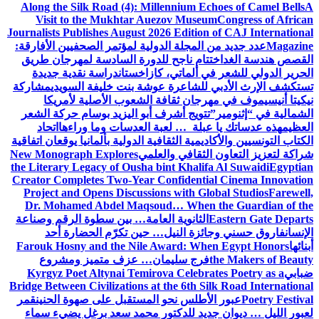
Along the Silk Road (4): Millennium Echoes of Camel Bells
A
Visit to the Mukhtar Auezov Museum
Congress of African
Journalists Publishes August 2026 Edition of CAJ International
Magazine
عدد جديد من المجلة الدولية لمؤتمر الصحفيين الأفارقة:
القصص هندسة الغد
اختتام ناجح للدورة السادسة لمهرجان طريق
الحرير الدولي للشعر في ألماتي، كازاخستان
دراسة نقدية جديدة
تستكشف الإرث الأدبي للشاعرة عوشة بنت خليفة السويدي
مشاركة
نيكيتا أنيسيموف في مهرجان ثقافة الشعوب الأصلية لأمريكا
الشمالية في “إثنومير”
تتويج أشرف أبو اليزيد بوسام حركة الشعر
العظيم
هذه عدساتك يا عبلة … لعبة العدسات وما وراءها
اتحاد
الكتاب التونسيين والأكاديمية الثقافية الدولية بألمانيا يوقعان اتفاقية
شراكة لتعزيز التعاون الثقافي والعلمي
New Monograph Explores
the Literary Legacy of Ousha bint Khalifa Al Suwaidi
Egyptian
Creator Completes Two-Year Confidential Cinema Innovation
Project and Opens Discussions with Global Studios
Farewell,
Dr. Mohamed Abdel Maqsoud… When the Guardian of the
Eastern Gate Departs
الثانوية العامة… بين سطوة الرقم وصناعة
الإنسان
فاروق حسني وجائزة النيل… حين تكرّم الحضارة أحد
أبنائها
Farouk Hosny and the Nile Award: When Egypt Honors
the Makers of Beauty
فرج سليمان… عزف متميز ومشروع
ضبابي
Kyrgyz Poet Altynai Temirova Celebrates Poetry as a
Bridge Between Civilizations at the 6th Silk Road International
Poetry Festival
عبور الأطلس نحو المستقبل على صهوة الحنين
قمر
لعبور الليل … ديوان جديد للدكتور محمد سعد برغل يضيء سماء