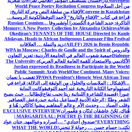
Movement
كازاخستان تستضيف المؤتمر العالمي لقراءات شعرية
من أجل السلام
World Peace Poetry Recitation Congress to
Convene in Kazakhstan
الإفتاء بين سلطة النص وحركة التاريخ:
قراءة في كتاب “الإفتاء والتاريخ” لأحمد التوفيق
الكونية الروسية…
الذاكرة: جديد الشاعرة ألكسندرا أوتشيروفا
Russian Cosmism…
Memory: A New Poetry Collection by Alexandra Ochirova
Wale
Okediran’s TENANTS OF THE HOUSE Directed by Kunle
Afolayan, Heads to African Indigenous Language Film Festival
(AILFF) 2026 in Benin Republic.
زيد والنملة … العلاقات
والدروس
WPA in Moscow: Charles de Gaulle and the Spirit of
Dialogue
جمعية شعوب العالم في الجامعة الأردنية: تعزيز التعاون
الأكاديمي والاستعداد للقمة العامة للعالم العربي
The University of
Jordan expressed its Readiness to Participate in the World
Public Summit: Arab World
One Continent, Many Voices:
PAWA President’s Historic West African Tour
لا تغضب يا نعمان
…الإشكال : الملابسات والحلول
من الوثيقة إلى الدلالة: قراءة في
إبستمولوجيا الكتابة التاريخية عند أحمد التوفيق
وكانت البداية
عبوراً (قصيدة للشاعرة اللبنانية ريتا نجيب نفاع)
إيطاليا… حيث يصبح
الشعر وطنًا | الرحلة الأدبية لإسماعيل دياديه حيدرة
عش العصافير
وقلب الصياد … وحديث الأم وعالم المفاهيم
پیشوا کاکائي: هُنا وَ
هُناك، نَحْنُ عاشقان نَديّان وَ مَغْموران
EXCLUSIVE INTERVIEW
| MARGARITA AL: POETRY IS THE BEGINNING OF
EVERYTHING
“صندوق أجدادي” … أسراره وعوالمه
د. حنان عواد
تكتب: حسام حسن … رجولة لا تنحني!
WHAT THE WORLD