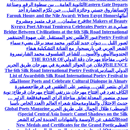
Eastern Gate Departs
الثانوية العامة… بين سطوة الرقم وصناعة
الإنسان
فاروق حسني وجائزة النيل… حين تكرّم الحضارة أحد
أبنائها
Farouk Hosny and the Nile Award: When Egypt Honors
the Makers of Beauty
فرج سليمان… عزف متميز ومشروع
ضبابي
Kyrgyz Poet Altynai Temirova Celebrates Poetry as a
Bridge Between Civilizations at the 6th Silk Road International
Poetry Festival
عبور الأطلس نحو المستقبل على صهوة الحنين
قمر
لعبور الليل … ديوان جديد للدكتور محمد سعد برغل يضيء سماء
الشعر العربي في باريس
حوار مع الفنانة التشكيلية هيفاء
الجندوبي
الأبيض والأسود… للشاعر الفيلسوف محمد الشارني
مروة
ناجي.. مفاجأة مهرجان دڨة الدولي
THE ROAR OF
SILENCE
الإعلان عن الجوائز الشعرية في مهرجان طريق الحرير
الدولي السادس
The 6th Silk Road International Poetry Festival
List of Awards
6th Silk Road International Poetry Festival to
Honor Poets and Celebrate Cultural Dialogue in Almaty
ملك
الراي ينتصر للفن… وينتصر على الطقس في قرطاج
عصفورة
الكاف تغرد في افتتاح مهرجان بنزرت
في افتتاح مهرجان قرطاج: نوبة
سيدي منصور المعدلة تعانق مناجاة الراي الصوفية
قلعة الزئير …
حديث الاحتلال والمقاومة
مجلة شعراء العالم (العدد الخاص بآسيا
الوسطى) ظلال الجِمال على طريق الحرير
Global Poets Magazine
(Special Central Asia Issue): Camel Shadows on the Silk
Road
الكشف عن الأوسمة والشهادات الجديدة لحركة الشعر
العظيم
New Medals and Certificates for the Grand Poetic