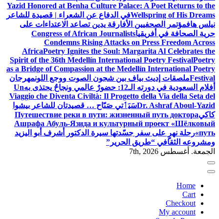
Yazid Honored at Benha Culture Palace: A Poet Returns to the
Wellspring of His Dreams
في الدفاع عن الشعراء | قصيدة للشاعر
نيلس هاف
مؤتمر الصحفيين الأفارقة يدين تصاعد الاعتداءات على
حرية الصحافة في أفريقيا
Congress of African Journalists
Condemns Rising Attacks on Press Freedom Across
Africa
Poetry Ignites the Soul: Margarita Al Celebrates the
Spirit of the 36th Medellín International Poetry Festival
Poetry
as a Bridge of Compassion at the Medellín International Poetry
Festival
ملصقات إديث بياف بين شجون الصوت ووجع اللون
مهرجان
أفلام السعودية في دورته الـ12: حضورٌ عالمي ونجاحٌ يحتذى به
Un
Viaggio che Diventa Civiltà: Il Progetto della Via della Seta del
Dr. Ashraf Aboul-Yazid
سَيَٲتي صَبّاح … قصيدتان للشاعر بيشوا
كاكي
Путешествие реки в пути: жизненный путь доктора
Ашрафа Абуль-Язида и культурный проект «Шёлковый
путь»
رحلة نهرٍ على سفر جسّدتها سيرة الدكتور أشرف أبو اليزيد
ومشروعه الثقافي “طريق الحرير”
الجمعة. أغسطس 7th, 2026
Home
Cart
Checkout
My account