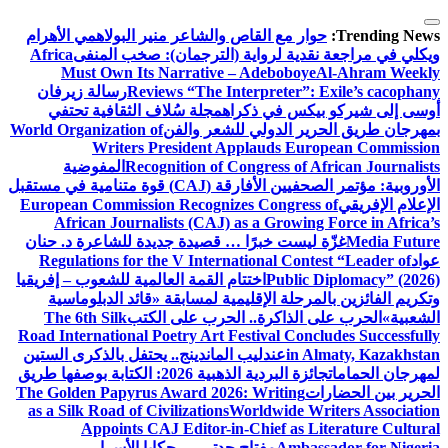
التجاوز
إلى
Trending News:
حوار مع القاص والشاعر منير البولاهمي
الأهرام
المحتوى
ويكلي في مراجعة نقدية لرواية (الترجمان): صخب المنفى
Africa
Must Own Its Narrative – Adeboboye
Al-Ahram Weekly
Reviews “The Interpreter”: Exile’s cacophany
رسالة زيرفان
أوسى إلى شيركو بيكس في ذكراه
مجلة سُلاف الثقافية تحتفي
بمهرجان طريق الحرير الدولي للشعر والفن
World Organization of
Writers President Applauds European Commission
Recognition of Congress of African Journalists
المفوضية
الأوروبية: مؤتمر الصحفيين الأفارقة (CAJ) قوة متنامية في مستقبل
الإعلام الإفريقي
European Commission Recognizes Congress of
African Journalists (CAJ) as a Growing Force in Africa’s
Media Future
غزّة ليست خبرًا … قصيدة جديدة للشاعرة د. حنان
عواد
Regulations for the V International Contest “Leader of
Public Diplomacy” (2026)
اختتام القمة العالمية للشعوب – إفريقيا
وتكريم الفائزين بالمرحلة الإقليمية لمسابقة «قائد الدبلوماسية
الشعبية»
الحرب على الذاكرة.. الحرب على الكتب
The 6th Silk
Road International Poetry Art Festival Concludes Successfully
in Almaty, Kazakhstan
عندليب الماندينج.. يحتفل بالذكرى الستين
لمهرجان الحمامات
جائزة البردية الذهبية 2026: الكتابة بوصفها طريق
الحرير بين الحضارات
The Golden Papyrus Award 2026: Writing
as a Silk Road of Civilizations
Worldwide Writers Association
Appoints CAJ Editor-in-Chief as Literature Cultural
Ambassador for Nigeria
مفتاح جدتي … حكايا الأسرار