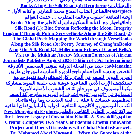
والرسائل
Books Along the Silk Road (5): Deciphering a
Masterpiece
الشاعر الشاب المبدع محمد الشارني و كتابه الأول ”
الجنة الضائعة “
غيلوب وعالمه المقلوب … حديث العوالم
وآفاقها
حوار مع الفنانة التشكيلية اسراء كاظم
Books Along the
Silk Road (1): Blue Stream Reflecting the Moon, Integrity
Fragrant Through Public Service
Books Along the Silk Road (2)
The Global Poet: Mapping the World through Verse
Books
Along the Silk Road (3): Poetry Journey of Chang’an
Books
Along the Silk Road (4): Millennium Echoes of Camel Bells
A
Visit to the Mukhtar Auezov Museum
Congress of African
Journalists Publishes August 2026 Edition of CAJ International
Magazine
عدد جديد من المجلة الدولية لمؤتمر الصحفيين الأفارقة:
القصص هندسة الغد
اختتام ناجح للدورة السادسة لمهرجان طريق
الحرير الدولي للشعر في ألماتي، كازاخستان
دراسة نقدية جديدة
تستكشف الإرث الأدبي للشاعرة عوشة بنت خليفة السويدي
مشاركة
نيكيتا أنيسيموف في مهرجان ثقافة الشعوب الأصلية لأمريكا
الشمالية في “إثنومير”
تتويج أشرف أبو اليزيد بوسام حركة الشعر
العظيم
هذه عدساتك يا عبلة … لعبة العدسات وما وراءها
اتحاد
الكتاب التونسيين والأكاديمية الثقافية الدولية بألمانيا يوقعان اتفاقية
شراكة لتعزيز التعاون الثقافي والعلمي
New Monograph Explores
the Literary Legacy of Ousha bint Khalifa Al Suwaidi
Egyptian
Creator Completes Two-Year Confidential Cinema Innovation
Project and Opens Discussions with Global Studios
Farewell,
Dr. Mohamed Abdel Maqsoud… When the Guardian of the