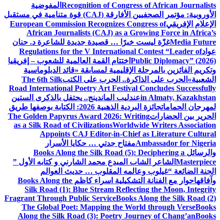
Recognition of Congress of African Journalists
المفوضية
الأوروبية: مؤتمر الصحفيين الأفارقة (CAJ) قوة متنامية في مستقبل
الإعلام الإفريقي
European Commission Recognizes Congress of
African Journalists (CAJ) as a Growing Force in Africa’s
Media Future
غزّة ليست خبرًا … قصيدة جديدة للشاعرة د. حنان
عواد
Regulations for the V International Contest “Leader of
Public Diplomacy” (2026)
اختتام القمة العالمية للشعوب – إفريقيا
وتكريم الفائزين بالمرحلة الإقليمية لمسابقة «قائد الدبلوماسية
الشعبية»
الحرب على الذاكرة.. الحرب على الكتب
The 6th Silk
Road International Poetry Art Festival Concludes Successfully
in Almaty, Kazakhstan
عندليب الماندينج.. يحتفل بالذكرى الستين
لمهرجان الحمامات
جائزة البردية الذهبية 2026: الكتابة بوصفها طريق
الحرير بين الحضارات
The Golden Papyrus Award 2026: Writing
as a Silk Road of Civilizations
Worldwide Writers Association
Appoints CAJ Editor-in-Chief as Literature Cultural
Ambassador for Nigeria
مفتاح جدتي … حكايا الأسرار
والرسائل
Books Along the Silk Road (5): Deciphering a
Masterpiece
الشاعر الشاب المبدع محمد الشارني و كتابه الأول ”
الجنة الضائعة “
غيلوب وعالمه المقلوب … حديث العوالم
وآفاقها
حوار مع الفنانة التشكيلية اسراء كاظم
Books Along the
Silk Road (1): Blue Stream Reflecting the Moon, Integrity
Fragrant Through Public Service
Books Along the Silk Road (2)
The Global Poet: Mapping the World through Verse
Books
Along the Silk Road (3): Poetry Journey of Chang’an
Books