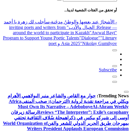
عن:
أو تحقق من الفئات الشعبية لدينا...
- الأشجارُ عند بعضِها والوطنُ مِدخَنة
-سأجلب لك زهرة يا أحمد
— Release
: الخيال والأدب
" inviting poets and writers from
around the world to participate in Kazakh
"Awwal Bayt"
Program to Support Young Poetic Talents
"Dialogue"
"Literary
"Nikolay Gumilyov و poet
Asia 2025
Subscribe
Trending News:
حوار مع القاص والشاعر منير البولاهمي
الأهرام
ويكلي في مراجعة نقدية لرواية (الترجمان): صخب المنفى
Africa
Must Own Its Narrative – Adeboboye
Al-Ahram Weekly
Reviews “The Interpreter”: Exile’s cacophany
رسالة زيرفان
أوسى إلى شيركو بيكس في ذكراه
مجلة سُلاف الثقافية تحتفي
بمهرجان طريق الحرير الدولي للشعر والفن
World Organization of
Writers President Applauds European Commission