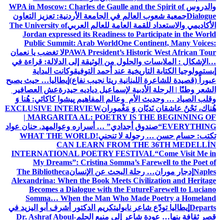
والدروس
WPA in Moscow: Charles de Gaulle and the Spirit of
Dialogue
جمعية شعوب العالم في الجامعة الأردنية: تعزيز التعاون
الأكاديمي والاستعداد للقمة العامة للعالم العربي
The University of
Jordan expressed its Readiness to Participate in the World
Public Summit: Arab World
One Continent, Many Voices:
PAWA President’s Historic West African Tour
لا تغضب يا نعمان
…الإشكال : الملابسات والحلول
من الوثيقة إلى الدلالة: قراءة في
إبستمولوجيا الكتابة التاريخية عند أحمد التوفيق
وكانت البداية
عبوراً (قصيدة للشاعرة اللبنانية ريتا نجيب نفاع)
إيطاليا… حيث يصبح
الشعر وطنًا | الرحلة الأدبية لإسماعيل دياديه حيدرة
عش العصافير
وقلب الصياد … وحديث الأم وعالم المفاهيم
پیشوا کاکائي: هُنا وَ
هُناك، نَحْنُ عاشقان نَديّان وَ مَغْموران
EXCLUSIVE INTERVIEW
| MARGARITA AL: POETRY IS THE BEGINNING OF
EVERYTHING
“صندوق أجدادي” … أسراره وعوالمه
د. حنان عواد
تكتب: حسام حسن … رجولة لا تنحني!
WHAT THE WORLD
CAN LEARN FROM THE 36TH MEDELLÍN
INTERNATIONAL POETRY FESTIVAL
“Come Visit Me in
My Dreams”: Cristina Somma’s Farewell to the Poet of
Naples
إدجار موران… رحلة البحث عن الإنسان
The Bibliotheca
Alexandrina: When the Book Meets Civilization and Heritage
Becomes a Dialogue with the Future
Farewell to Luciano
Somma… When the Man Who Made Poetry a Homeland
Departs
إيطاليا تودّع شاعر نابولي
تكريم الدكتور أشرف أبو اليزيد في
قصر ثقافة بنها… عودة شاعر إلى منبع الحلم
Dr. Ashraf Aboul-