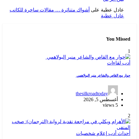
عادل عطية
على
أشواك متناثرة … مقالات ساخرة للكاتب
عادل عطية
You Missed
1
أدب
لقاءات
حوار مع القاص والشاعر منير البولاهمي
thesilkroadtoday
أغسطس 5, 2026
5 views
2
أحداث
أدب
إعلام
شخصيات