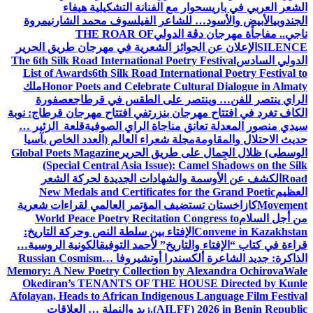
الشعر العربي في باريس
حوار مع الفنانة التشكيلية هيفاء
الجندوبي
الأبيض والأسود… للشاعر الفيلسوف محمد الشارني
مروة
ناجي.. مفاجأة مهرجان دڨة الدولي
THE ROAR OF
SILENCE
الإعلان عن الجوائز الشعرية في مهرجان طريق الحرير
الدولي السادس
The 6th Silk Road International Poetry Festival
List of Awards
6th Silk Road International Poetry Festival to
Honor Poets and Celebrate Cultural Dialogue in Almaty
ملك
الراي ينتصر للفن… وينتصر على الطقس في قرطاج
عصفورة
الكاف تغرد في افتتاح مهرجان بنزرت
في افتتاح مهرجان قرطاج: نوبة
سيدي منصور المعدلة تعانق مناجاة الراي الصوفية
قلعة الزئير …
حديث الاحتلال والمقاومة
مجلة شعراء العالم (العدد الخاص بآسيا
الوسطى) ظلال الجِمال على طريق الحرير
Global Poets Magazine
(Special Central Asia Issue): Camel Shadows on the Silk
Road
الكشف عن الأوسمة والشهادات الجديدة لحركة الشعر
العظيم
New Medals and Certificates for the Grand Poetic
Movement
كازاخستان تستضيف المؤتمر العالمي لقراءات شعرية
من أجل السلام
World Peace Poetry Recitation Congress to
Convene in Kazakhstan
الإفتاء بين سلطة النص وحركة التاريخ:
قراءة في كتاب “الإفتاء والتاريخ” لأحمد التوفيق
الكونية الروسية…
الذاكرة: جديد الشاعرة ألكسندرا أوتشيروفا
Russian Cosmism…
Memory: A New Poetry Collection by Alexandra Ochirova
Wale
Okediran’s TENANTS OF THE HOUSE Directed by Kunle
Afolayan, Heads to African Indigenous Language Film Festival
(AILFF) 2026 in Benin Republic.
زيد والنملة … العلاقات