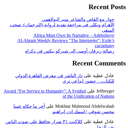
Recent Posts
حوار مع القاص والشاعر منير البولاهمي
الأهرام ويكلي في مراجعة نقدية لرواية (الترجمان): صخب
المنفى
Africa Must Own Its Narrative – Adeboboye
Al-Ahram Weekly Reviews “The Interpreter”: Exile’s
cacophany
رسالة زيرفان أوسى إلى شيركو بيكس في ذكراه
Recent Comments
عادل عطية
على
دار الناشر في معرض القاهرة الدولي
للكتاب… حضور إبداعي ثري
Jeffreyger
على
Award “For Service to Humanity”: A Symbol
of the Unification of Nations
Mokhtar Mahmoud Abdelwahab
على
آخر ما حكاه عمنا
محسن شوقي | اسمك إذن إبراهيم
عادل عطية
على
كلاكيت ٣١ ضرار يحافظ علي صوت الناس
بفن الزجل