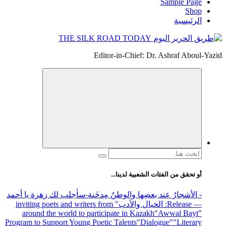
Sample Page
Shop
الرئيسية
Editor-in-Chief: Dr. Ashraf Aboul-Yazid
البحث
عن:
أو تحقق من الفئات الشعبية لدينا...
- الأشجارُ عند بعضِها والوطنُ مِدخَنة
-سأجلب لك زهرة يا أحمد
— Release
: الخيال والأدب
" inviting poets and writers from
around the world to participate in Kazakh
"Awwal Bayt"
Program to Support Young Poetic Talents
"Dialogue"
"Literary