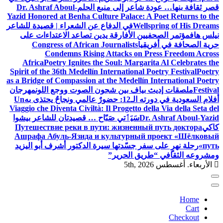
قصر ثقافة بنها… عودة شاعر إلى منبع الحلم
Dr. Ashraf Aboul-
Yazid Honored at Benha Culture Palace: A Poet Returns to the
Wellspring of His Dreams
في الدفاع عن الشعراء | قصيدة للشاعر
نيلس هاف
مؤتمر الصحفيين الأفارقة يدين تصاعد الاعتداءات على
حرية الصحافة في أفريقيا
Congress of African Journalists
Condemns Rising Attacks on Press Freedom Across
Africa
Poetry Ignites the Soul: Margarita Al Celebrates the
Spirit of the 36th Medellín International Poetry Festival
Poetry
as a Bridge of Compassion at the Medellín International Poetry
Festival
ملصقات إديث بياف بين شجون الصوت ووجع اللون
مهرجان
أفلام السعودية في دورته الـ12: حضورٌ عالمي ونجاحٌ يحتذى به
Un
Viaggio che Diventa Civiltà: Il Progetto della Via della Seta del
Dr. Ashraf Aboul-Yazid
سَيَٲتي صَبّاح … قصيدتان للشاعر بيشوا
كاكي
Путешествие реки в пути: жизненный путь доктора
Ашрафа Абуль-Язида и культурный проект «Шёлковый
путь»
رحلة نهرٍ على سفر جسّدتها سيرة الدكتور أشرف أبو اليزيد
ومشروعه الثقافي “طريق الحرير”
الأربعاء. أغسطس 5th, 2026
Home
Cart
Checkout