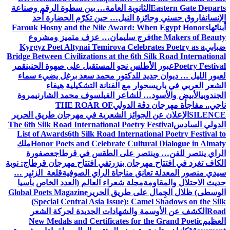
Eastern Gate Departs
الثانوية العامة… بين سطوة الرقم وصناعة
الإنسان
فاروق حسني وجائزة النيل… حين تكرّم الحضارة أحد
أبنائها
Farouk Hosny and the Nile Award: When Egypt Honors
the Makers of Beauty
فرج سليمان… عزف متميز ومشروع
ضبابي
Kyrgyz Poet Altynai Temirova Celebrates Poetry as a
Bridge Between Civilizations at the 6th Silk Road International
Poetry Festival
عبور الأطلس نحو المستقبل على صهوة الحنين
قمر
لعبور الليل … ديوان جديد للدكتور محمد سعد برغل يضيء سماء
الشعر العربي في باريس
حوار مع الفنانة التشكيلية هيفاء
الجندوبي
الأبيض والأسود… للشاعر الفيلسوف محمد الشارني
مروة
ناجي.. مفاجأة مهرجان دڨة الدولي
THE ROAR OF
SILENCE
الإعلان عن الجوائز الشعرية في مهرجان طريق الحرير
الدولي السادس
The 6th Silk Road International Poetry Festival
List of Awards
6th Silk Road International Poetry Festival to
Honor Poets and Celebrate Cultural Dialogue in Almaty
ملك
الراي ينتصر للفن… وينتصر على الطقس في قرطاج
عصفورة
الكاف تغرد في افتتاح مهرجان بنزرت
في افتتاح مهرجان قرطاج: نوبة
سيدي منصور المعدلة تعانق مناجاة الراي الصوفية
قلعة الزئير …
حديث الاحتلال والمقاومة
مجلة شعراء العالم (العدد الخاص بآسيا
الوسطى) ظلال الجِمال على طريق الحرير
Global Poets Magazine
(Special Central Asia Issue): Camel Shadows on the Silk
Road
الكشف عن الأوسمة والشهادات الجديدة لحركة الشعر
العظيم
New Medals and Certificates for the Grand Poetic