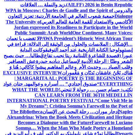
(AILFF) 2026 in Benin Republic.
زيد والنملة … العلاقات
والدروس
WPA in Moscow: Charles de Gaulle and the Spirit of
Dialogue
جمعية شعوب العالم في الجامعة الأردنية: تعزيز التعاون
الأكاديمي والاستعداد للقمة العامة للعالم العربي
The University of
Jordan expressed its Readiness to Participate in the World
Public Summit: Arab World
One Continent, Many Voices:
PAWA President’s Historic West African Tour
لا تغضب يا نعمان
…الإشكال : الملابسات والحلول
من الوثيقة إلى الدلالة: قراءة في
إبستمولوجيا الكتابة التاريخية عند أحمد التوفيق
وكانت البداية
عبوراً (قصيدة للشاعرة اللبنانية ريتا نجيب نفاع)
إيطاليا… حيث يصبح
الشعر وطنًا | الرحلة الأدبية لإسماعيل دياديه حيدرة
عش العصافير
وقلب الصياد … وحديث الأم وعالم المفاهيم
پیشوا کاکائي: هُنا وَ
هُناك، نَحْنُ عاشقان نَديّان وَ مَغْموران
EXCLUSIVE INTERVIEW
| MARGARITA AL: POETRY IS THE BEGINNING OF
EVERYTHING
“صندوق أجدادي” … أسراره وعوالمه
د. حنان عواد
تكتب: حسام حسن … رجولة لا تنحني!
WHAT THE WORLD
CAN LEARN FROM THE 36TH MEDELLÍN
INTERNATIONAL POETRY FESTIVAL
“Come Visit Me in
My Dreams”: Cristina Somma’s Farewell to the Poet of
Naples
إدجار موران… رحلة البحث عن الإنسان
The Bibliotheca
Alexandrina: When the Book Meets Civilization and Heritage
Becomes a Dialogue with the Future
Farewell to Luciano
Somma… When the Man Who Made Poetry a Homeland
Departs
إيطاليا تودّع شاعر نابولي
تكريم الدكتور أشرف أبو اليزيد في