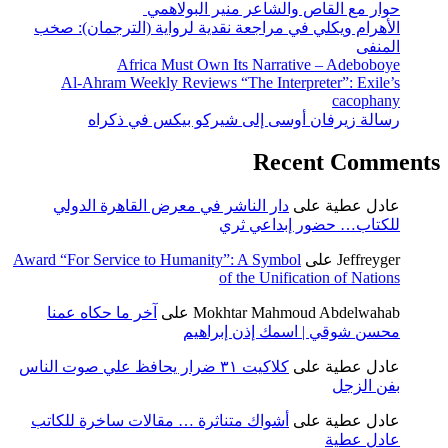
حوار مع القاص والشاعر منير البولاهمي
الأهرام ويكلي في مراجعة نقدية لرواية (الترجمان): صخب
المنفى
Africa Must Own Its Narrative – Adeboboye
Al-Ahram Weekly Reviews “The Interpreter”: Exile’s
cacophany
رسالة زيرفان أوسى إلى شيركو بيكس في ذكراه
Recent Comments
عادل عطية
على
دار الناشر في معرض القاهرة الدولي
للكتاب… حضور إبداعي ثري
Jeffreyger
على
Award “For Service to Humanity”: A Symbol
of the Unification of Nations
Mokhtar Mahmoud Abdelwahab
على
آخر ما حكاه عمنا
محسن شوقي | اسمك إذن إبراهيم
عادل عطية
على
كلاكيت ٣١ ضرار يحافظ علي صوت الناس
بفن الزجل
عادل عطية
على
أشواك متناثرة … مقالات ساخرة للكاتب
عادل عطية