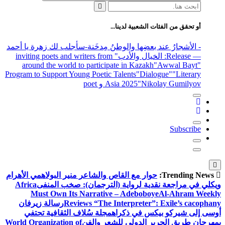
البحث
عن:
أو تحقق من الفئات الشعبية لدينا...
- الأشجارُ عند بعضِها والوطنُ مِدخَنة
-سأجلب لك زهرة يا أحمد
— Release
: الخيال والأدب
" inviting poets and writers from
around the world to participate in Kazakh
"Awwal Bayt"
Program to Support Young Poetic Talents
"Dialogue"
"Literary
"Nikolay Gumilyov و poet
Asia 2025
Subscribe
Trending News:
حوار مع القاص والشاعر منير البولاهمي
الأهرام
ويكلي في مراجعة نقدية لرواية (الترجمان): صخب المنفى
Africa
Must Own Its Narrative – Adeboboye
Al-Ahram Weekly
Reviews “The Interpreter”: Exile’s cacophany
رسالة زيرفان
أوسى إلى شيركو بيكس في ذكراه
مجلة سُلاف الثقافية تحتفي
بمهرجان طريق الحرير الدولي للشعر والفن
World Organization of