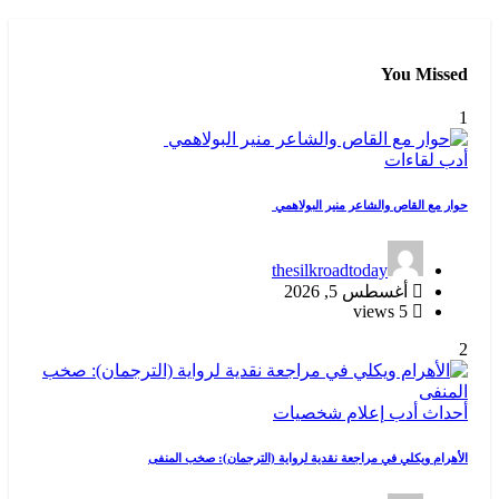
You Missed
1
أدب
لقاءات
حوار مع القاص والشاعر منير البولاهمي
thesilkroadtoday
أغسطس 5, 2026
5 views
2
أحداث
أدب
إعلام
شخصيات
الأهرام ويكلي في مراجعة نقدية لرواية (الترجمان): صخب المنفى