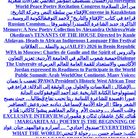
Movement
كازاخستان تستضيف المؤتمر العالمي لقراءات شعرية
من أجل السلام
World Peace Poetry Recitation Congress to
Convene in Kazakhstan
الإفتاء بين سلطة النص وحركة التاريخ:
قراءة في كتاب “الإفتاء والتاريخ” لأحمد التوفيق
الكونية الروسية…
الذاكرة: جديد الشاعرة ألكسندرا أوتشيروفا
Russian Cosmism…
Memory: A New Poetry Collection by Alexandra Ochirova
Wale
Okediran’s TENANTS OF THE HOUSE Directed by Kunle
Afolayan, Heads to African Indigenous Language Film Festival
(AILFF) 2026 in Benin Republic.
زيد والنملة … العلاقات
والدروس
WPA in Moscow: Charles de Gaulle and the Spirit of
Dialogue
جمعية شعوب العالم في الجامعة الأردنية: تعزيز التعاون
الأكاديمي والاستعداد للقمة العامة للعالم العربي
The University of
Jordan expressed its Readiness to Participate in the World
Public Summit: Arab World
One Continent, Many Voices:
PAWA President’s Historic West African Tour
لا تغضب يا نعمان
…الإشكال : الملابسات والحلول
من الوثيقة إلى الدلالة: قراءة في
إبستمولوجيا الكتابة التاريخية عند أحمد التوفيق
وكانت البداية
عبوراً (قصيدة للشاعرة اللبنانية ريتا نجيب نفاع)
إيطاليا… حيث يصبح
الشعر وطنًا | الرحلة الأدبية لإسماعيل دياديه حيدرة
عش العصافير
وقلب الصياد … وحديث الأم وعالم المفاهيم
پیشوا کاکائي: هُنا وَ
هُناك، نَحْنُ عاشقان نَديّان وَ مَغْموران
EXCLUSIVE INTERVIEW
| MARGARITA AL: POETRY IS THE BEGINNING OF
EVERYTHING
“صندوق أجدادي” … أسراره وعوالمه
د. حنان عواد
تكتب: حسام حسن … رجولة لا تنحني!
WHAT THE WORLD