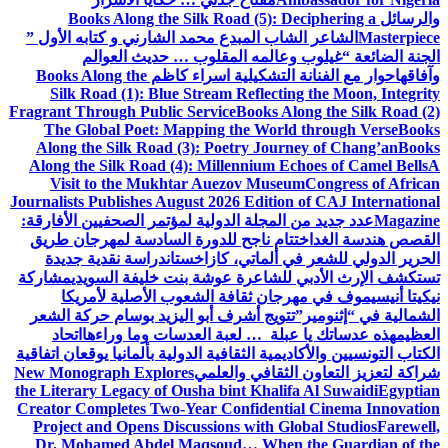
والرسائل
Books Along the Silk Road (5): Deciphering a
Masterpiece
الشاعر الشاب المبدع محمد الشارني و كتابه الأول ”
الجنة الضائعة “
غيلوب وعالمه المقلوب … حديث العوالم
وآفاقها
حوار مع الفنانة التشكيلية اسراء كاظم
Books Along the
Silk Road (1): Blue Stream Reflecting the Moon, Integrity
Fragrant Through Public Service
Books Along the Silk Road (2)
The Global Poet: Mapping the World through Verse
Books
Along the Silk Road (3): Poetry Journey of Chang’an
Books
Along the Silk Road (4): Millennium Echoes of Camel Bells
A
Visit to the Mukhtar Auezov Museum
Congress of African
Journalists Publishes August 2026 Edition of CAJ International
Magazine
عدد جديد من المجلة الدولية لمؤتمر الصحفيين الأفارقة:
القصص هندسة الغد
اختتام ناجح للدورة السادسة لمهرجان طريق
الحرير الدولي للشعر في ألماتي، كازاخستان
دراسة نقدية جديدة
تستكشف الإرث الأدبي للشاعرة عوشة بنت خليفة السويدي
مشاركة
نيكيتا أنيسيموف في مهرجان ثقافة الشعوب الأصلية لأمريكا
الشمالية في “إثنومير”
تتويج أشرف أبو اليزيد بوسام حركة الشعر
العظيم
هذه عدساتك يا عبلة … لعبة العدسات وما وراءها
اتحاد
الكتاب التونسيين والأكاديمية الثقافية الدولية بألمانيا يوقعان اتفاقية
شراكة لتعزيز التعاون الثقافي والعلمي
New Monograph Explores
the Literary Legacy of Ousha bint Khalifa Al Suwaidi
Egyptian
Creator Completes Two-Year Confidential Cinema Innovation
Project and Opens Discussions with Global Studios
Farewell,
Dr. Mohamed Abdel Maqsoud… When the Guardian of the