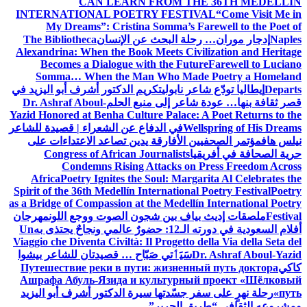
CAN LEARN FROM THE 36TH MEDELLÍN
INTERNATIONAL POETRY FESTIVAL
“Come Visit Me in
My Dreams”: Cristina Somma’s Farewell to the Poet of
Naples
إدجار موران… رحلة البحث عن الإنسان
The Bibliotheca
Alexandrina: When the Book Meets Civilization and Heritage
Becomes a Dialogue with the Future
Farewell to Luciano
Somma… When the Man Who Made Poetry a Homeland
Departs
إيطاليا تودّع شاعر نابولي
تكريم الدكتور أشرف أبو اليزيد في
قصر ثقافة بنها… عودة شاعر إلى منبع الحلم
Dr. Ashraf Aboul-
Yazid Honored at Benha Culture Palace: A Poet Returns to the
Wellspring of His Dreams
في الدفاع عن الشعراء | قصيدة للشاعر
نيلس هاف
مؤتمر الصحفيين الأفارقة يدين تصاعد الاعتداءات على
حرية الصحافة في أفريقيا
Congress of African Journalists
Condemns Rising Attacks on Press Freedom Across
Africa
Poetry Ignites the Soul: Margarita Al Celebrates the
Spirit of the 36th Medellín International Poetry Festival
Poetry
as a Bridge of Compassion at the Medellín International Poetry
Festival
ملصقات إديث بياف بين شجون الصوت ووجع اللون
مهرجان
أفلام السعودية في دورته الـ12: حضورٌ عالمي ونجاحٌ يحتذى به
Un
Viaggio che Diventa Civiltà: Il Progetto della Via della Seta del
Dr. Ashraf Aboul-Yazid
سَيَٲتي صَبّاح … قصيدتان للشاعر بيشوا
كاكي
Путешествие реки в пути: жизненный путь доктора
Ашрафа Абуль-Язида и культурный проект «Шёлковый
путь»
رحلة نهرٍ على سفر جسّدتها سيرة الدكتور أشرف أبو اليزيد
ومشروعه الثقافي “طريق الحرير”