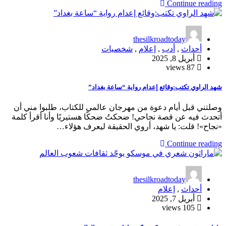
Continue reading
thesilkroadtoday
أحداث
,
أدب
,
إعلام
,
شخصيات
أبريل 8, 2025
87 views
شهد الراوي تكتب:وقائع إعدام رواية “ساعة بغداد”
وصلتني قبل أيام دعوة من مهرجان عالمي للكتاب، طلبوا مني أن
أتحدث فيه عن قصة نجاحي! ضحكتُ ضحكًا هستيريًا وأنا أقرأ كلمة
«نجاح»! قلت: يا شهد، أروي الحقيقة ليعرف هؤلاء…
Continue reading
thesilkroadtoday
أحداث
,
إعلام
أبريل 7, 2025
105 views