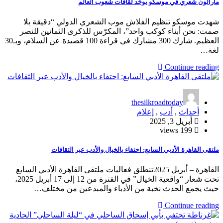
ماراثون شعري في موسكو يوحّد ثقافات شعوب العالم
شهدت موسكو تنظيم الفلاش موب الشعري الدولي “دقيقة بلا
صمت: نحن أبناء كوكب واحد”، المكرّس للذكرى الثمانين للنصر
العظيم. شارك 300 مشارك في قراءة 100 قصيدة عن السلام، وبـ30
لغة…
Continue reading
thesilkroadtoday
أحداث
,
أدب
,
إعلام
أبريل 3, 2025
199 views
ملتقى القاهرة الأدبي السابع: احتفاء بالخيال والأدب عبر الثقافات
القاهرة – أبريل 2025تنطلق فعاليات ملتقى القاهرة الأدبي السابع
تحت شعار “واقعية الخيال” في الفترة من 12 إلى 17 أبريل 2025،
حيث يجمع الحدث نخبة من الأدباء والمبدعين من مختلف…
Continue reading