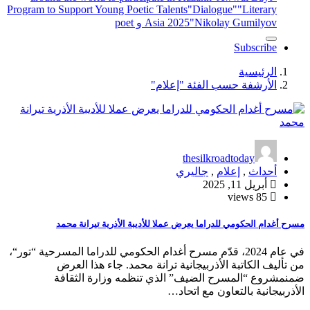
Program to Support Young Poetic Talents
"Dialogue"
"Literary
"Nikolay Gumilyov و poet
Asia 2025
Subscribe
الرئيسية
الأرشفة حسب الفئة "إعلام"
thesilkroadtoday
أحداث
,
إعلام
,
جاليري
أبريل 11, 2025
85 views
مسرح أغدام الحكومي للدراما يعرض عملا للأديبة الأذرية تيرانة محمد
في عام 2024، قدّم مسرح أغدام الحكومي للدراما المسرحية “تور“،
من تأليف الكاتبة الأذربيجانية ترانة محمد. جاء هذا العرض
ضمنمشروع “المسرح الضيف” الذي تنظمه وزارة الثقافة
الأذربيجانية بالتعاون مع اتحاد…