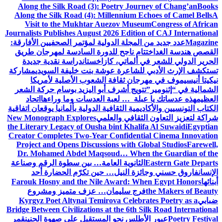
Along the Silk Road (3): Poetry Journey of Chang’an
Books
Along the Silk Road (4): Millennium Echoes of Camel Bells
A
Visit to the Mukhtar Auezov Museum
Congress of African
Journalists Publishes August 2026 Edition of CAJ International
Magazine
عدد جديد من المجلة الدولية لمؤتمر الصحفيين الأفارقة:
القصص هندسة الغد
اختتام ناجح للدورة السادسة لمهرجان طريق
الحرير الدولي للشعر في ألماتي، كازاخستان
دراسة نقدية جديدة
تستكشف الإرث الأدبي للشاعرة عوشة بنت خليفة السويدي
مشاركة
نيكيتا أنيسيموف في مهرجان ثقافة الشعوب الأصلية لأمريكا
الشمالية في “إثنومير”
تتويج أشرف أبو اليزيد بوسام حركة الشعر
العظيم
هذه عدساتك يا عبلة … لعبة العدسات وما وراءها
اتحاد
الكتاب التونسيين والأكاديمية الثقافية الدولية بألمانيا يوقعان اتفاقية
شراكة لتعزيز التعاون الثقافي والعلمي
New Monograph Explores
the Literary Legacy of Ousha bint Khalifa Al Suwaidi
Egyptian
Creator Completes Two-Year Confidential Cinema Innovation
Project and Opens Discussions with Global Studios
Farewell,
Dr. Mohamed Abdel Maqsoud… When the Guardian of the
Eastern Gate Departs
الثانوية العامة… بين سطوة الرقم وصناعة
الإنسان
فاروق حسني وجائزة النيل… حين تكرّم الحضارة أحد
أبنائها
Farouk Hosny and the Nile Award: When Egypt Honors
the Makers of Beauty
فرج سليمان… عزف متميز ومشروع
ضبابي
Kyrgyz Poet Altynai Temirova Celebrates Poetry as a
Bridge Between Civilizations at the 6th Silk Road International
Poetry Festival
عبور الأطلس نحو المستقبل على صهوة الحنين
قمر