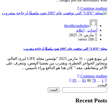
longer just the adventurer who…
Continue reading
thesilkroadtoday
أحداث
,
إعلام
مارس 31, 2025
100 views
مجلة “LIFE” التي توقفت عام 2007 تعود ملصقًا لزجاجة مشروب
لي بيونغ هون – 31 مارس 2025 “نؤسس مجلة LIFE لنرى العالم،
ونتجاوز الحواجز الخطرة، ونقترب من بعضنا البعض، ونتعرف على
الآخر ونتعاطف معه.” كان هذا هو الدافع وراء تأسيس…
Continue reading
1
تعدد
…
79
80
81
…
85
البحث
صفحات
البحث
المقالات
Recent Posts