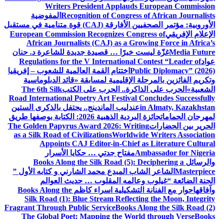
Writers President Applauds European Commission
Recognition of Congress of African Journalists
المفوضية
الأوروبية: مؤتمر الصحفيين الأفارقة (CAJ) قوة متنامية في مستقبل
الإعلام الإفريقي
European Commission Recognizes Congress of
African Journalists (CAJ) as a Growing Force in Africa’s
Media Future
غزّة ليست خبرًا … قصيدة جديدة للشاعرة د. حنان
عواد
Regulations for the V International Contest “Leader of
Public Diplomacy” (2026)
اختتام القمة العالمية للشعوب – إفريقيا
وتكريم الفائزين بالمرحلة الإقليمية لمسابقة «قائد الدبلوماسية
الشعبية»
الحرب على الذاكرة.. الحرب على الكتب
The 6th Silk
Road International Poetry Art Festival Concludes Successfully
in Almaty, Kazakhstan
عندليب الماندينج.. يحتفل بالذكرى الستين
لمهرجان الحمامات
جائزة البردية الذهبية 2026: الكتابة بوصفها طريق
الحرير بين الحضارات
The Golden Papyrus Award 2026: Writing
as a Silk Road of Civilizations
Worldwide Writers Association
Appoints CAJ Editor-in-Chief as Literature Cultural
Ambassador for Nigeria
مفتاح جدتي … حكايا الأسرار
والرسائل
Books Along the Silk Road (5): Deciphering a
Masterpiece
الشاعر الشاب المبدع محمد الشارني و كتابه الأول ”
الجنة الضائعة “
غيلوب وعالمه المقلوب … حديث العوالم
وآفاقها
حوار مع الفنانة التشكيلية اسراء كاظم
Books Along the
Silk Road (1): Blue Stream Reflecting the Moon, Integrity
Fragrant Through Public Service
Books Along the Silk Road (2)
The Global Poet: Mapping the World through Verse
Books