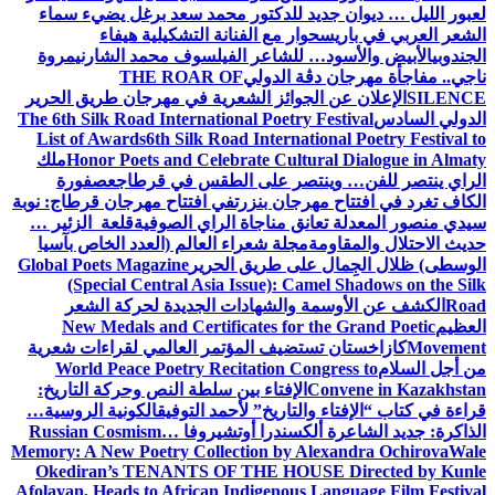
لعبور الليل … ديوان جديد للدكتور محمد سعد برغل يضيء سماء
الشعر العربي في باريس
حوار مع الفنانة التشكيلية هيفاء
الجندوبي
الأبيض والأسود… للشاعر الفيلسوف محمد الشارني
مروة
ناجي.. مفاجأة مهرجان دڨة الدولي
THE ROAR OF
SILENCE
الإعلان عن الجوائز الشعرية في مهرجان طريق الحرير
الدولي السادس
The 6th Silk Road International Poetry Festival
List of Awards
6th Silk Road International Poetry Festival to
Honor Poets and Celebrate Cultural Dialogue in Almaty
ملك
الراي ينتصر للفن… وينتصر على الطقس في قرطاج
عصفورة
الكاف تغرد في افتتاح مهرجان بنزرت
في افتتاح مهرجان قرطاج: نوبة
سيدي منصور المعدلة تعانق مناجاة الراي الصوفية
قلعة الزئير …
حديث الاحتلال والمقاومة
مجلة شعراء العالم (العدد الخاص بآسيا
الوسطى) ظلال الجِمال على طريق الحرير
Global Poets Magazine
(Special Central Asia Issue): Camel Shadows on the Silk
Road
الكشف عن الأوسمة والشهادات الجديدة لحركة الشعر
العظيم
New Medals and Certificates for the Grand Poetic
Movement
كازاخستان تستضيف المؤتمر العالمي لقراءات شعرية
من أجل السلام
World Peace Poetry Recitation Congress to
Convene in Kazakhstan
الإفتاء بين سلطة النص وحركة التاريخ:
قراءة في كتاب “الإفتاء والتاريخ” لأحمد التوفيق
الكونية الروسية…
الذاكرة: جديد الشاعرة ألكسندرا أوتشيروفا
Russian Cosmism…
Memory: A New Poetry Collection by Alexandra Ochirova
Wale
Okediran’s TENANTS OF THE HOUSE Directed by Kunle
Afolayan, Heads to African Indigenous Language Film Festival