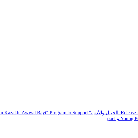
— R
: الخيال والأدب
" inviting poets and writers from around the world to participate in Kazakh
"Awwal Bayt" Program to Support
Young Po