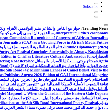
Subscribe
Trending News:
حوار مع القاص والشاعر منير البولاهمي
الأهرام وي
Interpreter”: Exile’s cacophany
رسالة زيرفان أوسى إلى شيركو بي
pean Commission Recognition of Congress of African Journalists
n Journalists (CAJ) as a Growing Force in Africa’s Media Future
Public Diplomacy” (2026)
اختتام القمة العالمية للشعوب – إفريقيا وت
Poetry Art Festival Concludes Successfully in Almaty, Kazakhstan
الحضارات
Editor-in-Chief as Literature Cultural Ambassador for
Nigeria
مفتاح جدتي … حكايا الأسرار والرسائل
hering a Masterpiece
حديث العوالم وآفاقها
حوار مع الفنانة التشكيلية اسراء كاظم
Road (2)
the Silk Road (4): Millennium Echoes of Camel Bells
A Visit to the
sts Publishes August 2026 Edition of CAJ International Magazine
الغد
اختتام ناجح للدورة السادسة لمهرجان طريق الحرير الدولي للشعر 
ثقافة الشعوب الأصلية لأمريكا الشمالية في “إثنومير”
تتويج أشرف أبو 
بألمانيا يوقعان اتفاقية شراكة لتعزيز التعاون الثقافي والعلمي
idential
del Maqsoud… When the Guardian of the Eastern Gate Departs
وصناعة الإنسان
فاروق حسني وجائزة النيل… حين تكرّم الحضارة أحد أبن
ضبابي
izations at the 6th Silk Road International Poetry Festival
… ديوان جديد للدكتور محمد سعد برغل يضيء سماء الشعر العربي في