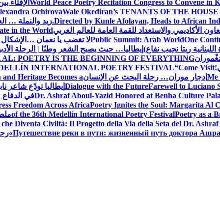
World Peace Poetry Recitation Congress to Convene in 
الإفتاء بي
lexandra Ochirova
Wale Okediran’s TENANTS OF THE HOUSE
Directed by Kunle Afolayan, Heads to African In
زيد والنملة … ا
اون الأكاديمي والاستعداد للقمة العامة للعالم العربي
ate in the World
One Contin
Public Summit: Arab World
لا تغضب يا نعمان …الإشكال 
للبنانية ريتا نجيب نفاع)
إيطاليا… حيث يصبح الشعر وطنًا | الرحلة الأدب
مَغْموران
 AL: POETRY IS THE BEGINNING OF EVERYTHING
!
“Come Visit
DELLÍN INTERNATIONAL POETRY FESTIVAL
Me 
إدجار موران… رحلة البحث عن الإنسان
n and Heritage Becomes a
Farewell to Lucian
Dialogue with the Future
إيطاليا تودّع شاعر ناب
Dr. Ashraf Aboul-Yazid Honored at Benha Culture Palac
في الدفاع 
ress Freedom Across Africa
Poetry Ignites the Soul: Margarita Al C
Poetry as a B
of the 36th Medellín International Poetry Festival
ملصق
che Diventa Civiltà: Il Progetto della Via della Seta del Dr. Ashra
Путешествие реки в пути: жизненный путь доктора Ашр
رحل