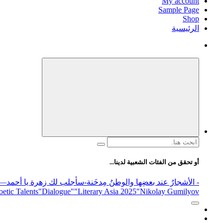
My account
Sample Page
Shop
الرئيسية
البحث
عن:
أو تحقق من الفئات الشعبية لدينا...
- الأشجارُ عند بعضِها والوطنُ مِدخَنة
-سأجلب لك زهرة يا أحمد
elease
"Nikolay Gumilyov و poet
"Literary Asia 2025
"Dialogue"
etic Talents