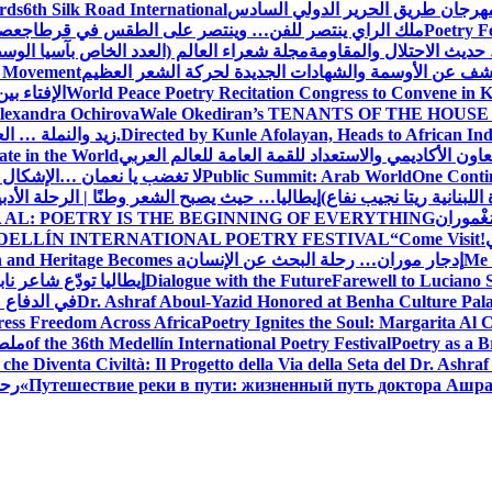
 مهرجان طريق الحرير الدولي السادس
6th Silk Road International
ards
Poetry F
ملك الراي ينتصر للفن… وينتصر على الطقس في قرطاج
عصف
حديث الاحتلال والمقاومة
مجلة شعراء العالم (العدد الخاص بآسيا الو
شف عن الأوسمة والشهادات الجديدة لحركة الشعر العظيم
ic Movement
World Peace Poetry Recitation Congress to Convene in 
الإفتاء بي
lexandra Ochirova
Wale Okediran’s TENANTS OF THE HOUSE
Directed by Kunle Afolayan, Heads to African In
زيد والنملة … ا
اون الأكاديمي والاستعداد للقمة العامة للعالم العربي
ate in the World
One Contin
Public Summit: Arab World
لا تغضب يا نعمان …الإشكال 
للبنانية ريتا نجيب نفاع)
إيطاليا… حيث يصبح الشعر وطنًا | الرحلة الأدب
مَغْموران
 AL: POETRY IS THE BEGINNING OF EVERYTHING
!
“Come Visit
DELLÍN INTERNATIONAL POETRY FESTIVAL
Me 
إدجار موران… رحلة البحث عن الإنسان
n and Heritage Becomes a
Farewell to Lucian
Dialogue with the Future
إيطاليا تودّع شاعر ناب
Dr. Ashraf Aboul-Yazid Honored at Benha Culture Palac
في الدفاع 
ress Freedom Across Africa
Poetry Ignites the Soul: Margarita Al C
Poetry as a B
of the 36th Medellín International Poetry Festival
ملصق
che Diventa Civiltà: Il Progetto della Via della Seta del Dr. Ashra
Путешествие реки в пути: жизненный путь доктора Ашр
رحل