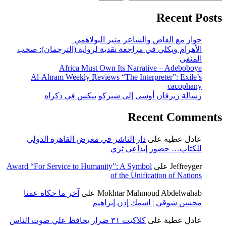
Recent Posts
حوار مع القاص والشاعر منير البولاهمي
الأهرام ويكلي في مراجعة نقدية لرواية (الترجمان): صخب
المنفى
Africa Must Own Its Narrative – Adeboboye
Al-Ahram Weekly Reviews “The Interpreter”: Exile’s
cacophany
رسالة زيرفان أوسى إلى شيركو بيكس في ذكراه
Recent Comments
عادل عطية
على
دار الناشر في معرض القاهرة الدولي
للكتاب… حضور إبداعي ثري
Jeffreyger
على
Award “For Service to Humanity”: A Symbol
of the Unification of Nations
Mokhtar Mahmoud Abdelwahab
على
آخر ما حكاه عمنا
محسن شوقي | اسمك إذن إبراهيم
عادل عطية
على
كلاكيت ٣١ ضرار يحافظ علي صوت الناس