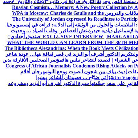
ن سلطة النص وحركة التاريخ: قراءة في كتاب “الإفتاء والتاريخ” لأحمد
Russian Cosmism… Memory: A New Poetry Collection by A
لعلاقات والدروس
WPA in Moscow: Charles de Gaulle and the
The University of Jordan expressed its Readiness to Particip
: الملابسات والحلول
من الوثيقة إلى الدلالة: قراءة في إبستمولوجيا
ية لإسماعيل دياديه حيدرة
عش العصافير وقلب الصياد … وحديث
EXCLUSIVE INTERVIEW | MARGARITA
“صندوق أجدادي”
WHAT THE WORLD CAN LEARN FROM THE 36TH ME
The Bibliotheca Alexandrina: When the Book Meets Civilizatio
ولي
تكريم الدكتور أشرف أبو اليزيد في قصر ثقافة بنها… عودة شاعر
عن الشعراء | قصيدة للشاعر نيلس هاف
مؤتمر الصحفيين الأفارقة يدين
Congress of African Journalists Condemns Rising Attacks on P
ات إديث بياف بين شجون الصوت ووجع اللون
مهرجان أفلام
Un Viaggio 
سَيَٲتي صَبّاح … قصيدتان للشاعر بيشوا
ة نهرٍ على سفر جسّدتها سيرة الدكتور أشرف أبو اليزيد ومشروعه