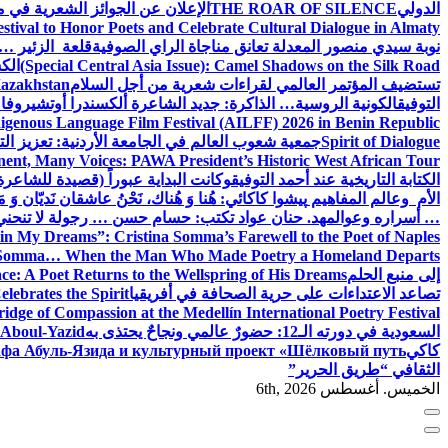
الدولي
THE ROAR OF SILENCE
الإعلان عن الجوائز الشعرية في
estival to Honor Poets and Celebrate Cultural Dialogue in Almaty
نوبة سيدي منصور المعدلة تعانق مناجاة الراي الصوفية
قلعة الزئير … 
(Special Central Asia Issue): Camel Shadows on the Silk Road
الك
تستضيف المؤتمر العالمي لقراءات شعرية من أجل السلام
Kazakhstan
التوفيق
الكونية الروسية… الذاكرة: جديد الشاعرة ألكسندرا أوتشيروفا
digenous Language Film Festival (AILFF) 2026 in Benin Republic.
Spirit of Dialogue
جمعية شعوب العالم في الجامعة الأردنية: تعزيز التع
ent, Many Voices: PAWA President’s Historic West African Tour
الكتابة التاريخية عند أحمد التوفيق
وكانت البداية عبوراً (قصيدة للشاعرة ا
الأم وعالم المفاهيم
پیشوا کاکائي: هُنا وَ هُناك، نَحْنُ عاشقان نَديّان وَ 
… أسراره وعوالمه
د. حنان عواد تكتب: حسام حسن … رجولة لا تنحني
in My Dreams”: Cristina Somma’s Farewell to the Poet of Naples
o Somma… When the Man Who Made Poetry a Homeland Departs
إلى منبع الحلم
e: A Poet Returns to the Wellspring of His Dreams
تصاعد الاعتداءات على حرية الصحافة في أفريقيا
elebrates the Spirit
ridge of Compassion at the Medellín International Poetry Festival
السعودية في دورته الـ12: حضورٌ عالمي ونجاحٌ يحتذى به
f Aboul-Yazid
كاكي
афа Абуль-Язида и культурный проект «Шёлковый путь»
الثقافي “طريق الحرير”
الخميس. أغسطس 6th, 2026