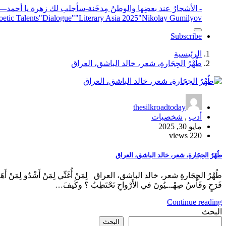
- الأشجارُ عند بعضِها والوطنُ مِدخَنة
-سأجلب لك زهرة يا أحمد
elease
"Nikolay Gumilyov و poet
"Literary Asia 2025
"Dialogue"
etic Talents
Subscribe
الرئيسية
طُهْرُ الحِجَارةِ، شعر، خالد الباشق، العراق
thesilkroadtoday
أدب
,
شخصيات
مايو 30, 2025
220 views
طُهْرُ الحِجَارةِ، شعر، خالد الباشق، العراق
طُهْرُ الحِجَارةِ شعر، خالد الباشق، العراق لِمَنْ أُغَنِّي لِمَنْ أَشْدُو لِمَنْ أَهَبُ
فَرَحٍ وفَأْسُ صِهْـ.ـيُونَ في الأَرْواحِ تَحْتَطِبُ ؟ وكَيفَ…
Continue reading
البحث
البحث