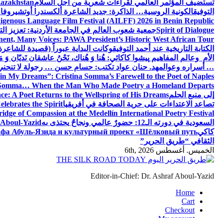
تستضيف المؤتمر العالمي لقراءات شعرية من أجل السلام
Kazakhstan
التوفيق
الكونية الروسية… الذاكرة: جديد الشاعرة ألكسندرا أوتشيروفا
digenous Language Film Festival (AILFF) 2026 in Benin Republic.
Spirit of Dialogue
جمعية شعوب العالم في الجامعة الأردنية: تعزيز التع
ent, Many Voices: PAWA President’s Historic West African Tour
الكتابة التاريخية عند أحمد التوفيق
وكانت البداية عبوراً (قصيدة للشاعرة ا
الأم وعالم المفاهيم
پیشوا کاکائي: هُنا وَ هُناك، نَحْنُ عاشقان نَديّان وَ 
… أسراره وعوالمه
د. حنان عواد تكتب: حسام حسن … رجولة لا تنحني
in My Dreams”: Cristina Somma’s Farewell to the Poet of Naples
o Somma… When the Man Who Made Poetry a Homeland Departs
إلى منبع الحلم
e: A Poet Returns to the Wellspring of His Dreams
تصاعد الاعتداءات على حرية الصحافة في أفريقيا
elebrates the Spirit
ridge of Compassion at the Medellín International Poetry Festival
السعودية في دورته الـ12: حضورٌ عالمي ونجاحٌ يحتذى به
f Aboul-Yazid
كاكي
афа Абуль-Язида и культурный проект «Шёлковый путь»
الثقافي “طريق الحرير”
الخميس. أغسطس 6th, 2026
Editor-in-Chief: Dr. Ashraf Aboul-Yazid
Home
Cart
Checkout