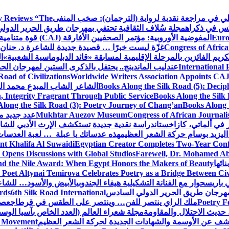
كلي في مراجعة نقدية لرواية (الترجمان): صخب المنفى
 Reviews “The
كس في ذكراه
مجلة سُلاف الثقافية تحتفي بمهرجان طريق الحرير الدول
Euro
المفوضية الأوروبية: مؤتمر الصحفيين الأفارقة (CAJ) قوة متنامية في مستقبل الإعلام الإفريقي
Congress of Africa
غزّة ليست خبرًا … قصيدة جديدة للشاعرة د. حنان 
كريم الفائزين بالمرحلة الإقليمية لمسابقة «قائد الدبلوماسية الشعبية»
ا
International 
عندليب الماندينج.. يحتفل بالذكرى الستين لمهرجان الحم
oad of Civilizations
Worldwide Writers Association Appoints CAJ 
Books Along the Silk Road (5): Decip
الشاعر الشاب المبدع محمد الشا
, Integrity Fragrant Through Public Service
Books Along the Silk 
long the Silk Road (3): Poetry Journey of Chang’an
Books Along 
Congress of African Journali
Mukhtar Auezov Museum
عدد جديد م
في ألماتي، كازاخستان
دراسة نقدية جديدة تستكشف الإرث الأدبي للشا
اليزيد بوسام حركة الشعر العظيم
هذه عدساتك يا عبلة … لعبة العدسات
nt Khalifa Al Suwaidi
Egyptian Creator Completes Two-Year Conf
 Opens Discussions with Global Studios
Farewell, Dr. Mohamed Ab
ائها
d the Nile Award: When Egypt Honors the Makers of Beauty
Poet Altynai Temirova Celebrates Poetry as a Bridge Between Civil
 باريس
حوار مع الفنانة التشكيلية هيفاء الجندوبي
الأبيض والأسود… للشاع
 مهرجان طريق الحرير الدولي السادس
6th Silk Road International
ards
Poetry F
ملك الراي ينتصر للفن… وينتصر على الطقس في قرطاج
عصف
حديث الاحتلال والمقاومة
مجلة شعراء العالم (العدد الخاص بآسيا الو
شف عن الأوسمة والشهادات الجديدة لحركة الشعر العظيم
ic Movement