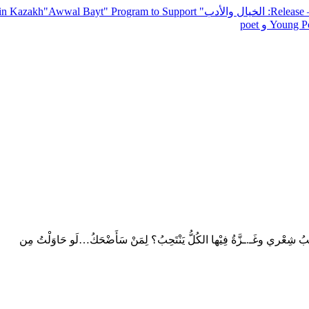
— R
: الخيال والأدب
" inviting poets and writers from around the world to participate in Kazakh
"Awwal Bayt" Program to Support
Young Po
 شِعْري وغَـ.ـزَّةُ فِيْها الكُلُّ يَنْتَحِبُ؟ لِمَنْ سَأَضْحَكُ…لَو حَاوَلْتُ مِن