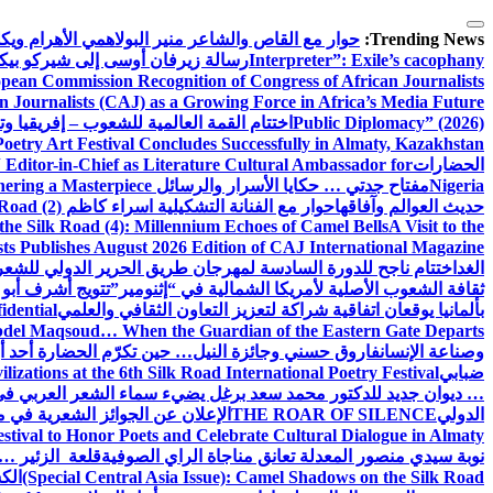
التجاوز
إلى
Trending News:
حوار مع القاص والشاعر منير البولاهمي
الأهرام وي
المحتوى
Interpreter”: Exile’s cacophany
رسالة زيرفان أوسى إلى شيركو بي
pean Commission Recognition of Congress of African Journalists
n Journalists (CAJ) as a Growing Force in Africa’s Media Future
Public Diplomacy” (2026)
اختتام القمة العالمية للشعوب – إفريقيا وت
Poetry Art Festival Concludes Successfully in Almaty, Kazakhstan
الحضارات
Editor-in-Chief as Literature Cultural Ambassador for
Nigeria
مفتاح جدتي … حكايا الأسرار والرسائل
hering a Masterpiece
حديث العوالم وآفاقها
حوار مع الفنانة التشكيلية اسراء كاظم
Road (2)
the Silk Road (4): Millennium Echoes of Camel Bells
A Visit to the
sts Publishes August 2026 Edition of CAJ International Magazine
الغد
اختتام ناجح للدورة السادسة لمهرجان طريق الحرير الدولي للشعر 
ثقافة الشعوب الأصلية لأمريكا الشمالية في “إثنومير”
تتويج أشرف أبو 
بألمانيا يوقعان اتفاقية شراكة لتعزيز التعاون الثقافي والعلمي
idential
del Maqsoud… When the Guardian of the Eastern Gate Departs
وصناعة الإنسان
فاروق حسني وجائزة النيل… حين تكرّم الحضارة أحد أبن
ضبابي
izations at the 6th Silk Road International Poetry Festival
… ديوان جديد للدكتور محمد سعد برغل يضيء سماء الشعر العربي في
الدولي
THE ROAR OF SILENCE
الإعلان عن الجوائز الشعرية في
estival to Honor Poets and Celebrate Cultural Dialogue in Almaty
نوبة سيدي منصور المعدلة تعانق مناجاة الراي الصوفية
قلعة الزئير … 
(Special Central Asia Issue): Camel Shadows on the Silk Road
الك