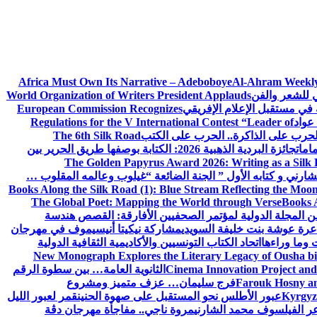
Africa Must Own Its Narrative – Adeboboye
Al-Ahram Weekly
ي للشعر والفن
World Organization of Writers President Applauds
European Commission Recognizes
عواد
Regulations for the V International Contest “Leader of
لحرب على الذاكرة.. الحرب على الكتب
The 6th Silk Road
امات
جائزة البردية الذهبية 2026: الكتابة بوصفها طريق الحرير بين
The Golden Papyrus Award 2026: Writing as a Silk R
رني و كتابه الأول ” الجنة الضائعة “
غيلوب وعالمه المقلوب …
Books Along the Silk Road (1): Blue Stream Reflecting the Moon
The Global Poet: Mapping the World through Verse
Books A
ن المجلة الدولية لمؤتمر الصحفيين الأفارقة: القصص هندسة
عرة عوشة بنت خليفة السويدي
مشاركة نيكيتا أنيسيموف في مهرجان
 وما وراءها
اتحاد الكتاب التونسيين والأكاديمية الثقافية الدولية
New Monograph Explores the Literary Legacy of Ousha bi
Cinema Innovation Project and
الثانوية العامة… بين سطوة الرقم
Farouk Hosny an
فرج سليمان… عزف متميز ومشروع
Kyrgyz 
عبور الأطلس نحو المستقبل على صهوة الحنين
قمر لعبور الليل
ر الفيلسوف محمد الشارني
مروة ناجي.. مفاجأة مهرجان دڨة