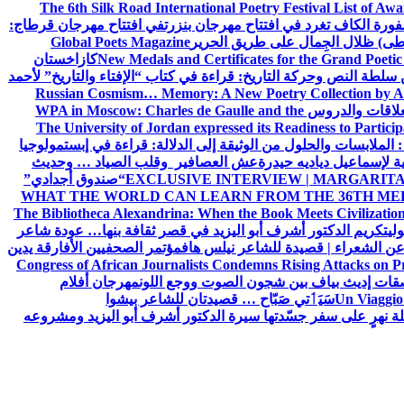
The 6th Silk Road International Poetry Festival List of Aw
ورة الكاف تغرد في افتتاح مهرجان بنزرت
في افتتاح مهرجان قرطاج:
سطى) ظلال الجِمال على طريق الحرير
Global Poets Magazine
New Medals and Certificates for the Grand Poet
كازاخستان
ن سلطة النص وحركة التاريخ: قراءة في كتاب “الإفتاء والتاريخ” لأحمد
Russian Cosmism… Memory: A New Poetry Collection by A
لعلاقات والدروس
WPA in Moscow: Charles de Gaulle and the
The University of Jordan expressed its Readiness to Particip
: الملابسات والحلول
من الوثيقة إلى الدلالة: قراءة في إبستمولوجيا
ية لإسماعيل دياديه حيدرة
عش العصافير وقلب الصياد … وحديث
EXCLUSIVE INTERVIEW | MARGARITA
“صندوق أجدادي”
WHAT THE WORLD CAN LEARN FROM THE 36TH ME
The Bibliotheca Alexandrina: When the Book Meets Civilizatio
ولي
تكريم الدكتور أشرف أبو اليزيد في قصر ثقافة بنها… عودة شاعر
عن الشعراء | قصيدة للشاعر نيلس هاف
مؤتمر الصحفيين الأفارقة يدين
Congress of African Journalists Condemns Rising Attacks on P
ات إديث بياف بين شجون الصوت ووجع اللون
مهرجان أفلام
Un Viaggio 
سَيَٲتي صَبّاح … قصيدتان للشاعر بيشوا
ة نهرٍ على سفر جسّدتها سيرة الدكتور أشرف أبو اليزيد ومشروعه