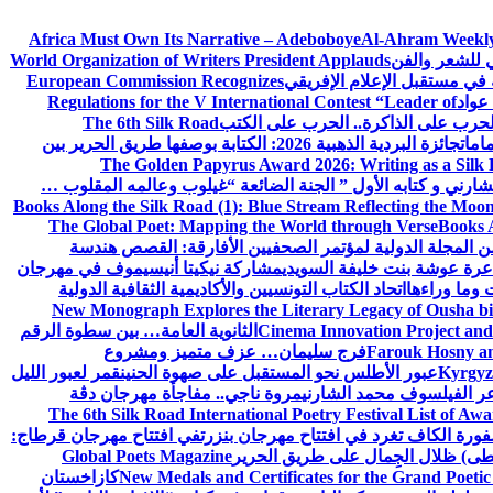
Africa Must Own Its Narrative – Adeboboye
Al-Ahram Weekly
ي للشعر والفن
World Organization of Writers President Applauds
European Commission Recognizes
عواد
Regulations for the V International Contest “Leader of
لحرب على الذاكرة.. الحرب على الكتب
The 6th Silk Road
امات
جائزة البردية الذهبية 2026: الكتابة بوصفها طريق الحرير بين
The Golden Papyrus Award 2026: Writing as a Silk R
رني و كتابه الأول ” الجنة الضائعة “
غيلوب وعالمه المقلوب …
Books Along the Silk Road (1): Blue Stream Reflecting the Moon
The Global Poet: Mapping the World through Verse
Books A
ن المجلة الدولية لمؤتمر الصحفيين الأفارقة: القصص هندسة
عرة عوشة بنت خليفة السويدي
مشاركة نيكيتا أنيسيموف في مهرجان
 وما وراءها
اتحاد الكتاب التونسيين والأكاديمية الثقافية الدولية
New Monograph Explores the Literary Legacy of Ousha bi
Cinema Innovation Project and
الثانوية العامة… بين سطوة الرقم
Farouk Hosny an
فرج سليمان… عزف متميز ومشروع
Kyrgyz 
عبور الأطلس نحو المستقبل على صهوة الحنين
قمر لعبور الليل
ر الفيلسوف محمد الشارني
مروة ناجي.. مفاجأة مهرجان دڨة
The 6th Silk Road International Poetry Festival List of Aw
ورة الكاف تغرد في افتتاح مهرجان بنزرت
في افتتاح مهرجان قرطاج:
سطى) ظلال الجِمال على طريق الحرير
Global Poets Magazine
New Medals and Certificates for the Grand Poet
كازاخستان