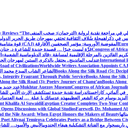
كلي في مراجعة نقدية لرواية (الترجمان): صخب المنفى
 Reviews “The
كس في ذكراه
مجلة سُلاف الثقافية تحتفي بمهرجان طريق الحرير الدول
Euro
المفوضية الأوروبية: مؤتمر الصحفيين الأفارقة (CAJ) قوة متنامية في مستقبل الإعلام الإفريقي
Congress of Africa
غزّة ليست خبرًا … قصيدة جديدة للشاعرة د. حنان 
كريم الفائزين بالمرحلة الإقليمية لمسابقة «قائد الدبلوماسية الشعبية»
ا
International 
عندليب الماندينج.. يحتفل بالذكرى الستين لمهرجان الحم
oad of Civilizations
Worldwide Writers Association Appoints CAJ 
Books Along the Silk Road (5): Decip
الشاعر الشاب المبدع محمد الشا
, Integrity Fragrant Through Public Service
Books Along the Silk 
long the Silk Road (3): Poetry Journey of Chang’an
Books Along 
Congress of African Journali
Mukhtar Auezov Museum
عدد جديد م
في ألماتي، كازاخستان
دراسة نقدية جديدة تستكشف الإرث الأدبي للشا
اليزيد بوسام حركة الشعر العظيم
هذه عدساتك يا عبلة … لعبة العدسات
nt Khalifa Al Suwaidi
Egyptian Creator Completes Two-Year Conf
 Opens Discussions with Global Studios
Farewell, Dr. Mohamed Ab
ائها
d the Nile Award: When Egypt Honors the Makers of Beauty
Poet Altynai Temirova Celebrates Poetry as a Bridge Between Civil
 باريس
حوار مع الفنانة التشكيلية هيفاء الجندوبي
الأبيض والأسود… للشاع