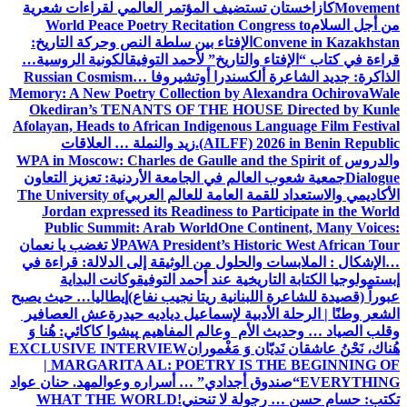
Movement
كازاخستان تستضيف المؤتمر العالمي لقراءات شعرية
من أجل السلام
World Peace Poetry Recitation Congress to
Convene in Kazakhstan
الإفتاء بين سلطة النص وحركة التاريخ:
قراءة في كتاب “الإفتاء والتاريخ” لأحمد التوفيق
الكونية الروسية…
الذاكرة: جديد الشاعرة ألكسندرا أوتشيروفا
Russian Cosmism…
Memory: A New Poetry Collection by Alexandra Ochirova
Wale
Okediran’s TENANTS OF THE HOUSE Directed by Kunle
Afolayan, Heads to African Indigenous Language Film Festival
(AILFF) 2026 in Benin Republic.
زيد والنملة … العلاقات
والدروس
WPA in Moscow: Charles de Gaulle and the Spirit of
Dialogue
جمعية شعوب العالم في الجامعة الأردنية: تعزيز التعاون
الأكاديمي والاستعداد للقمة العامة للعالم العربي
The University of
Jordan expressed its Readiness to Participate in the World
Public Summit: Arab World
One Continent, Many Voices:
PAWA President’s Historic West African Tour
لا تغضب يا نعمان
…الإشكال : الملابسات والحلول
من الوثيقة إلى الدلالة: قراءة في
إبستمولوجيا الكتابة التاريخية عند أحمد التوفيق
وكانت البداية
عبوراً (قصيدة للشاعرة اللبنانية ريتا نجيب نفاع)
إيطاليا… حيث يصبح
الشعر وطنًا | الرحلة الأدبية لإسماعيل دياديه حيدرة
عش العصافير
وقلب الصياد … وحديث الأم وعالم المفاهيم
پیشوا کاکائي: هُنا وَ
هُناك، نَحْنُ عاشقان نَديّان وَ مَغْموران
EXCLUSIVE INTERVIEW
| MARGARITA AL: POETRY IS THE BEGINNING OF
EVERYTHING
“صندوق أجدادي” … أسراره وعوالمه
د. حنان عواد
تكتب: حسام حسن … رجولة لا تنحني!
WHAT THE WORLD