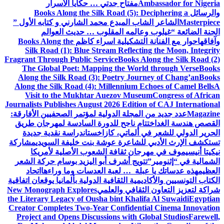
Ambassador for Nigeria
مفتاح جدتي … حكايا الأسرار
والرسائل
Books Along the Silk Road (5): Deciphering a
Masterpiece
الشاعر الشاب المبدع محمد الشارني و كتابه الأول ”
الجنة الضائعة “
غيلوب وعالمه المقلوب … حديث العوالم
وآفاقها
حوار مع الفنانة التشكيلية اسراء كاظم
Books Along the
Silk Road (1): Blue Stream Reflecting the Moon, Integrity
Fragrant Through Public Service
Books Along the Silk Road (2)
The Global Poet: Mapping the World through Verse
Books
Along the Silk Road (3): Poetry Journey of Chang’an
Books
Along the Silk Road (4): Millennium Echoes of Camel Bells
A
Visit to the Mukhtar Auezov Museum
Congress of African
Journalists Publishes August 2026 Edition of CAJ International
Magazine
عدد جديد من المجلة الدولية لمؤتمر الصحفيين الأفارقة:
القصص هندسة الغد
اختتام ناجح للدورة السادسة لمهرجان طريق
الحرير الدولي للشعر في ألماتي، كازاخستان
دراسة نقدية جديدة
تستكشف الإرث الأدبي للشاعرة عوشة بنت خليفة السويدي
مشاركة
نيكيتا أنيسيموف في مهرجان ثقافة الشعوب الأصلية لأمريكا
الشمالية في “إثنومير”
تتويج أشرف أبو اليزيد بوسام حركة الشعر
العظيم
هذه عدساتك يا عبلة … لعبة العدسات وما وراءها
اتحاد
الكتاب التونسيين والأكاديمية الثقافية الدولية بألمانيا يوقعان اتفاقية
شراكة لتعزيز التعاون الثقافي والعلمي
New Monograph Explores
the Literary Legacy of Ousha bint Khalifa Al Suwaidi
Egyptian
Creator Completes Two-Year Confidential Cinema Innovation
Project and Opens Discussions with Global Studios
Farewell,