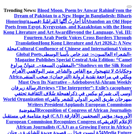
التجاوز
Trending News:
Blood Moon. Poem by Anwar Rahim
From the
إلى
Dream of Pakistan to a New Home in Bangladesh: Biharis
المحتوى
Abandon an Old Hope
أَنا أُحارِبُ أَيَّتُها الفَراشَةُ (قصيدة)
Honoring
Poets from Egypt, Kyrgyzstan, and Kazakhstan with the Hong
Kong Literature and Art Award
Beyond the Language, Vol. III:
Fourteen Arab Poetic Voices Cross Borders Through
Translation
Hong Kong Literature and Art 2026.2: A New
Cultural Confluence of Chinese and International Voices
مجلة
«الشعراء العالميون»: عدد خاص بآسيا الوسطى
Global Poets
Magazine Publishes Special Central Asia Edition: “Camel
Shadows on the Silk Road”
«المغفلون السبعة».. عنوانٌ مراوغ
وحكاياتٌ لا تنتهي
حوار مع القاص والشاعر منير البولاهمي
الأهرام
ويكلي في مراجعة نقدية لرواية (الترجمان): صخب المنفى
Africa
Must Own Its Narrative – Adeboboye
Al-Ahram Weekly
Reviews “The Interpreter”: Exile’s cacophany
رسالة زيرفان
أوسى إلى شيركو بيكس في ذكراه
مجلة سُلاف الثقافية تحتفي
بمهرجان طريق الحرير الدولي للشعر والفن
World Organization of
Writers President Applauds European Commission
Recognition of Congress of African Journalists
المفوضية
الأوروبية: مؤتمر الصحفيين الأفارقة (CAJ) قوة متنامية في مستقبل
الإعلام الإفريقي
European Commission Recognizes Congress of
African Journalists (CAJ) as a Growing Force in Africa’s
Media Future
غزّة ليست خبرًا … قصيدة جديدة للشاعرة د. حنان