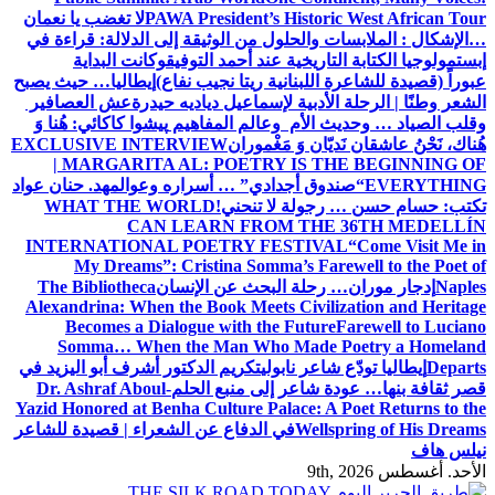
PAWA President’s Historic West African Tour
لا تغضب يا نعمان
…الإشكال : الملابسات والحلول
من الوثيقة إلى الدلالة: قراءة في
إبستمولوجيا الكتابة التاريخية عند أحمد التوفيق
وكانت البداية
عبوراً (قصيدة للشاعرة اللبنانية ريتا نجيب نفاع)
إيطاليا… حيث يصبح
الشعر وطنًا | الرحلة الأدبية لإسماعيل دياديه حيدرة
عش العصافير
وقلب الصياد … وحديث الأم وعالم المفاهيم
پیشوا کاکائي: هُنا وَ
هُناك، نَحْنُ عاشقان نَديّان وَ مَغْموران
EXCLUSIVE INTERVIEW
| MARGARITA AL: POETRY IS THE BEGINNING OF
EVERYTHING
“صندوق أجدادي” … أسراره وعوالمه
د. حنان عواد
تكتب: حسام حسن … رجولة لا تنحني!
WHAT THE WORLD
CAN LEARN FROM THE 36TH MEDELLÍN
INTERNATIONAL POETRY FESTIVAL
“Come Visit Me in
My Dreams”: Cristina Somma’s Farewell to the Poet of
Naples
إدجار موران… رحلة البحث عن الإنسان
The Bibliotheca
Alexandrina: When the Book Meets Civilization and Heritage
Becomes a Dialogue with the Future
Farewell to Luciano
Somma… When the Man Who Made Poetry a Homeland
Departs
إيطاليا تودّع شاعر نابولي
تكريم الدكتور أشرف أبو اليزيد في
قصر ثقافة بنها… عودة شاعر إلى منبع الحلم
Dr. Ashraf Aboul-
Yazid Honored at Benha Culture Palace: A Poet Returns to the
Wellspring of His Dreams
في الدفاع عن الشعراء | قصيدة للشاعر
نيلس هاف
الأحد. أغسطس 9th, 2026