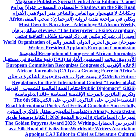
Magazine Publishes Special Central Asia Edition: “Camel
Shadows on the Silk Road”
«المغفلون السبعة».. عنوانٌ مراوغ
وحكاياتٌ لا تنتهي
حوار مع القاص والشاعر منير البولاهمي
الأهرام
ويكلي في مراجعة نقدية لرواية (الترجمان): صخب المنفى
Africa
Must Own Its Narrative – Adeboboye
Al-Ahram Weekly
Reviews “The Interpreter”: Exile’s cacophany
رسالة زيرفان
أوسى إلى شيركو بيكس في ذكراه
مجلة سُلاف الثقافية تحتفي
بمهرجان طريق الحرير الدولي للشعر والفن
World Organization of
Writers President Applauds European Commission
Recognition of Congress of African Journalists
المفوضية
الأوروبية: مؤتمر الصحفيين الأفارقة (CAJ) قوة متنامية في مستقبل
الإعلام الإفريقي
European Commission Recognizes Congress of
African Journalists (CAJ) as a Growing Force in Africa’s
Media Future
غزّة ليست خبرًا … قصيدة جديدة للشاعرة د. حنان
عواد
Regulations for the V International Contest “Leader of
Public Diplomacy” (2026)
اختتام القمة العالمية للشعوب – إفريقيا
وتكريم الفائزين بالمرحلة الإقليمية لمسابقة «قائد الدبلوماسية
الشعبية»
الحرب على الذاكرة.. الحرب على الكتب
The 6th Silk
Road International Poetry Art Festival Concludes Successfully
in Almaty, Kazakhstan
عندليب الماندينج.. يحتفل بالذكرى الستين
لمهرجان الحمامات
جائزة البردية الذهبية 2026: الكتابة بوصفها طريق
الحرير بين الحضارات
The Golden Papyrus Award 2026: Writing
as a Silk Road of Civilizations
Worldwide Writers Association
Appoints CAJ Editor-in-Chief as Literature Cultural