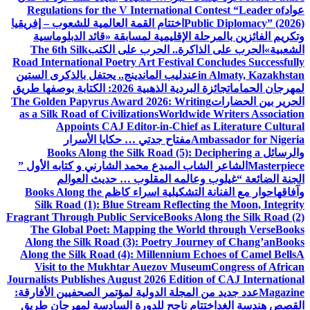
عواد
Regulations for the V International Contest “Leader of
Public Diplomacy” (2026)
اختتام القمة العالمية للشعوب – إفريقيا
وتكريم الفائزين بالمرحلة الإقليمية لمسابقة «قائد الدبلوماسية
الشعبية»
الحرب على الذاكرة.. الحرب على الكتب
The 6th Silk
Road International Poetry Art Festival Concludes Successfully
in Almaty, Kazakhstan
عندليب الماندينج.. يحتفل بالذكرى الستين
لمهرجان الحمامات
جائزة البردية الذهبية 2026: الكتابة بوصفها طريق
الحرير بين الحضارات
The Golden Papyrus Award 2026: Writing
as a Silk Road of Civilizations
Worldwide Writers Association
Appoints CAJ Editor-in-Chief as Literature Cultural
Ambassador for Nigeria
مفتاح جدتي … حكايا الأسرار
والرسائل
Books Along the Silk Road (5): Deciphering a
Masterpiece
الشاعر الشاب المبدع محمد الشارني و كتابه الأول ”
الجنة الضائعة “
غيلوب وعالمه المقلوب … حديث العوالم
وآفاقها
حوار مع الفنانة التشكيلية اسراء كاظم
Books Along the
Silk Road (1): Blue Stream Reflecting the Moon, Integrity
Fragrant Through Public Service
Books Along the Silk Road (2)
The Global Poet: Mapping the World through Verse
Books
Along the Silk Road (3): Poetry Journey of Chang’an
Books
Along the Silk Road (4): Millennium Echoes of Camel Bells
A
Visit to the Mukhtar Auezov Museum
Congress of African
Journalists Publishes August 2026 Edition of CAJ International
Magazine
عدد جديد من المجلة الدولية لمؤتمر الصحفيين الأفارقة:
القصص هندسة الغد
اختتام ناجح للدورة السادسة لمهرجان طريق