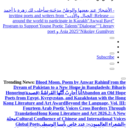
- الأشجارُ عند بعضِها والوطنُ مِدخَنة
-سأجلب لك زهرة يا أحمد
— Release
: الخيال والأدب
" inviting poets and writers from
around the world to participate in Kazakh
"Awwal Bayt"
Program to Support Young Poetic Talents
"Dialogue"
"Literary
"Nikolay Gumilyov و poet
Asia 2025
Subscribe
Trending News:
Blood Moon. Poem by Anwar Rahim
From the
Dream of Pakistan to a New Home in Bangladesh: Biharis
Abandon an Old Hope
أَنا أُحارِبُ أَيَّتُها الفَراشَةُ (قصيدة)
Honoring
Poets from Egypt, Kyrgyzstan, and Kazakhstan with the Hong
Kong Literature and Art Award
Beyond the Language, Vol. III:
Fourteen Arab Poetic Voices Cross Borders Through
Translation
Hong Kong Literature and Art 2026.2: A New
Cultural Confluence of Chinese and International Voices
مجلة
«الشعراء العالميون»: عدد خاص بآسيا الوسطى
Global Poets