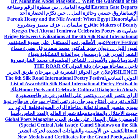
Dr. Mohamed Abdel Maqsoud… When the Guardian of the
Eastern Gate Departs
الثانوية العامة… بين سطوة الرقم وصناعة
الإنسان
فاروق حسني وجائزة النيل… حين تكرّم الحضارة أحد
أبنائها
Farouk Hosny and the Nile Award: When Egypt Honors
the Makers of Beauty
فرج سليمان… عزف متميز ومشروع
ضبابي
Kyrgyz Poet Altynai Temirova Celebrates Poetry as a
Bridge Between Civilizations at the 6th Silk Road International
Poetry Festival
عبور الأطلس نحو المستقبل على صهوة الحنين
قمر
لعبور الليل … ديوان جديد للدكتور محمد سعد برغل يضيء سماء
الشعر العربي في باريس
حوار مع الفنانة التشكيلية هيفاء
الجندوبي
الأبيض والأسود… للشاعر الفيلسوف محمد الشارني
مروة
ناجي.. مفاجأة مهرجان دڨة الدولي
THE ROAR OF
SILENCE
الإعلان عن الجوائز الشعرية في مهرجان طريق الحرير
الدولي السادس
The 6th Silk Road International Poetry Festival
List of Awards
6th Silk Road International Poetry Festival to
Honor Poets and Celebrate Cultural Dialogue in Almaty
ملك
الراي ينتصر للفن… وينتصر على الطقس في قرطاج
عصفورة
الكاف تغرد في افتتاح مهرجان بنزرت
في افتتاح مهرجان قرطاج: نوبة
سيدي منصور المعدلة تعانق مناجاة الراي الصوفية
قلعة الزئير …
حديث الاحتلال والمقاومة
مجلة شعراء العالم (العدد الخاص بآسيا
الوسطى) ظلال الجِمال على طريق الحرير
Global Poets Magazine
(Special Central Asia Issue): Camel Shadows on the Silk
Road
الكشف عن الأوسمة والشهادات الجديدة لحركة الشعر
العظيم
New Medals and Certificates for the Grand Poetic