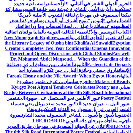
الحرير الدولي للشعر في ألماتي، كازاخستان
دراسة نقدية جديدة
تستكشف الإرث الأدبي للشاعرة عوشة بنت خليفة السويدي
مشاركة
نيكيتا أنيسيموف في مهرجان ثقافة الشعوب الأصلية لأمريكا
الشمالية في “إثنومير”
تتويج أشرف أبو اليزيد بوسام حركة الشعر
العظيم
هذه عدساتك يا عبلة … لعبة العدسات وما وراءها
اتحاد
الكتاب التونسيين والأكاديمية الثقافية الدولية بألمانيا يوقعان اتفاقية
شراكة لتعزيز التعاون الثقافي والعلمي
New Monograph Explores
the Literary Legacy of Ousha bint Khalifa Al Suwaidi
Egyptian
Creator Completes Two-Year Confidential Cinema Innovation
Project and Opens Discussions with Global Studios
Farewell,
Dr. Mohamed Abdel Maqsoud… When the Guardian of the
Eastern Gate Departs
الثانوية العامة… بين سطوة الرقم وصناعة
الإنسان
فاروق حسني وجائزة النيل… حين تكرّم الحضارة أحد
أبنائها
Farouk Hosny and the Nile Award: When Egypt Honors
the Makers of Beauty
فرج سليمان… عزف متميز ومشروع
ضبابي
Kyrgyz Poet Altynai Temirova Celebrates Poetry as a
Bridge Between Civilizations at the 6th Silk Road International
Poetry Festival
عبور الأطلس نحو المستقبل على صهوة الحنين
قمر
لعبور الليل … ديوان جديد للدكتور محمد سعد برغل يضيء سماء
الشعر العربي في باريس
حوار مع الفنانة التشكيلية هيفاء
الجندوبي
الأبيض والأسود… للشاعر الفيلسوف محمد الشارني
مروة
ناجي.. مفاجأة مهرجان دڨة الدولي
THE ROAR OF
SILENCE
الإعلان عن الجوائز الشعرية في مهرجان طريق الحرير
الدولي السادس
The 6th Silk Road International Poetry Festival