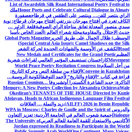
List of Awards
6th Silk Road International Poetry Festival to
Honor Poets and Celebrate Cultural Dialogue in Almaty
ملك
الراي ينتصر للفن… وينتصر على الطقس في قرطاج
عصفورة
الكاف تغرد في افتتاح مهرجان بنزرت
في افتتاح مهرجان قرطاج: نوبة
سيدي منصور المعدلة تعانق مناجاة الراي الصوفية
قلعة الزئير …
حديث الاحتلال والمقاومة
مجلة شعراء العالم (العدد الخاص بآسيا
الوسطى) ظلال الجِمال على طريق الحرير
Global Poets Magazine
(Special Central Asia Issue): Camel Shadows on the Silk
Road
الكشف عن الأوسمة والشهادات الجديدة لحركة الشعر
العظيم
New Medals and Certificates for the Grand Poetic
Movement
كازاخستان تستضيف المؤتمر العالمي لقراءات شعرية
من أجل السلام
World Peace Poetry Recitation Congress to
Convene in Kazakhstan
الإفتاء بين سلطة النص وحركة التاريخ:
قراءة في كتاب “الإفتاء والتاريخ” لأحمد التوفيق
الكونية الروسية…
الذاكرة: جديد الشاعرة ألكسندرا أوتشيروفا
Russian Cosmism…
Memory: A New Poetry Collection by Alexandra Ochirova
Wale
Okediran’s TENANTS OF THE HOUSE Directed by Kunle
Afolayan, Heads to African Indigenous Language Film Festival
(AILFF) 2026 in Benin Republic.
زيد والنملة … العلاقات
والدروس
WPA in Moscow: Charles de Gaulle and the Spirit of
Dialogue
جمعية شعوب العالم في الجامعة الأردنية: تعزيز التعاون
الأكاديمي والاستعداد للقمة العامة للعالم العربي
The University of
Jordan expressed its Readiness to Participate in the World
Public Summit: Arab World
One Continent, Many Voices: