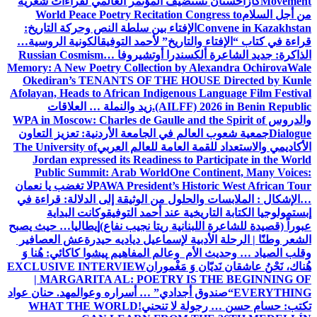
Movement
كازاخستان تستضيف المؤتمر العالمي لقراءات شعرية
من أجل السلام
World Peace Poetry Recitation Congress to
Convene in Kazakhstan
الإفتاء بين سلطة النص وحركة التاريخ:
قراءة في كتاب “الإفتاء والتاريخ” لأحمد التوفيق
الكونية الروسية…
الذاكرة: جديد الشاعرة ألكسندرا أوتشيروفا
Russian Cosmism…
Memory: A New Poetry Collection by Alexandra Ochirova
Wale
Okediran’s TENANTS OF THE HOUSE Directed by Kunle
Afolayan, Heads to African Indigenous Language Film Festival
(AILFF) 2026 in Benin Republic.
زيد والنملة … العلاقات
والدروس
WPA in Moscow: Charles de Gaulle and the Spirit of
Dialogue
جمعية شعوب العالم في الجامعة الأردنية: تعزيز التعاون
الأكاديمي والاستعداد للقمة العامة للعالم العربي
The University of
Jordan expressed its Readiness to Participate in the World
Public Summit: Arab World
One Continent, Many Voices:
PAWA President’s Historic West African Tour
لا تغضب يا نعمان
…الإشكال : الملابسات والحلول
من الوثيقة إلى الدلالة: قراءة في
إبستمولوجيا الكتابة التاريخية عند أحمد التوفيق
وكانت البداية
عبوراً (قصيدة للشاعرة اللبنانية ريتا نجيب نفاع)
إيطاليا… حيث يصبح
الشعر وطنًا | الرحلة الأدبية لإسماعيل دياديه حيدرة
عش العصافير
وقلب الصياد … وحديث الأم وعالم المفاهيم
پیشوا کاکائي: هُنا وَ
هُناك، نَحْنُ عاشقان نَديّان وَ مَغْموران
EXCLUSIVE INTERVIEW
| MARGARITA AL: POETRY IS THE BEGINNING OF
EVERYTHING
“صندوق أجدادي” … أسراره وعوالمه
د. حنان عواد
تكتب: حسام حسن … رجولة لا تنحني!
WHAT THE WORLD