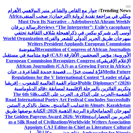
التجاوز
إلى
Trending News:
حوار مع القاص والشاعر منير البولاهمي
الأهرام
المحتوى
ويكلي في مراجعة نقدية لرواية (الترجمان): صخب المنفى
Africa
Must Own Its Narrative – Adeboboye
Al-Ahram Weekly
Reviews “The Interpreter”: Exile’s cacophany
رسالة زيرفان
أوسى إلى شيركو بيكس في ذكراه
مجلة سُلاف الثقافية تحتفي
بمهرجان طريق الحرير الدولي للشعر والفن
World Organization of
Writers President Applauds European Commission
Recognition of Congress of African Journalists
المفوضية
الأوروبية: مؤتمر الصحفيين الأفارقة (CAJ) قوة متنامية في مستقبل
الإعلام الإفريقي
European Commission Recognizes Congress of
African Journalists (CAJ) as a Growing Force in Africa’s
Media Future
غزّة ليست خبرًا … قصيدة جديدة للشاعرة د. حنان
عواد
Regulations for the V International Contest “Leader of
Public Diplomacy” (2026)
اختتام القمة العالمية للشعوب – إفريقيا
وتكريم الفائزين بالمرحلة الإقليمية لمسابقة «قائد الدبلوماسية
الشعبية»
الحرب على الذاكرة.. الحرب على الكتب
The 6th Silk
Road International Poetry Art Festival Concludes Successfully
in Almaty, Kazakhstan
عندليب الماندينج.. يحتفل بالذكرى الستين
لمهرجان الحمامات
جائزة البردية الذهبية 2026: الكتابة بوصفها طريق
الحرير بين الحضارات
The Golden Papyrus Award 2026: Writing
as a Silk Road of Civilizations
Worldwide Writers Association
Appoints CAJ Editor-in-Chief as Literature Cultural
Ambassador for Nigeria
مفتاح جدتي … حكايا الأسرار