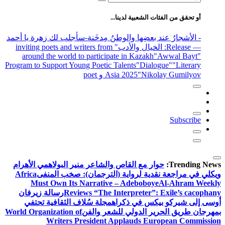
عن:
أو تحقق من الفئات الشعبية لدينا...
- الأشجارُ عند بعضِها والوطنُ مِدخَنة
-سأجلب لك زهرة يا أحمد
— Release
: الخيال والأدب
" inviting poets and writers from
around the world to participate in Kazakh
"Awwal Bayt"
Program to Support Young Poetic Talents
"Dialogue"
"Literary
"Nikolay Gumilyov و poet
Asia 2025
Subscribe
Trending News:
حوار مع القاص والشاعر منير البولاهمي
الأهرام
ويكلي في مراجعة نقدية لرواية (الترجمان): صخب المنفى
Africa
Must Own Its Narrative – Adeboboye
Al-Ahram Weekly
Reviews “The Interpreter”: Exile’s cacophany
رسالة زيرفان
أوسى إلى شيركو بيكس في ذكراه
مجلة سُلاف الثقافية تحتفي
بمهرجان طريق الحرير الدولي للشعر والفن
World Organization of
Writers President Applauds European Commission