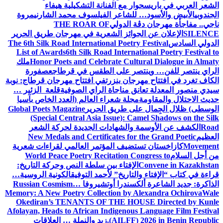
الشعر العربي في باريس
حوار مع الفنانة التشكيلية هيفاء
الجندوبي
الأبيض والأسود… للشاعر الفيلسوف محمد الشارني
مروة
ناجي.. مفاجأة مهرجان دڨة الدولي
THE ROAR OF
SILENCE
الإعلان عن الجوائز الشعرية في مهرجان طريق الحرير
الدولي السادس
The 6th Silk Road International Poetry Festival
List of Awards
6th Silk Road International Poetry Festival to
Honor Poets and Celebrate Cultural Dialogue in Almaty
ملك
الراي ينتصر للفن… وينتصر على الطقس في قرطاج
عصفورة
الكاف تغرد في افتتاح مهرجان بنزرت
في افتتاح مهرجان قرطاج: نوبة
سيدي منصور المعدلة تعانق مناجاة الراي الصوفية
قلعة الزئير …
حديث الاحتلال والمقاومة
مجلة شعراء العالم (العدد الخاص بآسيا
الوسطى) ظلال الجِمال على طريق الحرير
Global Poets Magazine
(Special Central Asia Issue): Camel Shadows on the Silk
Road
الكشف عن الأوسمة والشهادات الجديدة لحركة الشعر
العظيم
New Medals and Certificates for the Grand Poetic
Movement
كازاخستان تستضيف المؤتمر العالمي لقراءات شعرية
من أجل السلام
World Peace Poetry Recitation Congress to
Convene in Kazakhstan
الإفتاء بين سلطة النص وحركة التاريخ:
قراءة في كتاب “الإفتاء والتاريخ” لأحمد التوفيق
الكونية الروسية…
الذاكرة: جديد الشاعرة ألكسندرا أوتشيروفا
Russian Cosmism…
Memory: A New Poetry Collection by Alexandra Ochirova
Wale
Okediran’s TENANTS OF THE HOUSE Directed by Kunle
Afolayan, Heads to African Indigenous Language Film Festival
(AILFF) 2026 in Benin Republic.
زيد والنملة … العلاقات