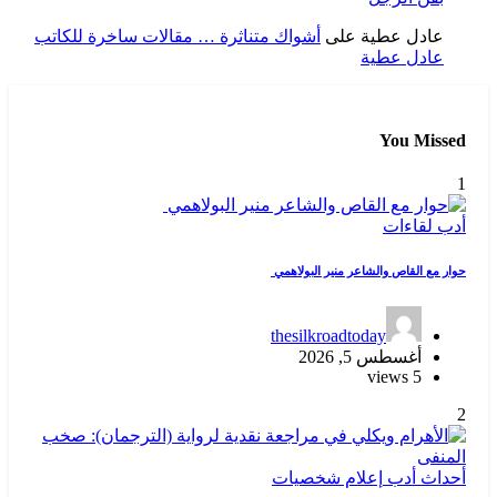
عادل عطية
على
أشواك متناثرة … مقالات ساخرة للكاتب
عادل عطية
You Missed
1
أدب
لقاءات
حوار مع القاص والشاعر منير البولاهمي
thesilkroadtoday
أغسطس 5, 2026
5 views
2
أحداث
أدب
إعلام
شخصيات