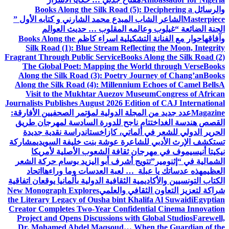
والرسائل
Books Along the Silk Road (5): Deciphering a
Masterpiece
الشاعر الشاب المبدع محمد الشارني و كتابه الأول ”
الجنة الضائعة “
غيلوب وعالمه المقلوب … حديث العوالم
وآفاقها
حوار مع الفنانة التشكيلية اسراء كاظم
Books Along the
Silk Road (1): Blue Stream Reflecting the Moon, Integrity
Fragrant Through Public Service
Books Along the Silk Road (2)
The Global Poet: Mapping the World through Verse
Books
Along the Silk Road (3): Poetry Journey of Chang’an
Books
Along the Silk Road (4): Millennium Echoes of Camel Bells
A
Visit to the Mukhtar Auezov Museum
Congress of African
Journalists Publishes August 2026 Edition of CAJ International
Magazine
عدد جديد من المجلة الدولية لمؤتمر الصحفيين الأفارقة:
القصص هندسة الغد
اختتام ناجح للدورة السادسة لمهرجان طريق
الحرير الدولي للشعر في ألماتي، كازاخستان
دراسة نقدية جديدة
تستكشف الإرث الأدبي للشاعرة عوشة بنت خليفة السويدي
مشاركة
نيكيتا أنيسيموف في مهرجان ثقافة الشعوب الأصلية لأمريكا
الشمالية في “إثنومير”
تتويج أشرف أبو اليزيد بوسام حركة الشعر
العظيم
هذه عدساتك يا عبلة … لعبة العدسات وما وراءها
اتحاد
الكتاب التونسيين والأكاديمية الثقافية الدولية بألمانيا يوقعان اتفاقية
شراكة لتعزيز التعاون الثقافي والعلمي
New Monograph Explores
the Literary Legacy of Ousha bint Khalifa Al Suwaidi
Egyptian
Creator Completes Two-Year Confidential Cinema Innovation
Project and Opens Discussions with Global Studios
Farewell,
Dr. Mohamed Abdel Maqsoud… When the Guardian of the