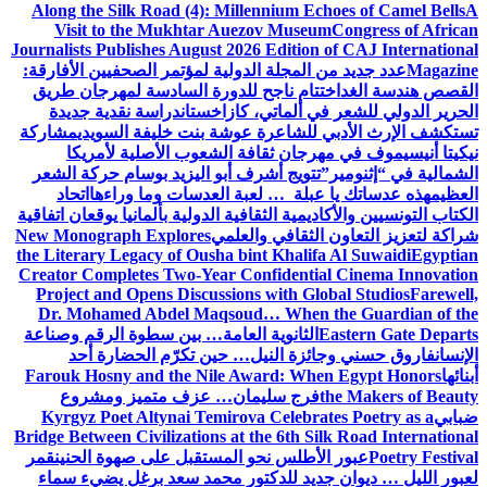
Along the Silk Road (4): Millennium Echoes of Camel Bells
A
Visit to the Mukhtar Auezov Museum
Congress of African
Journalists Publishes August 2026 Edition of CAJ International
Magazine
عدد جديد من المجلة الدولية لمؤتمر الصحفيين الأفارقة:
القصص هندسة الغد
اختتام ناجح للدورة السادسة لمهرجان طريق
الحرير الدولي للشعر في ألماتي، كازاخستان
دراسة نقدية جديدة
تستكشف الإرث الأدبي للشاعرة عوشة بنت خليفة السويدي
مشاركة
نيكيتا أنيسيموف في مهرجان ثقافة الشعوب الأصلية لأمريكا
الشمالية في “إثنومير”
تتويج أشرف أبو اليزيد بوسام حركة الشعر
العظيم
هذه عدساتك يا عبلة … لعبة العدسات وما وراءها
اتحاد
الكتاب التونسيين والأكاديمية الثقافية الدولية بألمانيا يوقعان اتفاقية
شراكة لتعزيز التعاون الثقافي والعلمي
New Monograph Explores
the Literary Legacy of Ousha bint Khalifa Al Suwaidi
Egyptian
Creator Completes Two-Year Confidential Cinema Innovation
Project and Opens Discussions with Global Studios
Farewell,
Dr. Mohamed Abdel Maqsoud… When the Guardian of the
Eastern Gate Departs
الثانوية العامة… بين سطوة الرقم وصناعة
الإنسان
فاروق حسني وجائزة النيل… حين تكرّم الحضارة أحد
أبنائها
Farouk Hosny and the Nile Award: When Egypt Honors
the Makers of Beauty
فرج سليمان… عزف متميز ومشروع
ضبابي
Kyrgyz Poet Altynai Temirova Celebrates Poetry as a
Bridge Between Civilizations at the 6th Silk Road International
Poetry Festival
عبور الأطلس نحو المستقبل على صهوة الحنين
قمر
لعبور الليل … ديوان جديد للدكتور محمد سعد برغل يضيء سماء