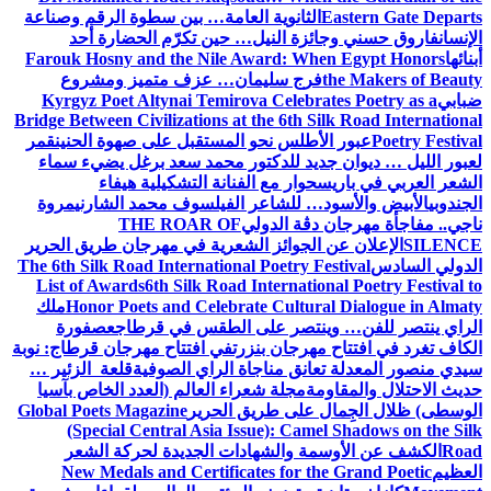
Eastern Gate Departs
الثانوية العامة… بين سطوة الرقم وصناعة
الإنسان
فاروق حسني وجائزة النيل… حين تكرّم الحضارة أحد
أبنائها
Farouk Hosny and the Nile Award: When Egypt Honors
the Makers of Beauty
فرج سليمان… عزف متميز ومشروع
ضبابي
Kyrgyz Poet Altynai Temirova Celebrates Poetry as a
Bridge Between Civilizations at the 6th Silk Road International
Poetry Festival
عبور الأطلس نحو المستقبل على صهوة الحنين
قمر
لعبور الليل … ديوان جديد للدكتور محمد سعد برغل يضيء سماء
الشعر العربي في باريس
حوار مع الفنانة التشكيلية هيفاء
الجندوبي
الأبيض والأسود… للشاعر الفيلسوف محمد الشارني
مروة
ناجي.. مفاجأة مهرجان دڨة الدولي
THE ROAR OF
SILENCE
الإعلان عن الجوائز الشعرية في مهرجان طريق الحرير
الدولي السادس
The 6th Silk Road International Poetry Festival
List of Awards
6th Silk Road International Poetry Festival to
Honor Poets and Celebrate Cultural Dialogue in Almaty
ملك
الراي ينتصر للفن… وينتصر على الطقس في قرطاج
عصفورة
الكاف تغرد في افتتاح مهرجان بنزرت
في افتتاح مهرجان قرطاج: نوبة
سيدي منصور المعدلة تعانق مناجاة الراي الصوفية
قلعة الزئير …
حديث الاحتلال والمقاومة
مجلة شعراء العالم (العدد الخاص بآسيا
الوسطى) ظلال الجِمال على طريق الحرير
Global Poets Magazine
(Special Central Asia Issue): Camel Shadows on the Silk
Road
الكشف عن الأوسمة والشهادات الجديدة لحركة الشعر
العظيم
New Medals and Certificates for the Grand Poetic