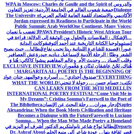
والدروس
WPA in Moscow: Charles de Gaulle and the Spirit of
Dialogue
جمعية شعوب العالم في الجامعة الأردنية: تعزيز التعاون
الأكاديمي والاستعداد للقمة العامة للعالم العربي
The University of
Jordan expressed its Readiness to Participate in the World
Public Summit: Arab World
One Continent, Many Voices:
PAWA President’s Historic West African Tour
لا تغضب يا نعمان
…الإشكال : الملابسات والحلول
من الوثيقة إلى الدلالة: قراءة في
إبستمولوجيا الكتابة التاريخية عند أحمد التوفيق
وكانت البداية
عبوراً (قصيدة للشاعرة اللبنانية ريتا نجيب نفاع)
إيطاليا… حيث يصبح
الشعر وطنًا | الرحلة الأدبية لإسماعيل دياديه حيدرة
عش العصافير
وقلب الصياد … وحديث الأم وعالم المفاهيم
پیشوا کاکائي: هُنا وَ
هُناك، نَحْنُ عاشقان نَديّان وَ مَغْموران
EXCLUSIVE INTERVIEW
| MARGARITA AL: POETRY IS THE BEGINNING OF
EVERYTHING
“صندوق أجدادي” … أسراره وعوالمه
د. حنان عواد
تكتب: حسام حسن … رجولة لا تنحني!
WHAT THE WORLD
CAN LEARN FROM THE 36TH MEDELLÍN
INTERNATIONAL POETRY FESTIVAL
“Come Visit Me in
My Dreams”: Cristina Somma’s Farewell to the Poet of
Naples
إدجار موران… رحلة البحث عن الإنسان
The Bibliotheca
Alexandrina: When the Book Meets Civilization and Heritage
Becomes a Dialogue with the Future
Farewell to Luciano
Somma… When the Man Who Made Poetry a Homeland
Departs
إيطاليا تودّع شاعر نابولي
تكريم الدكتور أشرف أبو اليزيد في
قصر ثقافة بنها… عودة شاعر إلى منبع الحلم
Dr. Ashraf Aboul-