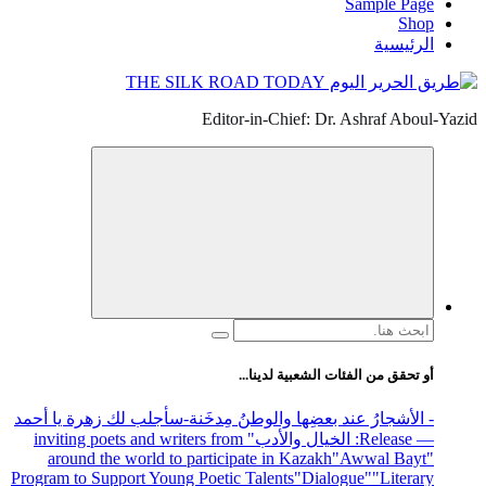
Sample Page
Shop
الرئيسية
Editor-in-Chief: Dr. Ashraf Aboul-Yazid
البحث
عن:
أو تحقق من الفئات الشعبية لدينا...
- الأشجارُ عند بعضِها والوطنُ مِدخَنة
-سأجلب لك زهرة يا أحمد
— Release
: الخيال والأدب
" inviting poets and writers from
around the world to participate in Kazakh
"Awwal Bayt"
Program to Support Young Poetic Talents
"Dialogue"
"Literary