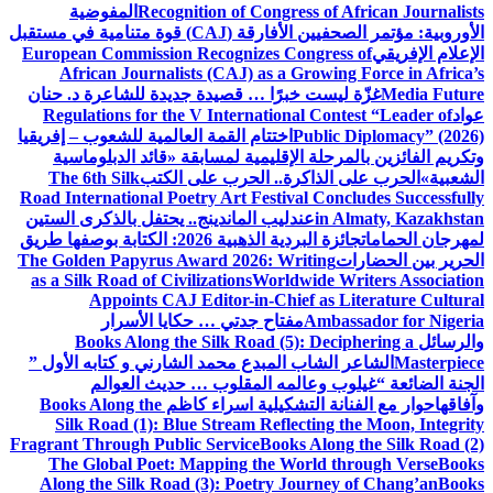
Recognition of Congress of African Journalists
المفوضية
الأوروبية: مؤتمر الصحفيين الأفارقة (CAJ) قوة متنامية في مستقبل
الإعلام الإفريقي
European Commission Recognizes Congress of
African Journalists (CAJ) as a Growing Force in Africa’s
Media Future
غزّة ليست خبرًا … قصيدة جديدة للشاعرة د. حنان
عواد
Regulations for the V International Contest “Leader of
Public Diplomacy” (2026)
اختتام القمة العالمية للشعوب – إفريقيا
وتكريم الفائزين بالمرحلة الإقليمية لمسابقة «قائد الدبلوماسية
الشعبية»
الحرب على الذاكرة.. الحرب على الكتب
The 6th Silk
Road International Poetry Art Festival Concludes Successfully
in Almaty, Kazakhstan
عندليب الماندينج.. يحتفل بالذكرى الستين
لمهرجان الحمامات
جائزة البردية الذهبية 2026: الكتابة بوصفها طريق
الحرير بين الحضارات
The Golden Papyrus Award 2026: Writing
as a Silk Road of Civilizations
Worldwide Writers Association
Appoints CAJ Editor-in-Chief as Literature Cultural
Ambassador for Nigeria
مفتاح جدتي … حكايا الأسرار
والرسائل
Books Along the Silk Road (5): Deciphering a
Masterpiece
الشاعر الشاب المبدع محمد الشارني و كتابه الأول ”
الجنة الضائعة “
غيلوب وعالمه المقلوب … حديث العوالم
وآفاقها
حوار مع الفنانة التشكيلية اسراء كاظم
Books Along the
Silk Road (1): Blue Stream Reflecting the Moon, Integrity
Fragrant Through Public Service
Books Along the Silk Road (2)
The Global Poet: Mapping the World through Verse
Books
Along the Silk Road (3): Poetry Journey of Chang’an
Books