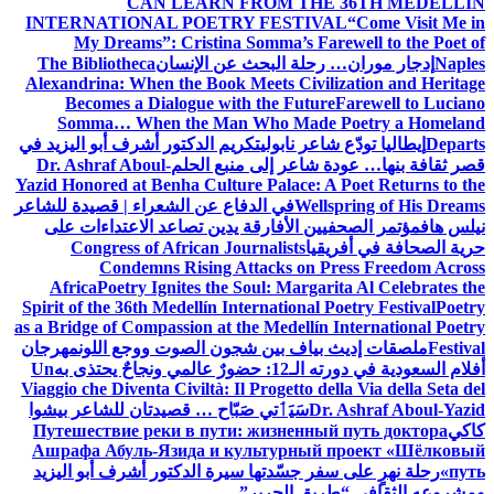
CAN LEARN FROM THE 36TH MEDELLÍN
INTERNATIONAL POETRY FESTIVAL
“Come Visit Me in
My Dreams”: Cristina Somma’s Farewell to the Poet of
Naples
إدجار موران… رحلة البحث عن الإنسان
The Bibliotheca
Alexandrina: When the Book Meets Civilization and Heritage
Becomes a Dialogue with the Future
Farewell to Luciano
Somma… When the Man Who Made Poetry a Homeland
Departs
إيطاليا تودّع شاعر نابولي
تكريم الدكتور أشرف أبو اليزيد في
قصر ثقافة بنها… عودة شاعر إلى منبع الحلم
Dr. Ashraf Aboul-
Yazid Honored at Benha Culture Palace: A Poet Returns to the
Wellspring of His Dreams
في الدفاع عن الشعراء | قصيدة للشاعر
نيلس هاف
مؤتمر الصحفيين الأفارقة يدين تصاعد الاعتداءات على
حرية الصحافة في أفريقيا
Congress of African Journalists
Condemns Rising Attacks on Press Freedom Across
Africa
Poetry Ignites the Soul: Margarita Al Celebrates the
Spirit of the 36th Medellín International Poetry Festival
Poetry
as a Bridge of Compassion at the Medellín International Poetry
Festival
ملصقات إديث بياف بين شجون الصوت ووجع اللون
مهرجان
أفلام السعودية في دورته الـ12: حضورٌ عالمي ونجاحٌ يحتذى به
Un
Viaggio che Diventa Civiltà: Il Progetto della Via della Seta del
Dr. Ashraf Aboul-Yazid
سَيَٲتي صَبّاح … قصيدتان للشاعر بيشوا
كاكي
Путешествие реки в пути: жизненный путь доктора
Ашрафа Абуль-Язида и культурный проект «Шёлковый
путь»
رحلة نهرٍ على سفر جسّدتها سيرة الدكتور أشرف أبو اليزيد
ومشروعه الثقافي “طريق الحرير”