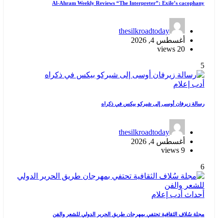
Al-Ahram Weekly Reviews “The Interpreter”: Exile’s cacophany
thesilkroadtoday
أغسطس 4, 2026
20 views
5
أدب
إعلام
رسالة زيرفان أوسى إلى شيركو بيكس في ذكراه
thesilkroadtoday
أغسطس 4, 2026
9 views
6
أحداث
أدب
إعلام
مجلة سُلاف الثقافية تحتفي بمهرجان طريق الحرير الدولي للشعر والفن