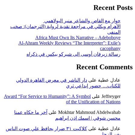
Recent Posts
حوار مع القاص والشاعر منير البولاهمي
الأهرام ويكلي في مراجعة نقدية لرواية (الترجمان): صخب
المنفى
Africa Must Own Its Narrative – Adeboboye
Al-Ahram Weekly Reviews “The Interpreter”: Exile’s
cacophany
رسالة زيرفان أوسى إلى شيركو بيكس في ذكراه
Recent Comments
عادل عطية
على
دار الناشر في معرض القاهرة الدولي
للكتاب… حضور إبداعي ثري
Jeffreyger
على
Award “For Service to Humanity”: A Symbol
of the Unification of Nations
Mokhtar Mahmoud Abdelwahab
على
آخر ما حكاه عمنا
محسن شوقي | اسمك إذن إبراهيم
عادل عطية
على
كلاكيت ٣١ ضرار يحافظ علي صوت الناس
بفن الزجل