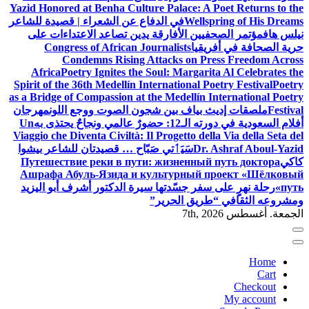
Yazid Honored at Benha Culture Palace: A Poet Returns to the
Wellspring of His Dreams
في الدفاع عن الشعراء | قصيدة للشاعر
نيلس هاف
مؤتمر الصحفيين الأفارقة يدين تصاعد الاعتداءات على
حرية الصحافة في أفريقيا
Congress of African Journalists
Condemns Rising Attacks on Press Freedom Across
Africa
Poetry Ignites the Soul: Margarita Al Celebrates the
Spirit of the 36th Medellín International Poetry Festival
Poetry
as a Bridge of Compassion at the Medellín International Poetry
Festival
ملصقات إديث بياف بين شجون الصوت ووجع اللون
مهرجان
أفلام السعودية في دورته الـ12: حضورٌ عالمي ونجاحٌ يحتذى به
Un
Viaggio che Diventa Civiltà: Il Progetto della Via della Seta del
Dr. Ashraf Aboul-Yazid
سَيَٲتي صَبّاح … قصيدتان للشاعر بيشوا
كاكي
Путешествие реки в пути: жизненный путь доктора
Ашрафа Абуль-Язида и культурный проект «Шёлковый
путь»
رحلة نهرٍ على سفر جسّدتها سيرة الدكتور أشرف أبو اليزيد
ومشروعه الثقافي “طريق الحرير”
الجمعة. أغسطس 7th, 2026
Home
Cart
Checkout
My account