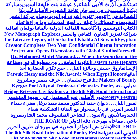
تستكشف الإرث الأدبي للشاعرة عوشة بنت خليفة السويدي
مشاركة
نيكيتا أنيسيموف في مهرجان ثقافة الشعوب الأصلية لأمريكا
الشمالية في “إثنومير”
تتويج أشرف أبو اليزيد بوسام حركة الشعر
العظيم
هذه عدساتك يا عبلة … لعبة العدسات وما وراءها
اتحاد
الكتاب التونسيين والأكاديمية الثقافية الدولية بألمانيا يوقعان اتفاقية
شراكة لتعزيز التعاون الثقافي والعلمي
New Monograph Explores
the Literary Legacy of Ousha bint Khalifa Al Suwaidi
Egyptian
Creator Completes Two-Year Confidential Cinema Innovation
Project and Opens Discussions with Global Studios
Farewell,
Dr. Mohamed Abdel Maqsoud… When the Guardian of the
Eastern Gate Departs
الثانوية العامة… بين سطوة الرقم وصناعة
الإنسان
فاروق حسني وجائزة النيل… حين تكرّم الحضارة أحد
أبنائها
Farouk Hosny and the Nile Award: When Egypt Honors
the Makers of Beauty
فرج سليمان… عزف متميز ومشروع
ضبابي
Kyrgyz Poet Altynai Temirova Celebrates Poetry as a
Bridge Between Civilizations at the 6th Silk Road International
Poetry Festival
عبور الأطلس نحو المستقبل على صهوة الحنين
قمر
لعبور الليل … ديوان جديد للدكتور محمد سعد برغل يضيء سماء
الشعر العربي في باريس
حوار مع الفنانة التشكيلية هيفاء
الجندوبي
الأبيض والأسود… للشاعر الفيلسوف محمد الشارني
مروة
ناجي.. مفاجأة مهرجان دڨة الدولي
THE ROAR OF
SILENCE
الإعلان عن الجوائز الشعرية في مهرجان طريق الحرير
الدولي السادس
The 6th Silk Road International Poetry Festival
List of Awards
6th Silk Road International Poetry Festival to