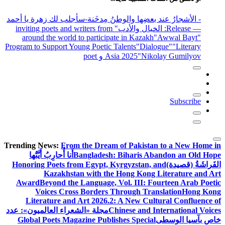
- الأشجارُ عند بعضِها والوطنُ مِدخَنة
-سأجلب لك زهرة يا أحمد
— Release
: الخيال والأدب
" inviting poets and writers from
around the world to participate in Kazakh
"Awwal Bayt"
Program to Support Young Poetic Talents
"Dialogue"
"Literary
"Nikolay Gumilyov و poet
Asia 2025
Subscribe
Trending News:
From the Dream of Pakistan to a New Home in
Bangladesh: Biharis Abandon an Old Hope
أَنا أُحارِبُ أَيَّتُها
الفَراشَةُ (قصيدة)
Honoring Poets from Egypt, Kyrgyzstan, and
Kazakhstan with the Hong Kong Literature and Art
Award
Beyond the Language, Vol. III: Fourteen Arab Poetic
Voices Cross Borders Through Translation
Hong Kong
Literature and Art 2026.2: A New Cultural Confluence of
Chinese and International Voices
مجلة «الشعراء العالميون»: عدد
خاص بآسيا الوسطى
Global Poets Magazine Publishes Special