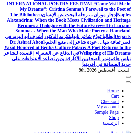
INTERNATIONAL POETRY FESTIVAL
“Come Visit Me in
My Dreams”: Cristina Somma’s Farewell to the Poet of
Naples
إدجار موران… رحلة البحث عن الإنسان
The Bibliotheca
Alexandrina: When the Book Meets Civilization and Heritage
Becomes a Dialogue with the Future
Farewell to Luciano
Somma… When the Man Who Made Poetry a Homeland
Departs
إيطاليا تودّع شاعر نابولي
تكريم الدكتور أشرف أبو اليزيد في
قصر ثقافة بنها… عودة شاعر إلى منبع الحلم
Dr. Ashraf Aboul-
Yazid Honored at Benha Culture Palace: A Poet Returns to the
Wellspring of His Dreams
في الدفاع عن الشعراء | قصيدة للشاعر
نيلس هاف
مؤتمر الصحفيين الأفارقة يدين تصاعد الاعتداءات على
حرية الصحافة في أفريقيا
السبت. أغسطس 8th, 2026
Home
Cart
Checkout
My account
Sample Page
Shop
الرئيسية