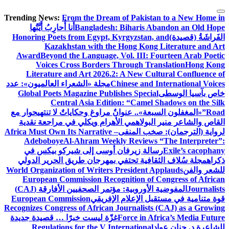
التجاوز
Trending News:
From the Dream of Pakistan to a New Home in
إلى
Bangladesh: Biharis Abandon an Old Hope
أَنا أُحارِبُ أَيَّتُها
المحتوى
الفَراشَةُ (قصيدة)
Honoring Poets from Egypt, Kyrgyzstan, and
Kazakhstan with the Hong Kong Literature and Art
Award
Beyond the Language, Vol. III: Fourteen Arab Poetic
Voices Cross Borders Through Translation
Hong Kong
Literature and Art 2026.2: A New Cultural Confluence of
Chinese and International Voices
مجلة «الشعراء العالميون»: عدد
خاص بآسيا الوسطى
Global Poets Magazine Publishes Special
Central Asia Edition: “Camel Shadows on the Silk
Road”
«المغفلون السبعة».. عنوانٌ مراوغ وحكاياتٌ لا تنتهي
حوار مع
القاص والشاعر منير البولاهمي
الأهرام ويكلي في مراجعة نقدية
لرواية (الترجمان): صخب المنفى
Africa Must Own Its Narrative –
Adeboboye
Al-Ahram Weekly Reviews “The Interpreter”:
Exile’s cacophany
رسالة زيرفان أوسى إلى شيركو بيكس في
ذكراه
مجلة سُلاف الثقافية تحتفي بمهرجان طريق الحرير الدولي
للشعر والفن
World Organization of Writers President Applauds
European Commission Recognition of Congress of African
Journalists
المفوضية الأوروبية: مؤتمر الصحفيين الأفارقة (CAJ)
قوة متنامية في مستقبل الإعلام الإفريقي
European Commission
Recognizes Congress of African Journalists (CAJ) as a Growing
Force in Africa’s Media Future
غزّة ليست خبرًا … قصيدة جديدة
للشاعرة د. حنان عواد
Regulations for the V International