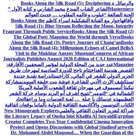
والرسائل
Books Along the Silk Road (5): Deciphering a
Masterpiece
الشاعر الشاب المبدع محمد الشارني و كتابه الأول ”
الجنة الضائعة “
غيلوب وعالمه المقلوب … حديث العوالم
وآفاقها
حوار مع الفنانة التشكيلية اسراء كاظم
Books Along the
Silk Road (1): Blue Stream Reflecting the Moon, Integrity
Fragrant Through Public Service
Books Along the Silk Road (2)
The Global Poet: Mapping the World through Verse
Books
Along the Silk Road (3): Poetry Journey of Chang’an
Books
Along the Silk Road (4): Millennium Echoes of Camel Bells
A
Visit to the Mukhtar Auezov Museum
Congress of African
Journalists Publishes August 2026 Edition of CAJ International
Magazine
عدد جديد من المجلة الدولية لمؤتمر الصحفيين الأفارقة:
القصص هندسة الغد
اختتام ناجح للدورة السادسة لمهرجان طريق
الحرير الدولي للشعر في ألماتي، كازاخستان
دراسة نقدية جديدة
تستكشف الإرث الأدبي للشاعرة عوشة بنت خليفة السويدي
مشاركة
نيكيتا أنيسيموف في مهرجان ثقافة الشعوب الأصلية لأمريكا
الشمالية في “إثنومير”
تتويج أشرف أبو اليزيد بوسام حركة الشعر
العظيم
هذه عدساتك يا عبلة … لعبة العدسات وما وراءها
اتحاد
الكتاب التونسيين والأكاديمية الثقافية الدولية بألمانيا يوقعان اتفاقية
شراكة لتعزيز التعاون الثقافي والعلمي
New Monograph Explores
the Literary Legacy of Ousha bint Khalifa Al Suwaidi
Egyptian
Creator Completes Two-Year Confidential Cinema Innovation
Project and Opens Discussions with Global Studios
Farewell,
Dr. Mohamed Abdel Maqsoud… When the Guardian of the