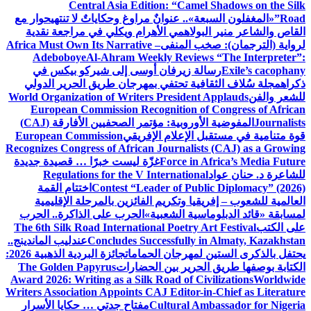
Central Asia Edition: “Camel Shadows on the Silk
Road”
«المغفلون السبعة».. عنوانٌ مراوغ وحكاياتٌ لا تنتهي
حوار مع
القاص والشاعر منير البولاهمي
الأهرام ويكلي في مراجعة نقدية
لرواية (الترجمان): صخب المنفى
Africa Must Own Its Narrative –
Adeboboye
Al-Ahram Weekly Reviews “The Interpreter”:
Exile’s cacophany
رسالة زيرفان أوسى إلى شيركو بيكس في
ذكراه
مجلة سُلاف الثقافية تحتفي بمهرجان طريق الحرير الدولي
للشعر والفن
World Organization of Writers President Applauds
European Commission Recognition of Congress of African
Journalists
المفوضية الأوروبية: مؤتمر الصحفيين الأفارقة (CAJ)
قوة متنامية في مستقبل الإعلام الإفريقي
European Commission
Recognizes Congress of African Journalists (CAJ) as a Growing
Force in Africa’s Media Future
غزّة ليست خبرًا … قصيدة جديدة
للشاعرة د. حنان عواد
Regulations for the V International
Contest “Leader of Public Diplomacy” (2026)
اختتام القمة
العالمية للشعوب – إفريقيا وتكريم الفائزين بالمرحلة الإقليمية
لمسابقة «قائد الدبلوماسية الشعبية»
الحرب على الذاكرة.. الحرب
على الكتب
The 6th Silk Road International Poetry Art Festival
Concludes Successfully in Almaty, Kazakhstan
عندليب الماندينج..
يحتفل بالذكرى الستين لمهرجان الحمامات
جائزة البردية الذهبية 2026:
الكتابة بوصفها طريق الحرير بين الحضارات
The Golden Papyrus
Award 2026: Writing as a Silk Road of Civilizations
Worldwide
Writers Association Appoints CAJ Editor-in-Chief as Literature
Cultural Ambassador for Nigeria
مفتاح جدتي … حكايا الأسرار