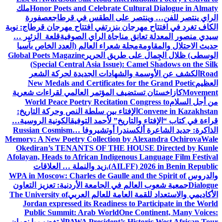
Honor Poets and Celebrate Cultural Dialogue in Almaty
ملك
الراي ينتصر للفن… وينتصر على الطقس في قرطاج
عصفورة
الكاف تغرد في افتتاح مهرجان بنزرت
في افتتاح مهرجان قرطاج: نوبة
سيدي منصور المعدلة تعانق مناجاة الراي الصوفية
قلعة الزئير …
حديث الاحتلال والمقاومة
مجلة شعراء العالم (العدد الخاص بآسيا
الوسطى) ظلال الجِمال على طريق الحرير
Global Poets Magazine
(Special Central Asia Issue): Camel Shadows on the Silk
Road
الكشف عن الأوسمة والشهادات الجديدة لحركة الشعر
العظيم
New Medals and Certificates for the Grand Poetic
Movement
كازاخستان تستضيف المؤتمر العالمي لقراءات شعرية
من أجل السلام
World Peace Poetry Recitation Congress to
Convene in Kazakhstan
الإفتاء بين سلطة النص وحركة التاريخ:
قراءة في كتاب “الإفتاء والتاريخ” لأحمد التوفيق
الكونية الروسية…
الذاكرة: جديد الشاعرة ألكسندرا أوتشيروفا
Russian Cosmism…
Memory: A New Poetry Collection by Alexandra Ochirova
Wale
Okediran’s TENANTS OF THE HOUSE Directed by Kunle
Afolayan, Heads to African Indigenous Language Film Festival
(AILFF) 2026 in Benin Republic.
زيد والنملة … العلاقات
والدروس
WPA in Moscow: Charles de Gaulle and the Spirit of
Dialogue
جمعية شعوب العالم في الجامعة الأردنية: تعزيز التعاون
الأكاديمي والاستعداد للقمة العامة للعالم العربي
The University of
Jordan expressed its Readiness to Participate in the World
Public Summit: Arab World
One Continent, Many Voices:
PAWA President’s Historic West African Tour
لا تغضب يا نعمان