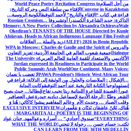
من أجل السلام
World Peace Poetry Recitation Congress to
Convene in Kazakhstan
الإفتاء بين سلطة النص وحركة التاريخ:
قراءة في كتاب “الإفتاء والتاريخ” لأحمد التوفيق
الكونية الروسية…
الذاكرة: جديد الشاعرة ألكسندرا أوتشيروفا
Russian Cosmism…
Memory: A New Poetry Collection by Alexandra Ochirova
Wale
Okediran’s TENANTS OF THE HOUSE Directed by Kunle
Afolayan, Heads to African Indigenous Language Film Festival
(AILFF) 2026 in Benin Republic.
زيد والنملة … العلاقات
والدروس
WPA in Moscow: Charles de Gaulle and the Spirit of
Dialogue
جمعية شعوب العالم في الجامعة الأردنية: تعزيز التعاون
الأكاديمي والاستعداد للقمة العامة للعالم العربي
The University of
Jordan expressed its Readiness to Participate in the World
Public Summit: Arab World
One Continent, Many Voices:
PAWA President’s Historic West African Tour
لا تغضب يا نعمان
…الإشكال : الملابسات والحلول
من الوثيقة إلى الدلالة: قراءة في
إبستمولوجيا الكتابة التاريخية عند أحمد التوفيق
وكانت البداية
عبوراً (قصيدة للشاعرة اللبنانية ريتا نجيب نفاع)
إيطاليا… حيث يصبح
الشعر وطنًا | الرحلة الأدبية لإسماعيل دياديه حيدرة
عش العصافير
وقلب الصياد … وحديث الأم وعالم المفاهيم
پیشوا کاکائي: هُنا وَ
هُناك، نَحْنُ عاشقان نَديّان وَ مَغْموران
EXCLUSIVE INTERVIEW
| MARGARITA AL: POETRY IS THE BEGINNING OF
EVERYTHING
“صندوق أجدادي” … أسراره وعوالمه
د. حنان عواد
تكتب: حسام حسن … رجولة لا تنحني!
WHAT THE WORLD
CAN LEARN FROM THE 36TH MEDELLÍN