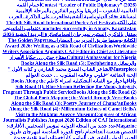
Contest “Leader of Public Diplomacy” (2026)
اختتام القمة
العالمية للشعوب – إفريقيا وتكريم الفائزين بالمرحلة الإقليمية
لمسابقة «قائد الدبلوماسية الشعبية»
الحرب على الذاكرة.. الحرب
على الكتب
The 6th Silk Road International Poetry Art Festival
Concludes Successfully in Almaty, Kazakhstan
عندليب الماندينج..
يحتفل بالذكرى الستين لمهرجان الحمامات
جائزة البردية الذهبية 2026:
الكتابة بوصفها طريق الحرير بين الحضارات
The Golden Papyrus
Award 2026: Writing as a Silk Road of Civilizations
Worldwide
Writers Association Appoints CAJ Editor-in-Chief as Literature
Cultural Ambassador for Nigeria
مفتاح جدتي … حكايا الأسرار
والرسائل
Books Along the Silk Road (5): Deciphering a
Masterpiece
الشاعر الشاب المبدع محمد الشارني و كتابه الأول ”
الجنة الضائعة “
غيلوب وعالمه المقلوب … حديث العوالم
وآفاقها
حوار مع الفنانة التشكيلية اسراء كاظم
Books Along the
Silk Road (1): Blue Stream Reflecting the Moon, Integrity
Fragrant Through Public Service
Books Along the Silk Road (2)
The Global Poet: Mapping the World through Verse
Books
Along the Silk Road (3): Poetry Journey of Chang’an
Books
Along the Silk Road (4): Millennium Echoes of Camel Bells
A
Visit to the Mukhtar Auezov Museum
Congress of African
Journalists Publishes August 2026 Edition of CAJ International
Magazine
عدد جديد من المجلة الدولية لمؤتمر الصحفيين الأفارقة:
القصص هندسة الغد
اختتام ناجح للدورة السادسة لمهرجان طريق
الحرير الدولي للشعر في ألماتي، كازاخستان
دراسة نقدية جديدة