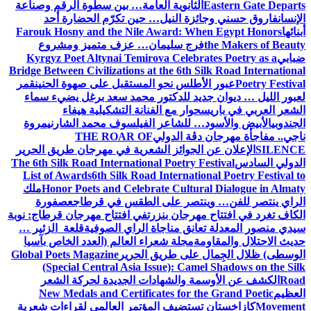
Eastern Gate Departs
الثانوية العامة… بين سطوة الرقم وصناعة
الإنسان
فاروق حسني وجائزة النيل… حين تكرّم الحضارة أحد
أبنائها
Farouk Hosny and the Nile Award: When Egypt Honors
the Makers of Beauty
فرج سليمان… عزف متميز ومشروع
ضبابي
Kyrgyz Poet Altynai Temirova Celebrates Poetry as a
Bridge Between Civilizations at the 6th Silk Road International
Poetry Festival
عبور الأطلس نحو المستقبل على صهوة الحنين
قمر
لعبور الليل … ديوان جديد للدكتور محمد سعد برغل يضيء سماء
الشعر العربي في باريس
حوار مع الفنانة التشكيلية هيفاء
الجندوبي
الأبيض والأسود… للشاعر الفيلسوف محمد الشارني
مروة
ناجي.. مفاجأة مهرجان دڨة الدولي
THE ROAR OF
SILENCE
الإعلان عن الجوائز الشعرية في مهرجان طريق الحرير
الدولي السادس
The 6th Silk Road International Poetry Festival
List of Awards
6th Silk Road International Poetry Festival to
Honor Poets and Celebrate Cultural Dialogue in Almaty
ملك
الراي ينتصر للفن… وينتصر على الطقس في قرطاج
عصفورة
الكاف تغرد في افتتاح مهرجان بنزرت
في افتتاح مهرجان قرطاج: نوبة
سيدي منصور المعدلة تعانق مناجاة الراي الصوفية
قلعة الزئير …
حديث الاحتلال والمقاومة
مجلة شعراء العالم (العدد الخاص بآسيا
الوسطى) ظلال الجِمال على طريق الحرير
Global Poets Magazine
(Special Central Asia Issue): Camel Shadows on the Silk
Road
الكشف عن الأوسمة والشهادات الجديدة لحركة الشعر
العظيم
New Medals and Certificates for the Grand Poetic
Movement
كازاخستان تستضيف المؤتمر العالمي لقراءات شعرية