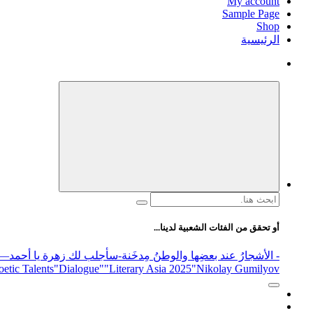
My account
Sample Page
Shop
الرئيسية
البحث
عن:
أو تحقق من الفئات الشعبية لدينا...
- الأشجارُ عند بعضِها والوطنُ مِدخَنة
-سأجلب لك زهرة يا أحمد
elease
"Nikolay Gumilyov و poet
"Literary Asia 2025
"Dialogue"
etic Talents