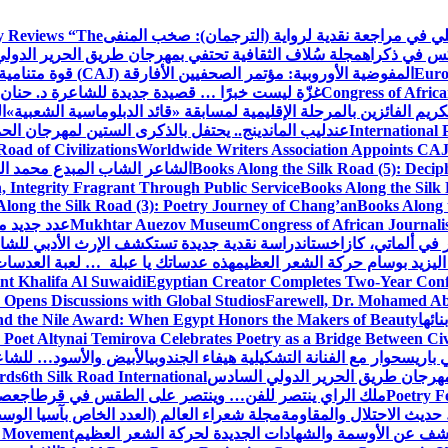
كلي في مراجعة نقدية لرواية (الترجمان): صخب المنفى
 Reviews “The
كس في ذكراه
مجلة سُلاف الثقافية تحتفي بمهرجان طريق الحرير الدول
Euro
المفوضية الأوروبية: مؤتمر الصحفيين الأفارقة (CAJ) قوة متنامية في مستقبل الإعلام الإفريقي
Congress of Africa
غزّة ليست خبرًا … قصيدة جديدة للشاعرة د. حنان 
كريم الفائزين بالمرحلة الإقليمية لمسابقة «قائد الدبلوماسية الشعبية»
ا
International 
عندليب الماندينج.. يحتفل بالذكرى الستين لمهرجان الحم
oad of Civilizations
Worldwide Writers Association Appoints CAJ 
Books Along the Silk Road (5): Decip
الشاعر الشاب المبدع محمد الشا
, Integrity Fragrant Through Public Service
Books Along the Silk 
long the Silk Road (3): Poetry Journey of Chang’an
Books Along 
Congress of African Journali
Mukhtar Auezov Museum
عدد جديد م
في ألماتي، كازاخستان
دراسة نقدية جديدة تستكشف الإرث الأدبي للشا
اليزيد بوسام حركة الشعر العظيم
هذه عدساتك يا عبلة … لعبة العدسات
nt Khalifa Al Suwaidi
Egyptian Creator Completes Two-Year Conf
 Opens Discussions with Global Studios
Farewell, Dr. Mohamed Ab
ائها
d the Nile Award: When Egypt Honors the Makers of Beauty
Poet Altynai Temirova Celebrates Poetry as a Bridge Between Civil
 باريس
حوار مع الفنانة التشكيلية هيفاء الجندوبي
الأبيض والأسود… للشاع
 مهرجان طريق الحرير الدولي السادس
6th Silk Road International
ards
Poetry F
ملك الراي ينتصر للفن… وينتصر على الطقس في قرطاج
عصف
حديث الاحتلال والمقاومة
مجلة شعراء العالم (العدد الخاص بآسيا الو
شف عن الأوسمة والشهادات الجديدة لحركة الشعر العظيم
ic Movement