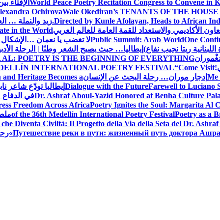
World Peace Poetry Recitation Congress to Convene in 
الإفتاء بي
lexandra Ochirova
Wale Okediran’s TENANTS OF THE HOUSE
Directed by Kunle Afolayan, Heads to African In
زيد والنملة … ا
اون الأكاديمي والاستعداد للقمة العامة للعالم العربي
ate in the World
One Contin
Public Summit: Arab World
لا تغضب يا نعمان …الإشكال 
للبنانية ريتا نجيب نفاع)
إيطاليا… حيث يصبح الشعر وطنًا | الرحلة الأدب
مَغْموران
 AL: POETRY IS THE BEGINNING OF EVERYTHING
!
“Come Visit
DELLÍN INTERNATIONAL POETRY FESTIVAL
Me 
إدجار موران… رحلة البحث عن الإنسان
n and Heritage Becomes a
Farewell to Lucian
Dialogue with the Future
إيطاليا تودّع شاعر ناب
Dr. Ashraf Aboul-Yazid Honored at Benha Culture Palac
في الدفاع 
ress Freedom Across Africa
Poetry Ignites the Soul: Margarita Al C
Poetry as a B
of the 36th Medellín International Poetry Festival
ملصق
che Diventa Civiltà: Il Progetto della Via della Seta del Dr. Ashra
Путешествие реки в пути: жизненный путь доктора Ашр
رحل