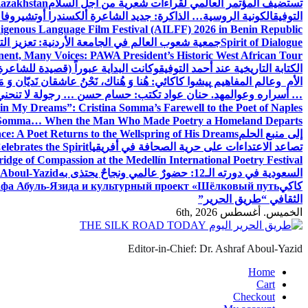
تستضيف المؤتمر العالمي لقراءات شعرية من أجل السلام
Kazakhstan
التوفيق
الكونية الروسية… الذاكرة: جديد الشاعرة ألكسندرا أوتشيروفا
digenous Language Film Festival (AILFF) 2026 in Benin Republic.
Spirit of Dialogue
جمعية شعوب العالم في الجامعة الأردنية: تعزيز التع
ent, Many Voices: PAWA President’s Historic West African Tour
الكتابة التاريخية عند أحمد التوفيق
وكانت البداية عبوراً (قصيدة للشاعرة ا
الأم وعالم المفاهيم
پیشوا کاکائي: هُنا وَ هُناك، نَحْنُ عاشقان نَديّان وَ 
… أسراره وعوالمه
د. حنان عواد تكتب: حسام حسن … رجولة لا تنحني
in My Dreams”: Cristina Somma’s Farewell to the Poet of Naples
o Somma… When the Man Who Made Poetry a Homeland Departs
إلى منبع الحلم
e: A Poet Returns to the Wellspring of His Dreams
تصاعد الاعتداءات على حرية الصحافة في أفريقيا
elebrates the Spirit
ridge of Compassion at the Medellín International Poetry Festival
السعودية في دورته الـ12: حضورٌ عالمي ونجاحٌ يحتذى به
f Aboul-Yazid
كاكي
афа Абуль-Язида и культурный проект «Шёлковый путь»
الثقافي “طريق الحرير”
الخميس. أغسطس 6th, 2026
Editor-in-Chief: Dr. Ashraf Aboul-Yazid
Home
Cart
Checkout