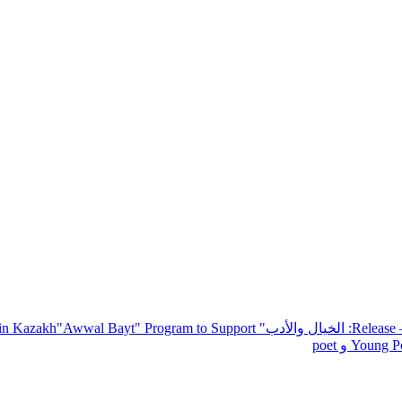
— R
: الخيال والأدب
" inviting poets and writers from around the world to participate in Kazakh
"Awwal Bayt" Program to Support
Young Po