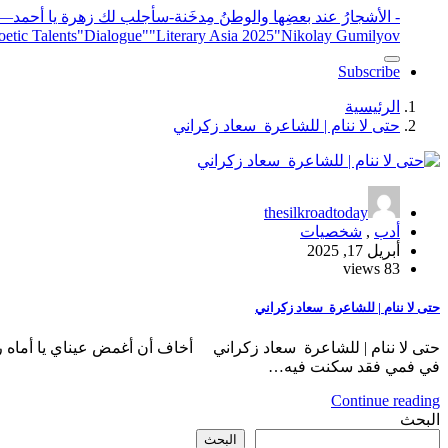
- الأشجارُ عند بعضِها والوطنُ مِدخَنة
-سأجلب لك زهرة يا أحمد
elease
"Nikolay Gumilyov و poet
"Literary Asia 2025
"Dialogue"
etic Talents
Subscribe
الرئيسية
حتى لا ننام | للشاعرة سعاد زكراني
thesilkroadtoday
أدب
,
شخصيات
أبريل 17, 2025
83 views
حتى لا ننام | للشاعرة سعاد زكراني
حتى لا ننام | للشاعرة سعاد زكراني أخاف أن أغمض عيناي يا أماه
في فمي فقد سكنت فيه…
Continue reading
البحث
البحث