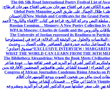
The 6th Silk Road International Poetry Festival List of Aw
ورة الكاف تغرد في افتتاح مهرجان بنزرت
في افتتاح مهرجان قرطاج:
سطى) ظلال الجِمال على طريق الحرير
Global Poets Magazine
New Medals and Certificates for the Grand Poet
كازاخستان
ن سلطة النص وحركة التاريخ: قراءة في كتاب “الإفتاء والتاريخ” لأحمد
Russian Cosmism… Memory: A New Poetry Collection by A
لعلاقات والدروس
WPA in Moscow: Charles de Gaulle and the
The University of Jordan expressed its Readiness to Particip
: الملابسات والحلول
من الوثيقة إلى الدلالة: قراءة في إبستمولوجيا
ية لإسماعيل دياديه حيدرة
عش العصافير وقلب الصياد … وحديث
EXCLUSIVE INTERVIEW | MARGARITA
“صندوق أجدادي”
WHAT THE WORLD CAN LEARN FROM THE 36TH ME
The Bibliotheca Alexandrina: When the Book Meets Civilizatio
ولي
تكريم الدكتور أشرف أبو اليزيد في قصر ثقافة بنها… عودة شاعر
عن الشعراء | قصيدة للشاعر نيلس هاف
مؤتمر الصحفيين الأفارقة يدين
Congress of African Journalists Condemns Rising Attacks on P
ات إديث بياف بين شجون الصوت ووجع اللون
مهرجان أفلام
Un Viaggio 
سَيَٲتي صَبّاح … قصيدتان للشاعر بيشوا
ة نهرٍ على سفر جسّدتها سيرة الدكتور أشرف أبو اليزيد ومشروعه