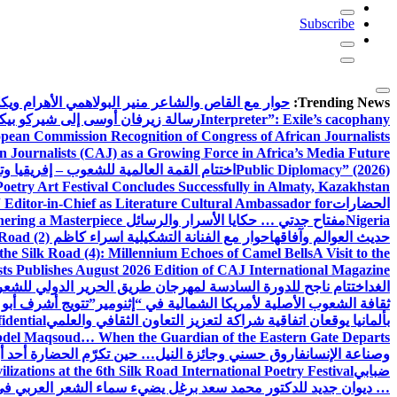
Subscribe
Trending News:
حوار مع القاص والشاعر منير البولاهمي
الأهرام وي
Interpreter”: Exile’s cacophany
رسالة زيرفان أوسى إلى شيركو بي
pean Commission Recognition of Congress of African Journalists
n Journalists (CAJ) as a Growing Force in Africa’s Media Future
Public Diplomacy” (2026)
اختتام القمة العالمية للشعوب – إفريقيا وت
Poetry Art Festival Concludes Successfully in Almaty, Kazakhstan
الحضارات
Editor-in-Chief as Literature Cultural Ambassador for
Nigeria
مفتاح جدتي … حكايا الأسرار والرسائل
hering a Masterpiece
حديث العوالم وآفاقها
حوار مع الفنانة التشكيلية اسراء كاظم
Road (2)
the Silk Road (4): Millennium Echoes of Camel Bells
A Visit to the
sts Publishes August 2026 Edition of CAJ International Magazine
الغد
اختتام ناجح للدورة السادسة لمهرجان طريق الحرير الدولي للشعر 
ثقافة الشعوب الأصلية لأمريكا الشمالية في “إثنومير”
تتويج أشرف أبو 
بألمانيا يوقعان اتفاقية شراكة لتعزيز التعاون الثقافي والعلمي
idential
del Maqsoud… When the Guardian of the Eastern Gate Departs
وصناعة الإنسان
فاروق حسني وجائزة النيل… حين تكرّم الحضارة أحد أبن
ضبابي
izations at the 6th Silk Road International Poetry Festival
… ديوان جديد للدكتور محمد سعد برغل يضيء سماء الشعر العربي في