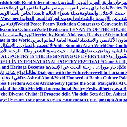
 مهرجان طريق الحرير الدولي السادس
6th Silk Road International
ards
Poetry F
ملك الراي ينتصر للفن… وينتصر على الطقس في قرطاج
عصف
حديث الاحتلال والمقاومة
مجلة شعراء العالم (العدد الخاص بآسيا الو
شف عن الأوسمة والشهادات الجديدة لحركة الشعر العظيم
ic Movement
World Peace Poetry Recitation Congress to Convene in 
الإفتاء بي
lexandra Ochirova
Wale Okediran’s TENANTS OF THE HOUSE
Directed by Kunle Afolayan, Heads to African In
زيد والنملة … ا
اون الأكاديمي والاستعداد للقمة العامة للعالم العربي
ate in the World
One Contin
Public Summit: Arab World
لا تغضب يا نعمان …الإشكال 
للبنانية ريتا نجيب نفاع)
إيطاليا… حيث يصبح الشعر وطنًا | الرحلة الأدب
مَغْموران
 AL: POETRY IS THE BEGINNING OF EVERYTHING
!
“Come Visit
DELLÍN INTERNATIONAL POETRY FESTIVAL
Me 
إدجار موران… رحلة البحث عن الإنسان
n and Heritage Becomes a
Farewell to Lucian
Dialogue with the Future
إيطاليا تودّع شاعر ناب
Dr. Ashraf Aboul-Yazid Honored at Benha Culture Palac
في الدفاع 
ress Freedom Across Africa
Poetry Ignites the Soul: Margarita Al C
Poetry as a B
of the 36th Medellín International Poetry Festival
ملصق
che Diventa Civiltà: Il Progetto della Via della Seta del Dr. Ashra
Путешествие реки в пути: жизненный путь доктора Ашр
رحل