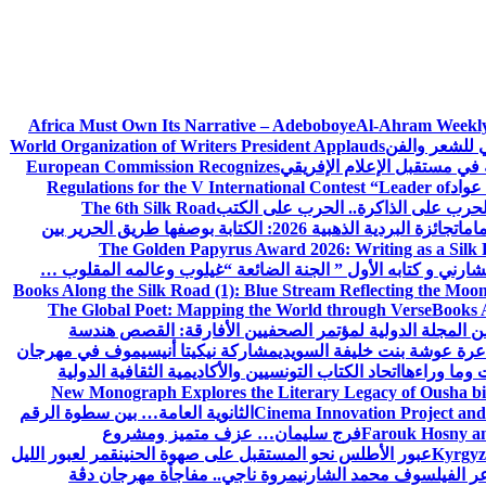
Africa Must Own Its Narrative – Adeboboye
Al-Ahram Weekly
ي للشعر والفن
World Organization of Writers President Applauds
European Commission Recognizes
عواد
Regulations for the V International Contest “Leader of
لحرب على الذاكرة.. الحرب على الكتب
The 6th Silk Road
امات
جائزة البردية الذهبية 2026: الكتابة بوصفها طريق الحرير بين
The Golden Papyrus Award 2026: Writing as a Silk R
رني و كتابه الأول ” الجنة الضائعة “
غيلوب وعالمه المقلوب …
Books Along the Silk Road (1): Blue Stream Reflecting the Moon
The Global Poet: Mapping the World through Verse
Books A
ن المجلة الدولية لمؤتمر الصحفيين الأفارقة: القصص هندسة
عرة عوشة بنت خليفة السويدي
مشاركة نيكيتا أنيسيموف في مهرجان
 وما وراءها
اتحاد الكتاب التونسيين والأكاديمية الثقافية الدولية
New Monograph Explores the Literary Legacy of Ousha bi
Cinema Innovation Project and
الثانوية العامة… بين سطوة الرقم
Farouk Hosny an
فرج سليمان… عزف متميز ومشروع
Kyrgyz 
عبور الأطلس نحو المستقبل على صهوة الحنين
قمر لعبور الليل
ر الفيلسوف محمد الشارني
مروة ناجي.. مفاجأة مهرجان دڨة