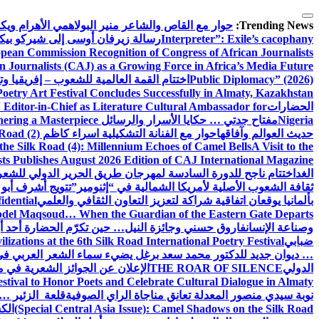
التجاوز
إلى
Trending News:
حوار مع القاص والشاعر منير البولاهمي
الأهرام وي
المحتوى
Interpreter”: Exile’s cacophany
رسالة زيرفان أوسى إلى شيركو بي
pean Commission Recognition of Congress of African Journalists
n Journalists (CAJ) as a Growing Force in Africa’s Media Future
Public Diplomacy” (2026)
اختتام القمة العالمية للشعوب – إفريقيا وت
Poetry Art Festival Concludes Successfully in Almaty, Kazakhstan
الحضارات
Editor-in-Chief as Literature Cultural Ambassador for
Nigeria
مفتاح جدتي … حكايا الأسرار والرسائل
hering a Masterpiece
حديث العوالم وآفاقها
حوار مع الفنانة التشكيلية اسراء كاظم
Road (2)
the Silk Road (4): Millennium Echoes of Camel Bells
A Visit to the
sts Publishes August 2026 Edition of CAJ International Magazine
الغد
اختتام ناجح للدورة السادسة لمهرجان طريق الحرير الدولي للشعر 
ثقافة الشعوب الأصلية لأمريكا الشمالية في “إثنومير”
تتويج أشرف أبو 
بألمانيا يوقعان اتفاقية شراكة لتعزيز التعاون الثقافي والعلمي
idential
del Maqsoud… When the Guardian of the Eastern Gate Departs
وصناعة الإنسان
فاروق حسني وجائزة النيل… حين تكرّم الحضارة أحد أبن
ضبابي
izations at the 6th Silk Road International Poetry Festival
… ديوان جديد للدكتور محمد سعد برغل يضيء سماء الشعر العربي في
الدولي
THE ROAR OF SILENCE
الإعلان عن الجوائز الشعرية في
estival to Honor Poets and Celebrate Cultural Dialogue in Almaty
نوبة سيدي منصور المعدلة تعانق مناجاة الراي الصوفية
قلعة الزئير … 
(Special Central Asia Issue): Camel Shadows on the Silk Road
الك