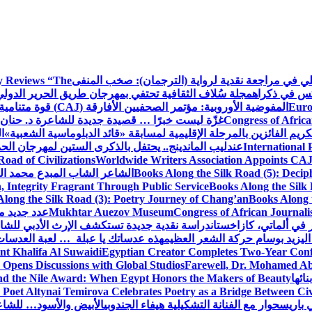
كلي في مراجعة نقدية لرواية (الترجمان): صخب المنفى
 Reviews “The
كس في ذكراه
مجلة سُلاف الثقافية تحتفي بمهرجان طريق الحرير الدول
Euro
المفوضية الأوروبية: مؤتمر الصحفيين الأفارقة (CAJ) قوة متنامية في مستقبل الإعلام الإفريقي
Congress of Africa
غزّة ليست خبرًا … قصيدة جديدة للشاعرة د. حنان 
كريم الفائزين بالمرحلة الإقليمية لمسابقة «قائد الدبلوماسية الشعبية»
ا
International 
عندليب الماندينج.. يحتفل بالذكرى الستين لمهرجان الحم
oad of Civilizations
Worldwide Writers Association Appoints CAJ 
Books Along the Silk Road (5): Decip
الشاعر الشاب المبدع محمد الشا
, Integrity Fragrant Through Public Service
Books Along the Silk 
long the Silk Road (3): Poetry Journey of Chang’an
Books Along 
Congress of African Journali
Mukhtar Auezov Museum
عدد جديد م
في ألماتي، كازاخستان
دراسة نقدية جديدة تستكشف الإرث الأدبي للشا
اليزيد بوسام حركة الشعر العظيم
هذه عدساتك يا عبلة … لعبة العدسات
nt Khalifa Al Suwaidi
Egyptian Creator Completes Two-Year Conf
 Opens Discussions with Global Studios
Farewell, Dr. Mohamed Ab
ائها
d the Nile Award: When Egypt Honors the Makers of Beauty
Poet Altynai Temirova Celebrates Poetry as a Bridge Between Civil
 باريس
حوار مع الفنانة التشكيلية هيفاء الجندوبي
الأبيض والأسود… للشاع