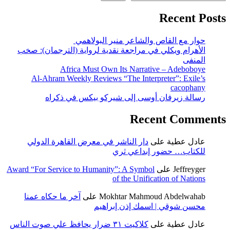
Recent Posts
حوار مع القاص والشاعر منير البولاهمي
الأهرام ويكلي في مراجعة نقدية لرواية (الترجمان): صخب
المنفى
Africa Must Own Its Narrative – Adeboboye
Al-Ahram Weekly Reviews “The Interpreter”: Exile’s
cacophany
رسالة زيرفان أوسى إلى شيركو بيكس في ذكراه
Recent Comments
عادل عطية
على
دار الناشر في معرض القاهرة الدولي
للكتاب… حضور إبداعي ثري
Jeffreyger
على
Award “For Service to Humanity”: A Symbol
of the Unification of Nations
Mokhtar Mahmoud Abdelwahab
على
آخر ما حكاه عمنا
محسن شوقي | اسمك إذن إبراهيم
عادل عطية
على
كلاكيت ٣١ ضرار يحافظ علي صوت الناس