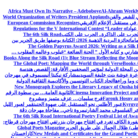
Africa Must Own Its Narrative – Adeboboye
Al-Ahram Weekly
ي للشعر والفن
World Organization of Writers President Applauds
European Commission Recognizes
عواد
Regulations for the V International Contest “Leader of
لحرب على الذاكرة.. الحرب على الكتب
The 6th Silk Road
امات
جائزة البردية الذهبية 2026: الكتابة بوصفها طريق الحرير بين
The Golden Papyrus Award 2026: Writing as a Silk R
رني و كتابه الأول ” الجنة الضائعة “
غيلوب وعالمه المقلوب …
Books Along the Silk Road (1): Blue Stream Reflecting the Moon
The Global Poet: Mapping the World through Verse
Books A
ن المجلة الدولية لمؤتمر الصحفيين الأفارقة: القصص هندسة
عرة عوشة بنت خليفة السويدي
مشاركة نيكيتا أنيسيموف في مهرجان
 وما وراءها
اتحاد الكتاب التونسيين والأكاديمية الثقافية الدولية
New Monograph Explores the Literary Legacy of Ousha bi
Cinema Innovation Project and
الثانوية العامة… بين سطوة الرقم
Farouk Hosny an
فرج سليمان… عزف متميز ومشروع
Kyrgyz 
عبور الأطلس نحو المستقبل على صهوة الحنين
قمر لعبور الليل
ر الفيلسوف محمد الشارني
مروة ناجي.. مفاجأة مهرجان دڨة
The 6th Silk Road International Poetry Festival List of Aw
ورة الكاف تغرد في افتتاح مهرجان بنزرت
في افتتاح مهرجان قرطاج:
سطى) ظلال الجِمال على طريق الحرير
Global Poets Magazine
New Medals and Certificates for the Grand Poet
كازاخستان