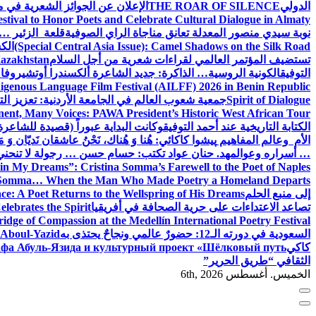
الدولي
THE ROAR OF SILENCE
الإعلان عن الجوائز الشعرية في
estival to Honor Poets and Celebrate Cultural Dialogue in Almaty
نوبة سيدي منصور المعدلة تعانق مناجاة الراي الصوفية
قلعة الزئير … 
(Special Central Asia Issue): Camel Shadows on the Silk Road
الك
تستضيف المؤتمر العالمي لقراءات شعرية من أجل السلام
Kazakhstan
التوفيق
الكونية الروسية… الذاكرة: جديد الشاعرة ألكسندرا أوتشيروفا
digenous Language Film Festival (AILFF) 2026 in Benin Republic.
Spirit of Dialogue
جمعية شعوب العالم في الجامعة الأردنية: تعزيز التع
ent, Many Voices: PAWA President’s Historic West African Tour
الكتابة التاريخية عند أحمد التوفيق
وكانت البداية عبوراً (قصيدة للشاعرة ا
الأم وعالم المفاهيم
پیشوا کاکائي: هُنا وَ هُناك، نَحْنُ عاشقان نَديّان وَ 
… أسراره وعوالمه
د. حنان عواد تكتب: حسام حسن … رجولة لا تنحني
in My Dreams”: Cristina Somma’s Farewell to the Poet of Naples
o Somma… When the Man Who Made Poetry a Homeland Departs
إلى منبع الحلم
e: A Poet Returns to the Wellspring of His Dreams
تصاعد الاعتداءات على حرية الصحافة في أفريقيا
elebrates the Spirit
ridge of Compassion at the Medellín International Poetry Festival
السعودية في دورته الـ12: حضورٌ عالمي ونجاحٌ يحتذى به
f Aboul-Yazid
كاكي
афа Абуль-Язида и культурный проект «Шёлковый путь»
الثقافي “طريق الحرير”
الخميس. أغسطس 6th, 2026