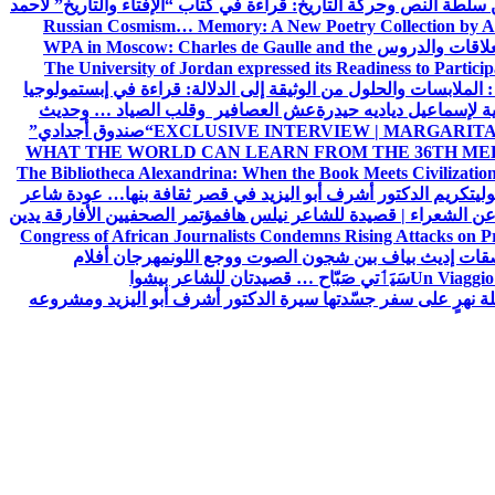
ن سلطة النص وحركة التاريخ: قراءة في كتاب “الإفتاء والتاريخ” لأحمد
Russian Cosmism… Memory: A New Poetry Collection by A
لعلاقات والدروس
WPA in Moscow: Charles de Gaulle and the
The University of Jordan expressed its Readiness to Particip
: الملابسات والحلول
من الوثيقة إلى الدلالة: قراءة في إبستمولوجيا
ية لإسماعيل دياديه حيدرة
عش العصافير وقلب الصياد … وحديث
EXCLUSIVE INTERVIEW | MARGARITA
“صندوق أجدادي”
WHAT THE WORLD CAN LEARN FROM THE 36TH ME
The Bibliotheca Alexandrina: When the Book Meets Civilizatio
ولي
تكريم الدكتور أشرف أبو اليزيد في قصر ثقافة بنها… عودة شاعر
عن الشعراء | قصيدة للشاعر نيلس هاف
مؤتمر الصحفيين الأفارقة يدين
Congress of African Journalists Condemns Rising Attacks on P
ات إديث بياف بين شجون الصوت ووجع اللون
مهرجان أفلام
Un Viaggio 
سَيَٲتي صَبّاح … قصيدتان للشاعر بيشوا
ة نهرٍ على سفر جسّدتها سيرة الدكتور أشرف أبو اليزيد ومشروعه