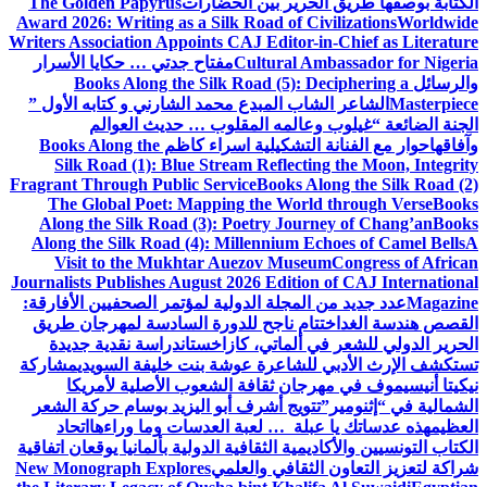
الكتابة بوصفها طريق الحرير بين الحضارات
The Golden Papyrus
Award 2026: Writing as a Silk Road of Civilizations
Worldwide
Writers Association Appoints CAJ Editor-in-Chief as Literature
Cultural Ambassador for Nigeria
مفتاح جدتي … حكايا الأسرار
والرسائل
Books Along the Silk Road (5): Deciphering a
Masterpiece
الشاعر الشاب المبدع محمد الشارني و كتابه الأول ”
الجنة الضائعة “
غيلوب وعالمه المقلوب … حديث العوالم
وآفاقها
حوار مع الفنانة التشكيلية اسراء كاظم
Books Along the
Silk Road (1): Blue Stream Reflecting the Moon, Integrity
Fragrant Through Public Service
Books Along the Silk Road (2)
The Global Poet: Mapping the World through Verse
Books
Along the Silk Road (3): Poetry Journey of Chang’an
Books
Along the Silk Road (4): Millennium Echoes of Camel Bells
A
Visit to the Mukhtar Auezov Museum
Congress of African
Journalists Publishes August 2026 Edition of CAJ International
Magazine
عدد جديد من المجلة الدولية لمؤتمر الصحفيين الأفارقة:
القصص هندسة الغد
اختتام ناجح للدورة السادسة لمهرجان طريق
الحرير الدولي للشعر في ألماتي، كازاخستان
دراسة نقدية جديدة
تستكشف الإرث الأدبي للشاعرة عوشة بنت خليفة السويدي
مشاركة
نيكيتا أنيسيموف في مهرجان ثقافة الشعوب الأصلية لأمريكا
الشمالية في “إثنومير”
تتويج أشرف أبو اليزيد بوسام حركة الشعر
العظيم
هذه عدساتك يا عبلة … لعبة العدسات وما وراءها
اتحاد
الكتاب التونسيين والأكاديمية الثقافية الدولية بألمانيا يوقعان اتفاقية
شراكة لتعزيز التعاون الثقافي والعلمي
New Monograph Explores