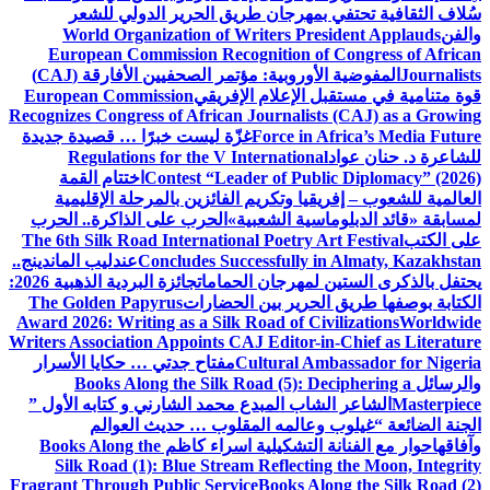
سُلاف الثقافية تحتفي بمهرجان طريق الحرير الدولي للشعر
والفن
World Organization of Writers President Applauds
European Commission Recognition of Congress of African
Journalists
المفوضية الأوروبية: مؤتمر الصحفيين الأفارقة (CAJ)
قوة متنامية في مستقبل الإعلام الإفريقي
European Commission
Recognizes Congress of African Journalists (CAJ) as a Growing
Force in Africa’s Media Future
غزّة ليست خبرًا … قصيدة جديدة
للشاعرة د. حنان عواد
Regulations for the V International
Contest “Leader of Public Diplomacy” (2026)
اختتام القمة
العالمية للشعوب – إفريقيا وتكريم الفائزين بالمرحلة الإقليمية
لمسابقة «قائد الدبلوماسية الشعبية»
الحرب على الذاكرة.. الحرب
على الكتب
The 6th Silk Road International Poetry Art Festival
Concludes Successfully in Almaty, Kazakhstan
عندليب الماندينج..
يحتفل بالذكرى الستين لمهرجان الحمامات
جائزة البردية الذهبية 2026:
الكتابة بوصفها طريق الحرير بين الحضارات
The Golden Papyrus
Award 2026: Writing as a Silk Road of Civilizations
Worldwide
Writers Association Appoints CAJ Editor-in-Chief as Literature
Cultural Ambassador for Nigeria
مفتاح جدتي … حكايا الأسرار
والرسائل
Books Along the Silk Road (5): Deciphering a
Masterpiece
الشاعر الشاب المبدع محمد الشارني و كتابه الأول ”
الجنة الضائعة “
غيلوب وعالمه المقلوب … حديث العوالم
وآفاقها
حوار مع الفنانة التشكيلية اسراء كاظم
Books Along the
Silk Road (1): Blue Stream Reflecting the Moon, Integrity
Fragrant Through Public Service
Books Along the Silk Road (2)