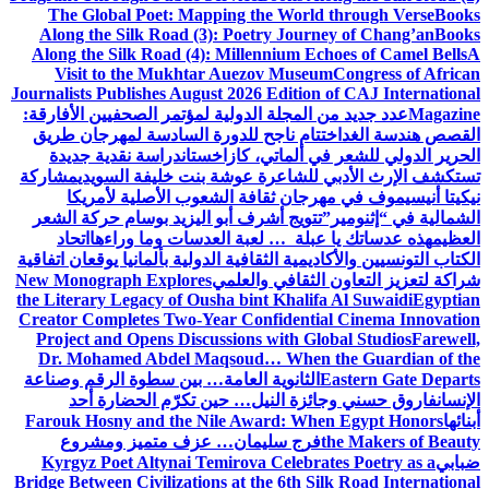
The Global Poet: Mapping the World through Verse
Books
Along the Silk Road (3): Poetry Journey of Chang’an
Books
Along the Silk Road (4): Millennium Echoes of Camel Bells
A
Visit to the Mukhtar Auezov Museum
Congress of African
Journalists Publishes August 2026 Edition of CAJ International
Magazine
عدد جديد من المجلة الدولية لمؤتمر الصحفيين الأفارقة:
القصص هندسة الغد
اختتام ناجح للدورة السادسة لمهرجان طريق
الحرير الدولي للشعر في ألماتي، كازاخستان
دراسة نقدية جديدة
تستكشف الإرث الأدبي للشاعرة عوشة بنت خليفة السويدي
مشاركة
نيكيتا أنيسيموف في مهرجان ثقافة الشعوب الأصلية لأمريكا
الشمالية في “إثنومير”
تتويج أشرف أبو اليزيد بوسام حركة الشعر
العظيم
هذه عدساتك يا عبلة … لعبة العدسات وما وراءها
اتحاد
الكتاب التونسيين والأكاديمية الثقافية الدولية بألمانيا يوقعان اتفاقية
شراكة لتعزيز التعاون الثقافي والعلمي
New Monograph Explores
the Literary Legacy of Ousha bint Khalifa Al Suwaidi
Egyptian
Creator Completes Two-Year Confidential Cinema Innovation
Project and Opens Discussions with Global Studios
Farewell,
Dr. Mohamed Abdel Maqsoud… When the Guardian of the
Eastern Gate Departs
الثانوية العامة… بين سطوة الرقم وصناعة
الإنسان
فاروق حسني وجائزة النيل… حين تكرّم الحضارة أحد
أبنائها
Farouk Hosny and the Nile Award: When Egypt Honors
the Makers of Beauty
فرج سليمان… عزف متميز ومشروع
ضبابي
Kyrgyz Poet Altynai Temirova Celebrates Poetry as a
Bridge Between Civilizations at the 6th Silk Road International