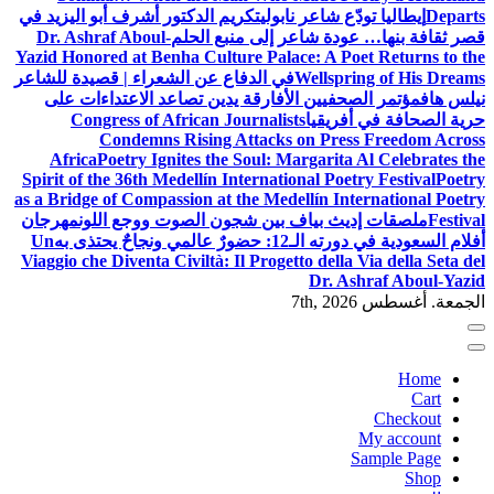
Departs
إيطاليا تودّع شاعر نابولي
تكريم الدكتور أشرف أبو اليزيد في
قصر ثقافة بنها… عودة شاعر إلى منبع الحلم
Dr. Ashraf Aboul-
Yazid Honored at Benha Culture Palace: A Poet Returns to the
Wellspring of His Dreams
في الدفاع عن الشعراء | قصيدة للشاعر
نيلس هاف
مؤتمر الصحفيين الأفارقة يدين تصاعد الاعتداءات على
حرية الصحافة في أفريقيا
Congress of African Journalists
Condemns Rising Attacks on Press Freedom Across
Africa
Poetry Ignites the Soul: Margarita Al Celebrates the
Spirit of the 36th Medellín International Poetry Festival
Poetry
as a Bridge of Compassion at the Medellín International Poetry
Festival
ملصقات إديث بياف بين شجون الصوت ووجع اللون
مهرجان
أفلام السعودية في دورته الـ12: حضورٌ عالمي ونجاحٌ يحتذى به
Un
Viaggio che Diventa Civiltà: Il Progetto della Via della Seta del
Dr. Ashraf Aboul-Yazid
الجمعة. أغسطس 7th, 2026
Home
Cart
Checkout
My account
Sample Page
Shop