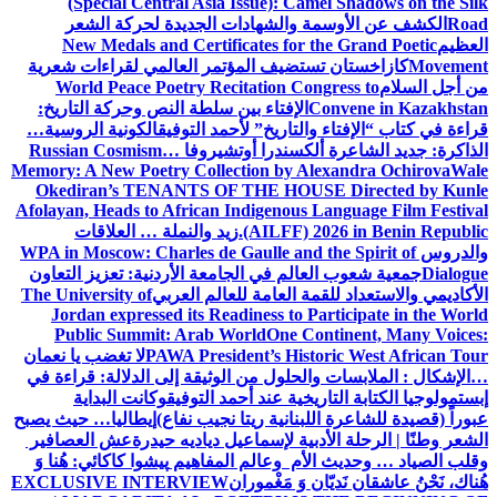
(Special Central Asia Issue): Camel Shadows on the Silk
Road
الكشف عن الأوسمة والشهادات الجديدة لحركة الشعر
العظيم
New Medals and Certificates for the Grand Poetic
Movement
كازاخستان تستضيف المؤتمر العالمي لقراءات شعرية
من أجل السلام
World Peace Poetry Recitation Congress to
Convene in Kazakhstan
الإفتاء بين سلطة النص وحركة التاريخ:
قراءة في كتاب “الإفتاء والتاريخ” لأحمد التوفيق
الكونية الروسية…
الذاكرة: جديد الشاعرة ألكسندرا أوتشيروفا
Russian Cosmism…
Memory: A New Poetry Collection by Alexandra Ochirova
Wale
Okediran’s TENANTS OF THE HOUSE Directed by Kunle
Afolayan, Heads to African Indigenous Language Film Festival
(AILFF) 2026 in Benin Republic.
زيد والنملة … العلاقات
والدروس
WPA in Moscow: Charles de Gaulle and the Spirit of
Dialogue
جمعية شعوب العالم في الجامعة الأردنية: تعزيز التعاون
الأكاديمي والاستعداد للقمة العامة للعالم العربي
The University of
Jordan expressed its Readiness to Participate in the World
Public Summit: Arab World
One Continent, Many Voices:
PAWA President’s Historic West African Tour
لا تغضب يا نعمان
…الإشكال : الملابسات والحلول
من الوثيقة إلى الدلالة: قراءة في
إبستمولوجيا الكتابة التاريخية عند أحمد التوفيق
وكانت البداية
عبوراً (قصيدة للشاعرة اللبنانية ريتا نجيب نفاع)
إيطاليا… حيث يصبح
الشعر وطنًا | الرحلة الأدبية لإسماعيل دياديه حيدرة
عش العصافير
وقلب الصياد … وحديث الأم وعالم المفاهيم
پیشوا کاکائي: هُنا وَ
هُناك، نَحْنُ عاشقان نَديّان وَ مَغْموران
EXCLUSIVE INTERVIEW