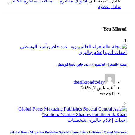
عادل عطية
على
أشواك متناثرة … مقالات ساخرة للكاتب
عادل عطية
You Missed
1
أحداث
أدب
إعلام
جاليري
مجلة «الشعراء العالميون»: عدد خاص بآسيا الوسطى
thesilkroadtoday
أغسطس 7, 2026
8 views
2
أحداث
إعلام
جاليري
شخصيات
Global Poets Magazine Publishes Special Central Asia Edition: “Camel Shadows