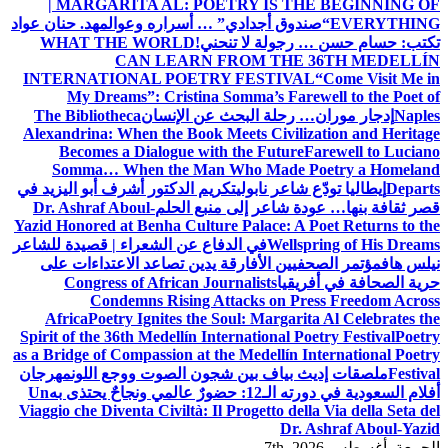
| MARGARITA AL: POETRY IS THE BEGINNING OF
EVERYTHING
“صندوق أجدادي” … أسراره وعوالمه
د. حنان عواد
تكتب: حسام حسن … رجولة لا تنحني!
WHAT THE WORLD
CAN LEARN FROM THE 36TH MEDELLÍN
INTERNATIONAL POETRY FESTIVAL
“Come Visit Me in
My Dreams”: Cristina Somma’s Farewell to the Poet of
Naples
إدجار موران… رحلة البحث عن الإنسان
The Bibliotheca
Alexandrina: When the Book Meets Civilization and Heritage
Becomes a Dialogue with the Future
Farewell to Luciano
Somma… When the Man Who Made Poetry a Homeland
Departs
إيطاليا تودّع شاعر نابولي
تكريم الدكتور أشرف أبو اليزيد في
قصر ثقافة بنها… عودة شاعر إلى منبع الحلم
Dr. Ashraf Aboul-
Yazid Honored at Benha Culture Palace: A Poet Returns to the
Wellspring of His Dreams
في الدفاع عن الشعراء | قصيدة للشاعر
نيلس هاف
مؤتمر الصحفيين الأفارقة يدين تصاعد الاعتداءات على
حرية الصحافة في أفريقيا
Congress of African Journalists
Condemns Rising Attacks on Press Freedom Across
Africa
Poetry Ignites the Soul: Margarita Al Celebrates the
Spirit of the 36th Medellín International Poetry Festival
Poetry
as a Bridge of Compassion at the Medellín International Poetry
Festival
ملصقات إديث بياف بين شجون الصوت ووجع اللون
مهرجان
أفلام السعودية في دورته الـ12: حضورٌ عالمي ونجاحٌ يحتذى به
Un
Viaggio che Diventa Civiltà: Il Progetto della Via della Seta del
Dr. Ashraf Aboul-Yazid
الجمعة. أغسطس 7th, 2026