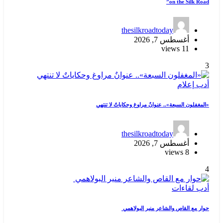
on the Silk Road”
thesilkroadtoday
أغسطس 7, 2026
11 views
3
أدب
إعلام
«المغفلون السبعة».. عنوانٌ مراوغ وحكاياتٌ لا تنتهي
thesilkroadtoday
أغسطس 7, 2026
8 views
4
أدب
لقاءات
حوار مع القاص والشاعر منير البولاهمي