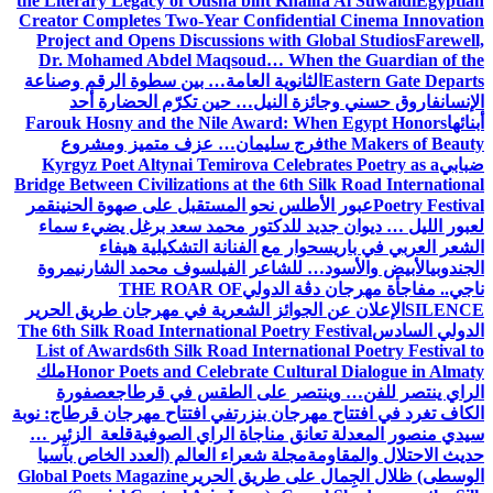
the Literary Legacy of Ousha bint Khalifa Al Suwaidi
Egyptian
Creator Completes Two-Year Confidential Cinema Innovation
Project and Opens Discussions with Global Studios
Farewell,
Dr. Mohamed Abdel Maqsoud… When the Guardian of the
Eastern Gate Departs
الثانوية العامة… بين سطوة الرقم وصناعة
الإنسان
فاروق حسني وجائزة النيل… حين تكرّم الحضارة أحد
أبنائها
Farouk Hosny and the Nile Award: When Egypt Honors
the Makers of Beauty
فرج سليمان… عزف متميز ومشروع
ضبابي
Kyrgyz Poet Altynai Temirova Celebrates Poetry as a
Bridge Between Civilizations at the 6th Silk Road International
Poetry Festival
عبور الأطلس نحو المستقبل على صهوة الحنين
قمر
لعبور الليل … ديوان جديد للدكتور محمد سعد برغل يضيء سماء
الشعر العربي في باريس
حوار مع الفنانة التشكيلية هيفاء
الجندوبي
الأبيض والأسود… للشاعر الفيلسوف محمد الشارني
مروة
ناجي.. مفاجأة مهرجان دڨة الدولي
THE ROAR OF
SILENCE
الإعلان عن الجوائز الشعرية في مهرجان طريق الحرير
الدولي السادس
The 6th Silk Road International Poetry Festival
List of Awards
6th Silk Road International Poetry Festival to
Honor Poets and Celebrate Cultural Dialogue in Almaty
ملك
الراي ينتصر للفن… وينتصر على الطقس في قرطاج
عصفورة
الكاف تغرد في افتتاح مهرجان بنزرت
في افتتاح مهرجان قرطاج: نوبة
سيدي منصور المعدلة تعانق مناجاة الراي الصوفية
قلعة الزئير …
حديث الاحتلال والمقاومة
مجلة شعراء العالم (العدد الخاص بآسيا
الوسطى) ظلال الجِمال على طريق الحرير
Global Poets Magazine