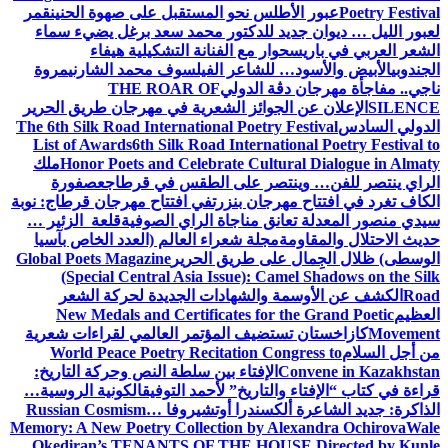
Poetry Festival
عبور الأطلس نحو المستقبل على صهوة الحنين
قمر
لعبور الليل … ديوان جديد للدكتور محمد سعد برغل يضيء سماء
الشعر العربي في باريس
حوار مع الفنانة التشكيلية هيفاء
الجندوبي
الأبيض والأسود… للشاعر الفيلسوف محمد الشارني
مروة
ناجي.. مفاجأة مهرجان دڨة الدولي
THE ROAR OF
SILENCE
الإعلان عن الجوائز الشعرية في مهرجان طريق الحرير
الدولي السادس
The 6th Silk Road International Poetry Festival
List of Awards
6th Silk Road International Poetry Festival to
Honor Poets and Celebrate Cultural Dialogue in Almaty
ملك
الراي ينتصر للفن… وينتصر على الطقس في قرطاج
عصفورة
الكاف تغرد في افتتاح مهرجان بنزرت
في افتتاح مهرجان قرطاج: نوبة
سيدي منصور المعدلة تعانق مناجاة الراي الصوفية
قلعة الزئير …
حديث الاحتلال والمقاومة
مجلة شعراء العالم (العدد الخاص بآسيا
الوسطى) ظلال الجِمال على طريق الحرير
Global Poets Magazine
(Special Central Asia Issue): Camel Shadows on the Silk
Road
الكشف عن الأوسمة والشهادات الجديدة لحركة الشعر
العظيم
New Medals and Certificates for the Grand Poetic
Movement
كازاخستان تستضيف المؤتمر العالمي لقراءات شعرية
من أجل السلام
World Peace Poetry Recitation Congress to
Convene in Kazakhstan
الإفتاء بين سلطة النص وحركة التاريخ:
قراءة في كتاب “الإفتاء والتاريخ” لأحمد التوفيق
الكونية الروسية…
الذاكرة: جديد الشاعرة ألكسندرا أوتشيروفا
Russian Cosmism…
Memory: A New Poetry Collection by Alexandra Ochirova
Wale
Okediran’s TENANTS OF THE HOUSE Directed by Kunle