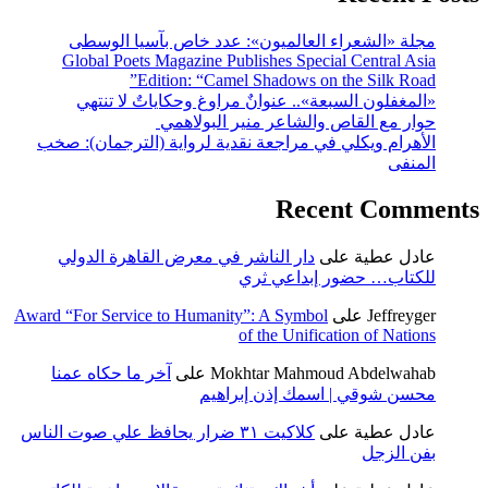
مجلة «الشعراء العالميون»: عدد خاص بآسيا الوسطى
Global Poets Magazine Publishes Special Central Asia
Edition: “Camel Shadows on the Silk Road”
«المغفلون السبعة».. عنوانٌ مراوغ وحكاياتٌ لا تنتهي
حوار مع القاص والشاعر منير البولاهمي
الأهرام ويكلي في مراجعة نقدية لرواية (الترجمان): صخب
المنفى
Recent Comments
عادل عطية
على
دار الناشر في معرض القاهرة الدولي
للكتاب… حضور إبداعي ثري
Jeffreyger
على
Award “For Service to Humanity”: A Symbol
of the Unification of Nations
Mokhtar Mahmoud Abdelwahab
على
آخر ما حكاه عمنا
محسن شوقي | اسمك إذن إبراهيم
عادل عطية
على
كلاكيت ٣١ ضرار يحافظ علي صوت الناس
بفن الزجل