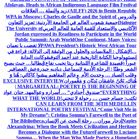
Afolayan, Heads to African Indigenous Language Film Festival
(AILFF) 2026 in Benin Republic.
زيد والنملة … العلاقات
والدروس
WPA in Moscow: Charles de Gaulle and the Spirit of
Dialogue
جمعية شعوب العالم في الجامعة الأردنية: تعزيز التعاون
الأكاديمي والاستعداد للقمة العامة للعالم العربي
The University of
Jordan expressed its Readiness to Participate in the World
Public Summit: Arab World
One Continent, Many Voices:
PAWA President’s Historic West African Tour
لا تغضب يا نعمان
…الإشكال : الملابسات والحلول
من الوثيقة إلى الدلالة: قراءة في
إبستمولوجيا الكتابة التاريخية عند أحمد التوفيق
وكانت البداية
عبوراً (قصيدة للشاعرة اللبنانية ريتا نجيب نفاع)
إيطاليا… حيث يصبح
الشعر وطنًا | الرحلة الأدبية لإسماعيل دياديه حيدرة
عش العصافير
وقلب الصياد … وحديث الأم وعالم المفاهيم
پیشوا کاکائي: هُنا وَ
هُناك، نَحْنُ عاشقان نَديّان وَ مَغْموران
EXCLUSIVE INTERVIEW
| MARGARITA AL: POETRY IS THE BEGINNING OF
EVERYTHING
“صندوق أجدادي” … أسراره وعوالمه
د. حنان عواد
تكتب: حسام حسن … رجولة لا تنحني!
WHAT THE WORLD
CAN LEARN FROM THE 36TH MEDELLÍN
INTERNATIONAL POETRY FESTIVAL
“Come Visit Me in
My Dreams”: Cristina Somma’s Farewell to the Poet of
Naples
إدجار موران… رحلة البحث عن الإنسان
The Bibliotheca
Alexandrina: When the Book Meets Civilization and Heritage
Becomes a Dialogue with the Future
Farewell to Luciano
Somma… When the Man Who Made Poetry a Homeland