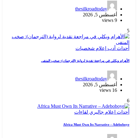
thesilkroadtoday
أغسطس 5, 2026
9 views
5
أحداث
أدب
إعلام
شخصيات
الأهرام ويكلي في مراجعة نقدية لرواية (الترجمان): صخب المنفى
thesilkroadtoday
أغسطس 5, 2026
16 views
6
أحداث
إعلام
جاليري
لقاءات
Africa Must Own Its Narrative – Adeboboye