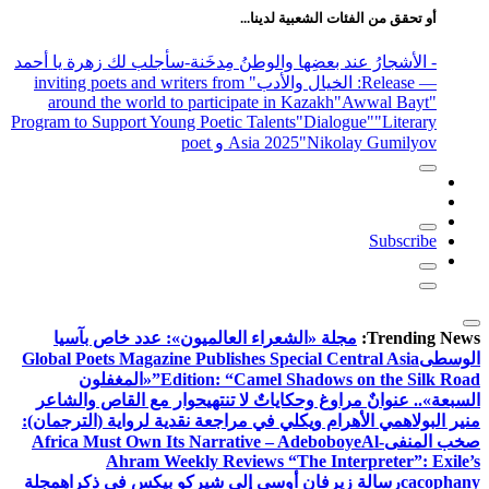
أو تحقق من الفئات الشعبية لدينا...
- الأشجارُ عند بعضِها والوطنُ مِدخَنة
-سأجلب لك زهرة يا أحمد
— Release
: الخيال والأدب
" inviting poets and writers from
around the world to participate in Kazakh
"Awwal Bayt"
Program to Support Young Poetic Talents
"Dialogue"
"Literary
"Nikolay Gumilyov و poet
Asia 2025
Subscribe
Trending News:
مجلة «الشعراء العالميون»: عدد خاص بآسيا
الوسطى
Global Poets Magazine Publishes Special Central Asia
Edition: “Camel Shadows on the Silk Road”
«المغفلون
السبعة».. عنوانٌ مراوغ وحكاياتٌ لا تنتهي
حوار مع القاص والشاعر
منير البولاهمي
الأهرام ويكلي في مراجعة نقدية لرواية (الترجمان):
صخب المنفى
Al-
Africa Must Own Its Narrative – Adeboboye
Ahram Weekly Reviews “The Interpreter”: Exile’s
cacophany
رسالة زيرفان أوسى إلى شيركو بيكس في ذكراه
مجلة