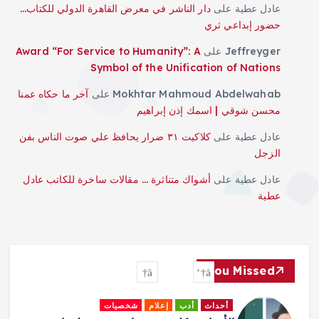
عادل عطية
على
دار الناشر في معرض القاهرة الدولي للكتاب…
حضور إبداعي ثري
Jeffreyger
على
Award “For Service to Humanity”: A
Symbol of the Unification of Nations
Mokhtar Mahmoud Abdelwahab
على
آخر ما حكاه عمنا
محسن شوقي | اسمك إذن إبراهيم
عادل عطية
على
كلاكيت ٣١ ضرار يحافظ علي صوت الناس بفن
الزجل
عادل عطية
على
أشواك متناثرة … مقالات ساخرة للكاتب عادل
عطية
You Missed
أحداث
أدب
إعلام
شخصيات