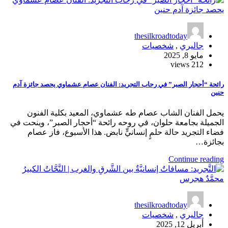
thesilkroadtoday
جاليري
,
شخصيات
مايو 8, 2025
212 views
رائحة “أحجار الصبر” في رحاب التجريد: الفنان عصام عشماوي يحصد جائزة آدم
حنين
يحمل الفنان الشاب عصام طه عشماوي، المعيد بكلية الفنون
الجميلة بجامعة حلوان، في روحه رائحة “أحجار الصبر”، وينحت في
فضاء التجريد حالة حلمٍ إنسانيٍّ نابض. هذا الأسبوع، فاز عصام
بجائزة…
Continue reading
thesilkroadtoday
جاليري
,
شخصيات
أبريل 12, 2025