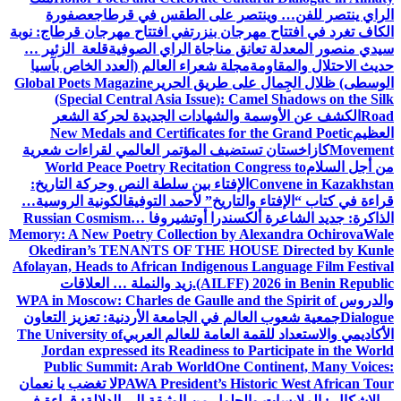
الراي ينتصر للفن… وينتصر على الطقس في قرطاج
عصفورة
الكاف تغرد في افتتاح مهرجان بنزرت
في افتتاح مهرجان قرطاج: نوبة
سيدي منصور المعدلة تعانق مناجاة الراي الصوفية
قلعة الزئير …
حديث الاحتلال والمقاومة
مجلة شعراء العالم (العدد الخاص بآسيا
الوسطى) ظلال الجِمال على طريق الحرير
Global Poets Magazine
(Special Central Asia Issue): Camel Shadows on the Silk
Road
الكشف عن الأوسمة والشهادات الجديدة لحركة الشعر
العظيم
New Medals and Certificates for the Grand Poetic
Movement
كازاخستان تستضيف المؤتمر العالمي لقراءات شعرية
من أجل السلام
World Peace Poetry Recitation Congress to
Convene in Kazakhstan
الإفتاء بين سلطة النص وحركة التاريخ:
قراءة في كتاب “الإفتاء والتاريخ” لأحمد التوفيق
الكونية الروسية…
الذاكرة: جديد الشاعرة ألكسندرا أوتشيروفا
Russian Cosmism…
Memory: A New Poetry Collection by Alexandra Ochirova
Wale
Okediran’s TENANTS OF THE HOUSE Directed by Kunle
Afolayan, Heads to African Indigenous Language Film Festival
(AILFF) 2026 in Benin Republic.
زيد والنملة … العلاقات
والدروس
WPA in Moscow: Charles de Gaulle and the Spirit of
Dialogue
جمعية شعوب العالم في الجامعة الأردنية: تعزيز التعاون
الأكاديمي والاستعداد للقمة العامة للعالم العربي
The University of
Jordan expressed its Readiness to Participate in the World
Public Summit: Arab World
One Continent, Many Voices:
PAWA President’s Historic West African Tour
لا تغضب يا نعمان
…الإشكال : الملابسات والحلول
من الوثيقة إلى الدلالة: قراءة في