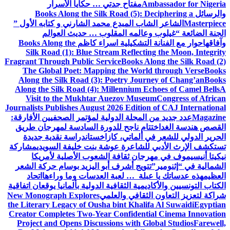
Ambassador for Nigeria
مفتاح جدتي … حكايا الأسرار
والرسائل
Books Along the Silk Road (5): Deciphering a
Masterpiece
الشاعر الشاب المبدع محمد الشارني و كتابه الأول ”
الجنة الضائعة “
غيلوب وعالمه المقلوب … حديث العوالم
وآفاقها
حوار مع الفنانة التشكيلية اسراء كاظم
Books Along the
Silk Road (1): Blue Stream Reflecting the Moon, Integrity
Fragrant Through Public Service
Books Along the Silk Road (2)
The Global Poet: Mapping the World through Verse
Books
Along the Silk Road (3): Poetry Journey of Chang’an
Books
Along the Silk Road (4): Millennium Echoes of Camel Bells
A
Visit to the Mukhtar Auezov Museum
Congress of African
Journalists Publishes August 2026 Edition of CAJ International
Magazine
عدد جديد من المجلة الدولية لمؤتمر الصحفيين الأفارقة:
القصص هندسة الغد
اختتام ناجح للدورة السادسة لمهرجان طريق
الحرير الدولي للشعر في ألماتي، كازاخستان
دراسة نقدية جديدة
تستكشف الإرث الأدبي للشاعرة عوشة بنت خليفة السويدي
مشاركة
نيكيتا أنيسيموف في مهرجان ثقافة الشعوب الأصلية لأمريكا
الشمالية في “إثنومير”
تتويج أشرف أبو اليزيد بوسام حركة الشعر
العظيم
هذه عدساتك يا عبلة … لعبة العدسات وما وراءها
اتحاد
الكتاب التونسيين والأكاديمية الثقافية الدولية بألمانيا يوقعان اتفاقية
شراكة لتعزيز التعاون الثقافي والعلمي
New Monograph Explores
the Literary Legacy of Ousha bint Khalifa Al Suwaidi
Egyptian
Creator Completes Two-Year Confidential Cinema Innovation
Project and Opens Discussions with Global Studios
Farewell,