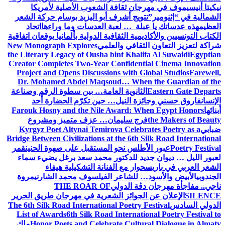
نيكيتا أنيسيموف في مهرجان ثقافة الشعوب الأصلية لأمريكا
الشمالية في “إثنومير”
تتويج أشرف أبو اليزيد بوسام حركة الشعر
العظيم
هذه عدساتك يا عبلة … لعبة العدسات وما وراءها
اتحاد
الكتاب التونسيين والأكاديمية الثقافية الدولية بألمانيا يوقعان اتفاقية
شراكة لتعزيز التعاون الثقافي والعلمي
New Monograph Explores
the Literary Legacy of Ousha bint Khalifa Al Suwaidi
Egyptian
Creator Completes Two-Year Confidential Cinema Innovation
Project and Opens Discussions with Global Studios
Farewell,
Dr. Mohamed Abdel Maqsoud… When the Guardian of the
Eastern Gate Departs
الثانوية العامة… بين سطوة الرقم وصناعة
الإنسان
فاروق حسني وجائزة النيل… حين تكرّم الحضارة أحد
أبنائها
Farouk Hosny and the Nile Award: When Egypt Honors
the Makers of Beauty
فرج سليمان… عزف متميز ومشروع
ضبابي
Kyrgyz Poet Altynai Temirova Celebrates Poetry as a
Bridge Between Civilizations at the 6th Silk Road International
Poetry Festival
عبور الأطلس نحو المستقبل على صهوة الحنين
قمر
لعبور الليل … ديوان جديد للدكتور محمد سعد برغل يضيء سماء
الشعر العربي في باريس
حوار مع الفنانة التشكيلية هيفاء
الجندوبي
الأبيض والأسود… للشاعر الفيلسوف محمد الشارني
مروة
ناجي.. مفاجأة مهرجان دڨة الدولي
THE ROAR OF
SILENCE
الإعلان عن الجوائز الشعرية في مهرجان طريق الحرير
الدولي السادس
The 6th Silk Road International Poetry Festival
List of Awards
6th Silk Road International Poetry Festival to
Honor Poets and Celebrate Cultural Dialogue in Almaty
ملك