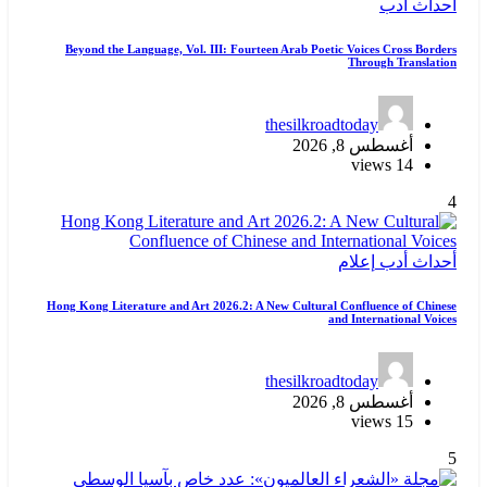
أحداث
أدب
Beyond the Language, Vol. III: Fourteen Arab Poetic Voices Cross Borders
Through Translation
thesilkroadtoday
أغسطس 8, 2026
14 views
4
أحداث
أدب
إعلام
Hong Kong Literature and Art 2026.2: A New Cultural Confluence of Chinese
and International Voices
thesilkroadtoday
أغسطس 8, 2026
15 views
5