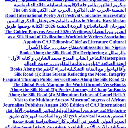
وتكريم الفائزين بالمرحلة الإقليمية لمسابقة «قائد الدبلوماسية
الشعبية»
الحرب على الذاكرة.. الحرب على الكتب
The 6th Silk
Road International Poetry Art Festival Concludes Successfully
in Almaty, Kazakhstan
عندليب الماندينج.. يحتفل بالذكرى الستين
لمهرجان الحمامات
جائزة البردية الذهبية 2026: الكتابة بوصفها طريق
الحرير بين الحضارات
The Golden Papyrus Award 2026: Writing
as a Silk Road of Civilizations
Worldwide Writers Association
Appoints CAJ Editor-in-Chief as Literature Cultural
Ambassador for Nigeria
مفتاح جدتي … حكايا الأسرار
والرسائل
Books Along the Silk Road (5): Deciphering a
Masterpiece
الشاعر الشاب المبدع محمد الشارني و كتابه الأول ”
الجنة الضائعة “
غيلوب وعالمه المقلوب … حديث العوالم
وآفاقها
حوار مع الفنانة التشكيلية اسراء كاظم
Books Along the
Silk Road (1): Blue Stream Reflecting the Moon, Integrity
Fragrant Through Public Service
Books Along the Silk Road (2)
The Global Poet: Mapping the World through Verse
Books
Along the Silk Road (3): Poetry Journey of Chang’an
Books
Along the Silk Road (4): Millennium Echoes of Camel Bells
A
Visit to the Mukhtar Auezov Museum
Congress of African
Journalists Publishes August 2026 Edition of CAJ International
Magazine
عدد جديد من المجلة الدولية لمؤتمر الصحفيين الأفارقة:
القصص هندسة الغد
اختتام ناجح للدورة السادسة لمهرجان طريق
الحرير الدولي للشعر في ألماتي، كازاخستان
دراسة نقدية جديدة
تستكشف الإرث الأدبي للشاعرة عوشة بنت خليفة السويدي
مشاركة