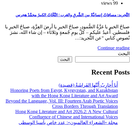
99 views
التَّجريد: مسافاتٌ إنسانيَّةٌ بين الشَّرقِ والغرب | النَّحَّاتُ الكبيرُ محمَّدٌ هجرس
صباحُ الخيرِ يا غزَّةُ الصُّمودِ، صباحُ الخيرِ يا أرضَ العِزَّةِ، صباحُ الخيرِ يا
فلسطين. أُعيدُ عليكم – كلَّ يومِ جُمعةٍ وثلاثاء – إن شاء الله، نشرَ
نُصوصِ كتابي “عن التَّجريد:…
Continue reading
البحث
البحث
Recent Posts
أَنا أُحارِبُ أَيَّتُها الفَراشَةُ (قصيدة)
Honoring Poets from Egypt, Kyrgyzstan, and Kazakhstan
with the Hong Kong Literature and Art Award
Beyond the Language, Vol. III: Fourteen Arab Poetic Voices
Cross Borders Through Translation
Hong Kong Literature and Art 2026.2: A New Cultural
Confluence of Chinese and International Voices
مجلة «الشعراء العالميون»: عدد خاص بآسيا الوسطى