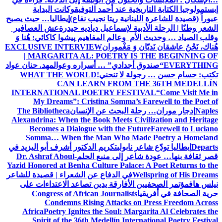
إبستمولوجيا الكتابة التاريخية عند أحمد التوفيق
وكانت البداية
عبوراً (قصيدة للشاعرة اللبنانية ريتا نجيب نفاع)
إيطاليا… حيث يصبح
الشعر وطنًا | الرحلة الأدبية لإسماعيل دياديه حيدرة
عش العصافير
وقلب الصياد … وحديث الأم وعالم المفاهيم
پیشوا کاکائي: هُنا وَ
هُناك، نَحْنُ عاشقان نَديّان وَ مَغْموران
EXCLUSIVE INTERVIEW
| MARGARITA AL: POETRY IS THE BEGINNING OF
EVERYTHING
“صندوق أجدادي” … أسراره وعوالمه
د. حنان عواد
تكتب: حسام حسن … رجولة لا تنحني!
WHAT THE WORLD
CAN LEARN FROM THE 36TH MEDELLÍN
INTERNATIONAL POETRY FESTIVAL
“Come Visit Me in
My Dreams”: Cristina Somma’s Farewell to the Poet of
Naples
إدجار موران… رحلة البحث عن الإنسان
The Bibliotheca
Alexandrina: When the Book Meets Civilization and Heritage
Becomes a Dialogue with the Future
Farewell to Luciano
Somma… When the Man Who Made Poetry a Homeland
Departs
إيطاليا تودّع شاعر نابولي
تكريم الدكتور أشرف أبو اليزيد في
قصر ثقافة بنها… عودة شاعر إلى منبع الحلم
Dr. Ashraf Aboul-
Yazid Honored at Benha Culture Palace: A Poet Returns to the
Wellspring of His Dreams
في الدفاع عن الشعراء | قصيدة للشاعر
نيلس هاف
مؤتمر الصحفيين الأفارقة يدين تصاعد الاعتداءات على
حرية الصحافة في أفريقيا
Congress of African Journalists
Condemns Rising Attacks on Press Freedom Across
Africa
Poetry Ignites the Soul: Margarita Al Celebrates the
Spirit of the 36th Medellín International Poetry Festival