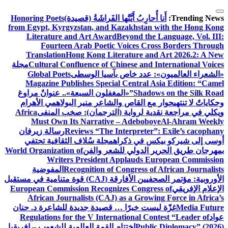
التجاوز
إلى
Trending News:
أَنا أُحارِبُ أَيَّتُها الفَراشَةُ (قصيدة)
Honoring Poets
from Egypt, Kyrgyzstan, and Kazakhstan with the Hong Kong
المحتوى
Literature and Art Award
Beyond the Language, Vol. III:
Fourteen Arab Poetic Voices Cross Borders Through
Translation
Hong Kong Literature and Art 2026.2: A New
Cultural Confluence of Chinese and International Voices
مجلة
«الشعراء العالميون»: عدد خاص بآسيا الوسطى
Global Poets
Magazine Publishes Special Central Asia Edition: “Camel
Shadows on the Silk Road”
«المغفلون السبعة».. عنوانٌ مراوغ
وحكاياتٌ لا تنتهي
حوار مع القاص والشاعر منير البولاهمي
الأهرام
ويكلي في مراجعة نقدية لرواية (الترجمان): صخب المنفى
Africa
Must Own Its Narrative – Adeboboye
Al-Ahram Weekly
Reviews “The Interpreter”: Exile’s cacophany
رسالة زيرفان
أوسى إلى شيركو بيكس في ذكراه
مجلة سُلاف الثقافية تحتفي
بمهرجان طريق الحرير الدولي للشعر والفن
World Organization of
Writers President Applauds European Commission
Recognition of Congress of African Journalists
المفوضية
الأوروبية: مؤتمر الصحفيين الأفارقة (CAJ) قوة متنامية في مستقبل
الإعلام الإفريقي
European Commission Recognizes Congress of
African Journalists (CAJ) as a Growing Force in Africa’s
Media Future
غزّة ليست خبرًا … قصيدة جديدة للشاعرة د. حنان
عواد
Regulations for the V International Contest “Leader of
Public Diplomacy” (2026)
اختتام القمة العالمية للشعوب – إفريقيا