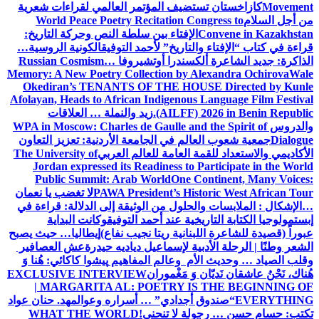
Movement
كازاخستان تستضيف المؤتمر العالمي لقراءات شعرية
من أجل السلام
World Peace Poetry Recitation Congress to
Convene in Kazakhstan
الإفتاء بين سلطة النص وحركة التاريخ:
قراءة في كتاب “الإفتاء والتاريخ” لأحمد التوفيق
الكونية الروسية…
الذاكرة: جديد الشاعرة ألكسندرا أوتشيروفا
Russian Cosmism…
Memory: A New Poetry Collection by Alexandra Ochirova
Wale
Okediran’s TENANTS OF THE HOUSE Directed by Kunle
Afolayan, Heads to African Indigenous Language Film Festival
(AILFF) 2026 in Benin Republic.
زيد والنملة … العلاقات
والدروس
WPA in Moscow: Charles de Gaulle and the Spirit of
Dialogue
جمعية شعوب العالم في الجامعة الأردنية: تعزيز التعاون
الأكاديمي والاستعداد للقمة العامة للعالم العربي
The University of
Jordan expressed its Readiness to Participate in the World
Public Summit: Arab World
One Continent, Many Voices:
PAWA President’s Historic West African Tour
لا تغضب يا نعمان
…الإشكال : الملابسات والحلول
من الوثيقة إلى الدلالة: قراءة في
إبستمولوجيا الكتابة التاريخية عند أحمد التوفيق
وكانت البداية
عبوراً (قصيدة للشاعرة اللبنانية ريتا نجيب نفاع)
إيطاليا… حيث يصبح
الشعر وطنًا | الرحلة الأدبية لإسماعيل دياديه حيدرة
عش العصافير
وقلب الصياد … وحديث الأم وعالم المفاهيم
پیشوا کاکائي: هُنا وَ
هُناك، نَحْنُ عاشقان نَديّان وَ مَغْموران
EXCLUSIVE INTERVIEW
| MARGARITA AL: POETRY IS THE BEGINNING OF
EVERYTHING
“صندوق أجدادي” … أسراره وعوالمه
د. حنان عواد
تكتب: حسام حسن … رجولة لا تنحني!
WHAT THE WORLD