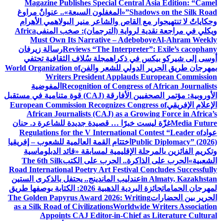
Magazine Publishes Special Central Asia Edition: “Camel
Shadows on the Silk Road”
«المغفلون السبعة».. عنوانٌ مراوغ
وحكاياتٌ لا تنتهي
حوار مع القاص والشاعر منير البولاهمي
الأهرام
ويكلي في مراجعة نقدية لرواية (الترجمان): صخب المنفى
Africa
Must Own Its Narrative – Adeboboye
Al-Ahram Weekly
Reviews “The Interpreter”: Exile’s cacophany
رسالة زيرفان
أوسى إلى شيركو بيكس في ذكراه
مجلة سُلاف الثقافية تحتفي
بمهرجان طريق الحرير الدولي للشعر والفن
World Organization of
Writers President Applauds European Commission
Recognition of Congress of African Journalists
المفوضية
الأوروبية: مؤتمر الصحفيين الأفارقة (CAJ) قوة متنامية في مستقبل
الإعلام الإفريقي
European Commission Recognizes Congress of
African Journalists (CAJ) as a Growing Force in Africa’s
Media Future
غزّة ليست خبرًا … قصيدة جديدة للشاعرة د. حنان
عواد
Regulations for the V International Contest “Leader of
Public Diplomacy” (2026)
اختتام القمة العالمية للشعوب – إفريقيا
وتكريم الفائزين بالمرحلة الإقليمية لمسابقة «قائد الدبلوماسية
الشعبية»
الحرب على الذاكرة.. الحرب على الكتب
The 6th Silk
Road International Poetry Art Festival Concludes Successfully
in Almaty, Kazakhstan
عندليب الماندينج.. يحتفل بالذكرى الستين
لمهرجان الحمامات
جائزة البردية الذهبية 2026: الكتابة بوصفها طريق
الحرير بين الحضارات
The Golden Papyrus Award 2026: Writing
as a Silk Road of Civilizations
Worldwide Writers Association
Appoints CAJ Editor-in-Chief as Literature Cultural