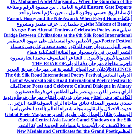
Dr. Mohamed Abdel Maqsoud… When the Guardian of the
Eastern Gate Departs
الثانوية العامة… بين سطوة الرقم وصناعة
الإنسان
فاروق حسني وجائزة النيل… حين تكرّم الحضارة أحد
أبنائها
Farouk Hosny and the Nile Award: When Egypt Honors
the Makers of Beauty
فرج سليمان… عزف متميز ومشروع
ضبابي
Kyrgyz Poet Altynai Temirova Celebrates Poetry as a
Bridge Between Civilizations at the 6th Silk Road International
Poetry Festival
عبور الأطلس نحو المستقبل على صهوة الحنين
قمر
لعبور الليل … ديوان جديد للدكتور محمد سعد برغل يضيء سماء
الشعر العربي في باريس
حوار مع الفنانة التشكيلية هيفاء
الجندوبي
الأبيض والأسود… للشاعر الفيلسوف محمد الشارني
مروة
ناجي.. مفاجأة مهرجان دڨة الدولي
THE ROAR OF
SILENCE
الإعلان عن الجوائز الشعرية في مهرجان طريق الحرير
الدولي السادس
The 6th Silk Road International Poetry Festival
List of Awards
6th Silk Road International Poetry Festival to
Honor Poets and Celebrate Cultural Dialogue in Almaty
ملك
الراي ينتصر للفن… وينتصر على الطقس في قرطاج
عصفورة
الكاف تغرد في افتتاح مهرجان بنزرت
في افتتاح مهرجان قرطاج: نوبة
سيدي منصور المعدلة تعانق مناجاة الراي الصوفية
قلعة الزئير …
حديث الاحتلال والمقاومة
مجلة شعراء العالم (العدد الخاص بآسيا
الوسطى) ظلال الجِمال على طريق الحرير
Global Poets Magazine
(Special Central Asia Issue): Camel Shadows on the Silk
Road
الكشف عن الأوسمة والشهادات الجديدة لحركة الشعر
العظيم
New Medals and Certificates for the Grand Poetic