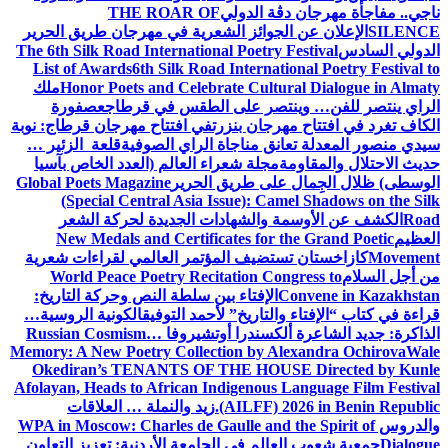
ناجي.. مفاجأة مهرجان دڨة الدولي
THE ROAR OF
SILENCE
الإعلان عن الجوائز الشعرية في مهرجان طريق الحرير
الدولي السادس
The 6th Silk Road International Poetry Festival
List of Awards
6th Silk Road International Poetry Festival to
Honor Poets and Celebrate Cultural Dialogue in Almaty
ملك
الراي ينتصر للفن… وينتصر على الطقس في قرطاج
عصفورة
الكاف تغرد في افتتاح مهرجان بنزرت
في افتتاح مهرجان قرطاج: نوبة
سيدي منصور المعدلة تعانق مناجاة الراي الصوفية
قلعة الزئير …
حديث الاحتلال والمقاومة
مجلة شعراء العالم (العدد الخاص بآسيا
الوسطى) ظلال الجِمال على طريق الحرير
Global Poets Magazine
(Special Central Asia Issue): Camel Shadows on the Silk
Road
الكشف عن الأوسمة والشهادات الجديدة لحركة الشعر
العظيم
New Medals and Certificates for the Grand Poetic
Movement
كازاخستان تستضيف المؤتمر العالمي لقراءات شعرية
من أجل السلام
World Peace Poetry Recitation Congress to
Convene in Kazakhstan
الإفتاء بين سلطة النص وحركة التاريخ:
قراءة في كتاب “الإفتاء والتاريخ” لأحمد التوفيق
الكونية الروسية…
الذاكرة: جديد الشاعرة ألكسندرا أوتشيروفا
Russian Cosmism…
Memory: A New Poetry Collection by Alexandra Ochirova
Wale
Okediran’s TENANTS OF THE HOUSE Directed by Kunle
Afolayan, Heads to African Indigenous Language Film Festival
(AILFF) 2026 in Benin Republic.
زيد والنملة … العلاقات
والدروس
WPA in Moscow: Charles de Gaulle and the Spirit of
Dialogue
جمعية شعوب العالم في الجامعة الأردنية: تعزيز التعاون