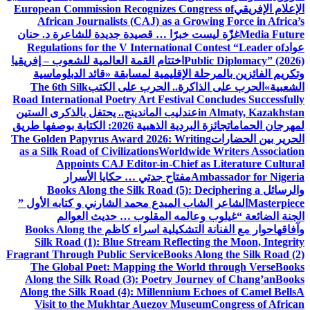
الإعلام الإفريقي
European Commission Recognizes Congress of
African Journalists (CAJ) as a Growing Force in Africa’s
Media Future
غزّة ليست خبرًا … قصيدة جديدة للشاعرة د. حنان
عواد
Regulations for the V International Contest “Leader of
Public Diplomacy” (2026)
اختتام القمة العالمية للشعوب – إفريقيا
وتكريم الفائزين بالمرحلة الإقليمية لمسابقة «قائد الدبلوماسية
الشعبية»
الحرب على الذاكرة.. الحرب على الكتب
The 6th Silk
Road International Poetry Art Festival Concludes Successfully
in Almaty, Kazakhstan
عندليب الماندينج.. يحتفل بالذكرى الستين
لمهرجان الحمامات
جائزة البردية الذهبية 2026: الكتابة بوصفها طريق
الحرير بين الحضارات
The Golden Papyrus Award 2026: Writing
as a Silk Road of Civilizations
Worldwide Writers Association
Appoints CAJ Editor-in-Chief as Literature Cultural
Ambassador for Nigeria
مفتاح جدتي … حكايا الأسرار
والرسائل
Books Along the Silk Road (5): Deciphering a
Masterpiece
الشاعر الشاب المبدع محمد الشارني و كتابه الأول ”
الجنة الضائعة “
غيلوب وعالمه المقلوب … حديث العوالم
وآفاقها
حوار مع الفنانة التشكيلية اسراء كاظم
Books Along the
Silk Road (1): Blue Stream Reflecting the Moon, Integrity
Fragrant Through Public Service
Books Along the Silk Road (2)
The Global Poet: Mapping the World through Verse
Books
Along the Silk Road (3): Poetry Journey of Chang’an
Books
Along the Silk Road (4): Millennium Echoes of Camel Bells
A
Visit to the Mukhtar Auezov Museum
Congress of African