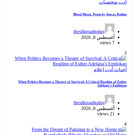
أدب
شخصيات
Blood Moon. Poem by Anwar Rahim
thesilkroadtoday
أغسطس 8, 2026
7 views
3
أحداث
أدب
إعلام
When Politics Becomes a Theatre of Survival: A Critical Reading of Esther
Adelana’s Emilokan
thesilkroadtoday
أغسطس 8, 2026
21 views
4