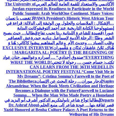
الأكاديمي والاستعداد للقمة العامة للعالم العربي
The University of
Jordan expressed its Readiness to Participate in the World
Public Summit: Arab World
One Continent, Many Voices:
PAWA President’s Historic West African Tour
لا تغضب يا نعمان
…الإشكال : الملابسات والحلول
من الوثيقة إلى الدلالة: قراءة في
إبستمولوجيا الكتابة التاريخية عند أحمد التوفيق
وكانت البداية
عبوراً (قصيدة للشاعرة اللبنانية ريتا نجيب نفاع)
إيطاليا… حيث يصبح
الشعر وطنًا | الرحلة الأدبية لإسماعيل دياديه حيدرة
عش العصافير
وقلب الصياد … وحديث الأم وعالم المفاهيم
پیشوا کاکائي: هُنا وَ
هُناك، نَحْنُ عاشقان نَديّان وَ مَغْموران
EXCLUSIVE INTERVIEW
| MARGARITA AL: POETRY IS THE BEGINNING OF
EVERYTHING
“صندوق أجدادي” … أسراره وعوالمه
د. حنان عواد
تكتب: حسام حسن … رجولة لا تنحني!
WHAT THE WORLD
CAN LEARN FROM THE 36TH MEDELLÍN
INTERNATIONAL POETRY FESTIVAL
“Come Visit Me in
My Dreams”: Cristina Somma’s Farewell to the Poet of
Naples
إدجار موران… رحلة البحث عن الإنسان
The Bibliotheca
Alexandrina: When the Book Meets Civilization and Heritage
Becomes a Dialogue with the Future
Farewell to Luciano
Somma… When the Man Who Made Poetry a Homeland
Departs
إيطاليا تودّع شاعر نابولي
تكريم الدكتور أشرف أبو اليزيد في
قصر ثقافة بنها… عودة شاعر إلى منبع الحلم
Dr. Ashraf Aboul-
Yazid Honored at Benha Culture Palace: A Poet Returns to the
Wellspring of His Dreams