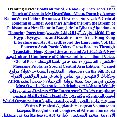
التجاوز
Trending News:
Books on the Silk Road (6): Lian Tao’s That
إلى
Touch of Green in My Heart
Blood Moon. Poem by Anwar
المحتوى
Rahim
When Politics Becomes a Theatre of Survival: A Critical
Reading of Esther Adelana’s Emilokan
From the Dream of
Pakistan to a New Home in Bangladesh: Biharis Abandon an
Old Hope
أَنا أُحارِبُ أَيَّتُها الفَراشَةُ (قصيدة)
Honoring Poets from
Egypt, Kyrgyzstan, and Kazakhstan with the Hong Kong
Literature and Art Award
Beyond the Language, Vol. III:
Fourteen Arab Poetic Voices Cross Borders Through
Translation
Hong Kong Literature and Art 2026.2: A New
Cultural Confluence of Chinese and International Voices
مجلة
«الشعراء العالميون»: عدد خاص بآسيا الوسطى
Global Poets
Magazine Publishes Special Central Asia Edition: “Camel
Shadows on the Silk Road”
«المغفلون السبعة».. عنوانٌ مراوغ
وحكاياتٌ لا تنتهي
حوار مع القاص والشاعر منير البولاهمي
الأهرام
ويكلي في مراجعة نقدية لرواية (الترجمان): صخب المنفى
Africa
Must Own Its Narrative – Adeboboye
Al-Ahram Weekly
Reviews “The Interpreter”: Exile’s cacophany
رسالة زيرفان
أوسى إلى شيركو بيكس في ذكراه
مجلة سُلاف الثقافية تحتفي
بمهرجان طريق الحرير الدولي للشعر والفن
World Organization of
Writers President Applauds European Commission
Recognition of Congress of African Journalists
المفوضية
الأوروبية: مؤتمر الصحفيين الأفارقة (CAJ) قوة متنامية في مستقبل