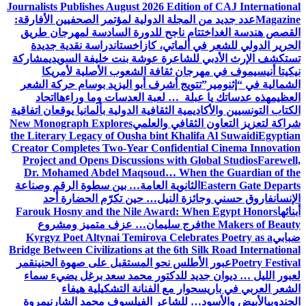
Journalists Publishes August 2026 Edition of CAJ International
Magazine
عدد جديد من المجلة الدولية لمؤتمر الصحفيين الأفارقة:
القصص هندسة الغد
اختتام ناجح للدورة السادسة لمهرجان طريق
الحرير الدولي للشعر في ألماتي، كازاخستان
دراسة نقدية جديدة
تستكشف الإرث الأدبي للشاعرة عوشة بنت خليفة السويدي
مشاركة
نيكيتا أنيسيموف في مهرجان ثقافة الشعوب الأصلية لأمريكا
الشمالية في “إثنومير”
تتويج أشرف أبو اليزيد بوسام حركة الشعر
العظيم
هذه عدساتك يا عبلة … لعبة العدسات وما وراءها
اتحاد
الكتاب التونسيين والأكاديمية الثقافية الدولية بألمانيا يوقعان اتفاقية
شراكة لتعزيز التعاون الثقافي والعلمي
New Monograph Explores
the Literary Legacy of Ousha bint Khalifa Al Suwaidi
Egyptian
Creator Completes Two-Year Confidential Cinema Innovation
Project and Opens Discussions with Global Studios
Farewell,
Dr. Mohamed Abdel Maqsoud… When the Guardian of the
Eastern Gate Departs
الثانوية العامة… بين سطوة الرقم وصناعة
الإنسان
فاروق حسني وجائزة النيل… حين تكرّم الحضارة أحد
أبنائها
Farouk Hosny and the Nile Award: When Egypt Honors
the Makers of Beauty
فرج سليمان… عزف متميز ومشروع
ضبابي
Kyrgyz Poet Altynai Temirova Celebrates Poetry as a
Bridge Between Civilizations at the 6th Silk Road International
Poetry Festival
عبور الأطلس نحو المستقبل على صهوة الحنين
قمر
لعبور الليل … ديوان جديد للدكتور محمد سعد برغل يضيء سماء
الشعر العربي في باريس
حوار مع الفنانة التشكيلية هيفاء
الجندوبي
الأبيض والأسود… للشاعر الفيلسوف محمد الشارني
مروة