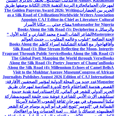
in Almaty, Kazakhstan
عندليب الماندينج.. يحتفل بالذكرى الستين
لمهرجان الحمامات
جائزة البردية الذهبية 2026: الكتابة بوصفها طريق
الحرير بين الحضارات
The Golden Papyrus Award 2026: Writing
as a Silk Road of Civilizations
Worldwide Writers Association
Appoints CAJ Editor-in-Chief as Literature Cultural
Ambassador for Nigeria
مفتاح جدتي … حكايا الأسرار
والرسائل
Books Along the Silk Road (5): Deciphering a
Masterpiece
الشاعر الشاب المبدع محمد الشارني و كتابه الأول ”
الجنة الضائعة “
غيلوب وعالمه المقلوب … حديث العوالم
وآفاقها
حوار مع الفنانة التشكيلية اسراء كاظم
Books Along the
Silk Road (1): Blue Stream Reflecting the Moon, Integrity
Fragrant Through Public Service
Books Along the Silk Road (2)
The Global Poet: Mapping the World through Verse
Books
Along the Silk Road (3): Poetry Journey of Chang’an
Books
Along the Silk Road (4): Millennium Echoes of Camel Bells
A
Visit to the Mukhtar Auezov Museum
Congress of African
Journalists Publishes August 2026 Edition of CAJ International
Magazine
عدد جديد من المجلة الدولية لمؤتمر الصحفيين الأفارقة:
القصص هندسة الغد
اختتام ناجح للدورة السادسة لمهرجان طريق
الحرير الدولي للشعر في ألماتي، كازاخستان
دراسة نقدية جديدة
تستكشف الإرث الأدبي للشاعرة عوشة بنت خليفة السويدي
مشاركة
نيكيتا أنيسيموف في مهرجان ثقافة الشعوب الأصلية لأمريكا
الشمالية في “إثنومير”
تتويج أشرف أبو اليزيد بوسام حركة الشعر
العظيم
هذه عدساتك يا عبلة … لعبة العدسات وما وراءها
اتحاد