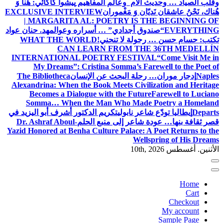
وقلب الصياد … وحديث الأم وعالم المفاهيم
پیشوا کاکائي: هُنا وَ
هُناك، نَحْنُ عاشقان نَديّان وَ مَغْموران
EXCLUSIVE INTERVIEW
| MARGARITA AL: POETRY IS THE BEGINNING OF
EVERYTHING
“صندوق أجدادي” … أسراره وعوالمه
د. حنان عواد
تكتب: حسام حسن … رجولة لا تنحني!
WHAT THE WORLD
CAN LEARN FROM THE 36TH MEDELLÍN
INTERNATIONAL POETRY FESTIVAL
“Come Visit Me in
My Dreams”: Cristina Somma’s Farewell to the Poet of
Naples
إدجار موران… رحلة البحث عن الإنسان
The Bibliotheca
Alexandrina: When the Book Meets Civilization and Heritage
Becomes a Dialogue with the Future
Farewell to Luciano
Somma… When the Man Who Made Poetry a Homeland
Departs
إيطاليا تودّع شاعر نابولي
تكريم الدكتور أشرف أبو اليزيد في
قصر ثقافة بنها… عودة شاعر إلى منبع الحلم
Dr. Ashraf Aboul-
Yazid Honored at Benha Culture Palace: A Poet Returns to the
Wellspring of His Dreams
الأثنين. أغسطس 10th, 2026
Home
Cart
Checkout
My account
Sample Page