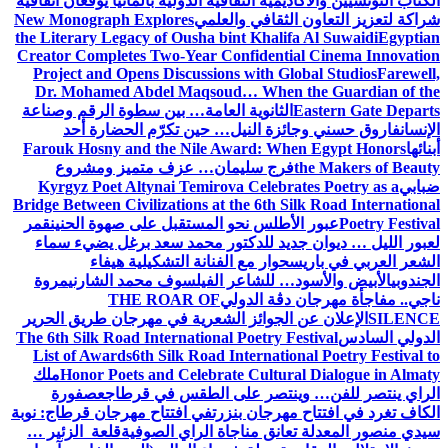
الكتاب التونسيين والأكاديمية الثقافية الدولية بألمانيا يوقعان اتفاقية
شراكة لتعزيز التعاون الثقافي والعلمي
New Monograph Explores
the Literary Legacy of Ousha bint Khalifa Al Suwaidi
Egyptian
Creator Completes Two-Year Confidential Cinema Innovation
Project and Opens Discussions with Global Studios
Farewell,
Dr. Mohamed Abdel Maqsoud… When the Guardian of the
Eastern Gate Departs
الثانوية العامة… بين سطوة الرقم وصناعة
الإنسان
فاروق حسني وجائزة النيل… حين تكرّم الحضارة أحد
أبنائها
Farouk Hosny and the Nile Award: When Egypt Honors
the Makers of Beauty
فرج سليمان… عزف متميز ومشروع
ضبابي
Kyrgyz Poet Altynai Temirova Celebrates Poetry as a
Bridge Between Civilizations at the 6th Silk Road International
Poetry Festival
عبور الأطلس نحو المستقبل على صهوة الحنين
قمر
لعبور الليل … ديوان جديد للدكتور محمد سعد برغل يضيء سماء
الشعر العربي في باريس
حوار مع الفنانة التشكيلية هيفاء
الجندوبي
الأبيض والأسود… للشاعر الفيلسوف محمد الشارني
مروة
ناجي.. مفاجأة مهرجان دڨة الدولي
THE ROAR OF
SILENCE
الإعلان عن الجوائز الشعرية في مهرجان طريق الحرير
الدولي السادس
The 6th Silk Road International Poetry Festival
List of Awards
6th Silk Road International Poetry Festival to
Honor Poets and Celebrate Cultural Dialogue in Almaty
ملك
الراي ينتصر للفن… وينتصر على الطقس في قرطاج
عصفورة
الكاف تغرد في افتتاح مهرجان بنزرت
في افتتاح مهرجان قرطاج: نوبة
سيدي منصور المعدلة تعانق مناجاة الراي الصوفية
قلعة الزئير …