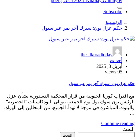
"Nikolay Gumilyov و poet
Asia 2025
Subscribe
الرئيسية
حكم عزل يون: سيرك آخر يمر عبر سيول
thesilkroadtoday
أحداث
أبريل 3, 2025
95 views
حكم عزل يون: سيرك آخر يمر عبر سيول
مع اقتراب كوريا الجنوبية من قرار المحكمة الدستورية بشأن عزل
الرئيس يون سوك يول يوم الجمعة، تتوالى البودكاستات “الحصرية”
والبثوث المباشرة في موجة لا تهدأ. الجميع، من المحللين إلى الهواة،
…
Continue reading
البحث
البحث