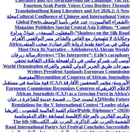
Literature and Art Award
Beyond the Language, Vol. III:
Fourteen Arab Poetic Voices Cross Borders Through
Translation
Hong Kong Literature and Art 2026.2: A New
Cultural Confluence of Chinese and International Voices
مجلة
«الشعراء العالميون»: عدد خاص بآسيا الوسطى
Global Poets
Magazine Publishes Special Central Asia Edition: “Camel
Shadows on the Silk Road”
«المغفلون السبعة».. عنوانٌ مراوغ
وحكاياتٌ لا تنتهي
حوار مع القاص والشاعر منير البولاهمي
الأهرام
ويكلي في مراجعة نقدية لرواية (الترجمان): صخب المنفى
Africa
Must Own Its Narrative – Adeboboye
Al-Ahram Weekly
Reviews “The Interpreter”: Exile’s cacophany
رسالة زيرفان
أوسى إلى شيركو بيكس في ذكراه
مجلة سُلاف الثقافية تحتفي
بمهرجان طريق الحرير الدولي للشعر والفن
World Organization of
Writers President Applauds European Commission
Recognition of Congress of African Journalists
المفوضية
الأوروبية: مؤتمر الصحفيين الأفارقة (CAJ) قوة متنامية في مستقبل
الإعلام الإفريقي
European Commission Recognizes Congress of
African Journalists (CAJ) as a Growing Force in Africa’s
Media Future
غزّة ليست خبرًا … قصيدة جديدة للشاعرة د. حنان
عواد
Regulations for the V International Contest “Leader of
Public Diplomacy” (2026)
اختتام القمة العالمية للشعوب – إفريقيا
وتكريم الفائزين بالمرحلة الإقليمية لمسابقة «قائد الدبلوماسية
الشعبية»
الحرب على الذاكرة.. الحرب على الكتب
The 6th Silk
Road International Poetry Art Festival Concludes Successfully