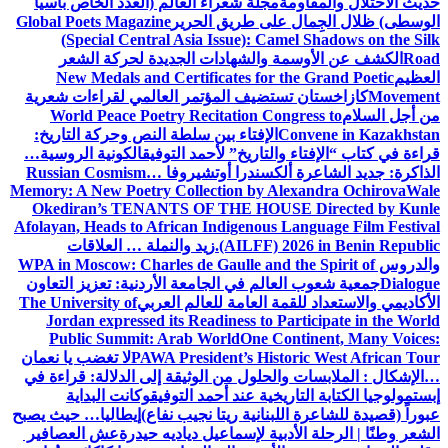
حديث الاحتلال والمقاومة
مجلة شعراء العالم (العدد الخاص بآسيا
الوسطى) ظلال الجِمال على طريق الحرير
Global Poets Magazine
(Special Central Asia Issue): Camel Shadows on the Silk
Road
الكشف عن الأوسمة والشهادات الجديدة لحركة الشعر
العظيم
New Medals and Certificates for the Grand Poetic
Movement
كازاخستان تستضيف المؤتمر العالمي لقراءات شعرية
من أجل السلام
World Peace Poetry Recitation Congress to
Convene in Kazakhstan
الإفتاء بين سلطة النص وحركة التاريخ:
قراءة في كتاب “الإفتاء والتاريخ” لأحمد التوفيق
الكونية الروسية…
الذاكرة: جديد الشاعرة ألكسندرا أوتشيروفا
Russian Cosmism…
Memory: A New Poetry Collection by Alexandra Ochirova
Wale
Okediran’s TENANTS OF THE HOUSE Directed by Kunle
Afolayan, Heads to African Indigenous Language Film Festival
(AILFF) 2026 in Benin Republic.
زيد والنملة … العلاقات
والدروس
WPA in Moscow: Charles de Gaulle and the Spirit of
Dialogue
جمعية شعوب العالم في الجامعة الأردنية: تعزيز التعاون
الأكاديمي والاستعداد للقمة العامة للعالم العربي
The University of
Jordan expressed its Readiness to Participate in the World
Public Summit: Arab World
One Continent, Many Voices:
PAWA President’s Historic West African Tour
لا تغضب يا نعمان
…الإشكال : الملابسات والحلول
من الوثيقة إلى الدلالة: قراءة في
إبستمولوجيا الكتابة التاريخية عند أحمد التوفيق
وكانت البداية
عبوراً (قصيدة للشاعرة اللبنانية ريتا نجيب نفاع)
إيطاليا… حيث يصبح
الشعر وطنًا | الرحلة الأدبية لإسماعيل دياديه حيدرة
عش العصافير