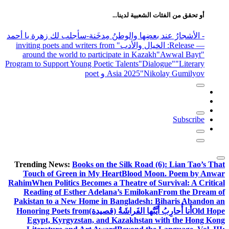
عن:
أو تحقق من الفئات الشعبية لدينا...
- الأشجارُ عند بعضِها والوطنُ مِدخَنة
-سأجلب لك زهرة يا أحمد
— Release
: الخيال والأدب
" inviting poets and writers from
around the world to participate in Kazakh
"Awwal Bayt"
Program to Support Young Poetic Talents
"Dialogue"
"Literary
"Nikolay Gumilyov و poet
Asia 2025
Subscribe
Trending News:
Books on the Silk Road (6): Lian Tao’s That
Touch of Green in My Heart
Blood Moon. Poem by Anwar
Rahim
When Politics Becomes a Theatre of Survival: A Critical
Reading of Esther Adelana’s Emilokan
From the Dream of
Pakistan to a New Home in Bangladesh: Biharis Abandon an
Old Hope
أَنا أُحارِبُ أَيَّتُها الفَراشَةُ (قصيدة)
Honoring Poets from
Egypt, Kyrgyzstan, and Kazakhstan with the Hong Kong