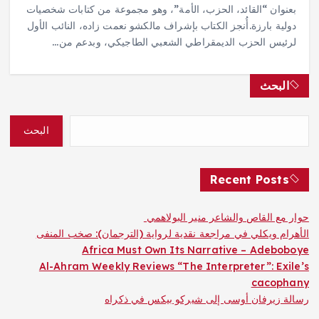
بعنوان “القائد، الحزب، الأمة”، وهو مجموعة من كتابات شخصيات
دولية بارزة.أُنجز الكتاب بإشراف مالكشو نعمت زاده، النائب الأول
لرئيس الحزب الديمقراطي الشعبي الطاجيكي، وبدعم من…
البحث
البحث
Recent Posts
حوار مع القاص والشاعر منير البولاهمي
الأهرام ويكلي في مراجعة نقدية لرواية (الترجمان): صخب المنفى
Africa Must Own Its Narrative – Adeboboye
Al-Ahram Weekly Reviews “The Interpreter”: Exile’s
cacophany
رسالة زيرفان أوسى إلى شيركو بيكس في ذكراه