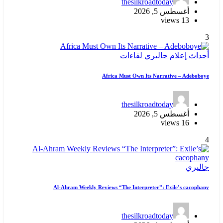
thes
اءات
Africa Must 
thes
Al-Ahram Weekly Reviews “The In
thes