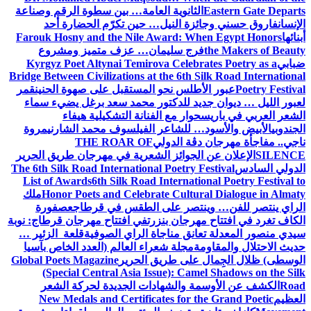
نوية العامة… بين سطوة الرقم وصناعة
النيل… حين تكرّم الحضارة أحد
Farouk Hosny and the Nile Award:
 سليمان… عزف متميز ومشروع
Kyrgyz Poet Altynai Temirova Cel
Bridge Between Civilizations at the 6t
س نحو المستقبل على صهوة الحنين
قمر
 للدكتور محمد سعد برغل يضيء سماء
ر مع الفنانة التشكيلية هيفاء
لشاعر الفيلسوف محمد الشارني
مروة
 الدولي
THE ROAR OF
وائز الشعرية في مهرجان طريق الحرير
The 6th Silk Road International Poetr
List of Awards
6th Silk Road Intern
Honor Poets and Celebrate Cul
ملك
صر على الطقس في قرطاج
عصفورة
ان بنزرت
في افتتاح مهرجان قرطاج: نوبة
 مناجاة الراي الصوفية
قلعة الزئير …
لة شعراء العالم (العدد الخاص بآسيا
ى طريق الحرير
Global Poets Magazine
(Special Central Asia Issue): 
الشهادات الجديدة لحركة الشعر
New Medals and Certificates fo