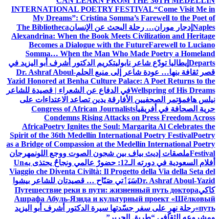
CAN LEARN FROM 
INTERNATIONAL POETRY FES
My Dreams”: Cristina Somma’s
 البحث عن الإنسان
The Bibliotheca
Alexandrina: When the Book Meets C
Becomes a Dialogue with the F
Somma… When the Man Who M
ابولي
تكريم الدكتور أشرف أبو اليزيد في
ر إلى منبع الحلم
Dr. Ashraf Aboul-
Yazid Honored at Benha Culture Palac
في الدفاع عن الشعراء | قصيدة للشاعر
لأفارقة يدين تصاعد الاعتداءات على
Congress of African Journalist
Condemns Rising Attacks 
Africa
Poetry Ignites the Soul: Ma
Spirit of the 36th Medellín Internatio
as a Bridge of Compassion at the Mede
 بين شجون الصوت ووجع اللون
مهرجان
به
Un
Viaggio che Diventa Civiltà: Il Proget
يَٲتي صَبّاح … قصيدتان للشاعر بيشوا
Путешествие реки в пути: жизне
Ашрафа Абуль-Язида и культур
سّدتها سيرة الدكتور أشرف أبو اليزيد
الحرير”