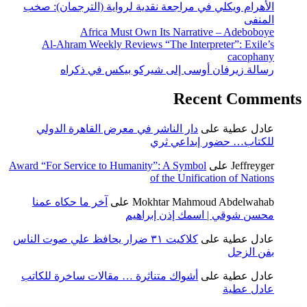
اجعة نقدية لرواية (الترجمان): صخب
Africa Must Own Its Na
Al-Ahram Weekly Reviews “The I
 إلى شيركو بيكس في ذكراه
R
 الناشر في معرض القاهرة الدولي
عي ثري
Award “For Service to Humanity”: A S
of the U
Mokhtar M
على
آخر ما حكاه عمنا
إذن إبراهيم
كلاكيت ٣١ ضرار يحافظ علي صوت الناس
اك متناثرة … مقالات ساخرة للكاتب