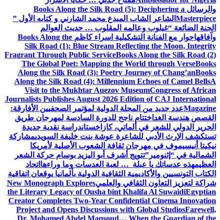
Books Along the Silk Road (5)
المبدع محمد الشارني و كتابه الأول ”
مه المقلوب … حديث العوالم
تشكيلية اسراء كاظم
Books Along the
Silk Road (1): Blue Stream Refle
Fragrant Through Public Service
Book
The Global Poet: Mapping the W
Along the Silk Road (3): Poetry J
Along the Silk Road (4): Millenniu
Visit to the Mukhtar Auezov M
Journalists Publishes August 2026 Edi
لة الدولية لمؤتمر الصحفيين الأفارقة:
 ناجح للدورة السادسة لمهرجان طريق
ماتي، كازاخستان
دراسة نقدية جديدة
اعرة عوشة بنت خليفة السويدي
مشاركة
 ثقافة الشعوب الأصلية لأمريكا
ج أشرف أبو اليزيد بوسام حركة الشعر
 … لعبة العدسات وما وراءها
اتحاد
 الثقافية الدولية بألمانيا يوقعان اتفاقية
افي والعلمي
New Monograph Explores
the Literary Legacy of Ousha bint Kh
Creator Completes Two-Year Confide
Project and Opens Discussions wit
Dr. Mohamed Abdel Maqsoud… Wh