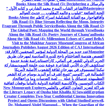
Books Along the Silk Road (5)
المبدع محمد الشارني و كتابه الأول ”
مه المقلوب … حديث العوالم
تشكيلية اسراء كاظم
Books Along the
Silk Road (1): Blue Stream Refle
Fragrant Through Public Service
Book
The Global Poet: Mapping the W
Along the Silk Road (3): Poetry J
Along the Silk Road (4): Millenniu
Visit to the Mukhtar Auezov M
Journalists Publishes August 2026 Edi
لة الدولية لمؤتمر الصحفيين الأفارقة:
 ناجح للدورة السادسة لمهرجان طريق
ماتي، كازاخستان
دراسة نقدية جديدة
اعرة عوشة بنت خليفة السويدي
مشاركة
 ثقافة الشعوب الأصلية لأمريكا
ج أشرف أبو اليزيد بوسام حركة الشعر
 … لعبة العدسات وما وراءها
اتحاد
 الثقافية الدولية بألمانيا يوقعان اتفاقية
افي والعلمي
New Monograph Explores
the Literary Legacy of Ousha bint Kh
Creator Completes Two-Year Confide
Project and Opens Discussions wit
Dr. Mohamed Abdel Maqsoud… Wh