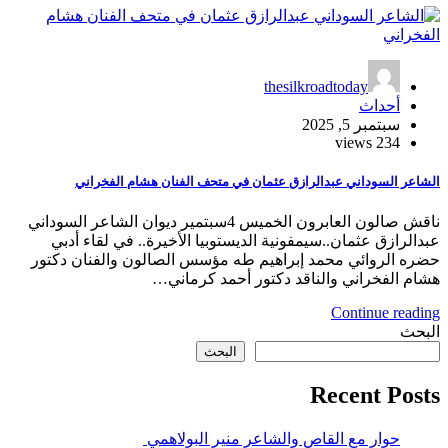
t
مان في متحف الفنان هشام الفخراني
ناقش صالون العابرون الخميس 4سبتمير ديوان الشاعر السوداني
الديستوبيا الأخيرة.. في لقاء أدبي
يم طه مؤسس الصالون والفنان دكتور
تور أحمد كرماني…
البحث
عر منير البولاهمي