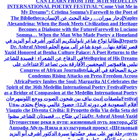
CAN LEARN FROM 
INTERNATIONAL POETRY FES
My Dreams”: Cristina Somma’s
 البحث عن الإنسان
The Bibliotheca
Alexandrina: When the Book Meets C
Becomes a Dialogue with the F
Somma… When the Man Who M
ابولي
تكريم الدكتور أشرف أبو اليزيد في
ر إلى منبع الحلم
Dr. Ashraf Aboul-
Yazid Honored at Benha Culture Palac
في الدفاع عن الشعراء | قصيدة للشاعر
لأفارقة يدين تصاعد الاعتداءات على
Congress of African Journalist
Condemns Rising Attacks 
Africa
Poetry Ignites the Soul: Ma
Spirit of the 36th Medellín Internatio
as a Bridge of Compassion at the Mede
 بين شجون الصوت ووجع اللون
مهرجان
به
Un
Viaggio che Diventa Civiltà: Il Proget
يَٲتي صَبّاح … قصيدتان للشاعر بيشوا
Путешествие реки в пути: жизне
Ашрафа Абуль-Язида и культур
سّدتها سيرة الدكتور أشرف أبو اليزيد
الحرير”