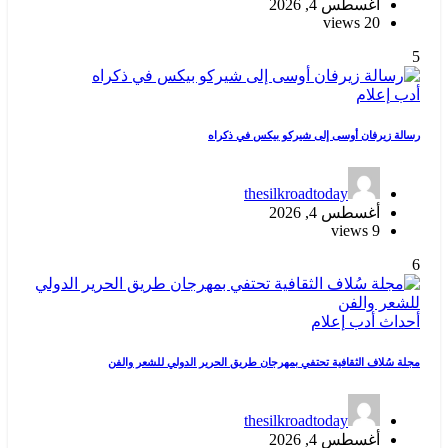
يكس في ذكراه
thes
ان طريق الحرير الدولي للشعر والفن
thes