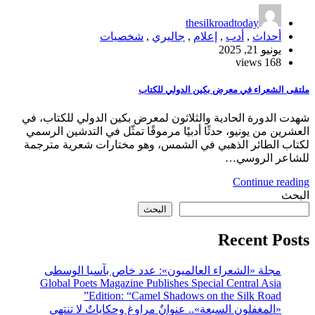
thesilkroadtoday
أحداث
,
أدب
,
إعلام
,
جاليري
,
شخصيات
يونيو 21, 2025
168 views
ملتقى الشعراء في معرض بكين الدولي للكتاب
شهدت الدورة الحادية والثلاثون لمعرض بكين الدولي للكتاب، في
العشرين من يونيو، حدثًا أدبيًا مرموقًا تمثّل في التدشين الرسمي
لكتاب الطائر الذهبي في الشمس، وهو مختارات شعرية مترجمة
للشاعر الروسي…
Continue reading
البحث
البحث
Recent Posts
مجلة «الشعراء العالميون»: عدد خاص بآسيا الوسطى
Global Poets Magazine Publishes Special Central Asia
Edition: “Camel Shadows on the Silk Road”
«المغفلون السبعة».. عنوانٌ مراوغ وحكاياتٌ لا تنتهي