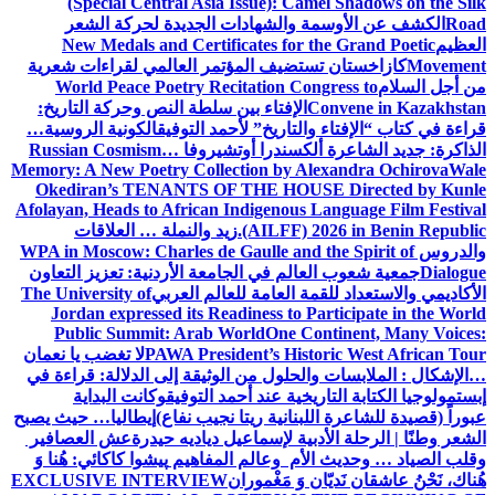
(Special Central Asia Issue): Camel Shadows on the Silk
Road
الكشف عن الأوسمة والشهادات الجديدة لحركة الشعر
العظيم
New Medals and Certificates for the Grand Poetic
Movement
كازاخستان تستضيف المؤتمر العالمي لقراءات شعرية
من أجل السلام
World Peace Poetry Recitation Congress to
Convene in Kazakhstan
الإفتاء بين سلطة النص وحركة التاريخ:
قراءة في كتاب “الإفتاء والتاريخ” لأحمد التوفيق
الكونية الروسية…
الذاكرة: جديد الشاعرة ألكسندرا أوتشيروفا
Russian Cosmism…
Memory: A New Poetry Collection by Alexandra Ochirova
Wale
Okediran’s TENANTS OF THE HOUSE Directed by Kunle
Afolayan, Heads to African Indigenous Language Film Festival
(AILFF) 2026 in Benin Republic.
زيد والنملة … العلاقات
والدروس
WPA in Moscow: Charles de Gaulle and the Spirit of
Dialogue
جمعية شعوب العالم في الجامعة الأردنية: تعزيز التعاون
الأكاديمي والاستعداد للقمة العامة للعالم العربي
The University of
Jordan expressed its Readiness to Participate in the World
Public Summit: Arab World
One Continent, Many Voices:
PAWA President’s Historic West African Tour
لا تغضب يا نعمان
…الإشكال : الملابسات والحلول
من الوثيقة إلى الدلالة: قراءة في
إبستمولوجيا الكتابة التاريخية عند أحمد التوفيق
وكانت البداية
عبوراً (قصيدة للشاعرة اللبنانية ريتا نجيب نفاع)
إيطاليا… حيث يصبح
الشعر وطنًا | الرحلة الأدبية لإسماعيل دياديه حيدرة
عش العصافير
وقلب الصياد … وحديث الأم وعالم المفاهيم
پیشوا کاکائي: هُنا وَ
هُناك، نَحْنُ عاشقان نَديّان وَ مَغْموران
EXCLUSIVE INTERVIEW