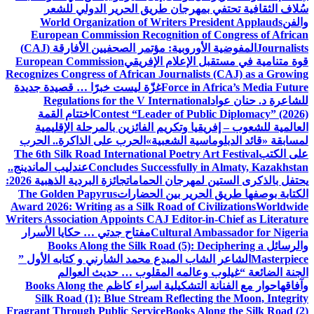
سُلاف الثقافية تحتفي بمهرجان طريق الحرير الدولي للشعر
والفن
World Organization of Writers President Applauds
European Commission Recognition of Congress of African
Journalists
المفوضية الأوروبية: مؤتمر الصحفيين الأفارقة (CAJ)
قوة متنامية في مستقبل الإعلام الإفريقي
European Commission
Recognizes Congress of African Journalists (CAJ) as a Growing
Force in Africa’s Media Future
غزّة ليست خبرًا … قصيدة جديدة
للشاعرة د. حنان عواد
Regulations for the V International
Contest “Leader of Public Diplomacy” (2026)
اختتام القمة
العالمية للشعوب – إفريقيا وتكريم الفائزين بالمرحلة الإقليمية
لمسابقة «قائد الدبلوماسية الشعبية»
الحرب على الذاكرة.. الحرب
على الكتب
The 6th Silk Road International Poetry Art Festival
Concludes Successfully in Almaty, Kazakhstan
عندليب الماندينج..
يحتفل بالذكرى الستين لمهرجان الحمامات
جائزة البردية الذهبية 2026:
الكتابة بوصفها طريق الحرير بين الحضارات
The Golden Papyrus
Award 2026: Writing as a Silk Road of Civilizations
Worldwide
Writers Association Appoints CAJ Editor-in-Chief as Literature
Cultural Ambassador for Nigeria
مفتاح جدتي … حكايا الأسرار
والرسائل
Books Along the Silk Road (5): Deciphering a
Masterpiece
الشاعر الشاب المبدع محمد الشارني و كتابه الأول ”
الجنة الضائعة “
غيلوب وعالمه المقلوب … حديث العوالم
وآفاقها
حوار مع الفنانة التشكيلية اسراء كاظم
Books Along the
Silk Road (1): Blue Stream Reflecting the Moon, Integrity
Fragrant Through Public Service
Books Along the Silk Road (2)