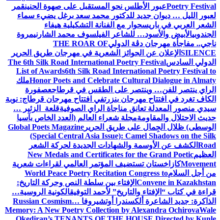
Poetry Festival
عبور الأطلس نحو المستقبل على صهوة الحنين
قمر
لعبور الليل … ديوان جديد للدكتور محمد سعد برغل يضيء سماء
الشعر العربي في باريس
حوار مع الفنانة التشكيلية هيفاء
الجندوبي
الأبيض والأسود… للشاعر الفيلسوف محمد الشارني
مروة
ناجي.. مفاجأة مهرجان دڨة الدولي
THE ROAR OF
SILENCE
الإعلان عن الجوائز الشعرية في مهرجان طريق الحرير
الدولي السادس
The 6th Silk Road International Poetry Festival
List of Awards
6th Silk Road International Poetry Festival to
Honor Poets and Celebrate Cultural Dialogue in Almaty
ملك
الراي ينتصر للفن… وينتصر على الطقس في قرطاج
عصفورة
الكاف تغرد في افتتاح مهرجان بنزرت
في افتتاح مهرجان قرطاج: نوبة
سيدي منصور المعدلة تعانق مناجاة الراي الصوفية
قلعة الزئير …
حديث الاحتلال والمقاومة
مجلة شعراء العالم (العدد الخاص بآسيا
الوسطى) ظلال الجِمال على طريق الحرير
Global Poets Magazine
(Special Central Asia Issue): Camel Shadows on the Silk
Road
الكشف عن الأوسمة والشهادات الجديدة لحركة الشعر
العظيم
New Medals and Certificates for the Grand Poetic
Movement
كازاخستان تستضيف المؤتمر العالمي لقراءات شعرية
من أجل السلام
World Peace Poetry Recitation Congress to
Convene in Kazakhstan
الإفتاء بين سلطة النص وحركة التاريخ:
قراءة في كتاب “الإفتاء والتاريخ” لأحمد التوفيق
الكونية الروسية…
الذاكرة: جديد الشاعرة ألكسندرا أوتشيروفا
Russian Cosmism…
Memory: A New Poetry Collection by Alexandra Ochirova
Wale
Okediran’s TENANTS OF THE HOUSE Directed by Kunle