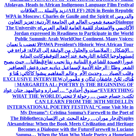
Afolayan, Heads to African Indigenous Language Film Festival
(AILFF) 2026 in Benin Republic.
زيد والنملة … العلاقات
والدروس
WPA in Moscow: Charles de Gaulle and the Spirit of
Dialogue
جمعية شعوب العالم في الجامعة الأردنية: تعزيز التعاون
الأكاديمي والاستعداد للقمة العامة للعالم العربي
The University of
Jordan expressed its Readiness to Participate in the World
Public Summit: Arab World
One Continent, Many Voices:
PAWA President’s Historic West African Tour
لا تغضب يا نعمان
…الإشكال : الملابسات والحلول
من الوثيقة إلى الدلالة: قراءة في
إبستمولوجيا الكتابة التاريخية عند أحمد التوفيق
وكانت البداية
عبوراً (قصيدة للشاعرة اللبنانية ريتا نجيب نفاع)
إيطاليا… حيث يصبح
الشعر وطنًا | الرحلة الأدبية لإسماعيل دياديه حيدرة
عش العصافير
وقلب الصياد … وحديث الأم وعالم المفاهيم
پیشوا کاکائي: هُنا وَ
هُناك، نَحْنُ عاشقان نَديّان وَ مَغْموران
EXCLUSIVE INTERVIEW
| MARGARITA AL: POETRY IS THE BEGINNING OF
EVERYTHING
“صندوق أجدادي” … أسراره وعوالمه
د. حنان عواد
تكتب: حسام حسن … رجولة لا تنحني!
WHAT THE WORLD
CAN LEARN FROM THE 36TH MEDELLÍN
INTERNATIONAL POETRY FESTIVAL
“Come Visit Me in
My Dreams”: Cristina Somma’s Farewell to the Poet of
Naples
إدجار موران… رحلة البحث عن الإنسان
The Bibliotheca
Alexandrina: When the Book Meets Civilization and Heritage
Becomes a Dialogue with the Future
Farewell to Luciano
Somma… When the Man Who Made Poetry a Homeland