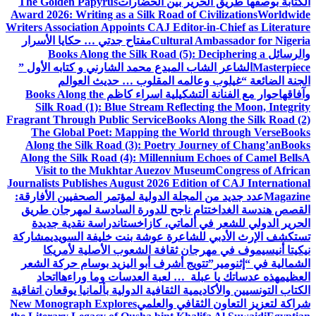
الكتابة بوصفها طريق الحرير بين الحضارات
The Golden Papyrus
Award 2026: Writing as a Silk Road of Civilizations
Worldwide
Writers Association Appoints CAJ Editor-in-Chief as Literature
Cultural Ambassador for Nigeria
مفتاح جدتي … حكايا الأسرار
والرسائل
Books Along the Silk Road (5): Deciphering a
Masterpiece
الشاعر الشاب المبدع محمد الشارني و كتابه الأول ”
الجنة الضائعة “
غيلوب وعالمه المقلوب … حديث العوالم
وآفاقها
حوار مع الفنانة التشكيلية اسراء كاظم
Books Along the
Silk Road (1): Blue Stream Reflecting the Moon, Integrity
Fragrant Through Public Service
Books Along the Silk Road (2)
The Global Poet: Mapping the World through Verse
Books
Along the Silk Road (3): Poetry Journey of Chang’an
Books
Along the Silk Road (4): Millennium Echoes of Camel Bells
A
Visit to the Mukhtar Auezov Museum
Congress of African
Journalists Publishes August 2026 Edition of CAJ International
Magazine
عدد جديد من المجلة الدولية لمؤتمر الصحفيين الأفارقة:
القصص هندسة الغد
اختتام ناجح للدورة السادسة لمهرجان طريق
الحرير الدولي للشعر في ألماتي، كازاخستان
دراسة نقدية جديدة
تستكشف الإرث الأدبي للشاعرة عوشة بنت خليفة السويدي
مشاركة
نيكيتا أنيسيموف في مهرجان ثقافة الشعوب الأصلية لأمريكا
الشمالية في “إثنومير”
تتويج أشرف أبو اليزيد بوسام حركة الشعر
العظيم
هذه عدساتك يا عبلة … لعبة العدسات وما وراءها
اتحاد
الكتاب التونسيين والأكاديمية الثقافية الدولية بألمانيا يوقعان اتفاقية
شراكة لتعزيز التعاون الثقافي والعلمي
New Monograph Explores