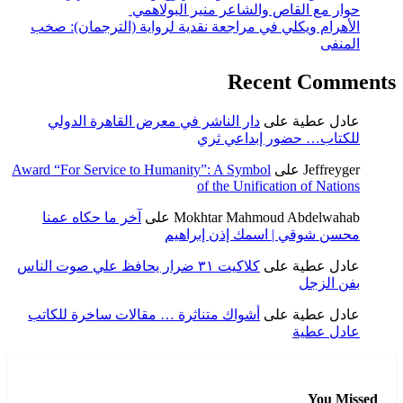
حوار مع القاص والشاعر منير البولاهمي
الأهرام ويكلي في مراجعة نقدية لرواية (الترجمان): صخب
المنفى
Recent Comments
عادل عطية
على
دار الناشر في معرض القاهرة الدولي
للكتاب… حضور إبداعي ثري
Jeffreyger
على
Award “For Service to Humanity”: A Symbol
of the Unification of Nations
Mokhtar Mahmoud Abdelwahab
على
آخر ما حكاه عمنا
محسن شوقي | اسمك إذن إبراهيم
عادل عطية
على
كلاكيت ٣١ ضرار يحافظ علي صوت الناس
بفن الزجل
عادل عطية
على
أشواك متناثرة … مقالات ساخرة للكاتب
عادل عطية
You Missed