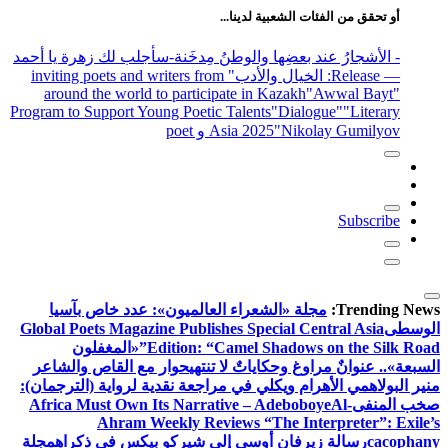
أو تحقق من الفئات الشعبية لدينا...
- الأشجارُ عند بعضِها والوطنُ مِدخَنة
-سأجلب لك زهرة يا أحمد
— Release
: الخيال والأدب
" inviting poets and writers from
around the world to participate in Kazakh
"Awwal Bayt"
Program to Support Young Poetic Talents
"Dialogue"
"Literary
"Nikolay Gumilyov و poet
Asia 2025
Subscribe
Trending News:
مجلة «الشعراء العالميون»: عدد خاص بآسيا
الوسطى
Global Poets Magazine Publishes Special Central Asia
Edition: “Camel Shadows on the Silk Road”
«المغفلون
السبعة».. عنوانٌ مراوغ وحكاياتٌ لا تنتهي
حوار مع القاص والشاعر
منير البولاهمي
الأهرام ويكلي في مراجعة نقدية لرواية (الترجمان):
صخب المنفى
Al-
Africa Must Own Its Narrative – Adeboboye
Ahram Weekly Reviews “The Interpreter”: Exile’s
cacophany
رسالة زيرفان أوسى إلى شيركو بيكس في ذكراه
مجلة