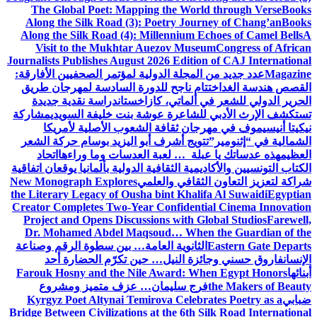
The Global Poet: Mapping the World through Verse
Books
Along the Silk Road (3): Poetry Journey of Chang’an
Books
Along the Silk Road (4): Millennium Echoes of Camel Bells
A
Visit to the Mukhtar Auezov Museum
Congress of African
Journalists Publishes August 2026 Edition of CAJ International
Magazine
عدد جديد من المجلة الدولية لمؤتمر الصحفيين الأفارقة:
القصص هندسة الغد
اختتام ناجح للدورة السادسة لمهرجان طريق
الحرير الدولي للشعر في ألماتي، كازاخستان
دراسة نقدية جديدة
تستكشف الإرث الأدبي للشاعرة عوشة بنت خليفة السويدي
مشاركة
نيكيتا أنيسيموف في مهرجان ثقافة الشعوب الأصلية لأمريكا
الشمالية في “إثنومير”
تتويج أشرف أبو اليزيد بوسام حركة الشعر
العظيم
هذه عدساتك يا عبلة … لعبة العدسات وما وراءها
اتحاد
الكتاب التونسيين والأكاديمية الثقافية الدولية بألمانيا يوقعان اتفاقية
شراكة لتعزيز التعاون الثقافي والعلمي
New Monograph Explores
the Literary Legacy of Ousha bint Khalifa Al Suwaidi
Egyptian
Creator Completes Two-Year Confidential Cinema Innovation
Project and Opens Discussions with Global Studios
Farewell,
Dr. Mohamed Abdel Maqsoud… When the Guardian of the
Eastern Gate Departs
الثانوية العامة… بين سطوة الرقم وصناعة
الإنسان
فاروق حسني وجائزة النيل… حين تكرّم الحضارة أحد
أبنائها
Farouk Hosny and the Nile Award: When Egypt Honors
the Makers of Beauty
فرج سليمان… عزف متميز ومشروع
ضبابي
Kyrgyz Poet Altynai Temirova Celebrates Poetry as a
Bridge Between Civilizations at the 6th Silk Road International