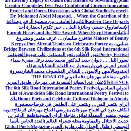
the Literary Legacy of Ousha bint Khalifa Al Suwaidi
Egyptian
Creator Completes Two-Year Confidential Cinema Innovation
Project and Opens Discussions with Global Studios
Farewell,
Dr. Mohamed Abdel Maqsoud… When the Guardian of the
Eastern Gate Departs
الثانوية العامة… بين سطوة الرقم وصناعة
الإنسان
فاروق حسني وجائزة النيل… حين تكرّم الحضارة أحد
أبنائها
Farouk Hosny and the Nile Award: When Egypt Honors
the Makers of Beauty
فرج سليمان… عزف متميز ومشروع
ضبابي
Kyrgyz Poet Altynai Temirova Celebrates Poetry as a
Bridge Between Civilizations at the 6th Silk Road International
Poetry Festival
عبور الأطلس نحو المستقبل على صهوة الحنين
قمر
لعبور الليل … ديوان جديد للدكتور محمد سعد برغل يضيء سماء
الشعر العربي في باريس
حوار مع الفنانة التشكيلية هيفاء
الجندوبي
الأبيض والأسود… للشاعر الفيلسوف محمد الشارني
مروة
ناجي.. مفاجأة مهرجان دڨة الدولي
THE ROAR OF
SILENCE
الإعلان عن الجوائز الشعرية في مهرجان طريق الحرير
الدولي السادس
The 6th Silk Road International Poetry Festival
List of Awards
6th Silk Road International Poetry Festival to
Honor Poets and Celebrate Cultural Dialogue in Almaty
ملك
الراي ينتصر للفن… وينتصر على الطقس في قرطاج
عصفورة
الكاف تغرد في افتتاح مهرجان بنزرت
في افتتاح مهرجان قرطاج: نوبة
سيدي منصور المعدلة تعانق مناجاة الراي الصوفية
قلعة الزئير …
حديث الاحتلال والمقاومة
مجلة شعراء العالم (العدد الخاص بآسيا
الوسطى) ظلال الجِمال على طريق الحرير
Global Poets Magazine