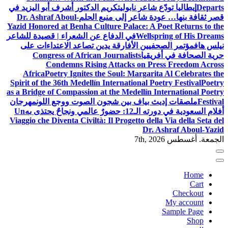
Departs
إيطاليا تودّع شاعر نابولي
تكريم الدكتور أشرف أبو اليزيد في
قصر ثقافة بنها… عودة شاعر إلى منبع الحلم
Dr. Ashraf Aboul-
Yazid Honored at Benha Culture Palace: A Poet Returns to the
Wellspring of His Dreams
في الدفاع عن الشعراء | قصيدة للشاعر
نيلس هاف
مؤتمر الصحفيين الأفارقة يدين تصاعد الاعتداءات على
حرية الصحافة في أفريقيا
Congress of African Journalists
Condemns Rising Attacks on Press Freedom Across
Africa
Poetry Ignites the Soul: Margarita Al Celebrates the
Spirit of the 36th Medellín International Poetry Festival
Poetry
as a Bridge of Compassion at the Medellín International Poetry
Festival
ملصقات إديث بياف بين شجون الصوت ووجع اللون
مهرجان
أفلام السعودية في دورته الـ12: حضورٌ عالمي ونجاحٌ يحتذى به
Un
Viaggio che Diventa Civiltà: Il Progetto della Via della Seta del
Dr. Ashraf Aboul-Yazid
الجمعة. أغسطس 7th, 2026
Home
Cart
Checkout
My account
Sample Page
Shop