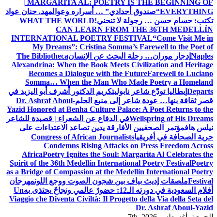
| MARGARITA AL: POETRY IS THE BEGINNING OF
EVERYTHING
“صندوق أجدادي” … أسراره وعوالمه
د. حنان عواد
تكتب: حسام حسن … رجولة لا تنحني!
WHAT THE WORLD
CAN LEARN FROM THE 36TH MEDELLÍN
INTERNATIONAL POETRY FESTIVAL
“Come Visit Me in
My Dreams”: Cristina Somma’s Farewell to the Poet of
Naples
إدجار موران… رحلة البحث عن الإنسان
The Bibliotheca
Alexandrina: When the Book Meets Civilization and Heritage
Becomes a Dialogue with the Future
Farewell to Luciano
Somma… When the Man Who Made Poetry a Homeland
Departs
إيطاليا تودّع شاعر نابولي
تكريم الدكتور أشرف أبو اليزيد في
قصر ثقافة بنها… عودة شاعر إلى منبع الحلم
Dr. Ashraf Aboul-
Yazid Honored at Benha Culture Palace: A Poet Returns to the
Wellspring of His Dreams
في الدفاع عن الشعراء | قصيدة للشاعر
نيلس هاف
مؤتمر الصحفيين الأفارقة يدين تصاعد الاعتداءات على
حرية الصحافة في أفريقيا
Congress of African Journalists
Condemns Rising Attacks on Press Freedom Across
Africa
Poetry Ignites the Soul: Margarita Al Celebrates the
Spirit of the 36th Medellín International Poetry Festival
Poetry
as a Bridge of Compassion at the Medellín International Poetry
Festival
ملصقات إديث بياف بين شجون الصوت ووجع اللون
مهرجان
أفلام السعودية في دورته الـ12: حضورٌ عالمي ونجاحٌ يحتذى به
Un
Viaggio che Diventa Civiltà: Il Progetto della Via della Seta del
Dr. Ashraf Aboul-Yazid
الجمعة. أغسطس 7th, 2026