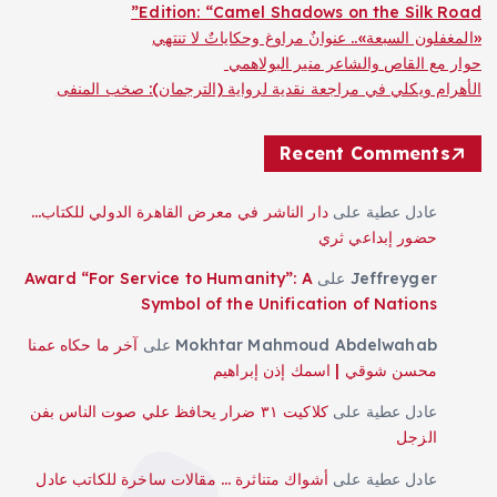
Edition: “Camel Shadows on the Silk Road”
«المغفلون السبعة».. عنوانٌ مراوغ وحكاياتٌ لا تنتهي
حوار مع القاص والشاعر منير البولاهمي
الأهرام ويكلي في مراجعة نقدية لرواية (الترجمان): صخب المنفى
Recent Comments
عادل عطية
على
دار الناشر في معرض القاهرة الدولي للكتاب…
حضور إبداعي ثري
Jeffreyger
على
Award “For Service to Humanity”: A
Symbol of the Unification of Nations
Mokhtar Mahmoud Abdelwahab
على
آخر ما حكاه عمنا
محسن شوقي | اسمك إذن إبراهيم
عادل عطية
على
كلاكيت ٣١ ضرار يحافظ علي صوت الناس بفن
الزجل
عادل عطية
على
أشواك متناثرة … مقالات ساخرة للكاتب عادل