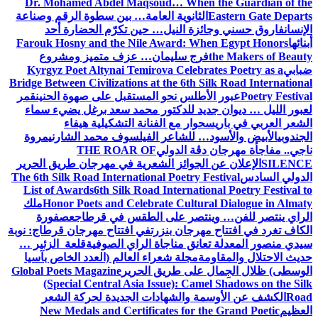
Dr. Mohamed Abdel Maqsoud… When the Guardian of the
Eastern Gate Departs
الثانوية العامة… بين سطوة الرقم وصناعة
الإنسان
فاروق حسني وجائزة النيل… حين تكرّم الحضارة أحد
أبنائها
Farouk Hosny and the Nile Award: When Egypt Honors
the Makers of Beauty
فرج سليمان… عزف متميز ومشروع
ضبابي
Kyrgyz Poet Altynai Temirova Celebrates Poetry as a
Bridge Between Civilizations at the 6th Silk Road International
Poetry Festival
عبور الأطلس نحو المستقبل على صهوة الحنين
قمر
لعبور الليل … ديوان جديد للدكتور محمد سعد برغل يضيء سماء
الشعر العربي في باريس
حوار مع الفنانة التشكيلية هيفاء
الجندوبي
الأبيض والأسود… للشاعر الفيلسوف محمد الشارني
مروة
ناجي.. مفاجأة مهرجان دڨة الدولي
THE ROAR OF
SILENCE
الإعلان عن الجوائز الشعرية في مهرجان طريق الحرير
الدولي السادس
The 6th Silk Road International Poetry Festival
List of Awards
6th Silk Road International Poetry Festival to
Honor Poets and Celebrate Cultural Dialogue in Almaty
ملك
الراي ينتصر للفن… وينتصر على الطقس في قرطاج
عصفورة
الكاف تغرد في افتتاح مهرجان بنزرت
في افتتاح مهرجان قرطاج: نوبة
سيدي منصور المعدلة تعانق مناجاة الراي الصوفية
قلعة الزئير …
حديث الاحتلال والمقاومة
مجلة شعراء العالم (العدد الخاص بآسيا
الوسطى) ظلال الجِمال على طريق الحرير
Global Poets Magazine
(Special Central Asia Issue): Camel Shadows on the Silk
Road
الكشف عن الأوسمة والشهادات الجديدة لحركة الشعر
العظيم
New Medals and Certificates for the Grand Poetic