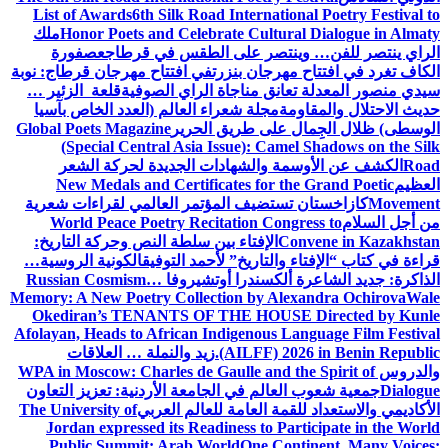
List of Awards
6th Silk Road International Poetry Festival to
Honor Poets and Celebrate Cultural Dialogue in Almaty
ملك
الراي ينتصر للفن… وينتصر على الطقس في قرطاج
عصفورة
الكاف تغرد في افتتاح مهرجان بنزرت
في افتتاح مهرجان قرطاج: نوبة
سيدي منصور المعدلة تعانق مناجاة الراي الصوفية
قلعة الزئير …
حديث الاحتلال والمقاومة
مجلة شعراء العالم (العدد الخاص بآسيا
الوسطى) ظلال الجِمال على طريق الحرير
Global Poets Magazine
(Special Central Asia Issue): Camel Shadows on the Silk
Road
الكشف عن الأوسمة والشهادات الجديدة لحركة الشعر
العظيم
New Medals and Certificates for the Grand Poetic
Movement
كازاخستان تستضيف المؤتمر العالمي لقراءات شعرية
من أجل السلام
World Peace Poetry Recitation Congress to
Convene in Kazakhstan
الإفتاء بين سلطة النص وحركة التاريخ:
قراءة في كتاب “الإفتاء والتاريخ” لأحمد التوفيق
الكونية الروسية…
الذاكرة: جديد الشاعرة ألكسندرا أوتشيروفا
Russian Cosmism…
Memory: A New Poetry Collection by Alexandra Ochirova
Wale
Okediran’s TENANTS OF THE HOUSE Directed by Kunle
Afolayan, Heads to African Indigenous Language Film Festival
(AILFF) 2026 in Benin Republic.
زيد والنملة … العلاقات
والدروس
WPA in Moscow: Charles de Gaulle and the Spirit of
Dialogue
جمعية شعوب العالم في الجامعة الأردنية: تعزيز التعاون
الأكاديمي والاستعداد للقمة العامة للعالم العربي
The University of
Jordan expressed its Readiness to Participate in the World
Public Summit: Arab World
One Continent, Many Voices: