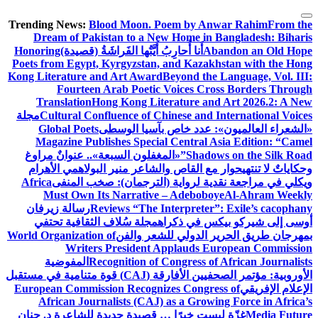
التجاوز
Trending News:
Blood Moon. Poem by Anwar Rahim
From the
إلى
Dream of Pakistan to a New Home in Bangladesh: Biharis
المحتوى
Abandon an Old Hope
أَنا أُحارِبُ أَيَّتُها الفَراشَةُ (قصيدة)
Honoring
Poets from Egypt, Kyrgyzstan, and Kazakhstan with the Hong
Kong Literature and Art Award
Beyond the Language, Vol. III:
Fourteen Arab Poetic Voices Cross Borders Through
Translation
Hong Kong Literature and Art 2026.2: A New
Cultural Confluence of Chinese and International Voices
مجلة
«الشعراء العالميون»: عدد خاص بآسيا الوسطى
Global Poets
Magazine Publishes Special Central Asia Edition: “Camel
Shadows on the Silk Road”
«المغفلون السبعة».. عنوانٌ مراوغ
وحكاياتٌ لا تنتهي
حوار مع القاص والشاعر منير البولاهمي
الأهرام
ويكلي في مراجعة نقدية لرواية (الترجمان): صخب المنفى
Africa
Must Own Its Narrative – Adeboboye
Al-Ahram Weekly
Reviews “The Interpreter”: Exile’s cacophany
رسالة زيرفان
أوسى إلى شيركو بيكس في ذكراه
مجلة سُلاف الثقافية تحتفي
بمهرجان طريق الحرير الدولي للشعر والفن
World Organization of
Writers President Applauds European Commission
Recognition of Congress of African Journalists
المفوضية
الأوروبية: مؤتمر الصحفيين الأفارقة (CAJ) قوة متنامية في مستقبل
الإعلام الإفريقي
European Commission Recognizes Congress of
African Journalists (CAJ) as a Growing Force in Africa’s
Media Future
غزّة ليست خبرًا … قصيدة جديدة للشاعرة د. حنان