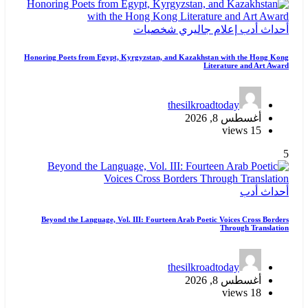
أحداث
أدب
إعلام
جاليري
شخصيات
Honoring Poets from Egypt, Kyrgyzstan, and Kazakhstan with the Hong Kong
Literature and Art Award
thesilkroadtoday
أغسطس 8, 2026
15 views
5
أحداث
أدب
Beyond the Language, Vol. III: Fourteen Arab Poetic Voices Cross Borders
Through Translation
thesilkroadtoday
أغسطس 8, 2026
18 views