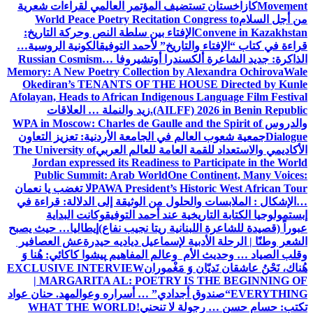
Movement
كازاخستان تستضيف المؤتمر العالمي لقراءات شعرية
من أجل السلام
World Peace Poetry Recitation Congress to
Convene in Kazakhstan
الإفتاء بين سلطة النص وحركة التاريخ:
قراءة في كتاب “الإفتاء والتاريخ” لأحمد التوفيق
الكونية الروسية…
الذاكرة: جديد الشاعرة ألكسندرا أوتشيروفا
Russian Cosmism…
Memory: A New Poetry Collection by Alexandra Ochirova
Wale
Okediran’s TENANTS OF THE HOUSE Directed by Kunle
Afolayan, Heads to African Indigenous Language Film Festival
(AILFF) 2026 in Benin Republic.
زيد والنملة … العلاقات
والدروس
WPA in Moscow: Charles de Gaulle and the Spirit of
Dialogue
جمعية شعوب العالم في الجامعة الأردنية: تعزيز التعاون
الأكاديمي والاستعداد للقمة العامة للعالم العربي
The University of
Jordan expressed its Readiness to Participate in the World
Public Summit: Arab World
One Continent, Many Voices:
PAWA President’s Historic West African Tour
لا تغضب يا نعمان
…الإشكال : الملابسات والحلول
من الوثيقة إلى الدلالة: قراءة في
إبستمولوجيا الكتابة التاريخية عند أحمد التوفيق
وكانت البداية
عبوراً (قصيدة للشاعرة اللبنانية ريتا نجيب نفاع)
إيطاليا… حيث يصبح
الشعر وطنًا | الرحلة الأدبية لإسماعيل دياديه حيدرة
عش العصافير
وقلب الصياد … وحديث الأم وعالم المفاهيم
پیشوا کاکائي: هُنا وَ
هُناك، نَحْنُ عاشقان نَديّان وَ مَغْموران
EXCLUSIVE INTERVIEW
| MARGARITA AL: POETRY IS THE BEGINNING OF
EVERYTHING
“صندوق أجدادي” … أسراره وعوالمه
د. حنان عواد
تكتب: حسام حسن … رجولة لا تنحني!
WHAT THE WORLD