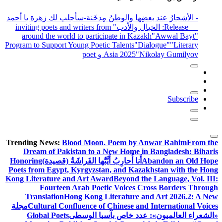
- الأشجارُ عند بعضِها والوطنُ مِدخَنة
-سأجلب لك زهرة يا أحمد
— Release
: الخيال والأدب
" inviting poets and writers from
around the world to participate in Kazakh
"Awwal Bayt"
Program to Support Young Poetic Talents
"Dialogue"
"Literary
"Nikolay Gumilyov و poet
Asia 2025
Subscribe
Trending News:
Blood Moon. Poem by Anwar Rahim
From the
Dream of Pakistan to a New Home in Bangladesh: Biharis
Abandon an Old Hope
أَنا أُحارِبُ أَيَّتُها الفَراشَةُ (قصيدة)
Honoring
Poets from Egypt, Kyrgyzstan, and Kazakhstan with the Hong
Kong Literature and Art Award
Beyond the Language, Vol. III:
Fourteen Arab Poetic Voices Cross Borders Through
Translation
Hong Kong Literature and Art 2026.2: A New
Cultural Confluence of Chinese and International Voices
مجلة
«الشعراء العالميون»: عدد خاص بآسيا الوسطى
Global Poets