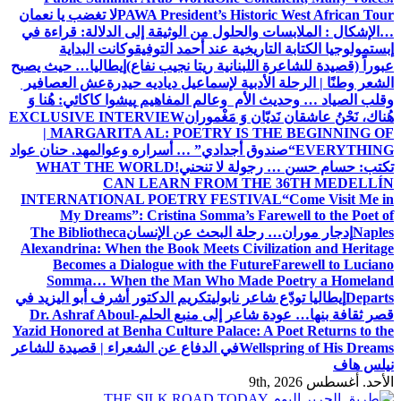
PAWA President’s Historic West African Tour
لا تغضب يا نعمان
…الإشكال : الملابسات والحلول
من الوثيقة إلى الدلالة: قراءة في
إبستمولوجيا الكتابة التاريخية عند أحمد التوفيق
وكانت البداية
عبوراً (قصيدة للشاعرة اللبنانية ريتا نجيب نفاع)
إيطاليا… حيث يصبح
الشعر وطنًا | الرحلة الأدبية لإسماعيل دياديه حيدرة
عش العصافير
وقلب الصياد … وحديث الأم وعالم المفاهيم
پیشوا کاکائي: هُنا وَ
هُناك، نَحْنُ عاشقان نَديّان وَ مَغْموران
EXCLUSIVE INTERVIEW
| MARGARITA AL: POETRY IS THE BEGINNING OF
EVERYTHING
“صندوق أجدادي” … أسراره وعوالمه
د. حنان عواد
تكتب: حسام حسن … رجولة لا تنحني!
WHAT THE WORLD
CAN LEARN FROM THE 36TH MEDELLÍN
INTERNATIONAL POETRY FESTIVAL
“Come Visit Me in
My Dreams”: Cristina Somma’s Farewell to the Poet of
Naples
إدجار موران… رحلة البحث عن الإنسان
The Bibliotheca
Alexandrina: When the Book Meets Civilization and Heritage
Becomes a Dialogue with the Future
Farewell to Luciano
Somma… When the Man Who Made Poetry a Homeland
Departs
إيطاليا تودّع شاعر نابولي
تكريم الدكتور أشرف أبو اليزيد في
قصر ثقافة بنها… عودة شاعر إلى منبع الحلم
Dr. Ashraf Aboul-
Yazid Honored at Benha Culture Palace: A Poet Returns to the
Wellspring of His Dreams
في الدفاع عن الشعراء | قصيدة للشاعر
نيلس هاف
الأحد. أغسطس 9th, 2026