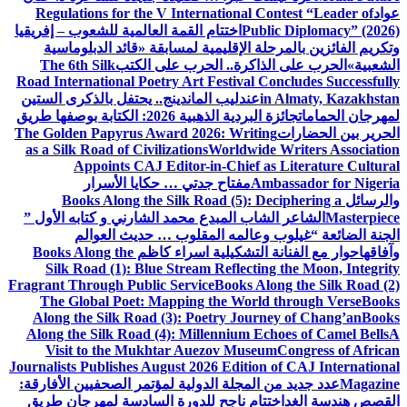
عواد
Regulations for the V International Contest “Leader of
Public Diplomacy” (2026)
اختتام القمة العالمية للشعوب – إفريقيا
وتكريم الفائزين بالمرحلة الإقليمية لمسابقة «قائد الدبلوماسية
الشعبية»
الحرب على الذاكرة.. الحرب على الكتب
The 6th Silk
Road International Poetry Art Festival Concludes Successfully
in Almaty, Kazakhstan
عندليب الماندينج.. يحتفل بالذكرى الستين
لمهرجان الحمامات
جائزة البردية الذهبية 2026: الكتابة بوصفها طريق
الحرير بين الحضارات
The Golden Papyrus Award 2026: Writing
as a Silk Road of Civilizations
Worldwide Writers Association
Appoints CAJ Editor-in-Chief as Literature Cultural
Ambassador for Nigeria
مفتاح جدتي … حكايا الأسرار
والرسائل
Books Along the Silk Road (5): Deciphering a
Masterpiece
الشاعر الشاب المبدع محمد الشارني و كتابه الأول ”
الجنة الضائعة “
غيلوب وعالمه المقلوب … حديث العوالم
وآفاقها
حوار مع الفنانة التشكيلية اسراء كاظم
Books Along the
Silk Road (1): Blue Stream Reflecting the Moon, Integrity
Fragrant Through Public Service
Books Along the Silk Road (2)
The Global Poet: Mapping the World through Verse
Books
Along the Silk Road (3): Poetry Journey of Chang’an
Books
Along the Silk Road (4): Millennium Echoes of Camel Bells
A
Visit to the Mukhtar Auezov Museum
Congress of African
Journalists Publishes August 2026 Edition of CAJ International
Magazine
عدد جديد من المجلة الدولية لمؤتمر الصحفيين الأفارقة:
القصص هندسة الغد
اختتام ناجح للدورة السادسة لمهرجان طريق