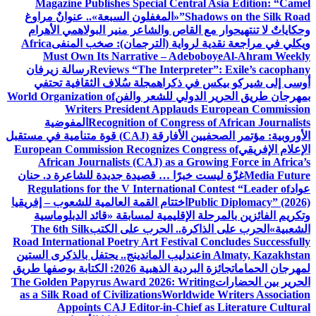
Magazine Publishes Special Central Asia Edition: “Camel
Shadows on the Silk Road”
«المغفلون السبعة».. عنوانٌ مراوغ
وحكاياتٌ لا تنتهي
حوار مع القاص والشاعر منير البولاهمي
الأهرام
ويكلي في مراجعة نقدية لرواية (الترجمان): صخب المنفى
Africa
Must Own Its Narrative – Adeboboye
Al-Ahram Weekly
Reviews “The Interpreter”: Exile’s cacophany
رسالة زيرفان
أوسى إلى شيركو بيكس في ذكراه
مجلة سُلاف الثقافية تحتفي
بمهرجان طريق الحرير الدولي للشعر والفن
World Organization of
Writers President Applauds European Commission
Recognition of Congress of African Journalists
المفوضية
الأوروبية: مؤتمر الصحفيين الأفارقة (CAJ) قوة متنامية في مستقبل
الإعلام الإفريقي
European Commission Recognizes Congress of
African Journalists (CAJ) as a Growing Force in Africa’s
Media Future
غزّة ليست خبرًا … قصيدة جديدة للشاعرة د. حنان
عواد
Regulations for the V International Contest “Leader of
Public Diplomacy” (2026)
اختتام القمة العالمية للشعوب – إفريقيا
وتكريم الفائزين بالمرحلة الإقليمية لمسابقة «قائد الدبلوماسية
الشعبية»
الحرب على الذاكرة.. الحرب على الكتب
The 6th Silk
Road International Poetry Art Festival Concludes Successfully
in Almaty, Kazakhstan
عندليب الماندينج.. يحتفل بالذكرى الستين
لمهرجان الحمامات
جائزة البردية الذهبية 2026: الكتابة بوصفها طريق
الحرير بين الحضارات
The Golden Papyrus Award 2026: Writing
as a Silk Road of Civilizations
Worldwide Writers Association
Appoints CAJ Editor-in-Chief as Literature Cultural