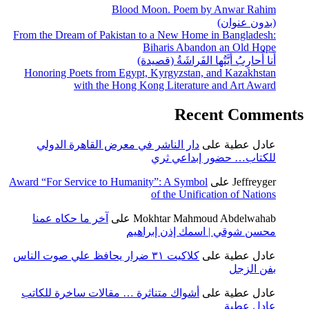
Blood Moon. Poem by Anwar Rahim
(بدون عنوان)
From the Dream of Pakistan to a New Home in Bangladesh:
Biharis Abandon an Old Hope
أَنا أُحارِبُ أَيَّتُها الفَراشَةُ (قصيدة)
Honoring Poets from Egypt, Kyrgyzstan, and Kazakhstan
with the Hong Kong Literature and Art Award
Recent Comments
عادل عطية
على
دار الناشر في معرض القاهرة الدولي
للكتاب… حضور إبداعي ثري
Jeffreyger
على
Award “For Service to Humanity”: A Symbol
of the Unification of Nations
Mokhtar Mahmoud Abdelwahab
على
آخر ما حكاه عمنا
محسن شوقي | اسمك إذن إبراهيم
عادل عطية
على
كلاكيت ٣١ ضرار يحافظ علي صوت الناس
بفن الزجل
عادل عطية
على
أشواك متناثرة … مقالات ساخرة للكاتب
عادل عطية