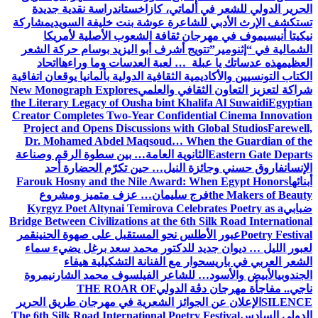
الحرير الدولي للشعر في ألماتي، كازاخستان
دراسة نقدية جديدة
تستكشف الإرث الأدبي للشاعرة عوشة بنت خليفة السويدي
مشاركة
نيكيتا أنيسيموف في مهرجان ثقافة الشعوب الأصلية لأمريكا
الشمالية في “إثنومير”
تتويج أشرف أبو اليزيد بوسام حركة الشعر
العظيم
هذه عدساتك يا عبلة … لعبة العدسات وما وراءها
اتحاد
الكتاب التونسيين والأكاديمية الثقافية الدولية بألمانيا يوقعان اتفاقية
شراكة لتعزيز التعاون الثقافي والعلمي
New Monograph Explores
the Literary Legacy of Ousha bint Khalifa Al Suwaidi
Egyptian
Creator Completes Two-Year Confidential Cinema Innovation
Project and Opens Discussions with Global Studios
Farewell,
Dr. Mohamed Abdel Maqsoud… When the Guardian of the
Eastern Gate Departs
الثانوية العامة… بين سطوة الرقم وصناعة
الإنسان
فاروق حسني وجائزة النيل… حين تكرّم الحضارة أحد
أبنائها
Farouk Hosny and the Nile Award: When Egypt Honors
the Makers of Beauty
فرج سليمان… عزف متميز ومشروع
ضبابي
Kyrgyz Poet Altynai Temirova Celebrates Poetry as a
Bridge Between Civilizations at the 6th Silk Road International
Poetry Festival
عبور الأطلس نحو المستقبل على صهوة الحنين
قمر
لعبور الليل … ديوان جديد للدكتور محمد سعد برغل يضيء سماء
الشعر العربي في باريس
حوار مع الفنانة التشكيلية هيفاء
الجندوبي
الأبيض والأسود… للشاعر الفيلسوف محمد الشارني
مروة
ناجي.. مفاجأة مهرجان دڨة الدولي
THE ROAR OF
SILENCE
الإعلان عن الجوائز الشعرية في مهرجان طريق الحرير
الدولي السادس
The 6th Silk Road International Poetry Festival