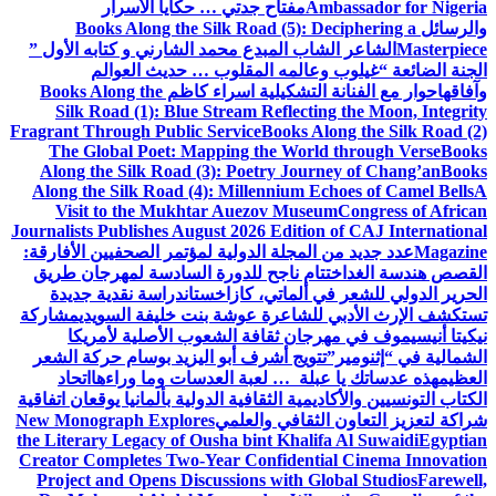
Ambassador for Nigeria
مفتاح جدتي … حكايا الأسرار
والرسائل
Books Along the Silk Road (5): Deciphering a
Masterpiece
الشاعر الشاب المبدع محمد الشارني و كتابه الأول ”
الجنة الضائعة “
غيلوب وعالمه المقلوب … حديث العوالم
وآفاقها
حوار مع الفنانة التشكيلية اسراء كاظم
Books Along the
Silk Road (1): Blue Stream Reflecting the Moon, Integrity
Fragrant Through Public Service
Books Along the Silk Road (2)
The Global Poet: Mapping the World through Verse
Books
Along the Silk Road (3): Poetry Journey of Chang’an
Books
Along the Silk Road (4): Millennium Echoes of Camel Bells
A
Visit to the Mukhtar Auezov Museum
Congress of African
Journalists Publishes August 2026 Edition of CAJ International
Magazine
عدد جديد من المجلة الدولية لمؤتمر الصحفيين الأفارقة:
القصص هندسة الغد
اختتام ناجح للدورة السادسة لمهرجان طريق
الحرير الدولي للشعر في ألماتي، كازاخستان
دراسة نقدية جديدة
تستكشف الإرث الأدبي للشاعرة عوشة بنت خليفة السويدي
مشاركة
نيكيتا أنيسيموف في مهرجان ثقافة الشعوب الأصلية لأمريكا
الشمالية في “إثنومير”
تتويج أشرف أبو اليزيد بوسام حركة الشعر
العظيم
هذه عدساتك يا عبلة … لعبة العدسات وما وراءها
اتحاد
الكتاب التونسيين والأكاديمية الثقافية الدولية بألمانيا يوقعان اتفاقية
شراكة لتعزيز التعاون الثقافي والعلمي
New Monograph Explores
the Literary Legacy of Ousha bint Khalifa Al Suwaidi
Egyptian
Creator Completes Two-Year Confidential Cinema Innovation
Project and Opens Discussions with Global Studios
Farewell,