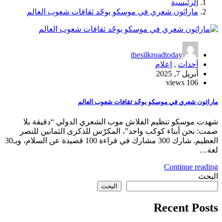
الرئيسية
ماراثون شعري في موسكو يوحّد ثقافات شعوب العالم
thesilkroadtoday
أحداث
,
إعلام
أبريل 7, 2025
106 views
ماراثون شعري في موسكو يوحّد ثقافات شعوب العالم
شهدت موسكو تنظيم الفلاش موب الشعري الدولي “دقيقة بلا
صمت: نحن أبناء كوكب واحد”، المكرّس للذكرى الثمانين للنصر
العظيم. شارك 300 مشارك في قراءة 100 قصيدة عن السلام، وبـ30
لغة…
Continue reading
البحث
البحث
Recent Posts