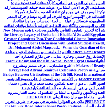
الحرير الدولي للشعر في ألماتي، كازاخستان
دراسة نقدية جديدة
تستكشف الإرث الأدبي للشاعرة عوشة بنت خليفة السويدي
مشاركة
نيكيتا أنيسيموف في مهرجان ثقافة الشعوب الأصلية لأمريكا
الشمالية في “إثنومير”
تتويج أشرف أبو اليزيد بوسام حركة الشعر
العظيم
هذه عدساتك يا عبلة … لعبة العدسات وما وراءها
اتحاد
الكتاب التونسيين والأكاديمية الثقافية الدولية بألمانيا يوقعان اتفاقية
شراكة لتعزيز التعاون الثقافي والعلمي
New Monograph Explores
the Literary Legacy of Ousha bint Khalifa Al Suwaidi
Egyptian
Creator Completes Two-Year Confidential Cinema Innovation
Project and Opens Discussions with Global Studios
Farewell,
Dr. Mohamed Abdel Maqsoud… When the Guardian of the
Eastern Gate Departs
الثانوية العامة… بين سطوة الرقم وصناعة
الإنسان
فاروق حسني وجائزة النيل… حين تكرّم الحضارة أحد
أبنائها
Farouk Hosny and the Nile Award: When Egypt Honors
the Makers of Beauty
فرج سليمان… عزف متميز ومشروع
ضبابي
Kyrgyz Poet Altynai Temirova Celebrates Poetry as a
Bridge Between Civilizations at the 6th Silk Road International
Poetry Festival
عبور الأطلس نحو المستقبل على صهوة الحنين
قمر
لعبور الليل … ديوان جديد للدكتور محمد سعد برغل يضيء سماء
الشعر العربي في باريس
حوار مع الفنانة التشكيلية هيفاء
الجندوبي
الأبيض والأسود… للشاعر الفيلسوف محمد الشارني
مروة
ناجي.. مفاجأة مهرجان دڨة الدولي
THE ROAR OF
SILENCE
الإعلان عن الجوائز الشعرية في مهرجان طريق الحرير
الدولي السادس
The 6th Silk Road International Poetry Festival