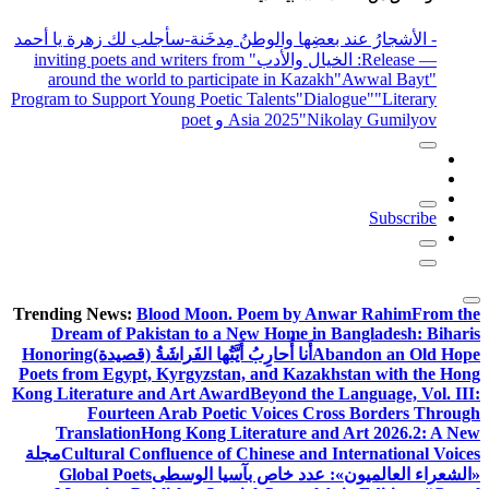
- الأشجارُ عند بعضِها والوطنُ مِدخَنة
-سأجلب لك زهرة يا أحمد
— Release
: الخيال والأدب
" inviting poets and writers from
around the world to participate in Kazakh
"Awwal Bayt"
Program to Support Young Poetic Talents
"Dialogue"
"Literary
"Nikolay Gumilyov و poet
Asia 2025
Subscribe
Trending News:
Blood Moon. Poem by Anwar Rahim
From the
Dream of Pakistan to a New Home in Bangladesh: Biharis
Abandon an Old Hope
أَنا أُحارِبُ أَيَّتُها الفَراشَةُ (قصيدة)
Honoring
Poets from Egypt, Kyrgyzstan, and Kazakhstan with the Hong
Kong Literature and Art Award
Beyond the Language, Vol. III:
Fourteen Arab Poetic Voices Cross Borders Through
Translation
Hong Kong Literature and Art 2026.2: A New
Cultural Confluence of Chinese and International Voices
مجلة
«الشعراء العالميون»: عدد خاص بآسيا الوسطى
Global Poets