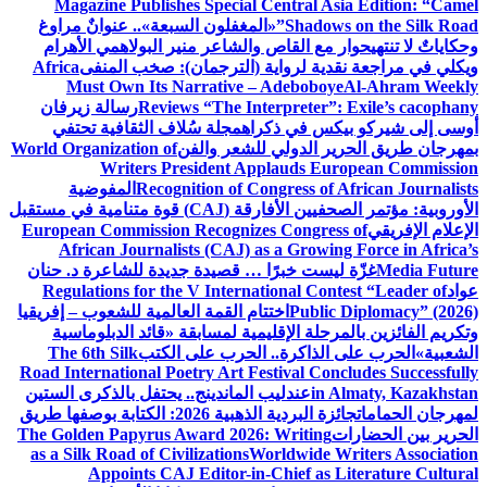
Magazine Publishes Special Central Asia Edition: “Camel
Shadows on the Silk Road”
«المغفلون السبعة».. عنوانٌ مراوغ
وحكاياتٌ لا تنتهي
حوار مع القاص والشاعر منير البولاهمي
الأهرام
ويكلي في مراجعة نقدية لرواية (الترجمان): صخب المنفى
Africa
Must Own Its Narrative – Adeboboye
Al-Ahram Weekly
Reviews “The Interpreter”: Exile’s cacophany
رسالة زيرفان
أوسى إلى شيركو بيكس في ذكراه
مجلة سُلاف الثقافية تحتفي
بمهرجان طريق الحرير الدولي للشعر والفن
World Organization of
Writers President Applauds European Commission
Recognition of Congress of African Journalists
المفوضية
الأوروبية: مؤتمر الصحفيين الأفارقة (CAJ) قوة متنامية في مستقبل
الإعلام الإفريقي
European Commission Recognizes Congress of
African Journalists (CAJ) as a Growing Force in Africa’s
Media Future
غزّة ليست خبرًا … قصيدة جديدة للشاعرة د. حنان
عواد
Regulations for the V International Contest “Leader of
Public Diplomacy” (2026)
اختتام القمة العالمية للشعوب – إفريقيا
وتكريم الفائزين بالمرحلة الإقليمية لمسابقة «قائد الدبلوماسية
الشعبية»
الحرب على الذاكرة.. الحرب على الكتب
The 6th Silk
Road International Poetry Art Festival Concludes Successfully
in Almaty, Kazakhstan
عندليب الماندينج.. يحتفل بالذكرى الستين
لمهرجان الحمامات
جائزة البردية الذهبية 2026: الكتابة بوصفها طريق
الحرير بين الحضارات
The Golden Papyrus Award 2026: Writing
as a Silk Road of Civilizations
Worldwide Writers Association
Appoints CAJ Editor-in-Chief as Literature Cultural