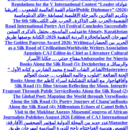
عواد
Regulations for the V International Contest “Leader of
Public Diplomacy” (2026)
اختتام القمة العالمية للشعوب – إفريقيا
وتكريم الفائزين بالمرحلة الإقليمية لمسابقة «قائد الدبلوماسية
الشعبية»
الحرب على الذاكرة.. الحرب على الكتب
The 6th Silk
Road International Poetry Art Festival Concludes Successfully
in Almaty, Kazakhstan
عندليب الماندينج.. يحتفل بالذكرى الستين
لمهرجان الحمامات
جائزة البردية الذهبية 2026: الكتابة بوصفها طريق
الحرير بين الحضارات
The Golden Papyrus Award 2026: Writing
as a Silk Road of Civilizations
Worldwide Writers Association
Appoints CAJ Editor-in-Chief as Literature Cultural
Ambassador for Nigeria
مفتاح جدتي … حكايا الأسرار
والرسائل
Books Along the Silk Road (5): Deciphering a
Masterpiece
الشاعر الشاب المبدع محمد الشارني و كتابه الأول ”
الجنة الضائعة “
غيلوب وعالمه المقلوب … حديث العوالم
وآفاقها
حوار مع الفنانة التشكيلية اسراء كاظم
Books Along the
Silk Road (1): Blue Stream Reflecting the Moon, Integrity
Fragrant Through Public Service
Books Along the Silk Road (2)
The Global Poet: Mapping the World through Verse
Books
Along the Silk Road (3): Poetry Journey of Chang’an
Books
Along the Silk Road (4): Millennium Echoes of Camel Bells
A
Visit to the Mukhtar Auezov Museum
Congress of African
Journalists Publishes August 2026 Edition of CAJ International
Magazine
عدد جديد من المجلة الدولية لمؤتمر الصحفيين الأفارقة:
القصص هندسة الغد
اختتام ناجح للدورة السادسة لمهرجان طريق