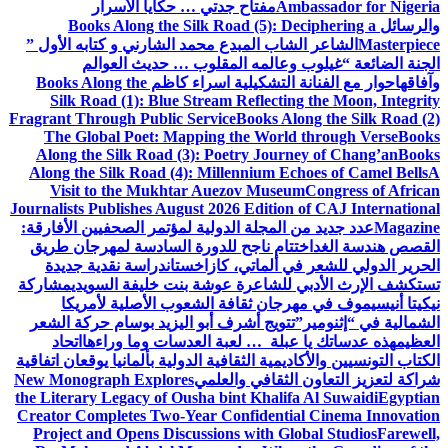
Ambassador for Nigeria
مفتاح جدتي … حكايا الأسرار
والرسائل
Books Along the Silk Road (5): Deciphering a
Masterpiece
الشاعر الشاب المبدع محمد الشارني و كتابه الأول ”
الجنة الضائعة “
غيلوب وعالمه المقلوب … حديث العوالم
وآفاقها
حوار مع الفنانة التشكيلية اسراء كاظم
Books Along the
Silk Road (1): Blue Stream Reflecting the Moon, Integrity
Fragrant Through Public Service
Books Along the Silk Road (2)
The Global Poet: Mapping the World through Verse
Books
Along the Silk Road (3): Poetry Journey of Chang’an
Books
Along the Silk Road (4): Millennium Echoes of Camel Bells
A
Visit to the Mukhtar Auezov Museum
Congress of African
Journalists Publishes August 2026 Edition of CAJ International
Magazine
عدد جديد من المجلة الدولية لمؤتمر الصحفيين الأفارقة:
القصص هندسة الغد
اختتام ناجح للدورة السادسة لمهرجان طريق
الحرير الدولي للشعر في ألماتي، كازاخستان
دراسة نقدية جديدة
تستكشف الإرث الأدبي للشاعرة عوشة بنت خليفة السويدي
مشاركة
نيكيتا أنيسيموف في مهرجان ثقافة الشعوب الأصلية لأمريكا
الشمالية في “إثنومير”
تتويج أشرف أبو اليزيد بوسام حركة الشعر
العظيم
هذه عدساتك يا عبلة … لعبة العدسات وما وراءها
اتحاد
الكتاب التونسيين والأكاديمية الثقافية الدولية بألمانيا يوقعان اتفاقية
شراكة لتعزيز التعاون الثقافي والعلمي
New Monograph Explores
the Literary Legacy of Ousha bint Khalifa Al Suwaidi
Egyptian
Creator Completes Two-Year Confidential Cinema Innovation
Project and Opens Discussions with Global Studios
Farewell,