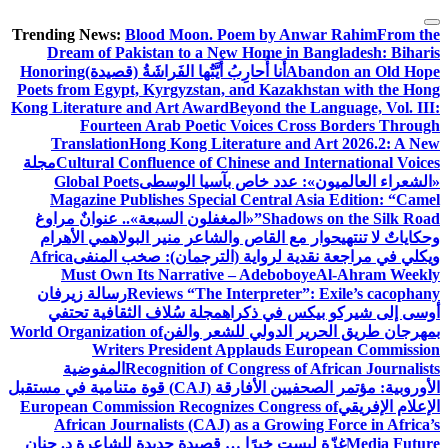
التجاوز
Trending News:
Blood Moon. Poem by Anwar Rahim
From the
إلى
Dream of Pakistan to a New Home in Bangladesh: Biharis
المحتوى
Abandon an Old Hope
أَنا أُحارِبُ أَيَّتُها الفَراشَةُ (قصيدة)
Honoring
Poets from Egypt, Kyrgyzstan, and Kazakhstan with the Hong
Kong Literature and Art Award
Beyond the Language, Vol. III:
Fourteen Arab Poetic Voices Cross Borders Through
Translation
Hong Kong Literature and Art 2026.2: A New
Cultural Confluence of Chinese and International Voices
مجلة
«الشعراء العالميون»: عدد خاص بآسيا الوسطى
Global Poets
Magazine Publishes Special Central Asia Edition: “Camel
Shadows on the Silk Road”
«المغفلون السبعة».. عنوانٌ مراوغ
وحكاياتٌ لا تنتهي
حوار مع القاص والشاعر منير البولاهمي
الأهرام
ويكلي في مراجعة نقدية لرواية (الترجمان): صخب المنفى
Africa
Must Own Its Narrative – Adeboboye
Al-Ahram Weekly
Reviews “The Interpreter”: Exile’s cacophany
رسالة زيرفان
أوسى إلى شيركو بيكس في ذكراه
مجلة سُلاف الثقافية تحتفي
بمهرجان طريق الحرير الدولي للشعر والفن
World Organization of
Writers President Applauds European Commission
Recognition of Congress of African Journalists
المفوضية
الأوروبية: مؤتمر الصحفيين الأفارقة (CAJ) قوة متنامية في مستقبل
الإعلام الإفريقي
European Commission Recognizes Congress of
African Journalists (CAJ) as a Growing Force in Africa’s
Media Future
غزّة ليست خبرًا … قصيدة جديدة للشاعرة د. حنان