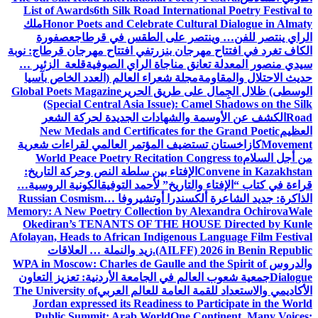
List of Awards
6th Silk Road International Poetry Festival to
Honor Poets and Celebrate Cultural Dialogue in Almaty
ملك
الراي ينتصر للفن… وينتصر على الطقس في قرطاج
عصفورة
الكاف تغرد في افتتاح مهرجان بنزرت
في افتتاح مهرجان قرطاج: نوبة
سيدي منصور المعدلة تعانق مناجاة الراي الصوفية
قلعة الزئير …
حديث الاحتلال والمقاومة
مجلة شعراء العالم (العدد الخاص بآسيا
الوسطى) ظلال الجِمال على طريق الحرير
Global Poets Magazine
(Special Central Asia Issue): Camel Shadows on the Silk
Road
الكشف عن الأوسمة والشهادات الجديدة لحركة الشعر
العظيم
New Medals and Certificates for the Grand Poetic
Movement
كازاخستان تستضيف المؤتمر العالمي لقراءات شعرية
من أجل السلام
World Peace Poetry Recitation Congress to
Convene in Kazakhstan
الإفتاء بين سلطة النص وحركة التاريخ:
قراءة في كتاب “الإفتاء والتاريخ” لأحمد التوفيق
الكونية الروسية…
الذاكرة: جديد الشاعرة ألكسندرا أوتشيروفا
Russian Cosmism…
Memory: A New Poetry Collection by Alexandra Ochirova
Wale
Okediran’s TENANTS OF THE HOUSE Directed by Kunle
Afolayan, Heads to African Indigenous Language Film Festival
(AILFF) 2026 in Benin Republic.
زيد والنملة … العلاقات
والدروس
WPA in Moscow: Charles de Gaulle and the Spirit of
Dialogue
جمعية شعوب العالم في الجامعة الأردنية: تعزيز التعاون
الأكاديمي والاستعداد للقمة العامة للعالم العربي
The University of
Jordan expressed its Readiness to Participate in the World
Public Summit: Arab World
One Continent, Many Voices: