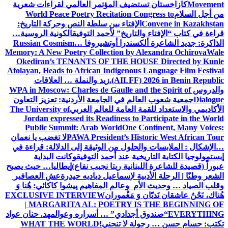
Movement
كازاخستان تستضيف المؤتمر العالمي لقراءات شعرية
من أجل السلام
World Peace Poetry Recitation Congress to
Convene in Kazakhstan
الإفتاء بين سلطة النص وحركة التاريخ:
قراءة في كتاب “الإفتاء والتاريخ” لأحمد التوفيق
الكونية الروسية…
الذاكرة: جديد الشاعرة ألكسندرا أوتشيروفا
Russian Cosmism…
Memory: A New Poetry Collection by Alexandra Ochirova
Wale
Okediran’s TENANTS OF THE HOUSE Directed by Kunle
Afolayan, Heads to African Indigenous Language Film Festival
(AILFF) 2026 in Benin Republic.
زيد والنملة … العلاقات
والدروس
WPA in Moscow: Charles de Gaulle and the Spirit of
Dialogue
جمعية شعوب العالم في الجامعة الأردنية: تعزيز التعاون
الأكاديمي والاستعداد للقمة العامة للعالم العربي
The University of
Jordan expressed its Readiness to Participate in the World
Public Summit: Arab World
One Continent, Many Voices:
PAWA President’s Historic West African Tour
لا تغضب يا نعمان
…الإشكال : الملابسات والحلول
من الوثيقة إلى الدلالة: قراءة في
إبستمولوجيا الكتابة التاريخية عند أحمد التوفيق
وكانت البداية
عبوراً (قصيدة للشاعرة اللبنانية ريتا نجيب نفاع)
إيطاليا… حيث يصبح
الشعر وطنًا | الرحلة الأدبية لإسماعيل دياديه حيدرة
عش العصافير
وقلب الصياد … وحديث الأم وعالم المفاهيم
پیشوا کاکائي: هُنا وَ
هُناك، نَحْنُ عاشقان نَديّان وَ مَغْموران
EXCLUSIVE INTERVIEW
| MARGARITA AL: POETRY IS THE BEGINNING OF
EVERYTHING
“صندوق أجدادي” … أسراره وعوالمه
د. حنان عواد
تكتب: حسام حسن … رجولة لا تنحني!
WHAT THE WORLD