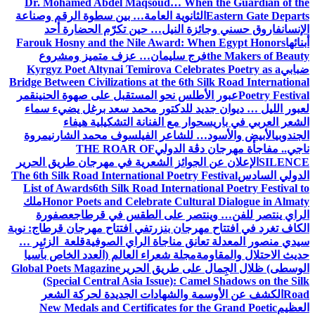
Dr. Mohamed Abdel Maqsoud… When the Guardian of the
Eastern Gate Departs
الثانوية العامة… بين سطوة الرقم وصناعة
الإنسان
فاروق حسني وجائزة النيل… حين تكرّم الحضارة أحد
أبنائها
Farouk Hosny and the Nile Award: When Egypt Honors
the Makers of Beauty
فرج سليمان… عزف متميز ومشروع
ضبابي
Kyrgyz Poet Altynai Temirova Celebrates Poetry as a
Bridge Between Civilizations at the 6th Silk Road International
Poetry Festival
عبور الأطلس نحو المستقبل على صهوة الحنين
قمر
لعبور الليل … ديوان جديد للدكتور محمد سعد برغل يضيء سماء
الشعر العربي في باريس
حوار مع الفنانة التشكيلية هيفاء
الجندوبي
الأبيض والأسود… للشاعر الفيلسوف محمد الشارني
مروة
ناجي.. مفاجأة مهرجان دڨة الدولي
THE ROAR OF
SILENCE
الإعلان عن الجوائز الشعرية في مهرجان طريق الحرير
الدولي السادس
The 6th Silk Road International Poetry Festival
List of Awards
6th Silk Road International Poetry Festival to
Honor Poets and Celebrate Cultural Dialogue in Almaty
ملك
الراي ينتصر للفن… وينتصر على الطقس في قرطاج
عصفورة
الكاف تغرد في افتتاح مهرجان بنزرت
في افتتاح مهرجان قرطاج: نوبة
سيدي منصور المعدلة تعانق مناجاة الراي الصوفية
قلعة الزئير …
حديث الاحتلال والمقاومة
مجلة شعراء العالم (العدد الخاص بآسيا
الوسطى) ظلال الجِمال على طريق الحرير
Global Poets Magazine
(Special Central Asia Issue): Camel Shadows on the Silk
Road
الكشف عن الأوسمة والشهادات الجديدة لحركة الشعر
العظيم
New Medals and Certificates for the Grand Poetic