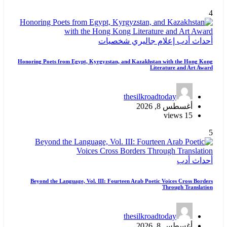
4
أحداث
أدب
إعلام
جاليري
شخصيات
Honoring Poets from Egypt, Kyrgyzstan, and Kazakhstan with the Hong Kong
Literature and Art Award
thesilkroadtoday
أغسطس 8, 2026
15 views
5
أحداث
أدب
Beyond the Language, Vol. III: Fourteen Arab Poetic Voices Cross Borders
Through Translation
thesilkroadtoday
أغسطس 8, 2026