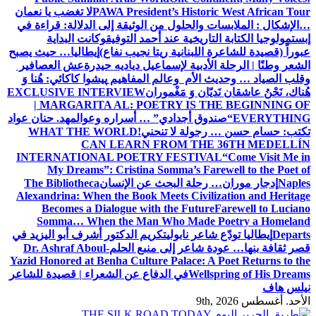
PAWA President’s Historic West African Tour
لا تغضب يا نعمان
…الإشكال : الملابسات والحلول
من الوثيقة إلى الدلالة: قراءة في
إبستمولوجيا الكتابة التاريخية عند أحمد التوفيق
وكانت البداية
عبوراً (قصيدة للشاعرة اللبنانية ريتا نجيب نفاع)
إيطاليا… حيث يصبح
الشعر وطنًا | الرحلة الأدبية لإسماعيل دياديه حيدرة
عش العصافير
وقلب الصياد … وحديث الأم وعالم المفاهيم
پیشوا کاکائي: هُنا وَ
هُناك، نَحْنُ عاشقان نَديّان وَ مَغْموران
EXCLUSIVE INTERVIEW
| MARGARITA AL: POETRY IS THE BEGINNING OF
EVERYTHING
“صندوق أجدادي” … أسراره وعوالمه
د. حنان عواد
تكتب: حسام حسن … رجولة لا تنحني!
WHAT THE WORLD
CAN LEARN FROM THE 36TH MEDELLÍN
INTERNATIONAL POETRY FESTIVAL
“Come Visit Me in
My Dreams”: Cristina Somma’s Farewell to the Poet of
Naples
إدجار موران… رحلة البحث عن الإنسان
The Bibliotheca
Alexandrina: When the Book Meets Civilization and Heritage
Becomes a Dialogue with the Future
Farewell to Luciano
Somma… When the Man Who Made Poetry a Homeland
Departs
إيطاليا تودّع شاعر نابولي
تكريم الدكتور أشرف أبو اليزيد في
قصر ثقافة بنها… عودة شاعر إلى منبع الحلم
Dr. Ashraf Aboul-
Yazid Honored at Benha Culture Palace: A Poet Returns to the
Wellspring of His Dreams
في الدفاع عن الشعراء | قصيدة للشاعر
نيلس هاف
الأحد. أغسطس 9th, 2026