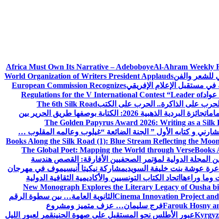
Africa Must Own Its Narrative – Adeboboye
Al-Ahram Weekly 
ي للشعر والفن
World Organization of Writers President Applauds
European Commission Recognizes
عواد
Regulations for the V International Contest “Leader of
لحرب على الذاكرة.. الحرب على الكتب
The 6th Silk Road
امات
جائزة البردية الذهبية 2026: الكتابة بوصفها طريق الحرير بين
The Golden Papyrus Award 2026: Writing as a Silk R
رني و كتابه الأول ” الجنة الضائعة “
غيلوب وعالمه المقلوب …
Books Along the Silk Road (1): Blue Stream Reflecting the Moon
The Global Poet: Mapping the World through Verse
Books A
ن المجلة الدولية لمؤتمر الصحفيين الأفارقة: القصص هندسة
عرة عوشة بنت خليفة السويدي
مشاركة نيكيتا أنيسيموف في مهرجان
 وما وراءها
اتحاد الكتاب التونسيين والأكاديمية الثقافية الدولية
New Monograph Explores the Literary Legacy of Ousha bi
Cinema Innovation Project and
الثانوية العامة… بين سطوة الرقم
Farouk Hosny an
فرج سليمان… عزف متميز ومشروع
Kyrgyz 
عبور الأطلس نحو المستقبل على صهوة الحنين
قمر لعبور الليل