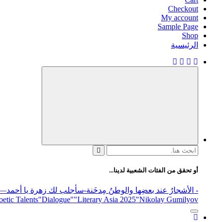
Checkout
My account
Sample Page
Shop
الرئيسية
البحث
عن:
أو تحقق من الفئات الشعبية لدينا...
- الأشجارُ عند بعضِها والوطنُ مِدخَنة
-سأجلب لك زهرة يا أحمد
elease
"Nikolay Gumilyov و poet
"Literary Asia 2025
"Dialogue"
etic Talents