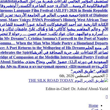
تستضيف المؤتمر العالمي لقراءات شعرية من أجل السلام
Kazakhstan
التوفيق
الكونية الروسية… الذاكرة: جديد الشاعرة ألكسندرا أوتشيروفا
digenous Language Film Festival (AILFF) 2026 in Benin Republic.
Spirit of Dialogue
جمعية شعوب العالم في الجامعة الأردنية: تعزيز التع
ent, Many Voices: PAWA President’s Historic West African Tour
الكتابة التاريخية عند أحمد التوفيق
وكانت البداية عبوراً (قصيدة للشاعرة ا
الأم وعالم المفاهيم
پیشوا کاکائي: هُنا وَ هُناك، نَحْنُ عاشقان نَديّان وَ 
… أسراره وعوالمه
د. حنان عواد تكتب: حسام حسن … رجولة لا تنحني
in My Dreams”: Cristina Somma’s Farewell to the Poet of Naples
o Somma… When the Man Who Made Poetry a Homeland Departs
إلى منبع الحلم
e: A Poet Returns to the Wellspring of His Dreams
تصاعد الاعتداءات على حرية الصحافة في أفريقيا
elebrates the Spirit
ridge of Compassion at the Medellín International Poetry Festival
السعودية في دورته الـ12: حضورٌ عالمي ونجاحٌ يحتذى به
f Aboul-Yazid
كاكي
афа Абуль-Язида и культурный проект «Шёлковый путь»
الثقافي “طريق الحرير”
الخميس. أغسطس 6th, 2026
Editor-in-Chief: Dr. Ashraf Aboul-Yazid
Home
Cart