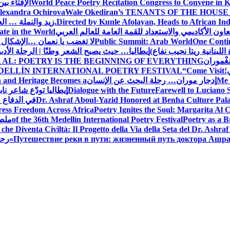
World Peace Poetry Recitation Congress to Convene in 
الإفتاء بي
lexandra Ochirova
Wale Okediran’s TENANTS OF THE HOUSE
Directed by Kunle Afolayan, Heads to African In
زيد والنملة … ا
اون الأكاديمي والاستعداد للقمة العامة للعالم العربي
ate in the World
One Contin
Public Summit: Arab World
لا تغضب يا نعمان …الإشكال 
للبنانية ريتا نجيب نفاع)
إيطاليا… حيث يصبح الشعر وطنًا | الرحلة الأدب
مَغْموران
 AL: POETRY IS THE BEGINNING OF EVERYTHING
!
“Come Visit
DELLÍN INTERNATIONAL POETRY FESTIVAL
Me 
إدجار موران… رحلة البحث عن الإنسان
n and Heritage Becomes a
Farewell to Lucian
Dialogue with the Future
إيطاليا تودّع شاعر ناب
Dr. Ashraf Aboul-Yazid Honored at Benha Culture Palac
في الدفاع 
ress Freedom Across Africa
Poetry Ignites the Soul: Margarita Al C
Poetry as a B
of the 36th Medellín International Poetry Festival
ملصق
che Diventa Civiltà: Il Progetto della Via della Seta del Dr. Ashra
Путешествие реки в пути: жизненный путь доктора Ашр
رحل