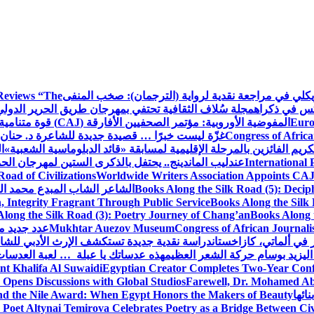
ويكلي في مراجعة نقدية لرواية (الترجمان): صخب المنفى
Reviews “The
كس في ذكراه
مجلة سُلاف الثقافية تحتفي بمهرجان طريق الحرير الدول
Euro
المفوضية الأوروبية: مؤتمر الصحفيين الأفارقة (CAJ) قوة متنامية في مستقبل الإعلام الإفريقي
Congress of Africa
غزّة ليست خبرًا … قصيدة جديدة للشاعرة د. حنان 
كريم الفائزين بالمرحلة الإقليمية لمسابقة «قائد الدبلوماسية الشعبية»
ا
International 
عندليب الماندينج.. يحتفل بالذكرى الستين لمهرجان الحم
oad of Civilizations
Worldwide Writers Association Appoints CAJ 
Books Along the Silk Road (5): Decip
الشاعر الشاب المبدع محمد الشا
, Integrity Fragrant Through Public Service
Books Along the Silk 
long the Silk Road (3): Poetry Journey of Chang’an
Books Along 
Congress of African Journali
Mukhtar Auezov Museum
عدد جديد م
في ألماتي، كازاخستان
دراسة نقدية جديدة تستكشف الإرث الأدبي للشا
اليزيد بوسام حركة الشعر العظيم
هذه عدساتك يا عبلة … لعبة العدسات
nt Khalifa Al Suwaidi
Egyptian Creator Completes Two-Year Conf
 Opens Discussions with Global Studios
Farewell, Dr. Mohamed Ab
ائها
d the Nile Award: When Egypt Honors the Makers of Beauty
Poet Altynai Temirova Celebrates Poetry as a Bridge Between Civil