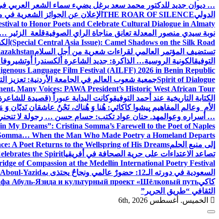
… ديوان جديد للدكتور محمد سعد برغل يضيء سماء الشعر العربي في
الدولي
THE ROAR OF SILENCE
الإعلان عن الجوائز الشعرية في
estival to Honor Poets and Celebrate Cultural Dialogue in Almaty
نوبة سيدي منصور المعدلة تعانق مناجاة الراي الصوفية
قلعة الزئير … 
(Special Central Asia Issue): Camel Shadows on the Silk Road
الك
تستضيف المؤتمر العالمي لقراءات شعرية من أجل السلام
Kazakhstan
التوفيق
الكونية الروسية… الذاكرة: جديد الشاعرة ألكسندرا أوتشيروفا
digenous Language Film Festival (AILFF) 2026 in Benin Republic.
Spirit of Dialogue
جمعية شعوب العالم في الجامعة الأردنية: تعزيز التع
ent, Many Voices: PAWA President’s Historic West African Tour
الكتابة التاريخية عند أحمد التوفيق
وكانت البداية عبوراً (قصيدة للشاعرة ا
الأم وعالم المفاهيم
پیشوا کاکائي: هُنا وَ هُناك، نَحْنُ عاشقان نَديّان وَ 
… أسراره وعوالمه
د. حنان عواد تكتب: حسام حسن … رجولة لا تنحني
in My Dreams”: Cristina Somma’s Farewell to the Poet of Naples
o Somma… When the Man Who Made Poetry a Homeland Departs
إلى منبع الحلم
e: A Poet Returns to the Wellspring of His Dreams
تصاعد الاعتداءات على حرية الصحافة في أفريقيا
elebrates the Spirit
ridge of Compassion at the Medellín International Poetry Festival
السعودية في دورته الـ12: حضورٌ عالمي ونجاحٌ يحتذى به
f Aboul-Yazid
كاكي
афа Абуль-Язида и культурный проект «Шёлковый путь»
الثقافي “طريق الحرير”
الخميس. أغسطس 6th, 2026