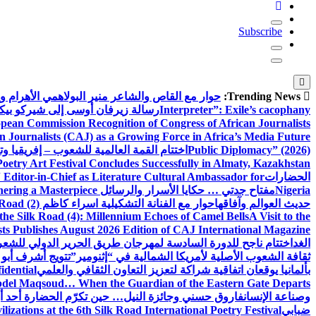
Subscribe
Trending News:
حوار مع القاص والشاعر منير البولاهمي
الأهرام 
Interpreter”: Exile’s cacophany
رسالة زيرفان أوسى إلى شيركو بي
pean Commission Recognition of Congress of African Journalists
n Journalists (CAJ) as a Growing Force in Africa’s Media Future
Public Diplomacy” (2026)
اختتام القمة العالمية للشعوب – إفريقيا وت
Poetry Art Festival Concludes Successfully in Almaty, Kazakhstan
الحضارات
Editor-in-Chief as Literature Cultural Ambassador for
Nigeria
مفتاح جدتي … حكايا الأسرار والرسائل
hering a Masterpiece
حديث العوالم وآفاقها
حوار مع الفنانة التشكيلية اسراء كاظم
Road (2)
the Silk Road (4): Millennium Echoes of Camel Bells
A Visit to the
sts Publishes August 2026 Edition of CAJ International Magazine
الغد
اختتام ناجح للدورة السادسة لمهرجان طريق الحرير الدولي للشعر 
ثقافة الشعوب الأصلية لأمريكا الشمالية في “إثنومير”
تتويج أشرف أبو 
بألمانيا يوقعان اتفاقية شراكة لتعزيز التعاون الثقافي والعلمي
idential
del Maqsoud… When the Guardian of the Eastern Gate Departs
وصناعة الإنسان
فاروق حسني وجائزة النيل… حين تكرّم الحضارة أحد أبن
ضبابي
izations at the 6th Silk Road International Poetry Festival