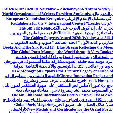
Africa Must Own Its Narrative – Adeboboye
Al-Ahram Weekly 
ي للشعر والفن
World Organization of Writers President Applauds
European Commission Recognizes
عواد
Regulations for the V International Contest “Leader of
لحرب على الذاكرة.. الحرب على الكتب
The 6th Silk Road
امات
جائزة البردية الذهبية 2026: الكتابة بوصفها طريق الحرير بين
The Golden Papyrus Award 2026: Writing as a Silk R
رني و كتابه الأول ” الجنة الضائعة “
غيلوب وعالمه المقلوب …
Books Along the Silk Road (1): Blue Stream Reflecting the Moon
The Global Poet: Mapping the World through Verse
Books A
ن المجلة الدولية لمؤتمر الصحفيين الأفارقة: القصص هندسة
عرة عوشة بنت خليفة السويدي
مشاركة نيكيتا أنيسيموف في مهرجان
 وما وراءها
اتحاد الكتاب التونسيين والأكاديمية الثقافية الدولية
New Monograph Explores the Literary Legacy of Ousha bi
Cinema Innovation Project and
الثانوية العامة… بين سطوة الرقم
Farouk Hosny an
فرج سليمان… عزف متميز ومشروع
Kyrgyz 
عبور الأطلس نحو المستقبل على صهوة الحنين
قمر لعبور الليل
ر الفيلسوف محمد الشارني
مروة ناجي.. مفاجأة مهرجان دڨة
The 6th Silk Road International Poetry Festival List of Aw
ورة الكاف تغرد في افتتاح مهرجان بنزرت
في افتتاح مهرجان قرطاج:
سطى) ظلال الجِمال على طريق الحرير
Global Poets Magazine
New Medals and Certificates for the Grand Poet
كازاخستان