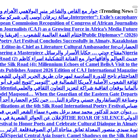
التجاوز
Trending News:
إلى
حوار مع القاص والشاعر منير البولاهمي
الأهرام 
المحتوى
Interpreter”: Exile’s cacophany
رسالة زيرفان أوسى إلى شيركو بي
pean Commission Recognition of Congress of African Journalists
n Journalists (CAJ) as a Growing Force in Africa’s Media Future
Public Diplomacy” (2026)
اختتام القمة العالمية للشعوب – إفريقيا وت
Poetry Art Festival Concludes Successfully in Almaty, Kazakhstan
الحضارات
Editor-in-Chief as Literature Cultural Ambassador for
Nigeria
مفتاح جدتي … حكايا الأسرار والرسائل
hering a Masterpiece
حديث العوالم وآفاقها
حوار مع الفنانة التشكيلية اسراء كاظم
Road (2)
the Silk Road (4): Millennium Echoes of Camel Bells
A Visit to the
sts Publishes August 2026 Edition of CAJ International Magazine
الغد
اختتام ناجح للدورة السادسة لمهرجان طريق الحرير الدولي للشعر 
ثقافة الشعوب الأصلية لأمريكا الشمالية في “إثنومير”
تتويج أشرف أبو 
بألمانيا يوقعان اتفاقية شراكة لتعزيز التعاون الثقافي والعلمي
idential
del Maqsoud… When the Guardian of the Eastern Gate Departs
وصناعة الإنسان
فاروق حسني وجائزة النيل… حين تكرّم الحضارة أحد أبن
ضبابي
izations at the 6th Silk Road International Poetry Festival
… ديوان جديد للدكتور محمد سعد برغل يضيء سماء الشعر العربي في
الدولي
THE ROAR OF SILENCE
الإعلان عن الجوائز الشعرية في
estival to Honor Poets and Celebrate Cultural Dialogue in Almaty
نوبة سيدي منصور المعدلة تعانق مناجاة الراي الصوفية
قلعة الزئير … 
(Special Central Asia Issue): Camel Shadows on the Silk Road
الك