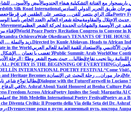
 باريس
حوار مع الفنانة التشكيلية هيفاء الجندوبي
الأبيض والأسود… للشاع
 مهرجان طريق الحرير الدولي السادس
6th Silk Road International
ards
Poetry F
ملك الراي ينتصر للفن… وينتصر على الطقس في قرطاج
عصف
حديث الاحتلال والمقاومة
مجلة شعراء العالم (العدد الخاص بآسيا الو
شف عن الأوسمة والشهادات الجديدة لحركة الشعر العظيم
ic Movement
World Peace Poetry Recitation Congress to Convene in 
الإفتاء بي
lexandra Ochirova
Wale Okediran’s TENANTS OF THE HOUSE
Directed by Kunle Afolayan, Heads to African In
زيد والنملة … ا
اون الأكاديمي والاستعداد للقمة العامة للعالم العربي
ate in the World
One Contin
Public Summit: Arab World
لا تغضب يا نعمان …الإشكال 
للبنانية ريتا نجيب نفاع)
إيطاليا… حيث يصبح الشعر وطنًا | الرحلة الأدب
مَغْموران
 AL: POETRY IS THE BEGINNING OF EVERYTHING
!
“Come Visit
DELLÍN INTERNATIONAL POETRY FESTIVAL
Me 
إدجار موران… رحلة البحث عن الإنسان
n and Heritage Becomes a
Farewell to Lucian
Dialogue with the Future
إيطاليا تودّع شاعر ناب
Dr. Ashraf Aboul-Yazid Honored at Benha Culture Palac
في الدفاع 
ress Freedom Across Africa
Poetry Ignites the Soul: Margarita Al C
Poetry as a B
of the 36th Medellín International Poetry Festival
ملصق
che Diventa Civiltà: Il Progetto della Via della Seta del Dr. Ashra
Путешествие реки в пути: жизненный путь доктора Ашр
رحل