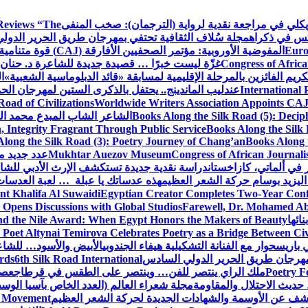
ويكلي في مراجعة نقدية لرواية (الترجمان): صخب المنفى
Reviews “The
كس في ذكراه
مجلة سُلاف الثقافية تحتفي بمهرجان طريق الحرير الدول
Euro
المفوضية الأوروبية: مؤتمر الصحفيين الأفارقة (CAJ) قوة متنامية في مستقبل الإعلام الإفريقي
Congress of Africa
غزّة ليست خبرًا … قصيدة جديدة للشاعرة د. حنان 
كريم الفائزين بالمرحلة الإقليمية لمسابقة «قائد الدبلوماسية الشعبية»
ا
International 
عندليب الماندينج.. يحتفل بالذكرى الستين لمهرجان الحم
oad of Civilizations
Worldwide Writers Association Appoints CAJ 
Books Along the Silk Road (5): Decip
الشاعر الشاب المبدع محمد الشا
, Integrity Fragrant Through Public Service
Books Along the Silk 
long the Silk Road (3): Poetry Journey of Chang’an
Books Along 
Congress of African Journali
Mukhtar Auezov Museum
عدد جديد م
في ألماتي، كازاخستان
دراسة نقدية جديدة تستكشف الإرث الأدبي للشا
اليزيد بوسام حركة الشعر العظيم
هذه عدساتك يا عبلة … لعبة العدسات
nt Khalifa Al Suwaidi
Egyptian Creator Completes Two-Year Conf
 Opens Discussions with Global Studios
Farewell, Dr. Mohamed Ab
ائها
d the Nile Award: When Egypt Honors the Makers of Beauty
Poet Altynai Temirova Celebrates Poetry as a Bridge Between Civil
 باريس
حوار مع الفنانة التشكيلية هيفاء الجندوبي
الأبيض والأسود… للشاع
 مهرجان طريق الحرير الدولي السادس
6th Silk Road International
ards
Poetry F
ملك الراي ينتصر للفن… وينتصر على الطقس في قرطاج
عصف
حديث الاحتلال والمقاومة
مجلة شعراء العالم (العدد الخاص بآسيا الو
شف عن الأوسمة والشهادات الجديدة لحركة الشعر العظيم
ic Movement