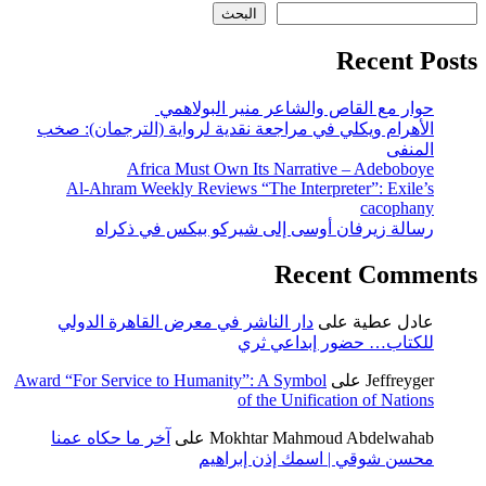
البحث
Recent Posts
حوار مع القاص والشاعر منير البولاهمي
الأهرام ويكلي في مراجعة نقدية لرواية (الترجمان): صخب
المنفى
Africa Must Own Its Narrative – Adeboboye
Al-Ahram Weekly Reviews “The Interpreter”: Exile’s
cacophany
رسالة زيرفان أوسى إلى شيركو بيكس في ذكراه
Recent Comments
عادل عطية
على
دار الناشر في معرض القاهرة الدولي
للكتاب… حضور إبداعي ثري
Jeffreyger
على
Award “For Service to Humanity”: A Symbol
of the Unification of Nations
Mokhtar Mahmoud Abdelwahab
على
آخر ما حكاه عمنا
محسن شوقي | اسمك إذن إبراهيم