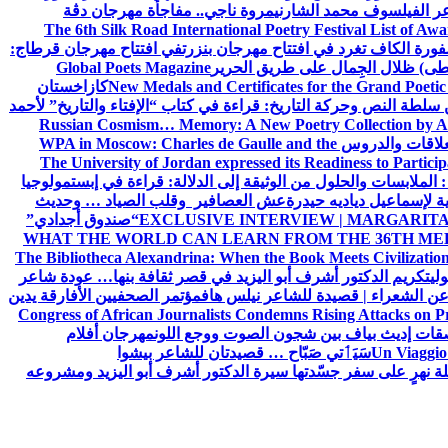
ر الفيلسوف محمد الشارني
مروة ناجي.. مفاجأة مهرجان دڨة
The 6th Silk Road International Poetry Festival List of Aw
ورة الكاف تغرد في افتتاح مهرجان بنزرت
في افتتاح مهرجان قرطاج:
سطى) ظلال الجِمال على طريق الحرير
Global Poets Magazine
New Medals and Certificates for the Grand Poet
كازاخستان
ن سلطة النص وحركة التاريخ: قراءة في كتاب “الإفتاء والتاريخ” لأحمد
Russian Cosmism… Memory: A New Poetry Collection by A
لعلاقات والدروس
WPA in Moscow: Charles de Gaulle and the
The University of Jordan expressed its Readiness to Particip
: الملابسات والحلول
من الوثيقة إلى الدلالة: قراءة في إبستمولوجيا
ية لإسماعيل دياديه حيدرة
عش العصافير وقلب الصياد … وحديث
EXCLUSIVE INTERVIEW | MARGARITA
“صندوق أجدادي”
WHAT THE WORLD CAN LEARN FROM THE 36TH ME
The Bibliotheca Alexandrina: When the Book Meets Civilizatio
ولي
تكريم الدكتور أشرف أبو اليزيد في قصر ثقافة بنها… عودة شاعر
عن الشعراء | قصيدة للشاعر نيلس هاف
مؤتمر الصحفيين الأفارقة يدين
Congress of African Journalists Condemns Rising Attacks on P
ات إديث بياف بين شجون الصوت ووجع اللون
مهرجان أفلام
Un Viaggio 
سَيَٲتي صَبّاح … قصيدتان للشاعر بيشوا
ة نهرٍ على سفر جسّدتها سيرة الدكتور أشرف أبو اليزيد ومشروعه