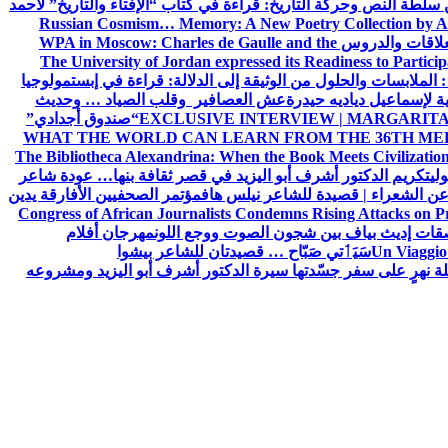
ن سلطة النص وحركة التاريخ: قراءة في كتاب “الإفتاء والتاريخ” لأحمد
Russian Cosmism… Memory: A New Poetry Collection by A
لعلاقات والدروس
WPA in Moscow: Charles de Gaulle and the
The University of Jordan expressed its Readiness to Particip
: الملابسات والحلول
من الوثيقة إلى الدلالة: قراءة في إبستمولوجيا
ية لإسماعيل دياديه حيدرة
عش العصافير وقلب الصياد … وحديث
EXCLUSIVE INTERVIEW | MARGARITA
“صندوق أجدادي”
WHAT THE WORLD CAN LEARN FROM THE 36TH ME
The Bibliotheca Alexandrina: When the Book Meets Civilizatio
ولي
تكريم الدكتور أشرف أبو اليزيد في قصر ثقافة بنها… عودة شاعر
عن الشعراء | قصيدة للشاعر نيلس هاف
مؤتمر الصحفيين الأفارقة يدين
Congress of African Journalists Condemns Rising Attacks on P
ات إديث بياف بين شجون الصوت ووجع اللون
مهرجان أفلام
Un Viaggio 
سَيَٲتي صَبّاح … قصيدتان للشاعر بيشوا
ة نهرٍ على سفر جسّدتها سيرة الدكتور أشرف أبو اليزيد ومشروعه