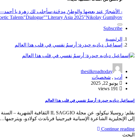
- الأشجارُ عند بعضِها والوطنُ مِدخَنة
-سأجلب لك زهرة يا أحمد
elease
"Nikolay Gumilyov و poet
"Literary Asia 2025
"Dialogue"
etic Talents
Subscribe
الرئيسية
إسماعيل دياديه حيدرة: أرسمُ نفسي في قلب هذا العالم
thesilkroadtoday
أدب
,
شخصيات
يونيو 22, 2025
191 views
إسماعيل دياديه حيدرة: أرسمُ نفسي في قلب هذا العالم
إلى الإنجليزية الشاعرة الإسبانية فيرجينيا فرناندث كولادو، ويترجمها…
Continue reading
البحث