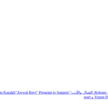
— R
: الخيال والأدب
" inviting poets and writers from around the world to participate in Kazakh
"Awwal Bayt" Program to Support
Young Po