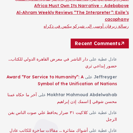
Africa Must Own Its Narrative – Adeboboye
Al-Ahram Weekly Reviews “The Interpreter”: Exile’s
cacophany
رسالة زيرفان أوسى إلى شيركو بيكس في ذكراه
Recent Comments
عادل عطية
على
دار الناشر في معرض القاهرة الدولي للكتاب…
حضور إبداعي ثري
Jeffreyger
على
Award “For Service to Humanity”: A
Symbol of the Unification of Nations
Mokhtar Mahmoud Abdelwahab
على
آخر ما حكاه عمنا
محسن شوقي | اسمك إذن إبراهيم
عادل عطية
على
كلاكيت ٣١ ضرار يحافظ علي صوت الناس بفن
الزجل
عادل عطية
على
أشواك متناثرة … مقالات ساخرة للكاتب عادل