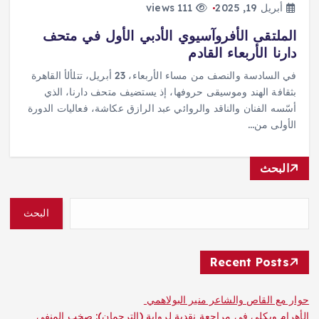
أبريل 19, 2025
111 views
الملتقى الأفروآسيوي الأدبي الأول في متحف
دارنا الأربعاء القادم
في السادسة والنصف من مساء الأربعاء، 23 أبريل، تتلألأ القاهرة
بثقافة الهند وموسيقى حروفها، إذ يستضيف متحف دارنا، الذي
أسّسه الفنان والناقد والروائي عبد الرازق عكاشة، فعاليات الدورة
الأولى من…
البحث
البحث
Recent Posts
حوار مع القاص والشاعر منير البولاهمي
الأهرام ويكلي في مراجعة نقدية لرواية (الترجمان): صخب المنفى