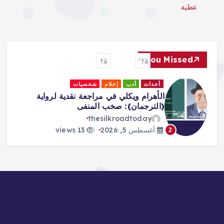
عطية
You Missed
أحداث
أدب
إعلام
شخصيات
الأهرام ويكلي في مراجعة نقدية لرواية
(الترجمان): صخب المنفى
thesilkroadtoday
أغسطس 5, 2026
13 views
2